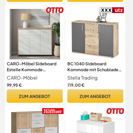
Wohnzimmer Schlafzimmer
cm, weiß-grau LHS10WT
Flur Möbel(70x40x75CM)
CARO-Möbel Sideboard
BC 1040 Sideboard
Estelle Kommode
Kommode mit Schubladen
Mehrzweckschrank,
Stauraum in Grau Viking Oak
CARO-Möbel
Stella Trading
Sonoma Eiche/weiß mit 3
Optik
99,95 €
119,00 €
Türen und 1 Schublade, 88
cm breit
ZUM ANGEBOT
ZUM ANGEBOT