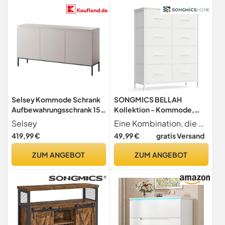
Selsey Kommode Schrank
SONGMICS BELLAH
Aufbewahrungsschrank 150
Kollektion - Kommode,
cm 3 Türen 6 Fächer Taupe
Schrank,
Selsey
Eine Kombination, die begeistert Die Kommode aus der BELLAH Kollektion vereint Stahl, Holzwerkstoff und Textilien ein perfekter Mix aus Stärke, Sanftheit und Stauraum. Für einen komfortablen Wohnraum kombinieren Sie ihn mit den passenden Nachttischen.
Schwarze Beine Bemmi
Aufbewahrungsschrank, für
419,99 €
49,99 €
gratis Versand
Schlafzimmer, Flur,
Wohnzimmer, Stahl, 8
ZUM ANGEBOT
ZUM ANGEBOT
Schubladen, modern,
wolkenweiß-schneeweiß
LGS124WH01