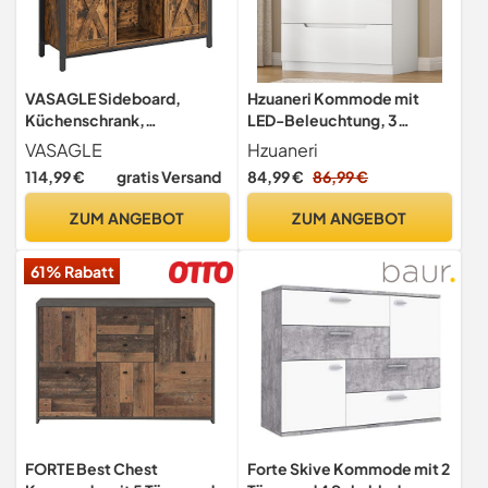
VASAGLE Sideboard,
Hzuaneri Kommode mit
Küchenschrank,
LED-Beleuchtung, 3
Aufbewahrungsschrank,
Schubladen, Weiß,
VASAGLE
Hzuaneri
mit 2 Schiebetüren, 33 x
40x70x80cm
114,99 €
gratis Versand
84,99 €
86,99 €
100 x 80 cm, verstellbare
Einlegeböden, für
ZUM ANGEBOT
ZUM ANGEBOT
Wohnzimmer, rustikales
Braun und Tintenschwarz
61% Rabatt
LSC092B01
FORTE Best Chest
Forte Skive Kommode mit 2