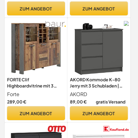
40 cm (B/H/T)
Design, vintagebraun-
ZUM ANGEBOT
ZUM ANGEBOT
schwarz LSC098B01
FORTE Clif
AKORD Kommode K-80
Highboardvitrine mit 3
Jerry mit 3 Schubladen |
Türen unf 2 Glastüren,
Schrank mit 2 Einlegeböden
Forte
AKORD
Holzwerkstoff, Old –Wood
und 1 Tür | Für das
289,00 €
89,00 €
gratis Versand
Vintage/ Betonoptik
Wohnzimmer Schlafzimmer
Dunkelgrau, 151,3 x 125,4 x
| Moderne | 16mm
ZUM ANGEBOT
ZUM ANGEBOT
41,5 cm
Laminierte Platte |
80x77x35 cm | Graphitgrau
+ Graphitgrau Front