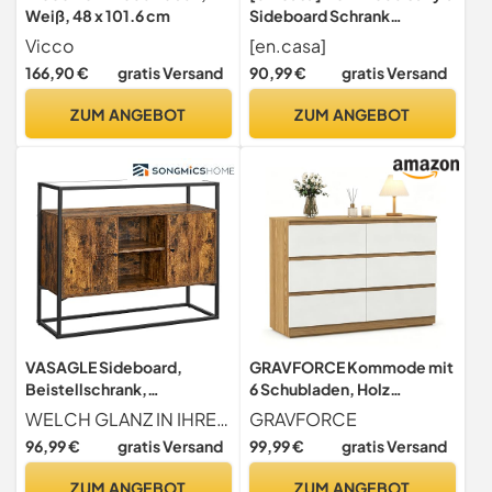
Weiß, 48 x 101.6 cm
Sideboard Schrank
Mehrzweckschrank mit
Vicco
[en.casa]
Glastüren geriffelt 84 x 64 x
166,90 €
gratis Versand
90,99 €
gratis Versand
35 cm Vitrinenschrank
Wohnzimmer
ZUM ANGEBOT
ZUM ANGEBOT
Metallschrank Schwarz
VASAGLE Sideboard,
GRAVFORCE Kommode mit
Beistellschrank,
6 Schubladen, Holz
Küchenschrank, offene
Sideboard mit viel
WELCH GLANZ IN IHRER HÜTTE Schwarzes Metallgestell, vintagebraune Schränke, eine elegante Glasoberfläche - Diese Anrichte macht Küchen glücklich, lässt Esszimmer strahlen und verleiht Fluren ein stilvolles Antlitz
GRAVFORCE
Fächer, 100 x 35 x 80 cm,
Stauraum, Moderner
96,99 €
gratis Versand
99,99 €
gratis Versand
Stahlgestell, Hartglas,
Schubladenschrank für
vintagebraun-schwarz
Schlafzimmer,
ZUM ANGEBOT
ZUM ANGEBOT