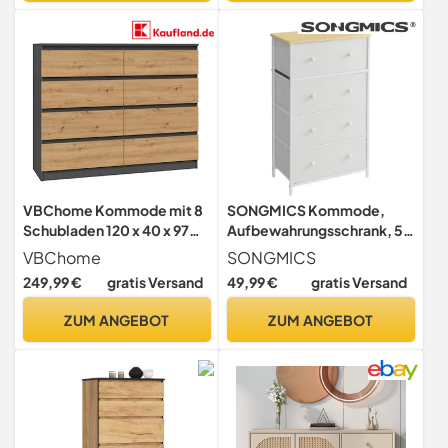
VBChome Kommode mit 8
SONGMICS Kommode,
Schubladen 120 x 40 x 97
Aufbewahrungsschrank, 5
cm Eiche Artisan - Antrazit
Stoffschubladen, für Flur,
VBChome
SONGMICS
Grifflose
Wohnzimmer, weiß-
249,99 €
gratis Versand
49,99 €
gratis Versand
Schubladenkommode
eichenfarben LTS514W57
Mehrzweckschrank für Flur
ZUM ANGEBOT
ZUM ANGEBOT
Schlafzimmer Wohnzimmer
Kinderzimmer Modern
Eiche Artisan - Antrazit