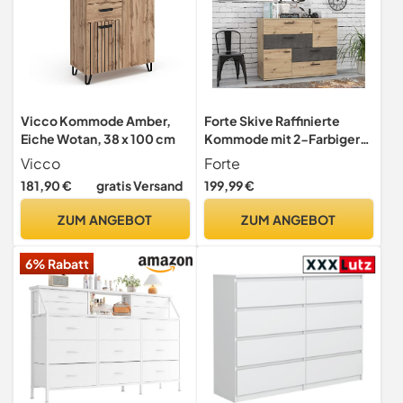
Vicco Kommode Amber,
Forte Skive Raffinierte
Eiche Wotan, 38 x 100 cm
Kommode mit 2-Farbiger
Front, 2 Türen und 4
Vicco
Forte
Schubladen,
181,90 €
gratis Versand
199,99 €
Holzwerkstoff, Artisan
Eiche Dekor mit Betonoptik
ZUM ANGEBOT
ZUM ANGEBOT
Dunkelgrau, 124.9 x 41.3 x
95.9 cm
6% Rabatt