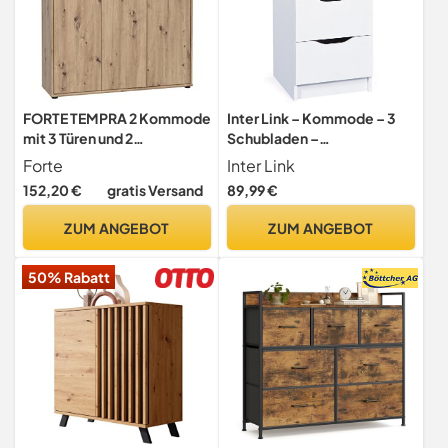
FORTE TEMPRA 2 Kommode
Inter Link – Kommode – 3
mit 3 Türen und 2
Schubladen –
Schubladen,
Schubladenschrank –
Forte
Inter Link
Holzwerkstoff, Artisan
Beistellschrank –
152,20 €
gratis Versand
89,99 €
Eiche Dekor, (B x H x T)
Sideboard –
108,8 x 111,1 x 34,8 cm
Melaminbeschichtet –
ZUM ANGEBOT
ZUM ANGEBOT
Weiß – Schubladen mit
Griffmulden – Westphalen 3
50% Rabatt