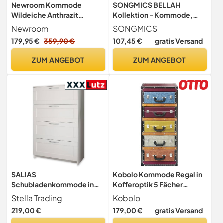
Newroom Kommode
SONGMICS BELLAH
Wildeiche Anthrazit
Kollektion - Kommode,
Sideboard Modern Vintage
Schrank, 7 Stoffschubladen
Newroom
SONGMICS
- 80x85x40 cm (BxHxT) -
mit Griffen, Metallgestell,
179,95 €
359,90 €
107,45 €
gratis Versand
Highboard Anrichte -
Industrie-Design,
[Barea.Two] Wohnzimmer
vintagebraun-
ZUM ANGEBOT
ZUM ANGEBOT
Schlafzimmer Flur
tintenschwarz LTS137BH01
Esszimmer
SALIAS
Kobolo Kommode Regal in
Schubladenkommode in
Kofferoptik 5 Fächer
Weiß - Kommode mit
42x30x94 cm Bunt
Stella Trading
Kobolo
Schubladen und viel
219,00 €
179,00 €
gratis Versand
Stauraum - 79 x 124 x 42 cm