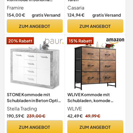
Eiche, Kommode mit 3
Framire
Casaria
Schubladen, 2 Türen,
154,00 €
gratis Versand
124,94 €
gratis Versand
Schrank für Schlafzimmer,
Wohnzimmer, Bad, 76 x 140
ZUM ANGEBOT
ZUM ANGEBOT
x 40 cm
20% Rabatt
15% Rabatt
STONE Kommode mit
WLIVE Kommode mit
Schubladen in Beton Optik,
Schubladen, komode
Weiß Hochglanz - Moderne
Schlafzimmer mit 6
Stella Trading
WLIVE
Kommode mit viel
Stoffschubladen
190,59 €
239,00 €
42,49 €
49,99 €
Stauraum für Ihren
Wohnbereich
ZUM ANGEBOT
ZUM ANGEBOT