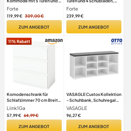
Kommode mit 5 Türen und 2
Türen und 4 Schubladen,
Schubladen,
Holzwerkstoff, Betonoptik
Forte
Forte
Holzwerkstoff, Old-Wood
Lichtgrau / Weiß, 124.9 x
119,99 €
309,00 €
239,99 €
Vintage kombiniert mit
41.3 x 95.9 cm
Betonoptik, 114,1 cm x 77,5
ZUM ANGEBOT
ZUM ANGEBOT
cm x 29,6 cm
11% Rabatt
Komodenschrank für
VASAGLE Custos Kollektion
Schlafzimmer 70 cm Breit
- Schuhbank, Schuhregal
Kommode Weiß mit 3
mit Sitzfläche, Sitzbank mit
Liink1Ga
VASAGLE
Schubladen, Nachtkasten
Stauraum, gepolstert,
57,99 €
64,99 €
96,27 €
Schubladenkommode
Flurbank 10 Fächer,
Kommode&Sideboard
verstellbare Ablagen,
ZUM ANGEBOT
ZUM ANGEBOT
Komoda Weiss für Büro
Schlafzimmer, 30 x 104 x 48