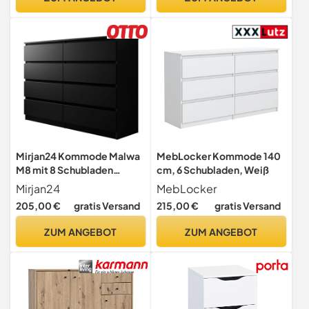
LSC014B01
Wohnzimmer, Flur,
Stauraummöbel,
100Bx30Tx70H
Mirjan24 Kommode Malwa
MebLocker Kommode 140
M8 mit 8 Schubladen
cm, 6 Schubladen, Weiß
(Schwarz)
Mirjan24
MebLocker
205,00 €
gratis Versand
215,00 €
gratis Versand
ZUM ANGEBOT
ZUM ANGEBOT