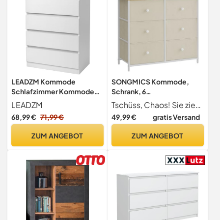
LEADZM Kommode
SONGMICS Kommode,
Schlafzimmer Kommode
Schrank, 6
mit 4 Geräumige
Stoffschubladen,
LEADZM
Tschüss, Chaos! Sie ziehen immer noch den Kürzeren im Kampf gegen Schlafanzügen- oder Decken-Chaos und überall verstreute Gegenstände? Keine Sorge! Wir haben hier eine Lösung diese geräumige Kommode mit 6 Schubladen, die Ihnen beim Aufräumen helfen
Schubladen, Weiß
Metallgestell,
68,99 €
71,99 €
49,99 €
gratis Versand
Aufbewahrungsschrank, für
Kinderzimmer,
ZUM ANGEBOT
ZUM ANGEBOT
Schlafzimmer, Flur,
kamelgelb-cremeweiß
LTS323W01