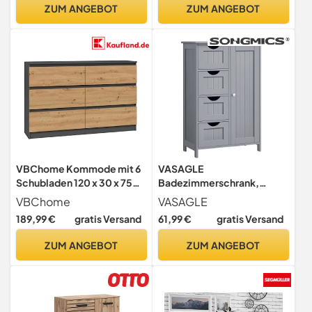
(B/H/T)
ZUM ANGEBOT
ZUM ANGEBOT
VBChome Kommode mit 6
VASAGLE
Schubladen 120 x 30 x 75
Badezimmerschrank,
cm Eiche Aritsan - Antrazit
schmaler Badschrank,
VBChome
VASAGLE
Grifflose
Beistellschrank,
189,99 €
gratis Versand
61,99 €
gratis Versand
Schubladenkommode
Kommode, mit 4
Mehrzweckschrank für Flur
Schubladen, Schranktür,
ZUM ANGEBOT
ZUM ANGEBOT
Schlafzimmer Wohnzimmer
verstellbare Ablage, 30 x
Kinderzimmer Modern
55 x 82 cm, Taubengrau
Eiche Aritsan - Antrazit
LHC041P36