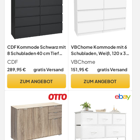
CDF Kommode Schwarz mit
VBChome Kommode mit 6
8 Schubladen 40 cm Tief
Schubladen, Weiß, 120 x 39
Komodenschrank Komode
x 81 cm, Grifflose Holz-
CDF
VBChome
für Wohnzimmer
Schubladenkommode,
289,95 €
gratis Versand
151,95 €
gratis Versand
Schlafzimmer
Moderner
Schubladenschrank Malm
Mehrzweckschrank für Flur,
ZUM ANGEBOT
ZUM ANGEBOT
Kommode viel Stauraum
Schlafzimmer,
Geeignet Organizer
Wohnzimmer &
Kleidung 120 cm Breite
Kinderzimmer, Einfache
Modern Look
Montage