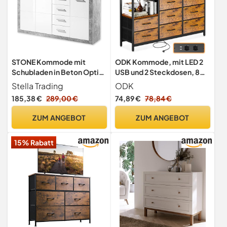
STONE Kommode mit
ODK Kommode, mit LED 2
Schubladen in Beton Optik,
USB und 2 Steckdosen, 8
Weiß Hochglanz - Moderne
Vintage Stoffschubladen
Stella Trading
ODK
Kommode mit viel
185,38 €
289,00 €
74,89 €
78,84 €
Stauraum für Ihren
Wohnbereich 152 x 88 x 37
ZUM ANGEBOT
ZUM ANGEBOT
cm (B/H/T)
15% Rabatt