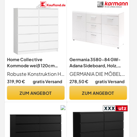
Home Collective
Germania 3580-84 GW-
Kommode weiß 120cm
Adana Sideboard, Holz,
breit mit 10 Schubladen,
weiß, 40 x 144 x 86 cm
Robuste Konstruktion Hergestellt aus hochwertiger, laminierte Platte mit ABS-Kanten für verbesserte Haltbarkeit und Schutz gegen Abnutzung.
GERMANIA DIE MÖBELMACHER
Schlafzimmer und
319,90 €
gratis Versand
278,50 €
gratis Versand
Wohnzimmer, vielseitig
einsetzbar für Flur und
ZUM ANGEBOT
ZUM ANGEBOT
Kinderzimmer