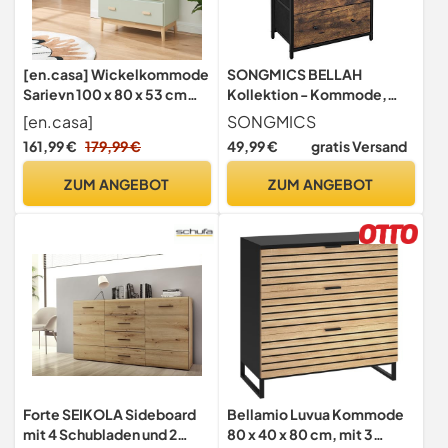
[en.casa] Wickelkommode
SONGMICS BELLAH
Sarievn 100 x 80 x 53 cm
Kollektion - Kommode,
Wickeltisch mit
Aufbewahrungsschrank, 5
[en.casa]
SONGMICS
abnehmbarer
Stoffschubladen, für Flur,
161,99 €
179,99 €
49,99 €
gratis Versand
Wickelauflage Kommode
Wohnzimmer,
mit 3 Schubladen Mintgrün
vintagebraun-
ZUM ANGEBOT
ZUM ANGEBOT
klassikschwarz
LGS045KD01
Forte SEIKOLA Sideboard
Bellamio Luvua Kommode
mit 4 Schubladen und 2
80 x 40 x 80 cm, mit 3