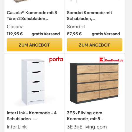
Casaria® Kommode mit 3
Somdot Kommode mit
Türen 2 Schubladen
Schubladen,
107x75x35cm Holz Modern
Stoffkommode, Kommode
Casaria
Somdot
spiegelbarer Aufbau
für Schlafzimmer
119,95 €
gratis Versand
87,95 €
gratis Versand
Schlafzimmer Büro Flur
Wohnzimmer Flur,
Mehrzweckschrank
Komodenschrank
ZUM ANGEBOT
ZUM ANGEBOT
Aktenschrank Schrank
Schubladenschrank
Eiche
Aufbewahrungsschrank, 5
Stoffschubladen, Weiß
Inter Link – Kommode – 4
3E 3xE living.com
Schubladen –
Kommode, mit 8
Schubladenschrank –
Schubladen Anthrazit &
Inter Link
3E 3xE living.com
Beistellschrank –
Lancelot Eiche,B: 120 cm H: