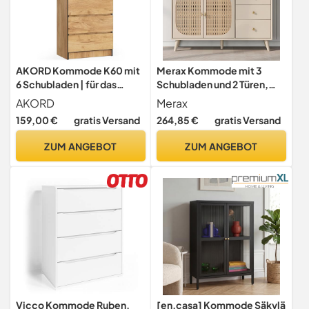
AKORD Kommode K60 mit
Merax Kommode mit 3
6 Schubladen | für das
Schubladen und 2 Türen,
Wohnzimmer Schlafzimmer
Rattan Sideboard
AKORD
Merax
Schrank Büro
Schubladenschrank aus
159,00 €
gratis Versand
264,85 €
gratis Versand
Arbeitszimmer | Modernes
Holz, Highboard TV-Tisch
Funktionales Design | B60 x
mit viel Stauraum, für
ZUM ANGEBOT
ZUM ANGEBOT
H130 x T40 cm, Gewicht
Schlafzimmer &
43kg | Handwerk Eiche
Wohnräume & Büro,
Offwhite, 120 x 40 x 82,5
cm
Vicco Kommode Ruben,
[en.casa] Kommode Säkylä