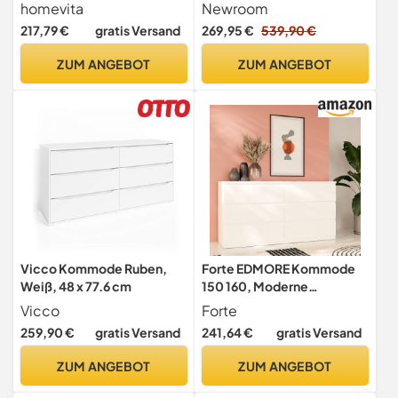
Anthrazit Sideboard Flur
homevita
Newroom
217,79 €
gratis Versand
269,95 €
539,90 €
ZUM ANGEBOT
ZUM ANGEBOT
Vicco Kommode Ruben,
Forte EDMORE Kommode
Weiß, 48 x 77.6 cm
150 160, Moderne
Kommode mit 6
Vicco
Forte
Schubladen,
259,90 €
gratis Versand
241,64 €
gratis Versand
Holzwerkstoff, Weiß, 153,9
cm breit x 79,8 cm hoch x
ZUM ANGEBOT
ZUM ANGEBOT
42,2 cm tief