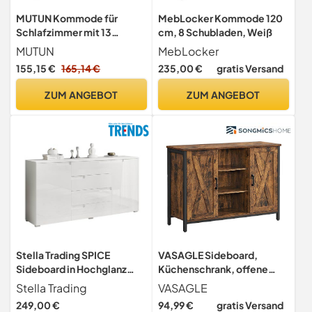
MUTUN Kommode für
MebLocker Kommode 120
Schlafzimmer mit 13
cm, 8 Schubladen, Weiß
Schubladen, 140 cm breite
MUTUN
MebLocker
Kommode, Stoffkommode
155,15 €
165,14 €
235,00 €
gratis Versand
mit 2 Holzregalen,
Aufbewahrungseinheit mit
ZUM ANGEBOT
ZUM ANGEBOT
Stoffschubladen für
Schlafzimmer,
Wohnzimmer, Flur, Weiß
Stella Trading SPICE
VASAGLE Sideboard,
Sideboard in Hochglanz
Küchenschrank, offene
Weiß - Moderne Kommode
Regalfächer,
Stella Trading
VASAGLE
mit viel Stauraum für Ihren
Beistellschrank mit Türen,
249,00 €
94,99 €
gratis Versand
Wohnbereich - 165 x 80 x
100 x 35 x 70 cm, Industrie-