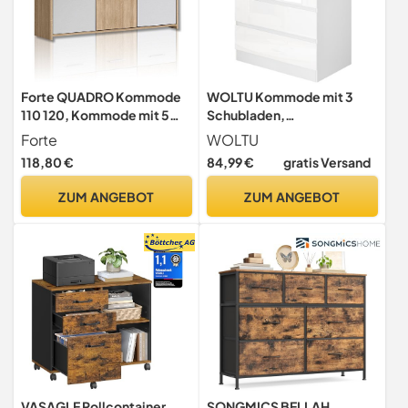
Forte QUADRO Kommode
WOLTU Kommode mit 3
110 120, Kommode mit 5
Schubladen,
Türen und 2 Schubladen,
platzsparender
Forte
WOLTU
Modernes Sideboard,
Kommodenschrank
118,80 €
84,99 €
gratis Versand
Holzwerkstoff, Sonoma
Eiche Holzdekor/ Weiß,
ZUM ANGEBOT
ZUM ANGEBOT
113,9 cm breit x 77,5 cm
hoch x 29,6 cm tief
VASAGLE Rollcontainer,
SONGMICS BELLAH