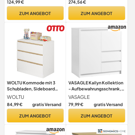
124,99 €
274,56 €
Sideboard –
101 cm T: 39 cm
Melaminbeschichtet –
ZUM ANGEBOT
ZUM ANGEBOT
Weiß – Schubladen mit
Griffmulden – Westphalen 4
WOLTU Kommode mit 3
VASAGLE Kailyn Kollektion
Schubladen, Sideboard
- Aufbewahrungsschrank,
Kommodenschrank
Sideboard, Küchenschrank
WOLTU
VASAGLE
mit Türen,
84,99 €
gratis Versand
79,99 €
gratis Versand
höhenverstellbare Ablage,
2 Schubladen, modern, 40 x
ZUM ANGEBOT
ZUM ANGEBOT
70 x 74,5 cm, Wohnzimmer,
wolkenweiß BBK243W01V1