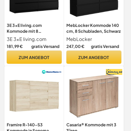
3E 3xE living.com
MebLocker Kommode 140
Kommode mit 8
cm, 8 Schubladen, Schwarz
Schubladen 138 cm, Farbe:
3E 3xE living.com
MebLocker
Schwarz Matt, H: 102 cm, B:
181,99 €
gratis Versand
247,00 €
gratis Versand
138 cm, T: 39 cm
ZUM ANGEBOT
ZUM ANGEBOT
Framire R-140-S3
Casaria® Kommode mit 3
Kommode in Sonoma
Türen