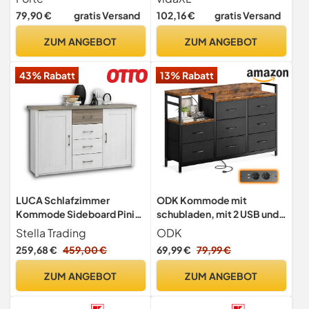
34,8 cm
Schubladen,
79,90 €
gratis Versand
102,16 €
gratis Versand
Wohnzimmermöbel,
Aufbewahrungsschrank,
ZUM ANGEBOT
ZUM ANGEBOT
Home Organizer
43% Rabatt
13% Rabatt
LUCA Schlafzimmer
ODK Kommode mit
Kommode Sideboard Pinie
schubladen, mit 2 USB und
Weiß Trüffel Design
Steckdosen, 8
Stella Trading
ODK
Stoffschubladen
259,68 €
459,00 €
69,99 €
79,99 €
ZUM ANGEBOT
ZUM ANGEBOT