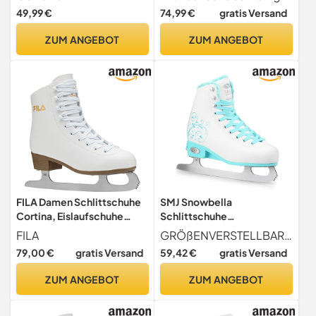
Mädchen und Jungen -
Multicolor – Edelstahl-
49,99 €
74,99 €
gratis Versand
Ohne Werkzeug
Figurkufe mit Toe Pick,
verstellbar! White/Pink Gr.
Micro-Schnalle +
ZUM ANGEBOT
ZUM ANGEBOT
XS (29-32)
Powerstrap + Schnürung,
warm gefüttert (35-38)
FILA Damen Schlittschuhe
SMJ Snowbella
Cortina, Eislaufschuhe
Schlittschuhe
Größe 37, Kunstlaufschuhe
VERSTELLBAR Damen
FILA
GRÖßENVERSTELLBAR - dank ihrer Größenverstellbarkeit über 4 Größen und ihrer hohen Qualität werden diese Skates mehrere Jahre lang dienen. Verfügbare Größen 31-34, 35-38, 39-42. Dadurch bieten sie eine optimale Passform und hohe Sicherheit während der Benutzung
mit Edelstahlkufen, weiß
Mädchen Eiskunstlauf
79,00 €
gratis Versand
59,42 €
gratis Versand
Eislaufschuhe Klassische
Eislauf Weiß/Mint | Größen:
ZUM ANGEBOT
ZUM ANGEBOT
31-34, 35-38, 39-42 (L
(39-42))