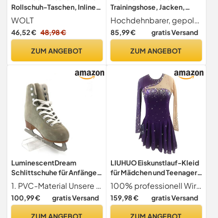
Rollschuh-Taschen, Inline-
Trainingshose, Jacken,
Skate-Tasche mit
Mädchen, Fleece,
WOLT
Hochdehnbarer, gepolsterter Stoff Schlittschuh-Outfit für Mädchen. Das Innere des Trainingstrikots ist gepolstert, um eine zusätzliche Wärmeschicht zu bieten, um Sie auch bei kalten Bedingungen warm zu halten. Hergestellt aus ausgewähltem hochelastischem Stoff, passt sich dieses Material eng an die Körperkurven an und bietet ein optimales Trageerlebnis, sodass jede Bewegung glatt und bequem ist. Es hat auch eine gute Atmungsaktivität, um Ihren Körper auch bei intensiven Übungen trocken zu halten.
verstellbarem
glänzende Farben,
46,52 €
48,98 €
85,99 €
gratis Versand
Schultergurt, für
Diamanten, bequem, warm,
Jugendliche und
Blau, 10-12 Jahre
ZUM ANGEBOT
ZUM ANGEBOT
Erwachsene, Mintgrün
LuminescentDream
LIUHUO Eiskunstlauf-Kleid
Schlittschuhe für Anfänger
für Mädchen und Teenager,
und fortgeschrittene
lila Eiskunstlauf, Tanzrock
1. PVC-Material Unsere Eiskunstlaufschuhe bestehen aus PVC-Material, das nicht nur eine hervorragende Verschleißfestigkeit bietet, sondern auch die Leichtigkeit und Flexibilität der Schuhe gewährleistet
100% professionell Wir sind ein professioneller Hersteller von Skatingwear mit 11 Jahren Erfahrung. Die Strasssteine werden einzeln auf die Kleidung geklebt. Wenn Sie eine dringende Bestellung benötigen, lassen Sie es uns bitte wissen.
Skater Eiskunstlauf Schuhe
mit Handschuhen, Purpur, L
100,99 €
gratis Versand
159,98 €
gratis Versand
professionelle
Edelstahlkufe
ZUM ANGEBOT
ZUM ANGEBOT