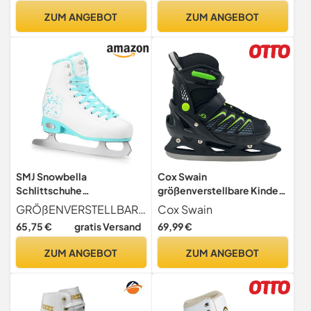
ZUM ANGEBOT
ZUM ANGEBOT
SMJ Snowbella
Cox Swain
Schlittschuhe
größenverstellbare Kinder
VERSTELLBAR Damen
Schlittschuhe COXY Ice für
GRÖßENVERSTELLBAR - dank ihrer Größenverstellbarkeit über 4 Größen und ihrer hohen Qualität werden diese Skates mehrere Jahre lang dienen. Verfügbare Größen 31-34, 35-38, 39-42. Dadurch bieten sie eine optimale Passform und hohe Sicherheit während der Benutzung
Cox Swain
Mädchen Eiskunstlauf
Mädchen und Jungen -
65,75 €
gratis Versand
69,99 €
Eislaufschuhe Klassische
Ohne Werkzeug
Eislauf Weiß/Mint | Größen:
verstellbar! Black/Green
ZUM ANGEBOT
ZUM ANGEBOT
31-34, 35-38, 39-42 (M
Gr. L (40-43)
(35-38))