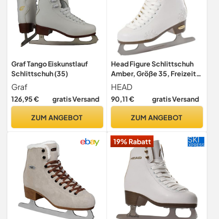
Graf Tango Eiskunstlauf
Head Figure Schlittschuh
Schlittschuh (35)
Amber, Größe 35, Freizeit
Eiskunstlaufschlittschuh,
Graf
HEAD
Damen Schlittschuh in
126,95 €
gratis Versand
90,11 €
gratis Versand
weiß, mit Schneeflocken-
Applikation
ZUM ANGEBOT
ZUM ANGEBOT
19% Rabatt