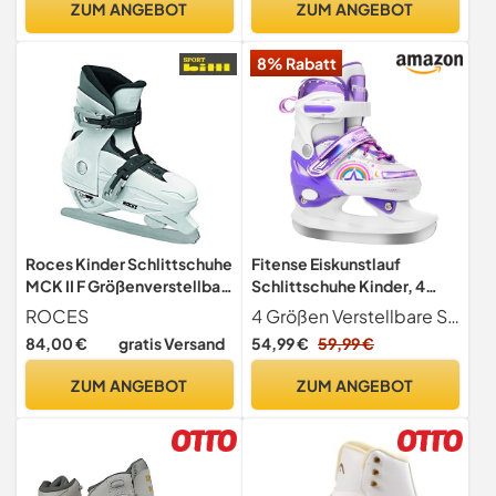
ZUM ANGEBOT
ZUM ANGEBOT
8% Rabatt
Roces Kinder Schlittschuhe
Fitense Eiskunstlauf
MCK II F Größenverstellbar,
Schlittschuhe Kinder, 4
White-Black, 36/40,
Größen Verstellbare
ROCES
4 Größen Verstellbare Schlittschuhe für Kinder Die Fitense Schlittschuhe Mädchen bieten 4 verstellbare Größen, die mit den Füßen Ihres Kindes mitwachsen, sodass die Kinder diese Schlittschuhe jahrelang genießen können. Drücken Sie einfach den Knopf und verlängern Sie die Zehe, um die richtige Schuhlänge zu erreichen. (S 28-31, M 32-35, L 36-39)
450519-002
Schlittschuhe Mädchen,
84,00 €
gratis Versand
54,99 €
59,99 €
Schlittschuhe für Kinder
Jugendliche, Eislauf
ZUM ANGEBOT
ZUM ANGEBOT
Schlittschuhe Push,
Anfängerinnen