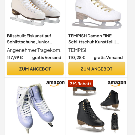
Blissbuilt Eiskunstlauf
TEMPISH Damen FINE
Schlittschuhe,Junior
Schlittschuh Kunstfell |
Kunstlaufskates,Unisex Ice
Eiskunstlauf | Freizeit |
Angenehmer Tragekomfort Das Futter der weißen Schlittschuhe ist sehr weich, was nicht nur eine hervorragende Wärmeisolationswirkung hat, sondern auch einen hohen Tragekomfort bietet. Stabile Schnürsenkel sorgen für Stabilität.
TEMPISH
Skates,Schnürung,klassisc
bequem & warm I weiß, 42,
117,99 €
gratis Versand
110,28 €
gratis Versand
hes Design,Freizeit
1300001616/42
bequem
ZUM ANGEBOT
ZUM ANGEBOT
warm,Schlittschuhe aus
Edelstahl,für
7% Rabatt
Jungen,Mädchen,Männer
und Frauen