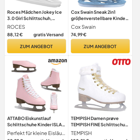
Roces Mädchen Jokey Ice
Cox Swain Sneak 2in1
3.0 Girl Schlittschuh,
größenverstellbare Kinder
white-pink, 30-33 EU
Inline Skates und
ROCES
Cox Swain
Schlittschuhe mit PU
88,12 €
gratis Versand
74,99 €
Gummirollen sowie ABEC 5
Kugellagern, Pink, S (33-
ZUM ANGEBOT
ZUM ANGEBOT
36)
ATTABO Eiskunstlauf
TEMPISH Damen prøve
Schlittschuhe Kinder ISLA
TEMPISH FINE Schlittschuh
Rosa Größe 31 EU
Damen mit Kunstfell
Perfekt für kleine Eisläufer Die ATTABO ISLA Kinderschlittschuhe sind ideal für Kinder, die das Eislaufen erlernen oder ihre Fähigkeiten verbessern möchten. Sie vereinen Sicherheit, Stabilität und Spaß auf dem Eis.
TEMPISH
Edelstahlkufe Ideal für
Eiskunstlauf Freizeit