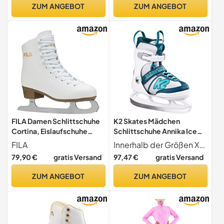
Quality Ice Skates, (Style
Schlittschuh Rock Dame
ZUM ANGEBOT
ZUM ANGEBOT
No. JC501)
Ballerina Outfits (XL,Royal
Blue)
FILA Damen Schlittschuhe
K2 Skates Mädchen
Cortina, Eislaufschuhe
Schlittschuhe Annika Ice
Größe 41, Kunstlaufschuhe
LTD, White - Blue, 25E0308
FILA
Innerhalb der Größen XS, S , M und L sind die Skates um jeweils fünf Größen verstellbar - die Skates wachsen mit Ihren Kindern mit
mit Edelstahlkufen, weiß
79,90 €
gratis Versand
97,47 €
gratis Versand
ZUM ANGEBOT
ZUM ANGEBOT