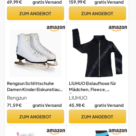
69,99 €
gratis Versand
159,99 €
gratis Versand
Schlittschuh-Rock-
Gymnastik-Trikot-
ZUM ANGEBOT
ZUM ANGEBOT
Kostüm,Hochelastisches
Strass-Eislaufkleid,Blue-
Child 12
Rengzun Schlittschuhe
LIUHUO Eislaufhose für
Damen Kinder Eiskunstlauf
Mädchen, Fleece,
Schlittschuhe Weiß
Übungsleggings für
Rengzun
LIUHUO
Warmes Futter
Teenager, Eiskunstlauf-
71,59 €
gratis Versand
45,98 €
gratis Versand
Eislaufschuhe mit
Überstiefel, Jacken
Edelstahlkufen Ice Skates
ZUM ANGEBOT
ZUM ANGEBOT
für Einsteigerinnen Größe
28-43