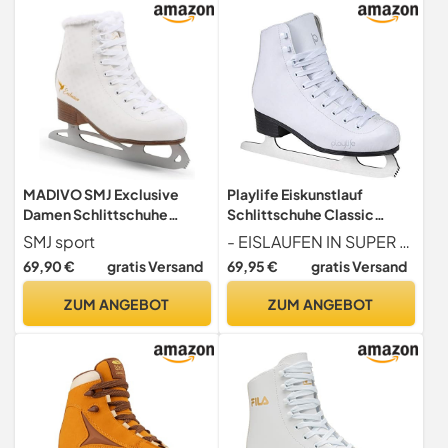
MADIVO SMJ Exclusive
Playlife Eiskunstlauf
Damen Schlittschuhe
Schlittschuhe Classic
Eiskunstlauf Eislaufschuhe
White | Knöchelpolster |
SMJ sport
- EISLAUFEN IN SUPER QUALITÄT kälteisolierendes und wasserabweisendes Synthetik-Leder, leichte Bauweise, Kufe aus rostfreiem Carbon Steel
Klassische Eislauf Weiß |
Damen | Größe 38 weiß
69,90 €
gratis Versand
69,95 €
gratis Versand
Größen: 36, 37, 38, 39, 40,
41 (36)
ZUM ANGEBOT
ZUM ANGEBOT