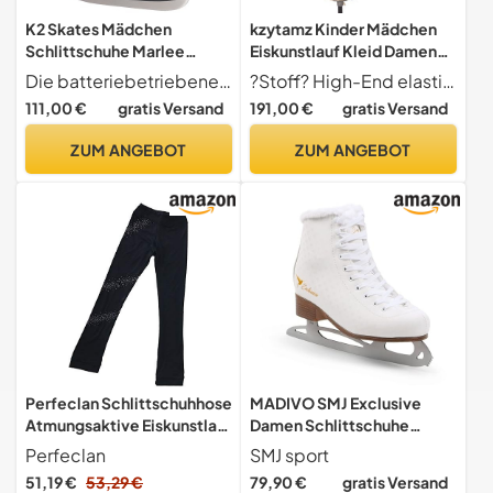
K2 Skates Mädchen
kzytamz Kinder Mädchen
Schlittschuhe Marlee
Eiskunstlauf Kleid Damen
Beam, Black - Purple,
Schlittschuh Tanz Kostüm
Die batteriebetriebenen LEDs werden durch einen Knopf auf der Lasche aktiviert und weisen zwei Blitzmuster auf - konstantes und schnelles Blinken. 2x CR2032 Lithium Knopfzelle enthalten
?Stoff? High-End elastisches Nylon und Spandex Gewebe, exquisite High-End Kristalle Elemente machen Sie anders auf der Eislaufbühne, Gelegenheit für Eiskunstlauf Wettbewerb, Bühnenleistung, Rollschuhlaufen usw.
25H0510
Turtleneck Blau Gradient
111,00 €
gratis Versand
191,00 €
gratis Versand
Wintersport Eiskunstlauf
Kleid Ballett Tanz Kleidung
ZUM ANGEBOT
ZUM ANGEBOT
Outfit (M,Blue)
Perfeclan Schlittschuhhose
MADIVO SMJ Exclusive
Atmungsaktive Eiskunstlauf
Damen Schlittschuhe
Strumpfhose Leggings
Eiskunstlauf Eislaufschuhe
Perfeclan
SMJ sport
Mädchen Rollschuh Skating
Klassische Eislauf Weiß |
51,19 €
53,29 €
79,90 €
gratis Versand
Eislauf Strumpfhose
Größen: 36, 37, 38, 39, 40,