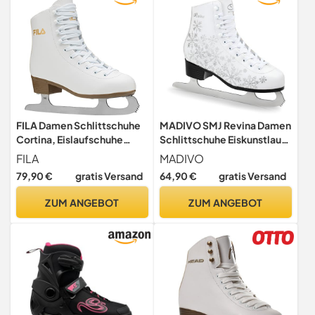
FILA Damen Schlittschuhe
MADIVO SMJ Revina Damen
Cortina, Eislaufschuhe
Schlittschuhe Eiskunstlauf
Größe 39, Kunstlaufschuhe
Eislaufschuhe Klassische
FILA
MADIVO
mit Edelstahlkufen, weiß
Eislauf Weiß | Größen: 36,
79,90 €
gratis Versand
64,90 €
gratis Versand
37, 38, 39, 40, 41, 42 (40)
ZUM ANGEBOT
ZUM ANGEBOT