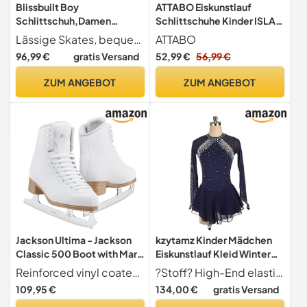
Blissbuilt Boy
ATTABO Eiskunstlauf
Schlittschuh,Damen
Schlittschuhe Kinder ISLA
Eiskunstlauf
Schwarz Größe 34 EU
Lässige Skates, bequem, praktisch und modisch. Das einfache An- und Ausziehen trägt zu seiner Vielseitigkeit bei und macht ihn zum perfekten Skating-Partner für Skater aller Niveaus.
ATTABO
Schlittschuh,Junior
Edelstahlkufe Ideal für
96,99 €
gratis Versand
52,99 €
56,99 €
Kunstlaufskates,Schnellsc
Anfänger oder
hnürsystem Push-Lock-
Fortgeschrittene PVC-
ZUM ANGEBOT
ZUM ANGEBOT
Schnalle,Freizeit bequem
Obermaterial Starke
warm mit Kunstfell,für
Knöchelunterstützung
Jungen,Mädchen,Anfänger
Stabilität und Komfort
Jackson Ultima - Jackson
kzytamz Kinder Mädchen
Classic 500 Boot with Mark
Eiskunstlauf Kleid Winter
II Blade, Moderate Support
Schlittschuh Kostüm
Reinforced vinyl coated uppers gives strength, support and durability.
?Stoff? High-End elastisches Nylon und Spandex Gewebe, exquisite High-End Kristalle Elemente machen Sie anders auf der Eislaufbühne, Gelegenheit für Eiskunstlauf Wettbewerb, Bühnenleistung, Rollschuhlaufen usw.
Figure Skates for Women
Mädchen Roller Eisfigur
109,95 €
134,00 €
gratis Versand
and Girls, Championship
Schlittschuh Kleid