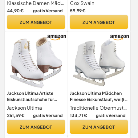
Eislaufschuhe für Kinder,
Klassische Damen Mädchen Schlittschuhe TYP SALSA in schwarz
Cox Swain
Jugendliche und
44,90 €
gratis Versand
59,99 €
Erwachsene bis 100KG,
vorgeschliffene
ZUM ANGEBOT
ZUM ANGEBOT
Edelstahlkufe, Softboot,
Black/Green Gr. L (40-43)
Jackson Ultima Artiste
Jackson Ultima Mädchen
Eiskunstlaufschuhe für
Finesse Eiskunstlauf, weiß,
Damen und Mädchen,
Womens Size 6
Jackson Ultima
Traditionelle Obermuster mit stilvollem Chrom-Einsatz
Größe 37, Breite: B, Weiß,
261,59 €
gratis Versand
133,71 €
gratis Versand
(Artiste JS179)
ZUM ANGEBOT
ZUM ANGEBOT