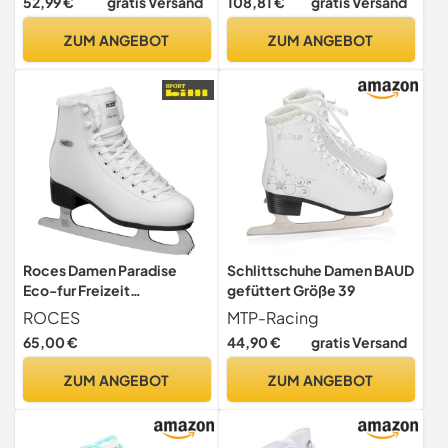
52,99 €
gratis Versand
108,81 €
gratis Versand
Anfänger oder
bequem warm I wei , Weiß,
Fortgeschrittene PVC-
39 EU
ZUM ANGEBOT
ZUM ANGEBOT
Obermaterial Starke
Knöchelunterstützung
Stabilität und Komfort auf
dem EIS
Roces Damen Paradise
Schlittschuhe Damen BAUD
Eco-fur Freizeit
gefüttert Größe 39
Schlittschuh, Weiß, 36 EU
ROCES
MTP-Racing
65,00 €
44,90 €
gratis Versand
ZUM ANGEBOT
ZUM ANGEBOT