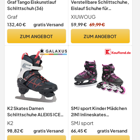
Graf Tango Eiskunstlauf
Verstellbare Schlittschuhe,
Schlittschuh (36)
Eislauf Schuhe für
Damen,Herren und Kinder
Graf
XIUWOUG
mit Edelstahl
132,40 €
gratis Versand
59,99 €
69,99 €
Eislaufschuhe,Schnellschn
ürsystem & Push-Lock-
ZUM ANGEBOT
ZUM ANGEBOT
Schnalle,Einstellbare 4
Größenbereiche (Weiß,
L(38-41))
K2 Skates Damen
SMJ sport Kinder Mädchen
Schlittschuhe ALEXIS ICE
2IN1 Inlineskates
FB , gray - pink,
Schlittschuhe Verstellbar
K2
SMJ sport
25G0610.1.1.070
Inliner ABEC7 LEA
98,82 €
gratis Versand
66,45 €
gratis Versand