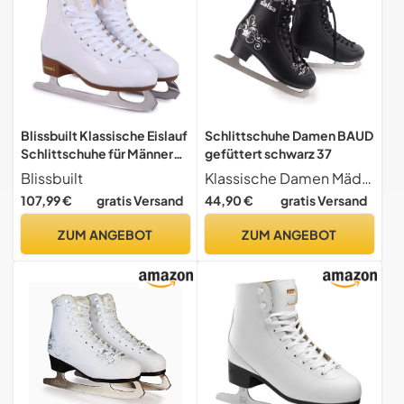
Blissbuilt Klassische Eislauf
Schlittschuhe Damen BAUD
Schlittschuhe für Männer
gefüttert schwarz 37
und Frauen,bequem warm
Blissbuilt
Klassische Damen Mädchen Schlittschuhe TYP SALSA in schwarz
gefüttert - Schlittschuhe
107,99 €
gratis Versand
44,90 €
gratis Versand
mit Edelstahlkufe I ideal für
Einsteigerinnen -
ZUM ANGEBOT
ZUM ANGEBOT
Eiskunstlauf | Freizeit |
weiß/schwarz