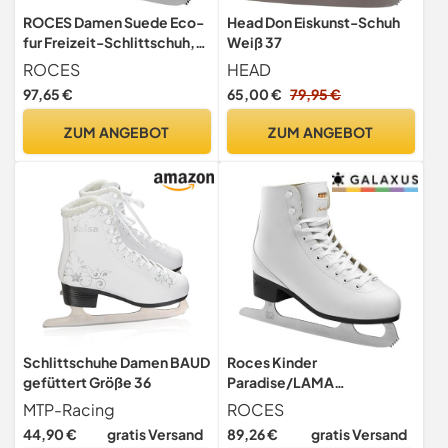
ROCES Damen Suede Eco-
Head Don Eiskunst-Schuh
fur Freizeit-Schlittschuh,
Weiß 37
Suedebrown, 36 EU
ROCES
HEAD
97,65 €
65,00 €
79,95 €
ZUM ANGEBOT
ZUM ANGEBOT
Schlittschuhe Damen BAUD
Roces Kinder
gefüttert Größe 36
Paradise/LAMA
Schlittschuh, White, 35
MTP-Racing
ROCES
44,90 €
gratis Versand
89,26 €
gratis Versand