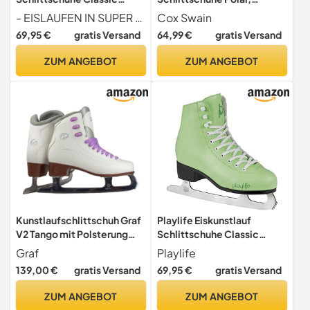
White | Knöchelpolster |
Eislaufschuhe für Kinder,
- EISLAUFEN IN SUPER QUALITÄT kälteisolierendes und wasserabweisendes Synthetik-Leder, leichte Bauweise, Kufe aus rostfreiem Carbon Steel
Cox Swain
Damen | Größe 39 weiß
Jugendliche und
69,95 €
gratis Versand
64,99 €
gratis Versand
Erwachsene bis 100KG,
vorgeschliffene
ZUM ANGEBOT
ZUM ANGEBOT
Edelstahlkufe, Softboot,
Grey/Pink Gr. M (37-40)
Kunstlaufschlittschuh Graf
Playlife Eiskunstlauf
V2 Tango mit Polsterung
Schlittschuhe Classic
Kunstlauf Schlittschuh mit
White | Knöchelpolster |
Graf
Playlife
Zacken Weiß (38)
Damen | Größe 42 Mint
139,00 €
gratis Versand
69,95 €
gratis Versand
ZUM ANGEBOT
ZUM ANGEBOT