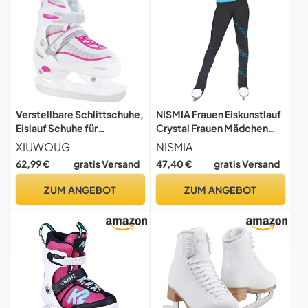
Verstellbare Schlittschuhe,
NISMIA Frauen Eiskunstlauf
Eislauf Schuhe für
Crystal Frauen Mädchen
Damen,Herren und Kinder
Rollkunstlauf Leggings,
XIUWOUG
NISMIA
mit Edelstahl
Damen Thermal
62,99 €
gratis Versand
47,40 €
gratis Versand
Eislaufschuhe,Schnellschn
Schlittschuh-Training Hose
ürsystem & Push-Lock-
Eiskunstlauf Bekleidung mit
ZUM ANGEBOT
ZUM ANGEBOT
Schnalle,Einstellbare 4
Glitzer-Kristallen (Color : A,
Größenbereiche (Weiß,
Size : 160cm)
M(34-37))