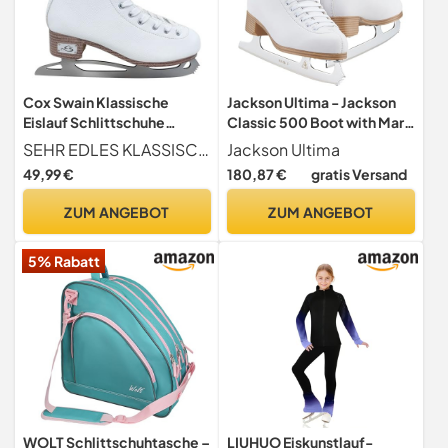
Cox Swain Klassische
Jackson Ultima - Jackson
Eislauf Schlittschuhe
Classic 500 Boot with Mark
ICEPEARL, für Damen und
II Blade, Moderate Support
SEHR EDLES KLASSISCHES DESIGN - Absoluter Hingucker PU Obermaterial in edler Leder Struktur Optik mit Vollschnürung und vielen raffinierten Details
Jackson Ultima
Kinder, bequem, warm
Figure Skates for Women
49,99 €
180,87 €
gratis Versand
gefüttert - Edelstahlkufe
and Girls, Championship
vorgeschliffen,
Quality Ice Skates, (Style
ZUM ANGEBOT
ZUM ANGEBOT
White/Silver Gr. 37
No. JC500)
5% Rabatt
WOLT Schlittschuhtasche –
LIUHUO Eiskunstlauf-