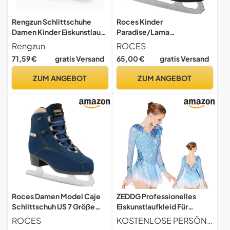
Rengzun Schlittschuhe
Roces Kinder
Damen Kinder Eiskunstlauf
Paradise/Lama
Schlittschuhe Weiß
Schlittschuh, Weiß, 33 EU
Rengzun
ROCES
Warmes Futter
71,59 €
gratis Versand
65,00 €
gratis Versand
Eislaufschuhe mit
Edelstahlkufen Ice Skates
ZUM ANGEBOT
ZUM ANGEBOT
für Einsteigerinnen Größe
28-43
Roces Damen Model Caje
ZEDDG Professionelles
Schlittschuh US 7 Größe
Eiskunstlaufkleid Für
Gold, blau/goldfarben
Mädchen Und Damen
ROCES
KOSTENLOSE PERSÖNLICHE BESTELLUNG Um sicherzustellen, dass die Kleidung richtig passt, können Sie nach der Bestellung Ihre Größe, Ihr Gewicht, Ihre Brust, Ihre Taille und Ihre Hüften angeben. Wir können sie an Ihre Größe anpassen und eine perfekte Passform gewährleisten.
Gymnastikanzug