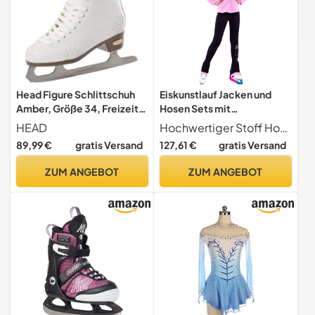
Head Figure Schlittschuh
Eiskunstlauf Jacken und
Amber, Größe 34, Freizeit
Hosen Sets mit
Eiskunstlaufschlittschuh,
Strasssteinen Mädchen
HEAD
Hochwertiger Stoff Hochwertiger Spandex-Stoff, atmungsaktiv, hohe Elastizität, ein wenig wasserdicht, elastisch und bequem für ein angenehmes Tragegefühl.
Damen Schlittschuh in
Damen Atmungsaktiv
89,99 €
gratis Versand
127,61 €
gratis Versand
weiß, mit Schneeflocken-
Warmes Fleece für
Applikation
Professionelles Training
ZUM ANGEBOT
ZUM ANGEBOT
Eislauf
Outfits(Size:3XS,Color:Ros
a)