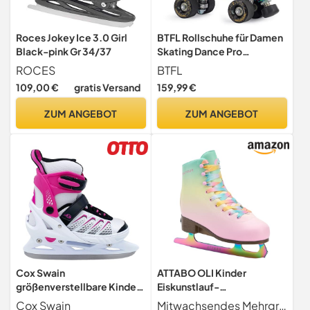
Roces Jokey Ice 3.0 Girl
BTFL Rollschuhe für Damen
Black-pink Gr 34/37
Skating Dance Pro
FAYA/Quad
ROCES
BTFL
Rollschuhe/Rollersakte for
109,00 €
gratis Versand
159,99 €
Women and Girls/Jam-
Skating/EU 40
ZUM ANGEBOT
ZUM ANGEBOT
Cox Swain
ATTABO OLI Kinder
größenverstellbare Kinder
Eiskunstlauf-
Schlittschuhe COXY Ice für
Schlittschuhe, verstellbar,
Cox Swain
Mitwachsendes Mehrgrößen-System Per Knopfdruck verstellbar; Varianten 31 34, 35 38 oder 39 42 längere Nutzungsdauer, ideal für Kurs, Schule & Freizeit.