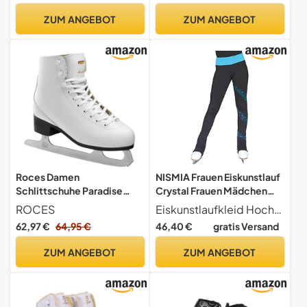
Eiskunstlauf Leggings für
41 (41)
ZUM ANGEBOT
ZUM ANGEBOT
Kinder und Erwachsene, mit
Kristall, 140cm
Roces Damen
NISMIA Frauen Eiskunstlauf
Schlittschuhe Paradise
Crystal Frauen Mädchen
Lama Damen Schlittschuh,
Rollkunstlauf Leggings,
ROCES
Eiskunstlaufkleid Hochwertiges, gutes Spandex-Gewebe, atmungsaktiv, hohe Elastizität, bringt das angenehmste Tragegefühl.
Weiß, 36 EU
Damen Thermal
62,97 €
64,95 €
46,40 €
gratis Versand
Schlittschuh-Training Hose
Eiskunstlauf Bekleidung mit
ZUM ANGEBOT
ZUM ANGEBOT
Glitzer-Kristallen (Color : A,
Size : 140cm)