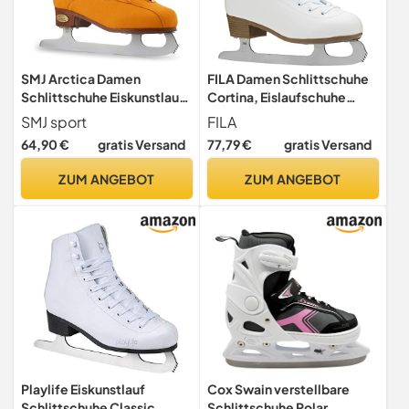
SMJ Arctica Damen
FILA Damen Schlittschuhe
Schlittschuhe Eiskunstlauf
Cortina, Eislaufschuhe
Eislaufschuhe Klassische
Größe 36, Kunstlaufschuhe
SMJ sport
FILA
Eislauf Suede Braun |
mit Edelstahlkufen, weiß
64,90 €
gratis Versand
77,79 €
gratis Versand
Größen: 37, 38, 39, 40, 41
(40)
ZUM ANGEBOT
ZUM ANGEBOT
Playlife Eiskunstlauf
Cox Swain verstellbare
Schlittschuhe Classic
Schlittschuhe Polar,