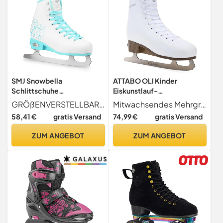
SMJ Snowbella
ATTABO OLI Kinder
Schlittschuhe
Eiskunstlauf-
VERSTELLBAR Damen
Schlittschuhe, verstellbar,
GRÖßENVERSTELLBAR - dank ihrer Größenverstellbarkeit über 4 Größen und ihrer hohen Qualität werden diese Skates mehrere Jahre lang dienen. Verfügbare Größen 31-34, 35-38, 39-42. Dadurch bieten sie eine optimale Passform und hohe Sicherheit während der Benutzung
Mitwachsendes Mehrgrößen-System Per Knopfdruck verstellbar; Varianten 31 34, 35 38 oder 39 42 längere Nutzungsdauer, ideal für Kurs, Schule & Freizeit.
Mädchen Eiskunstlauf
Weiß – Edelstahl-Figurkufe
58,41 €
gratis Versand
74,99 €
gratis Versand
Eislaufschuhe Klassische
mit Toe Pick, Micro-
Eislauf Weiß/Mint | Größen:
Schnalle + Powerstrap +
ZUM ANGEBOT
ZUM ANGEBOT
31-34, 35-38, 39-42 (S
Schnürung, warm gefüttert
(31-34))
(5904823085914)