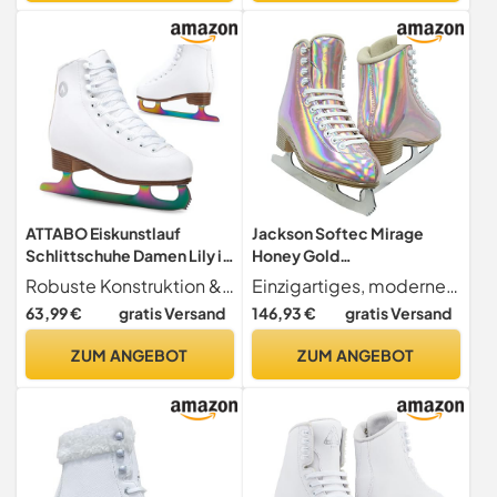
ATTABO Eiskunstlauf
Jackson Softec Mirage
Schlittschuhe Damen Lily in
Honey Gold
Weiß Größe 40 EU
Damen/Mädchen
Robuste Konstruktion & Sicherer Halt Gefertigt aus langlebigem PVC und Polyester für optimale Steifigkeit und Feuchtigkeitsbeständigkeit. Das Schnürsystem mit Metallhaken sorgt für einen festen, anpassbaren Sitz, der sich während der Fahrt nicht lockert und volle Bewegungskontrolle ermöglicht.
Einzigartiges, modernes, leichtes Design bietet Unterstützung und Komfort.
Fortgeschrittene
Eiskunstlaufschuhe, Größe
63,99 €
gratis Versand
146,93 €
gratis Versand
Schlittschuhe
39
Schnürverschluss Starke
ZUM ANGEBOT
ZUM ANGEBOT
Knöchelunterstützung
Langlebige Edelstahlkufe
Klassisches Design