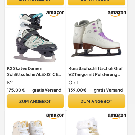
vorgeschliffen Eiskunstlauf
Mädchen und Jungen Dicke
warme (Größe: 31-42)
K2 Skates Damen
Kunstlaufschlittschuh Graf
Schlittschuhe ALEXIS ICE
V2 Tango mit Polsterung
BOA FB , gray - blue,
Kunstlauf Schlittschuh mit
K2
Graf
25G0910.1.1.085
Zacken Weiß (39)
175,00 €
gratis Versand
139,00 €
gratis Versand
ZUM ANGEBOT
ZUM ANGEBOT