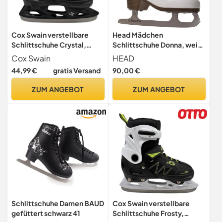
Cox Swain verstellbare
Head Mädchen
Schlittschuhe Crystal,
Schlittschuhe Donna, weiß,
Eislaufschuhe für Kinder,
32
Cox Swain
HEAD
Jugendliche und
44,99 €
gratis Versand
90,00 €
Erwachsene bis 100KG,
vorgeschliffene
ZUM ANGEBOT
ZUM ANGEBOT
Edelstahlkufe, Softboot,
Black/Pink Gr. XS (29-32)
Schlittschuhe Damen BAUD
Cox Swain verstellbare
gefüttert schwarz 41
Schlittschuhe Frosty,