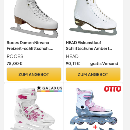
Roces Damen Nirvana
HEAD Eiskunstlauf
Freizeit-schlittschuh,
Schlittschuhe Amber I
White, 39
Damen Schlittschuhe mit
ROCES
HEAD
Edelstahlkufe I
78,00 €
90,11 €
gratis Versand
Schneeflocken-Design I
ideal für Einsteigerinnen -
ZUM ANGEBOT
ZUM ANGEBOT
Weiß