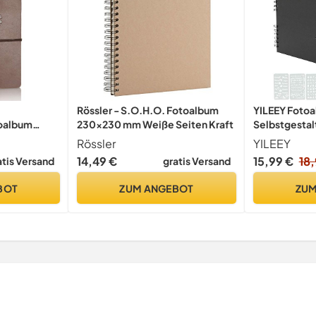
Rössler - S.O.H.O. Fotoalbum
YILEEY Foto
toalbum
230x230 mm Weiße Seiten Kraft
Selbstgestal
to Buch
Schwarze Se
Rössler
YILEEY
 Vintage
14,49 €
15,99 €
18
atis Versand
gratis Versand
e Seiten für
stag
BOT
ZUM ANGEBOT
ZUM
für Mutter