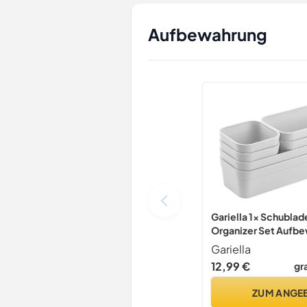
Aufbewahrung
Gariella 1x Schublad
Organizer Set Aufb
Box Einteiler verstel
Gariella
12,99 €
gr
ZUM ANGE