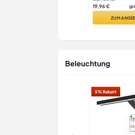
Duschregal für Sha
19,96 €
gr
Duschgel (Schwarz)
ZUM ANGE
Beleuchtung
5% Rabatt