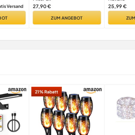
mpoo und
Lotionspender, Mülleimer,
Seifenspende
27,90 €
25,99 €
atis Versand
Seifenschale, Toilettenbürste,
Bad Accessoi
Zahnbürstenhalter und
BOT
ZUM ANGEBOT
ZUM
Zahnputzbecher, Schwarz
21% Rabatt