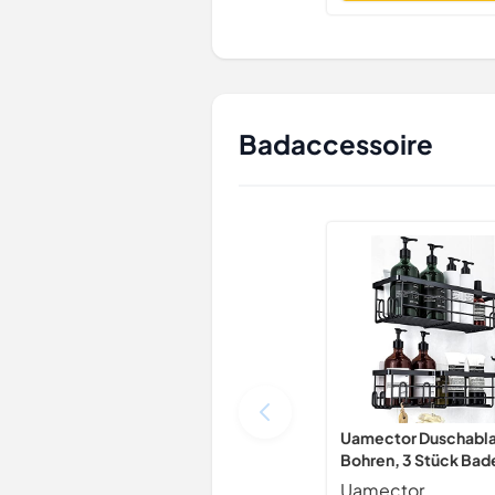
Badaccessoire
Uamector Duschabl
Bohren, 3 Stück Ba
Regal, Rostfrei Schw
Uamector