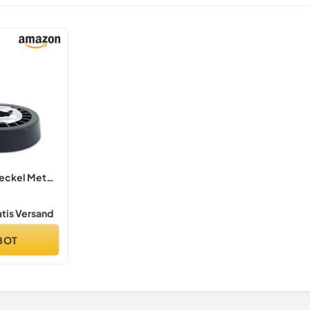
Deckel Metall
atis Versand
BOT