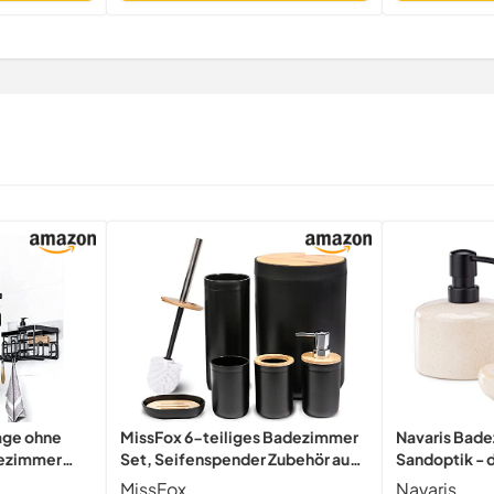
age ohne
MissFox 6-teiliges Badezimmer
Navaris Bade
dezimmer
Set, Seifenspender Zubehör aus
Sandoptik - 
arz
Bambus, Accessoires mit
Badzubehör 
MissFox
Navaris