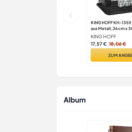
KING HOFF KH-1355 D
aus Metall,36 cm x 
KING HOFF
17,57 €
18,06 €
ZUM ANGE
Album