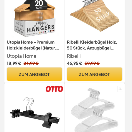
Utopia Home - Premium
Ribelli Kleiderbügel Holz,
Holz kleiderbügel (Natur,
50 Stück, Anzugbügel
20er-Pack)
Jackenbügel mit 360 Grad
Utopia Home
Ribelli
drehbarem Haken & runder
18,99 €
24,99 €
46,95 €
59,99 €
Hosenstange &
Schulterkerben, Holzbügel
ZUM ANGEBOT
ZUM ANGEBOT
Bügel Geeignet für Mantel,
Jacke, Anzug, Hosen,
Hemden