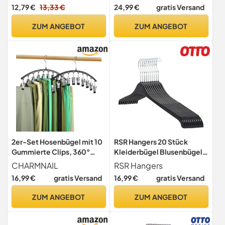
Pack
Anzugbügel, dünn, gut
12,79 €
13,33 €
24,99 €
gratis Versand
belastbar, um 360°
drehbarer Haken, für
ZUM ANGEBOT
ZUM ANGEBOT
Mäntel, Hemden und
Anzüge, weiß CRF026W02
2er-Set Hosenbügel mit 10
RSR Hangers 20 Stück
Gummierte Clips, 360°
Kleiderbügel Blusenbügel
Drehbarer Kleiderbügel aus
47 cm hochwertigem
CHARMNAIL
RSR Hangers
Metall, Platzsparend für 20
Kunststoff | Hemdenbügel |
16,99 €
gratis Versand
16,99 €
gratis Versand
Hosen oder Leggings,
360° drehbarer Haken |
Schrankorganizer mit
Anti-Rutsch | Schwarz |
ZUM ANGEBOT
ZUM ANGEBOT
Rutschschutz (2 Stück)
SHR