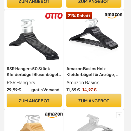
ZUM ANGEBOT
ZUM ANGEBOT
Schraubhaken Made in
grau CRF012G20
Austria (EU) (30, Standard
21% Rabatt
roh)
RSR Hangers 50 Stück
Amazon Basics Holz-
Kleiderbügel Blusenbügel
Kleiderbügel für Anzüge,
47 cm hochwertigem
Schwarz, 44x22 cm,10
RSR Hangers
Amazon Basics
Kunststoff | Hemdenbügel |
stück
29,99 €
gratis Versand
11,89 €
14,97 €
360° drehbarer Haken |
Anti-Rutsch | Schwarz |
ZUM ANGEBOT
ZUM ANGEBOT
SHR