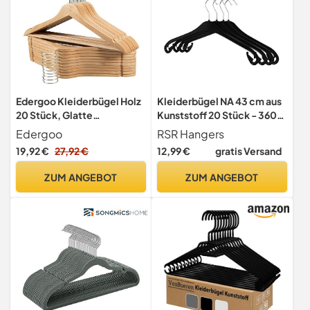
Edergoo Kleiderbügel Holz
Kleiderbügel NA 43 cm aus
20 Stück, Glatte
Kunststoff 20 Stück - 360°
Oberfläche mit 360 Grad
drehbarer Haken -
Edergoo
RSR Hangers
Drehbar und
platzsparend -
19,92 €
27,92 €
12,99 €
gratis Versand
SchulTerkerben, Starker &
Hemdenbügel -
Dünn Holz Kleiderbügel
Blusenbügel - Mäntel -
ZUM ANGEBOT
ZUM ANGEBOT
Anzug für Erwachsene,
schneller Versand - Made in
43.5cm Lang, Natur
Germany