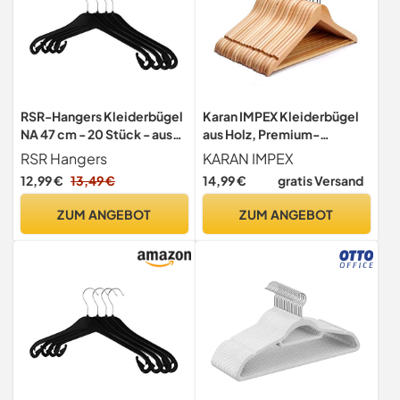
RSR-Hangers Kleiderbügel
Karan IMPEX Kleiderbügel
NA 47 cm - 20 Stück - aus
aus Holz, Premium-
Kunststoff- 360° drehbarer
Hosenstange und
RSR Hangers
KARAN IMPEX
Haken - platzsparend -
Schulterkerben für Herren
12,99 €
13,49 €
14,99 €
gratis Versand
Hemdenbügel -
und Damen, langlebige
Blusenbügel - Mäntel -
Aufbewahrungslösung für
ZUM ANGEBOT
ZUM ANGEBOT
schneller Versand - Made in
den Kleiderschrank mit
Germany
runder Stange, Schrank-
Essentials