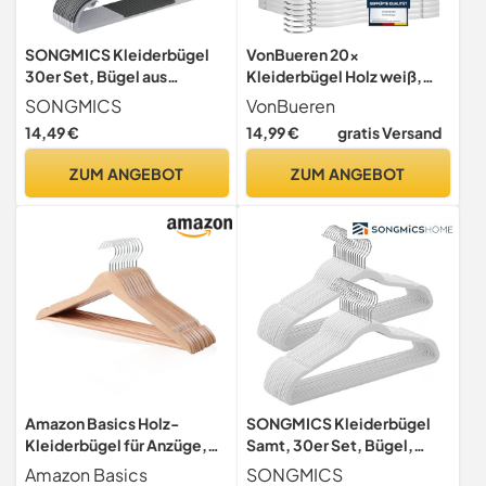
SONGMICS Kleiderbügel
VonBueren 20x
30er Set, Bügel aus
Kleiderbügel Holz weiß,
Kunststoff, rutschfest,
Holzkleiderbügel,
SONGMICS
VonBueren
platzsparend, Dicke 0,5
Holzbügel, Bügel
14,49 €
14,99 €
gratis Versand
cm, 42 cm lang, um 360°
drehbarer Haken in Silber,
ZUM ANGEBOT
ZUM ANGEBOT
hellgrau-dunkelgrau
CRP20G30
Amazon Basics Holz-
SONGMICS Kleiderbügel
Kleiderbügel für Anzüge,
Samt, 30er Set, Bügel,
44x22cm, Natürlich, 10er-
Jackenbügel, 41,5 cm breit,
Amazon Basics
SONGMICS