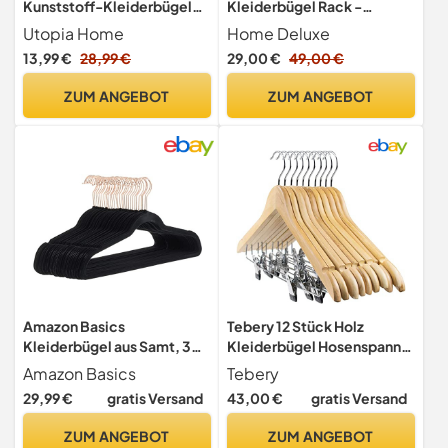
Kunststoff-Kleiderbügel
Kleiderbügel Rack -
50er Pack mit Haken
Schwarz, 47 x 2 x 18 cm,
Utopia Home
Home Deluxe
Kunststoff I Kleiderbügel-
13,99 €
28,99 €
29,00 €
49,00 €
Set Garderobenhaken
Kleideraufhänger (10er Set)
ZUM ANGEBOT
ZUM ANGEBOT
Amazon Basics
Tebery 12 Stück Holz
Kleiderbügel aus Samt, 30
Kleiderbügel Hosenspanner
Stück, Schwarz/Roségold
Hosenbügel für Hosen
Amazon Basics
Tebery
Röcke rutschfest aus
29,99 €
gratis Versand
43,00 €
gratis Versand
Schima-Holz 43cm
ZUM ANGEBOT
ZUM ANGEBOT