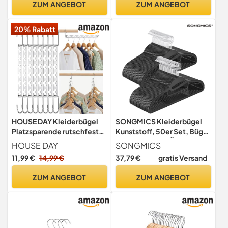
ZUM ANGEBOT
ZUM ANGEBOT
cm lang, für Mäntel, Hosen,
Silber-Schwarz CRF20B
20% Rabatt
HOUSE DAY Kleiderbügel
SONGMICS Kleiderbügel
Platzsparende rutschfeste
Kunststoff, 50er Set, Bügel
Schrank Organizer 8Stück
mit U-förmiger Öffnung,
HOUSE DAY
SONGMICS
aus Metall für Schwere
platzsparend, 0,5 cm dick,
11,99 €
14,99 €
37,79 €
gratis Versand
Kleider L26cm
41,5 cm breit, um 360°
drehbarer Haken, schwarz
ZUM ANGEBOT
ZUM ANGEBOT
CRP041B05