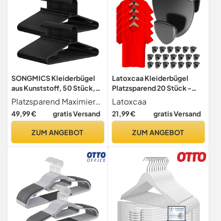
SONGMICS Kleiderbügel
Latoxcaa Kleiderbügel
aus Kunststoff, 50 Stück,
Platzsparend 20 Stück -
platzsparend, leicht,
Schwerlast Organizer bis
Platzsparend Maximieren Sie den Platz im Schrank mit diesen platzsparenden Kunststoff-Kleiderbügel! Mit einer Dicke von nur 0,6 cm können Sie mehr Kleidung wie T-Shirts, Hemden und Tanktops auf weniger Platz verstauen und Ihrem Schrank ein ordentlicheres Aussehen verleihen
Latoxcaa
Hosenbügel, Jackenbügel,
20KG | Stabile
49,99 €
gratis Versand
21,99 €
gratis Versand
Schwarz, CRP009B50
platzsparende
Kleiderbügel zur Kleider-
ZUM ANGEBOT
ZUM ANGEBOT
Aufbewahrung | Schwarz