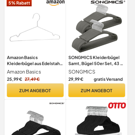
5% Rabatt
10,5 cm (H x B)
Amazon Basics
SONGMICS Kleiderbügel
Kleiderbügel aus Edelstahl,
Samt, Bügel 50er Set, 43 x
50-er Pack, Verchromt
21 cm, Samtbügel
Amazon Basics
SONGMICS
rutschfest, breite
25,99 €
27,49 €
29,99 €
gratis Versand
Schulterkerben, Stange für
Hosen, 360° drehbarer
ZUM ANGEBOT
ZUM ANGEBOT
Haken, platzsparend, für
Garderobe, grau
CRF039G02