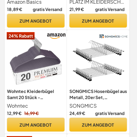
Amazon Basics
PLATZ IM KLEIDERSCHRANK OPTIMIEREN Mit nur 0,5 cm nehmen diese Kleiderbügel wenig Platz ein und ermöglichen es Ihnen, mehr Kleidung in Ihrem begrenzten Kleiderschrankraum aufzuhängen für eine gut sortierte Garderobe
rutschfest, 50er-Pack
Schulterkerben, Stange für
18,89 €
gratis Versand
21,99 €
gratis Versand
Hosen, um 360° drehbarer
Haken, platzsparend, 41,6 x
ZUM ANGEBOT
ZUM ANGEBOT
21,4 cm, für Garderobe,
grau CRP065G01
24% Rabatt
Wohntec Kleiderbügel
SONGMICS Hosenbügel aus
Samt 20 Stück -
Metall, 20er Set,
Kleiderbügel Platzsparend,
Rockbügel, 40 cm lang,
Wohntec
SONGMICS
Bügel rutschfest und
Kleiderbügel mit
12,99 €
16,99 €
24,49 €
gratis Versand
Belastbar, 360° Drehbar
verstellbaren Clips,
Hangers - für Hemden,
verchromter Haken um 360
ZUM ANGEBOT
ZUM ANGEBOT
Anzüge, Pullover, Hosen,
degree drehbar, schwarz-
Grau
silbern CRI006-20, 40 x