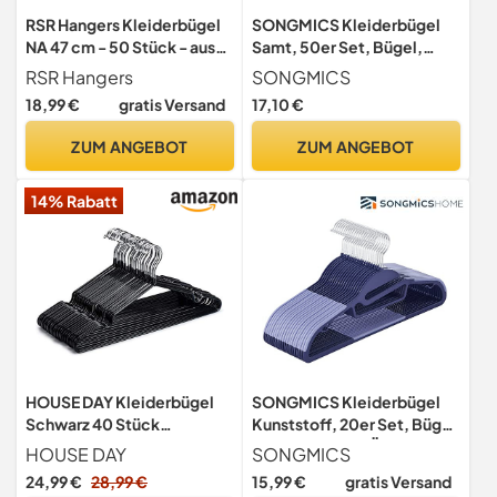
RSR Hangers Kleiderbügel
SONGMICS Kleiderbügel
NA 47 cm - 50 Stück - aus
Samt, 50er Set, Bügel,
Kunststoff- 360° drehbarer
rutschfest, kleine Stange
RSR Hangers
SONGMICS
Haken - platzsparend -
für Krawatten, 360°
18,99 €
gratis Versand
17,10 €
Hemdenbügel -
drehbarer Haken, 0,6 cm
Blusenbügel - Mäntel -
dick, platzsparend, 43,5
ZUM ANGEBOT
ZUM ANGEBOT
schneller Versand - Made in
cm lang, für Mäntel, Hosen,
Germany
Silber-Weiß CRF020W02
14% Rabatt
HOUSE DAY Kleiderbügel
SONGMICS Kleiderbügel
Schwarz 40 Stück
Kunststoff, 20er Set, Bügel
Gummibeschichtet Metall
mit U-förmiger Öffnung,
HOUSE DAY
SONGMICS
Kleiderbügel Drahtbügel
platzsparend, 0,5 cm dick,
24,99 €
28,99 €
15,99 €
gratis Versand
bügel rutschfest
41,5 cm breit, um 360°