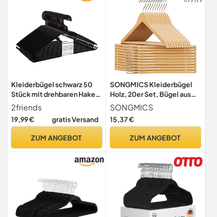
Kleiderbügel schwarz 50
SONGMICS Kleiderbügel
Stück mit drehbaren Haken,
Holz, 20er Set, Bügel aus
Bügel Kunststoff,
Massivholz, Einkerbungen
2friends
SONGMICS
Kleiderbügel Plastik
im Schulterbereich,
19,99 €
gratis Versand
15,37 €
schwarz, Made in EU,
rutschfester Hosensteg,
Kleiderbügel Haken
um 360° drehbarer Haken,
ZUM ANGEBOT
ZUM ANGEBOT
platzsparend, 100%
für Anzüge, Hemden,
Recyclingmaterial
naturfarben-silbern
CRW001-20