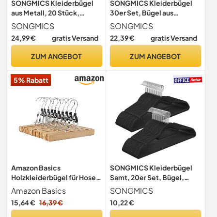
SONGMICS Kleiderbügel
SONGMICS Kleiderbügel
aus Metall, 20 Stück,
30er Set, Bügel aus
stilvoll verchromt,
Kunststoff, rutschfest,
SONGMICS
SONGMICS
rostbeständig,
platzsparend, Dicke 0,5
24,99 €
gratis Versand
22,39 €
gratis Versand
platzsparend, 42 cm lang,
cm, 42 cm lang, um 360°
Roségold CRI44R20
drehbarer Haken in
ZUM ANGEBOT
ZUM ANGEBOT
Roségold, hellgrau-
dunkelgrau CRP020G01
5% Rabatt
Amazon Basics
SONGMICS Kleiderbügel
Holzkleiderbügel für Hosen,
Samt, 20er Set, Bügel,
Natur, 10er-Pack, Natural,
rutschfest, kleine Stange
Amazon Basics
SONGMICS
25x16.5 cm
für Krawatten, 360°
15,64 €
16,39 €
10,22 €
drehbarer Haken, 0,6 cm
dick, platzsparend, 43,5