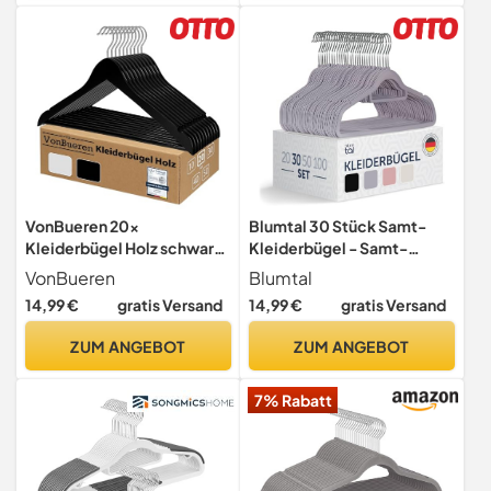
grau CRP44G
Rutsch-Schicht &
Einkerbungen - Hangers
VonBueren 20x
Blumtal 30 Stück Samt-
Kleiderbügel Holz schwarz,
Kleiderbügel - Samt-
Holzkleiderbügel,
Kleiderbügel, rutschfest,
VonBueren
Blumtal
Holzbügel, Bügel
um 360° drehbar,
14,99 €
gratis Versand
14,99 €
gratis Versand
platzsparend, hochwertig
mit Krawattenklammer -
ZUM ANGEBOT
ZUM ANGEBOT
Grau
7% Rabatt