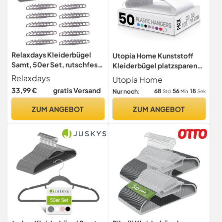
Relaxdays Kleiderbügel
Utopia Home Kunststoff
Samt, 50er Set, rutschfest,
Kleiderbügel platzsparend,
platzsparend, B: 42,5 cm,
Weiß, 50er-Pack
Relaxdays
Utopia Home
Hosensteg & Einkerbungen,
33,99 €
gratis Versand
68
56
17
Nur noch:
Std
Min
Sek
Samtbügel, grau
ZUM ANGEBOT
ZUM ANGEBOT