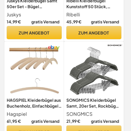
Juskys Kleiderbügel Samt
Ribelli Kleiderbügel
50er Set - Bügel
Kunststoff 50 Stück,
rutschfest, schmal,
Rutschfester
Juskys
Ribelli
platzsparend - Samtbügel
Kunststoffbügel, 0,5 cm
14,99 €
gratis Versand
45,99 €
gratis Versand
beflockt - Haken drehbar -
dick Bügel Platzsparend mit
50 Stück Aufhänger Grau
um 360° Drehbarem Haken,
ZUM ANGEBOT
ZUM ANGEBOT
Kleiderbügel mit
Krawattenhalter für Mäntel,
Hosen, Tanktops, 500799
HAGSPIEL Kleiderbügel aus
SONGMICS Kleiderbügel
Buchenholz, Einfachbügel
Samt, 20er Set, Rockbügel,
roh, Holz aus nachhaltiger
42,5 cm breit, mit
Hagspiel
SONGMICS
Forstwirtschaft mit EUDR,
verstellbaren Clips,
61,95 €
gratis Versand
21,99 €
gratis Versand
42 cm lang, sehr
rutschfest, platzsparend,
platzsparend, mit
für Hosen, Mäntel, Kleider,