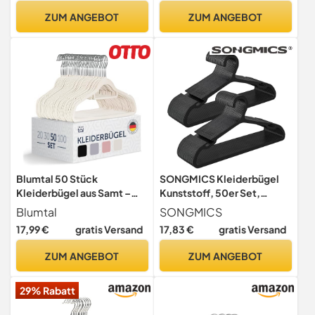
Platzsparend bügel Dünn
drehbarer Haken,
ZUM ANGEBOT
ZUM ANGEBOT
0,4cm Dick
dunkelblau-hellblau
CRP041C02
Blumtal 50 Stück
SONGMICS Kleiderbügel
Kleiderbügel aus Samt –
Kunststoff, 50er Set,
Samt-Kleiderbügel,
Bügel, mit Breiten
Blumtal
SONGMICS
rutschfest, um 360°
Schulterkerben,
17,99 €
gratis Versand
17,83 €
gratis Versand
drehbar, platzsparend,
platzsparend, 41,7 cm breit,
hochwertig mit
tintenschwarz CRP010B01
ZUM ANGEBOT
ZUM ANGEBOT
Krawattenklammer –
Elfenbein
29% Rabatt