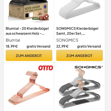
Blumtal - 20 Kleiderbügel
SONGMICS Kleiderbügel
aus schwarzem Holz –
Samt, 20er Set,
Kleiderbügel aus Holz
Jackenbügel, 41,5 cm breit,
Blumtal
SONGMICS
rutschfest – für Erwachsene
Anzugbügel, dünn, gut
18,99 €
gratis Versand
22,99 €
gratis Versand
mit 360 ° drehbarem Haken
belastbar, um 360°
aus Chrom – mit 2 Kerben –
drehbarer Haken, für
ZUM ANGEBOT
ZUM ANGEBOT
mit Rutschfester
Mäntel, Hemden und
Aufhängeleiste, Schwarz
Anzüge, Weiß-Roségold
CRF026W01