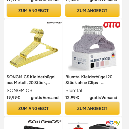
Premium Schwarzer
50er-Pack, Schwarz
Anzugbügel, 360°
ZUM ANGEBOT
ZUM ANGEBOT
Drehbarer Haken, Schwarz
SONGMICS Kleiderbügel
Blumtal Kleiderbügel 20
aus Metall, 20 Stück,
Stück ohne Clips -
stilvoll verchromt,
Kleiderbügel Samt 360°
SONGMICS
Blumtal
rostbeständig,
drehbar und belastbar -
19,99 €
gratis Versand
12,99 €
gratis Versand
platzsparend, 42 cm lang,
Ultra platzsparend und
Gold CRI044G01
rutschfest - Hangers -
ZUM ANGEBOT
ZUM ANGEBOT
Samtbügel Grau