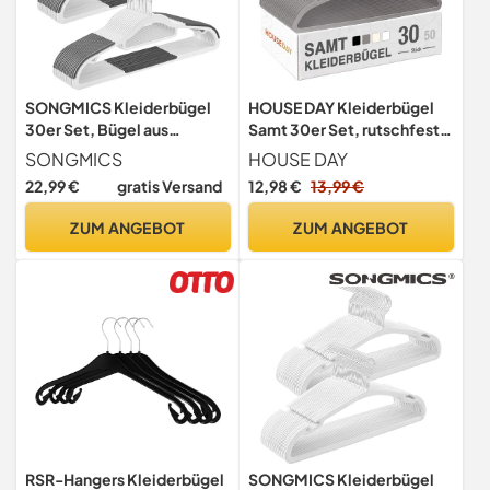
SONGMICS Kleiderbügel
HOUSE DAY Kleiderbügel
30er Set, Bügel aus
Samt 30er Set, rutschfeste
Kunststoff, rutschfest,
Bügel, Dunkles Grau
SONGMICS
HOUSE DAY
platzsparend, Dicke 0,5
22,99 €
gratis Versand
12,98 €
13,99 €
cm, 42 cm lang, um 360°
drehbarer Haken in Silber,
ZUM ANGEBOT
ZUM ANGEBOT
weiß-dunkelgrau
CRP20WG30
RSR-Hangers Kleiderbügel
SONGMICS Kleiderbügel