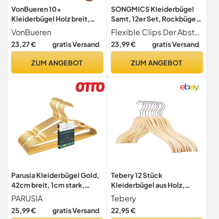
VonBueren 10x
SONGMICS Kleiderbügel
Kleiderbügel Holz breit,
Samt, 12er Set, Rockbügel,
Holzkleiderbügel Anzug,
42,5 cm breit, mit
VonBueren
Flexible Clips Der Abstand zwischen den 2 Klammern der Bügel ist verstellbar (maximaler Abstand 38 cm) für Hosen und Röcke verschiedener Größen gut geeignet. Die Clips sind mit Gummi-Pads ausgestattet, die rutschfest sind und Ihre Kleidung schützen
Holzbügel
verstellbaren Clips,
23,27 €
gratis Versand
23,99 €
gratis Versand
rutschfest, platzsparend,
für Hosen, Mäntel, Kleider,
ZUM ANGEBOT
ZUM ANGEBOT
grau CRF12V
Parusia Kleiderbügel Gold,
Tebery 12 Stück
42cm breit, 1cm stark,
Kleiderbügel aus Holz,
Kleiderbügel Metall
rutschfest, Platzsparende
PARUSIA
Tebery
rostfrei, formstabil, zur
Garderobenbügel für
25,99 €
gratis Versand
22,95 €
platzsparenden
Hosen, Rock, Hemd, Anzug,