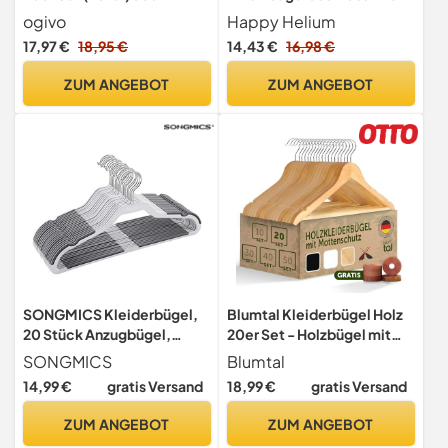
drehbarer Haken
mit Hosensteg, Kerben &
ogivo
Happy Helium
360° Haken für Anzüge,
17,97 €
18,95 €
14,43 €
16,98 €
Hemden & Jacken
ZUM ANGEBOT
ZUM ANGEBOT
SONGMICS Kleiderbügel,
Blumtal Kleiderbügel Holz
20 Stück Anzugbügel,
20er Set - Holzbügel mit
flache Bügel mit 360°
360° drehbarem
SONGMICS
Blumtal
Drehhaken, doppelter Anti-
Metallhaken - Bügel aus
14,99 €
gratis Versand
18,99 €
gratis Versand
Rutsch-Schutz,
robustem Holz mit
hochbelastbar, für Anzüge,
Zedernholz Mottenschutz -
ZUM ANGEBOT
ZUM ANGEBOT
Shirts, Mäntel, Kleidung,
Holzkleiderbügel mit Anti-