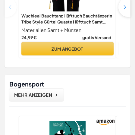
Wuchieal Bauchtanz Hüfttuch Bauchtänzerin
2 stück
Tribe Style Gürtel Quaste Hüfttuch Samt
Wickeln 
Taille Kostüm (Dunkelrot, One size)
Yoga kla
Materialien Samt + Münzen
STOB
24,99 €
gratis Versand
18,98 €
ZUM ANGEBOT
Bogensport
MEHR ANZEIGEN