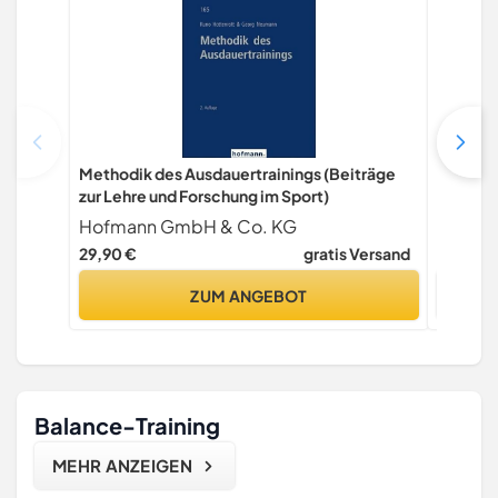
Methodik des Ausdauertrainings (Beiträge
Ausdauer
zur Lehre und Forschung im Sport)
leistung
kompak
Hofmann GmbH & Co. KG
J. Lind
29,90 €
gratis Versand
10,95 €
ZUM ANGEBOT
Balance-Training
MEHR ANZEIGEN