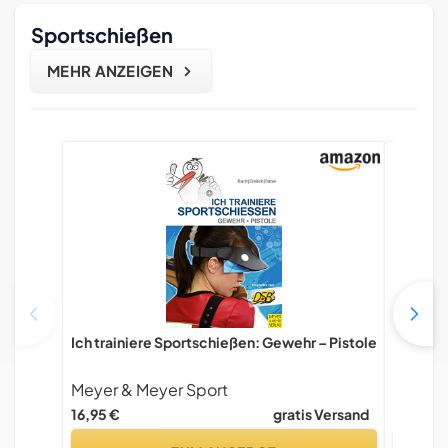
Sportschießen
MEHR ANZEIGEN
Ich trainiere Sportschießen: Gewehr – Pistole
Wie schi
und Pist
Meyer & Meyer Sport
STOCKE
16,95 €
gratis Versand
22,00 €