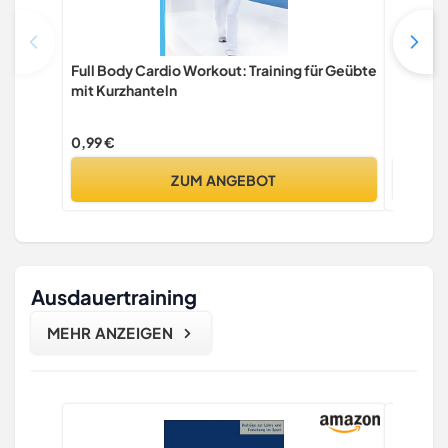
Full Body Cardio Workout: Training für Geübte
Step Ae
mit Kurzhanteln
[OV]
0,99 €
3,99 €
ZUM ANGEBOT
Ausdauertraining
MEHR ANZEIGEN