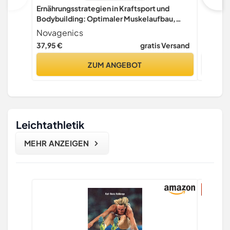
Ernährungsstrategien in Kraftsport und
Erfolgs
Bodybuilding: Optimaler Muskelaufbau,
mit Kom
beschleunigter Fettabbau, gesteigerte
und men
Novagenics
Novage
Kraftleistung
37,95 €
gratis Versand
24,95 €
ZUM ANGEBOT
Leichtathletik
MEHR ANZEIGEN
5% Rab