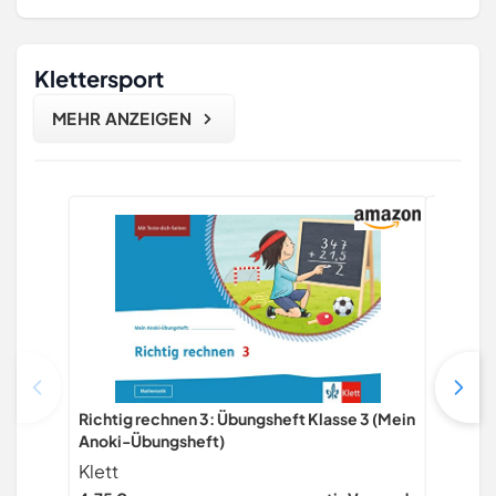
Klettersport
MEHR ANZEIGEN
Richtig rechnen 3: Übungsheft Klasse 3 (Mein
Die Ero
Anoki-Übungsheft)
Kletter
Klett