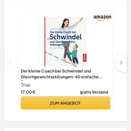
Der kleine Coach bei Schwindel und
Balance
Gleichgewichtsstörungen: 40 einfache
mehr Gl
Übungen
Koordin
Trias
RIVA
17,00 €
gratis Versand
19,99 €
ZUM ANGEBOT