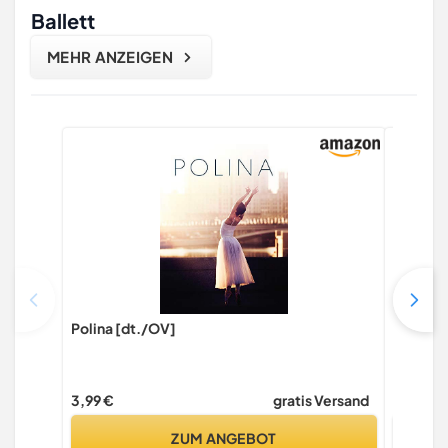
Ballett
MEHR ANZEIGEN
Polina [dt./OV]
Center 
3,99 €
gratis Versand
3,99 €
ZUM ANGEBOT