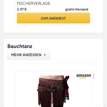
ich train
FISCHERVERLAGE
Meyer 
2,97 €
gratis Versand
10,87 €
ZUM ANGEBOT
Bauchtanz
MEHR ANZEIGEN
17% Ra