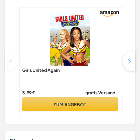
Girls United Again
Girls U
3,99 €
gratis Versand
3,99 €
ZUM ANGEBOT