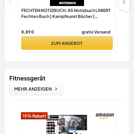
FECHTEN NOTIZBUCH: A5 Notizbuch LINIERT
Saufen,
Fechten Buch | Kampfkunst Bücher |
Schwertkampf | Selbstverteidigung |
Indepe
Fechtbuch | Geschenkidee für Kinder und
8,89 €
gratis Versand
18,15 €
Erwachsene | Fechter
ZUM ANGEBOT
Fitnessgerät
MEHR ANZEIGEN
15% Rabatt