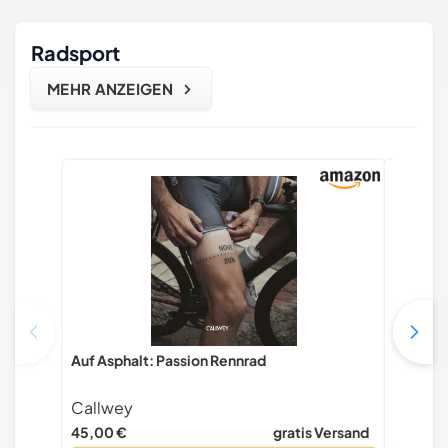
Radsport
MEHR ANZEIGEN
Auf Asphalt: Passion Rennrad
Back on
hinter 
Callwey
Motorb
45,00 €
gratis Versand
59,00 €