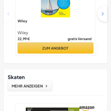
Wiley
Segeln l
Wiley
CREAT
22,99 €
gratis Versand
19,90 €
ZUM ANGEBOT
Skaten
MEHR ANZEIGEN