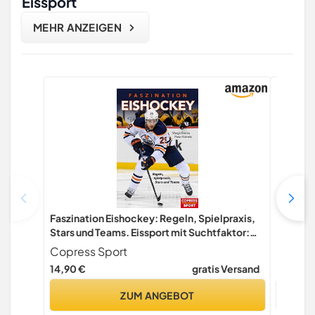
Eissport
MEHR ANZEIGEN
Faszination Eishockey: Regeln, Spielpraxis,
Tagespla
Stars und Teams. Eissport mit Suchtfaktor:
Curling 
Sport, Show und Entertainment - alles, was
tägliche
Copress Sport
zum Eishockey dazu gehört! Sportbuch für
privaten
14,90 €
gratis Versand
8,89 €
Eishockeyfans & Hobby-Spieler
Kalenda
ZUM ANGEBOT