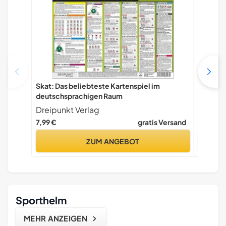
Skat: Das beliebteste Kartenspiel im
Born in 
deutschsprachigen Raum
alle ein
Raver, 
Dreipunkt Verlag
Indepe
7,99 €
gratis Versand
22,13 €
ZUM ANGEBOT
Sporthelm
MEHR ANZEIGEN