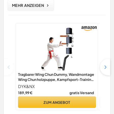
MEHR ANZEIGEN
Tragbarer Wing Chun Dummy, Wandmontage
MADGON 
Wing Chun holzpuppe, Kampfsport-Training
Reforza
Wooden Dummy, mit Federarmen für Baum
Suspend
DYK&NX
MADG
oder weiche Objekte
189,99 €
gratis Versand
Nur noch
ZUM ANGEBOT