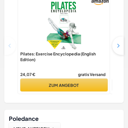
Pilates: Exercise Encyclopedia (English
Human K
Edition)
Human 
24,07 €
gratis Versand
59,43 €
ZUM ANGEBOT
Poledance