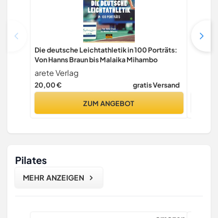
Die deutsche Leichtathletik in 100 Porträts:
Zielsich
Von Hanns Braun bis Malaika Mihambo
Spitze: 
Olympia
arete Verlag
Kiligry
Bestsell
20,00 €
gratis Versand
19,95 €
ZUM ANGEBOT
Pilates
MEHR ANZEIGEN