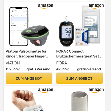
Viatom Pulsoximeter für
FORA 6 Connect
Kinder, Tragbarer Finger
Blutzuckermessgerät Set
Oximeter zur
(mg/dl) – inkl. 50 Stück
ViATOM
FORA
Kontinuierlichen Messung
Blutzucker-Teststreifen &
159,99 €
gratis Versand
49,99 €
gratis Versand
der Sauerstoffsättigung &
25 Stück 3-in-1
Pulsfrequenz, 3-10 Jahre,
Teststreifen (Glukose,
ZUM ANGEBOT
ZUM ANGEBOT
Bluetooth App & PC
Hämatokrit, Hämoglobin,
einzeln verpackt)