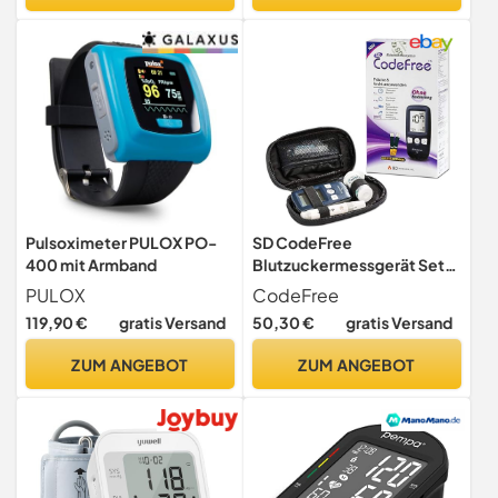
Pulsoximeter PULOX PO-
SD CodeFree
400 mit Armband
Blutzuckermessgerät Set
mg/dL – Diabetes
PULOX
CodeFree
Messgerät mit
119,90 €
gratis Versand
50,30 €
gratis Versand
Blutzuckerteststreifen &
Blutlanzetten –
ZUM ANGEBOT
ZUM ANGEBOT
Glukosemessgerät zur
Blutzuckerkontrolle,
Stechhilfe, Etui &
Diabetiker-Tagebuch