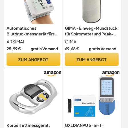
Automatisches
GIMA - Einweg-Mundstück
Blutdruckmessgerät fürs
für Spirometer und Peak-
Handgelenk:verstellbare
Flow-Messgeräte,
ARSIMAI
GIMA
Manschette+2 AAA-
2,0x2,2x6 cm, 250 Stück,
25,99 €
gratis Versand
69,68 €
gratis Versand
Batterien und
33411
Aufbewahrungstasche–
ZUM ANGEBOT
ZUM ANGEBOT
Unregelmäßiger
Herzschlag-Detektor&99
Mess-Memory-
Funktion&großer LCD-
Bildschirm,Weiß
Körperfettmessgerät,
GXLDIANPU 5-in-1-