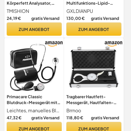
Körperfett Analysator,
Multifunktions-Lipid-
Tragbares Körperfett
Monitor-Messgerät, Test-
TMISHION
GXLDIANPU
Messgerät, Körperfett
HDL-Triglycerid-
24,19 €
gratis Versand
130,00 €
gratis Versand
Messgerät, Bmi Messgerät,
Cholesterin-
Fettanalysator, Monitor,
Testmessgerät, Mit 25
ZUM ANGEBOT
ZUM ANGEBOT
Messung Des
Teststreifen, 500 Gruppen
Körperfettanteils,
Datenspeicherung, 2
Körperfett Tester,
Minuten Schnelle
Analysator
Ergebnisse, Für Zu Hause
Primacare Classic
Tragbarer Hautfett-
Blutdruck-Messgerät mit
Messgerät, Hautfalten-
D-Ring, für Erwachsene
Körperfett-Messgerät,
Leichtes, manuelles Blutdruckmessgerät
Brrnoo
Körperfett-Messgerät Zur
47,32 €
gratis Versand
118,80 €
gratis Versand
Überwachung der BMI-
Fitness
ZUM ANGEBOT
ZUM ANGEBOT