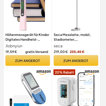
Höhenmessgerät für Kinder
Seca Messlatte, mobil,
Digitales Handheld-
Stadiometer,
Stadiometer
transportabel, 20 bis 205
Jlobnyiun
seca
cm
19,59 €
gratis Versand
219,00 €
235,45 €
ZUM ANGEBOT
ZUM ANGEBOT
20% Rabatt