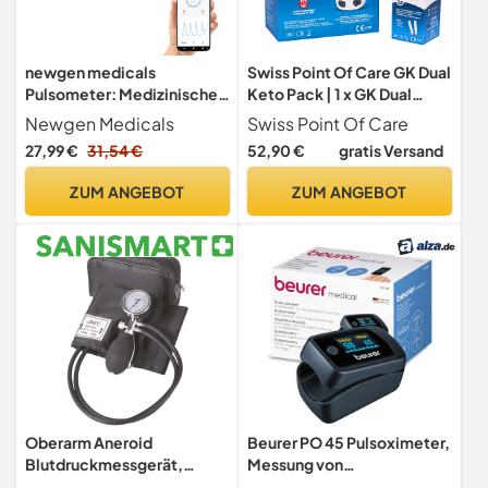
newgen medicals
Swiss Point Of Care GK Dual
Pulsometer: Medizinischer
Keto Pack | 1 x GK Dual
Finger-Pulsoximeter mit
Messgerät (mg/dl) und 1 x
Newgen Medicals
Swiss Point Of Care
OLED-Farbdisplay,
Ketone Streifen (25 Stück)
27,99 €
31,54 €
52,90 €
gratis Versand
Bluetooth, App (Oxymeter,
im praktischen Set |
Finger Pulsmesser, LED)
weiteres Zubehör separat
ZUM ANGEBOT
ZUM ANGEBOT
erhältlich
Oberarm Aneroid
Beurer PO 45 Pulsoximeter,
Blutdruckmessgerät,
Messung von
Manschette mit Bügelring,
Sauerstoffsättigung