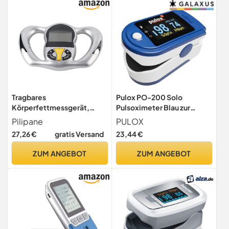
Tragbares
Pulox PO-200 Solo
Körperfettmessgerät,
Pulsoximeter Blau zur
BMI-Messgerät mit LCD-
Messung von SpO2, Puls
Pilipane
PULOX
Bildschirm, Handheld-
und PI
27,26 €
gratis Versand
23,44 €
Körperfett-Tester,
digitales Gesundheits-
ZUM ANGEBOT
ZUM ANGEBOT
Handgerät, Körperfett-
Messgerät, verfolgt die
Körpergesundheit, für
Frauen und Männer