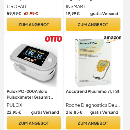
Wandmontage, Messlatte
mit Bluetooth
LIROPAU
INSMART
Höhenstange
Körperanalysewaage,
59,99 €
62,99 €
19,99 €
gratis Versand
Medizinisches
Körperfettwaage für BMI,
Höhenmessgerät,
Gewicht, Pulsschlag,
ZUM ANGEBOT
ZUM ANGEBOT
Messlatte Höhenstange
Wasser, Protein, Körperfett
Medizinisches
und Muskelmasse 180
Höhenmessgerät,
kg/400 lbs (white)
transportabel
Pulox PO-200A Solo
Accutrend Plus mmol/l, 1 St
Pulsoximeter Grau mit
Alarm für SpO2, Puls & PI
PULOX
Roche Diagnostics Deutschland GmbH
22,95 €
gratis Versand
216,85 €
gratis Versand
ZUM ANGEBOT
ZUM ANGEBOT