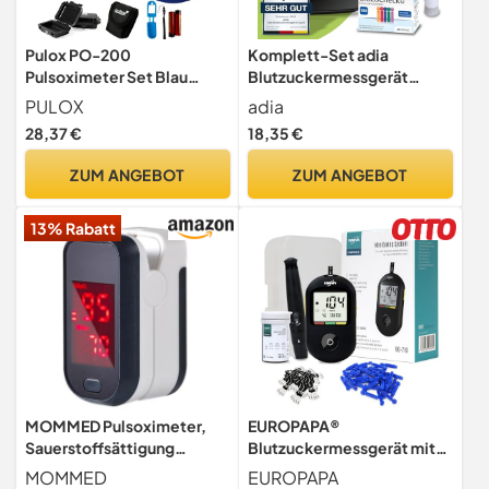
Pulox PO-200
Komplett-Set adia
Pulsoximeter Set Blau
Blutzuckermessgerät
Messung von SpO2, Puls &
(mmol/L) + 60
PULOX
adia
PI am Finger
Blutzuckerteststreifen +
28,37 €
18,35 €
110 Lanzetten, 1 Stechhilfe,
1 Etui, zur Blutzucker-
ZUM ANGEBOT
ZUM ANGEBOT
Selbstkontrolle für Zuhause
13% Rabatt
MOMMED Pulsoximeter,
EUROPAPA®
Sauerstoffsättigung
Blutzuckermessgerät mit
Messgerät Finger,
Blutzuckerteststreifen,
MOMMED
EUROPAPA