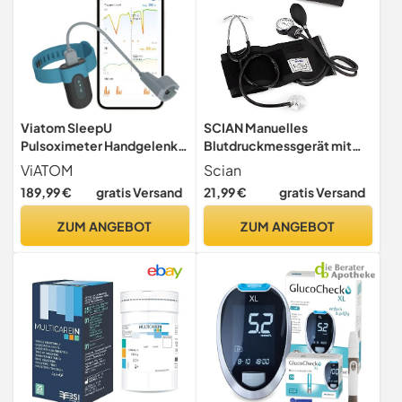
Viatom SleepU
SCIAN Manuelles
Pulsoximeter Handgelenk,
Blutdruckmessgerät mit
Bluetooth Puls Oximeter
Stethoskop - Aneroid
ViATOM
Scian
Sauerstoffsättigung
Sphygmomanometer zur
189,99 €
gratis Versand
21,99 €
gratis Versand
Messgerät Finger,
Messung am Oberarm,
Pulsoximeter
Medizinische Versorgung
ZUM ANGEBOT
ZUM ANGEBOT
Fingeroximeter,
mit Tragetasche für
Sauerstoffsättigung
Krankenschwester Doktor
Schlafmonitor, Vibrations
Senior Erwachsene
Erinnern, Kostenlose APP
(Schwarz)