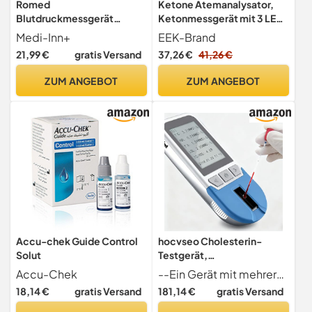
Romed
Ketone Atemanalysator,
Blutdruckmessgerät
Ketonmessgerät mit 3 LED-
Aneroid mit Doppelkopf-
Anzeigen für ketogene
Medi-Inn+
EEK-Brand
Stethoskop Schwarz
Diättests
21,99 €
gratis Versand
37,26 €
41,26 €
ZUM ANGEBOT
ZUM ANGEBOT
Accu-chek Guide Control
hocvseo Cholesterin-
Solut
Testgerät,
Multifunktionales Lipid-
Accu-Chek
--Ein Gerät mit mehreren Funktionen, misst schnell und genau mehrere Werte und 5 Indikatoren für Blutfette. (TG, CHDL, LDL, HDL, CHOL LDL).
Messgerät-Set Für TC, TG,
18,14 €
gratis Versand
181,14 €
gratis Versand
HDL, LDL, Blutfett-Tester
Mit 25 Teststreifen,