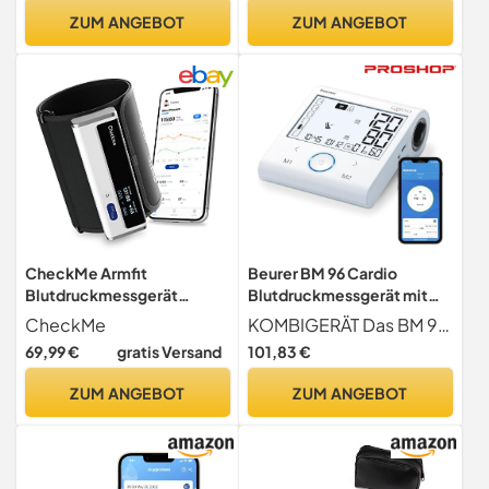
Gesamtcholesterins Sowie
Herzfrequenz und des
ZUM ANGEBOT
ZUM ANGEBOT
von LDL und HDL
Perfusionsindexes, 6
Anzeigemodi, Finger
Messgerät mit Pulsmesser
CheckMe Armfit
Beurer BM 96 Cardio
Blutdruckmessgerät
Blutdruckmessgerät mit
Oberarm Bluetooth mit
EKG-Funktion, Blutdruck-
CheckMe
KOMBIGERÄT Das BM 96 bietet Ihnen einen Komplett-Check Ihrer Herzgesundheit für zuhause und vereint die wichtigsten Parameter des Monitorings - Blutdruck und EKG
Kostenlose App,
und Pulsmessung am
69,99 €
gratis Versand
101,83 €
Blutdruckmessgeräte
Oberarm, zur Erkennung von
Große Manschette(22-
Vorhofflimmern (AFib) zur
ZUM ANGEBOT
ZUM ANGEBOT
42cm), Kabellos
Schlaganfallprävention, für
Automatisches Blutdruck
Umfänge von 22-42 cm
Messgerät, Unbegrenzter
Speicherplatz