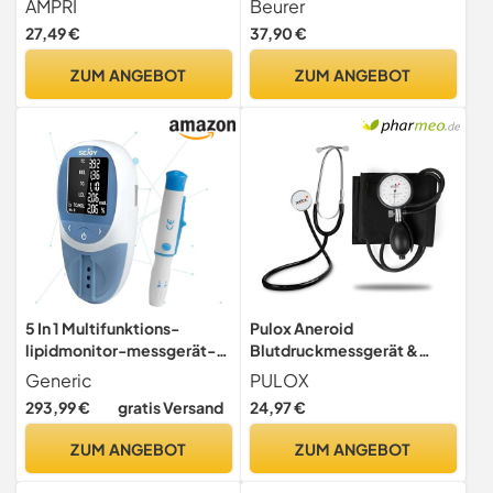
AMPRI
Beurer
Med-Comfort
(SpO2), Herzfrequenz (Puls)
27,49 €
37,90 €
& Perfusions Index (PI),
schmerzfreie Anwendung,
ZUM ANGEBOT
ZUM ANGEBOT
Farbdisplay, 1 Stück (1er
Pack)
5 In 1 Multifunktions-
Pulox Aneroid
lipidmonitor-messgerät-
Blutdruckmessgerät &
kit Test Hdl-Triglyceride
Flachkopf-Stethoskop -
Generic
PULOX
Cholesterin-
Set mit Tasche
293,99 €
gratis Versand
24,97 €
testmessgerät
ZUM ANGEBOT
ZUM ANGEBOT