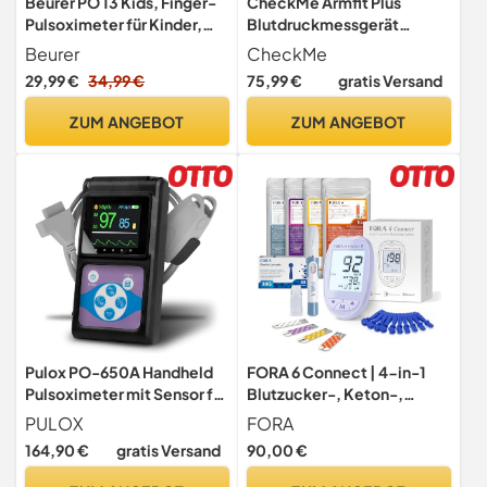
Beurer PO 13 Kids, Finger-
CheckMe Armfit Plus
Pulsoximeter für Kinder,
Blutdruckmessgerät
sekundenschnelle Messung
Oberarm Bluetooth mit
Beurer
CheckMe
des Pulses und der
EKG,Analyse des EKG-
29,99 €
34,99 €
75,99 €
gratis Versand
Sauerstoffsättigung,
Berichts,30S Messung von
kleines Format,
Blutdruck,EKG,Herzfreque
ZUM ANGEBOT
ZUM ANGEBOT
automatische Display-
nz,Multi User
Ausrichtung, mit
Management,Blutdruck
Gürteltasche
Messgerät mit App für
Android/iOS
Pulox PO-650A Handheld
FORA 6 Connect | 4-in-1
Pulsoximeter mit Sensor für
Blutzucker-, Keton-,
SpO2 & Puls
Cholesterin-, Harnsäure-
PULOX
FORA
Messgerät | Für die
164,90 €
gratis Versand
90,00 €
Selbstanwendung zu Hause
| Bluetooth & App | Inkl.