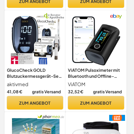
ZUM ANGEBOT
ZUM ANGEBOT
Teststreifen & Zubehör,
Lavendel Lila
GlucoCheck GOLD
ViATOM Pulsoximeter mit
Blutzuckermessgerät-Set
Bluetooth und Offline-
(mg/dL) + 110
Speicher,Sauerstoffsättigu
aktivmed
ViATOM
Blutzuckerteststreifen, 10
ng Messgerät
41,08 €
gratis Versand
32,52 €
gratis Versand
Lanzetten, 1 Stechhilfe, 1
Finger,Blutsauerstoffmess
Etui, Maxi-Sparset zur
gerät Finger für Sp-O2 und
ZUM ANGEBOT
ZUM ANGEBOT
Blutzucker-Selbstkontrolle
Herzfrequenzmesser,
inklusive Batterien und
Umhängeband