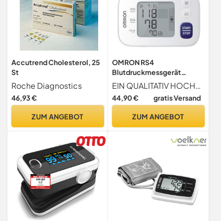
Accutrend Cholesterol, 25
OMRON RS4
St
Blutdruckmessgerät
Testsieger Stiftung
Roche Diagnostics
EIN QUALITATIV HOCHWERTIGES MEDIZINPRODUKT, AUF DAS SIE SICH VERLASSEN KÖNNEN; Klinisch validiert; Die Messgenauigkeit des OMRON RS4 wurde durch unabhängige Organisationen bestätigt; JETZT MIT ERWEITERTER GARANTIE VON 5 JAHREN
Warentest 11/2023
46,93 €
44,90 €
gratis Versand
ZUM ANGEBOT
ZUM ANGEBOT