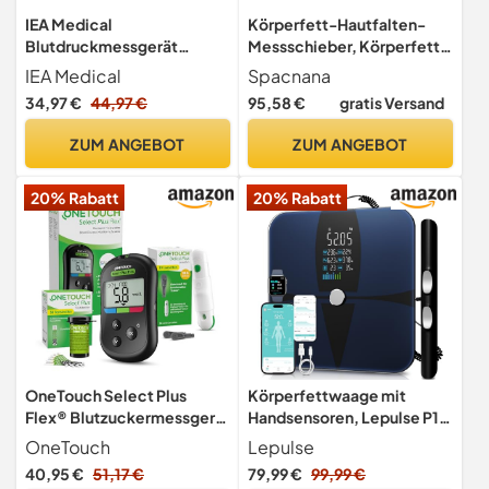
IEA Medical
Körperfett-Hautfalten-
Blutdruckmessgerät
Messschieber, Körperfett-
Oberarm & Pulsoximeter
Messschieber, Hautfalten-
IEA Medical
Spacnana
Set – SpO2 & Puls
Messschieber, Körperfett-
34,97 €
44,97 €
95,58 €
gratis Versand
Tester, Messgerät,
Edelstahl-Fettmess-
ZUM ANGEBOT
ZUM ANGEBOT
Clipper, Körperfett-
Monitore
20% Rabatt
20% Rabatt
OneTouch Select Plus
Körperfettwaage mit
Flex® Blutzuckermessgerät
Handsensoren, Lepulse P1
Starterset Diabetes mmo/L
Körperanalysewaage mit
OneTouch
Lepulse
| Set inkl. 40 Teststreifen &
App, Waage mit Körperfett
40,95 €
51,17 €
79,99 €
99,99 €
40 Lanzetten & 1 Etui –
und Muskelmasse,