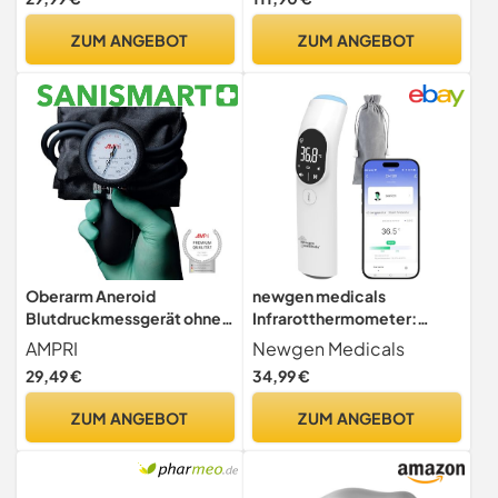
ZUM ANGEBOT
ZUM ANGEBOT
Oberarm Aneroid
newgen medicals
Blutdruckmessgerät ohne
Infrarotthermometer:
Bügelring, Med-Comfort,
Medizinisches 3in1-
AMPRI
Newgen Medicals
2-Schlauch-System,
Infrarot-Thermometer,
29,49 €
34,99 €
schwarz, 1 Stück, Arzt,
App, Oberflächen-
Praxis, Krankenhaus in
Messung
ZUM ANGEBOT
ZUM ANGEBOT
praktischer Tasche, [ISO
(Körperthermometer,
81060]
Infrarot-
Multifunktionsthermomete
r, Baby)