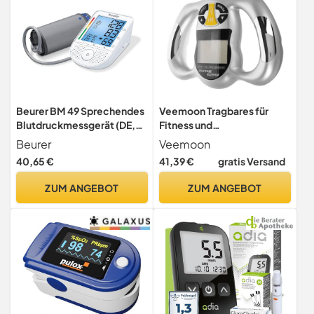
Beurer BM 49 Sprechendes
Veemoon Tragbares für
Blutdruckmessgerät (DE,
Fitness und
FR, IT, NL) mit Risiko-
Gesundheitsbewertung
Beurer
Veemoon
Indikator und Arrhythmie-
Digitales
40,65 €
41,39 €
gratis Versand
Erkennung, zwei
Körperfettmessgerät mit
Benutzerspeicher mit 60
Bmi Messinstrument und
ZUM ANGEBOT
ZUM ANGEBOT
Speicherplätzen, Meldung
Abs Material Genaue
bei Anwendungsfehlern
Messungen Jederzeit und
Überall