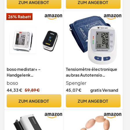
ZUM ANGEBOT
ZUM ANGEBOT
Datenspeicher Für 500
Gruppen, Für Zu Hause
26% Rabatt
boso medistar+ –
Tensiomètre électronique
Handgelenk
au bras Autotensio
Blutdruckmessgerät mit
Spengler SPG 440
boso
Spengler
Speicher für 90 Messungen
44,33 €
59,89 €
45,07 €
gratis Versand
(13,5-21,5 cm) & Braun
Healthcare Pulsoximeter 1
ZUM ANGEBOT
ZUM ANGEBOT
(Sauerstoffsättigung,
Blutsauerstoffgehalt,
klinisch genaues) YK-
81CEU