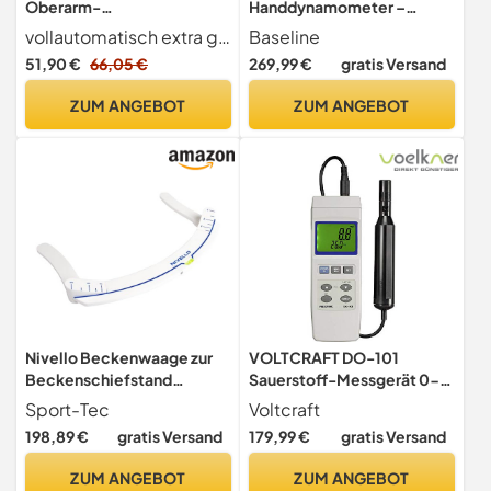
Oberarm-
Handdynamometer –
Blutdruckmessgerät,
Griffkraftmessgerät mit
vollautomatisch extra großen Display
Baseline
Qualitätssiegel ESH,
90,7 kg Kapazität und 5-
51,90 €
66,05 €
269,99 €
gratis Versand
Manschette, USB-Kabel
Positionen-Griff
ZUM ANGEBOT
ZUM ANGEBOT
Nivello Beckenwaage zur
VOLTCRAFT DO-101
Beckenschiefstand
Sauerstoff-Messgerät 0-
Diagnose, Medizinisches
20 mg/l Wechselbare
Sport-Tec
Voltcraft
Messgerät
Elektrode, mit
198,89 €
gratis Versand
179,99 €
gratis Versand
Temperaturmessfunktion
ZUM ANGEBOT
ZUM ANGEBOT