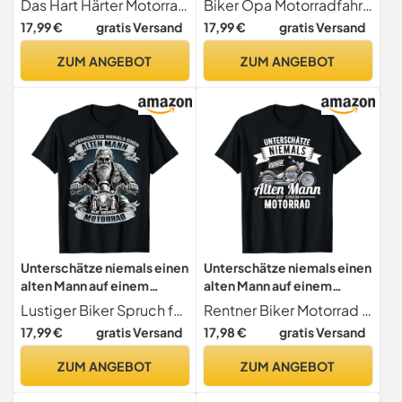
Das Hart Härter Motorrad fährt er Design ist das perfekte Geschenk für einen Motorradfahrer zum Geburtstag. Dieses lustige Motorrad Design ist für einen Motorradfan in einen Motorradverein
Biker Opa Motorradfahrer Skull Vintage Motiv
17,99 €
gratis Versand
17,99 €
gratis Versand
ZUM ANGEBOT
ZUM ANGEBOT
Unterschätze niemals einen
Unterschätze niemals einen
alten Mann auf einem
alten Mann auf einem
Motorrad T-Shirt
Motorrad T-Shirt
Lustiger Biker Spruch für den alten Mann
Rentner Biker Motorrad Sprüche
17,99 €
gratis Versand
17,98 €
gratis Versand
ZUM ANGEBOT
ZUM ANGEBOT