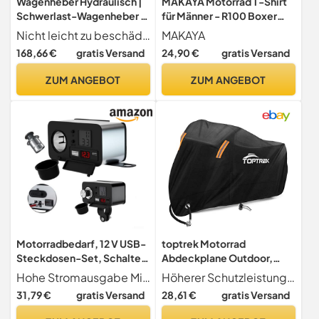
Wagenheber Hydraulisch |
MAKAYA Motorrad T-Shirt
Schwerlast-Wagenheber 3
für Männer - R100 Boxer
Tonnen | Auto- &
Motor - Geschenke für
Nicht leicht zu beschädigen ein zuverlässiges Fahrzeugwartungswerkzeug, dieser Wagenheber kombiniert getestete Haltbarkeit, eine robuste Kapazität von 3 Tonnen und eine verstärkte Struktur, bietet sicheres und effektives Heben für Auto und Anhänger in jeder Situation
MAKAYA
Motorradbedarf für
Motorradfahrer Biker
168,66 €
gratis Versand
24,90 €
gratis Versand
Reiseschäft Garage
Schwarz XL
Zuhause Bauernhof Straße
ZUM ANGEBOT
ZUM ANGEBOT
Motorrad BAU
Nivelliermontage
Motorradbedarf, 12 V USB-
toptrek Motorrad
Steckdosen-Set, Schalter
Abdeckplane Outdoor,
und Mehrfachschutz
Motorradabdeckung
Hohe Stromausgabe Mit einem leistungsstarken 3A-Ausgang kann diese Motorrad-USB-Buchse Mobiltelefone, Tablets, GPS-Geräte und mehr effizient aufladen.
Höherer Schutzleistung Toptrek abdeckplane motorrad ist aus 210T Oxford Stoff und die Rückseite ist mit hoher Dichte Silber beschichtet, die effektive Isolierung, UV-Schutz und wasserdicht ist. Diese Motorradabdeckung besteht aus Doppelnadel und Doppeldraht. Damit bietet diese Motorradabdeckung hervorragender Qualität, Reißfestigkeit. Sie kann vor widrigen Witterungsbedingungen wie Regen, Schnee, Eis, Wind, Staub oder Sonne schützen.
Wasserdicht aus 210D,
31,79 €
gratis Versand
28,61 €
gratis Versand
Reflektierende
Motorradgarage