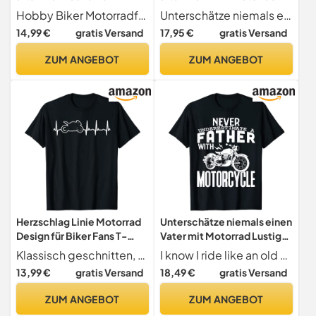
Motorrad T-Shirt
Shirt
Hobby Biker Motorradfahren Geschenk
Unterschätze niemals einen alten Mann mit Motorrad tolles Biker Outfit für junggebliebene Biker.
14,99 €
gratis Versand
17,95 €
gratis Versand
ZUM ANGEBOT
ZUM ANGEBOT
Herzschlag Linie Motorrad
Unterschätze niemals einen
Design für Biker Fans T-
Vater mit Motorrad Lustiges
Shirt
Hemd T-Shirt
Klassisch geschnitten, doppelt genähter Saum.
I know I ride like an old man try to keep up shirt. Das T-Shirt zum Vatertag mit Einteiler, Outfits, Socken, Uniformen, Handschuhe, Leggings. motocr
13,99 €
gratis Versand
18,49 €
gratis Versand
ZUM ANGEBOT
ZUM ANGEBOT