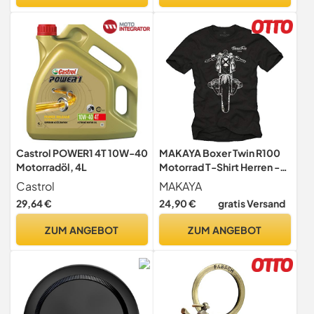
Motorradhebebühne
Montagebock Klapp
Hebebühne Plattform
Castrol POWER1 4T 10W-40
MAKAYA Boxer Twin R100
Motorradöl, 4L
Motorrad T-Shirt Herren -
Cafe Racer - Geschenke für
Castrol
MAKAYA
Motorradfahrer Schwarz L
29,64 €
24,90 €
gratis Versand
ZUM ANGEBOT
ZUM ANGEBOT