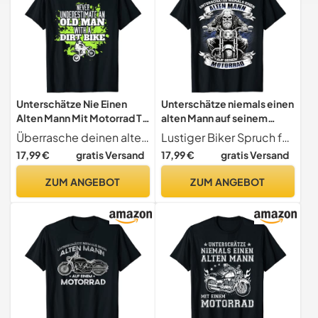
Unterschätze Nie Einen
Unterschätze niemals einen
Alten Mann Mit Motorrad T-
alten Mann auf seinem
Shirt
Motorrad T-Shirt
Überrasche deinen alten Herrn, der ein Motorradfahrer ist, mit dieser lustigen Motorrad Kleidung. Toll zum Tragen für alle Papas, Väter oder Väter, die zertifizierte Biker und Motocrosser sind.
Lustiger Biker Spruch für den alten Mann
17,99 €
gratis Versand
17,99 €
gratis Versand
ZUM ANGEBOT
ZUM ANGEBOT