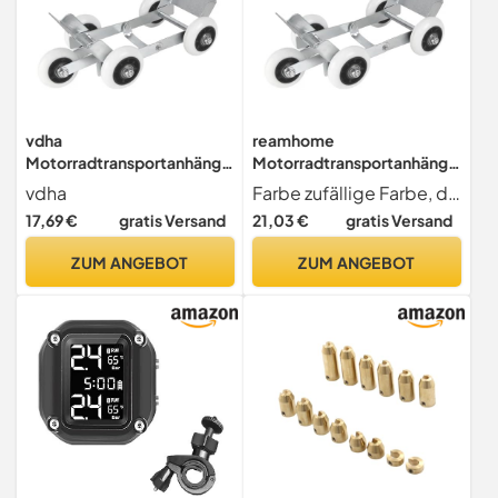
vdha
reamhome
Motorradtransportanhänge
Motorradtransportanhänge
r, Motorradbedarf,
r, Motorradbedarf,
vdha
Farbe zufällige Farbe, die angegebene Farbe wird nicht akzeptiert
Umzugsgerät,
Umzugsgerät,
17,69 €
gratis Versand
21,03 €
gratis Versand
Professionelle Notfall-
Professionelle Notfall-
Pannenhilfe für Autos
Pannenhilfe für Autos
ZUM ANGEBOT
ZUM ANGEBOT