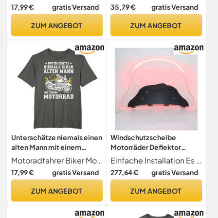
Quad ATV Go Kart Buggy
17,99 €
gratis Versand
35,79 €
gratis Versand
Motorradbedarf Autolüfter
und Kit
ZUM ANGEBOT
ZUM ANGEBOT
Unterschätze niemals einen
Windschutzscheibe
alten Mann mit einem
Motorräder Deflektor
Motorrad T-Shirt
Motorrad Windschutz
Motoradfahrer Biker Motorrad Opa lustiger Spruch
Einfache Installation Es ist einfach zu installieren und zu demontieren, und kommt mit Installationszubehör. Alte Geräte können direkt ersetzt werden, bequem und zuverlässig zu bedienen, einfach zu montieren und zu demontieren.
Windschutzscheibe Spoiler
17,99 €
gratis Versand
277,64 €
gratis Versand
Langlebige
Motorradbedarf Vintage
ZUM ANGEBOT
ZUM ANGEBOT
Motorrad
Windschutzscheibe
Luftabweiser