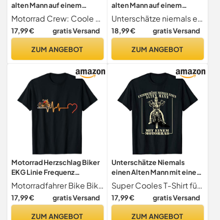
alten Mann auf einem
alten Mann auf einem
Motorrad! T-Shirt
Motorrad T-Shirt
Motorrad Crew: Coole Designs für Motorrad Fans
Unterschätze niemals einen alten Mann auf einem Motorrad.
17,99 €
gratis Versand
18,99 €
gratis Versand
ZUM ANGEBOT
ZUM ANGEBOT
Motorrad Herzschlag Biker
Unterschätze Niemals
EKG Linie Frequenz
einen Alten Mann mit einem
Motorradfahrer T-Shirt
Motorrad T-Shirt
Motorradfahrer Bike Bikerin Motorrad Geschenk Gift
Super Cooles T-Shirt für alle Männer die einfach gerne Motorrad fahren und es den Jungen zeigen möchten. Der Lustige Spruch, Unterschätze niemals einen alten Mann mit einem Motorrad. Schönes Geschenk als T-Shirt für alle Biker.
17,99 €
gratis Versand
17,99 €
gratis Versand
ZUM ANGEBOT
ZUM ANGEBOT