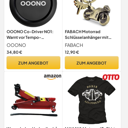
OOONO Co-Driver NO1:
FABACH Motorrad
Warnt vor Tempo-
Schlüsselanhänger mit
Kontrollen und Gefahren im
Schutzengel - Geschenk
OOONO
FABACH
Straßenverkehr in Echtzeit
Engel Schlüsselanhänger
34,80 €
12,90 €
- Automatisch aktiv nach
für Motorradfahrer -
Verbindung zum
Geschenke Motorrad
ZUM ANGEBOT
ZUM ANGEBOT
Smartphone über Bluetooth
Glücksbringer Fahr
vorsichtig