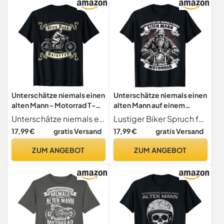
Unterschätze niemals einen
Unterschätze niemals einen
alten Mann - Motorrad T-
alten Mann auf einem
Shirt
Motorrad T-Shirt
Unterschätze niemals einen alten Mann auf seinem Motorrad. Lustiges Motorrad Design für alle Biker und Motorrad Fans. Tolle Geschenkidee für die nächste Motorrad Tour.
Lustiger Biker Spruch für den alten Mann
17,99 €
gratis Versand
17,99 €
gratis Versand
ZUM ANGEBOT
ZUM ANGEBOT