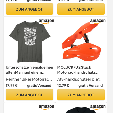
Abfalllager-
Ölablassbehälter,
ZUM ANGEBOT
ZUM ANGEBOT
rechteckige
Ölauffangwanne für
Motorradbedarf, Weiße
Unterschätze niemals einen
MOLUCKFU 2 Stück
alten Mann auf einem
Motorrad-handschutz
Motorrad T-Shirt
Windschutz Handschutz Für
Rentner Biker Motorradfahrer Biker Opa
Atv-handschützer bieten eine zusätzliche schutzschicht für ihre hände, sorgen für deren und minimieren verletzungen.
Lenker Motorradzubehör
17,99 €
gratis Versand
12,79 €
gratis Versand
ATV-handschützer
Motorradbedarf
ZUM ANGEBOT
ZUM ANGEBOT