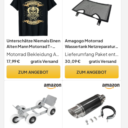
Unterschätze Niemals Einen
Amagogo Motorrad
Alten Mann Motorrad T-
Wassertank Netzreparatur
Shirt
für 801 2024 für
Motorrad Bekleidung Accessoires
Lieferumfang Paket enthält eine Motorrad-Kühlerabdeckung und Schrauben und bietet alles, was Sie für einen unkomplizierten Installationsprozess benötigen
Motorradbedarf
17,99 €
gratis Versand
30,09 €
gratis Versand
ZUM ANGEBOT
ZUM ANGEBOT