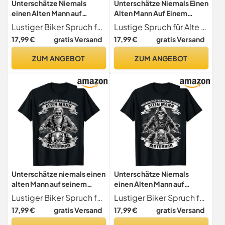
Unterschätze Niemals
Unterschätze Niemals Einen
einen Alten Mann auf
Alten Mann Auf Einem
seinem Motorrad T-Shirt
Motorrad T-Shirt
Lustiger Biker Spruch für den alten Mann
Lustige Spruch für Alte Männer und Opas "Unterschätze Niemals Einen Alten Mann Auf Einem Motorrad" Geschenkidee für Motorradfahrer und Alte Biker
17,99 €
gratis Versand
17,99 €
gratis Versand
ZUM ANGEBOT
ZUM ANGEBOT
Unterschätze niemals einen
Unterschätze Niemals
alten Mann auf seinem
einen Alten Mann auf
Motorrad T-Shirt
seinem Motorrad T-Shirt
Lustiger Biker Spruch für den alten Mann
Lustiger Biker Spruch für den alten Mann
17,99 €
gratis Versand
17,99 €
gratis Versand