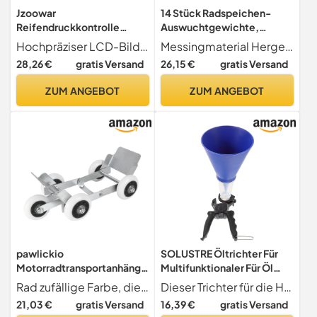
Jzoowar
14 Stück Radspeichen-
Reifendruckkontrolle
Auswuchtgewichte,
Kunststoff
Nachfüll-Kits,
Hochpräziser LCD-Bildschirm mit Zeitanzeige, gut sichtbar bei Tag und
Messingmaterial Hergestellt aus robustem Messing, sind diese Radspeichen-Auswuchtgewichte für die Ewigkeit gebaut und gewährleisten eine zuverlässige Leistung für Ihr Motorrad.
Reifendruckkontrolle
wiederverwendbar,
28,26 €
gratis Versand
26,15 €
gratis Versand
Reifendruckerkennung
tragbar, einfache
Reifendrucksensor M5
Installation für
ZUM ANGEBOT
ZUM ANGEBOT
Motorradbedarf
Motorradbedarf
pawlickio
SOLUSTRE Öltrichter Für
Motorradtransportanhänge
Multifunktionaler Für Öl
r, Motorradbedarf,
Benzin Und Konstruktion
Rad zufällige Farbe, die angegebene Farbe wird nicht akzeptiert
Dieser Trichter für die Handhabung von Öl, Benzin und Kraftstoff konzipiert und somit ein vielseitiges Werkzeug, das Ihren Anforderungen gerecht wird.
Umzugsgerät,
Leicht Und Tragbar Für Auto
21,03 €
gratis Versand
16,39 €
gratis Versand
Professionelle Notfall-
Und Motorradbedarf