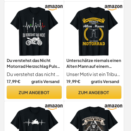
Du verstehst das Nicht
Unterschätze niemals einen
Motorrad Herzschlag Puls
Alten Mann auf einem
Supersport T-Shirt
Motorrad T-Shirt
Du verstehst das nicht Motorrad Herzschlag Puls
Unser Motiv ist ein Tribut an die grenzenlose Freiheit und die zeitlose Abenteuerlust, die das Motorradfahren verkörpert. Dieses einzigartige Design zeigt ein imposantes Motorrad, begleitet von der kraftvollen Botschaft, die unter die Haut geht.
17,99 €
gratis Versand
19,99 €
gratis Versand
ZUM ANGEBOT
ZUM ANGEBOT