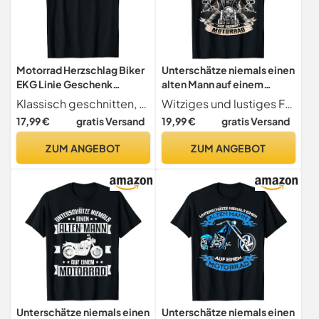
Motorrad Herzschlag Biker
Unterschätze niemals einen
EKG Linie Geschenk
alten Mann auf einem
Motorradfahrer T-Shirt
Motorrad T-Shirt
Klassisch geschnitten, doppelt genähter Saum.
Witziges und lustiges Fun Motiv für den Vater, Großvater, Opa, Onkel, Ehemann oder Sohn der gerne Motorrad fährt und auf Bikes steht. Sarkastisches Statement für den coolen alten Mann der in einem Motorradclub ist..
17,99 €
gratis Versand
19,99 €
gratis Versand
ZUM ANGEBOT
ZUM ANGEBOT
Unterschätze niemals einen
Unterschätze niemals einen