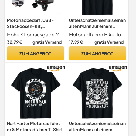
Motorradbedarf, USB-
Unterschätze niemals einen
Steckdosen-Kit,
alten Mann auf einem
Hochstromausgang,
Motorrad T-Shirt
Hohe Stromausgabe Mit einem leistungsstarken 3A-Ausgang kann diese Motorrad-USB-Buchse eine Vielzahl von Geräten einschließlich Mobiltelefonen, Tablets, Navigationsgeräten und GPS effektiv aufladen. Bleiben Sie während Ihrer Fahrten verbunden und mit Strom versorgt.
Motorradfahrer Biker lustiger Spruch
wasserdichter Ladeadapter
32,79 €
gratis Versand
17,99 €
gratis Versand
ZUM ANGEBOT
ZUM ANGEBOT
Hart Härter Motorrad fährt
Unterschätze niemals einen
er & Motorradfahrer T-Shirt
alten Mann auf einem
Motorrad T-Shirt