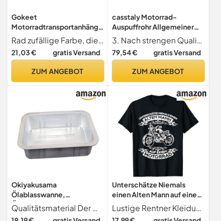
Gokeet
casstaly Motorrad-
Motorradtransportanhänge
Auspuffrohr Allgemeiner
r, Motorradbedarf,
Motorradbedarf
Rad zufällige Farbe, die angegebene Farbe wird nicht akzeptiert
3. Nach strengen Qualitätskontrollstandards gebaut. Nicht leicht zu beschädigen, lange Lebensdauer
Umzugsgerät,
21,03 €
gratis Versand
79,54 €
gratis Versand
Professionelle Notfall-
Pannenhilfe für Autos
ZUM ANGEBOT
ZUM ANGEBOT
Okiyakusama
Unterschätze Niemals
Ölablasswanne,
einen Alten Mann auf einem
Ölwechselwanne,
Motorrad T-Shirt
Qualitätsmaterial Der Ölwannenablauf besteht aus hochwertigem PP. Diese Ölwanne ist so konzipiert, dass sie starker Beanspruchung und Abnutzung standhält und eine langfristige Nutzung gewährleistet.
Lustige Rentner Kleidung
auslaufsicherer
19,19 €
gratis Versand
17,99 €
gratis Versand