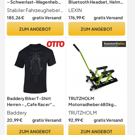
– Schwerlast-Wagenheber
Bluetooth Headset, Helm
3 Tonnen | Auto- &
Intercom,
Stabiler Fahrzeugheber Entwickelt für Vielseitigkeit, unterstützt dieser Wagenheber die Fahrzeugwartung mit getesteter Langzeithaltbarkeit, einer starken Kapazität von 3 Tonnen und einer verstärkten Struktur, bietet zuverlässige Leistung für Auto und Anhänger gleichermaßen
LEXIN
Motorradbedarf für
Kommunikationssystem für
185,26 €
gratis Versand
176,99 €
gratis Versand
Nivellierung Straße Shop
bis zu 10 Motorräder mit
Garage Keller Anhänger
2000m Reichweite,
ZUM ANGEBOT
ZUM ANGEBOT
Montage Bauernhof
Motorradhelm
Gegensprechanlage mit
Musikteilen Funktion,
Doppelpack
Baddery Biker T-Shirt
TRUTZHOLM
Herren - „Cafe Racer“
Motorradheber 680kg
(Schwarz L)
Motorradhebebühne
Baddery
TRUTZHOLM
Motorradheber hydraulisch
20,99 €
gratis Versand
92,99 €
gratis Versand
Montagebock Motorrad
Hebebühne ATV Quad
ZUM ANGEBOT
ZUM ANGEBOT
hydraulische