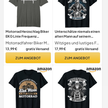
Motorrad Herzschlag Biker
Unterschätze niemals einen
EKG Linie Frequenz
alten Mann auf seinem
Motorradfahrer T-Shirt
Motorrad T-Shirt
Motorradfahrer Biker Motorrad Spruch Moped Outfits
Witziges und lustiges Fun Motiv für den Vater, Großvater, Opa, Onkel, Ehemann oder Sohn der gerne Motorrad fährt und auf Bikes steht. Sarkastisches Statement für den coolen alten Mann der in einem Motorradclub ist..
13,99 €
gratis Versand
17,99 €
gratis Versand
ZUM ANGEBOT
ZUM ANGEBOT