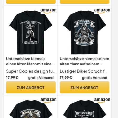
Unterschätze Niemals
Unterschätze niemals einen
einen Alten Mann mit einem
alten Mann auf seinem
Motorrad T-Shirt
Motorrad T-Shirt
Super Cooles design für alle Männer die einfach gerne Motorrad fahren und es den Jungen zeigen möchten. Der Lustige Spruch, Unterschätze niemals einen alten Mann mit einem Motorrad. Schönes Geschenk als T-Shirt für alle Biker die das Motorrad lieben.
Lustiger Biker Spruch für den alten Mann
17,99 €
gratis Versand
17,99 €
gratis Versand
ZUM ANGEBOT
ZUM ANGEBOT