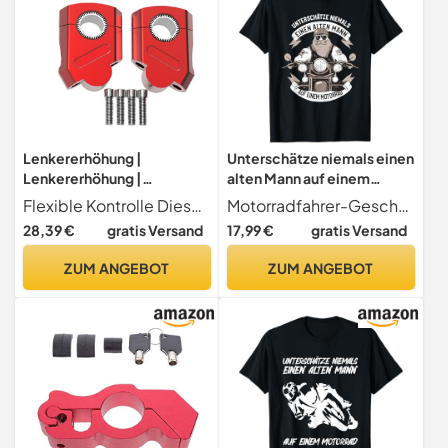
Lenkererhöhung |
Unterschätze niemals einen
Lenkererhöhung |
alten Mann auf einem
Sportzubehör für Damen
Motorrad T-Shirt
Flexible Kontrolle Diese innovative Erhöhung minimiert Ermüdung, indem sie eine ergonomische Haltung fördert, die Steuerungsflexibilität verbessert und die Lenkerwinkel für optimale Fahrleistung verfeinert
Motorradfahrer-Geschenk für einen Biker-Opa
Herren Sportler
28,39 €
gratis Versand
17,99 €
gratis Versand
Jugendliche Familie
Freunde Motocross
ZUM ANGEBOT
ZUM ANGEBOT
Motorradbedarf