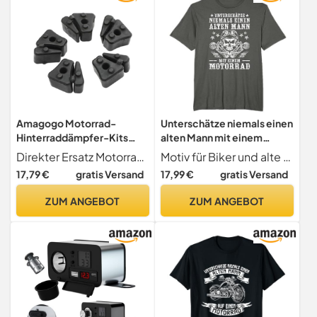
Windschutzscheibe
Motorrad(Transparent li
Amagogo Motorrad-
Unterschätze niemals einen
Hinterraddämpfer-Kits
alten Mann mit einem
Radzubehör Mehrzweck
Motorrad T-Shirt
Direkter Ersatz Motorrad-Hinterraddämpfer-Set sind zu installieren, müssen nicht geändert werden, können direkt ersetzt werden
Motiv für Biker und alte Motorradfahrer. Unterschätze niemals einen alten Mann mit einem Motorrad.
06410-mba-000
17,79 €
gratis Versand
17,99 €
gratis Versand
Gummikomponente für
Motorradbedarf
ZUM ANGEBOT
ZUM ANGEBOT