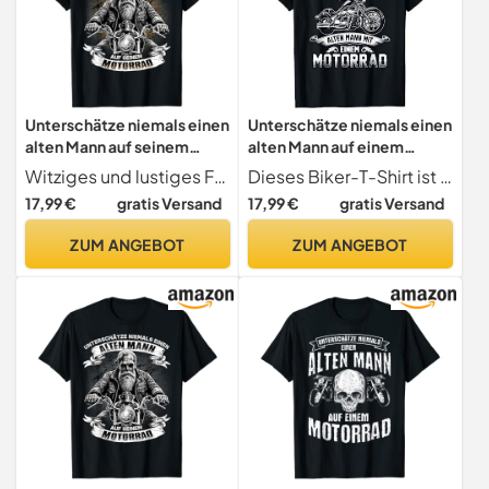
Unterschätze niemals einen
Unterschätze niemals einen
alten Mann auf seinem
alten Mann auf einem
Motorrad T-Shirt
Motorrad T-Shirt
Witziges und lustiges Fun Motiv für den Vater, Großvater, Opa, Onkel, Ehemann oder Sohn der gerne Motorrad fährt und auf Bikes steht. Sarkastisches Statement für den coolen alten Mann der in einem Motorradclub ist..
Dieses Biker-T-Shirt ist ein tolles Geschenk zum Geburtstag oder zu Weihnachten für einen Motorradfahrer, der gerne mit seinem Motorrad fährt. Dieses Motorrad T-Shirt ist ein exklusives Design.
17,99 €
gratis Versand
17,99 €
gratis Versand
ZUM ANGEBOT
ZUM ANGEBOT