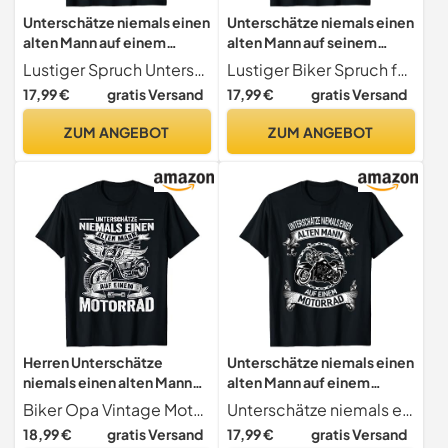
Unterschätze niemals einen
Unterschätze niemals einen
alten Mann auf einem
alten Mann auf seinem
Motorrad T-Shirt
Motorrad T-Shirt
Lustiger Spruch Unterschätze niemals einen alten Mann auf einem Motorrad. Witziges Motorrad Motiv für Motorradfahrer die schon etwas älter sind und ein gehobenes Alter haben. Ideal für alte Männer und Rentner die sich gerne auf ihren Feuerstuhl schwingen.
Lustiger Biker Spruch für den alten Mann
17,99 €
gratis Versand
17,99 €
gratis Versand
ZUM ANGEBOT
ZUM ANGEBOT
Herren Unterschätze
Unterschätze niemals einen
niemals einen alten Mann
alten Mann auf einem
auf einem Motorrad T-Shirt
Motorrad T-Shirt
Biker Opa Vintage Motorradfahrer Motiv
Unterschätze niemals einen alten Mann. Lustiger Spruch mit Motorrad Design ideal für Motorradfahrer und Biker. Männer, Väter, Opa, Rentner die leidenschaftlich mit Ihrer Maschine über die Landstraßen und Kurven touren an der west coast oder der Route 66.
18,99 €
gratis Versand
17,99 €
gratis Versand