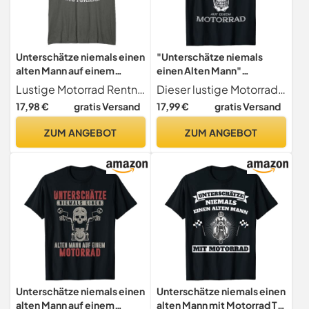
Unterschätze niemals einen
"Unterschätze niemals
alten Mann auf einem
einen Alten Mann"
Motorrad T-Shirt
Motorrad T-Shirt
Lustige Motorrad Rentner Geschenke für Biker
Dieser lustige Motorrad Spruch "Unterschätze niemals einen Alten Mann" für Leidenschaftliche Biker. Für Motorradfahrer ein tolles Motorrad Zubehör für Alte Männ auf einem Motorrad und Fahrer der 60er, 70, 80er, 90er Jahre.
17,98 €
gratis Versand
17,99 €
gratis Versand
ZUM ANGEBOT
ZUM ANGEBOT
Unterschätze niemals einen
Unterschätze niemals einen
alten Mann auf einem
alten Mann mit Motorrad T-