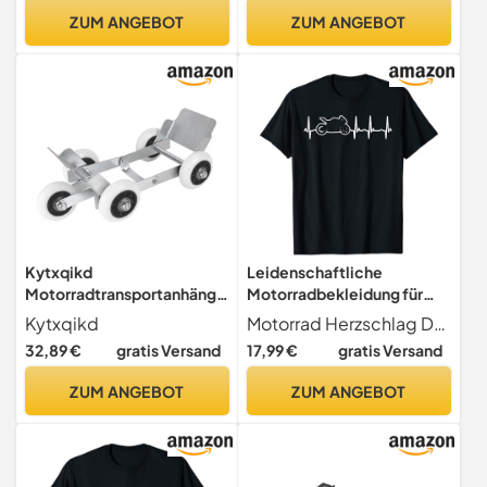
Pannenhilfe für Autos
ZUM ANGEBOT
ZUM ANGEBOT
Kytxqikd
Leidenschaftliche
Motorradtransportanhänge
Motorradbekleidung für
r, Motorradbedarf,
Biker und Fahrer T-Shirt
Kytxqikd
Motorrad Herzschlag Design für Biker
Umzugsgerät,
32,89 €
gratis Versand
17,99 €
gratis Versand
Professionelle Notfall-
Pannenhilfe für Autos
ZUM ANGEBOT
ZUM ANGEBOT