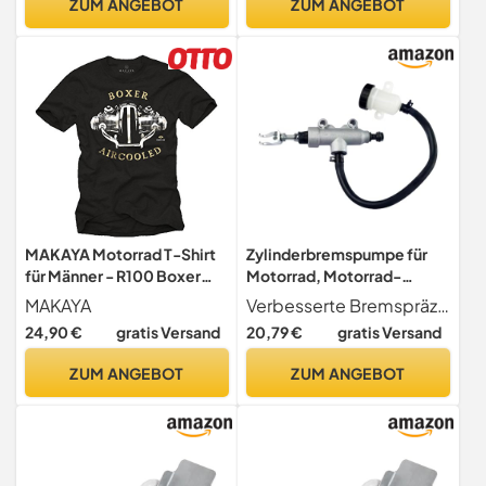
ZUM ANGEBOT
ZUM ANGEBOT
Winterfest, Hochwertige
Motorradplane,
Abdeckplane Motorrad mit
Beutel(245x105x125 cm)
MAKAYA Motorrad T-Shirt
Zylinderbremspumpe für
für Männer - R100 Boxer
Motorrad, Motorrad-
Motor - Geschenke für
Hydraulikzylinder |
MAKAYA
Verbesserte Bremspräzision Erleben Sie einen deutlichen Schub der Bremsleistung Ihres Motorrads, sorgen Sie für eine sicherere Fahrt und erfüllen strenge Sicherheitsstandards fühlen Sie das Vertrauen in jede Fahrt.
Motorradfahrer Biker
Hochleistungs-
24,90 €
gratis Versand
20,79 €
gratis Versand
Schwarz L
Motorradbedarf für
Motorrad, Dirt Motorräder
ZUM ANGEBOT
ZUM ANGEBOT