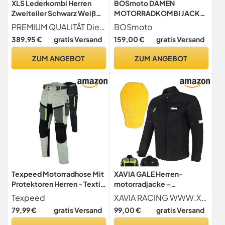
XLS Lederkombi Herren
BOSmoto DAMEN
Zweiteiler Schwarz Weiß
MOTORRADKOMBI JACKE
Echtleder zweiteilige
+ HOSE + HANDSCHUHEN -
PREMIUM QUALITÄT Die XLS Lederkombi begeistert mit ihrer hochwertigen Qualität und dem komfortablen, ergonomischen Schnitt. Das besondere Mattfinish-Leder ist besonders strapazierfähig und macht die Motorradkombi zu einem langlebigen Qualitätsprodukt. Das auffällige, sportliche Design beeindruckt einfach jeden Motorradfahrer. Bonus die Knieschleifer sind abnehmbar!
BOSmoto
Motorradkombi (62)
BIKE MOTORRAD ROCKER
389,95 €
gratis Versand
159,00 €
gratis Versand
TOURING in verschiedenen
farben (XS, Schwarz)
ZUM ANGEBOT
ZUM ANGEBOT
Texpeed Motorradhose Mit
XAVIA GALE Herren-
Protektoren Herren - Textil
motorradjacke –
Wasserdicht Motorroller
Wasserdichte Und
Texpeed
XAVIA RACING WWW.XAVIARACING.IT
Motorrad Bikerin Mit Schutz
Belüftete Motorradjacke
79,99 €
gratis Versand
99,00 €
gratis Versand
Rüstung (EN 1621-1) -
Mit Schutzstufe 2 | Für Alle
Sommer/Winter
Jahreszeiten (Schwarz, L)