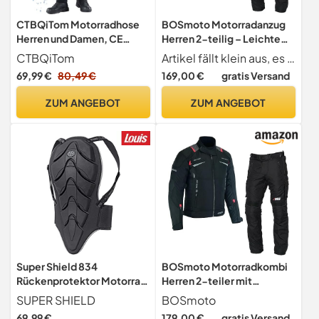
CTBQiTom Motorradhose
BOSmoto Motorradanzug
Herren und Damen, CE
Herren 2-teilig – Leichte
Level 2 Protektoren
Textilkombination mit CE
CTBQiTom
Artikel fällt klein aus, es wird geraten eine Nummer größer zu bestellen,Jedes Unternehmen hat seine eigenen Passformen und Maße. Deshalb laden wir die Größentabelle in den Fotos hoch. Die Maße werden am Körper genommen. Bitte überprüfen Sie die Maße zuerst und wählen Sie dann die passende Größe aus
Protektoren für
69,99 €
80,49 €
169,00 €
gratis Versand
Sicherheit,Herren Motorrad
Textil Jacke und
ZUM ANGEBOT
ZUM ANGEBOT
Hose,Motorrad Textil
Kombi (BLACK, L)
Super Shield 834
BOSmoto Motorradkombi
Rückenprotektor Motorrad,
Herren 2-teiler mit
EN geprüft - Level 2,
Protektoren – Leichte
SUPER SHIELD
BOSmoto
Umschnall-Rückenschutz,
Textiljacke und Hose für
69,99 €
179,00 €
gratis Versand