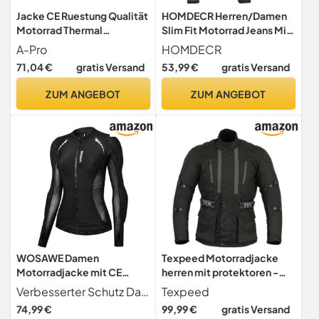
Jacke CE Ruestung Qualität
HOMDECR Herren/Damen
Motorrad Thermal
Slim Fit Motorrad Jeans Mit
Innenbeschichtung Sport
Protektoren Knie Und
A-Pro
HOMDECR
Blau XL
Hüftprotektoren Stretch
71,04 €
gratis Versand
53,99 €
gratis Versand
Slim Fit Denim
Motorradhose Cargo
ZUM ANGEBOT
ZUM ANGEBOT
Motorradjeans Schutzhose
Biker Pants (Schwarz,M)
WOSAWE Damen
Texpeed Motorradjacke
Motorradjacke mit CE
herren mit protektoren -
Abnehmbar Protektoren
Motorrad Biker
Verbesserter Schutz Das Motorrad-Schutzshirt bietet CE-Level-2-Schutz für wichtige Körperbereiche wie Schultern, Ellbogen und Rücken und sorgt so für Sicherheit und Selbstvertrauen im Straßenverkehr. Hinweis Dieses Schutzshirt ist sehr eng geschnitten, um den Schutz zu verbessern. Das Model ist 1,65 m groß, wiegt 55 kg und trägt Größe M.
Texpeed
Sommer Atmungsaktiv
Wasserdicht Jacke Mit
74,99 €
99,99 €
gratis Versand
Schutzjacken (Schwarz, L)
Rüstung (EN 1621-1)