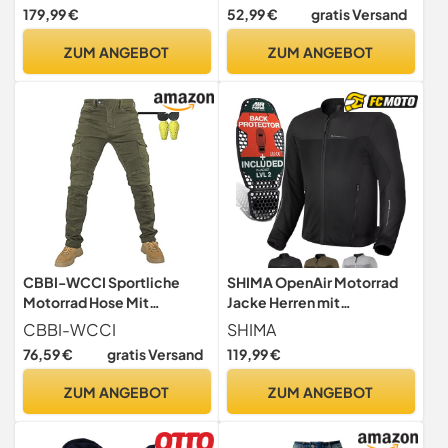
Karierte Motorradjacke
Sportliche Motorrad Hose
179,99 €
52,99 €
gratis Versand
Herren mit CE Protektoren,
Fahrrad Riding Schutzhose,
FiberQL Aramid und
Mit Protektoren
ZUM ANGEBOT
ZUM ANGEBOT
Kühlungsschicht
Motorradhose (Black,XL)
Reißverschluss (RENEGADE
2, Schwarz, M)
CBBI-WCCI Sportliche
SHIMA OpenAir Motorrad
Motorrad Hose Mit
Jacke Herren mit
Protektoren Motorradhose
Protektoren AirForce
CBBI-WCCI
SHIMA
mit Oberschenkeltaschen
Rückenprotektor
76,59 €
gratis Versand
119,99 €
(XL=34W / 32L, Armeegrün)
Motorradjacke Sommer
Mesh Belüftet Textiljacke
ZUM ANGEBOT
ZUM ANGEBOT
Schutzjacken
Protektorenjacke Luftige
(Männer, Schwarz, XL)