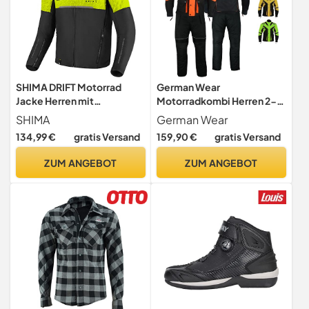
SHIMA DRIFT Motorrad
German Wear
Jacke Herren mit
Motorradkombi Herren 2-
Protektoren AIRFORCE
teiler mit Protektoren
SHIMA
German Wear
Rückenprotektor
Motorradanzug Textilien
134,99 €
gratis Versand
159,90 €
gratis Versand
Motorradjacke Sommer
Motorradjacke &
Schulter Protektor Ellbogen
Motorradhose motorrad
ZUM ANGEBOT
ZUM ANGEBOT
Textiljacke Schutzjacken
kleidung Orange - 60
Protektorenjacke Stadt
(Männer, Fluo, XXL)