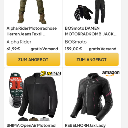
Alpha Rider Motorradhose
BOSmoto DAMEN
Herren Jeans Textil
MOTORRADKOMBI JACKE
Motorrad Hose mit
+ HOSE + HANDSCHUHEN -
Alpha Rider
BOSmoto
Protektoren, Sportliche
BIKE MOTORRAD ROCKER
61,99 €
gratis Versand
159,00 €
gratis Versand
Motorrad Hose mit
TOURING,Sommer (M),
Oberschenkeltaschen
Schwarz
ZUM ANGEBOT
ZUM ANGEBOT
Armee Grün XXL
SHIMA OpenAir Motorrad
REBELHORN Jax Lady