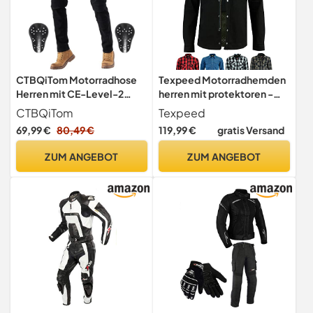
CTBQiTom Motorradhose
Texpeed Motorradhemden
Herren mit CE-Level-2
herren mit protektoren -
Protektoren | Elastische
Biker Motorradjacke
CTBQiTom
Texpeed
Hose für Stadt & Touring |
Hemden Hergestellt mit
69,99 €
80,49 €
119,99 €
gratis Versand
Abnehmbare Knie- und
Aramid - Mit Schutz (EN
Hüftpolster
1621-1) Schwarz - L
ZUM ANGEBOT
ZUM ANGEBOT