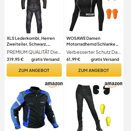
XLS Lederkombi, Herren
WOSAWE Damen
Zweiteiler, Schwarz,
Motorradhemd Schlanke
Echtleder, zweiteilige
Motorradjacke
PREMIUM QUALITÄT Die XLS Lederkombi Sports-1 begeistert mit ihrer hochwertigen Qualität und dem komfortablen, ergonomischen Schnitt. Das besondere Mattfinish-Leder ist besonders strapazierfähig und macht die Motorradkombi zu einem langlebigen Qualitätsprodukt. Das auffällige, sportliche Design beeindruckt einfach jeden Motorradfahrer. Bonus die Knieschleifer sind abnehmbar!
Verbesserter Schutz Das Motorradhemd ist mit CE-Level-2-Protektoren an Schultern und Ellbogen ausgestattet, die für Sicherheit und Selbstvertrauen auf der Straße sorgen. Die Protektoren sind außen angebracht, sodass sie leicht an- und ausgezogen werden können.
Motorradkombi (62)
Schutzausrüstung mit CE-
319,95 €
gratis Versand
61,99 €
gratis Versand
zertifizierten Protektoren
(Schwarz, S)
ZUM ANGEBOT
ZUM ANGEBOT