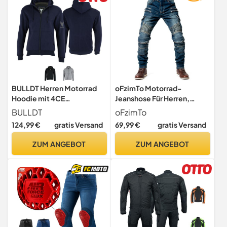
BULLDT Herren Motorrad
oFzimTo Motorrad-
Hoodie mit 4CE
Jeanshose Für Herren,
Protektoren 100% Aramid-
Stretch Motorrad Jeans
BULLDT
oFzimTo
Futter Schutz
Herren mit Geradem Bein,
124,99 €
gratis Versand
69,99 €
gratis Versand
Kapuzenpullover -
Motorradhose für
Motorradhoodie als
Motorradfahrer
ZUM ANGEBOT
ZUM ANGEBOT
Sommer Motorradjacke &
360° Schutzjacke - 2
Zipper-Taschen Bikerjacke
Marineblau - 52