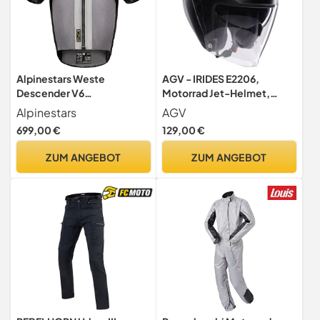
Alpinestars Weste
AGV - IRIDES E2206,
Descender V6
Motorrad Jet-Helmet,
Motorradbekleidung,
Unisex, Helm mit
Alpinestars
AGV
Schwarz, XS-M Herren,
Kratzfestes Visier mit UV-
699,00 €
129,00 €
Schwarz
Schutz, Matt Black, XL
ZUM ANGEBOT
ZUM ANGEBOT