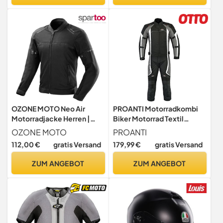
Protektorenjacke Luftige
(Männer, Rot, M)
OZONE MOTO Neo Air
PROANTI Motorradkombi
Motorradjacke Herren |
Biker Motorrad Textil
Textil | Ellbogen und
Kombi wasserdichte Jacke
OZONE MOTO
PROANTI
Schulterprotektoren Stufe
und Hose - Größe XL
112,00 €
gratis Versand
179,99 €
gratis Versand
1 | Rückenprotektortasche |
Große Mesh
ZUM ANGEBOT
ZUM ANGEBOT
Belüftungspaneele