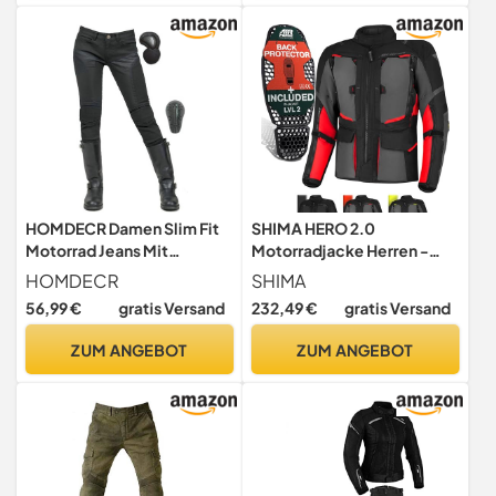
Cargohose Lang (Männer,
Khaki, 30/32)
HOMDECR Damen Slim Fit
SHIMA HERO 2.0
Motorrad Jeans Mit
Motorradjacke Herren -
Protektoren Knie Und
Ganzjährig Motorcycle
HOMDECR
SHIMA
Hüftprotektoren Stretch
Touren Cordura Textiljacke
56,99 €
gratis Versand
232,49 €
gratis Versand
Slim Fit Denim
mit Wasserdichter
Motorradhose Cargo
Membran Heizung Schicht
ZUM ANGEBOT
ZUM ANGEBOT
Motorradjeans Schutzhose
Schulter Ellbogen und
Biker Pants (M)
Rückenprotektoren (Rot,
XXL)