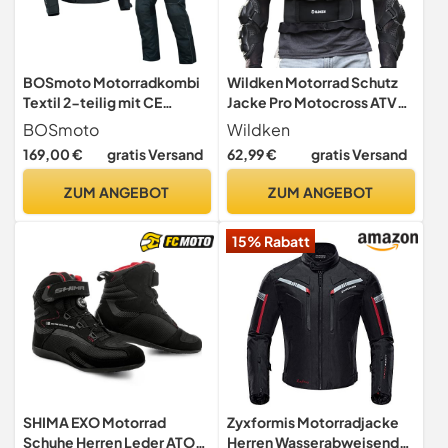
BOSmoto Motorradkombi
Wildken Motorrad Schutz
Textil 2-teilig mit CE
Jacke Pro Motocross ATV
Protektoren –
Protektorenjacke mit
BOSmoto
Wildken
Motorradjacke und
Rückenprotektor Scooter
169,00 €
gratis Versand
62,99 €
gratis Versand
Motorradhose für
MTB Enduro für Damen und
Herren,Wasserdichte
Herren (Schwarz, L)
ZUM ANGEBOT
ZUM ANGEBOT
Motorradjacke mit
Hose,Herren
15% Rabatt
Motorradkombi Textil
(BLACK, XL)
SHIMA EXO Motorrad
Zyxformis Motorradjacke
Schuhe Herren Leder ATOP
Herren Wasserabweisend