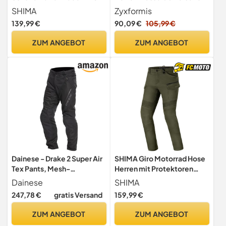
Verschluss Motorradstiefel
Winddicht, Motorrad Jacke
SHIMA
Zyxformis
Protektoren Sneaker
mit Schulter & Ellbogen
139,99 €
90,09 €
105,99 €
Rutschfeste Sohle
Protektoren für Sommer &
Knöchelstütze Seitlicher
Winter
ZUM ANGEBOT
ZUM ANGEBOT
Bikerboots (Schwarz, 44)
Dainese - Drake 2 Super Air
SHIMA Giro Motorrad Hose
Tex Pants, Mesh-
Herren mit Protektoren
Motorradhose, belüftet und
Airforce Knieprotektoren
Dainese
SHIMA
leicht, mit abnehmbaren
Motorradhose Kurzgrößen
247,78 €
gratis Versand
159,99 €
Protektoren, Mann,
Hosen für Mann
Schwarz/Schwarz, 50
Protektorenhose
ZUM ANGEBOT
ZUM ANGEBOT
Textilhose Urban Stretch