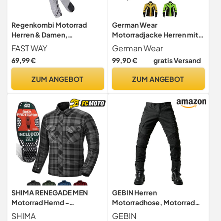
Regenkombi Motorrad
German Wear
Herren & Damen,
Motorradjacke Herren mit
Wasserdichter &
CE1-Protektoren - 5
FAST WAY
German Wear
Winddichter Regenanzug,
Taschen, aus 4 Schichten,
69,99 €
99,90 €
gratis Versand
Motorrad Regenbekleidung
Winddicht, Reflektierend,
& Fahrrad
lange Jacke - Abnehmbar &
ZUM ANGEBOT
ZUM ANGEBOT
Regenbekleidung, Silber,
Washbar Thermofutter -
Größe XXL
Neonfarben Extra
Sichtbarkeit - Orange - 4
SHIMA RENEGADE MEN
GEBIN Herren
Motorrad Hemd -
Motorradhose, Motorrad
Verschleißfest Baumwolle
Jeans Biker Trousers,
SHIMA
GEBIN