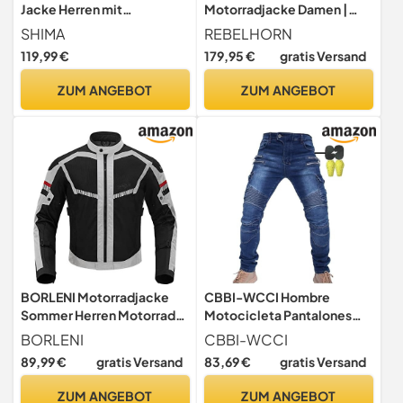
Jacke Herren mit
Motorradjacke Damen |
Protektoren AirForce
Textil | Ellbogen, Schulter
SHIMA
REBELHORN
Rückenprotektor
und Rückenprotektor Stufe
119,99 €
179,95 €
gratis Versand
Motorradjacke Sommer
2 | Abnehmbar Humax
Mesh Belüftet Textiljacke
Membran | Große Mesh
ZUM ANGEBOT
ZUM ANGEBOT
Schutzjacken
Belüftungspaneele
Protektorenjacke Luftige
(Männer, Schwarz, 3XL)
BORLENI Motorradjacke
CBBI-WCCI Hombre
Sommer Herren Motorrad
Motocicleta Pantalones
jacken Atmungsaktiver
Moto Jeans Con Protección
BORLENI
CBBI-WCCI
Panzerschutz Hochglanz
Motorcycle Biker Pants
89,99 €
gratis Versand
83,69 €
gratis Versand
Reflektierend Grau XL
(DE/NL/SE/PL,
Alphanumerisch, XL,
ZUM ANGEBOT
ZUM ANGEBOT