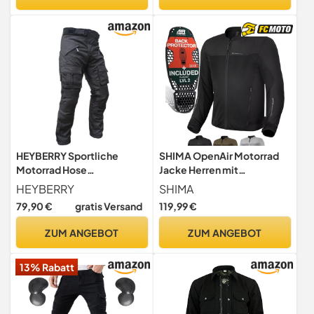
Regular, Regular, Blau)
HEYBERRY Sportliche
SHIMA OpenAir Motorrad
Motorrad Hose
Jacke Herren mit
Motorradhose Schwarz mit
Protektoren AirForce
HEYBERRY
SHIMA
Oberschenkeltaschen Gr.
Rückenprotektor
79,90 €
gratis Versand
119,99 €
XL
Motorradjacke Sommer
Mesh Belüftet Textiljacke
ZUM ANGEBOT
ZUM ANGEBOT
Schutzjacken
Protektorenjacke Luftige
13% Rabatt
(Männer, Schwarz, L)