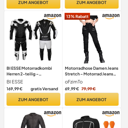
ZUM ANGEBOT
ZUM ANGEBOT
Weiß/Beige - 3XL
13% Rabatt
BI ESSE Motorradkombi
Motorradhose Damen Jeans
Herren 2-teilig –
Stretch – Motorrad Jeans
Motorradanzug Leder &
Damen für
BI ESSE
oFzimTo
Textil, Jacke und Hose
Sommer/Winter& Alltag,
169,99 €
gratis Versand
69,99 €
79,99 €
trennbar, verstellbar,
bequem für Riding
atmungsaktiv, Touring &
(Schwarz,L)
ZUM ANGEBOT
ZUM ANGEBOT
Racing geeignet
(Weiß/Schwarz, L)