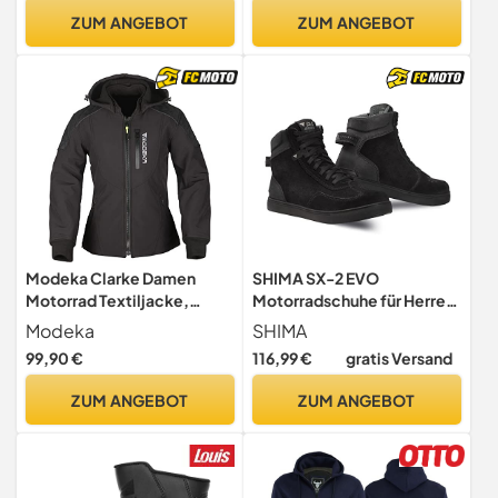
Abnehmbares
ZUM ANGEBOT
ZUM ANGEBOT
Thermofutter, 9 Taschen,
Reflektierende Elemente,
für Sommer &
Winterfahrten
Modeka Clarke Damen
SHIMA SX-2 EVO
Motorrad Textiljacke,
Motorradschuhe für Herren
schwarz, 38
- Atmungsaktiv, Verstärkte
Modeka
SHIMA
Leder Biker
99,90 €
116,99 €
gratis Versand
Motorradstiefel Männer mit
Knöchelstütze,
ZUM ANGEBOT
ZUM ANGEBOT
Rutschfeste Sohle,
Schaltpolster (Schwarz, 43)