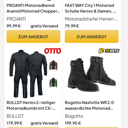
PROANTI Motorradhemd
FAST WAY City 1 Motorrad
Aramid Motorrad Chopper
Schuhe Herren & Damen, CE
Hemd Jacke mit
Zertifizierte
PROANTI
Motorradstiefel Herren Motorradstiefel Damen Die Fastway City 1 sind Unisex Motorrad Stiefel und sind somit für jeden Motorradfahrer geeignet - nicht nur für das Motorrad, sonder auch für den Roller sind die Motorradsneaker passend
Protektoren
Motorradschuhe,
99,99 €
gratis Versand
79,99 €
Motorradstiefel mit
Schnürrad, Motorrad
ZUM ANGEBOT
ZUM ANGEBOT
Stiefel mit TPU
Schleifkante &
Schalthebelverstärkung,
Größe 38
BULLDT Herren 2-teiliger
Bogotto Nashville WR 2.0
Motorradkombi mit CE-
wasserdichte Motorrad
Protektoren – Jacke &
Stiefel, schwarz, 40
BULLDT
Bogotto
Cargo Motorradhose, 4-
179,99 €
gratis Versand
199,95 €
lagig, Winddicht,