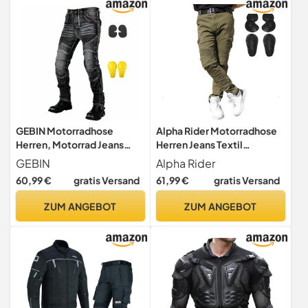
GEBIN Motorradhose
Alpha Rider Motorradhose
Herren, Motorrad Jeans
Herren Jeans Textil
Herren mit Protektoren,
Motorrad Hose mit
GEBIN
Alpha Rider
Aramidfaser Jeans
Protektoren, Sportliche
60,99 €
gratis Versand
61,99 €
gratis Versand
Motorrad, Motorrad Hose
Motorrad Hose mit
mit Oberschenkeltaschen
Oberschenkeltaschen
ZUM ANGEBOT
ZUM ANGEBOT
(Black,XL)
Armee Grün L