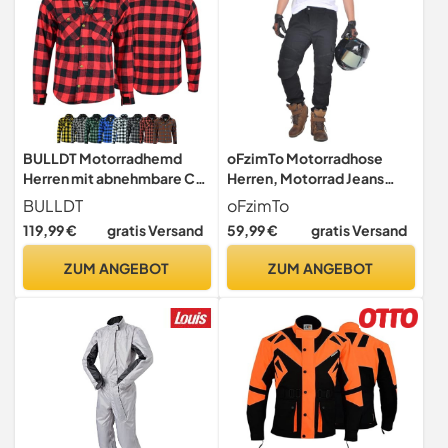
BULLDT Motorradhemd
oFzimTo Motorradhose
Herren mit abnehmbare CE-
Herren, Motorrad Jeans
Protektoren - Klassisch
Stretch, Klassisch Biker
BULLDT
oFzimTo
100% Baumwolle Holzfäller
Hose für Sommer und
119,99 €
gratis Versand
59,99 €
gratis Versand
Flanellhemd - Biker
Winter
Motorradjacke Hergestellt
ZUM ANGEBOT
ZUM ANGEBOT
mit Aramid-Kevlar-Futter -
Mit Schutz (EN 1621-1) Rot -
62