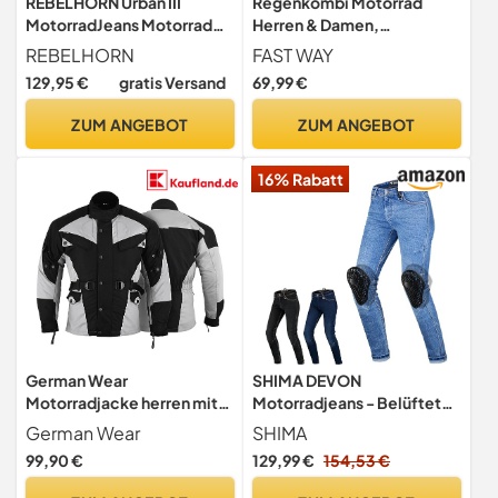
REBELHORN Urban III
Regenkombi Motorrad
MotorradJeans Motorrad
Herren & Damen,
Hosen Herren | Aramidfaser
Wasserdichter &
REBELHORN
FAST WAY
Futter | Knie und Hüft
Winddichter Regenanzug,
129,95 €
gratis Versand
69,99 €
Protektoren Stufe 2 |
Motorrad Regenbekleidung
Belüftungslöcher | Lose
& Fahrrad
ZUM ANGEBOT
ZUM ANGEBOT
Passform Motorradhose mit
Regenbekleidung, Silber,
Protektoren
Größe XL
16% Rabatt
German Wear
SHIMA DEVON
Motorradjacke herren mit
Motorradjeans - Belüftete
geprüfte protektoren
Elastische Slim Fit Biker
German Wear
SHIMA
motorrad jacke
Motorradhose mit FiberQL-
99,90 €
129,99 €
154,53 €
herausnehmbar futter
Verstärkungen, CE Knie-
wasserabweisend viele
und Hüftprotektoren