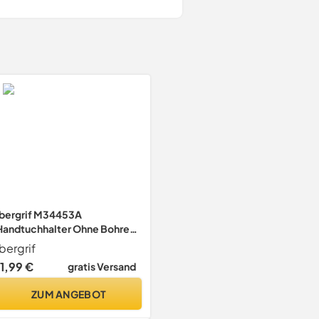
Ibergrif M34453A
Handtuchhalter Ohne Bohren,
39cm 304 Edelstahl,
Ibergrif
Selbstklebend,
11,99 €
gratis Versand
Handtuchstange zum Kleben
für
ZUM ANGEBOT
Badezimmer/Küchenzubehör
, Silber