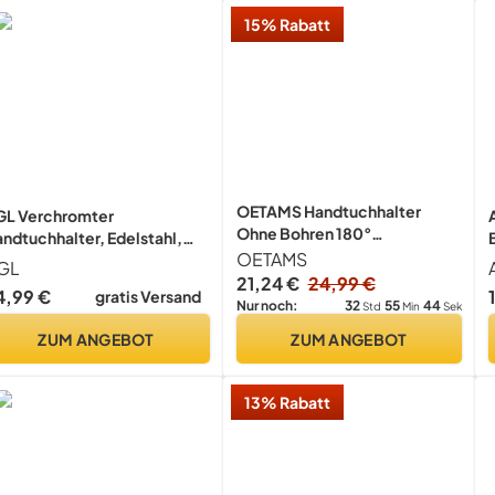
15% Rabatt
OETAMS Handtuchhalter
GL Verchromter
Ohne Bohren 180°
ndtuchhalter, Edelstahl,
Schwenkbar Handtuchstange
OETAMS
andmontage,
GL
Silber
ndtuchhalter mit 2
21,24 €
24,99 €
4,99 €
gratis Versand
chwenkstangen
32
55
44
Nur noch:
Std
Min
Sek
ZUM ANGEBOT
ZUM ANGEBOT
13% Rabatt