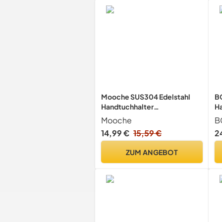
Mooche SUS304 Edelstahl
B
Handtuchhalter
Ha
Handtuchstange
W
Mooche
B
Handtuchständer
Ha
14,99 €
15,59 €
2
S
ZUM ANGEBOT