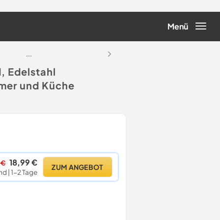
Menü
...
...
, Edelstahl
mer und Küche
18,99 €
 €
ZUM ANGEBOT
nd | 1-2 Tage