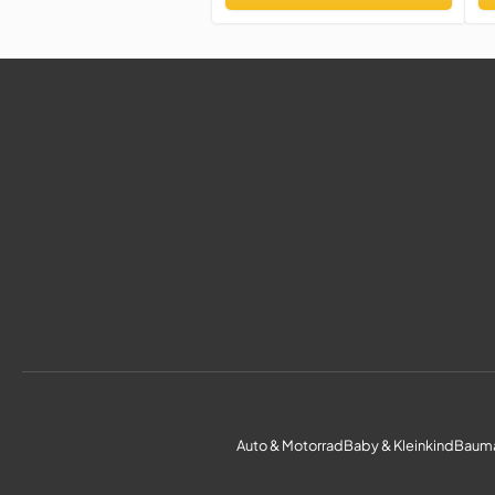
Ha
B
K
Auto & Motorrad
Baby & Kleinkind
Bauma