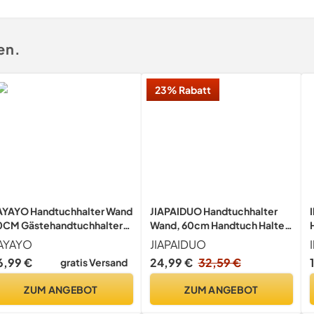
en.
23% Rabatt
AYAYO Handtuchhalter Wand
JIAPAIDUO Handtuchhalter
0CM Gästehandtuchhalter
Wand, 60cm Handtuch Halter,
ebürstet Wandmontage
Handtuchhalter Mit Bohren,
AYAYO
JIAPAIDUO
elstahl Handtuchstange
Handtuchhalter
6,99 €
24,99 €
32,59 €
gratis Versand
detuchhalter für
Wandmontage, Edelstahl
adezimmer und Küche
Handtuchstange, Handtuch
ZUM ANGEBOT
ZUM ANGEBOT
Halterung für Badezimmer,
Schlafzimmer, Küche