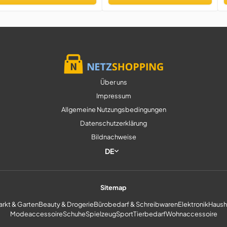
ndtuchhaken – für
adezimmer, Duschwand,
üche
Über uns
Impressum
Allgemeine Nutzungsbedingungen
Datenschutzerklärung
Bildnachweise
DE
Sitemap
rkt & Garten
Beauty & Drogerie
Bürobedarf & Schreibwaren
Elektronik
Haush
Modeaccessoire
Schuhe
Spielzeug
Sport
Tierbedarf
Wohnaccessoire