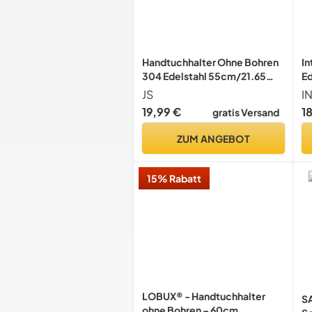
Handtuchhalter Ohne Bohren
In
304 Edelstahl 55cm/21.65
Ed
inch Gebürstet Silber
8
JS
IN
S
19,99 €
1
gratis Versand
Bo
Ba
ZUM ANGEBOT
Ha
W
15% Rabatt
LOBUX® - Handtuchhalter
S
ohne Bohren – 60cm,