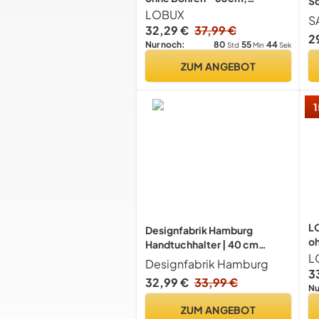
S
Edelstahl rostfrei –
LOBUX
Ha
S
Handtuchhalter Bad doppelt,
B
32,29 €
37,99 €
2
selbstklebend –
80
55
44
Nur noch:
Std
Min
Sek
Handtuchstange,
ZUM ANGEBOT
Badetuchhalter inkl. 2
Handtuchhaken – für
Badezimmer, Duschwand,
1
Küche
L
Designfabrik Hamburg
oh
Handtuchhalter | 40 cm
Ed
L
Schwarz | Ohne Bohren
Designfabrik Hamburg
Ha
3
32,99 €
33,99 €
se
Nu
H
ZUM ANGEBOT
Ba