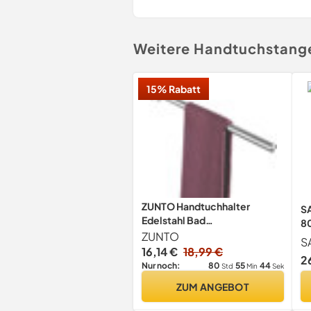
Weitere Handtuchstang
15% Rabatt
ZUNTO Handtuchhalter
S
Edelstahl Bad
8
Handtuchstange
ZUNTO
G
S
Wandmontage Gebürstet 40
Ed
16,14 €
18,99 €
2
cm
Ba
80
55
44
Nur noch:
Std
Min
Sek
B
ZUM ANGEBOT