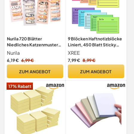
Nurila 720 Blätter
9 Blöcken Haftnotizblöcke
Niedliches Katzenmuster
Liniert, 450 Blatt Sticky
Haftnotizen Set, Lustige
Notes, 10 x 7 cm
Nurila
XREE
Formen Klebezettel Klein,
6,19 €
6,99 €
7,99 €
8,99 €
Sticky Notes für
Memorandum, Schüler,
ZUM ANGEBOT
ZUM ANGEBOT
Lehrer, Lernen,
Homeoffice-Bedarf
17% Rabatt