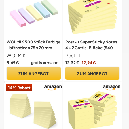
WOLMIK 500 Stück Farbige
Post-it Super Sticky Notes,
Haftnotizen 75 x 20 mm,
4 + 2 Gratis-Blöcke (540
Selbstklebende
Blatt), 76 mm x 127 mm
WOLMIK
Post-it
Klebezettel, Helle
3,69 €
gratis Versand
12,32 €
12,94 €
Haftnotizzettel,
Klebezettel die als Tabs for
ZUM ANGEBOT
ZUM ANGEBOT
Books und Index Annotating
Tabs, für Büro Zuhause
14% Rabatt
Schule Sitzung