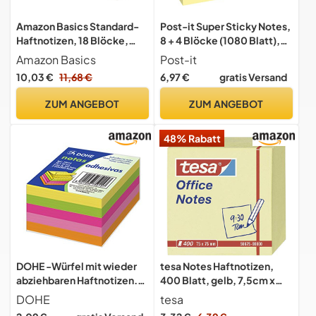
Amazon Basics Standard-
Post-it Super Sticky Notes,
Haftnotizen, 18 Blöcke,
8 + 4 Blöcke (1080 Blatt),
Selbstklebende
47,6 x 47,6 mm
Amazon Basics
Post-it
Notizblöcke, 100 Blatt Pro
10,03 €
11,68 €
6,97 €
gratis Versand
Block, Gelb, 7,6cm x 7,6cm
ZUM ANGEBOT
ZUM ANGEBOT
48% Rabatt
DOHE -Würfel mit wieder
tesa Notes Haftnotizen,
abziehbaren Haftnotizen.
400 Blatt, gelb, 7,5cm x
Neonfarben. Würfel mit 250
7,5cm, 56675-00000-05
DOHE
tesa
Blatt. Papiergewicht 75 g.