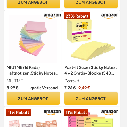
ZUM ANGEBOT
ZUM ANGEBOT
Zuhause, Büro
Büro,Schule,Seitenmarkier
ung,Klebemarkierung und
23% Rabatt
Index Annotating Tabs
(Farbe: Mehrfarbig)
MIUTME (16 Pads)
Post-it Super Sticky Notes,
Haftnotizen,Sticky Notes,
4 + 2 Gratis-Blöcke (540
Klebezettel Einfach zu
Blatt), 76 mm x 76 mm
MIUTME
Post-it
Schreiben und
8,99 €
gratis Versand
7,26 €
9,49 €
Aufzukleben,Geeignet für
Zuhause, Schule und
ZUM ANGEBOT
ZUM ANGEBOT
Büro(75×75 mm,8 Farbens)
11% Rabatt
11% Rabatt