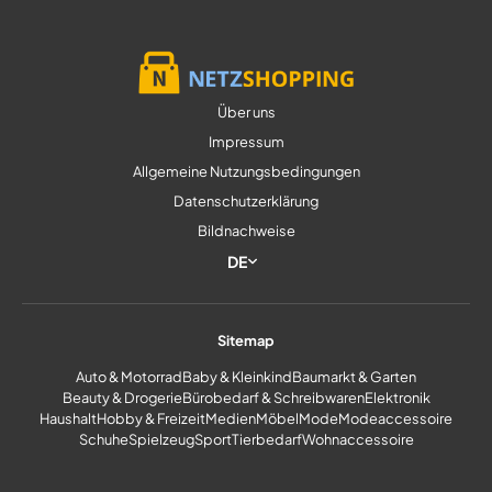
Über uns
Impressum
Allgemeine Nutzungsbedingungen
Datenschutzerklärung
Bildnachweise
DE
Sitemap
Auto & Motorrad
Baby & Kleinkind
Baumarkt & Garten
Beauty & Drogerie
Bürobedarf & Schreibwaren
Elektronik
Haushalt
Hobby & Freizeit
Medien
Möbel
Mode
Modeaccessoire
Schuhe
Spielzeug
Sport
Tierbedarf
Wohnaccessoire