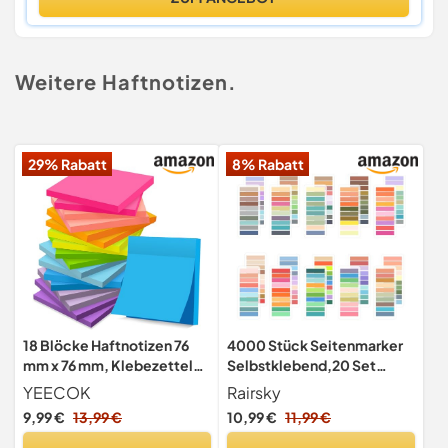
Weitere Haftnotizen.
29% Rabatt
8% Rabatt
18 Blöcke Haftnotizen 76
4000 Stück Seitenmarker
mm x 76 mm, Klebezettel
Selbstklebend,20 Set
zum Beschriften, Leicht zu
Haftnotizen
YEECOK
Rairsky
Beschreiben,
Tabs,Klebezettel
9,99 €
13,99 €
10,99 €
11,99 €
Wiederaufklebbar, Super
Klein,Page Marker,Sticky
Sticky Notes für Schule,
Tabs,für