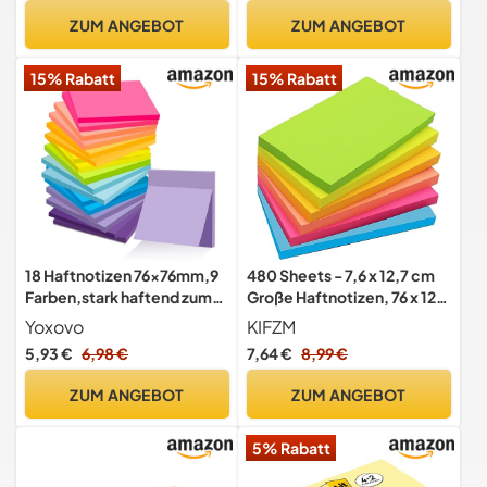
ZUM ANGEBOT
ZUM ANGEBOT
15% Rabatt
15% Rabatt
18 Haftnotizen 76x76mm,9
480 Sheets - 7,6 x 12,7 cm
Farben,stark haftend zum
Große Haftnotizen, 76 x 127
Beschriften
mm, 6 Brillante Farben,
Yoxovo
KIFZM
Sortiert, Selbstklebende
5,93 €
6,98 €
7,64 €
8,99 €
blöcke, 80 Blatt pro Block
für Erinnerung, Checkliste
ZUM ANGEBOT
ZUM ANGEBOT
oder To-Do-Liste
5% Rabatt