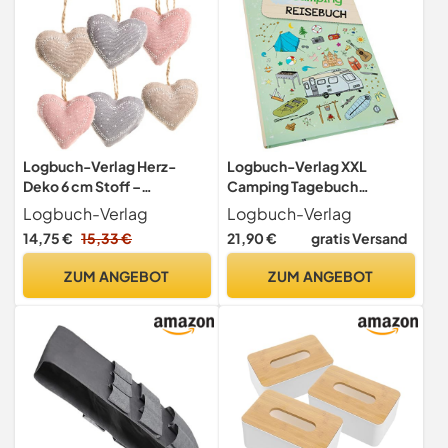
Logbuch-Verlag Herz-
Logbuch-Verlag XXL
Deko 6 cm Stoff –
Camping Tagebuch
Geschenk zur Verlobung |
Notizbuch Campingbus
Logbuch-Verlag
Logbuch-Verlag
Hochzeit liebevolles Detail
Wohnmobil Geschenk
14,75 €
15,33 €
21,90 €
gratis Versand
Wohnaccessoire ganzjährig
Geburtstag DIN A4 mit
Metallecken
ZUM ANGEBOT
ZUM ANGEBOT