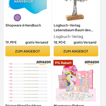
Shopware 6 Handbuch
Logbuch-Verlag
Lebensbaum Baum des
Lebens Figur aus Metall 27
Logbuch-Verlag
cm Geschenk Hochzeit
19,99 €
gratis Versand
18,90 €
gratis Versand
Geburtstag Silber Alu
ZUM ANGEBOT
ZUM ANGEBOT
9% Rabatt
Frixion Hitzelöschbare
Maomaoyu Einhorn