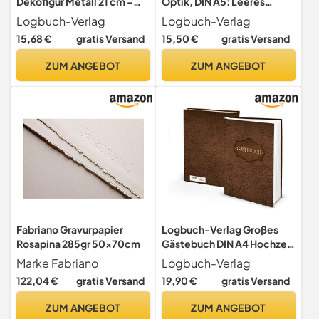
Dekofigur Metall 21 cm –
Optik, DIN A5: Leeres
Hochzeitsgeschenk |
Kochbuch zum
Logbuch-Verlag
Logbuch-Verlag
Herzfigur Muttertag
Selberschreiben, Buch der
15,68 €
gratis Versand
15,50 €
gratis Versand
Valentinstag
magischen Rezepte,
Geschenk Geburtstag
ZUM ANGEBOT
ZUM ANGEBOT
Erwachsene, Notizbuch
Hardcover Küche, 136
Blanko Seiten, Mit
Inhaltsverzeichnis
Fabriano Gravurpapier
Logbuch-Verlag Großes
Rosapina 285gr 50x70cm
Gästebuch DIN A4 Hochzeit
Hochzeitsgästebuch in
Marke Fabriano
Logbuch-Verlag
Lederoptik Ferienwohnung
122,04 €
gratis Versand
19,90 €
gratis Versand
Hotel Gäste vintage braun
ZUM ANGEBOT
ZUM ANGEBOT