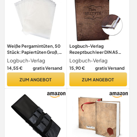
Weiße Pergamintüten, 50
Logbuch-Verlag
Stück: Papiertüten Groß,
Rezeptbuch leer DIN A5
Tüten Papier Weiß,
bedruckt in Lederoptik -
Logbuch-Verlag
Logbuch-Verlag
Geschenktüte für
Blankobuch für Rezepte
14,55 €
gratis Versand
15,90 €
gratis Versand
Blumensamen,
zum Selberschreiben
Lebensmittel & Postkarten,
ZUM ANGEBOT
ZUM ANGEBOT
Papierflachbeutel Leicht
Transparent, Papierbeutel
Pergamin, 18,5 x 23 cm