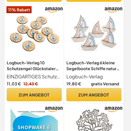
11% Rabatt
Logbuch-Verlag 10
Logbuch-Verlag 6 kleine
Schutzengel Glückstaler
Segelboote Schiffe natur
Engel Holz Glücksbringer
blau 8 cm aus Holz maritime
EINZIGARTIGES Schutzengel Set bestehend aus 10 kleinen Holztalern mit Engel-Motiv. Perfekt als Streudeko, kleiner Glücksbringer für den Geldbeutel oder als Verzierung für Geschenke.
Logbuch-Verlag
Kommunion Geburtstag
Deko Boote Tischdeko
11,03 €
12,43 €
19,80 €
gratis Versand
rund 4 cm Geschenk Junge
Taufe Kommunion
Mädchen
ZUM ANGEBOT
ZUM ANGEBOT