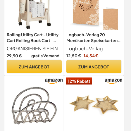
Rolling Utility Cart - Utility
Logbuch-Verlag 20
Cart Rolling Book Cart -
Menükarten Speisekarten
Aufbewahrungshalter für
DIN A5 Vintage Kraftpapier
ORGANISIEREN SIE EINFACH Holen Sie sich mit diesem Multi-Layer-Rollwagen eine vielseitige und mobile Aufbewahrungslösung. Perfekt für enge Räume, seine vier glatten Räder ermöglichen eine einfache Bewegung, um Ihnen zu helfen, Ordnung zu halten.
Logbuch-Verlag
kosmetische Papierwaren,
braun Spitze Boho Hochzeit
29,90 €
gratis Versand
12,50 €
14,34 €
abnehmbare
Geburtstag Tischdeko
Lagereinrichtung, 2/3/4
bedruckbar beschriftbar
ZUM ANGEBOT
ZUM ANGEBOT
Ebenen, multifunktionaler
Lagerwagen für Küche in
12% Rabatt
Novent