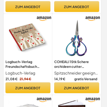
Kleidung Kosmetik
Küche Badezimmer Und
ZUM ANGEBOT
ZUM ANGEBOT
Papierwaren Und Haushalt
Schreibtische
Natürlicher Look Für Woh
Logbuch-Verlag
COHEALI 1Stk Schere
Freundschaftsbuch
orchideen cutter
Gästebuch Freundebuch
bastelzeug fadenschneider
Logbuch-Verlag
Spitzschneider geeignet zum sticken, sticken, nähen, handarbeiten oder einfach zum schneiden von papier, gebogene stickschere
mit leeren Seiten
Papierwaren einschenker
21,08 €
21,94 €
14,19 €
gratis Versand
persönliches Geschenk für
Vintage
Freunde Geburtstag
Nähfadenabschneider
ZUM ANGEBOT
ZUM ANGEBOT
Hochzeit 21 x 21 cm
Nähwerkzeug Trimmer
Rostfreier Stahl Colorful