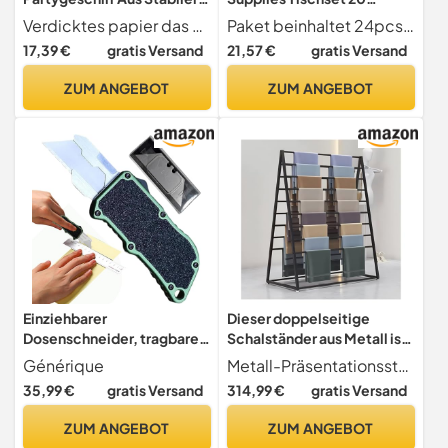
Papierware in
Dessertteller 17,8 cm 20
Verdicktes papier das papiergeschirr kann den anforderungen einer party gerecht werden, vom aufbewahren von speisen und getränken bis hin zum aushalten von verschütteten flüssigkeiten und verschmutzungen, geburtstagsparty-geschirr, serviettenbecher
Paket beinhaltet 24pcs Teller und 24pcs Papierhandtuch für die Golfparty
Leuchtendem Orange Inkl
Lunch-Servietten Einweg-
17,39 €
gratis Versand
21,57 €
gratis Versand
Und Pappteller Becher Und
Papierwaren für Golfball,
Servietten Festlich
Sportspieler, Club-
ZUM ANGEBOT
ZUM ANGEBOT
Auslaufsicher Und
Themen,
Vielseitig Für Geburtstag
Geburtstagsdekorationen
Picknick Feier
Einziehbarer
Dieser doppelseitige
Dosenschneider, tragbarer
Schalständer aus Metall ist
Dosenschneider | Tragbares
freistehend und eignet Sich
Générique
Metall-Präsentationsständer Dieser freistehende Schalständer besticht durch seine robuste Stahlkonstruktion mit farbbeständiger Oberfläche. Sein elegantes Design sorgt dafür, dass Ihre Schals perfekt und kratz- sowie beschädigungsfrei präsentiert werden. Ideal zur Präsentation von Accessoires dieser Schalständer ist perfekt für jede Fashionista, die ihre Kollektion stilvoll in Szene setzen möchte.
Non-slip-Utility-Cutter |
zur Präsentation von
35,99 €
gratis Versand
314,99 €
gratis Versand
Mehrzweck-Papierwaren,
Seidenschals, Stoffen,
Papierschneidewerkzeug
Handtüchern und
ZUM ANGEBOT
ZUM ANGEBOT
für Seil, Teppich, Gurt
Papierwaren. Er ist