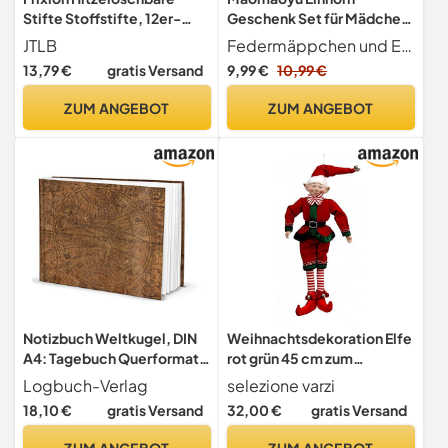
Stifte Stoffstifte, 12er-
Geschenk Set für Mädchen
Pack, Löschbare
&Junge mit 12 Einhorn
JTLB
Federmäppchen und Ein Set Schreibwaren Dieses produkt enthält 1*süßes Einhorn-federmäppchen+ 12*bleistift+ 10*nette Gelstifte in verschiedenen Farben+ 1*einhorn-Notizbuch+ 1*paar einhorn-Aufkleber+ 1*tasche mit kordelzug.
Stoffstifte, Schneider,
Bleistiften und 1
13,79 €
gratis Versand
9,99 €
10,99 €
Schneider, Basteln,
Federmäppchen, Schönes
Markieren, Nähzubehör
Cartoon-Notizbuch,
ZUM ANGEBOT
ZUM ANGEBOT
Ästhetisch Aufklebern und
Süße Haftnotizen, Pink
Notizbuch Weltkugel, DIN
Weihnachtsdekoration Elfe
A4: Tagebuch Querformat,
rot grün 45 cm zum
Blanko Note Book, Journal
Aufhängen - Auswahl
Logbuch-Verlag
selezione varzi
für Notizen, Hardcover
Papierwaren Varzi seit 1956
18,10 €
gratis Versand
32,00 €
gratis Versand
Einband, 148 leere Seiten,
Geschenk Vintage,
ZUM ANGEBOT
ZUM ANGEBOT