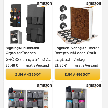
2,5–3 cm
BigKing Kühlschrank
Logbuch-Verlag XXL leeres
Organizer Taschen,
Rezeptbuch Leder-Optik
Kühlschrank-Staubschutz-
A4 mit Küchen Aufkleber
GRÖSSE Länge 54,33 Zoll x Breite 12,80 Zoll, geeignet für Mini-Heimkühlschränke mit einer Länge von weniger als 19 Zoll (nicht geeignet für Autokühlschränke)
Logbuch-Verlag
Organizer Mini Kühlschrank
vintage Geschenk
23,48 €
gratis Versand
21,85 €
gratis Versand
Aufbewahrungstasche zum
Weihnachten
Aufhängen und
ZUM ANGEBOT
ZUM ANGEBOT
Aufbewahrung von
Papierwaren, Besteck,
Utensilien