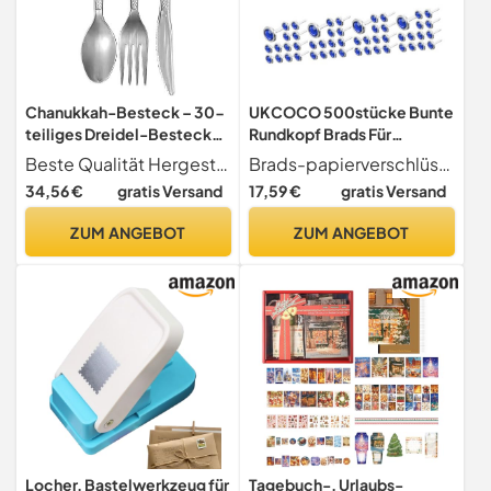
Chanukkah-Besteck – 30-
UKCOCO 500stücke Bunte
teiliges Dreidel-Besteck-
Rundkopf Brads Für
Set – Hanukkah-
Scrapbooking Und Basteln
Beste Qualität Hergestellt aus hochwertigem Kunststoff, was letztendlich das beste Hannukah-Dreidel-Besteck macht.
Brads-papierverschlüsse weit verbreitet in sammelalben, grußkarten, karten, fotoalben, jahrbüchern, blumenaccessoires, spielzeug, accessoires und papierprodukten sowie anderen heimwerkerarbeiten.
Papierwaren – Silbergrau
Bastelhilfen Für Projekte
34,56 €
gratis Versand
17,59 €
gratis Versand
Chanukah-Partyzubehör –
Kreative Kinderhobbys
10 Löffel, 10 Gabeln, 10
Stabile Metallklammern Für
ZUM ANGEBOT
ZUM ANGEBOT
Messer
Papierwaren
Locher, Bastelwerkzeug für
Tagebuch-, Urlaubs-