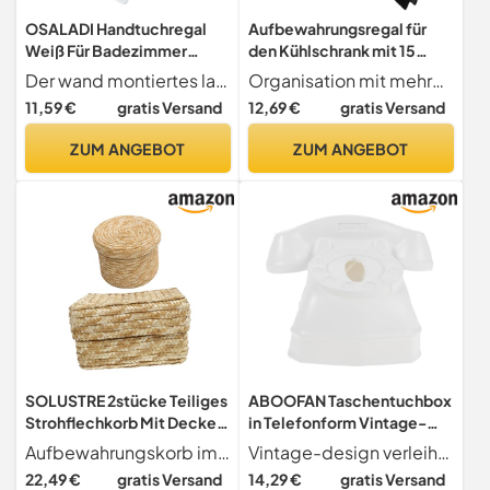
OSALADI Handtuchregal
Aufbewahrungsregal für
Weiß Für Badezimmer
den Kühlschrank mit 15
Aufbewahrungsregal Aus
Fächern, Kühlschrank-
Der wand montiertes lagerregal einfaches und elegantes design, schafft effizient platz und bereichert ihr zuhause, aufhängeregal für papierhandtücher
Organisation mit mehreren Fächern Organisieren Sie Ihre Küchenutensilien besser mit unserem Kühlschrank-Organizer für Schlafsäle. Das Design mit mehreren Taschen hat verschiedene Größen für verschiedene Gegenstände, so dass Sie sich keine Sorgen um überfüllten Platz machen müssen. Alles verstauen, Platz sparen
Eisen Schlichtes Design
Organizer für Besteck,
11,59 €
gratis Versand
12,69 €
gratis Versand
Platz Sparend Für
Getränke, Papierwaren
Handtücher Und
ZUM ANGEBOT
ZUM ANGEBOT
Papierwaren
SOLUSTRE 2stücke Teiliges
ABOOFAN Taschentuchbox
Strohflechkorb Mit Deckel
in Telefonform Vintage-
Umweltfreundlich Große
telefongehäuse
Aufbewahrungskorb im boho-stil sehr leicht und einfach zu bewegen, sie können ihn überall hinstellen, aufbewahrungsboxen für zuhause
Vintage-design verleiht ihrer inneneinrichtung eine künstlerische note und unterstreicht die ihres . taschentuchspender, vintage-taschentuchhalter für tische
Kapazität Vielseitig Als
Spenderbehälter Für
22,49 €
gratis Versand
14,29 €
gratis Versand
Desktop Organizer Für
Papierwaren Geeignet Für