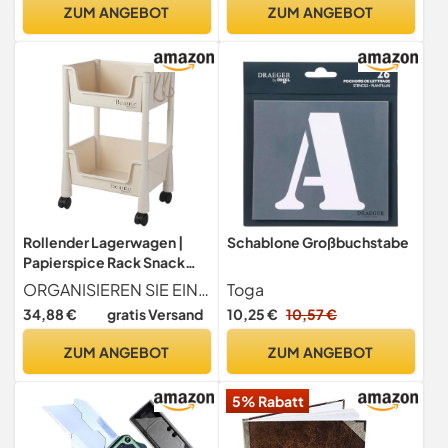
Handelsübliche
Verpackung Geschenke
ZUM ANGEBOT
ZUM ANGEBOT
Taschentücher Als
Aufbewahrungsbehälter Für
Papierwaren
Rollender Lagerwagen |
Schablone Großbuchstabe
Papierspice Rack Snack
Cart Organizer |
ORGANISIEREN SIE EINFACH Holen Sie sich mit diesem Multi-Layer-Rollwagen eine vielseitige und mobile Aufbewahrungslösung. Perfekt für enge Räume, seine vier glatten Räder ermöglichen eine einfache Bewegung, um Ihnen zu helfen, Ordnung zu halten.
Toga
Aufbewahrungshalter für
34,88 €
gratis Versand
10,25 €
10,57 €
kosmetische Papierwaren,
abnehmbare
ZUM ANGEBOT
ZUM ANGEBOT
Lagereinrichtung, 2/3/4
Ebenen, multifunktionaler
5% Rabatt
Lagerwagen für