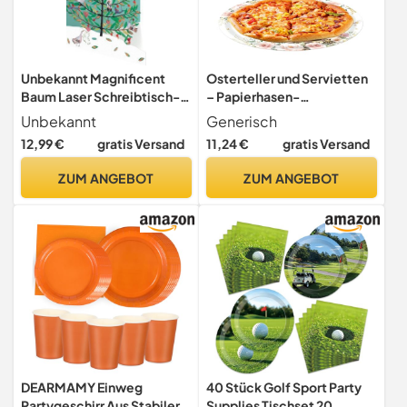
Unbekannt Magnificent
Osterteller und Servietten
Baum Laser Schreibtisch-
– Papierhasen-
Set für Papierwaren Karte
Partyzubehör, -
Unbekannt
Generisch
Papierwaren, Teller,
12,99 €
gratis Versand
11,24 €
gratis Versand
Servietten, Becher, für
Esszimmer, Schlafzimmer,
ZUM ANGEBOT
ZUM ANGEBOT
Küche, Büro, Schule,
Bauernhaus, Hotel,
Camping, Picknick
DEARMAMY Einweg
40 Stück Golf Sport Party
Partygeschirr Aus Stabiler
Supplies Tischset 20