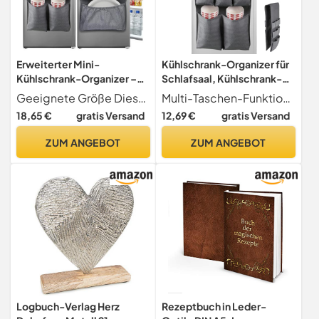
Erweiterter Mini-
Kühlschrank-Organizer für
Kühlschrank-Organizer –
Schlafsaal, Kühlschrank-
162,6 x 31 cm,
Organizer für Schule,
Geeignete Größe Dieser Aufbewahrungs-Organizer für den Kühlschrank besteht aus atmungsaktivem Vliesstoff, enthält 15 große Taschen. Die Mini-Kühlschrankaufbewahrung misst 162,6 x 31 cm, geeignet für Mini-Haushaltskühlschränke mit einer Länge von weniger als 55,9 cm
Multi-Taschen-Funktion Organisieren Sie Ihre Küchen-Must-Haves effizient mit dem Multi-Taschen-Design dieses Kühlschrank-Organizers für Schlafsäle. Es kann eine Vielzahl von Küchenutensilien mit Taschen unterschiedlicher Größe aufbewahren, was die Verwaltung erleichtert
Schulwohnheim und Büro,
Schlafsaal, Kühlschrank-
18,65 €
gratis Versand
12,69 €
gratis Versand
über dem Kühlschrank,
Aufbewahrungsregal mit 15
Aufbewahrungs-Organizer
Taschen, Kühlschrank-
ZUM ANGEBOT
ZUM ANGEBOT
mit 15 Taschen für Besteck,
Organizer für Besteck,
Getränke, Papierwaren,
Getränke, Papierwaren
College-Must-Have, Grau
Logbuch-Verlag Herz
Rezeptbuch in Leder-