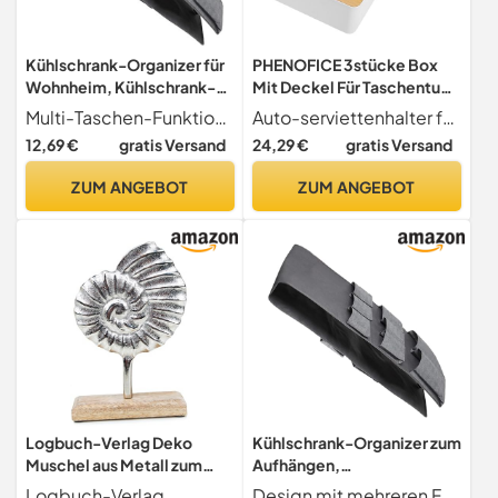
Kühlschrank-Organizer für
PHENOFICE 3stücke Box
Wohnheim, Kühlschrank-
Mit Deckel Für Taschentuch
Organizer –
Rechteckige Abdeckung
Multi-Taschen-Funktion Organisieren Sie Ihre Küchen-Must-Haves effizient mit dem Multi-Taschen-Design dieses Kühlschrank-Organizers für Schlafsäle. Es kann eine Vielzahl von Küchenutensilien mit Taschen unterschiedlicher Größe aufbewahren, was die Verwaltung erleichtert
Auto-serviettenhalter für die einfache und schnelle entnahme von taschentüchern konzipiert, dieser taschentuchbox-bezug eine vielseitige ergänzung für jeden und eignet sich für viele zwecke.
Aufbewahrungsregal für
Für Taschentuchbox
12,69 €
gratis Versand
24,29 €
gratis Versand
Wohnheim mit 15 Taschen,
Einfacher Halter Für
Kühlschrank-Organizer für
Papierwaren Tissue Box
ZUM ANGEBOT
ZUM ANGEBOT
Besteck, Getränke,
Cover Für Schreibtisch
Papierwaren
Oder Bad
Logbuch-Verlag Deko
Kühlschrank-Organizer zum
Muschel aus Metall zum
Aufhängen,
Hinstellen Silber maritim
Aufbewahrungsregal für
Logbuch-Verlag
Design mit mehreren Fächern Diese Tasche kann eine Vielzahl von Küchenutensilien aufbewahren, dank ihres Multi-Taschen-Designs, ausgestattet mit mehreren Taschen unterschiedlicher Größe, sodass Sie sich keine Sorgen um überfüllten Platz machen müssen