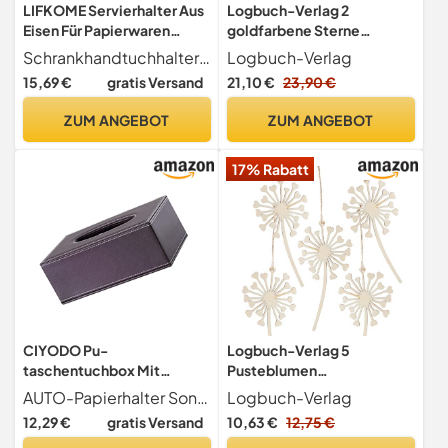
LIFKOME Servierhalter Aus
Logbuch-Verlag 2
Eisen Für Papierwaren
goldfarbene Sterne
Praktisches
Dekoschalen aus Metall
Schrankhandtuchhalter dies ein papierhalter, der aus hochwertigem material hergestellt und täglichem rost, korrosion und anlaufen standhält.
Logbuch-Verlag
Küchenaccessoire
Schale Schlüsselablage
15,69 €
gratis Versand
21,10 €
23,90 €
Langlebig Und Platzsparend
Deko Teller gold
Für Servietten Und Tissue-
Weihnachtsdeko 21 x 21 cm
ZUM ANGEBOT
ZUM ANGEBOT
lagerung
17% Rabatt
CIYODO Pu-
Logbuch-Verlag 5
taschentuchbox Mit
Pusteblumen
Organizer Für Zuhause Auto
Osteranhänger Holz Deko
AUTO-Papierhalter Sonnenblenden-Tissue-Halter Leder-Tissue-Box für Auto Leder-Tissue-Box für Auto Auto- -Tissue-Halter Auto-Serviettenhalter Auto- -Tissue-Organizer-Box Sonnenblenden-Servietten-Halter Auto-Tissue-Spender Auto-Armaturenbrett-Tissue-Halter stabile PU-Struktur-Tissue-Box zum Organisieren Papier.
Logbuch-Verlag
Und Büro Serviettenhalter
Anhänger mit Herzen 15 x
12,29 €
gratis Versand
10,63 €
12,75 €
Aus Pu Geeignet Für
7,5 cm Geschenkanhänger