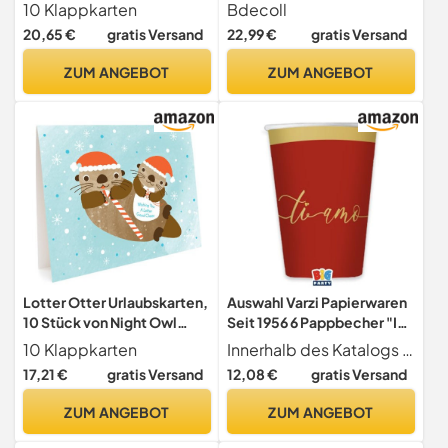
Papierwaren
Amerikanische Party
10 Klappkarten
Bdecoll
Geschirr Set für
20,65 €
gratis Versand
22,99 €
gratis Versand
Amerikanische Flagge -
Teller Becher Servietten
ZUM ANGEBOT
ZUM ANGEBOT
USA BBQ Papierware
Dekoration
Lotter Otter Urlaubskarten,
Auswahl Varzi Papierwaren
10 Stück von Night Owl
Seit 1956 6 Pappbecher "Ich
Papierwaren
liebe dich" Gold 200cc
10 Klappkarten
Innerhalb des Katalogs von Cartoleria Varzi finden Sie viele Artikel zum Thema Valentine um Ihren Tisch zu dekorieren. Wählen Sie die Tischdekoration.
17,21 €
gratis Versand
12,08 €
gratis Versand
ZUM ANGEBOT
ZUM ANGEBOT