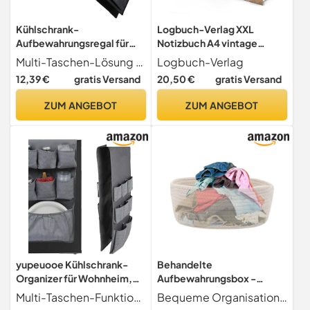
Kühlschrank-
Logbuch-Verlag XXL
Aufbewahrungsregal für
Notizbuch A4 vintage
Wohnheim, für Schule,
blanko Buch leer Tagebuch
Multi-Taschen-Lösung Unser Kühlschrank-Organizer ist mit mehreren Taschen unterschiedlicher Größe ausgestattet, in denen eine Vielzahl von Küchenutensilien aufbewahrt werden kann. Verabschieden Sie sich von überfülltem Raum und begrüßen Sie eine effiziente Organisation
Logbuch-Verlag
Wohnheim, mit 15 Fächern,
Familienchronik Nostalgie
12,39 €
gratis Versand
20,50 €
gratis Versand
Kühlschrank-Organizer für
natur rot
Besteck, Getränke,
ZUM ANGEBOT
ZUM ANGEBOT
Papierwaren
yupeuooe Kühlschrank-
Behandelte
Organizer für Wohnheim,
Aufbewahrungsbox -
Kühlschrank-Organizer,
Baumwollseilkorb,
Multi-Taschen-Funktion Organisieren Sie Ihre Küchen-Must-Haves effizient mit dem Multi-Taschen-Design dieses Kühlschrank-Organizers für Schlafsäle. Es kann eine Vielzahl von Küchenutensilien mit Taschen unterschiedlicher Größe aufbewahren, was die Verwaltung erleichtert
Bequeme Organisation - Mit der leistungsstarken Aufbewahrungsfunktion eignet sich dieser gewebte Aufbewahrungskorb für verschiedene Szenarien. Es kann verwendet werden, um Dokumente, Studiosachen und Studentenbücher zu speichern, die Umwelt sauber zu halten. Perfekt für den Heim-, Studio- oder Schulgebrauch
Aufbewahrungsregal mit 15
Gewebte Hundespielzeug