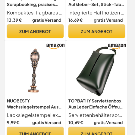
Scrapbooking, präzises
Aufkleber-Set, Stick-Tabs,
quadratisches
Schreibwaren-Organizer,
Kompaktes, tragbares Design Die große Größe gewährleistet eine einfache Handhabung, während der leichte und tragbare Formfaktor bedeutet, dass es mühelos in einer Basteltasche transportiert oder ordentlich in einer Schreibtischschublade verstaut werden kann, sodass es für Bastelpartys, Kurse oder schnelle Projekte unterwegs zugänglich ist
Integrierte Haftnotizen - Diese Kollektion kombiniert sorgfältig dekorativ mit funktionalen Klebezetteln und bietet ein vielseitiges Werkzeugset für ästhetische Verzierungen und praktische Notizen oder Indexierung in Planern und Zeitschriften
Ausschnittgerät,
Notizblock,
13,39 €
gratis Versand
16,69 €
gratis Versand
komfortable manuelle
Anmerkungsgerät,
Bedienung, Vorbereitung
Verbesserung von
ZUM ANGEBOT
ZUM ANGEBOT
von Grafikmaterial, Zubehör
Bastelprojekten,
für Papierwaren, große
persönlichen
tragbare Größe, grüne F
Gegenständen, festliche
Papierwaren, große
NUOBESTY
TOPBATHY Serviettenbox
Wachssiegelstempel Aus
Aus Leder Einfache Öffnung
Metall Mit Kupfergriff Für
Und Befüllung Für
Lacksiegelstempel exquisiter siegelstil, für sie selbst oder ihre freunde, einladungsstempel
Serviettenbehälter sorgfältige verarbeitung und saubere verkabelung ermöglichen die schaffung einer desktop-taschentuchbox aus leder und eines taschentuchbehälters aus leder
Umschläge Einladungen
Papierwaren Wasser Und
9,99 €
gratis Versand
10,69 €
gratis Versand
Geschenkpapier
Ölbeständig Leicht Zu
Dekoration Und Verzierung
Reinigen Als
ZUM ANGEBOT
ZUM ANGEBOT