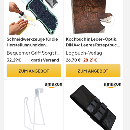
Schneidwerkzeuge für die
Kochbuch in Leder-Optik,
Herstellung und den
DIN A4: Leeres Rezeptbuch
einziehbaren
zum Selberschreiben, Buch
Bequemer Griff Sorgt für einen sicheren Halt, das Schneidteil zieht sich sanft durch Drücken der Taste des Schiebers ein, mit einem komfortablen Griff mit rutschfestem Griff für kontrolliertes Schneiden
Logbuch-Verlag
Dosenschneider |
für Rezepte mit
32,29 €
gratis Versand
26,70 €
28,21 €
Rutschfester einziehbarer
Metallecken, Geschenk
Dosenschneider |
Geburtstag & Hochzeit,
ZUM ANGEBOT
ZUM ANGEBOT
Mehrzweck-Papierwaren,
Großes Notizbuch Kochen,
Papierschneidewerkzeug
Vintage Hardcover, 164
für Seil, Teppich, Gurt
Blanko Seiten