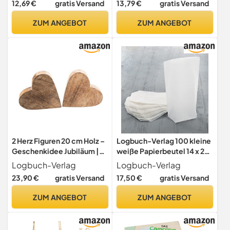
12,69 €
gratis Versand
13,79 €
gratis Versand
Fächern, Kühlschrank-
Organizer | Multiuse
Organizer für Besteck,
Waschraum Lagerung Für
ZUM ANGEBOT
ZUM ANGEBOT
Getränke, Papierwaren
Kleiderbücher
Papierwaren, Faltbare
Wohnkultur Tablett Mit
stabilen Griffen Für
2 Herz Figuren 20 cm Holz –
Logbuch-Verlag 100 kleine
Geschenkidee Jubiläum |
weiße Papierbeutel 14 x 22
Wohnaccessoire Geschenk
x 5,5 cm Pergament
Logbuch-Verlag
Logbuch-Verlag
Deko liebevolles Detail
Pergamin Papiertüten
23,90 €
gratis Versand
17,50 €
gratis Versand
Hochzeit Jahrestag
leicht transparent
lebensmittelecht
ZUM ANGEBOT
ZUM ANGEBOT