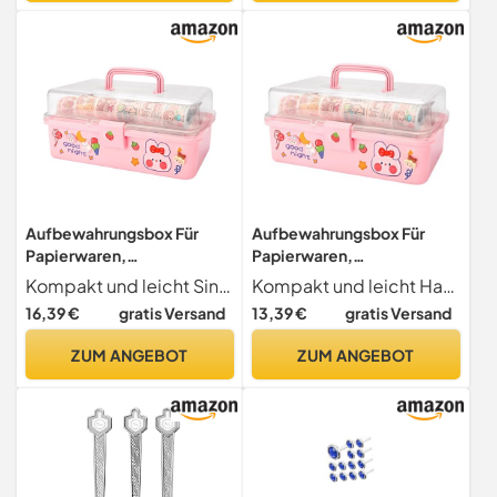
zerlegbar, einfach
aufzubauen, st
Aufbewahrungsbox Für
Aufbewahrungsbox Für
Papierwaren,
Papierwaren,
Werkzeugkasten Für
Werkzeugkiste Für
Kompakt und leicht Sind Sie müde von der Unordnung im Haus? Diese Briefpapieraufbewahrungsbox bietet eine einfache Aufbewahrung, wenn Sie unterwegs sind oder verschiedene Gegenstände zu Hause organisieren müssen. Das tragbare Design und die leicht zu bewegende Funktionalität machen es zu einer einfachen Lösung, um Ihren Platz zu vereinfachen
Kompakt und leicht Haben Sie genug von der Unordnung zu Hause? Diese Aufbewahrungsbox für Schreibwaren bietet eine einfache Aufbewahrung, wenn Sie unterwegs sind oder verschiedene Gegenstände zu Hause organisieren müssen. Sein tragbares Design und die leicht zu bewegende Funktionalität machen es zu einer einfachen Lösung zur Vereinfachung Ihres Platzbedarfs
Papierwaren | Rosa
Papierwaren | Rosa
16,39 €
gratis Versand
13,39 €
gratis Versand
Tragbare
Tragbare Werkzeugkiste,
Aufbewahrungsbox Mit
Verwaltete
ZUM ANGEBOT
ZUM ANGEBOT
Griff Für Werkzeugkasten -
Aufbewahrungsbox –
Mehrschichtige
Mehrschichtige
Medikamentenbox
Medizinbox, Transparenter
Durchsichtiger
Multifunktions-
Multifunktionaler
Aufbewahrungsorgani