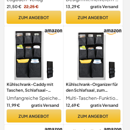
auf Holzsockel
den Kühlschrank mit 15
21,50 €
22,25 €
13,29 €
gratis Versand
Badezimmer Geschenk 24
Fächern, Kühlschrank-
cm
Organizer für Besteck,
ZUM ANGEBOT
ZUM ANGEBOT
Getränke, Papierwaren
Kühlschrank-Caddy mit
Kühlschrank-Organizer für
Taschen, Schlafsaal-
den Schlafsaal, zum
Organizer, Besteck-
Aufhängen, Organizer für
Umfangreiche Speicherkapazität Der Kühlschrank-Caddy verfügt über 15 Taschen, die reichlich Platz bieten, um eine Vielzahl von Gegenständen wie Besteck, Getränke und Papierwaren zu organisieren. Dieses umfangreiche Taschensystem hilft, Ihren Kühlschrank oder Schlafsaal organisiert und aufgeräumt zu halten.
Multi-Taschen-Funktion Organisieren Sie Ihre Küchen-Must-Haves effizient mit dem Multi-Taschen-Design dieses Kühlschrank-Organizers für Schlafsäle. Es kann eine Vielzahl von Küchenutensilien mit Taschen unterschiedlicher Größe aufbewahren, was die Verwaltung erleichtert
Aufbewahrungsregal,
Wohnheim, mit 15 Taschen,
11,99 €
gratis Versand
12,69 €
gratis Versand
Getränke-Organizer,
Kühlschrank-Organizer für
Papierwaren-
Besteck, Getränke,
ZUM ANGEBOT
ZUM ANGEBOT
Aufbewahrung, 160 x 32 cm
Papierwaren
für enge Bereiche wie