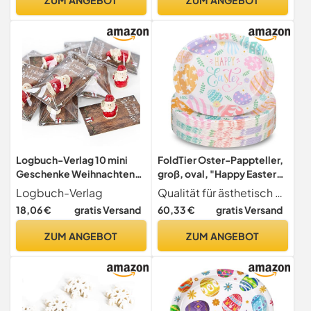
Terminplaner,
Reisetagebuch, Journaling
Buch Erwachsene
Logbuch-Verlag 10 mini
FoldTier Oster-Pappteller,
Geschenke Weihnachten
groß, oval, "Happy Easter",
Santa klein mit Kleiner
Papier-Servierschale,
Logbuch-Verlag
Qualität für ästhetisch ansprechendes Ostergeschirr Feiern Sie Ostern mit diesen hochwertigen Oster-Papptellern. Geben Sie sich nicht mit typischen Papptellern zufrieden. Diese Einwegteller sind mit fröhlichen Ostergrüßen, Eiern und Gras in lebendigen Farben entworfen, um sicherzustellen, dass jedes Stück sowohl funktional als auch dekorativ ist. Sie sind aus dickem, stabilem und zuverlässigem Papier hergestellt, bieten eine attraktive, aber solide Lösung zum Servieren von Desserts, Obst und Snacks
Weihnachtskarte
Geschirr, für Party, 100
18,06 €
gratis Versand
60,33 €
gratis Versand
Weihnachtsfeier Kunden
Stück, 28,9 x 33 cm
Gäste
(Osterstil)
ZUM ANGEBOT
ZUM ANGEBOT