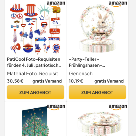
PatiCool Foto-Requisiten
-Party-Teller –
für den 4. Juli, patriotische
Frühlingshasen-
USA, Unabhängigkeitstag,
Tischdecke, Banner, -
Material Foto-Requisiten für den 4. Juli sind aus hochwertigem weißem Karton und Holzstäbchen. Klassisches rot-blau-weißes Design ähnlich der amerikanischen Flagge, perfekt für alle Arten von patriotischen Veranstaltungen.
Generisch
Party-Dekorationen,
Papierwaren, Teller,
30,58 €
gratis Versand
10,19 €
gratis Versand
patriotische Papierwaren,
Servietten, Becher – für
Partyzubehör, 4. Juli,
Esszimmer, Schlafzimmer,
ZUM ANGEBOT
ZUM ANGEBOT
patriotisches Partyzubehör,
Küche, Büro, Schule,
25 Stück
Bauernhaus, Hotel,
Camping, Picknick