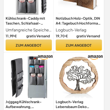
Kühlschrank-Caddy mit
Notizbuch Holz-Optik, DIN
Taschen, Schlafsaal-
A4: Tagebuch Hochformat,
Organizer, Besteck-
Note Book Jahresringe,
Umfangreiche Speicherkapazität Der Kühlschrank-Caddy verfügt über 15 Taschen, die reichlich Platz bieten, um eine Vielzahl von Gegenständen wie Besteck, Getränke und Papierwaren zu organisieren. Dieses umfangreiche Taschensystem hilft, Ihren Kühlschrank oder Schlafsaal organisiert und aufgeräumt zu halten.
Logbuch-Verlag
Aufbewahrungsregal,
Journal für Notizen,
11,99 €
gratis Versand
19,70 €
gratis Versand
Getränke-Organizer,
Hardcover Einband, 136
Papierwaren-
Blanko Seiten, Geschenk
ZUM ANGEBOT
ZUM ANGEBOT
Aufbewahrung, 160 x 32 cm
Vintage, Terminplaner,
für enge Bereiche wie
Reisetagebuch Leer, Buch
Schlafsäle oder kleine
Erwachsene
Küchen.
Jvjggag Kühlschrank-
Logbuch-Verlag
Aufbewahrung,
Lebensbaum Deko