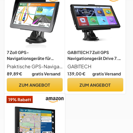
Navigation
7 Zoll GPS-
GABITECH 7 Zoll GPS
Navigationsgeräte für
Navigationsgerät Drive 7.0
Auto/LKW/Camper 2025​​
Navi für LKW, PKW,
Praktische GPS-Navigation Intelligente Blitzerwarnungen, akustische Warnungen, Routenplanung, Ansagen von Straßennamen, aktuelle Geschwindigkeit und aktiver Spurhalteassistent, Anzeige der verbleibenden Entfernung, Auskunft über die voraussichtliche Ankunftszeit
GABITECH
mit Europa-Karte –
Wohnmobil, lebenslange
89,89 €
gratis Versand
139,00 €
gratis Versand
Sprachführung, POI &
Updates
Tempowarnung,
ZUM ANGEBOT
ZUM ANGEBOT
Lebenslange Kostenlose
Kartenupdates
19% Rabatt