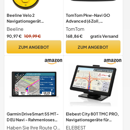
Beeline Velo 2
TomTom Pkw-Navi GO
Navigationsgerät
Advanced (6 Zoll,
Ø46,4mm für Fahrrad +
Stauvermeidung Dank
Beeline
TomTom
universelle
TomTom Traffic,
90,97 €
109,99 €
168,86 €
gratis Versand
Lenkerhalterung | Fahrrad
Weltkarten-Updates
Navigation
inklusive, Updates über Wi-
ZUM ANGEBOT
ZUM ANGEBOT
Fi, dynamischer
Fahrspurassistent,
integrierte, umkehrbare
Halterung)
Garmin DriveSmart 55 MT-
Elebest City 80T TMC PRO,
D EU Navi - Rahmenloses
Navigationsgeräte für
Touch-Display, 3D-
Auto,Camper
Haben Sie Ihre Route Optimal Im Blick Das Navi mit rahmenlosen 5,5 Zoll (13,97 cm) Multitouch-Glasdisplay zeigt Karten und Hinweise in Hochauflösung. Geeignet für Garmin BC 30 und 40 Rückfahrkamera. Batterielaufzeit Bis zu eine Stunde
ELEBEST