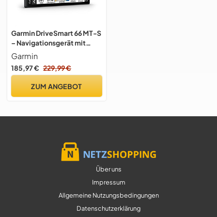
Garmin DriveSmart 66 MT-S
– Navigationsgerät mit
hellem 6 Zoll (15,2 cm) HD-
Garmin
Display, 3D-Europakarten
185,97 €
229,99 €
mit Umweltzonen,
Verkehrsinfos in Echtzeit
ZUM ANGEBOT
via Garmin Drive App,
Sprach- und
Fahrerassistenz
Über uns
Impressum
Allgemeine Nutzungsbedingungen
Datenschutzerklärung