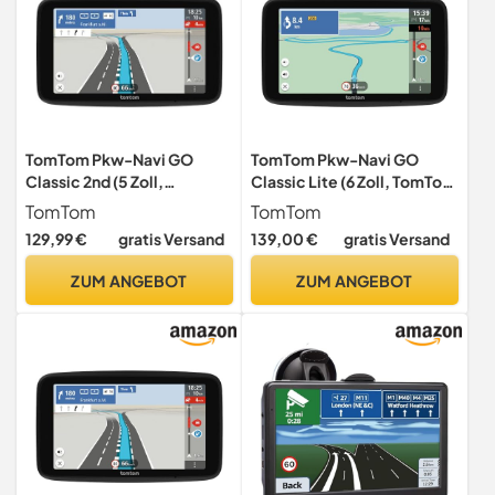
TomTom Pkw-Navi GO
TomTom Pkw-Navi GO
Classic 2nd (5 Zoll,
Classic Lite (6 Zoll, TomTom
Stauvermeidung Dank
Traffic, Karten-Updates für
TomTom
TomTom
TomTom Traffic, Karten-
Europa inklusive, Updates
129,99 €
gratis Versand
139,00 €
gratis Versand
Updates Europa inklusive,
über Wi-Fi, integrierte,
Updates über WiFi,
umkehrbare Halterung)
ZUM ANGEBOT
ZUM ANGEBOT
dynamischer
Fahrspurassistent,
integrierte, umkehrbare
Halterung)