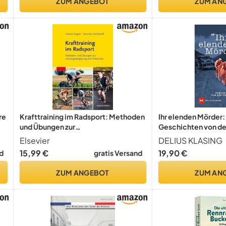
ZUM ANGEBOT
ZUM AN
re
Krafttraining im Radsport: Methoden
Ihr elenden Mörder:
und Übungen zur
Geschichten von der
ts
Leistungssteigerung und Prävention
Elsevier
DELIUS KLASING
15,99 €
19,90 €
d
gratis Versand
ZUM ANGEBOT
ZUM AN