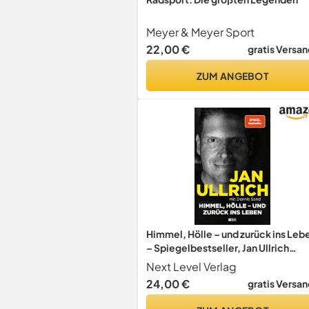
Meyer & Meyer Sport
22,00 €
gratis Versan
ZUM ANGEBOT
Himmel, Hölle – und zurück ins Leb
– Spiegelbestseller, Jan Ullrich
Biografie zur Prime Video Doku-
Next Level Verlag
Serie, Tour de France Sieger 1997,
24,00 €
gratis Versan
Doping, ... Ullrich. Das Buch zur Pr
Video Doku-Serie