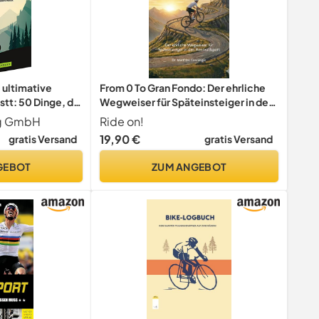
 ultimative
From 0 To Gran Fondo: Der ehrliche
tt: 50 Dinge, die
Wegweiser für Späteinsteiger in den
st
Rennradsport
ag GmbH
Ride on!
19,90 €
gratis Versand
gratis Versand
GEBOT
ZUM ANGEBOT