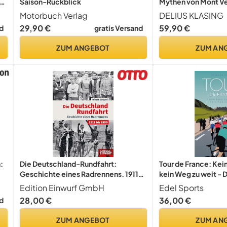
Saison-Rückblick
Mythen von Mont Ve
Gotthardpass
Motorbuch Verlag
DELIUS KLASING
29,90 €
59,90 €
d
gratis Versand
ZUM ANGEBOT
ZUM AN
:
Die Deutschland-Rundfahrt:
Tour de France: Kei
Geschichte eines Radrennens. 1911
kein Weg zu weit - 
bis 1950
Standardwerk zur h
Edition Einwurf GmbH
Edel Sports
Radrundfahrt der W
28,00 €
36,00 €
d
ZUM ANGEBOT
ZUM AN