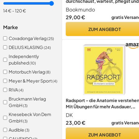
durchschaust, wartest, pflegst und
reparierst du dein Motorrad.
Bookmundo
14 €
-
120 €
29,00 €
gratis Versan
Marke
ZUM ANGEBOT
Covadonga Verlag
(25)
DELIUS KLASING
(24)
Independently
published
(10)
Motorbuch Verlag
(8)
Meyer & Meyer Sport
(4)
RIVA
(4)
Bruckmann Verlag
Radsport – die Anatomie verstehen
GmbH
(3)
Mit Übungen für mehr Ausdauer,
Kraft und eine bessere Technik
Knesebeck Von Dem
DK
GmbH
(3)
23,00 €
gratis Versan
Audible
(3)
ZUM ANGEBOT
CALVENDO