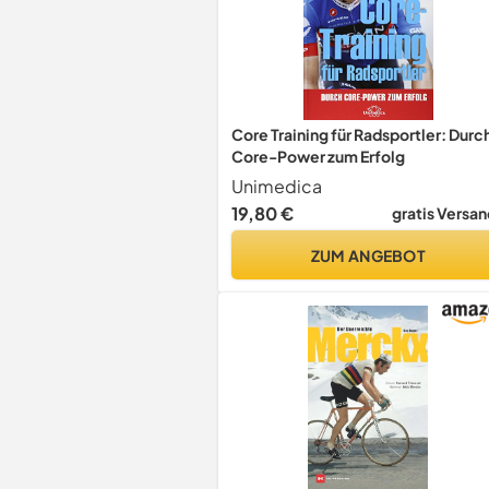
Core Training für Radsportler: Durc
Core-Power zum Erfolg
Unimedica
19,80 €
gratis Versan
ZUM ANGEBOT