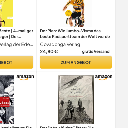
Beste | 4-maliger
Der Plan: Wie Jumbo-Visma das
ger | Der
beste Radsportteam der Welt wurde
portler unserer
Edel Sports - ein Verlag der Edel Verlagsgruppe
Covadonga Verlag
24,80 €
gratis Versand
GEBOT
ZUM ANGEBOT
lsozialismus: Ein
Der Schweiß der Götter: Die