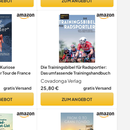
GEBOT
ZUM ANGEBOT
 Kuriose
Die Trainingsbibel für Radsportler:
 Tour de France
Das umfassende Trainingshandbuch
Covadonga Verlag
25,80 €
gratis Versand
gratis Versand
GEBOT
ZUM ANGEBOT