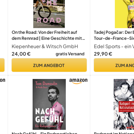
On the Road: Von der Freiheit auf
Tadej Pogačar: Der 
dem Rennrad | Eine Geschichte mit
Tour-de-France-Sie
Anstiegen und Abfahrten - das
erfolgreichste Rads
Kiepenheuer & Witsch GmbH
perfekte Geschenk für Rennradfans
Zeit
24,00 €
29,90 €
gratis Versand
ZUM ANGEBOT
ZUM AN
Nach Gefühl – Ein Radsportleben
Radsport im Nationa