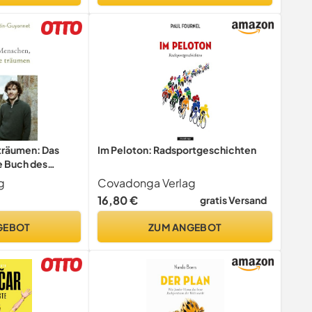
träumen: Das
Im Peloton: Radsportgeschichten
e Buch des
ofis und
g
Covadonga Verlag
phen
16,80 €
gratis Versand
GEBOT
ZUM ANGEBOT