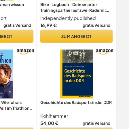
s man wissen
Bike-Logbuch - Dein smarter
Trainingspartner auf zwei Rädern!:
Das Radsport-Tagebuch für
ort
Independently published
Hobbyfahrer, Gravel-Biker und
16,99 €
gratis Versand
gratis Versand
Rennradfans
GEBOT
ZUM ANGEBOT
: Wie ich als
Geschichte des Radsports in der DDR
elt im Triathlon
L-Bestseller
Kohlhammer
euer und
54,00 €
gratis Versand