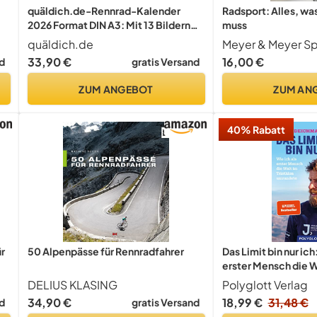
quäldich.de-Rennrad-Kalender
Radsport: Alles, wa
2026 Format DIN A3: Mit 13 Bildern
muss
und 12 Touren durch das Radsport-
quäldich.de
Meyer & Meyer Sp
Jahr 2026
33,90 €
16,00 €
d
gratis Versand
ZUM ANGEBOT
ZUM AN
40% Rabatt
ür
50 Alpenpässe für Rennradfahrer
Das Limit bin nur ich
erster Mensch die W
umrundete - SPIEGE
DELIUS KLASING
Polyglott Verlag
(POLYGLOTT Abent
34,90 €
18,99 €
31,48 €
d
gratis Versand
Reiseberichte)