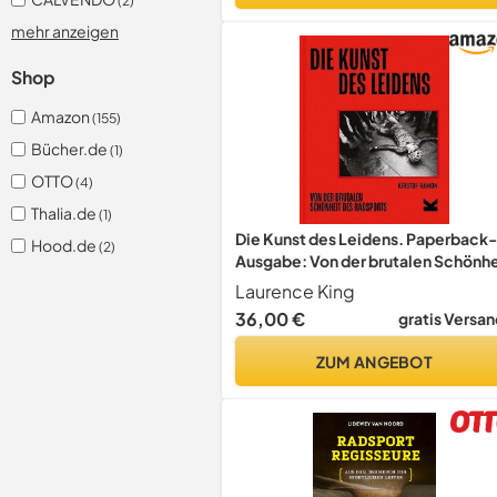
(2)
mehr anzeigen
Shop
Amazon
(155)
Bücher.de
(1)
OTTO
(4)
Thalia.de
(1)
Die Kunst des Leidens. Paperback-
Hood.de
(2)
Ausgabe: Von der brutalen Schönhe
des Radsports
Laurence King
36,00 €
gratis Versan
ZUM ANGEBOT