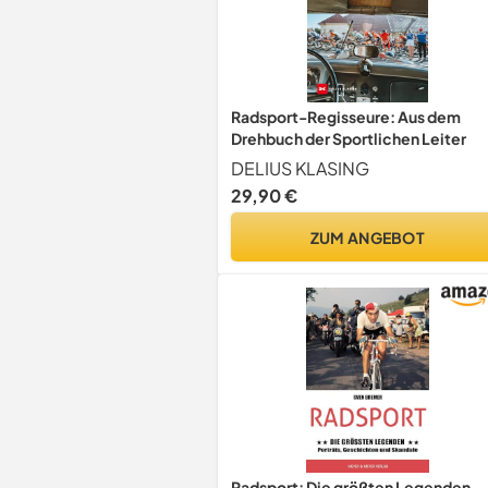
Radsport-Regisseure: Aus dem
Drehbuch der Sportlichen Leiter
DELIUS KLASING
29,90 €
ZUM ANGEBOT
Radsport: Die größten Legenden