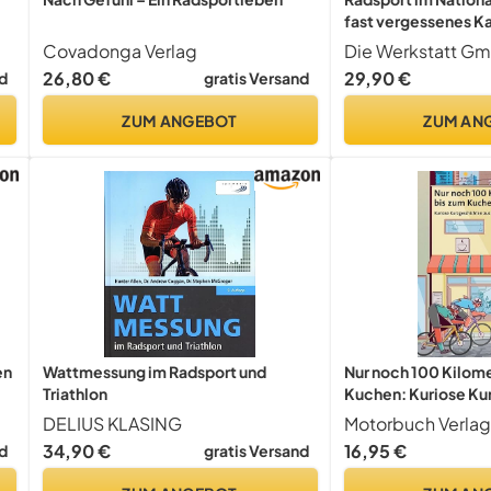
fast vergessenes Ka
deutschen Sportge
Covadonga Verlag
Die Werkstatt G
26,80 €
29,90 €
d
gratis Versand
ZUM ANGEBOT
ZUM AN
en
Wattmessung im Radsport und
Nur noch 100 Kilome
Triathlon
Kuchen: Kuriose Ku
aus der Rennradwel
DELIUS KLASING
Motorbuch Verlag
34,90 €
16,95 €
d
gratis Versand
ime