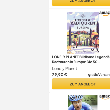
ZUM ANGEBOT
LONELY PLANET Bildband Legendä
Radtouren in Europa: Die 50
spannendsten Touren des Kontinen
Lonely Planet
29,90 €
gratis Versan
ZUM ANGEBOT