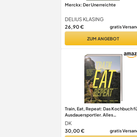
Merckx: Der Unerreichte
DELIUS KLASING
26,90 €
gratis Versan
ZUM ANGEBOT
Train, Eat, Repeat: Das Kochbuch f
Ausdauersportler. Alles
Wissenswerte zur Ernährung im
DK
Ausdauersportl. Mit 30 Gerichten
30,00 €
gratis Versan
und großem Rezeptbaukasten