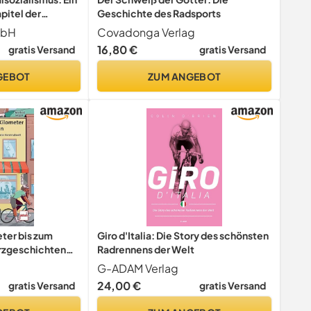
pitel der
Geschichte des Radsports
schichte
mbH
Covadonga Verlag
16,80 €
gratis Versand
gratis Versand
GEBOT
ZUM ANGEBOT
ter bis zum
Giro d'Italia: Die Story des schönsten
rzgeschichten
Radrennens der Welt
t
G-ADAM Verlag
24,00 €
gratis Versand
gratis Versand