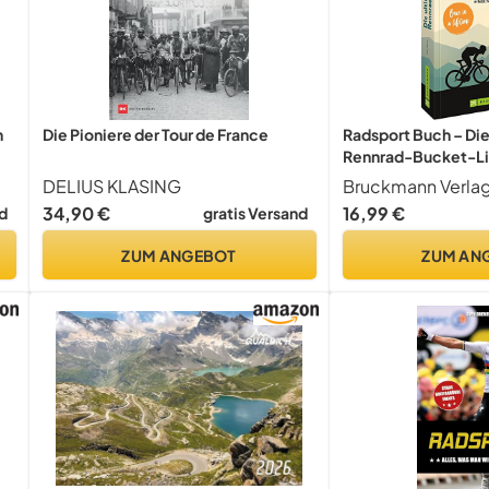
h
Die Pioniere der Tour de France
Radsport Buch – Die
Rennrad-Bucket-Lis
du erlebt haben mus
DELIUS KLASING
Bruckmann Verl
34,90 €
16,99 €
d
gratis Versand
ZUM ANGEBOT
ZUM AN