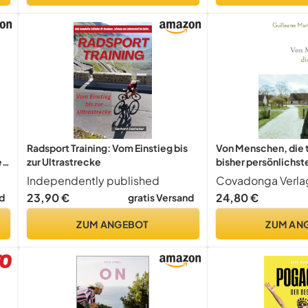
Radsport Training: Vom Einstieg bis
Von Menschen, die 
it
zur Ultrastrecke
bisher persönlichst
erfolgreichen Radpr
Independently published
Covadonga Verla
studierten Philoso
23,90 €
24,80 €
d
gratis Versand
ZUM ANGEBOT
ZUM AN