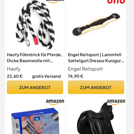
Haofy Führstrick für Pferde,
Engel Reitsport | Lammfell
Dicke Baumwolle mit
Sattelgurt Dressur Kurzgurt
Haken aus Legierung,
Konturgurt EGURT-70-
Haofy
Engel Reitsport
Robust für Reitsport und
SCH-MED schwarz/med.
23,60 €
gratis Versand
74,90 €
Viehzucht (2,5 Meter lang)
28" 70cm
ZUM ANGEBOT
ZUM ANGEBOT