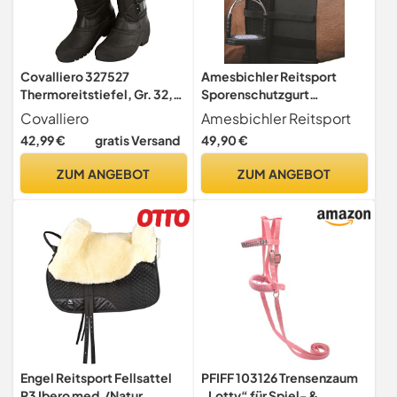
Covalliero 327527
Amesbichler Reitsport
Thermoreitstiefel, Gr. 32,
Sporenschutzgurt
herausnehmbarer Schaft,
HorseGuard schwarz
Covalliero
Amesbichler Reitsport
schwarz
42,99 €
gratis Versand
49,90 €
ZUM ANGEBOT
ZUM ANGEBOT
Engel Reitsport Fellsattel
PFIFF 103126 Trensenzaum
R3 Ibero med./Natur
„Lotty“ für Spiel- &