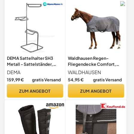
DEMA Sattelhalter SH3
Waldhausen Regen-
Metall - Sattelständer,
Fliegendecke Comfort,
Reitsportständer,
grau, 135 cm
DEMA
WALDHAUSEN
Pferdehalter -
159,99 €
gratis Versand
54,95 €
gratis Versand
alleinstehend, 3 Sättel,
robust, langlebig -
ZUM ANGEBOT
ZUM ANGEBOT
Reitsport, Stall, Reitverein,
Private Pferdehaltung