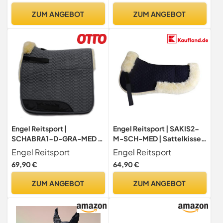
Hobby Horsing –
ZUM ANGEBOT
ZUM ANGEBOT
Tannengrün
Engel Reitsport |
Engel Reitsport | SAKIS2-
SCHABRA1-D-GRA-MED |
M-SCH-MED | Sattelkissen
Schabracke | Steppstoff |
mit echtem Merino
Engel Reitsport
Engel Reitsport
Lammfell im Sattelbereich
Lammfell | mit Fellrand
69,90 €
64,90 €
| Half Lined | Fellkranz vorne
vorne und hinten |
| Dressur | Stoff grau Fell
Steppstoff schwarz Fell
ZUM ANGEBOT
ZUM ANGEBOT
med.
med. Grösse M