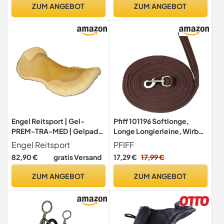
von Pferd oder Pony zu
Farbe Mocca braun
ZUM ANGEBOT
ZUM ANGEBOT
messen
Engel Reitsport | Gel-
Pfiff 101196 Softlonge,
PREM-TRA-MED | Gelpad
Longe Longierleine, Wirbel
Premium transparent |
Karabinerhaken, ca 8,20
Engel Reitsport
PFIFF
helles Gel Sattelkissen | mit
Meter
82,90 €
gratis Versand
17,29 €
17,99 €
Lammfell gefüttert - Fully
linend | Fellrand
ZUM ANGEBOT
ZUM ANGEBOT
vorne&hinten | optimale
Druckverteilung |
Antirutsch