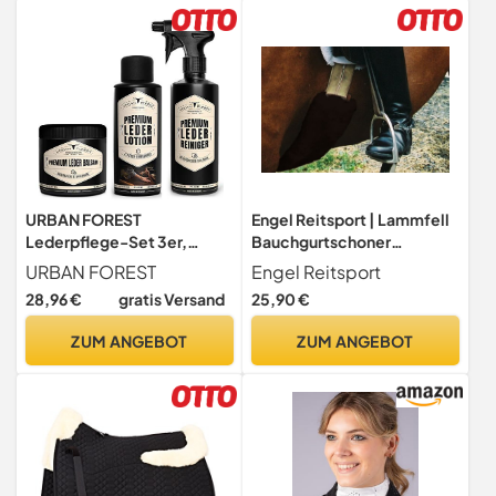
URBAN FOREST
Engel Reitsport | Lammfell
Lederpflege-Set 3er,
Bauchgurtschoner
Lederreiniger, Lederbalsam
60x12cm Fell Mocca braun
URBAN FOREST
Engel Reitsport
& Lederlotion
(Bagu)
28,96 €
gratis Versand
25,90 €
ZUM ANGEBOT
ZUM ANGEBOT