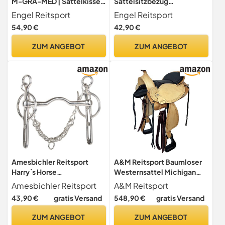
M-GRA-MED | Sattelkissen
Sattelsitzbezug
mit echtem Merino
Sattelauflage echtes
Engel Reitsport
Engel Reitsport
Lammfell | Fellrand vorne |
Merino Lammfell SABEZ1-
54,90 €
42,90 €
Steppstoff grau Fell med. |
M-MED für englische
Grösse M
Reitsattel med. Größe M
ZUM ANGEBOT
ZUM ANGEBOT
Amesbichler Reitsport
A&M Reitsport Baumloser
Harry`s Horse
Westernsattel Michigan
Liverpoolkandare Stange
Eco aus Büffelleder,
Amesbichler Reitsport
A&M Reitsport
mit Zungenfreiheit
Größe:17 Zoll
43,90 €
gratis Versand
548,90 €
gratis Versand
Edelstahl mit Kette
ZUM ANGEBOT
ZUM ANGEBOT