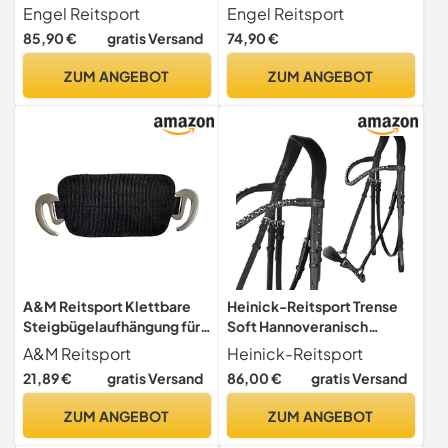
Lammfell Satteldecke |
Kurzgurt Konturgurt
Engel Reitsport
Engel Reitsport
Korrektur Aufpolsterbar |
WGURT-55-SCH-MED
85,90 €
gratis Versand
74,90 €
Fellrand vorne und hinten |
schwarz/med. 22" 55cm
Dressur | Stoff schwarz Fell
ZUM ANGEBOT
ZUM ANGEBOT
med.
A&M Reitsport Klettbare
Heinick-Reitsport Trense
Steigbügelaufhängung für
Soft Hannoveranisch
baumlose Sättel,
verstellbar Stride Schwarz
A&M Reitsport
Heinick-Reitsport
Grau/Schwarz, Edelstahl,
~ Glow-Ash ~ Vollblut
21,89 €
gratis Versand
86,00 €
gratis Versand
Offene
Steigbügelaufhängung, ca.
ZUM ANGEBOT
ZUM ANGEBOT
21cm breit, ca. 9,5cm lang