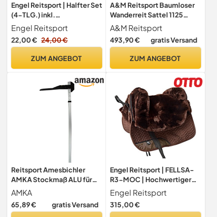
Engel Reitsport | Halfter Set
A&M Reitsport Baumloser
(4-TLG.) inkl.
Wanderreit Sattel 1125
Nasenschoner,
Braun, mit weißen Nähten,
Engel Reitsport
A&M Reitsport
Genickschoner und 2X
Größe:16 Zoll
22,00 €
24,00 €
493,90 €
gratis Versand
Backenstückbezug SET4-
SCH Lammfell schwarz (Set
ZUM ANGEBOT
ZUM ANGEBOT
4)
Reitsport Amesbichler
Engel Reitsport | FELLSA-
AMKA Stockmaß ALU für
R3-MOC | Hochwertiger
Pferde bis 180 cm
Fellsattel | echtes Merino
AMKA
Engel Reitsport
Aluminium Pferde
Lammfell | baumloses
65,89 €
gratis Versand
315,00 €
Stockmaß um die Größe
Bare-Back-pad | Gr. Ibero