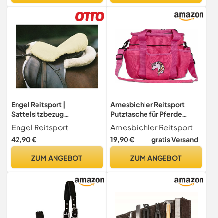
Engel Reitsport |
Amesbichler Reitsport
Sattelsitzbezug
Putztasche für Pferde
Sattelauflage echtes
Glitter Pferdetasche mit
Engel Reitsport
Amesbichler Reitsport
Merino Lammfell SABEZ1-
Handgriff, Abnehmbarer
42,90 €
19,90 €
gratis Versand
L-MED für englische
Schultergurt
Reitsattel med. Größe L
ZUM ANGEBOT
ZUM ANGEBOT