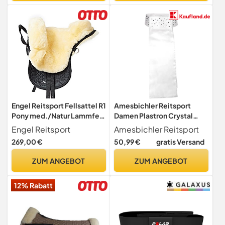
Engel Reitsport Fellsattel R1
Amesbichler Reitsport
Pony med./Natur Lammfell
Damen Plastron Crystal
Sattel
Reiten/Dressur Harry`s
Engel Reitsport
Amesbichler Reitsport
Horse
269,00 €
50,99 €
gratis Versand
ZUM ANGEBOT
ZUM ANGEBOT
12% Rabatt