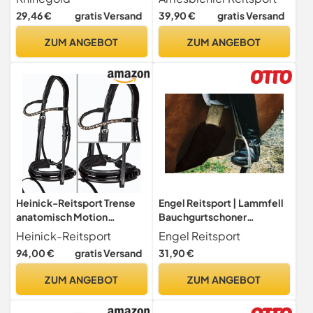
Sattel mit Kunstfell,
29,46 €
gratis Versand
39,90 €
gratis Versand
Besäumten Kanten & Gurt
Ersatzriemen
ZUM ANGEBOT
ZUM ANGEBOT
Pferdeausrüstung Numnahs
für Pferde & Ponys
Heinick-Reitsport Trense
Engel Reitsport | Lammfell
anatomisch Motion
Bauchgurtschoner
Schwarz Lack breites RH
60x15cm Fell Mocca braun
Heinick-Reitsport
Engel Reitsport
mit Zaumhaken ~ Warmblut
(Bagu)
94,00 €
gratis Versand
31,90 €
~ (Glow-Daroda)
ZUM ANGEBOT
ZUM ANGEBOT