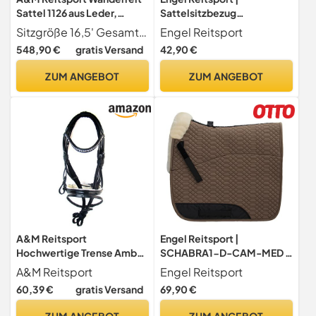
Sattel 1126 aus Leder,
Sattelsitzbezug
Schwarz, wechselbares
Sattelauflage echtes
Sitzgröße 16,5' Gesamtlänge ca.42 cm Gewicht ca. 5 kg.
Engel Reitsport
Kopfeisen, Größe:17.5 Zoll
Merino Lammfell SABEZ1-
548,90 €
gratis Versand
42,90 €
L-SCH für englische
Reitsattel schwarz Größe L
ZUM ANGEBOT
ZUM ANGEBOT
A&M Reitsport
Engel Reitsport |
Hochwertige Trense Amber
SCHABRA1-D-CAM-MED |
aus Leder Schwarz/Weiss
Schabracke | Steppstoff |
A&M Reitsport
Engel Reitsport
Neu incl. Zügel,
Lammfell im Sattelbereich
60,39 €
gratis Versand
69,90 €
Größe:Warmblut
| Half Lined | Fellkranz vorne
| Dressur | Stoff Camel Fell
ZUM ANGEBOT
ZUM ANGEBOT