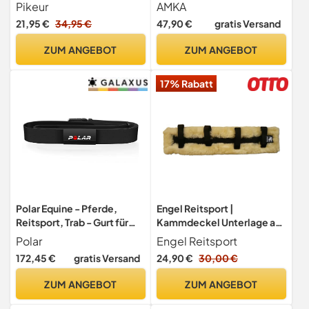
Fleece Innenfutter Gr. 55-
Bockschürze im Karodesign
Pikeur
AMKA
57 HW 2025 (Black)
B Wahl
21,95 €
34,95 €
47,90 €
gratis Versand
ZUM ANGEBOT
ZUM ANGEBOT
17% Rabatt
Polar Equine - Pferde,
Engel Reitsport |
Reitsport, Trab - Gurt für
Kammdeckel Unterlage aus
H10 Herzfrequenz-
Lammfell (Fahrsport) Stoff
Polar
Engel Reitsport
Messgerät
schwarz Fell med. Grösse
172,45 €
gratis Versand
24,90 €
30,00 €
60x10cm (Kamde)
ZUM ANGEBOT
ZUM ANGEBOT