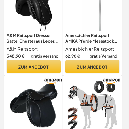
A&M Reitsport Dressur
Amesbichler Reitsport
Sattel Chester aus Leder,
AMKA Pferde Messstock
wechselbares Kopfeisen,
Stockmaß für Pferde bis
A&M Reitsport
Amesbichler Reitsport
Polyflex Baum, Schwarz,
180 cm mit Wasserwaage
548,90 €
gratis Versand
62,90 €
gratis Versand
Größe:17.5 Zoll
Stockmaß
ZUM ANGEBOT
ZUM ANGEBOT