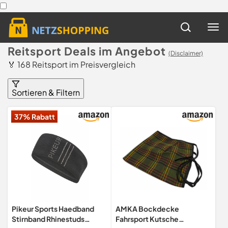
Reitsport Deals im Angebot
(Disclaimer)
🏅 168 Reitsport im Preisvergleich
Sortieren & Filtern
37% Rabatt
Pikeur Sports Haedband
AMKA Bockdecke
Stirnband Rhinestuds
Fahrsport Kutsche