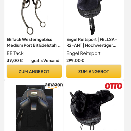
EE Tack Westerngebiss
Engel Reitsport | FELLSA-
Medium Port Bit Edelstahl
R2-ANT | Hochwertiger
Shanks
Fellsattel | echtes Merino
EE Tack
Engel Reitsport
Lammfell | baumloses
39,00 €
gratis Versand
299,00 €
Bare-Back-pad | Gr.
Englisch Farbe anthrazit
ZUM ANGEBOT
ZUM ANGEBOT
grau