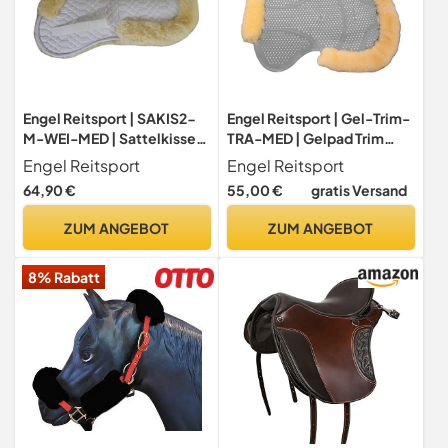
Engel Reitsport | SAKIS2-
Engel Reitsport | Gel-Trim-
M-WEI-MED | Sattelkissen
TRA-MED | Gelpad Trim
mit echtem Merino
transparent | helles Gel
Engel Reitsport
Engel Reitsport
Lammfell | mit Fellrand
Sattelkissen mit Lammfell
64,90 €
55,00 €
gratis Versand
vorne und hinten |
Kranz | optimale
Steppstoff Weiss Fell med.
Druckverteilung |
ZUM ANGEBOT
ZUM ANGEBOT
Grösse M
Antirutsch | perforiert
8% Rabatt