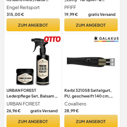
Lammfell Sattel
Holzpferde, Spieltrense,
Engel Reitsport
PFIFF
Trense für Spielpferd,
315,00 €
19,99 €
gratis Versand
Einheitsgröße, Rose
ZUM ANGEBOT
ZUM ANGEBOT
URBAN FOREST
Kerbl 321058 Sattelgurt,
Lederpflege Set, Balsam +
PU, geschweift 140 cm,
Reiniger 2x500ml
Schwarz
URBAN FOREST
Covalliero
26,96 €
gratis Versand
28,99 €
ZUM ANGEBOT
ZUM ANGEBOT