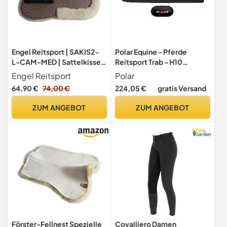
Engel Reitsport | SAKIS2-
Polar Equine - Pferde
L-CAM-MED | Sattelkissen
Reitsport Trab - H10
mit echtem Merino
Herzfrequenz-Sensor -
Engel Reitsport
Polar
Lammfell | mit Fellrand
Wasserdichter Pulssensor
64,90 €
74,00 €
224,05 €
gratis Versand
vorne und hinten |
mit Brustgurt für den
Steppstoff Camel Fell med.
Reitsport
ZUM ANGEBOT
ZUM ANGEBOT
Grösse L
Förster-Fellnest Spezielle
Covalliero Damen