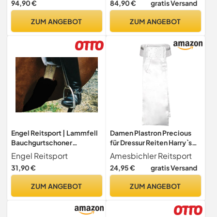
94,90 €
84,90 €
gratis Versand
- Half Lined | Steppstoff |
Fellkranz vorne & hinten |
ZUM ANGEBOT
ZUM ANGEBOT
Vielseitigkeit | Stoff
schwarz Fell med.
Engel Reitsport | Lammfell
Damen Plastron Precious
Bauchgurtschoner
für Dressur Reiten Harry`s
60x15cm Fell schwarz
Horse
Engel Reitsport
Amesbichler Reitsport
(Bagu)
31,90 €
24,95 €
gratis Versand
ZUM ANGEBOT
ZUM ANGEBOT