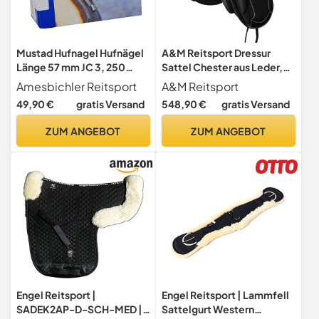
Mustad Hufnagel Hufnägel
A&M Reitsport Dressur
Länge 57 mm JC 3, 250
Sattel Chester aus Leder,
Stück in Packung
wechselbares Kopfeisen,
Amesbichler Reitsport
A&M Reitsport
Polyflex Baum, Schwarz,
49,90 €
gratis Versand
548,90 €
gratis Versand
Größe:16.5 Zoll
ZUM ANGEBOT
ZUM ANGEBOT
Engel Reitsport |
Engel Reitsport | Lammfell
SADEK2AP-D-SCH-MED |
Sattelgurt Western