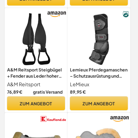
Baumloser Sattel
A&M Reitsport Steigbügel
Lemieux Pferdegamaschen
+ Fender aus Leder hoher
– Schutzausrüstung und
Qualität, Neu,
Trainingsausrüstung –
A&M Reitsport
LeMieux
Farbe:Schwarz
Pferdestiefel, Bandagen
76,89 €
gratis Versand
89,95 €
und Zubehör (Schwarz,
Größe M)
ZUM ANGEBOT
ZUM ANGEBOT