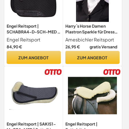
Engel Reitsport |
Harry`s Horse Damen
SCHABRA4-D-SCH-MED |
Plastron Sparkle für Dressur
Schabracke | Lammfell im
Reiten
Engel Reitsport
Amesbichler Reitsport
Sattelbereich - Half Lined |
84,90 €
26,95 €
gratis Versand
Steppstoff | Fellkranz vorne
& hinten | Dressur | Stoff
ZUM ANGEBOT
ZUM ANGEBOT
schwarz Fell med.
Engel Reitsport | SAKIS1-
Engel Reitsport |