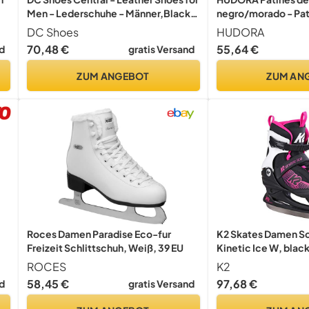
Men - Lederschuhe - Männer,Black
negro/morado - Pati
White,40 EU
adolescentes y adult
DC Shoes
HUDORA
36 - ajustables en 4
70,48 €
55,64 €
d
gratis Versand
y elegantes
ZUM ANGEBOT
ZUM AN
Roces Damen Paradise Eco-fur
K2 Skates Damen Sc
Freizeit Schlittschuh, Weiß, 39 EU
Kinetic Ice W, black
25E0240.1.1.105
ROCES
K2
58,45 €
97,68 €
d
gratis Versand