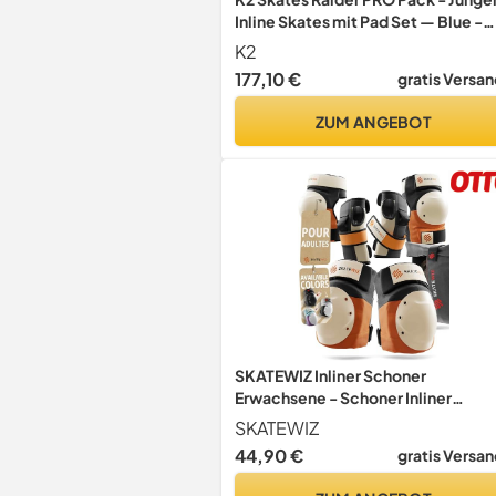
Inline Skates mit Pad Set — Blue -
orange — 30G0833
K2
177,10 €
gratis Versan
ZUM ANGEBOT
SKATEWIZ Inliner Schoner
Erwachsene - Schoner Inliner
Erwachsene - Knieschoner
SKATEWIZ
Ellenbogenschützer - Skate
44,90 €
gratis Versan
Protektoren Schutzausrüstung -
Schützer Damen Herren - SHIELD