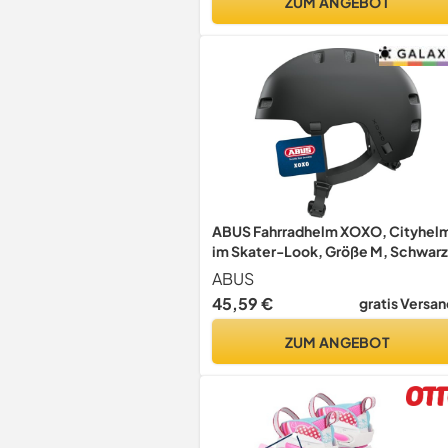
ZUM ANGEBOT
Größe M/L Sunrise Orange
ABUS Fahrradhelm XOXO, Cityhel
im Skater-Look, Größe M, Schwarz
ABUS
45,59 €
gratis Versan
ZUM ANGEBOT