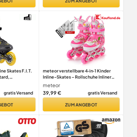
GEBOT
ZUM ANGEBOT
ine Skates F.I.T.
meteor verstellbare 4‑in‑1 Kinder
tard,
Inline-Skates – Rollschuhe Inliner
Schlittschuhe – ABEC‑7 PU‑Räder
meteor
Aluminiumrahmen – Größen XS 25‑28
39,99 €
gratis Versand
gratis Versand
S 30‑33 M 34‑37
GEBOT
ZUM ANGEBOT