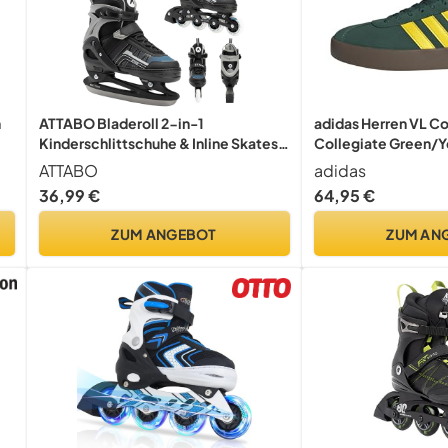
n
ATTABO Bladeroll 2-in-1
adidas Herren VL Co
Kinderschlittschuhe & Inline Skates –
Collegiate Green/
Verstellbar, mit Wechselkufe,
Metallic, 46 2/3 EU
ATTABO
adidas
ABEC-7-Lager, Aluminiumrahmen &
36,99 €
64,95 €
TPR-Bremse, Komfort & Sicherheit
n
für Kinder
ZUM ANGEBOT
ZUM AN