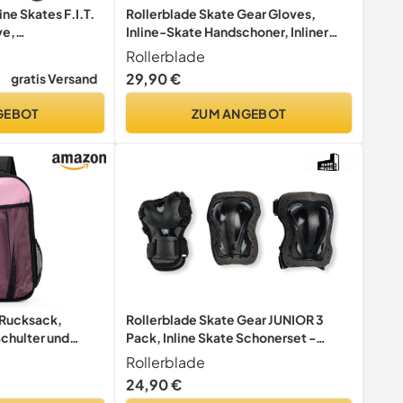
ine Skates F.I.T.
Rollerblade Skate Gear Gloves,
ve,
Inline-Skate Handschoner, Inliner
Handschuhe für Damen und Herren,
Rollerblade
Unisex, Schwarz, L
29,90 €
gratis Versand
GEBOT
ZUM ANGEBOT
-Rucksack,
Rollerblade Skate Gear JUNIOR 3
chulter und
Pack, Inline Skate Schonerset -
mungsaktiv,
Protektoren für Ellbogen, Knie und
Rollerblade
Schuhtasche,
Hand, Kinder Unisex, Schwarz, XS
24,90 €
 zur