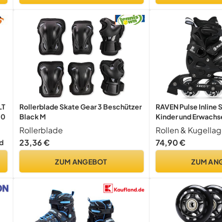
LT
Rollerblade Skate Gear 3 Beschützer
RAVEN Pulse Inline S
10
Black M
Kinder und Erwach
2in1 mit Schlittschu
Rollerblade
(Black ohne Kufen,
23,36 €
74,90 €
d
26cm))
ZUM ANGEBOT
ZUM AN