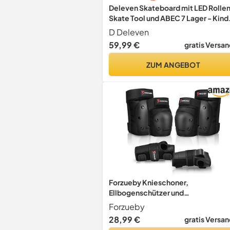
Deleven Skateboard mit LED Rollen
Skate Tool und ABEC 7 Lager - Kind
Erwachsene Anfänger - 56 cm
D Deleven
59,99 €
gratis Versan
ZUM ANGEBOT
Forzueby Knieschoner,
Ellbogenschützer und
Handgelenkschützer für
Forzueby
Erwachsene&Kinder Protektoren
28,99 €
gratis Versan
Set, 6 in 1 Schutzausrüstung zum