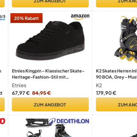
ZUM ANGEBOT
ZUM AN
20% Rabatt
m
Etnies Kingpin – Klassischer Skate-
K2 Skates Herren Inl
Heritage-Fashion-Stil mit
90 BOA, Grey - Mus
angesagtem, verstärkte Cupsole,
30G0815.1.1.100
Etnies
K2
Alltagssneaker - Größe 44 - Farbe
67,97 €
84,95 €
179,90 €
d
Schwarz
ZUM ANGEBOT
ZUM AN