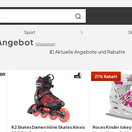
Sport
S
 Angebot
(Disclaimer)
💶 Aktuelle Angebote und Rabatte
21% Rabatt
K2 Skates Damen Inline Skates Alexis
Roces Kinder Jokey 