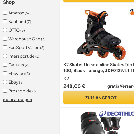
Shop
Amazon
(96)
Kaufland
(7)
OTTO
(5)
Warehouse One
(7)
Fun Sport Vision
(3)
Intersport.de
(2)
K2 Skates Unisex Inline Skates Trio 
Galaxus
(4)
100, Black - orange, 30F0129.1.1.1
Ebay.de
(3)
K2
Ebay
(3)
248,00 €
gratis Versan
Proshop.de
(3)
ZUM ANGEBOT
mehr anzeigen