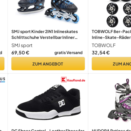
SMJ sport Kinder 2IN1 Inlineskates
TOBWOLF 8er-Pack
Schlittschuhe Verstellbar Inliner
Inline-Skate-Räder
ABEC7 Jack
Lagern, Rollschuh-E
SMJ sport
TOBWOLF
Mädchen und Junge
69,50 €
32,54 €
d
gratis Versand
ZUM ANGEBOT
ZUM AN
n
DC Shoes Central - Leather Shoes for
HUDORA Patines de 