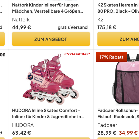
,
Nattork Kinder Inliner für Jungen
K2 Skates Herren Inl
er
Mädchen, Verstellbare 4 Größen
80 PRO, Black - Oli
Kinder Inline Roller Skates, Leucht
30G0211.1.1.100
Nattork
K2
Inline Skates für Jungen Rollschuhe
44,99 €
175,18 €
d
gratis Versand
für Anfänger (Blau, 37-41 EU / 235-
260 MM)
ZUM ANGEBOT
ZUM AN
17% Rabatt
HUDORA Inline Skates Comfort -
Fadcaer Rollschuh
Inliner für Kinder & Jugendliche in
Eislauf-Rucksack, S
versch. Größen - Roller Skates bis zu
Tragegriff Oben, at
HUDORA
Fadcaer
6 Größen in Weite & Länge
EIS-/Inline-Skate-
63,42 €
28,99 €
34,99 €
d
verstellbar - atmungsaktive Freizeit
Skating-Handtasche