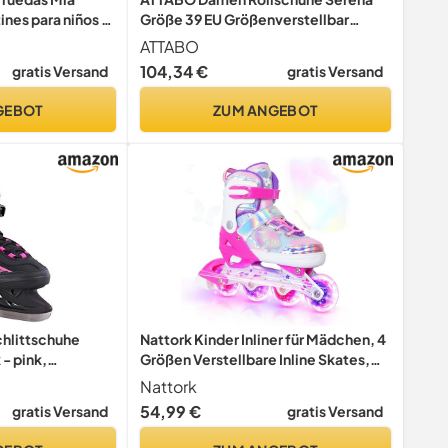
nes para niños /
Größe 39 EU Größenverstellbar
os - tallas 33-
ABEC-3 Aluminium Skate Leder
ATTABO
 tallas - cómodos
Obermaterial Zehenschutz Sicheres
104,34 €
gratis Versand
gratis Versand
Bremsen Präzisionspassung 82A
Räder
GEBOT
ZUM ANGEBOT
hlittschuhe
Nattork Kinder Inliner für Mädchen, 4
 - pink,
Größen Verstellbare Inline Skates,
Schmetterling Inline Rollschuhe für
Nattork
Mädchen (Rosa, 32-36 EU / 205-230
54,99 €
gratis Versand
gratis Versand
MM)