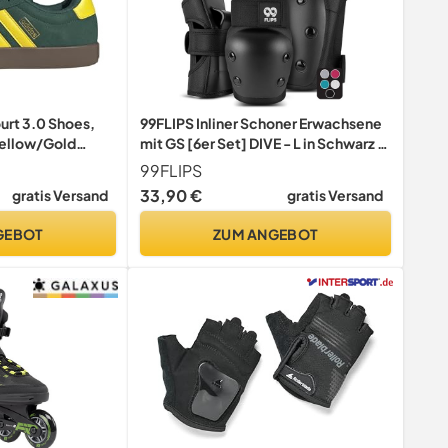
urt 3.0 Shoes,
99FLIPS Inliner Schoner Erwachsene
Yellow/Gold
mit GS [6er Set] DIVE - L in Schwarz -
Schoner Inliner Damen schützer
99FLIPS
erwachsene - Knieschoner Kinder 12
33,90 €
gratis Versand
gratis Versand
Jahre protektoren Skateboard
GEBOT
ZUM ANGEBOT