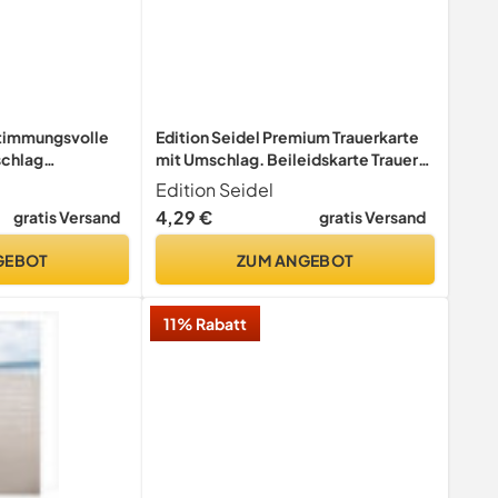
Stimmungsvolle
Edition Seidel Premium Trauerkarte
schlag
mit Umschlag. Beileidskarte Trauer
ruch
Karte Aufrichtige Anteilnahme
Edition Seidel
appkarte
letzter Gruß Mitgefühl Eukalyptus
4,29 €
gratis Versand
gratis Versand
ed Trauerfeier
Zweig Aquarell (T1176 SW024)
ahme (14,8x14,8
GEBOT
ZUM ANGEBOT
untergang
11% Rabatt