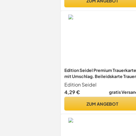
ZUM ANGEBOT
Edition Seidel Premium Trauerkart
mit Umschlag. Beileidskarte Trauer
Karte mit Zitat In tiefem Mitgefühl
Edition Seidel
Anteilnahme Beileid Strand Weg
4,29 €
gratis Versan
Dünen (T1201 SW025)
ZUM ANGEBOT