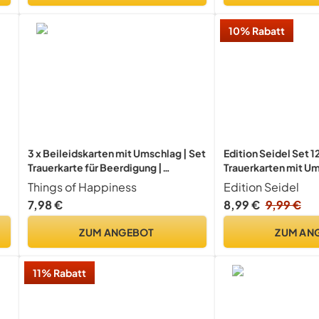
10% Rabatt
3 x Beileidskarten mit Umschlag | Set
Edition Seidel Set 
Trauerkarte für Beerdigung |
Trauerkarten mit U
Premium Karten Anteilnahme |
Beileidskarten Dop
Things of Happiness
Edition Seidel
Klappkarten Beileid bekunden
Klappkarten Trauerk
7,98 €
8,99 €
9,99 €
Glückwunschkarten (Trauer)
Briefumschlag Spru
,6
Beileid Kondolenz
ZUM ANGEBOT
ZUM AN
11% Rabatt