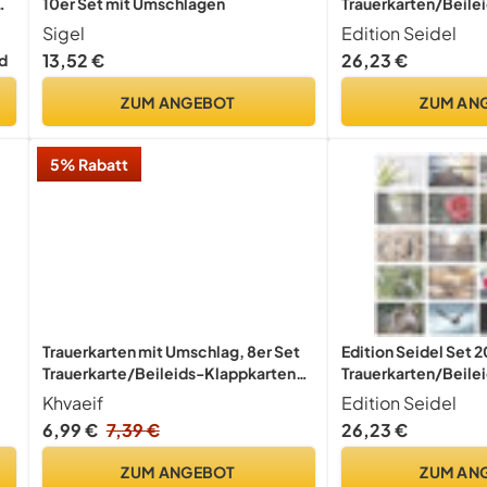
10er Set mit Umschlägen
Trauerkarten/Beilei
Umschlag. Trauerkar
Sigel
Edition Seidel
te
mit Spruch schreib
13,52 €
26,23 €
d
ZUM ANGEBOT
ZUM AN
5% Rabatt
Trauerkarten mit Umschlag, 8er Set
Edition Seidel Set 
Trauerkarte/Beileids-Klappkarten
Trauerkarten/Beilei
te
14.8 * 10.5cm mit Aufdruck, innen
Umschlag. Trauerkar
Khvaeif
Edition Seidel
blank
mit Spruch schreib
6,99 €
7,39 €
26,23 €
(Doppelkarten/Klap
Briefumschlag (SW
ZUM ANGEBOT
ZUM AN