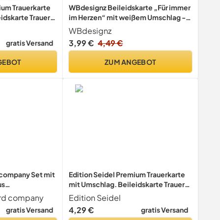
ium Trauerkarte
WBdesignz Beileidskarte „Für immer
idskarte Trauer
im Herzen“ mit weißem Umschlag -
rand Fußspuren in
Trauerkarte mit Herzmotiv, Schwarz-
WBdesignz
rzliches Beileid
Weiß - Beerdigung - Stilvolle
3,99 €
4,49 €
gratis Versand
hme (T1078
Kondolenzkarte mit emotionaler
Symbolik zur Anteilnahme (DIN A6)
GEBOT
ZUM ANGEBOT
 company Set mit
Edition Seidel Premium Trauerkarte
us
mit Umschlag. Beileidskarte Trauer
12 verschiedene
Karte In tiefem Mitgefühl
ard company
Edition Seidel
en mit Umschlag
Anteilnahme Beileid Blumenfeld
4,29 €
gratis Versand
gratis Versand
Mohnblume (T1198 SW025)