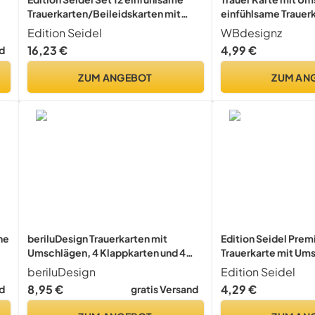
Trauerkarten/Beileidskarten mit
einfühlsame Trauerk
Umschlag. Trauerkarte Beileidskarte
Blumenkranz aufric
Edition Seidel
WBdesignz
mit Spruch schreiben.
Kondolenzkarte bes
16,23 €
4,99 €
d
Doppelkarten/Klappkarten mit
Beileidskarte Gede
Briefumschlägen
Trauerfeier Beerdi
ZUM ANGEBOT
ZUM AN
(125 x 125 mm)
he
beriluDesign Trauerkarten mit
Edition Seidel Pre
Umschlägen, 4 Klappkarten und 4
Trauerkarte mit Um
Briefumschläge aus Kraftpapier
Beileidskarte Karte i
beriluDesign
Edition Seidel
Mitgefühl stille An
8,95 €
4,29 €
d
gratis Versand
Abschied herzliches
Berge Nebel (TQ10