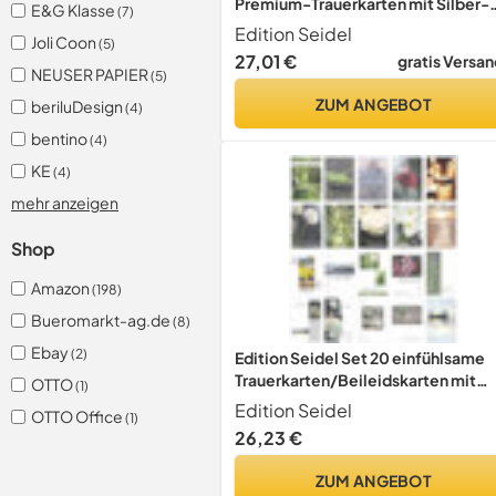
Premium-Trauerkarten mit Silber-
E&G Klasse
(7)
Prägung/Beileidskarten mit
Edition Seidel
Joli Coon
(5)
Umschlag. Trauerkarte Beileidskar
27,01 €
gratis Versan
mit Spruch schreiben
NEUSER PAPIER
(5)
(Doppelkarten/Klappkarten mit
ZUM ANGEBOT
beriluDesign
(4)
Briefumschlag)
bentino
(4)
KE
(4)
mehr anzeigen
Shop
Amazon
(198)
Bueromarkt-ag.de
(8)
Ebay
(2)
Edition Seidel Set 20 einfühlsame
Trauerkarten/Beileidskarten mit
OTTO
(1)
Umschlag. Trauerkarte Beileidskar
Edition Seidel
OTTO Office
(1)
mit Spruch schreiben
26,23 €
(Doppelkarten/Klappkarten mit
Briefumschlag)
ZUM ANGEBOT