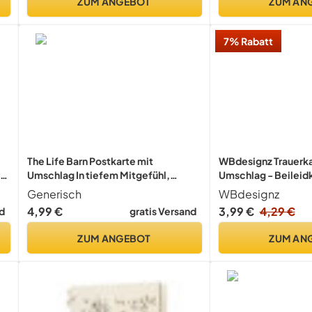
ZUM ANGEBOT
ZUM AN
7% Rabatt
e
The Life Barn Postkarte mit
WBdesignz Trauerka
Umschlag In tiefem Mitgefühl,
Umschlag - Beileid
Beileidsbekundung,
Herzliches Beileid 
Generisch
WBdesignz
Kondolenzkarte, Trauer, Tod
Trauer Karte Beerdi
4,99 €
3,99 €
4,29 €
d
gratis Versand
ZUM ANGEBOT
ZUM AN