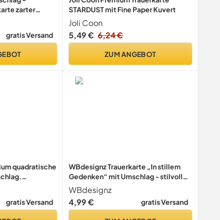
arte zarter
STARDUST mit Fine Paper Kuvert
htige
Joli Coon
innliche
5,49 €
6,24 €
gratis Versand
nkkarte Beileid
gung Anteilnahme
GEBOT
ZUM ANGEBOT
mium quadratische
WBdesignz Trauerkarte „In stillem
schlag.
Gedenken“ mit Umschlag - stilvolle
n stiller Trauer
Kondolenzkarte mit zarter Blüte –
WBdesignz
teilnahme
Trauerkarte - Beerdigung
4,99 €
gratis Versand
gratis Versand
 Beileid Vögel
Anteilnahme Beileid Trauer -
5 SW024)
Kondolenzkarte (125 x 125 mm)