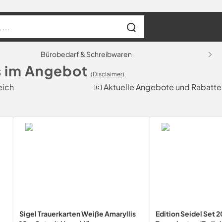
Bürobedarf & Schreibwaren
s im Angebot
(Disclaimer)
eich
💶 Aktuelle Angebote und Rabatte
Sigel Trauerkarten Weiße Amaryllis
Edition Seidel Set 