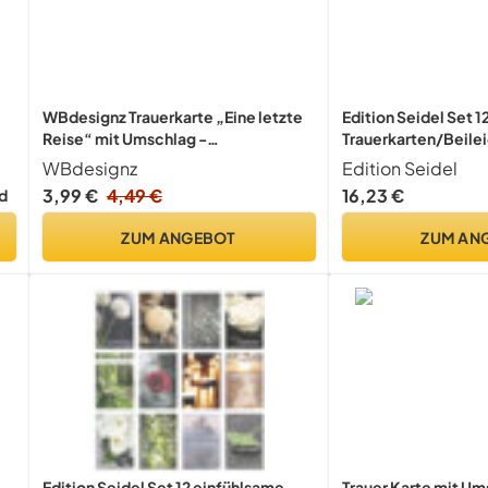
WBdesignz Trauerkarte „Eine letzte
Edition Seidel Set 
Reise“ mit Umschlag -
Trauerkarten/Beilei
stimmungsvolle Berglandschaft –
Umschlag. Trauerkar
WBdesignz
Edition Seidel
stilvolle Beileidskarte mit
mit Spruch schreib
3,99 €
4,49 €
16,23 €
d
Trostspruch Kondolenz, Beileid &
(Doppelkarten/Klap
Anteilnahme im Trauerfall (DIN A6)
Briefumschlag (20
ZUM ANGEBOT
ZUM AN
Edition Seidel Set 12 einfühlsame
Trauer Karte mit Um