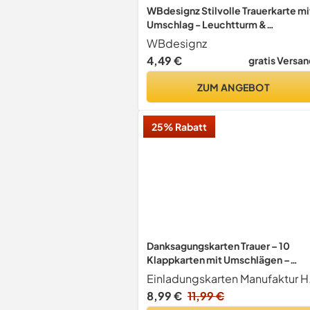
WBdesignz Stilvolle Trauerkarte mi
Umschlag - Leuchtturm &
Nebelmotiv – poetische
WBdesignz
Beileidskarte mit Spruch „In der
4,49 €
gratis Versan
Dunkelheit der Trauer…“ -
Kondolenzkarte Trauer Abschied
ZUM ANGEBOT
(DIN A6 - Quer)
25% Rabatt
Danksagungskarten Trauer – 10
Klappkarten mit Umschlägen –
Motiv: Baum Blätter – Trauerkarten
Einlad
Danksagung mit Text – Dankeskart
8,99 €
11,99 €
Trauer nach Beerdigung