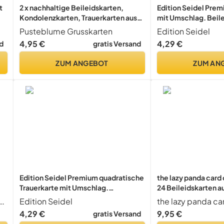
t
2 x nachhaltige Beileidskarten,
Edition Seidel Prem
Kondolenzkarten, Trauerkarten aus
mit Umschlag. Beile
recyceltem Karton mit Umschlägen
Karte mit Spruch St
Pusteblume Grusskarten
Edition Seidel
- Herzliches Beileid
tiefem Mitgefühl he
4,95 €
4,29 €
d
gratis Versand
Abschied Anteilna
SW023)
ZUM ANGEBOT
ZUM AN
Edition Seidel Premium quadratische
the lazy panda card
Trauerkarte mit Umschlag.
24 Beileidskarten a
Beileidskarte Karte In stiller Trauer
Recyclingpapier - 
ungskarten Manufaktur Hamburg
Edition Seidel
the lazy panda c
en
Mitgefühl stille Anteilnahme
Designs Trauerkart
4,29 €
9,95 €
gratis Versand
Abschied herzliches Beileid Zweige