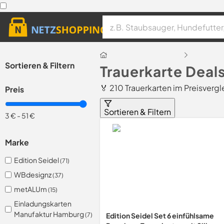
Sortieren & Filtern
Trauerkarte Deal
🏅 210 Trauerkarten im Preisvergl
Preis
Sortieren & Filtern
3 €
-
51 €
Marke
Edition Seidel
(71)
WBdesignz
(37)
metALUm
(15)
Einladungskarten
Manufaktur Hamburg
(7)
Edition Seidel Set 6 einfühlsame