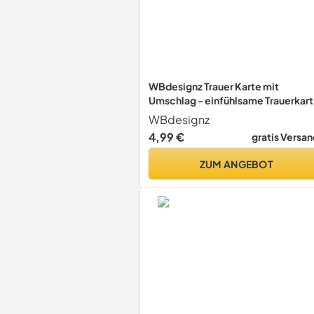
WBdesignz Trauer Karte mit
Umschlag - einfühlsame Trauerkar
Wolken mit Spruch Ein Abschied -
WBdesignz
Kondolenzkarte, Beileidskarte -
4,99 €
gratis Versan
Beileid Trauerfeier Beerdigung
Anteilnahme (125 x 125 mm)
ZUM ANGEBOT