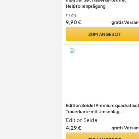
Heißfolienprägung
møij
9,90 €
gratis Versan
ZUM ANGEBOT
Edition Seidel Premium quadratisc
Trauerkarte mit Umschlag.
Beileidskarte Karte mit Spruch In
Edition Seidel
stiller Trauer Mitgefühl stille
4,29 €
gratis Versan
Anteilnahme Abschied herzliches
Beileid (TQ115 SW025)