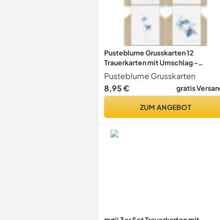
Pusteblume Grusskarten 12
Trauerkarten mit Umschlag -
Innenseite unbeschriftet
Pusteblume Grusskarten
8,95 €
gratis Versan
ZUM ANGEBOT
møij 3er Set Trauerkarten mit