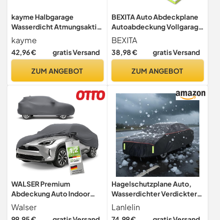
kayme Halbgarage
BEXITA Auto Abdeckplane
Wasserdicht Atmungsaktiv
Autoabdeckung Vollgarage
Autoabdeckung.
Winter Autogarage
kayme
BEXITA
Halbabdeckung Autoplane
Staubdicht Winddicht
42,96 €
gratis Versand
38,98 €
gratis Versand
für Regen Sonne Staub
Schneedicht UV-Schutz
Schutz. PKW Abdeckplane
Outdoor Auto Garage
ZUM ANGEBOT
ZUM ANGEBOT
Wetterfest, Faltgarage für
Universal Fit für
Schrägheck.(bis zu 450 cm)
Schrägheck, Size M: MAX
2L
400cm
WALSER Premium
Hagelschutzplane Auto,
Abdeckung Auto Indoor
Wasserdichter Verdickter
Stretch Plus
Hagelschutz Auto
Walser
Lanlelin
Qualitätssieger Sehr Gut*
Autoabdeckung
99,95 €
gratis Versand
74,99 €
gratis Versand