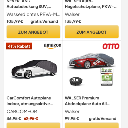
NEVERLAND
WALSER Auto-
Autoabdeckung SUV,
Hagelschutzplane, PKW-
455x185x170 cm,
Hagelschutzgarage
Wasserdichtes PEVA-Material mit 6000 mm Wassersäule Die Autoabdeckung besteht aus robustem schwarzem PEVA-Material mit ca. 110 g Gewicht und bietet zuverlässigen Schutz vor Regen, Schnee, Staub, UV-Strahlen und täglicher Witterung im Außenbereich.
Walser
wasserdicht PEVA
wasserdicht, Auto-
105,99 €
gratis Versand
135,99 €
Abdeckplane Perma
Protect, atmungsaktive
ZUM ANGEBOT
ZUM ANGEBOT
PKW-Abdeckung,
Autoplane, Größe: XL
41% Rabatt
CarComfort Autoplane
WALSER Premium
Indoor, atmungsaktive
Abdeckplane Auto All
Autoabdeckung für
Weather Plus
CARCOMFORT
Walser
Innenbereich,
Qualitätssieger Sehr Gut*,
36,95 €
62,95 €
99,95 €
gratis Versand
lackschonende Auto
Abdeckplane wasserdicht,
Abdeckplane/Autogarage
Auto Abdeckplane,