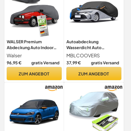
WALSER Premium
Autoabdeckung
Abdeckung Auto Indoor
Wasserdicht Auto
Stretch Plus
Abdeckplane,Autohülle
Walser
MBLCOOVERS
Qualitätssieger Sehr Gut* -
Autoplane Winter &
96,95 €
gratis Versand
37,99 €
gratis Versand
Autoplane Indoor
Sommer für Garage
Abdeckplane Car Cover
Staubdich Schutz vor
ZUM ANGEBOT
ZUM ANGEBOT
Auto Abdeckung Stoff
Regen, Sonne und Staub mit
Autogarage Größe 1
Aufbewahrungstasche (Für
anthrazit
Limousine 450 Bis 470 cm)