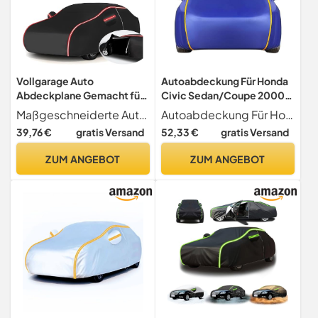
Vollgarage Auto
Autoabdeckung Für Honda
Abdeckplane Gemacht für
Civic Sedan/Coupe 2000-
Opel Grandland X 2017-
2025, Outdoor-
Maßgeschneiderte Auto-Abdeckplane Autoabdeckung Outdoor Winter für Opel Grandland X 2017-2021 447.7x185.6x160.9cm .Unsere Auto-Abdeckplane wird individuell für Ihr Fahrzeugmodell gefertigt und garantiert so eine perfekte Passform. Diese maßgeschneiderte Autoabdeckung verbessert nicht nur die Optik Ihres Fahrzeugs, sondern verlängert auch dessen Lebensdauer und ist somit ein unverzichtbares Zubehör für jeden Autobesitzer.
Autoabdeckung Für Honda Civic Sedan coupe 2000-2025, Outdoor-Autoschutzhülle, atmungsaktiv, wasserdicht, staubdicht, Sonnenschutz, schneefest, mit Reflektorstreifen
2021（447.7x185.6x160.9c
Autoschutzhülle,
39,76 €
gratis Versand
52,33 €
gratis Versand
m）,Autoschutzhülle,
atmungsaktiv, wasserdicht,
Autoabdeckung
staubdicht, Sonnenschutz,
ZUM ANGEBOT
ZUM ANGEBOT
Wasserdicht, Autogarage
schneefest, mit
Abdeckung Winter,
Reflektorstreifen
Atmungsaktiv, Uv
Beständig, Reißfest