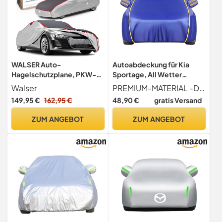
WALSER Auto-
Autoabdeckung für Kia
Hagelschutzplane, PKW-
Sportage, All Wetter
Hagelschutzgarage
Wasserdichter
Walser
PREMIUM-MATERIAL -Die Autoabdeckung besteht aus hochwertigem Oxford-Material und ist wasser-, regen- und schneesicher. Hochreflektierendes Silber hat gute sonnenbeständige Eigenschaften, die das Auto bei heißem Wetter kühl halten können.
wasserdicht, Auto-
Sonnenschutz Auto-
149,95 €
162,95 €
48,90 €
gratis Versand
Abdeckplane Premium
Schutzhülle Garage im
Hybrid, atmungsaktive
Freien Oxford-Stoff Brauch
ZUM ANGEBOT
ZUM ANGEBOT
PKW-Abdeckung,
Robuste Autoplane mit
Autoplane, Größe: S
Reißverschluss