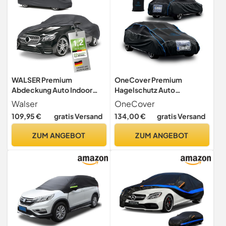
für MX-5
WALSER Premium
OneCover Premium
Abdeckung Auto Indoor
Hagelschutz Auto
Stretch Plus
Abdeckung – 4 mm Eva
Walser
OneCover
Qualitätssieger Sehr Gut*
Polsterung,
109,95 €
gratis Versand
134,00 €
gratis Versand
Autoabdeckung Winter
Ganzjahresschutz,
Autogarage Abdeckung
Sturmfest, Reflektoren &
ZUM ANGEBOT
ZUM ANGEBOT
Autoplane Winter
Kennzeichenfenster
Autogarage Abdeckung
(Größe M)
Winter Auto Abdeckplane
Größe 3 anthrazit