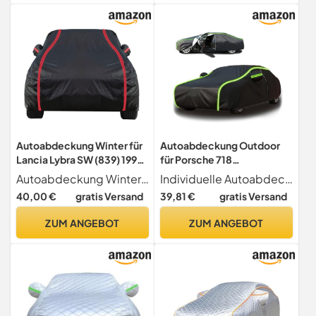
Auto & AutoschutzhüLle
Autoschutzhülle(Schwarz)
Autoabdeckung Winter für
Autoabdeckung Outdoor
Lancia Lybra SW (839) 1999-
für Porsche 718
2005 Combi,
Boxste/Cayman
Autoabdeckung Winter für Lancia Lybra SW (839) 1999-2005 Combi. Wasserdicht, staubdicht, atmungsaktiv, Allwettereinsatz. Schützen Sie Ihr Auto mit der hochwertigen Autoabdeckung Oxford vor Schmutz und Kratzern. Das robuste Material ist beständig gegen UV-Strahlung, Feuchtigkeit und extreme Temperaturen.
Individuelle Autoabdeckung Autoabdeckung Outdoor für Porsche 718 Boxste Cayman 986 987 981 1997-2024, jede unserer Autogarage Abdeckung wird entsprechend dem Modell und der Größe des Autos und dem Baujahr angepasst, passt perfekt zu Ihrem Auto
Autoabdeckung Outdoor
986/987/981 1997-
40,00 €
gratis Versand
39,81 €
gratis Versand
Car Cover Outdoor Winter
2024,Vollgarage Auto
Vollgarage Autoabdeckung
Abdeckung
ZUM ANGEBOT
ZUM ANGEBOT
Winter
Winter,Autogarage
Autoschutzhülle(Schwarz)
Wasserdicht, Custom Car
Cover Atmungsaktiv Schutz
Staubdicht
Autoschutzhülle