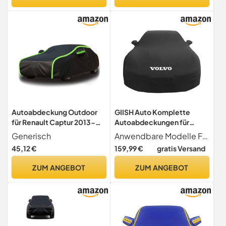
Sonnenschutz Garage Auto
AutoschutzhüLle Outdoor
Autoschutzhülle
Car Cover Autoplanen &
Garagen
Autoabdeckung Outdoor
GIISH Auto Komplette
für Renault Captur 2013-
Autoabdeckungen für
2018 2019 2020-2024,
Volvo V60 (Y20) 2010-2015
Generisch
Anwendbare Modelle Für Volvo V60 (Y20) 2010-2015 2016 2017 2018
Autoschutzhülle, Thin, Auto
2016 2017
45,12 €
159,99 €
gratis Versand
Abdeckplane Winter, Auto
2018,Maßangefertigt
Abdeckplane Staub Mit
Stretch Stoff Gewebe
ZUM ANGEBOT
ZUM ANGEBOT
Reflexstreifen
Autoschutzhülle Auto
Autoabdeckung
Staubdichtes Zubehör,C