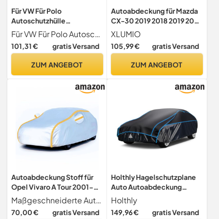
Für VW Für Polo
Autoabdeckung für Mazda
Autoschutzhülle
CX-30 2019 2018 2019 2020
Sonnenschutz Regenschutz
2021-2024, Auto-
Für VW Für Polo Autoschutzhülle Sonnenschutz Regen
XLUMIO
UV-Schutz Staubschutz
Schutzhülle,
101,31 €
gratis Versand
105,99 €
gratis Versand
Autolackschutz
Autoabdeckung für den
Autoabdeckung
Außenbereich,
ZUM ANGEBOT
ZUM ANGEBOT
Wasserdicht Winddicht
Schneesicher Staubdicht,
Auto Zubehör,B
Autoabdeckung Stoff für
Holthly Hagelschutzplane
Opel Vivaro A Tour 2001-
Auto Autoabdeckung
2006 Minivan,
Wasserdicht, PKW
Maßgeschneiderte Autoabdeckung Autoabdeckung Stoff für Opel Vivaro A Tour 2001-2006 Minivan, Maße 4782 x 1904 x 1959 mm, maßgeschneidertes Auto, perfekte Passform. Sie schützt Ihr Auto vor Schnee, Regen, UV-Strahlen und schlechtem Wetter, wodurch die Lebensdauer Ihres Fahrzeugs verlängert wird.
Holthly
Autoschutzhülle Winter
Hagelschutzgarage,
70,00 €
gratis Versand
149,96 €
gratis Versand
Autoabdeckplane Outdoor
Abdeckplane für Hagel