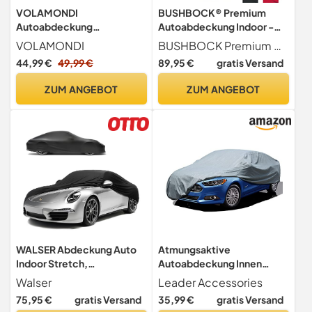
VOLAMONDI
BUSHBOCK® Premium
Autoabdeckung
Autoabdeckung Indoor -
(483x178x120)
Satin Schutzhülle Stoff -
VOLAMONDI
BUSHBOCK Premium Cover
wasserdichte Auto
Abdeckplane Autoplane
44,99 €
49,99 €
89,95 €
gratis Versand
Abdeckplane aus
Autogarage Innenbereich -
besonders
2 Farben, 4 Größen
ZUM ANGEBOT
ZUM ANGEBOT
strapazierfähigem Material
(Schwarz, M)
| winterfeste Autogarage |
Outdoor car Cover
WALSER Abdeckung Auto
Atmungsaktive
Indoor Stretch,
Autoabdeckung Innen
Autoabdeckung Winter,
Stufenheck-
Walser
Leader Accessories
staubdichte Autogarage
468x150x120cm Hellgrau
75,95 €
gratis Versand
35,99 €
gratis Versand
Abdeckung, Autoplane,