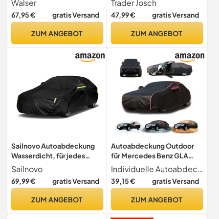
Walser
Trader Josch
hellgrau, wasserdichte
Abdeckplane Winddicht,
67,95 €
gratis Versand
47,99 €
gratis Versand
Autogarage, Staubdicht
wasserdicht & staubdicht -
mit UV Schutz, verstärkte
Autogarage Abdeckung
ZUM ANGEBOT
ZUM ANGEBOT
Gurtbefestigung
Winter - Autoplane
Sailnovo Autoabdeckung
Autoabdeckung Outdoor
Wasserdicht, für jedes
für Mercedes Benz GLA
Wetter 7 Schichten
2013-2023,Autoplanen &
Sailnovo
Individuelle Autoabdeckung Autoplane Wasserdicht für Mercedes Benz GLA 2013-2023, jede unserer Autoplane wird entsprechend dem Modell und der Größe des Autos und dem Baujahr angepasst, passt perfekt zu Ihrem Auto.
Strapazierfähig,
garagen Autoschutzhülle
69,99 €
gratis Versand
39,15 €
gratis Versand
Vollständige
Wasserdicht,mit
Außenabdeckung für VW
Seitentüren,Staubdicht
ZUM ANGEBOT
ZUM ANGEBOT
Golf/GTI/Rabbit, Mini
und Schneefest, Winddicht
Clubman, Toyota Matrix,
Car Cover