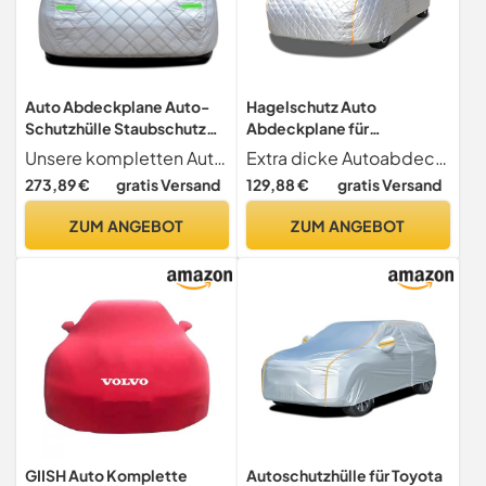
Auto Abdeckplane Auto-
Hagelschutz Auto
Schutzhülle Staubschutz
Abdeckplane für
Universelle Abdeckungen
Volkswage Polo 1981-
Unsere kompletten Autoabdeckungen sind für alle Jahreszeiten und jedes Wetter geeignet. Sie sind gegen UV-Strahlen, Regen, Wind, Smog, Staub, Schnee und Eis wasserbeständig.
Extra dicke Autoabdeckung Abdeckung Auto Winter für Volkswage Polo 1981-2024,aus strapazierfähigem Oxford-Gewebe.Diese Autoabdeckung ist wasserdicht, robust und langlebig, reißfest, leicht zu reinigen und kratzfest.Der Innenraum ist mit einer Schicht aus verdickter Baumwolle gefüllt,um Hagel abzuhalten und extremen Wetterbedingungen wie Hagel,Schnee und Eis standzuhalten.
Gegen Hagel Winter Sonne
2024,Autoschutzhülle Auto
273,89 €
gratis Versand
129,88 €
gratis Versand
Regen Sonnenschutz
Plane Abdeckung Outdoor
Wasserdicht Für Den
Vollgarage Autoplanen
ZUM ANGEBOT
ZUM ANGEBOT
Außenbereich Für Autos
Garagen UV-Schutz
Autoabdeckung (Color :
Wetterfeste Staubdicht
Silver, Size : XL
GIISH Auto Komplette
Autoschutzhülle für Toyota