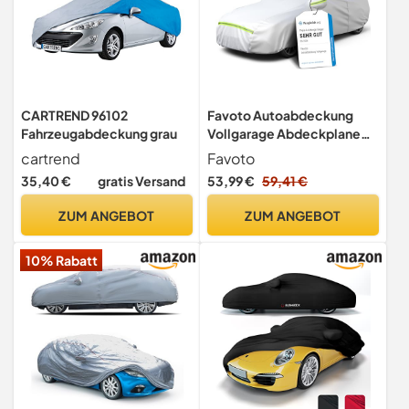
CARTREND 96102
Favoto Autoabdeckung
Fahrzeugabdeckung grau
Vollgarage Abdeckplane
Auto Garage Staubdicht
cartrend
Favoto
Wasserdicht Autohülle
35,40 €
gratis Versand
53,99 €
59,41 €
Autoplane Winter &
Sommer für 450-495 cm
ZUM ANGEBOT
ZUM ANGEBOT
Sänfte Limousine Silber
2.95kg
10% Rabatt