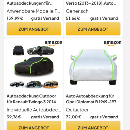
Autoabdeckungen für
Verso (2013-2018),Auto
Volvo V60 (Y20) 2010-2015
Abdeckplane Winter mit
Anwendbare Modelle Für Volvo V60 (Y20) 2010-2015 2016 2017 2018
Generisch
2016 2017
Reißverschlusstür
159,99 €
gratis Versand
51,66 €
gratis Versand
2018,Maßangefertigt
AllWeather im Freien
Stretch Stoff Gewebe
Wasserdicht UV-beständig
ZUM ANGEBOT
ZUM ANGEBOT
Autoschutzhülle Auto
Staubdicht Kratzfest
Autoabdeckung
Staubdichtes Zubehör,B
Autoabdeckung Outdoor
Auto Autoabdeckung für
für Renault Twingo 3 2014-
Opel Diplomat B 1969-1978
2021,Autoplane
Limousine, Silber
Individuelle Autoabdeckung Autoabdeckung Outdoor für Renault Twingo 3 2014-2021, jede unserer Autoplane wird entsprechend dem Modell und der Größe des Autos und dem Baujahr angepasst, passt perfekt zu Ihrem Auto.
Outautoer
Wasserdicht,
Autoabdeckung für Auto
39,76 €
gratis Versand
72,00 €
gratis Versand
Autoabdeckung Vollgarage
Autoabdeckplane
mit Regen-und
Wasserdicht
ZUM ANGEBOT
ZUM ANGEBOT