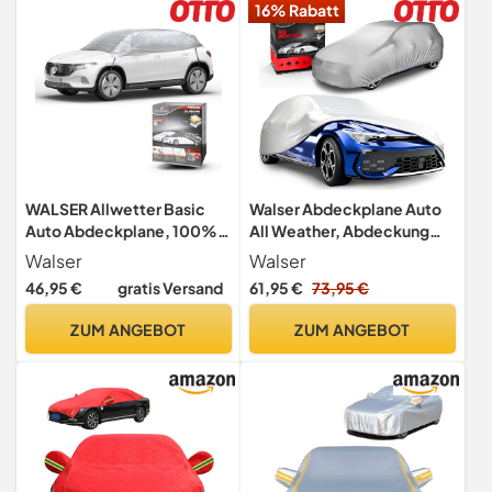
16% Rabatt
Honda Fit(450 * 182 *
120cm)
WALSER Allwetter Basic
Walser Abdeckplane Auto
Auto Abdeckplane, 100%
All Weather, Abdeckung
wasserdichte
wasserdicht, 100%
Walser
Walser
Autoabdeckung,
wetterfeste PKW Garage
46,95 €
gratis Versand
61,95 €
73,95 €
wasserdichte
Zelt Sommer/Winter,
Autoabdeckung,
Autoabdeckung Outdoor,
ZUM ANGEBOT
ZUM ANGEBOT
Halbgarage
Schutzdecke wasserdicht,
Autoabdeckung, Größe L,
Autoplane Vollgarage
Silber
Größe 2 PKW Silber