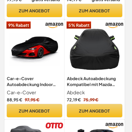
Autoabdeckung Winter
Hagelschutz für Opel
Autogarage Abdeckung
Corsa, Renault Clio,
ZUM ANGEBOT
ZUM ANGEBOT
Autoplane Winter
Peugeot 208, Toyota Yaris
Autogarage Abdeckung
(Größe 1 PKW 350 - max.
9% Rabatt
5% Rabatt
Winter Abdeckplane
405cm)
SUV/VAN Größe 7 anthrazit
Car-e-Cover
Abdeck Autoabdeckung
Autoabdeckung Indoor
Kompatibel mit Mazda
Stretch - Car Cover
Miata MX5 1989-2024 ND
Car-e-Cover
Abdeck
Vollgarage Gr. M
NC NB NA Cabrio,
88,95 €
97,95 €
72,19 €
75,99 €
Wasserdicht Auto
Abdeckplane
ZUM ANGEBOT
ZUM ANGEBOT
Atmungsaktiv Auto
Abdeckung Innen-
Außengebrauch
Autoschutzhülle Autoplane