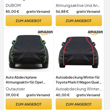
Autoabdeckung für
-Benz AMG E53,Winter Car
DUBOM
Atmungsaktive Und Anpassbare Autoabdeckung Auto Abdeckplane Wasserdicht maßgeschneiderte für Mercede -Benz AMG E53.Wenn Sie eine individuelle Autoabdeckung benötigen, die besser zu Ihrem Auto passt, geben Sie nach der Bestellung bitte Ihr Auto (Länge x Breite x Höhe) an und senden Sie ein Foto Ihres Autos, um sicherzustellen, dass die Autoabdeckung perfekt zu Ihrem Fahrzeug passt.
Mercedes Benz W124
Cover Outdoor Vollgarage
85,00 €
gratis Versand
56,88 €
gratis Versand
Coupe 220 CE,
Autoabdeckung
Autoabdeckung Outdoor,
Autoschutzhülle
ZUM ANGEBOT
ZUM ANGEBOT
Autoschutzhülle
Autoabdeckung, UV Schutz
Staubdicht Winddichte
Allwetterschutz (Color : B2)
Auto Abdeckplane
Autoabdeckung Winter für
Atmungsaktiv für Opel
Toyota Mark II Wagon Qualis
Kadett C Coupe 1973-1979
1997-2002 Combi,
Outautoer
Autoabdeckung Winter für Toyota Mark II Wagon Qualis 1997-2002 Combi. Wasserdicht, staubdicht, atmungsaktiv, Allwettereinsatz. Schützen Sie Ihr Auto mit der hochwertigen Autoabdeckung Oxford vor Schmutz und Kratzern. Das robuste Material ist beständig gegen UV-Strahlung, Feuchtigkeit und extreme Temperaturen.
Coupe,Auto Abdeckplane
Autoabdeckung Outdoor
39,00 €
gratis Versand
40,00 €
gratis Versand
Schwarz Autoplane Indoor
Car Cover Outdoor Winter
Outdoor Auto HüLle
Vollgarage Autoabdeckung
ZUM ANGEBOT
ZUM ANGEBOT
Sommer Autoabdeckung
Winter