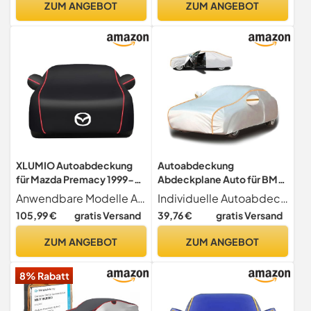
ZUM ANGEBOT
ZUM ANGEBOT
beständig, schneesicher,
regensicher-hm212
XLUMIO Autoabdeckung
Autoabdeckung
für Mazda Premacy 1999-
Abdeckplane Auto für BMW
2005, Auto-Schutzhülle,
5 Series 525 Li, Vollgarage
Anwendbare Modelle Autoabdeckung für Mazda Premacy 1999-2005.
Individuelle Autoabdeckung Autoabdeckung Outdoor für BMW 5 Series 525 Li, jede unserer Autoplane wird entsprechend dem Modell und der Größe des Autos und dem Baujahr angepasst, passt perfekt zu Ihrem Auto.
Autoabdeckung für den
Auto Autogarage
105,99 €
gratis Versand
39,76 €
gratis Versand
Außenbereich,
Abdeckung
Wasserdicht Winddicht
Autoschutzhülle Mit
ZUM ANGEBOT
ZUM ANGEBOT
Schneesicher Staubdicht,
Reflektorstreifen und
Auto Zubehör,C
seitlichen
8% Rabatt
Reißverschlüssen