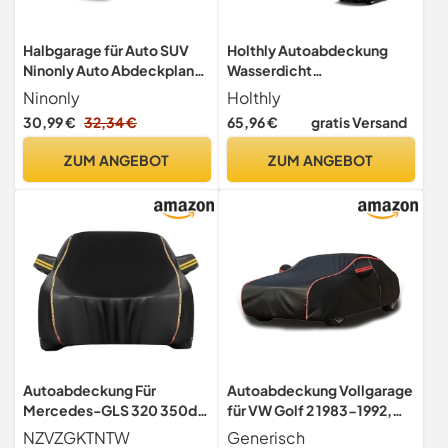
Halbgarage für Auto SUV
Holthly Autoabdeckung
Ninonly Auto Abdeckplane
Wasserdicht
Halbgarage Wasserdicht
Atmungsaktiv,Auto-
Ninonly
Holthly
Outdoor Autoabdeckung
Abdeckplane für
30,99 €
32,34 €
65,96 €
gratis Versand
Halbgarage Mit Haken Und
Vollgarage,Regen,Sonne,S
Riemen Passend Für Autos,
taub und UV-
ZUM ANGEBOT
ZUM ANGEBOT
SUVs Schwarz (SUV Up to
Schutz.Autoplane passend
4.5-5.5M)
für Audi A4/A5,BMW
3er,VW Passat,usw.3XL.
Autoabdeckung Für
Autoabdeckung Vollgarage
Mercedes-GLS 320 350d
für VW Golf 2 1983-1992,
400 450 500, Outdoor
Autoschutzhülle, Thin, Auto
NZVZGKTNTW
Generisch