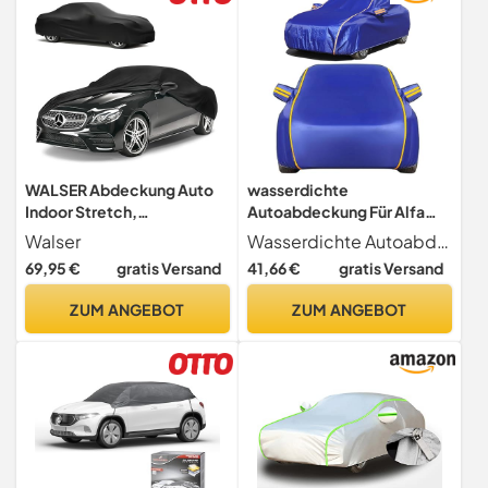
WALSER Abdeckung Auto
wasserdichte
Indoor Stretch,
Autoabdeckung Für Alfa
Autoabdeckung Winter,
Romeo 166, Winter-
Walser
Wasserdichte Autoabdeckung Für Alfa Romeo 166 , Winter-Outdoor-Vollgaragen, Staubdicht, Kratzfest Autoschutzhülle
staubdichte Autogarage
Outdoor-Vollgaragen,
69,95 €
gratis Versand
41,66 €
gratis Versand
Abdeckung, Autoplane,
Staubdicht, Kratzfest
Autogarage Schutzplane
Autoschutzhülle
ZUM ANGEBOT
ZUM ANGEBOT
Winter, Schutzhülle für
Auto, Wagen Abdeckplane
Größe 3 schwarz