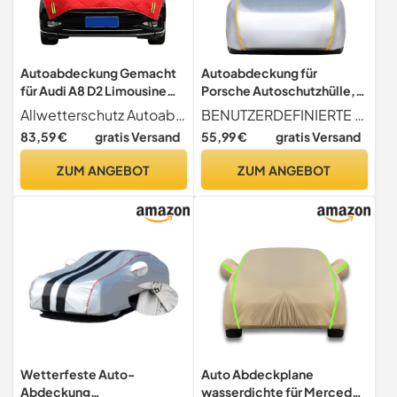
Autoabdeckung Gemacht
Autoabdeckung für
für Audi A8 D2 Limousine
Porsche Autoschutzhülle,
1994-2002, Halbgarage Für
Autoschutzhülle Indoor,
Allwetterschutz Autoabdeckung Gemacht für Audi A8 D2 Limousine 1994-2002, Regen, Schnee, Frost, Sand, Harz und UV-Strahlen. So können Sie Ihr Auto im Frühling, Sommer, Herbst und Winter sicher im Freien parken
BENUTZERDEFINIERTE AUTOABDECKUNG Bitte überprüfen Sie die Fahrzeuglänge, bevor Sie die Autoabdeckung auswählen. Wählen Sie das passende Modell für Ihr Auto. Wenn Sie nicht wissen, welches Sie wählen sollen, können Sie uns Ihr Modell mitteilen und wir wählen die richtige Größe für Sie aus.
Auto Sonnenschutz,
Wasserdicht Autogarage
83,59 €
gratis Versand
55,99 €
gratis Versand
Autoabdeckung Winter
Vollgarage Car Cover, für
Autoschutzhülle
Regen Sonne Staub Schutz
ZUM ANGEBOT
ZUM ANGEBOT
Autoplanen & Garagen
UV-beständig Abdeckung
VG7h
von Auto
Wetterfeste Auto-
Auto Abdeckplane
Abdeckung
wasserdichte für Mercede