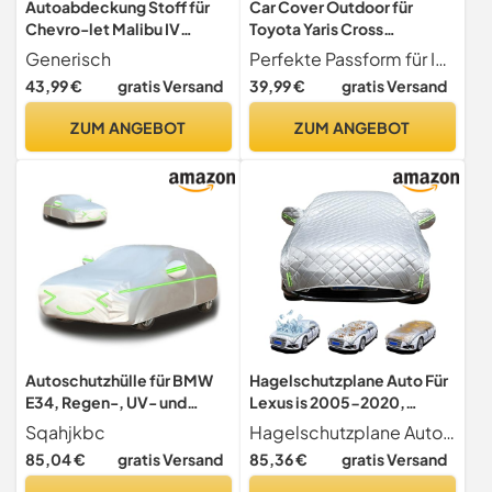
Autoabdeckung Stoff für
Car Cover Outdoor für
Chevro-let Malibu IV
Toyota Yaris Cross
Station Wagon 1977-1981
SUV,Autogarage
Generisch
Perfekte Passform für Ihr Fahrzeug Car Cover Outdoor für Toyota Yaris Cross SUV Komplett auf Ihr Automodell und Ihre Autogröße zugeschnitten. Es sorgt für eine perfekte Passform und optimalen Schutz für Ihr Fahrzeug.
Combi, Autoschutzhülle
Abdeckung，
43,99 €
gratis Versand
39,99 €
gratis Versand
Winter Autoabdeckplane
Autoabdeckung Outdoor，
Outdoor Auto Abdeckplane
Autoschutzhülle，
ZUM ANGEBOT
ZUM ANGEBOT
Sonnenschutz Wasserdicht
Winddicht, Kratzfest Und
Auto Abdeckung Stoff für
Reißfest Mit
Innen
Fluoreszierenden
Streifen.Individuell
Gestaltbar SU89.
Autoschutzhülle für BMW
Hagelschutzplane Auto Für
E34, Regen-, UV- und
Lexus is 2005-2020,
Staubschutz, für den
Autoplane Wasserdicht,
Sqahjkbc
Hagelschutzplane Auto Für Lexus IS 2005-2020, Autoplane Wasserdicht, Autoabdeckung Outdoor, Autoschutzhülle, Atmungsaktiv, UV-beständig, schneesicher, regensicher-hm212
Außenbereich geeignet,
Autoabdeckung Outdoor,
85,04 €
gratis Versand
85,36 €
gratis Versand
Allwetterschutz(Green
Autoschutzhülle,
silvery)
Atmungsaktiv, UV-