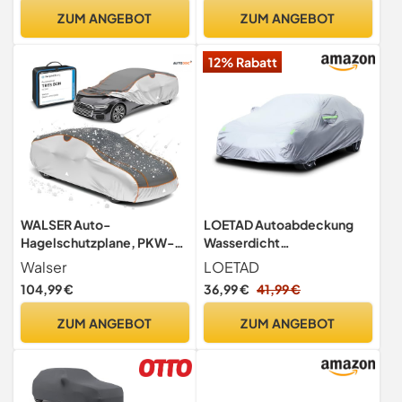
Autogarage Schutzplane
ZUM ANGEBOT
ZUM ANGEBOT
Winter, Schutzhülle für
Auto, Wagen Abdeckplane
12% Rabatt
Größe 2 schwarz
WALSER Auto-
LOETAD Autoabdeckung
Hagelschutzplane, PKW-
Wasserdicht
Hagelschutzgarage
470x180x150cm
Walser
LOETAD
wasserdicht, Auto-
104,99 €
36,99 €
41,99 €
Abdeckplane Perma
Protect, atmungsaktive
ZUM ANGEBOT
ZUM ANGEBOT
PKW-Abdeckung,
Autoplane, Größe: L