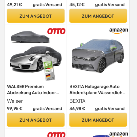
Autoschutzhülle Winddicht
Abdeckplane Winter, Auto
49,21 €
gratis Versand
45,12 €
gratis Versand
Kratzfest Flammhemmend
Abdeckplane Staub Mit
Mit Reißverschluss
Reflexstreifen-hh136
ZUM ANGEBOT
ZUM ANGEBOT
Langlebig Allwetter
Karosserie
Staubschutzhüllen(Black,4
00)
WALSER Premium
BEXITA Halbgarage Auto
Abdeckung Auto Indoor
Abdeckplane Wasserdicht
Stretch Plus
Outdoor Verdickter Stoff
Walser
BEXITA
Qualitätssieger Sehr Gut* -
mit Baumwolle gefüttert
99,95 €
gratis Versand
36,98 €
gratis Versand
Autoplane Indoor
Autoabdeckung Halbe
Abdeckplane Car Cover
Autoplane Für
ZUM ANGEBOT
ZUM ANGEBOT
Auto Abdeckung Stoff
Schrägheck(bis zu 440cm)
Autogarage Größe 2
anthrazit