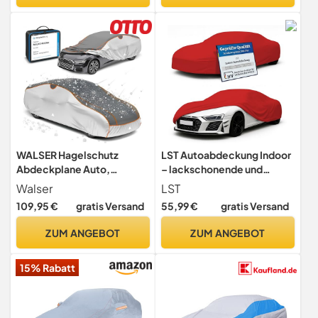
435cm x 180cm x 160cm
2.8kg
WALSER Hagelschutz
LST Autoabdeckung Indoor
Abdeckplane Auto,
– lackschonende und
Auszeichnung Sehr Gut*
Dehnbare Autogarage. Car
Walser
LST
Hagelschutzplane, TÜV
Cover Innenbereich für
109,95 €
gratis Versand
55,99 €
gratis Versand
geprüfte* Abdeckplane
Autohäuser und
Perma Protect, Autogarage
Endverbraucher. Auto
ZUM ANGEBOT
ZUM ANGEBOT
Abdeckung, Abdeckung
Abdeckplane schützt vor
Auto Größe 1 Silber
Sonne, Staub. (Rot, S
15% Rabatt
(380x125x120cm))