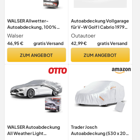
WALSER Allwetter-
Autoabdeckung Vollgarage
Autoabdeckung, 100%
für V-W Golf I Cabrio 1979-
wasserdicht, Halbgarage
1994 Cabriolet, Auto
Walser
Outautoer
Größe L, Grau
abdeckplane Soft Outdoor
46,95 €
gratis Versand
42,99 €
gratis Versand
autohülle autoplanen &
garagen autoschutzhülle
ZUM ANGEBOT
ZUM ANGEBOT
atmungsaktiv
WALSER Autoabdeckung
Trader Josch
All Weather Light
Autoabdeckung (530 x 200
Vollgarage Größe L
x 150 cm) - Universal Auto