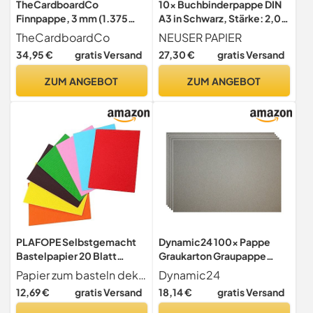
TheCardboardCo
10x Buchbinderpappe DIN
Finnpappe, 3 mm (1.375
A3 in Schwarz, Stärke: 2,0
g/m²), DIN A3 (297 x 420
mm, Grammatur: 1.340
TheCardboardCo
NEUSER PAPIER
mm), 20 Blatt, Holzpappe
g/m²
34,95 €
gratis Versand
27,30 €
gratis Versand
für Modellbau, Kaschieren
& kreatives Basteln,
ZUM ANGEBOT
ZUM ANGEBOT
naturweiss
PLAFOPE Selbstgemacht
Dynamic24 100x Pappe
Bastelpapier 20 Blatt
Graukarton Graupappe
Farbiges A4
0,5mm Bastelpappe
Papier zum basteln dekorationsartikel für diy-bastelarbeiten, partydekoration und schulprojekte, farbiges papier
Dynamic24
Wellpappepapier für
Buchbinderpappe
12,69 €
gratis Versand
18,14 €
gratis Versand
Kreative Aktivitäten und
Bastelarbeiten in