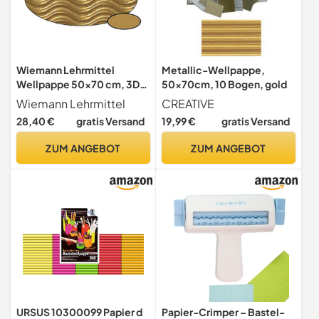
Wiemann Lehrmittel
Metallic-Wellpappe,
Wellpappe 50x70 cm, 3D-
50x70cm, 10 Bogen, gold
Wellkarton zum Basteln
Wiemann Lehrmittel
CREATIVE
(Gold)
28,40 €
gratis Versand
19,99 €
gratis Versand
ZUM ANGEBOT
ZUM ANGEBOT
URSUS 10300099 Papier d
Papier-Crimper – Bastel-