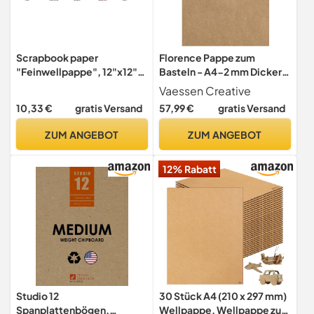
Scrapbook paper
Florence Pappe zum
"Feinwellpappe", 12"x12",
Basteln - A4-2 mm Dicker
5BL. WEISS
Kraft Board- 50 Stück
Vaessen Creative
Bastelkarton - Kraft Braun -
10,33 €
gratis Versand
57,99 €
gratis Versand
zum Buchbinden,
Scrapbooking und
ZUM ANGEBOT
ZUM ANGEBOT
Journaling, Kraftbraun
12% Rabatt
Studio 12
30 Stück A4 (210 x 297 mm)
Spanplattenbögen,
Wellpappe, Wellpappe zum