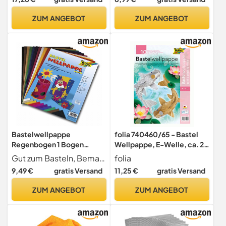
Modellbaupappe -
Einlegekarton -
ZUM ANGEBOT
ZUM ANGEBOT
Archivpappe -
Rückwandkarton
Bastelwellpappe
folia 740460/65 - Bastel
Regenbogen 1 Bogen
Wellpappe, E-Welle, ca. 25
50x70 cm
x 35 cm, 10 Bogen sortiert
Gut zum Basteln, Bemalen, Schneiden und Dekorieren geeignet
folia
in gold und silber
9,49 €
gratis Versand
11,25 €
gratis Versand
ZUM ANGEBOT
ZUM ANGEBOT