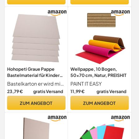
Hohopeti Graue Pappe
Wellpappe, 10 Bogen,
Bastelmaterial für Kinder
50x70 cm, Natur, PREISHIT
Doppelseitig Dickes
Bastelkarton er wird mit feiner verarbeitung hergestellt, um die zweckmäßigkeit und haltbarkeit zu gewährleisten. verdickter karton
PAINT IT EASY
Leichtes Papier Karton 5
23,79 €
gratis Versand
11,99 €
gratis Versand
Stück Packung für
Kindergarten
ZUM ANGEBOT
ZUM ANGEBOT
Selbstgemacht
Bastelideen mit Pappe