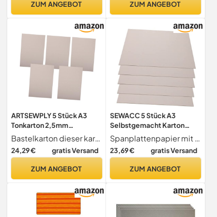
ZUM ANGEBOT
ZUM ANGEBOT
Kindergarten und Schule
Zufällige Farbe
ARTSEWPLY 5 Stück A3
SEWACC 5 Stück A3
Tonkarton 2,5mm
Selbstgemacht Karton
Graupappe Doppelseitig
2,5mm Graupappe
Bastelkarton dieser karton ist doppelseitig gestaltet, was für sie sehr praktisch ist. diy-karton für
Spanplattenpapier mit großen mengen zur auswahl, die ihren unterschiedlichen verwendungsanforderungen gerecht werden.
Selbstgemacht
Doppelseitig Bastelkarton
24,29 €
gratis Versand
23,69 €
gratis Versand
Bastelkarton für Kinder
Kinder Bastelmaterial
Kindergarten Malen
ZUM ANGEBOT
ZUM ANGEBOT
Schneiden Bastelpapier