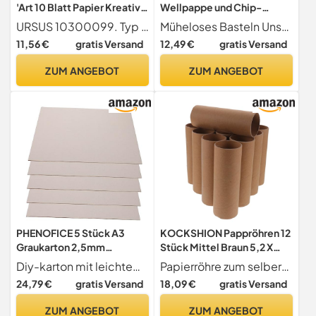
'Art 10 Blatt Papier Kreative
Wellpappe und Chip-
– Papiere Kreative (Papier d
Maker, manuelles Gerät für
URSUS 10300099. Typ Papier D 'Art
Müheloses Basteln Unsere vielseitige Papier-Crimper ermöglicht eine flexible Drehung im Uhrzeigersinn oder gegen den Uhrzeigersinn und sorgt für Stabilität während des Gebrauchs. Das bedeutet, dass Sie Papier mühelos und mit Leichtigkeit crimpen können, um jedes Mal perfekte Ergebnisse zu erzielen.
'Art, 10 Blatt,
strukturierte Karten,
11,56 €
gratis Versand
12,49 €
gratis Versand
Jungen/Mädchen, 260
Geschenkanhänger und
g/m², 230 mm, 330 mm)
DIY-Dekoration,
ZUM ANGEBOT
ZUM ANGEBOT
handgefertigter
Scrapbook-Verzierer
PHENOFICE 5 Stück A3
KOCKSHION Pappröhren 12
Graukarton 2,5mm
Stück Mittel Braun 5,2 X
Doppelseitig Bemalbar
15cm Bastelpapierrolle
Diy-karton mit leichtem und tragbarem design, das sie überallhin mitnehmen können, kraftkartonpapier
Papierröhre zum selbermachen hochwertigem papiermaterial, ideal für kinder, um ihrer kreativität ausdruck zu verleihen, papierröhren-bastelarbeit
Langlebig Bastelmaterial
Selbstgemacht
24,79 €
gratis Versand
18,09 €
gratis Versand
für Kinder Selbstgemacht
Bastelbedarf Kinder
Modellbau Kunst
Kreatives Bastelmaterial
ZUM ANGEBOT
ZUM ANGEBOT