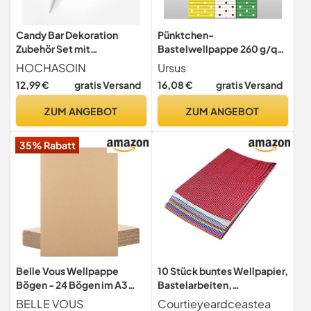
Candy Bar Dekoration
Pünktchen-
Zubehör Set mit
Bastelwellpappe 260 g/qm
Kraftpapier-Tüten -
50 x 70 cm - 10 Bogen
HOCHASOIN
Ursus
Handgefertigte Schultüten
sortiert
12,99 €
gratis Versand
16,08 €
gratis Versand
Rohling aus
Bastelwellpappe -
ZUM ANGEBOT
ZUM ANGEBOT
Bastelschultüte mit
Stabiler Spitze und
35% Rabatt
Tüllverschluss (Weiß)
Belle Vous Wellpappe
10 Stück buntes Wellpapier,
Bögen - 24 Bögen im A3
Bastelarbeiten,
Format - Dicker 3 mm
Dekorationen, Karton,
BELLE VOUS
Courtieyeardceastea