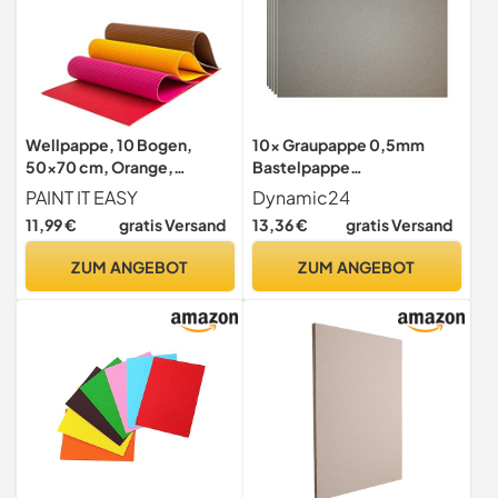
Wellpappe, 10 Bogen,
10x Graupappe 0,5mm
50x70 cm, Orange,
Bastelpappe
PREISHIT
Buchbinderpappe Pappe
PAINT IT EASY
Dynamic24
Graukarton
11,99 €
gratis Versand
13,36 €
gratis Versand
ZUM ANGEBOT
ZUM ANGEBOT