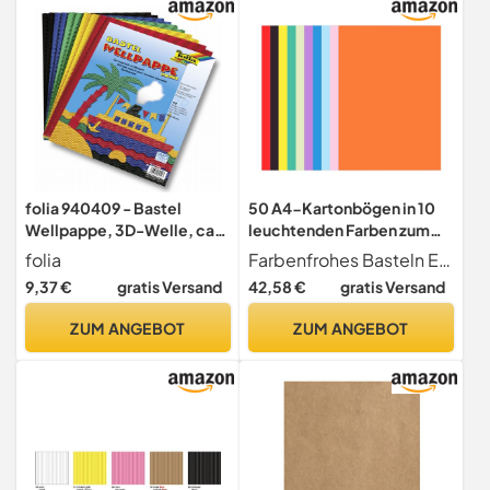
Handwerk zum Basteln
folia 940409 - Bastel
50 A4-Kartonbögen in 10
Wellpappe, 3D-Welle, ca.
leuchtenden Farben zum
25 x 35 cm, 10 Bogen
Basteln und Dekorieren
folia
Farbenfrohes Basteln Entdecken Sie eine Vielzahl von 10 hellen Farben, für Kinderbastelarbeiten und lustige Projekte
sortiert in 5 verschiedenen
9,37 €
gratis Versand
42,58 €
gratis Versand
Farben
ZUM ANGEBOT
ZUM ANGEBOT