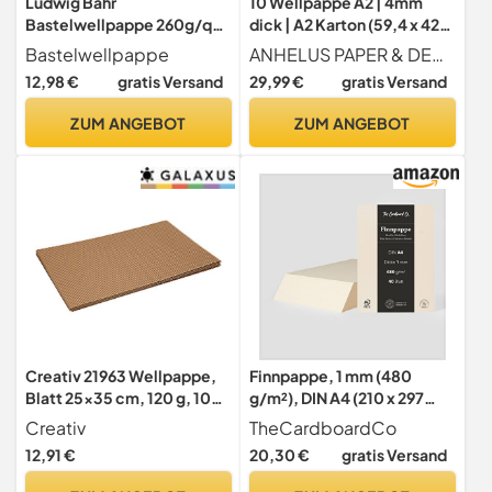
Ludwig Bähr
10 Wellpappe A2 | 4mm
Bastelwellpappe 260g/qm
dick | A2 Karton (59,4 x 42
33x46cm VE=10 Blatt 10
cm)
Bastelwellpappe
ANHELUS PAPER & DECO
Farben Sortiert
12,98 €
gratis Versand
29,99 €
gratis Versand
ZUM ANGEBOT
ZUM ANGEBOT
Creativ 21963 Wellpappe,
Finnpappe, 1 mm (480
Blatt 25x35 cm, 120 g, 10
g/m²), DIN A4 (210 x 297
Blatt
mm), 40 Blatt, Naturweiß,
Creativ
TheCardboardCo
Holzpappe für Modellbau,
12,91 €
20,30 €
gratis Versand
Kaschieren & kreatives
Basteln