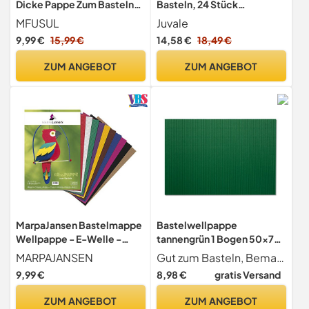
Dicke Pappe Zum Basteln
Basteln, 24 Stück
Cardboard Braun
quadratische
MFUSUL
Juvale
Kraftpapier für DIY
Bastelwellpappe 30,5 x
9,99 €
15,99 €
14,58 €
18,49 €
Handwerk Malen und
30,5 cm
Kunsthandwerk Mehrzweck
ZUM ANGEBOT
ZUM ANGEBOT
Kreativität Bastelkarton a3
Karton 2mm Dicke Pappe
Groß(42x30cm)
MarpaJansen Bastelmappe
Bastelwellpappe
Wellpappe - E-Welle -
tannengrün 1 Bogen 50x70
zweiseitig farbig - (22,5 x
cm
MARPAJANSEN
Gut zum Basteln, Bemalen, Schneiden und Dekorieren geeignet
32,5 cm, 10 Bogen) - 10-
9,99 €
8,98 €
gratis Versand
farbig sortiert
ZUM ANGEBOT
ZUM ANGEBOT