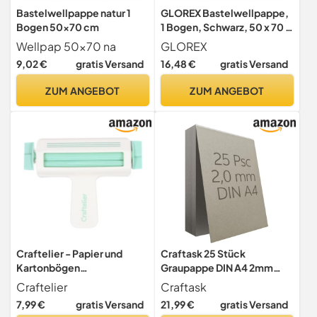
Bastelwellpappe natur 1
GLOREX Bastelwellpappe,
Bogen 50x70 cm
1 Bogen, Schwarz, 50 x 70 x
0.2 cm
Wellpap 50x70 na
GLOREX
9,02 €
gratis Versand
16,48 €
gratis Versand
ZUM ANGEBOT
ZUM ANGEBOT
Craftelier - Papier und
Craftask 25 Stück
Kartonbögen
Graupappe DIN A4 2mm
Wellpappenmaschine,
Buchbinderpappe A4
Craftelier
Craftask
Breite 11,2 cm (4,4")
Graukarton
7,99 €
gratis Versand
21,99 €
gratis Versand
Modellbaupappe Buchbind