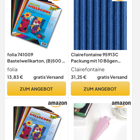
folia 741009
Clairefontaine 95913C
Bastelwellkarton, (B)500 x
Packung mit 10 Bögen
(H)700 mm, farbig sortiert
Mikrowellpappe (50 x 70
folia
Clairefontaine
cm, 230 g, ideal für
13,83 €
gratis Versand
31,25 €
gratis Versand
Bastelaktivitäten) 1 Pack
blau
ZUM ANGEBOT
ZUM ANGEBOT