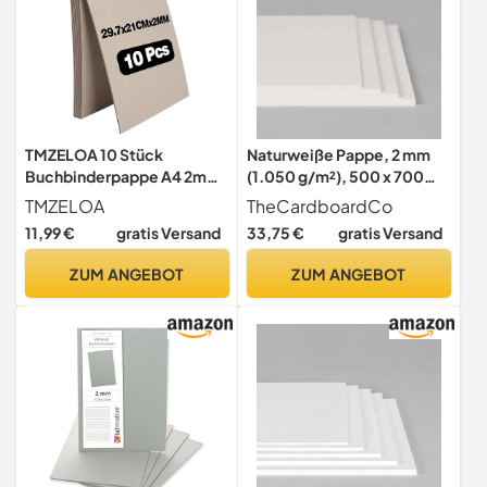
TMZELOA 10 Stück
Naturweiße Pappe, 2 mm
Buchbinderpappe A4 2mm,
(1.050 g/m²), 500 x 700
Graupappe für Buchbinden,
mm, 5 Blatt, Holzpappe für
TMZELOA
TheCardboardCo
Modellbau und Basteln,
Modellbau, Kaschieren &
11,99 €
gratis Versand
33,75 €
gratis Versand
Dicker Graukarton mit
kreatives Basten
glatten Kanten, stabile
ZUM ANGEBOT
ZUM ANGEBOT
Bastelpappe für
Scrapbooking, Verpackung
und kreative Projekte