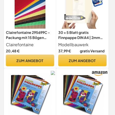
Clairefontaine 295699C -
30 + 5 Blatt gratis
Packung mit 15 Bögen
Finnpappe DIN A4 | 2mm
Wellpappe, 50x35cm,
Stärke | Modellbauwerk® |
Clairefontaine
Modellbauwerk
300g, ideal für
für Modellbau und Basteln |
20,48 €
37,99 €
gratis Versand
Bastelaktivitäten und DIY,
Architektur | Studium |
farbig sortiert, 1 Pack
Diorama | finnische
ZUM ANGEBOT
ZUM ANGEBOT
Holzpappe | Skanpappe |
Scrapbook | Karton |
Kreativ sein