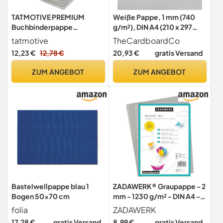
TATMOTIVE PREMIUM
Weiße Pappe, 1 mm (740
Buchbinderpappe
g/m²), DIN A4 (210 x 297
Graupappe 2mm DIN A4
mm), 10 Blatt, Holzpappe
tatmotive
TheCardboardCo
1260g/qm (10 Stück)
für Modellbau, Kaschieren
12,23 €
12,78 €
20,93 €
gratis Versand
& kreatives Basteln,
naturweiss
ZUM ANGEBOT
ZUM ANGEBOT
Bastelwellpappe blau 1
ZADAWERK® Graupappe - 2
Bogen 50x70 cm
mm - 1230 g/m² - DIN A4 -
Buchbinderpappe grey - 10
folia
ZADAWERK
Stück stark – Bastelkarton -
17,28 €
gratis Versand
8,99 €
gratis Versand