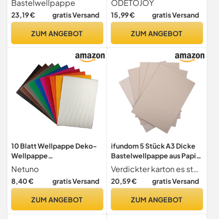
Bastelwellpappe
ODETOJOY
DIY-Projekte, 60 Stück, 1 x
23,19 €
gratis Versand
15,99 €
gratis Versand
30 cm (10 Farben)
ZUM ANGEBOT
ZUM ANGEBOT
10 Blatt Wellpappe Deko-
ifundom 5 Stück A3 Dicke
Wellpappe
Bastelwellpappe aus Papier
Bastelwellpappe
Doppelseitig Beidseitig
Netuno
Verdickter karton es stehen verschiedene kartonstärken zur auswahl, um unterschiedlichen bedürfnissen gerecht zu werden. doppelseitiger karton
Bastelwellkarton Format
Leichtes Selbstgemacht
8,40 €
gratis Versand
20,59 €
gratis Versand
B4 Bogen 25x35cm
Bastelmaterial zum Basteln
doppelseitig gefärbt bunt
für Kinder und Kreative
ZUM ANGEBOT
ZUM ANGEBOT
für Dekoration
Projekte
Scrapbooking DIY