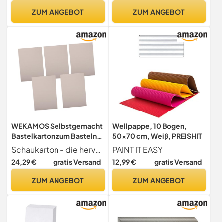
und DIY- | Handgefertigter
Kraftbraun, 1 Pack
ZUM ANGEBOT
ZUM ANGEBOT
Scrapbook-Verschönerer
WEKAMOS Selbstgemacht
Wellpappe, 10 Bogen,
Bastelkarton zum Basteln
50x70 cm, Weiß, PREISHIT
und Malen A3 5 Stück
Schaukarton - die hervorragende verarbeitung unseres produktes bringt ihnen einen bastelkarton
PAINT IT EASY
Doppelseitig Dicker Karton
24,29 €
gratis Versand
12,99 €
gratis Versand
aus Papier Geeignet für
Kinder
ZUM ANGEBOT
ZUM ANGEBOT