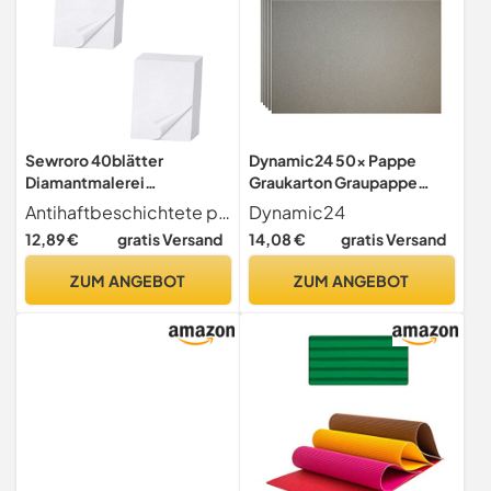
Sewroro 40blätter
Dynamic24 50x Pappe
Diamantmalerei
Graukarton Graupappe
Schutzpapier Anti-Haft -
0,5mm Bastelpappe
Antihaftbeschichtete papiere dieses produkt mit einem langlebigen diamantbild ausgestattet.
Dynamic24
projekte Langlebig Und
Buchbinderpappe basteln
12,89 €
gratis Versand
14,08 €
gratis Versand
Praktisch Für Kunstwerke
Und Kreative Anwendungen
ZUM ANGEBOT
ZUM ANGEBOT