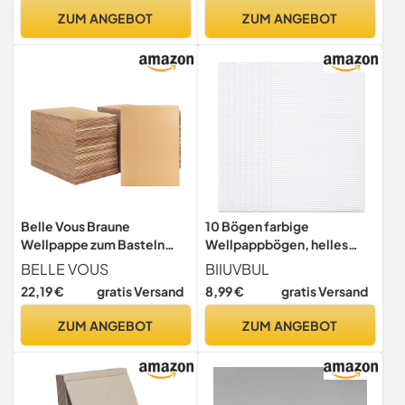
Karton
ZUM ANGEBOT
ZUM ANGEBOT
Belle Vous Braune
10 Bögen farbige
Wellpappe zum Basteln
Wellpappbögen, helles
(100 Stück) - Wellpappe
Wellpapier, dekoratives
BELLE VOUS
BIIUVBUL
Verpackung 18 x 12,5 cm -
Wellpapier für
22,19 €
gratis Versand
8,99 €
gratis Versand
2,8 mm Dicker Flacher
Bastelarbeiten, Schilder,
Kraftkarton für den Versand
Projekte, 21,6 x 29,5 cm
ZUM ANGEBOT
ZUM ANGEBOT
Kunst Basteln und
(weiß, 21,6 x 29,8 cm)
Verpackung