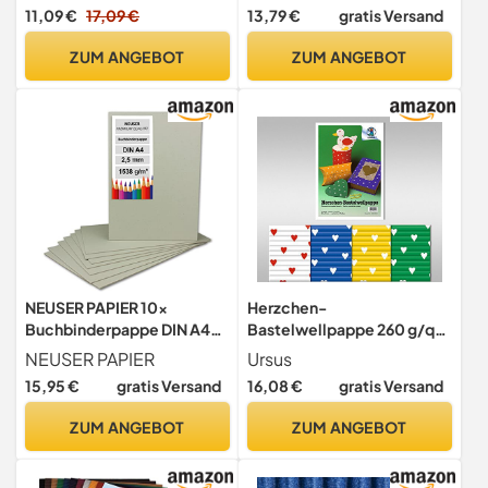
Karton- Flaches
metallische Farbe
11,09 €
17,09 €
13,79 €
gratis Versand
Kraftpapier A3 - Für Kunst
und Handwerk - Wellpappe
ZUM ANGEBOT
ZUM ANGEBOT
zum Basteln - Pappe für
Schutzverpackungen
NEUSER PAPIER 10x
Herzchen-
Buchbinderpappe DIN A4
Bastelwellpappe 260 g/qm
(21 x 29,7 cm) - Stärke 2,5
50 x 70 cm - 10 Bogen
NEUSER PAPIER
Ursus
mm (0,25 cm) - Grammatur:
sortiert
15,95 €
gratis Versand
16,08 €
gratis Versand
1538 g/m² - Graupappe zum
Basteln, Modellbau,
ZUM ANGEBOT
ZUM ANGEBOT
Buchbinden