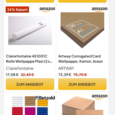
24% Rabatt
Clairefontaine 451001C
Artway Corrugated Card
Rolle Wellpappe Maxi (2 x
Wellpappe, Karton, braun
0,70m, 175g, ideal für
Clairefontaine
ARTWAY
Bastelprojekte) 1 Rolle
17,08 €
22,43 €
73,29 €
75,70 €
weiß
ZUM ANGEBOT
ZUM ANGEBOT