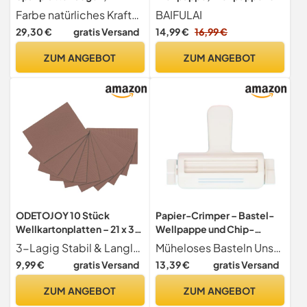
mittelschwer, natürliches
Basteln, 3mm Dicke Pappe,
Farbe natürliches Kraftpapier.
BAIFULAI
Kraftpapier, ideal für
Karton A4, Pappe zum
29,30 €
gratis Versand
14,99 €
16,99 €
Modellbau, Scrapbooking,
Basteln, Cardboard, Karton
kreative Projekte und zum
Blätter für Malen,
ZUM ANGEBOT
ZUM ANGEBOT
Schutz von wertvollen
Modellieren,
Fotos und Dokumenten,
Kunsthandwerk
Braun, 10 Blatt
ODETOJOY 10 Stück
Papier-Crimper – Bastel-
Wellkartonplatten – 21 x 30
Wellpappe und Chip-
cm (A4-ähnlich), 3-Lagig
Maker, manuelles Gerät für
3-Lagig Stabil & Langlebig Drei-lagige Wellkartonstruktur hält bis zu 5 kg Belastung, widersteht Biegung Rissbildung, geeignet für wiederholte Nutzung in Handwerk Modellbau.
Müheloses Basteln Unsere vielseitige Papier-Crimper ermöglicht eine flexible Drehung im Uhrzeigersinn oder gegen den Uhrzeigersinn und sorgt für Stabilität während des Gebrauchs. Das bedeutet, dass Sie Papier mühelos und mit Leichtigkeit crimpen können, um jedes Mal perfekte Ergebnisse zu erzielen.
Stabil, Ideal für DIY
strukturierte Karten,
9,99 €
gratis Versand
13,39 €
gratis Versand
Handwerk,
Geschenkanhänger und
Kartonmodellbau,
DIY-Dekorationen,
ZUM ANGEBOT
ZUM ANGEBOT
Schulkurse,
handgefertigter