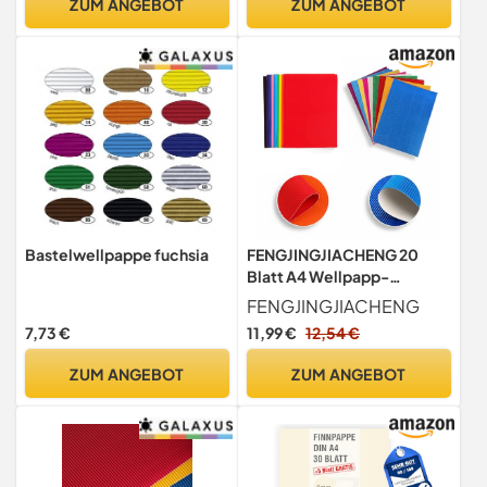
ZUM ANGEBOT
ZUM ANGEBOT
Bastelwellpappe fuchsia
FENGJINGJIACHENG 20
Blatt A4 Wellpapp-
Papierbögen, bunt, für
FENGJINGJIACHENG
Bastel- und Bastelprojekte
7,73 €
11,99 €
12,54 €
ZUM ANGEBOT
ZUM ANGEBOT