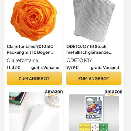
Clairefontaine 901016C
ODETOJOY 10 Stück
Packung mit 10 Bögen
metallisch glänzende
Krepppapier, 2 x 0,5m,
Wellpappbögen, 21 x 30,1
Clairefontaine
ODETOJOY
ideal für Schulaktivitäten, 1
cm (ähnliches A4-Format),
11,32 €
gratis Versand
9,99 €
gratis Versand
Pack, goldgelb
ideal für Handwerk, DIY-
Projekte und Dekoration
ZUM ANGEBOT
ZUM ANGEBOT
(Silber)