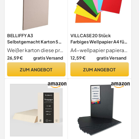
BELLIFFY A3
VILLCASE 20 Stück
Selbstgemacht Karton 5
Farbiges Wellpapier A4 für
Stück Dicke Graupappe
Bastelarbeiten und
Weißer karton diese produkte sind für den einsatz im kindergartenunterricht geeignet, mit ausreichender , diy-karton im a3-format
A4-wellpapier papierarbeiten haben nicht nur eine dekorative wirkung, sondern haben auch einen guten praktischen wert, der das der menschen erheblich bereichern kann, diy-papier
2,5mm Kinder Bastelpapier
Handwerksprojekte
26,59 €
gratis Versand
12,59 €
gratis Versand
Karton Zum Zeichnen Und
Bastelmaterial für Kinder
Modellbau
und Kreative
ZUM ANGEBOT
ZUM ANGEBOT
Selbstgemacht Projekte
Zufällige Farbe