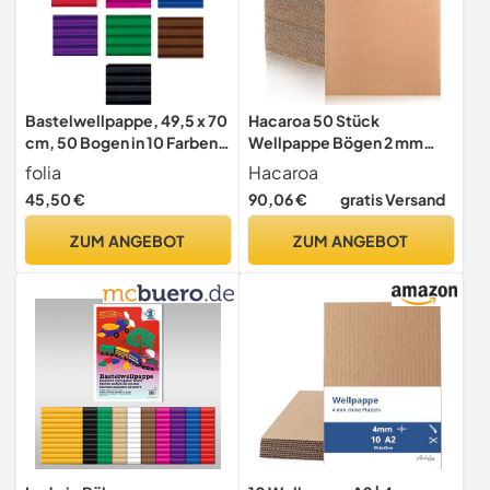
Bastelwellpappe, 49,5 x 70
Hacaroa 50 Stück
cm, 50 Bogen in 10 Farben
Wellpappe Bögen 2 mm
sort.
Dick, 30,5 x 30,5 cm Flache
folia
Hacaroa
Pappeinlagen
45,50 €
90,06 €
gratis Versand
Quadratische
Bastelwellpappe für
ZUM ANGEBOT
ZUM ANGEBOT
Mailing, Verpackung,
Versand, Handwerk, Braun