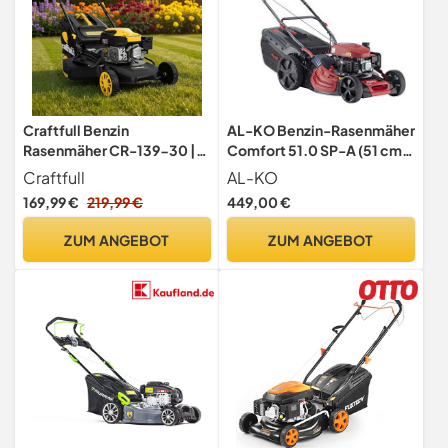
Craftfull Benzin
AL-KO Benzin-Rasenmäher
Rasenmäher CR-139-30 |
Comfort 51.0 SP-A (51 cm
2,9 KW 4 PS | 144 cm³ OHV
Schnittbreite, 2.1 kW
Craftfull
AL-KO
Motor | Benzinrasenmäher -
Motorleistung, Robustes
169,99 €
219,99 €
449,00 €
Mäher - Selbstfahrantrieb -
Stahlblechgehäuse,
46 cm Schnittbreite in 7
Hinterradantrieb,
ZUM ANGEBOT
ZUM ANGEBOT
Stufen (CR-139-30 2,9 KW
Mulchfunktion,
4 PS 144 cm³ Motor Gelb)
Seitenauswurf, für
Rasenflächen bis 1800 m²)