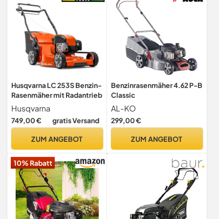
Husqvarna LC 253S Benzin-
Benzinrasenmäher 4.62 P-B
Rasenmäher mit Radantrieb
Classic
Husqvarna
AL-KO
749,00 €
gratis Versand
299,00 €
ZUM ANGEBOT
ZUM ANGEBOT
10% Rabatt