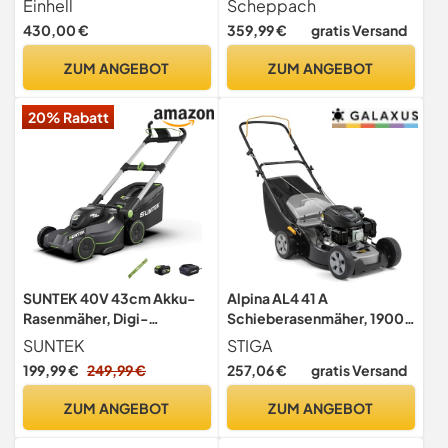
Einhell
Scheppach
zu 1400 m², Elektro-Start-
4Takt Motor mit 6PS | 56cm
430,00 €
359,99 €
gratis Versand
Funktion, abschaltbarer
XXL-Schnittbreite | 65L
Hinterradantrieb, 65 l-
Fangbox |
ZUM ANGEBOT
ZUM ANGEBOT
Fangsack, inkl. Akku &
Höhenverstellung 7 Stufen |
Ladegerät)
Seitenauswurf &
20% Rabatt
Reinigungsfunktion
SUNTEK 40V 43cm Akku-
Alpina AL4 41 A
Rasenmäher, Digi-
Schieberasenmäher, 1900
Brushless Handrasenmäher,
W, 41 cm – Fangkorb 60 l,
SUNTEK
STIGA
4,0Ah Lithium-Ionen-Akku
Zentrale 6-Stufen
199,99 €
249,99 €
257,06 €
gratis Versand
und Schnellladegerät
Einstellung – Rasenflächen
enthalten, APP-
bis 1.000 m²
ZUM ANGEBOT
ZUM ANGEBOT
kompatibel, SLM4417-
Upgraded