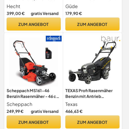
mit Elektrostart &
40L Auffangbehälter
Hecht
Güde
Radantrieb
399,00 €
gratis Versand
179,90 €
ZUM ANGEBOT
ZUM ANGEBOT
Scheppach MS161-46
TEXAS Profi Rasenmäher
Benzin Rasenmäher - 46 cm
Benzin mit Antrieb
Schnittbreite | 55 Liter
Radantrieb E-Start
Scheppach
Texas
Fangkorb | Stahlgehäuse |
Hochgrasmäher ZT
249,99 €
gratis Versand
466,63 €
7-stufige Höhenverstellung
5110TR/WE Zero Turn 3in1
| Mulchfunktion |
schwenkbare Vorderachse
ZUM ANGEBOT
ZUM ANGEBOT
Radantrieb | Seitenauswurf
| sehr wendig | 196cm³ | 4-