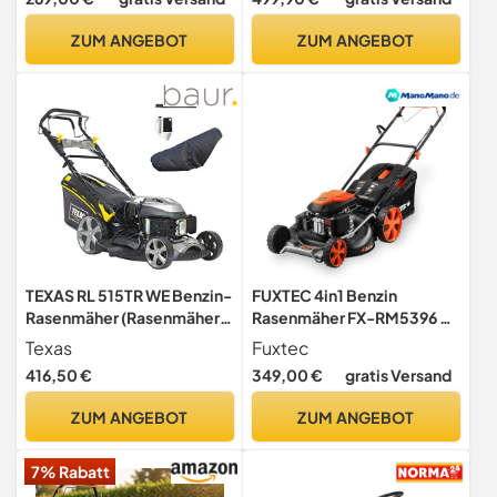
zentrale 7-Fach
Schnitthöheneinstellung
ZUM ANGEBOT
ZUM ANGEBOT
und 50 Liter Fangkorb für
einen schön gepflegten
Rasen
TEXAS RL 515TR WE Benzin-
FUXTEC 4in1 Benzin
Rasenmäher (Rasenmäher
Rasenmäher FX-RM5396 –
mit 51 cm Schnittbreite, 4-
5,3PS & 53cm
Texas
Fuxtec
Gang, Elektrostart und
Schnittbreite &
416,50 €
349,00 €
gratis Versand
Zubehörpaket) grau/Silber
Höhenverstellung 25-
90066577
75mm | 70L Grasfangkorb,
ZUM ANGEBOT
ZUM ANGEBOT
Mulchfunktion &
Seitenauswurf
7% Rabatt