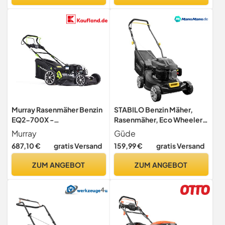
Murray Rasenmäher Benzin
STABILO Benzin Mäher,
EQ2-700X -
Rasenmäher, Eco Wheeler
Selbstfahrender 4-in-1
ST 401, 40,6 cm
Murray
Güde
Benzin-Rasenmäher, 56 cm
Schnittbreite, 2 PS
687,10 €
gratis Versand
159,99 €
gratis Versand
- 75L Grasfangkorb für
Kleine und Mittelgroße
ZUM ANGEBOT
ZUM ANGEBOT
Rasenflächen -
Benzinrasenmäher mit
Briggs & Stratton Motor