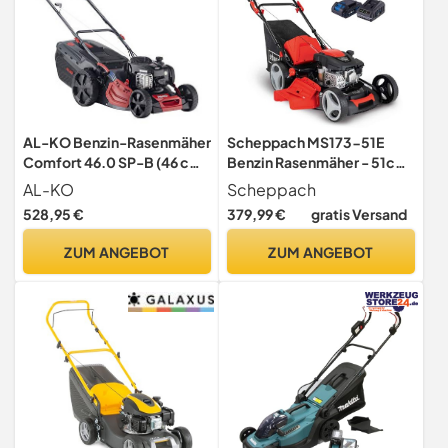
AL-KO Benzin-Rasenmäher
Scheppach MS173-51E
Comfort 46.0 SP-B (46 cm
Benzin Rasenmäher - 51cm
Schnittbreite, 2.0 kW
Schnittbreite | E-Start |
AL-KO
Scheppach
Motorleistung, Robustes
Reinigungsfunktion | 65
528,95 €
379,99 €
gratis Versand
Stahlblechgehäuse, mit
Liter Fangkorb |
Radantrieb, für
Stahlgehäuse | 7-stufige
ZUM ANGEBOT
ZUM ANGEBOT
Rasenflächen bis 1400 m²)
Höhenverstellung |
Mulchfunktion | Radantrieb
| Seitenauswurf