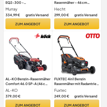
EQ2-300 -
Rasenmäher – 46 cm
Selbstfahrender 2-in-1
Schnittbreite, Radantrieb
Murray
Hecht
Benzin-Rasenmäher, 42 cm
334,99 €
gratis Versand
299,00 €
gratis Versand
- 45L Grasfangkorb für
Kleine und Mittelgroße
ZUM ANGEBOT
ZUM ANGEBOT
Rasenflächen -
Benzinrasenmäher mit
Briggs & Stratton Motor
AL-KO Benzin-Rasenmäher
FUXTEC 4in1 Benzin
Comfort 46.0 SP-A (46 cm
Rasenmäher mit Radantrieb
Schnittbreite, 1.9 kW
FX-RM5170 • 4-Takt
AL-KO
Fuxtec
Motorleistung, Robustes
Mäher, 4PS/2,9kW • 51cm
379,00 €
249,00 €
gratis Versand
Stahlblechgehäuse, mit
Schnittbreite mit 7 Stufen
Radantrieb, für
25–75mm • 60L Fangkorb •
ZUM ANGEBOT
ZUM ANGEBOT