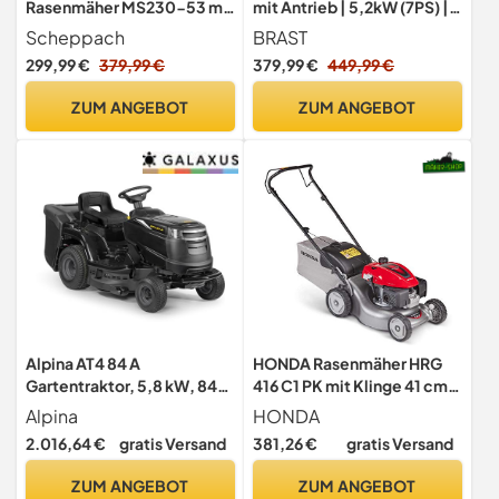
Rasenmäher MS230-53 mit
mit Antrieb | 5,2kW (7PS) |
53cm Schnittbreite & 6PS
55cm Schnittbreite | viele
Scheppach
BRAST
Leistung
Modelle | TÜV | 30-80mm
299,99 €
379,99 €
379,99 €
449,99 €
Schnitthöhe | 60L Fangkorb
| 4 Takt OHV Motor |
ZUM ANGEBOT
ZUM ANGEBOT
Stahlgehäuse
Alpina AT4 84 A
HONDA Rasenmäher HRG
Gartentraktor, 5,8 kW, 84
416 C1 PK mit Klinge 41 cm
cm – Fangkorb 200 L,
(neues Modell 2023)
Alpina
HONDA
Elektromagnetische
2.016,64 €
gratis Versand
381,26 €
gratis Versand
Messerzuschaltung – Für
Rasenflächen Bis 3.000 m²
ZUM ANGEBOT
ZUM ANGEBOT