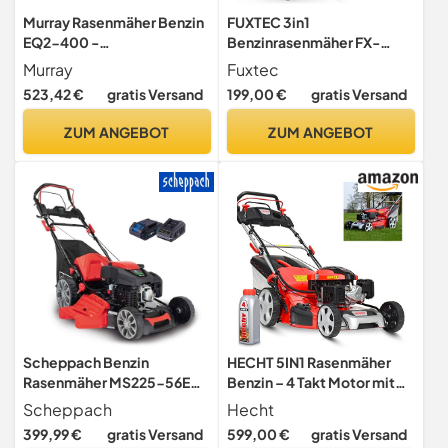
Murray Rasenmäher Benzin
FUXTEC 3in1
EQ2-400 -
Benzinrasenmäher FX-
Selbstfahrender 2-in-1
RM4346, 42cm
Murray
Fuxtec
Benzin-Rasenmäher, 46 cm
Schnittbreite, 4-Takt
523,42 €
gratis Versand
199,00 €
gratis Versand
- 50L Grasfangkorb für
Hinterantrieb,
Kleine und Mittelgroße
Heckauswurf,
ZUM ANGEBOT
ZUM ANGEBOT
Rasenflächen -
kugelgelagerte Big Wheel
Benzinrasenmäher mit
Räder, 40L Grasfangkorb
Briggs & Stratton Motor
Scheppach Benzin
HECHT 5IN1 Rasenmäher
Rasenmäher MS225-56E
Benzin – 4 Takt Motor mit
mit E-Start | Radantrieb |
196 cm³ Hubraum, 56 cm
Scheppach
Hecht
6PS | 56 cm Schnittbreite |
Schnittbreite, 70l
399,99 €
gratis Versand
599,00 €
gratis Versand
7-fache
Grasfangkorb, 4-Gang