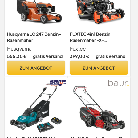
Husqvarna LC 247 Benzin-
FUXTEC 4in1 Benzin
Rasenmäher
Rasenmäher FX-
RM5196eSPRO mit E-Start
Husqvarna
Fuxtec
und regulierbarem
555,30 €
gratis Versand
399,00 €
gratis Versand
Selbstantrieb,
Gartenmäher inkl.
ZUM ANGEBOT
ZUM ANGEBOT
Frontstoßstange, 51 cm
Schnittbreite,
kugelgelagerte Big Wheel
Räder, 60L Grasfangkorb