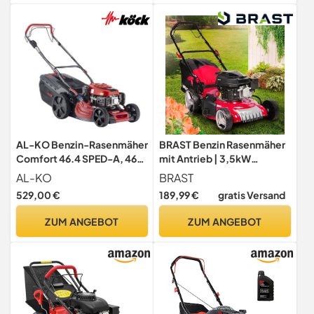
| inkl. Motoröl
Takt | 51cm | 4,9PS | 28-
75mm | Mulchfunktion
AL-KO Benzin-Rasenmäher
BRAST Benzin Rasenmäher
Comfort 46.4 SPED-A, 46
mit Antrieb | 3,5kW
cm Schnittbreite, 2.6 kW
(4,76PS)-5,2kW(7PS) | 46-
AL-KO
BRAST
Motorleistung, 1-Gang
51cm Schnittbreite | viele
529,00 €
189,99 €
gratis Versand
Hinterradantrieb, E-Start,
Modelle | TÜV | 4 Takt OHV
für Rasenflächen bis 1400
Motor | 30-80mm
ZUM ANGEBOT
ZUM ANGEBOT
m²
Schnitthöhe | 60L Fangkorb
| Stahlgehäuse | RED LINE
4,76PS