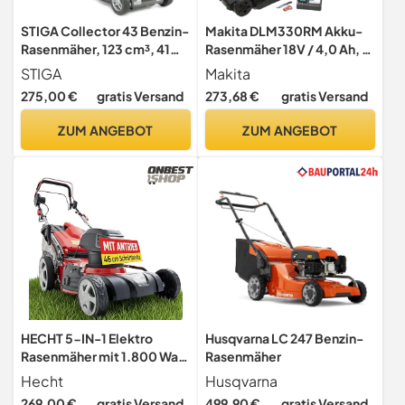
STIGA Collector 43 Benzin-
Makita DLM330RM Akku-
Rasenmäher, 123 cm³, 41
Rasenmäher 18V / 4,0 Ah, 1
cm – 60 l Fangkorb,
Akku + Ladegerät, Petrol
STIGA
Makita
Klappbarer Und
275,00 €
gratis Versand
273,68 €
gratis Versand
Verstellbarer Holm –
Rasenflächen Bis 1.000 m²,
ZUM ANGEBOT
ZUM ANGEBOT
Rot
HECHT 5-IN-1 Elektro
Husqvarna LC 247 Benzin-
Rasenmäher mit 1.800 Watt
Rasenmäher
Motor, 46 cm Schnittbreite,
Hecht
Husqvarna
Radantrieb, Mulchfunktion,
269,00 €
gratis Versand
499,90 €
gratis Versand