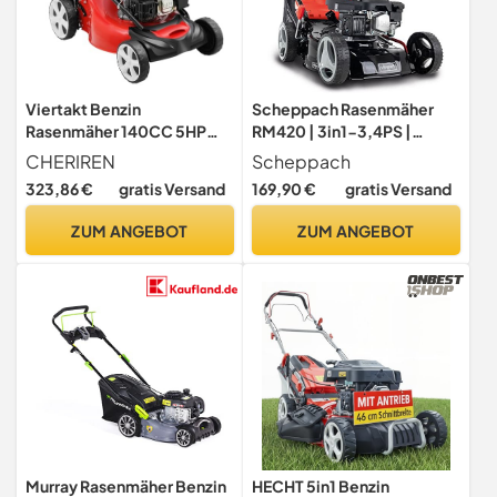
Viertakt Benzin
Scheppach Rasenmäher
Rasenmäher 140CC 5HP
RM420 | 3in1-3,4PS |
Multifunktionaler
Schnittbreite 420mm | 45L
CHERIREN
Scheppach
Selbstfahrender
Fangkorb |
323,86 €
gratis Versand
169,90 €
gratis Versand
Rasenmäher mit 8 Gänge
Schnitthöhenverstellung
Höhenverstellung für
25-75 mm | inkl. Motoröl
ZUM ANGEBOT
ZUM ANGEBOT
Stadtgärten und Villen
Murray Rasenmäher Benzin
HECHT 5in1 Benzin