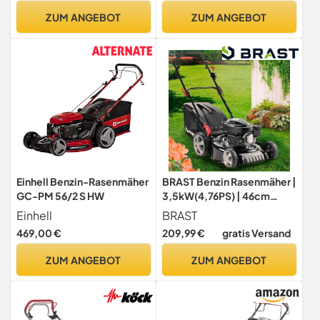
Schnitthöhenverstellung |
Radantrieb, patentierte
ZUM ANGEBOT
ZUM ANGEBOT
65 Liter Fangkorb |
Räder, Mulchfunktion,
Reinigungsfunktion |
Seitenauswurf, inkl. Öl
Mulchfunktion |
Seitenauswurf
Einhell Benzin-Rasenmäher
BRAST Benzin Rasenmäher |
GC-PM 56/2 S HW
3,5kW(4,76PS) | 46cm
Schnittbreite | viele
Einhell
BRAST
Modelle | TÜV | 4 Takt OHV
469,00 €
209,99 €
gratis Versand
Motor | 30-80mm
Schnitthöhe | 60L Fangkorb
ZUM ANGEBOT
ZUM ANGEBOT
| Stahlgehäuse | 18170 ECO