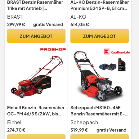
BRAST Benzin Rasenmäher
AL-KO Benzin-Rasenmäher
Trike mit Antrieb |
Premium 524 SP-B, 51 cm
5,2kW(7PS) | 53cm
Schnittbreite, 2.3 kW
BRAST
AL-KO
Schnittbreite | viele
Motorleistung, 1-Gang
299,99 €
gratis Versand
614,05 €
Modelle | TÜV | 4 Takt OHV
Hinterradantrieb, 4INONE
Motor | 30-80mm
Function, für Rasenflächen
ZUM ANGEBOT
ZUM ANGEBOT
Schnitthöhe | 60L Fangkorb
bis 1800 m²
| Stahlgehäuse | Trike
Einhell Benzin-Rasenmäher
Scheppach MS150-46E
GC-PM 46/5 S (2 kW, bis
Benzin Rasenmäher mit E-
1.400 m², 1 Zylinder, 4-
Start | 46cm Schnittbreite |
Einhell
Scheppach
Takt-Motor, abschaltbarer
Reinigungsfunktion | 55L
274,70 €
319,99 €
gratis Versand
Hinterradantrieb, 9-stufige
Korb | Stahlgehäuse | 7-
zentrale
fache Höhenverstellung |