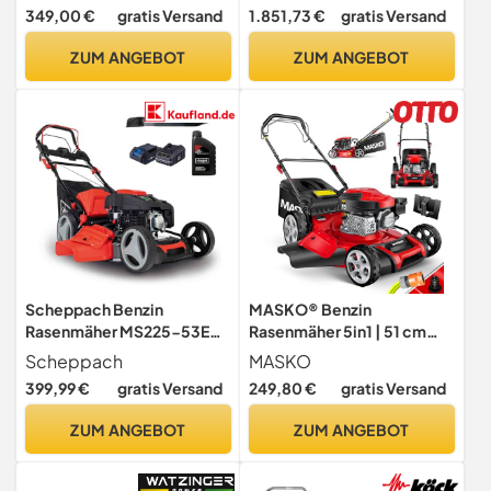
Heckantrieb, Zentrale
Mulchfunktion –
349,00 €
gratis Versand
1.851,73 €
gratis Versand
Schnitthöhenverstellung –
Rasenflächen bis 1.500 m²
Rasenflächen bis 1.200 m²
ZUM ANGEBOT
ZUM ANGEBOT
Scheppach Benzin
MASKO® Benzin
Rasenmäher MS225-53E
Rasenmäher 5in1 | 51 cm
mit E-Start | Radantrieb |
Schnittbreite | 8- fache
Scheppach
MASKO
6PS | 53 cm Schnittbreite |
Schnitthöhenverstellung | 4
399,99 €
gratis Versand
249,80 €
gratis Versand
7-fache Höhenverstellung |
Takt OHV Motor 6,0 PS | 65
65 Liter Fangkorb |
Liter Fangkorb| Inkl. Mulch-
ZUM ANGEBOT
ZUM ANGEBOT
Mulchfunktion |
Kit, Seitenauswurf
Reinigungsfunktion | inkl.
Öl & Ersatzmesser