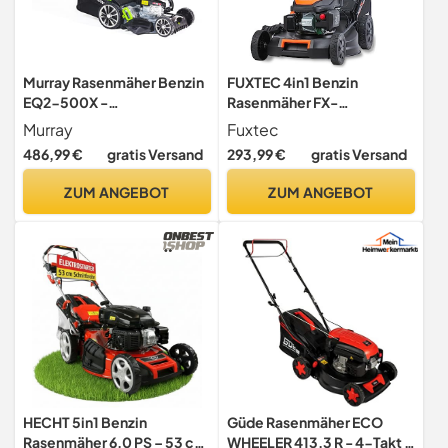
Murray Rasenmäher Benzin
FUXTEC 4in1 Benzin
EQ2-500X -
Rasenmäher FX-
Selbstfahrender 4-in-1
RM5170PRO mit flexiblem
Murray
Fuxtec
Benzin-Rasenmäher, 51 cm
Antrieb, Seilzugstarter
486,99 €
gratis Versand
293,99 €
gratis Versand
- 75L Grasfangkorb für
Gartenmäher, 51 cm
Kleine und Mittelgroße
Schnittbreite, 4-Takt
ZUM ANGEBOT
ZUM ANGEBOT
Rasenflächen -
Mäher, kugelgelagerte Big
Benzinrasenmäher mit
Wheel Räder, 60L
Briggs & Stratton Motor
Grasfangkorb
HECHT 5in1 Benzin
Güde Rasenmäher ECO
Rasenmäher 6,0 PS – 53 cm
WHEELER 413.3 R - 4-Takt -