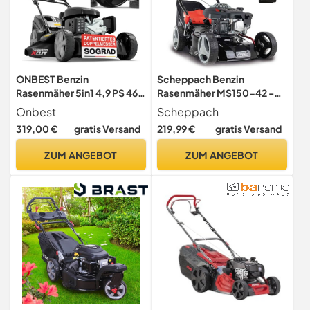
ONBEST Benzin
Scheppach Benzin
Rasenmäher 5in1 4,9 PS 46
Rasenmäher MS150-42 -
cm mit Radantrieb
3,5PS | Schnittbreite 42cm
Onbest
Scheppach
| Radantrieb | Stahlgehäuse
319,00 €
gratis Versand
219,99 €
gratis Versand
| Reinigungsfunktion |
Mulchfunktion | 45L Korb |
ZUM ANGEBOT
ZUM ANGEBOT
7-stufige Höhenverstellung
(25-75mm) | inkl. Motoröl