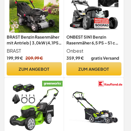
BRAST Benzin Rasenmäher
ONBEST 5IN1 Benzin
mit Antrieb | 3,0kW (4,1PS)
Rasenmäher 6,5 PS – 51 cm
| 41cm Schnittbreite | viele
mit Radantrieb
BRAST
Onbest
Modelle | | 4 Takt OHV
199,99 €
209,99 €
359,99 €
gratis Versand
Motor | 25-75mm
Schnitthöhe | 40L Fangkorb
ZUM ANGEBOT
ZUM ANGEBOT
| Stahlgehäuse | 16145