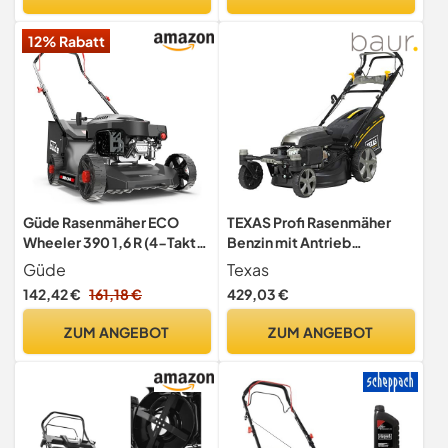
Rasenflächen bis 1400 m²)
Mulchen, Seitenauswurf &
EasyClean-Funktion
12% Rabatt
Güde Rasenmäher ECO
TEXAS Profi Rasenmäher
Wheeler 390 1,6 R (4-Takt
Benzin mit Antrieb
Benzinmotor 1,6/2 (kW/PS),
Radantrieb Hochgrasmäher
Güde
Texas
Schnittbreite 390 mm,
ZT 5110TR/W Zero Turn 3in1
142,42 €
161,18 €
429,03 €
Fangeinrichtung 35 l, 3-
mit schwenkbarer
fache
Vorderachse | sehr wendig |
ZUM ANGEBOT
ZUM ANGEBOT
Schnitthöhenverstellung
196cm³ | 4-Takt | 51cm |
30-66 mm, Mähen,
4,9PS | 28-75mm | mit
Sammeln, Heckauswurf)
Mulchfunktion