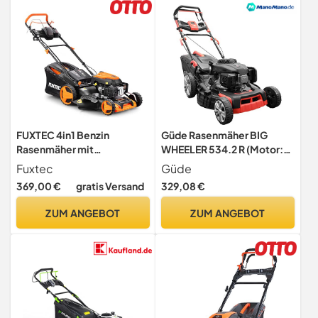
FUXTEC 4in1 Benzin
Güde Rasenmäher BIG
Rasenmäher mit
WHEELER 534.2 R (Motor:
Elektrostart FX-RM5196eS
4-Takt Power-Engine S 592
Fuxtec
Güde
• 6 PS • 196 CCM 4-Takt
V, Motorleistung: 3,5/4,8
369,00 €
gratis Versand
329,08 €
Motor • 51 cm Schnittbreite
(kW/PS), Schnittbreite:
• Mulchmäher mit
53,3 cm, Radantrieb, 60l
ZUM ANGEBOT
ZUM ANGEBOT
Radantrieb • E-Starter mit
Grasfangsack, 8-fache
Antrieb • 60L Fangkorb &
zentrale
Seitenauswurf
Schnitthöhenverstellung)