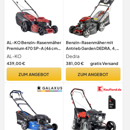
AL-KO Benzin-Rasenmäher
Benzin-Rasenmäher mit
Premium 470 SP-A (46 cm
Antrieb Garden DEDRA, 4,0
Schnittbreite, 2.6 kW
kW, Loncin 196cm3, V200,
AL-KO
Dedra
Motorleistung, Robustes
51cm, breiter
439,00 €
381,00 €
gratis Versand
Stahlblechgehäuse,
Schnittbereich, zentrale
Hinterradantrieb,
Schnitthöhenverstellung,
ZUM ANGEBOT
ZUM ANGEBOT
Mulchfunktion,
Mulchfunktion,
Seitenauswurf, für
Gehäusereinigungsfunktion
Rasenflächen bis 1400 m²)