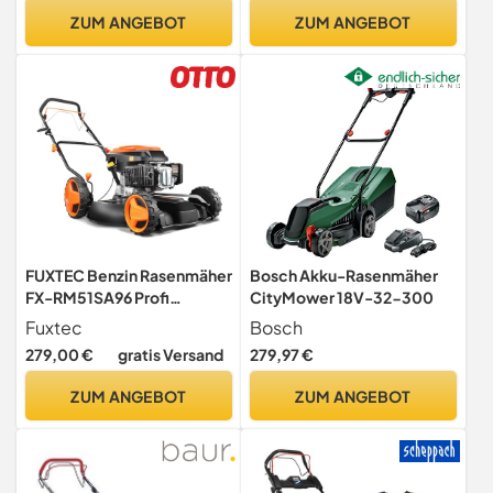
Seitenauswurf,
Schnitthöhenverstellung 6-
ZUM ANGEBOT
ZUM ANGEBOT
Stahlgehäuse, zentrale
fach, Hinterradantrieb,
Höhenverstellung
kugelgelagerte Räder,
Mulchkeil)
FUXTEC Benzin Rasenmäher
Bosch Akku-Rasenmäher
FX-RM51SA96 Profi
CityMower 18V-32-300
Mulchmäher mit 51 cm und
Fuxtec
Bosch
Selbstantrieb
279,00 €
gratis Versand
279,97 €
leistungsstarker 196 cc
Motor Motormäher
ZUM ANGEBOT
ZUM ANGEBOT
Mulchen