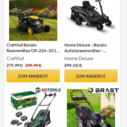
Craftfull Benzin
Home Deluxe - Benzin
Rasenmäher CR-224-30 |
Aufsitzrasenmäher -
5,1 KW 7 PS | 223 cm³ OHV
Reaper Schwarz - Motor
Craftfull
Home Deluxe
Motor | Benzinrasenmäher -
Leistung 4,5 kW (6,5 PS) -
279,99 €
299,99 €
899,00 €
Mäher - Selbstfahrantrieb -
150 Liter Auffangkorb - 61
53 cm Schnittbreite in 7
cm Schnittbreite und
ZUM ANGEBOT
ZUM ANGEBOT
Stufen (CR-224-30 5,1 KW
höhenverstellbar - Inkl.
7 PS 223 cm³ Motor Gelb)
kompl. Zubehör