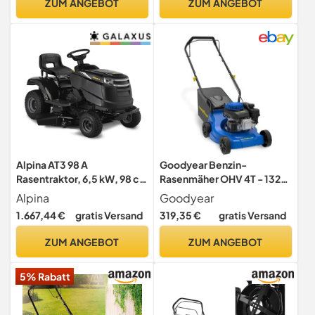
ZUM ANGEBOT
ZUM ANGEBOT
Alpina AT3 98 A
Goodyear Benzin-
Rasentraktor, 6,5 kW, 98 cm
Rasenmäher OHV 4T - 132
– Elektromagnetische
CCM, 2,5 kW / 3,35 PS,
Alpina
Goodyear
PTO-Kupplung,
Schnittbreite 39 cm,
1.667,44 €
gratis Versand
319,35 €
gratis Versand
Mulchfunktion –
Schnitthöhe 3,0-6,6 cm,
Rasenflächen bis 4.500 m²
Sack mit 35 l, manueller
ZUM ANGEBOT
ZUM ANGEBOT
Start
5% Rabatt