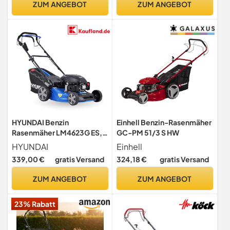
ZUM ANGEBOT
ZUM ANGEBOT
Schnitthöhenverstellung
Mulchen | Antrieb |
25-80 mm)
Seitenauswurf | inkl.
Motoröl
HYUNDAI Benzin
Einhell Benzin-Rasenmäher
Rasenmäher LM4623G ES,
GC-PM 51/3 S HW
Radantrieb, E-Start,
HYUNDAI
Einhell
Mulchfunktion, starker
339,00 €
gratis Versand
324,18 €
gratis Versand
3.9PS Motor mit 170cc, 46
cm Schnittbreite, 65L Korb,
ZUM ANGEBOT
ZUM ANGEBOT
Benzinmäher, Mulcher
23% Rabatt