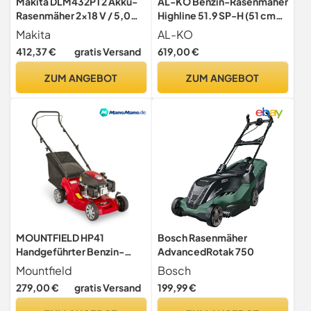
Makita DLM432PT2 Akku-
AL-KO Benzin-Rasenmäher
Rasenmäher 2x18 V / 5,0
Highline 51.9 SP-H (51 cm
Ah, 2 Akkus +
Schnittbreite, 3.2 kW
Makita
AL-KO
Doppelladegerät
Leistung, mit Radantrieb,
412,37 €
gratis Versand
619,00 €
zentrale
Schitthöhenverstellung,
ZUM ANGEBOT
ZUM ANGEBOT
Mulchfunktion,
Seitenauswurf, für
Rasenflächen bis 1800 m²)
MOUNTFIELD HP41
Bosch Rasenmäher
Handgeführter Benzin-
AdvancedRotak 750
Rasenmäher – 123cc STIGA
Mountfield
Bosch
Motor – 39 cm
279,00 €
gratis Versand
199,99 €
Schnittbreite – 40L
Grasfangkorb