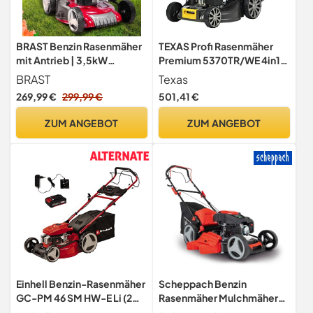
BRAST Benzin Rasenmäher
TEXAS Profi Rasenmäher
mit Antrieb | 3,5kW
Premium 5370TR/WE 4in1
(4,76PS)-5,2kW(7PS) | 46-
Benzin mit Antrieb
BRAST
Texas
51cm Schnittbreite | viele
Radantrieb und E-Start |
269,99 €
299,99 €
501,41 €
Modelle | TÜV | 4 Takt OHV
53cm | 4,9PS | 196cm³ | 4-
Motor | 30-80mm
Takt | Mulchfunktion |
ZUM ANGEBOT
ZUM ANGEBOT
Schnitthöhe | 60L Fangkorb
Schnitthöhenverstellung
| Stahlgehäuse | RED LINE
28-75mm | Fangkorb 65
7PS
Liter
Einhell Benzin-Rasenmäher
Scheppach Benzin
GC-PM 46 SM HW-E Li (2
Rasenmäher Mulchmäher
kW, 4-Takt-Motor, für bis
MS225-56 | Radantrieb |