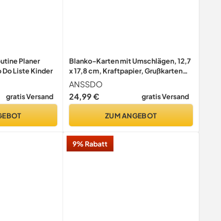
utine Planer
Blanko-Karten mit Umschlägen, 12,7
o Do Liste Kinder
x 17,8 cm, Kraftpapier, Grußkarten
für selbstgemachte Karten,
ANSSDO
Hochzeit, Geburtstag, alle Anlässe,
24,99 €
gratis Versand
gratis Versand
100 Stück
GEBOT
ZUM ANGEBOT
9% Rabatt