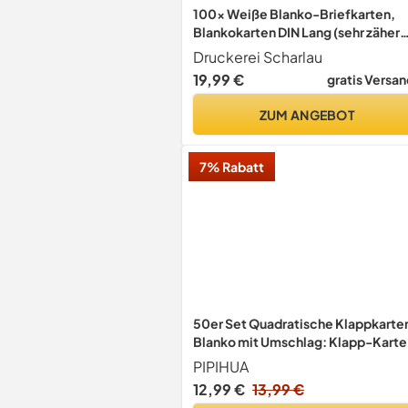
100x Weiße Blanko-Briefkarten,
Blankokarten DIN Lang (sehr zäher
Karton) verschiedene Mengen,
Druckerei Scharlau
Grammatur 246g/m² (22762)
19,99 €
gratis Versan
ZUM ANGEBOT
7% Rabatt
50er Set Quadratische Klappkarte
Blanko mit Umschlag: Klapp-Karte
zum Selbstgestalten, Beschriften
PIPIHUA
oder Bedrucken für Grußkarten,
12,99 €
13,99 €
Hochzeitseinladungen, Postkarten