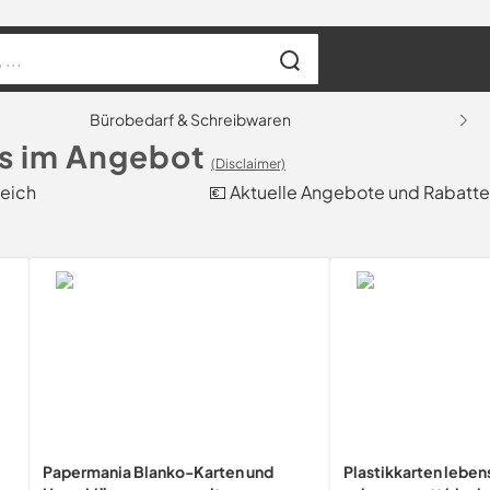
Bürobedarf & Schreibwaren
ls im Angebot
(Disclaimer)
leich
💶 Aktuelle Angebote und Rabatte
Papermania Blanko-Karten und
Plastikkarten leben