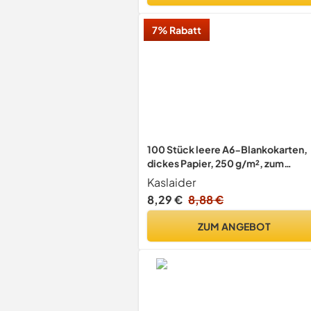
7% Rabatt
100 Stück leere A6-Blankokarten,
dickes Papier, 250 g/m², zum
Schreiben und Basteln
Kaslaider
8,29 €
8,88 €
ZUM ANGEBOT