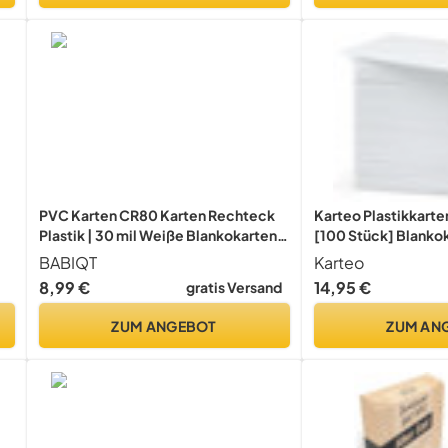
PVC Karten CR80 Karten Rechteck
Karteo Plastikkarte
Plastik | 30 mil Weiße Blankokarten
[100 Stück] Blanko
Plastikkarte 760 Mikron Card
Kartenformat für A
BABIQT
Karteo
Kompatibel für ID-Kartendrucker,
Dienstausweise EC-
8,99 €
14,95 €
gratis Versand
Bankkarten Gesundheitskarten - 22
Gesundheitskarten
Stück
ZUM ANGEBOT
ZUM AN