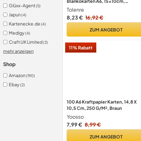
Blankokarten A6, 15x10cm,
Glüxx-Agent
(5)
250g/m², Moderationskarten,
Tolenre
Blanko Karten zum Selbstgestalten
Japun
(4)
8,23 €
16,92 €
DIY Karten, Hochzeitskarten,
Kartenecke.de
(4)
Grußkarten
ZUM ANGEBOT
Medigy
(4)
Craft UK Limited
(3)
11% Rabatt
mehr anzeigen
Shop
Amazon
(190)
Ebay
(2)
100 A6 Kraftpapier Karten, 14,8 X
10,5 Cm, 250 G/M², Braun
Yoosso
7,99 €
8,99 €
ZUM ANGEBOT