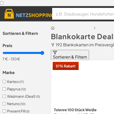
Sortieren & Filtern
Blankokarte Dea
🏅 192 Blankokarten im Preisverg
Preis
Sortieren & Filtern
7 €
-
130 €
51% Rabatt
Marke
Karteo
(17)
Papyrus
(12)
Waizmann.IDeaS
(11)
Netuno
(10)
Tolenre 100 Stück Weiße
Present Fill
(5)