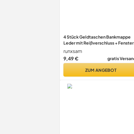
4 Stück Geldtaschen Bankmappe
Leder mit Reißverschluss + Fenster
runxsam
9,49 €
gratis Versan
ZUM ANGEBOT