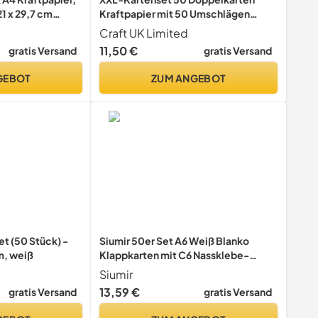
1 x 29,7 cm
Kraftpapier mit 50 Umschlägen
200 g/m²
Klappkarten A6
Craft UK Limited
 Karteikarten,
11,50 €
gratis Versand
gratis Versand
inladungen, DIY-
ken(Braun)
GEBOT
ZUM ANGEBOT
et (50 Stück) -
Siumir 50er Set A6 Weiß Blanko
m, weiß
Klappkarten mit C6 Nassklebe-
Briefumschläge
Siumir
13,59 €
gratis Versand
gratis Versand