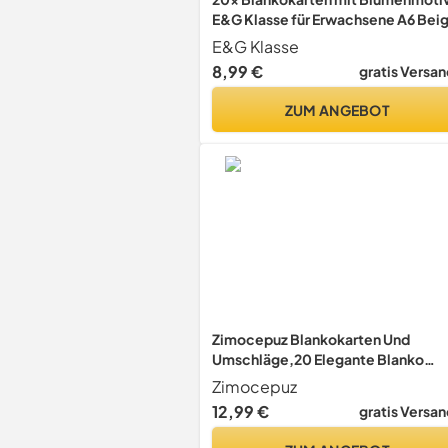
E&G Klasse für Erwachsene A6 Bei
Weiß als Einladung Postkarte DIY
E&G Klasse
Einladungskarten Dankeskarten
8,99 €
gratis Versan
Blanko Karten ohne Umschläge
ZUM ANGEBOT
Zimocepuz Blankokarten Und
Umschläge,20 Elegante Blanko
Grußkarten Und Umschläge,5
Zimocepuz
Verschiedene Blumenmuster,15 C
12,99 €
gratis Versan
X 10 Cm,Briefpapier Set Für Alle
Anlässe