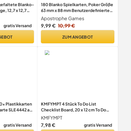
gefaltete Blanko-
180 Blanko Spielkarten, Poker Größe
e, 12,7 x 12,7
63 mm x 88 mm Benutzerdefinierte
Karten
Apostrophe Games
9,99 €
10,99 €
gratis Versand
GEBOT
ZUM ANGEBOT
x Plastikkarten
KMFYMPT 4 Stück To Do List
arte SLE 4442 aus
Checklist Board, 20 x 12 cm To Do
 0,76mm glänzend
Board, Todo Liste Taskboard, Kommt
KMFYMPT
ar weiß
Mit 20 Blankokarten, Geeignet für
7,98 €
gratis Versand
gratis Versand
die Familienerziehung und