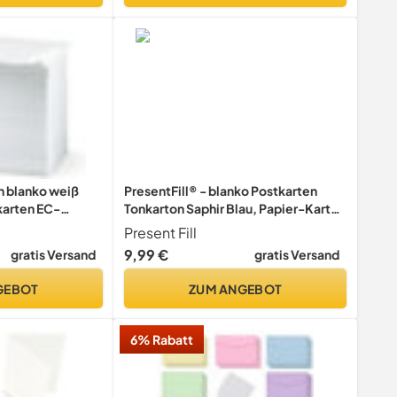
n blanko weiß
PresentFill® - blanko Postkarten
karten EC-
Tonkarton Saphir Blau, Papier-Karten
usweise
Set 50 Stück 210 g/m² -DIN A6-105 x
Present Fill
 und Bankkarten
148 mm zum Selbstgestalten,
9,99 €
gratis Versand
gratis Versand
beschriften oder bedrucken als
Bastelkarton, Karteikarten
GEBOT
ZUM ANGEBOT
6% Rabatt