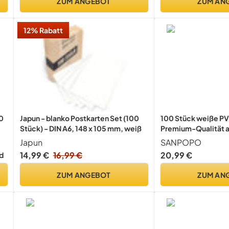
ZUM ANGEBOT
ZUM AN
12% Rabatt
00
Japun - blanko Postkarten Set (100
100 Stück weiße PV
Stück) - DIN A6, 148 x 105 mm, weiß
Premium-Qualität 
Kunststoff für Ausw
Japun
SANPOPO
en
Blanko-Karten, PV
14,99 €
16,99 €
20,99 €
d
Ausweiskarten, für 
Karten-Drucker, ko
ZUM ANGEBOT
ZUM AN
allen Kunststoff-K