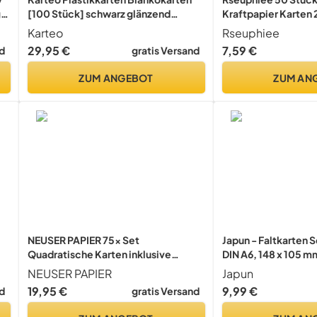
ge
[100 Stück] schwarz glänzend
Kraftpapier Karten 2
Standard EC-Kartenformat (CR-80)
Blanko Postkarten 
Karteo
Rseuphiee
Craftpapier, Blanko
29,95 €
7,59 €
d
gratis Versand
Zum Erstellen Sie E
Blankokarten, Druc
ZUM ANGEBOT
ZUM AN
NEUSER PAPIER 75x Set
Japun - Faltkarten S
Quadratische Karten inklusive
DIN A6, 148 x 105 m
Briefumschläge - Blanko 14 x 14 cm in
NEUSER PAPIER
Japun
m
Hochweiß - bedruckbare
19,95 €
9,99 €
d
gratis Versand
Einladungskarten - ideal zum
Selbstgestalten & Kreieren