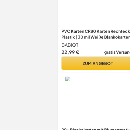
PVC Karten CR80 Karten Rechteck
Plastik | 30 mil Weiße Blankokarte
Plastikkarte 760 Mikron Card
BABIQT
Kompatibel für ID-Kartendrucker,
22,99 €
gratis Versan
Bankkarten Gesundheitskarten - 1
Stück
ZUM ANGEBOT
20x Blankokarten mit Blumenmoti