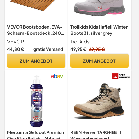
VEVOR Bootsboden, EVA-
Trollkids Kids Hafjell Winter
Schaum-Bootsdeck, 2400
Boots 31, silver grey
x 900 x 6 mm, rutschfester,
VEVOR
Trollkids
selbstklebender
44,80 €
gratis Versand
49,95 €
69,95 €
Bodenbelag, 21600 cm²
großer Meeresteppich für
ZUM ANGEBOT
ZUM ANGEBOT
Boote, Yachten, Pontons,
Kajakdecks
Menzerna Gelcoat Premium
KEEN Herren TARGHEE III
One Step Polish - Abbrasive
Wasserabweisend