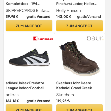
Komplettbox - 194
Pinehurst Leder, Heller
Sportboot Lernkarten -
Espresso, 42
SKIPPERCARDS Einfach clever lernen
Helly Hansen
Seezeichen,
39,95 €
gratis Versand
143,00 €
gratis Versand
Lichterführung,
Ausweichregeln,
ZUM ANGEBOT
ZUM ANGEBOT
Schallsignale - Ideales
Zubehör zum
Sportbootführerschein
See, Segeln und Bootsport
adidas Unisex Predator
Skechers John Deere
League Indoor Football
Kadmiel Grand Creek
Boots, Core Black/Cloud
Stiefelette für Herren,
adidas
Skechers
White/Lucid Lemon, 43 1/3
Schokobraun, Größe 41,
164,16 €
gratis Versand
119,95 €
EU
schokoladenbraun, 42 EU
ZUM ANGEBOT
ZUM ANGEBOT