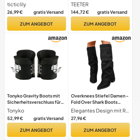
Stiefeletten Biker Boots
ticticlily
TEETER
Winter Knöchel Stiefel B
26,99 €
gratis Versand
144,72 €
gratis Versand
Schwarz 39 EU
ZUM ANGEBOT
ZUM ANGEBOT
Tonyko Gravity Boots mit
Overknees Stiefel Damen -
Sicherheitsverschluss für
Fold Over Shark Boots
Stressabbau und Fitness
Kniehohe Stiefel mit Absatz
Tonyko
Elegantes Design mit Raffinesse - Die kniehohen Stiefel überzeugen mit kunstvoller Plisseefaltung und eleganter Spitzkappe schaffen eine perfekte Balance zwischen femininer Silhouette und modernem Edge.
(Schwarz)
Blockabsatz
52,99 €
gratis Versand
27,96 €
Übergangsstiefel Dressy
Kniestiefel Mittelalter
ZUM ANGEBOT
ZUM ANGEBOT
Schuhe Retro
Damenstiefel, 39/EU,