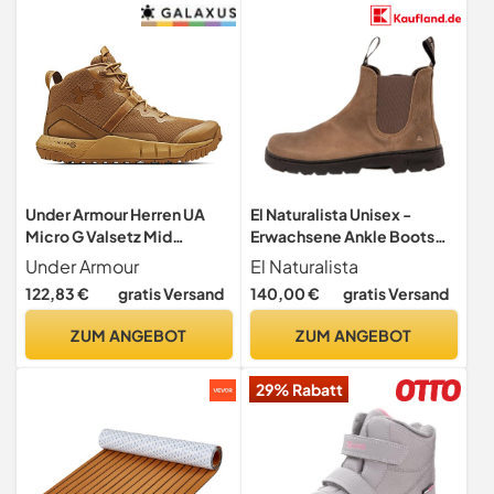
Under Armour Herren UA
El Naturalista Unisex -
Micro G Valsetz Mid
Erwachsene Ankle Boots
Traillaufschuhe
Nomada, Damen,Herren
Under Armour
El Naturalista
Stiefeletten,Kurzstiefel,ue
122,83 €
gratis Versand
140,00 €
gratis Versand
bergangsschuhe,Stone,43
EU / 8.5 UK
ZUM ANGEBOT
ZUM ANGEBOT
29% Rabatt