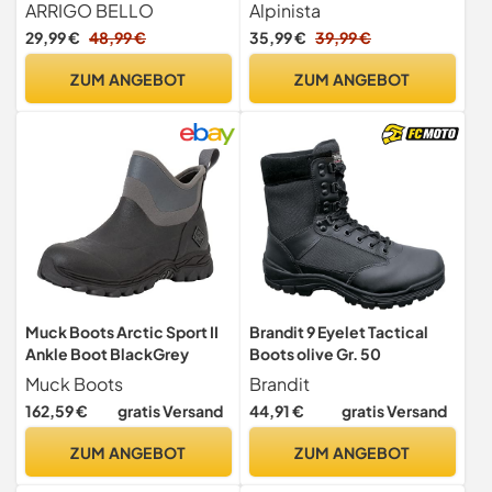
Stiefel Stiefelette
Anker, Klappanker für SUP
ARRIGO BELLO
Alpinista
Gefütterte Schneestiefel
29,99 €
48,99 €
35,99 €
39,99 €
Arbeitsschuhe
Arbeitsstiefel Arbeiten
ZUM ANGEBOT
ZUM ANGEBOT
Wandern Boots Draussen
36-41 (5071Khaki, 38)
Muck Boots Arctic Sport II
Brandit 9 Eyelet Tactical
Ankle Boot BlackGrey
Boots olive Gr. 50
Muck Boots
Brandit
162,59 €
gratis Versand
44,91 €
gratis Versand
ZUM ANGEBOT
ZUM ANGEBOT