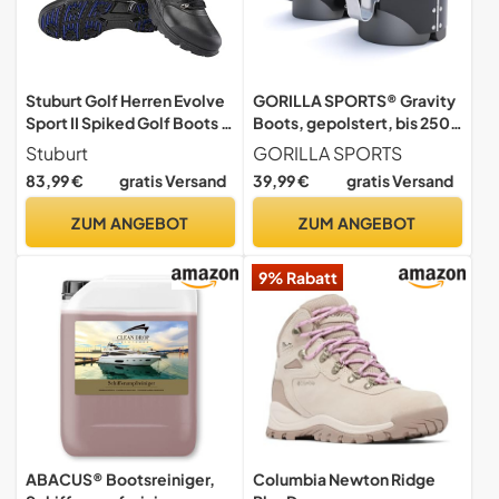
Stuburt Golf Herren Evolve
GORILLA SPORTS® Gravity
Sport II Spiked Golf Boots -
Boots, gepolstert, bis 250
Schwarz - UK 10
kg, für 30 mm Stangen
Stuburt
GORILLA SPORTS
83,99 €
gratis Versand
39,99 €
gratis Versand
ZUM ANGEBOT
ZUM ANGEBOT
9% Rabatt
ABACUS® Bootsreiniger,
Columbia Newton Ridge