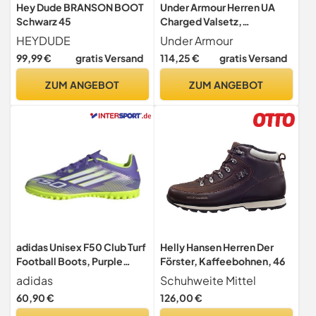
Hey Dude BRANSON BOOT
Under Armour Herren UA
Schwarz 45
Charged Valsetz,
strapazierfähige
HEYDUDE
Under Armour
Wanderschuhe, leichte und
99,99 €
gratis Versand
114,25 €
gratis Versand
bequeme Herren Boots
ZUM ANGEBOT
ZUM ANGEBOT
adidas Unisex F50 Club Turf
Helly Hansen Herren Der
Football Boots, Purple
Förster, Kaffeebohnen, 46
Rush/Cloud White/Lucid
adidas
Schuhweite Mittel
Lemon, 42 2/3 EU
60,90 €
126,00 €