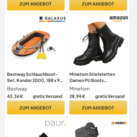
ZUM ANGEBOT
ZUM ANGEBOT
Bestway Schlauchboot-
Minetom Stiefeletten
Set, Kondor 2000, 188 x 98
Damen PU Boots
x 30 cm, für 1 Erwachsenen
Schnürstiefel Frauen
Bestway
Minetom
+ 1 Kind
Klassische Einfarbige Boots
43,36 €
gratis Versand
28,94 €
gratis Versand
Kurzschaft Stiefel A
Schwarz 43 EU
ZUM ANGEBOT
ZUM ANGEBOT