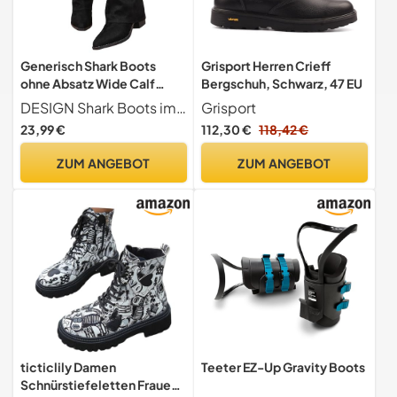
Generisch Shark Boots
Grisport Herren Crieff
ohne Absatz Wide Calf
Bergschuh, Schwarz, 47 EU
braun beige， Mit
DESIGN Shark Boots im Slouchy-Stil mit weitem Schaft und spitzem Zehenbereich für einen modernen Western-Look.
Grisport
Schnallenverschluss
23,99 €
112,30 €
118,42 €
Elegante Spitzer
Zehenpartie Langschaft
ZUM ANGEBOT
ZUM ANGEBOT
Weitschaftstiefel Warme
Einfarbig Lederstiefel
Halbstiefel Schwarz 39/EU
ticticlily Damen
Teeter EZ-Up Gravity Boots
Schnürstiefeletten Frauen