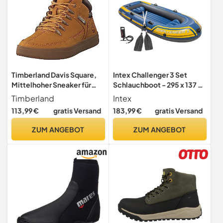
Timberland Davis Square,
Intex Challenger 3 Set
Mittelhoher Sneaker für
Schlauchboot - 295 x 137 x
Herren, EU 43.5
43 cm - 3-teilig - Blau /
Timberland
Intex
Gelb, 68370NP, 6.5 cm
113,99 €
gratis Versand
183,99 €
gratis Versand
ZUM ANGEBOT
ZUM ANGEBOT