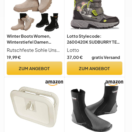
Winter Boots Women,
Lotto Stylecode:
Winterstiefel Damen
2600420K SUDBURRY TEX
Gefüttert Winterschuhe
K Unisex Kids Halblange
Rutschfeste Sohle Unsere Dicken Gummisohlen Mit Speziellen Mustern Bieten Im Winter Sicheren Halt Und Zusätzlichen Schutz. Perfekt Für Rutschige Bedingungen
Lotto
Schneestiefel Warm
Stiefel NAVY/FR.ORANGE
19,99 €
37,00 €
gratis Versand
Stiefeletten Wasserdicht
33
Winter Boots Outdoor Mit
ZUM ANGEBOT
ZUM ANGEBOT
Seitlicher Reißverschluss
Stiefel, Beige