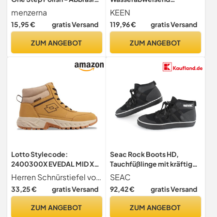
Bootspolitur mit Glanz -
Wanderschuh
menzerna
KEEN
250 ml
GESTROMT/EICHE BUFF 45
15,95 €
gratis Versand
119,96 €
gratis Versand
ZUM ANGEBOT
ZUM ANGEBOT
Lotto Stylecode:
Seac Rock Boots HD,
2400300X EVEDAL MID XL
Tauchfüßlinge mit kräftiger
Unisex Halblange Stiefel
Sohle für
Herren Schnürstiefel von Lotto in Übergröße
SEAC
WHEAT 49
Trockentauchanzüge, 3 mm
33,25 €
gratis Versand
92,42 €
gratis Versand
ZUM ANGEBOT
ZUM ANGEBOT