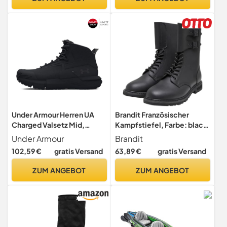
Under Armour Herren UA
Brandit Französischer
Charged Valsetz Mid,
Kampfstiefel, Farbe: black,
strapazierfähige
Größe: 5
Under Armour
Brandit
Wanderschuhe, leichte und
102,59 €
gratis Versand
63,89 €
gratis Versand
bequeme Herren Boots
ZUM ANGEBOT
ZUM ANGEBOT