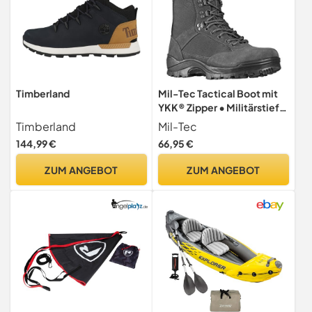
Timberland
Mil-Tec Tactical Boot mit
YKK® Zipper • Militärstiefel
Herren • Als Outdoor Boot,
Timberland
Mil-Tec
Arbeitsstiefel,
144,99 €
66,95 €
Wanderstiefel,
Einsatzstiefel •
ZUM ANGEBOT
ZUM ANGEBOT
Atmungsaktiv &
angenehmer • Urban Grey,
Größe: EU 43