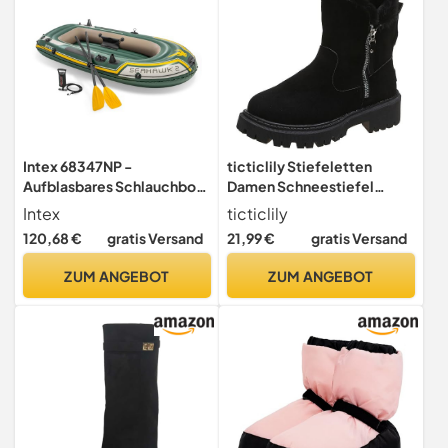
Intex 68347NP -
ticticlily Stiefeletten
Aufblasbares Schlauchboot
Damen Schneestiefel
Seahawk 2, 2 Personen, mit
Waterproof Winterstiefel
Intex
ticticlily
Zubehör, PVC, Mehrfarbig,
Gefüttert Warm Women's
120,68 €
gratis Versand
21,99 €
gratis Versand
236x114x41 cm
Leather Boots Warm
Snowboot Mit Futter B
ZUM ANGEBOT
ZUM ANGEBOT
Schwarz 43 EU