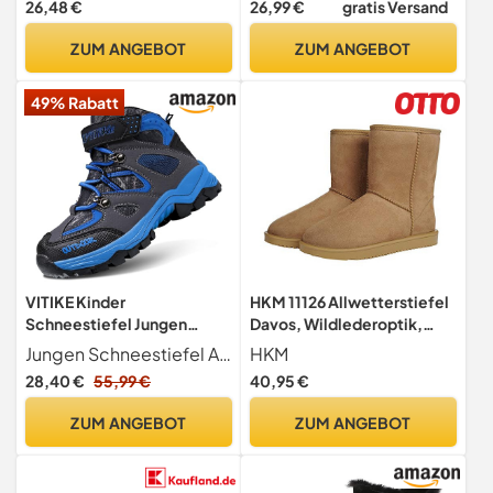
26,48 €
26,99 €
gratis Versand
Mode-Stiefel (Braun,37)
ZUM ANGEBOT
ZUM ANGEBOT
49% Rabatt
VITIKE Kinder
HKM 11126 Allwetterstiefel
Schneestiefel Jungen
Davos, Wildlederoptik,
Warmfutter Jungen
Warmes Teddyfutter,
Jungen Schneestiefel Anti Skid Ice Climbing Crampon Sole Kinder Schneestiefel mit rutschfesten Stahlschnalle Outdoor-Boden-Design mit tiefen Flexkerben für mehr Traktion und hervorragende Verschleißfestigkeit.
HKM
Schneestiefel, 0 Schwarz,
Camel, 37
28,40 €
55,99 €
40,95 €
Gr.- 34 EU
ZUM ANGEBOT
ZUM ANGEBOT