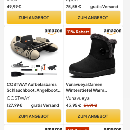
mit Zubehör, PVC, Blau,
49,99 €
75,55 €
gratis Versand
236x114x41 cm
ZUM ANGEBOT
ZUM ANGEBOT
11% Rabatt
COSTWAY Aufbelasbares
Vunavueya Damen
Schlauchboot, Angelboot
Winterstiefel Warm
mit Verstellbarer
gefütterte Winterschuhe
COSTWAY
Vunavueya
Rückenlehne, Fischerboot
Schneestiefel Winter
127,99 €
gratis Versand
45,95 €
51,91 €
mit Pumpe, Paddel, Gurte,
Schlupfstiefel Kurzschaft
Bellyboat Paddelboot für
Stiefel Boots Schuhe
ZUM ANGEBOT
ZUM ANGEBOT
Erwachsene, 150 kg
Schwarz Black 41.5
Belastbar, 135 x 109 x 54cm
EU/265CN