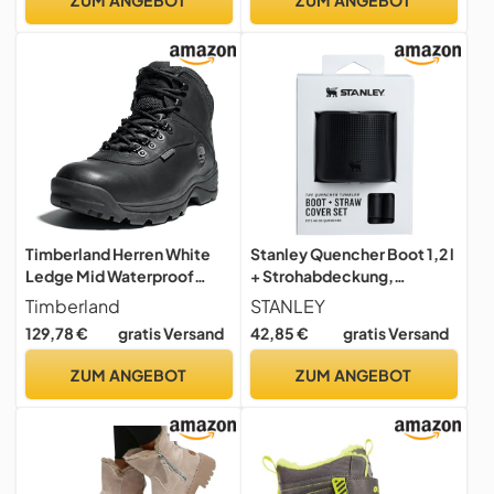
Timberland Herren White
Stanley Quencher Boot 1,2 l
Ledge Mid Waterproof
+ Strohabdeckung,
Ankle Boot, Schwarz, 7 M
Schwarz Stiefel und
Timberland
STANLEY
US
Strohhalm, for 40 oz
129,78 €
gratis Versand
42,85 €
gratis Versand
ZUM ANGEBOT
ZUM ANGEBOT