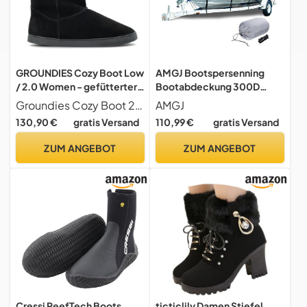
GROUNDIES Cozy Boot Low
AMGJ Bootspersenning
/ 2.0 Women - gefütterter
Bootabdeckung 300D
Damen Barfußschuh/Boots
Oxford-Gewebe
Groundies Cozy Boot 2.0 Cozy Boot Low
AMGJ
(Boot 2.0 black, EU
Wasserdicht und UV Schutz
130,90 €
gratis Versand
110,99 €
gratis Versand
Schuhgrößensystem,
Boot Schutz Plane, Grau,21
Erwachsene, Numerisch, M,
to 24ft: 732x300cm
ZUM ANGEBOT
ZUM ANGEBOT
41)
Cressi ReefTech Boots
ticticlily Damen Stiefel