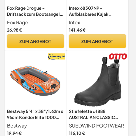
Fox Rage Drogue -
Intex 68307NP -
Driftsack zum Bootsangeln,
Aufblasbares Kajak
Driftanker zum Angeln vom
Explorer K2, 2 Personen, mit
Fox Rage
Intex
Boot, Drift Sack für Boote
Zubehör, PVC, Gelb,
26,98 €
141,46 €
312x91x51 cm
ZUM ANGEBOT
ZUM ANGEBOT
Bestway 5'4" x 38"/1.62m x
Stiefelette »1888
96cm Kondor Elite 1000
AUSTRALIAN CLASSIC
Raft
MERINO« Handmade in
Bestway
SUEDWIND FOOTWEAR
Portugal | Merino Futter |
19,94 €
116,10 €
Robustes Oberleder | Sohle