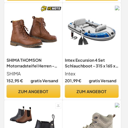
SHIMA THOMSON
Intex Excursion 4 Set
Motorradsteifel Herren -
Schlauchboot - 315 x 165 x
Verstärkte Leder
43 cm - 3-teilig -
SHIMA
Intex
Motorradschuhe mit
Mehrfarbig
152,95 €
gratis Versand
201,99 €
gratis Versand
Seitlichem Reißverschluss
Knöchelstütze Anti Rutsch
ZUM ANGEBOT
ZUM ANGEBOT
Sohle (Braun 41)