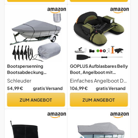
Bootspersenning
GOPLUS Aufblasbares Belly
Bootsabdeckung
Boot, Angelboot mit
Persenning Schlauchboot
Aluminium-Paddel,
Schleuder
Einfaches Angelboot Dieses einzigartige aufblasbare Boot hat die Maße 111 x 104 x 46 cm und ist perfekt für das Angeln allein. Das enthaltene Paddel und die Flossen erleichtern das Navigieren mit dem Boot auf dem Wasser und ermöglichen ein schnelleres und effizienteres Erreichen Ihrer Angelziele.
Bootsplane, 420D Oxford
Flossen, Luftpumpe,
54,99 €
gratis Versand
106,99 €
gratis Versand
Gewebe Bootspersenning
Verstellbarer
Abdeckung Persenning
Angelrutenhalter,
ZUM ANGEBOT
ZUM ANGEBOT
Anti-UV Bootsplane, für V-
Staufächer, Schlauchboot
Rumpf, Ruderboot,
tragbar für 1 Person, 111 x
Angelboot,Llight Gray (11-
104 x 46 cm (Grün)
13FT-V)