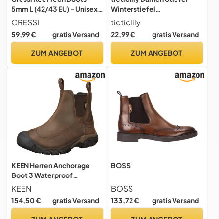
5mm L (42/43 EU) - Unisex
Winterstiefel
5mm Schwarz
Schneestiefel
CRESSI
ticticlily
Neoprenstiefel mit
Winterschuhe PU
59,99 €
gratis Versand
22,99 €
gratis Versand
Doppeltem Futter, ideal für
Stiefelette Schlupfstiefel
Wassersport, Speziell
Warme Gefütterte mit
ZUM ANGEBOT
ZUM ANGEBOT
Entwickelt, zum die Füße
Blockabsatz
vor Kälte zu Schützen, L
Reißverschluss Boots
(42/43)
Schuhe C Schwarz 40 EU
KEEN Herren Anchorage
BOSS
Boot 3 Waterproof
Wanderstiefel
KEEN
BOSS
154,50 €
gratis Versand
133,72 €
gratis Versand
ZUM ANGEBOT
ZUM ANGEBOT