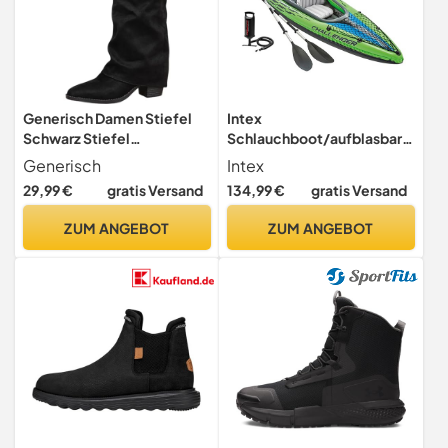
Generisch Damen Stiefel
Intex
Schwarz Stiefel
Schlauchboot/aufblasbare
Damen,Absatz Kniehoch
s Kajak, Grün, 351 x 76 x 38
Generisch
Intex
Elegant Weiter Schaft
cm
29,99 €
gratis Versand
134,99 €
gratis Versand
Winter Overknees Leder
Warm Stiefeletten
ZUM ANGEBOT
ZUM ANGEBOT
Reitstiefel Komfort
Langschaft Chunky Fold
Over Shark Boots Schwarz
40