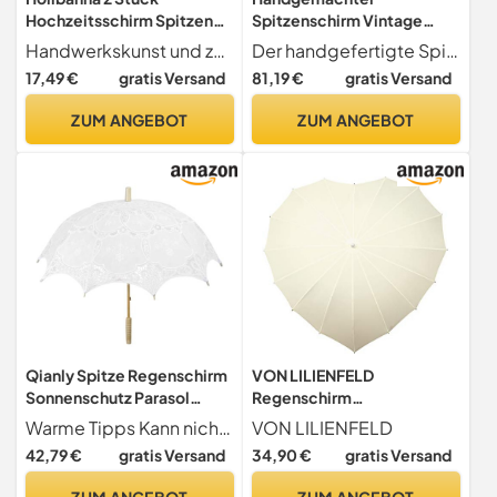
Hochzeitsschirm Spitzen
Spitzenschirm Vintage
Sonnenschirm Milchweiß
Brautschirm Sonnenschirm
Handwerkskunst und zuverlässigkeit der sonnenschirm mit holzstange garantiert stabilität und langlebigkeit und eignet sich sowohl als spitzenschirm für fotoshootings als auch als praktischer hochzeitsschirm für braut und bräutigam
Der handgefertigte Spitzensonnenschirm zeichnet sich durch aufwendige Spitzendetails und eine Vintage-Ästhetik aus und ist damit eine exquisite Ergänzung for Brautkleidung oder Kostümpartys.
mit Holzgriff Kleiner
Hochzeit for Dekoration
17,49 €
gratis Versand
81,19 €
gratis Versand
Brautschirm für Outdoor
Foto Lady Kostüm Party(5)
Hochzeiten Romantische
ZUM ANGEBOT
ZUM ANGEBOT
Foto Requisite und
Brautjungfern Accessoire
Qianly Spitze Regenschirm
VON LILIENFELD
Sonnenschutz Parasol
Regenschirm
Brautschirm für Halloween
Sonnenschirm Brautschirm
Warme Tipps Kann nicht an regnerischen Tagen verwendet werden
VON LILIENFELD
Foto Requisiten Teeparty
Hochzeitsschirm Herz
42,79 €
gratis Versand
34,90 €
gratis Versand
creme
ZUM ANGEBOT
ZUM ANGEBOT