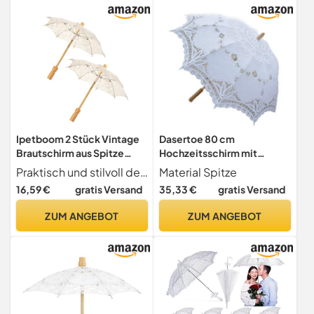
Requisiten
Ipetboom 2 Stück Vintage
Dasertoe 80 cm
Brautschirm aus Spitze
Hochzeitsschirm mit
Kleiner Leichter
viktorianischer Spitze,
Praktisch und stilvoll der spitzenschirm vereint praktischen schutz mit vintage-charme und ist somit ideal für vintage-teepartys im freien und zur verschönerung von brautpaar-sonnenschirmarrangements, als hochzeitsschirm oder für fotoshootings geeignet
Material Spitze
Sonnenschirm mit Holzgriff
Brautschirm, ,
16,59 €
gratis Versand
35,33 €
gratis Versand
Hochzeitsdekoration und
Foto Accessoire für
ZUM ANGEBOT
ZUM ANGEBOT
Teeparty und
Gartenzeremonie