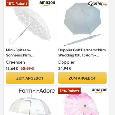
18% Rabatt
Mini-Spitzen-
Doppler Golf Partnerschirm
Sonnenschirm
Wedding XXL 134cm -
Spitzenschirm Weißer
weiss
Greensen
Doppler
Hochzeits-Spitzen-
16,64 €
20,29 €
24,94 €
Sonnenschirm-
Regenschirm, Vintage
ZUM ANGEBOT
ZUM ANGEBOT
Handgefertigte
Blumenschirme für die
12% Rabatt
Fotografie Romantische
Brautfoto-Requisiten
Dame(51239 weiß)