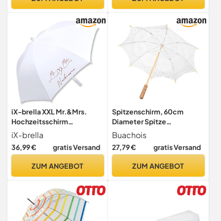
Requisiten-
Kostümdekorationen
iX-brella XXL Mr.&Mrs.
Spitzenschirm, 60cm
Hochzeitsschirm
Diameter Spitze
Automatik personalisiert
Regenschirm, Vintage
iX-brella
Buachois
mit Name - Brautschirm All
Hochzeit Baumwolle
36,99 €
gratis Versand
27,79 €
gratis Versand
In White - filigranes Herz
Sonnenschirm Brautschirm
Westlicher Stil
ZUM ANGEBOT
ZUM ANGEBOT
Hochzeitsschirm mit 52cm
Griff Hochzeitsfeier Feier
Fotografie Prop
Regenschirm