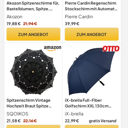
Akozon Spitzenschirme für,
Pierre Cardin Regenschirm
Bastelblumen, Spitze,
Stockschirm mit Automatik
Stickerei, Party,
Sunflower black & white
Akozon
Pierre Cardin
Sonnenschirm,
edition weiß
19,88 €
21,94 €
39,99 €
Bühnenauftritt, Mini,
Dekorativer Regenschirm,
ZUM ANGEBOT
ZUM ANGEBOT
Dekorationszubehör,
Teeschirm, Hochzeit,
Kinder (51241 weiß
Gebleicht)
Spitzenschirm Vintage
iX-brella Full-Fiber
Hochzeit Braut Spitze
Golfschirm XXL 130cm
Regenschirm für
leicht sturmfest mit
SQOIKOS
iX-brella
Dekoration Foto Tee Party
Softgriff insignia blau
21,58 €
22,16 €
22,99 €
gratis Versand
Erwachsene Größe,