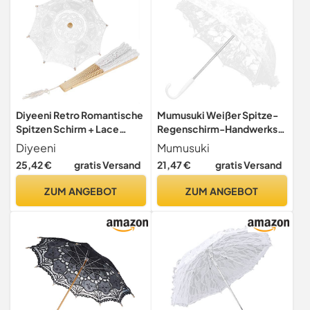
Diyeeni Retro Romantische
Mumusuki Weißer Spitze-
Spitzen Schirm + Lace
Regenschirm-Handwerks-
Handfächer, Klassische
Blumen-Stickerei-
Diyeeni
Mumusuki
Hochzeit Sonnenschirme
Regenschirm-Gebrauch für
25,42 €
gratis Versand
21,47 €
gratis Versand
mit Holzgriff, Damen
Brautpartei-
Faltfächer Retro Stil, 1920s
Dekorationsstadiumsleistu
ZUM ANGEBOT
ZUM ANGEBOT
Kostüm Vintage Foto
ng Fotografie-Szenen-
Requisiten
Stützen, Geschenkidee
(51241 Gebleichte Farbe)