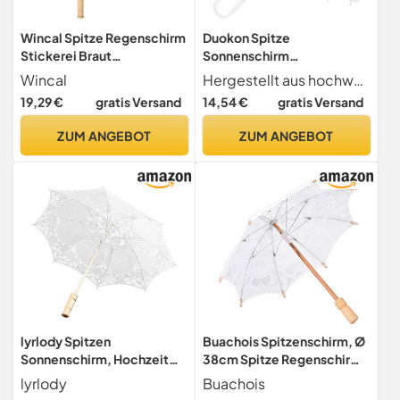
Wincal Spitze Regenschirm
Duokon Spitze
Stickerei Braut
Sonnenschirm
Sonnenschirm Handmad'e
Regenschirm, Vintage
Wincal
Hergestellt aus hochwertigem Spitzenmaterial, die Mitte und die Rippen sind aus rostfreiem Stahl gefertigt, der Griff ist aus plastischer Eleganz gefertigt.
Spitze Blume Stickerei
Hochzeitsschirm
19,29 €
gratis Versand
14,54 €
gratis Versand
Sonnenschirm Hochzeit
Brautschirm Fotografie
Braut Fotografie
Prop für Foto Tee Party
ZUM ANGEBOT
ZUM ANGEBOT
Regenschirm
Hochzeitsfest Dekoration
(Durchmesser-45-Beige)
(Gebleichte Farbe)
lyrlody Spitzen
Buachois Spitzenschirm, Ø
Sonnenschirm, Hochzeit
38cm Spitze Regenschirm
Brautschirm, Vintage
Vintage Hochzeit
lyrlody
Buachois
Fotografie, 3D
Baumwolle Sonnenschirm