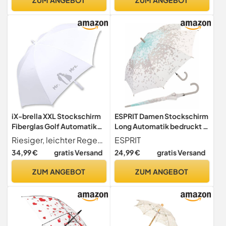
iX-brella XXL Stockschirm
ESPRIT Damen Stockschirm
Fiberglas Golf Automatik
Long Automatik bedruckt -
Weiß Mr. & Mrs. Liebespaar
Butterfly kiss grau-aqua
Riesiger, leichter Regenschirm mit 1
ESPRIT
34,99 €
gratis Versand
24,99 €
gratis Versand
ZUM ANGEBOT
ZUM ANGEBOT