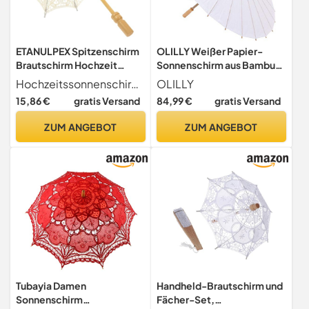
ETANULPEX Spitzenschirm
OLILLY Weißer Papier-
Brautschirm Hochzeit
Sonnenschirm aus Bambus
Brautschirm
für Veranstaltungen im
Hochzeitssonnenschirm for die Braut wunderbare Verarbeitung, zartes Design, exquisites Aussehen, Spitzenschirm ist elegant und , gewinnt leicht die Gunst der Kinder, Mädchensonnenschirm Brautschirme kann for Kinder, Mädchen verwendet werden, der Spitzenschirm hat eine vernünftige Struktur, helle Farbe, lässt sich leicht fangen Achtung, Regenschirm for Hochzeitsschirme, groß leicht und tragbar, richtige Größe, einfach zu tragen, Kinder-Spitzenschirm lässt sich einfach mit verschiedenen
OLILLY
Mädchenschirm
Freien (Hochzeit, Taufe,
15,86 €
gratis Versand
84,99 €
gratis Versand
Spitzenschirm Schirm Foto
Party, Abendparty usw.),
Requisite
Weiß, 10 Ombrelles
ZUM ANGEBOT
ZUM ANGEBOT
Hochzeitsschirme
Brautschirm Zubehör
Regenschirm Holz/1067
Tubayia Damen
Handheld-Brautschirm und
Sonnenschirm
Fächer-Set,