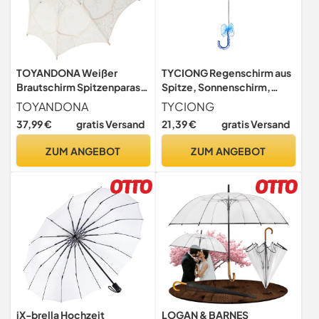
TOYANDONA Weißer
TYCIONG Regenschirm aus
Brautschirm Spitzenparasol
Spitze, Sonnenschirm,
Vintage Hochzeitsschirm
Vintage, Hochzeit,
TOYANDONA
TYCIONG
Dekorative
Brautschirm Dekoration,
37,99 €
gratis Versand
21,39 €
gratis Versand
Regenschirmfotografie
Foto, Damen, Kostüm,
Requisite Für Braut
Party der 1920er Jahre,
ZUM ANGEBOT
ZUM ANGEBOT
Accessoires Und
marineblau
Fotoshootings
iX-brella Hochzeit
LOGAN & BARNES