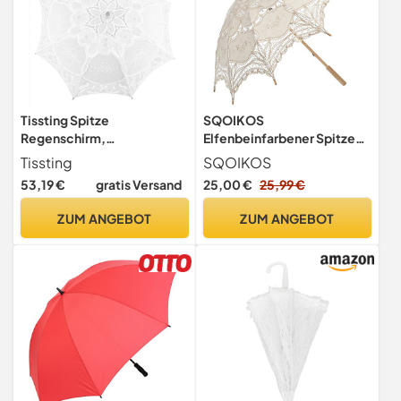
Tissting Spitze
SQOIKOS
Regenschirm,
Elfenbeinfarbener Spitzen-
Hochzeitsschirm
Sonnenschirm
Tissting
SQOIKOS
Brautschirm Lace Umbrella
Regenschirm Vintage
53,19 €
gratis Versand
25,00 €
25,99 €
Spitzes Faltbarer
Hochzeit Braut Spitze
Spitzenschirm Blumen
Regenschirm für
ZUM ANGEBOT
ZUM ANGEBOT
Stickerei Sonnenschirm
Dekoration Foto Tee Party
Hochzeit Brautbedarf
Erwachsene Größe
Fotografie Requisiten
(Weiß)