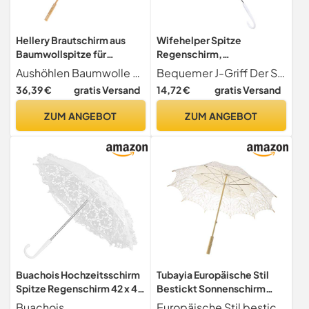
Hellery Brautschirm aus
Wifehelper Spitze
Baumwollspitze für
Regenschirm,
Hochzeiten und
Sonnenschirm Vintage
Aushöhlen Baumwolle Spitze viktorianischen Frauen Regenschirm Kostüm
Bequemer J-Griff Der Sonnenschirm aus weißer Spitze verfügt über einen einzigartig gestalteten J-Griff. Dieser Griff bietet einen bequemen Halt und erleichtert das Aufhängen des Regenschirms, wenn er nicht verwendet wird. Das ergonomische Design erhöht den Komfort und die Benutzerfreundlichkeit.
Sonnenschutz
Hochzeit Braut J Griff
36,39 €
gratis Versand
14,72 €
gratis Versand
Regenschirm für
Dekoration Foto Dame
ZUM ANGEBOT
ZUM ANGEBOT
Kostüm Hochzeit Party
Dekorationen
Abschlussball
Buachois Hochzeitsschirm
Tubayia Europäische Stil
Spitze Regenschirm 42 x 49
Bestickt Sonnenschirm
cm Vintage Deko Spitze
Brautschirm
Buachois
Europäische Stil bestickt Spitze Blume Sonnenschirm Braut Brautjungfer Regenschirm.