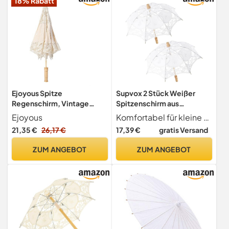
18% Rabatt
Fotografie Requisiten
Ejoyous Spitze
Supvox 2 Stück Weißer
Regenschirm, Vintage
Spitzenschirm aus
Hochzeit Spitze Stickerei
Baumwolle mit Holzgriff
Ejoyous
Komfortabel für kleine hände der griff ist so geformt, dass er bequem in kinderhände passt; sonnenschirme für hochzeiten, hochzeitsschirme
Hochzeitsschirm
Kleiner Dekorativer
21,35 €
26,17 €
17,39 €
gratis Versand
Brautschirm Sonnenschirm
Brautschirm für Hochzeiten
Damen Handschirm für
Leichter Sonnenschutz für
ZUM ANGEBOT
ZUM ANGEBOT
Dekoration Braut Foto
Trauungen im Freien und
Requisiten Lady Kostüm (L)
Fotoshootings