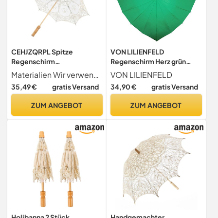
CEHJZQRPL Spitze
VON LILIENFELD
Regenschirm
Regenschirm Herz grün
Handgemachter
Sonnenschirm Brautschirm
Materialien Wir verwenden ausschließlich hochwertige Materialien for unsere Spitzenschirme. Die Spitze wird sorgfältig aufgrund ihrer komplizierten Muster und Haltbarkeit ausgewählt.
VON LILIENFELD
Brautschirm
Hochzeitsschirm
35,49 €
gratis Versand
34,90 €
gratis Versand
Spitzensonnenschirm
Hochzeitsfoto Requisiten
ZUM ANGEBOT
ZUM ANGEBOT
Dekorativer Regenschirm
Hochzeit Brautschirme
Hochzeit Klarer
Sonnenschirm
Holibanna 2 Stück
Handgemachter