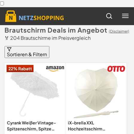
Brautschirm Deals im Angebot
(Disclaimer)
🏅 204 Brautschirme im Preisvergleich
Sortieren & Filtern
22% Rabatt
Cyrank Weißer Vintage-
iX-brella XXL
Spitzenschirm, Spitze
Hochzeitsschirm