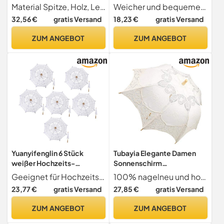
Spitzenschirm Brautschirm
Spitzenschirm,
Material Spitze, Holz, Legierung
Weicher und bequemer Stoff sorgt für ein angenehmes Tragegefühl, während der robuste Rahmen für eine langfristige Nutzung sorgt
für Hochzeits Dekoration
Hochzeitswerkzeug,
32,56 €
gratis Versand
18,23 €
gratis Versand
Fotorequisiten
dekorativer Regenschirm,
Hochzeit, Brautschirme für
ZUM ANGEBOT
ZUM ANGEBOT
Fotografie, weiß
Yuanyifenglin 6 Stück
Tubayia Elegante Damen
weißer Hochzeits-
Sonnenschirm
Sonnenschirm, Spitzen-
Spitzenschirm Brautschirm
Geeignet für Hochzeitsshows und Kostümpartys, dieser weiße Spitzenschirm verleiht jedem Anlass eine einzigartige Note.
100% nagelneu und hohe Qualität
Regenschirm aus
für Fotografiestütze
23,77 €
gratis Versand
27,85 €
gratis Versand
Baumwolle mit Holzgriff,
Hochzeit Dekoration
handgefertigte
Geschenk
ZUM ANGEBOT
ZUM ANGEBOT
Blumenstickerei,
Brautschirme für Foto-