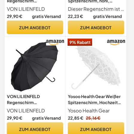
Regenschirm
Spitzenschirm, hohl,
Sonnenschirm Hochzeit
Hochzeitsdekoration,
VON LILIENFELD
Dieser Regenschirm ist für Hochzeitsdekoration, Fotografie konzipiert
Brautschirm Pagode
Foto-Requisiten, Rose,
29,90 €
gratis Versand
22,23 €
gratis Versand
Fabienne
langer Griff, Umbr
Brautschirm
ZUM ANGEBOT
ZUM ANGEBOT
9% Rabatt
VON LILIENFELD
Yosoo Health Gear Weißer
Regenschirm
Spitzenschirm, Hochzeit
Sonnenschirm Hochzeit
Sonnenschirm,
VON LILIENFELD
Yosoo Health Gear
Brautschirm Pagode
Handgefertigte Blumen
29,90 €
gratis Versand
22,85 €
25,16 €
Fabienne
Stickerei, Romantische
Braut Foto Requisiten
ZUM ANGEBOT
ZUM ANGEBOT
(Weiß)