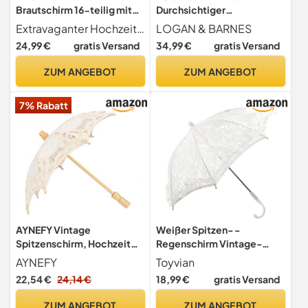
Brautschirm 16-teilig mit
Durchsichtiger
Handöffner - weiß
Regenschirm Hochzeit mit
Extravaganter Hochzeitsschirm, Regenschirm mit ca. 1 Meter Durchmesser für optimalen Schutz bei Wind und Regen, verkauft durch einen deutschen Händler.
LOGAN & BARNES
hochwertigem
24,99 €
gratis Versand
34,99 €
gratis Versand
Echtholzgriff Ø120cm -
Eleganter Großer
ZUM ANGEBOT
ZUM ANGEBOT
Regenschirm 2 Personen
Transparent XXL - Modell
7% Rabatt
CARDIFF
AYNEFY Vintage
Weißer Spitzen- -
Spitzenschirm, Hochzeit
Regenschirm Vintage-
Sonnenschirm, Brautschirm
Hochzeits-
AYNEFY
Toyvian
mit Baumwolle, Fotografie
Blumenstickerei-
22,54 €
24,14 €
18,99 €
gratis Versand
Requisite, Weiß
Regenschirm-Klarer Für
Brauthochzeitsfest-Foto-
ZUM ANGEBOT
ZUM ANGEBOT