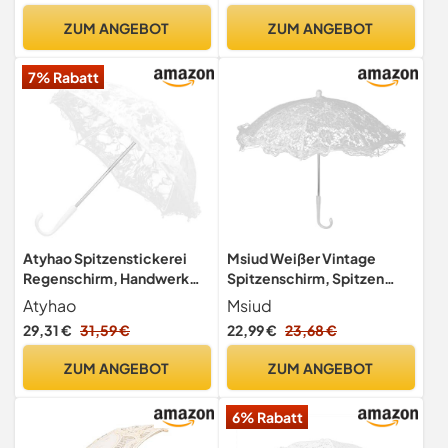
Hochzeitsdekoration Foto
ZUM ANGEBOT
ZUM ANGEBOT
Dame Kostüm(Pink)
7% Rabatt
Atyhao Spitzenstickerei
Msiud Weißer Vintage
Regenschirm, Handwerk
Spitzenschirm, Spitzen
Blumen Spitzenstickerei
Stickerei Regenschirm J
Atyhao
Msiud
Regenschirm Brautparty
Griff
29,31 €
31,59 €
22,99 €
23,68 €
Dekoration Requisiten
Zubehör(51241Bleiche
ZUM ANGEBOT
ZUM ANGEBOT
Farbe)
6% Rabatt