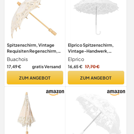
Spitzenschirm, Vintage
Elprico Spitzenschirm,
Requisiten Regenschirm,
Vintage-Handwerk,
38cm Diameter Hochzeit
Stickerei, Sonnenschirm,
Buachois
Elprico
Baumwolle Sonnenschirm
Hochzeit, Brautschirm,
17,49 €
gratis Versand
16,65 €
17,70 €
Brautschirm Westlicher Stil
Bankett, Kinder,
Hochzeitsschirm mit 31cm
Bühnendekoration,
ZUM ANGEBOT
ZUM ANGEBOT
Griff Hochzeitsfeier Feier
Verlobung, Fotografie,
Fotografie Prop
Requisite, Mini-Größe
Regenschirm
(51239 weiß)