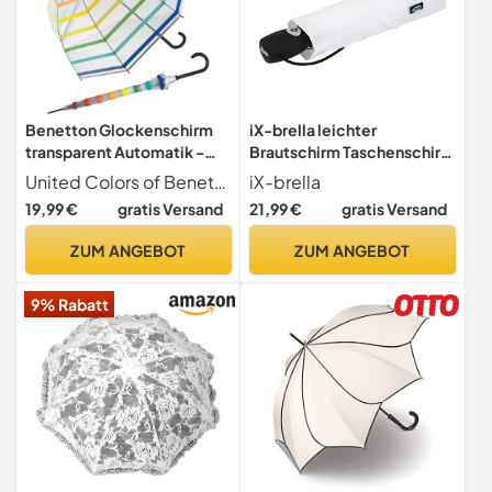
Benetton Glockenschirm
iX-brella leichter
transparent Automatik -
Brautschirm Taschenschirm
Multistripe Rainbow
mit Auf-Zu-Automatik -
United Colors of Benetton
iX-brella
mid class - weiß
19,99 €
gratis Versand
21,99 €
gratis Versand
ZUM ANGEBOT
ZUM ANGEBOT
9% Rabatt