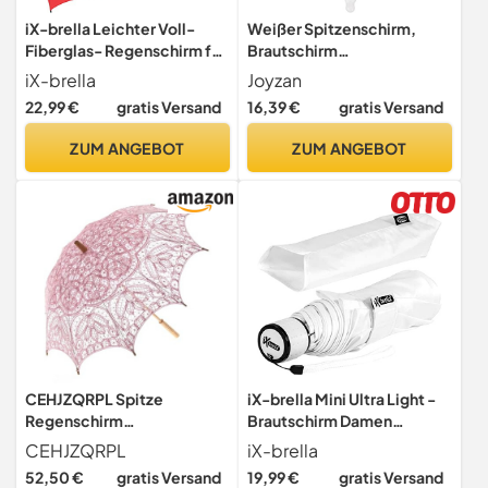
iX-brella Leichter Voll-
Weißer Spitzenschirm,
Fiberglas- Regenschirm für
Brautschirm
2 Personen XXL (rot)
Handgemachte Spitze
iX-brella
Joyzan
Blumenstickerei
22,99 €
gratis Versand
16,39 €
gratis Versand
Sonnenschirm
Transparenter
ZUM ANGEBOT
ZUM ANGEBOT
Spitzenschirm Vintage
Hochzeit Sonnenschirme
Dekoration Regenschirm
für Mädchen Braut Party
Dekor
CEHJZQRPL Spitze
iX-brella Mini Ultra Light -
Regenschirm
Brautschirm Damen
Handgemachter rosa
Taschenschirm - extra
CEHJZQRPL
iX-brella
Spitzenschirm Vintage
leicht - weiß - Hochzeit
52,50 €
gratis Versand
19,99 €
gratis Versand
Brautschirm Sonnenschirm