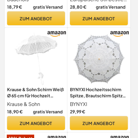
Sonnenschirm Hochzeit
Hochzeitsschirm für
18,79 €
gratis Versand
28,80 €
gratis Versand
Brautschirm für
Fotografiestütze
Hochzeitsfeier Dekoration
ZUM ANGEBOT
ZUM ANGEBOT
Foto Requisiten
Kostümzubehör, Weiß
Krause & Sohn Schirm Weiß
BYNYXI Hochzeitsschirm
Ø 65 cm für Hochzeit
Spitze, Brautschirm Spitze
Trauung Spitzenschirm
Ivory Sonnenschutz
Krause & Sohn
BYNYXI
Automatik-Schirm 80 cm
Sonnenschirme mit Hohle
18,90 €
gratis Versand
29,99 €
lang Hochzeits-Deko
Stickerei Vintage
Brautschirm Dekoration
Brautschirm Sonnenschirm
ZUM ANGEBOT
ZUM ANGEBOT
für Hochzeit Braut
Fotografie Regenschirm