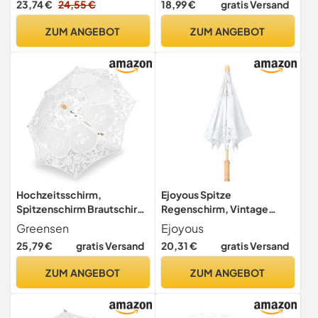
23,74 €
24,55 €
18,99 €
gratis Versand
Blumenstickerei, Faltbar,
Brautschirm Westlicher Stil
Weiß
Hochzeitsschirm 31cm Griff
ZUM ANGEBOT
ZUM ANGEBOT
Hochzeitsfeier Dekoration
Fotografie Prop
Regenschirm
Hochzeitsschirm,
Ejoyous Spitze
Spitzenschirm Brautschirm
Regenschirm, Vintage
Prinzessin Spitze Schirm
Hochzeit Spitze Stickerei
Greensen
Ejoyous
Battenburg Spitze Deko
Hochzeitsschirm
25,79 €
gratis Versand
20,31 €
gratis Versand
Sonnenschirm Accessoire
Brautschirm Sonnenschirm
Falten für Hochzeitsfeiern
Damen Handschirm für
ZUM ANGEBOT
ZUM ANGEBOT
Fotografie Kostüme
Dekoration Braut Foto
Cosplay Dekoration,L-
Requisiten Lady Kostüm (L)
Weiß