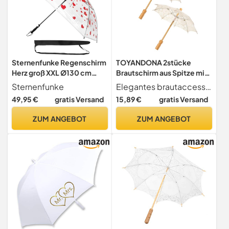
Sternenfunke Regenschirm
TOYANDONA 2stücke
Herz groß XXL Ø130 cm
Brautschirm aus Spitze mit
transparent, durchsichtiger
Holzgriff Beige für
Sternenfunke
Elegantes brautaccessoire der brautschirm besticht durch sein vintage-design in cremeweiß mit dekorativer spitze und ist somit der perfekte schirm für brautfotoshootings
Regenschirm Hochzeit Herz
Hochzeitsdekoration und
49,95 €
gratis Versand
15,89 €
gratis Versand
2 Personen
Fotoshootings Vintage-
sonnenschirm für Braut und
ZUM ANGEBOT
ZUM ANGEBOT
Bräutigam für Partys und
Outdoors