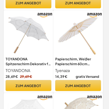
schwarz,
ZUM ANGEBOT
ZUM ANGEBOT
TOYANDONA
Papierschirm, Weißer
Spitzenschirm Dekorativ für
Papierschirm 60cm
Hochzeit Vintage Schirm
Durchmesser DIY-Malerei
TOYANDONA
Tyenaza
Blumenförmig Spitze
Dekorativer Schirm
28,69 €
29,69 €
14,39 €
gratis Versand
Sonnenschirm Elegant
Handbemalt
Schirmdeko Fotorequisiten
Chinesische/Japanische
ZUM ANGEBOT
ZUM ANGEBOT
Schirmbasteln
Brautparty Dekoration Foto
Cosplay-Requisite für
Sonnentage Hochzeit (60
cm)