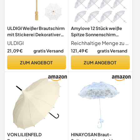
ULDIGI Weißer Brautschirm
Amylove 12 Stück weiße
mit Stickerei Dekorativer
Spitze Sonnenschirm
Baumwoll Sonnenschirm
Regenschirm Bulk Hochzeit
ULDIGI
Reichhaltige Menge zu verwenden und zu teilen Sie erhalten 12 weiße Regenschirme, die reichhaltigen Mengen reichen aus, um Ihren täglichen Gebrauch und wechselnden Bedürfnissen gerecht zu werden. Sie können sie auch mit Ihren Freunden oder Ihrer Familie teilen
15cm Radius Foto Requisite
Regenschirm für
21,09 €
gratis Versand
121,49 €
gratis Versand
für Hochzeiten und
Brautjungfern und Braut
Festlichkeiten
Blume Foto Requisite
ZUM ANGEBOT
ZUM ANGEBOT
Vintage Dekoration
Damenkostüm 1920er Jahre
Party und Teeparty
VON LILIENFELD
HINAYOSAN Braut-