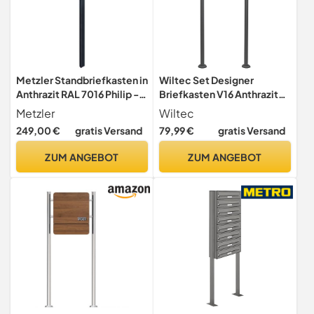
Metzler Standbriefkasten in
Wiltec Set Designer
Anthrazit RAL 7016 Philip -
Briefkasten V16 Anthrazit
Rostfrei & Massiv -
370 x 105 x 370 mm mit
Metzler
Wiltec
Briefkasten inkl.
Ständer, Wandbriefkasten
249,00 €
gratis Versand
79,99 €
gratis Versand
Zeitungsfach - Modernes
mit Schloss und
Design - Briefkasten mit
Zeitungsrolle, Postkasten
ZUM ANGEBOT
ZUM ANGEBOT
Gravur &
aus pulverbeschichtetem
Briefkastenständer -
Stahl
Größe: 35,5 x 43,5 x 10 cm