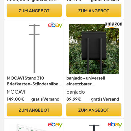
A4 in Postkasten
Standfuß freistehend,
Briefkasten Design modern
Briefkastenanlage,
ZUM ANGEBOT
ZUM ANGEBOT
Briefkastenständer Silber
Edelstahl, Postkasten
Silber Stahl matt gebürstet
MOCAVI Stand 310
banjado - universell
Briefkasten-Ständer silber
einsetzbarer
(weiß-aluminium RAL
Briefkastenständer
MOCAVI
banjado
9006) Standfuß zum
146,5x3,2x3,2cm |
149,00 €
gratis Versand
89,99 €
gratis Versand
Einbetonieren matt,
Standfuß Briefkasten
Freistellung,
Universal schwarz | Ständer
ZUM ANGEBOT
ZUM ANGEBOT
Briefkastensäule
2 Rohre zum Einbetonieren