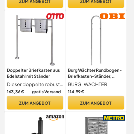
ZUM ANGEBOT
ZUM ANGEBOT
Design modern
Doppelter Briefkasten aus
Burg Wächter Rundbogen-
Edelstahl mit Ständer
Briefkasten-Ständer,
Edelstahl, Nordic 3685 Ni,
Dieser doppelte robuste Edelstahl-Briefkasten hat ein elegantes, modernes Design
BURG-WÄCHTER
Nordic-Ständer 3685 NI,
163,36 €
gratis Versand
114,99 €
Silber
ZUM ANGEBOT
ZUM ANGEBOT