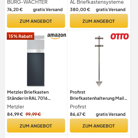
BURG-WÄCHTER
AL Briefkastensysteme
aus verzinktem Stahl, für
Briefkasten DIN A4, 3 Fach
76,20 €
gratis Versand
380,00 €
gratis Versand
freistehende Briefkästen,
Postkasten modern Aufputz
150 cm, Universal 150 SI,
ZUM ANGEBOT
ZUM ANGEBOT
Silber
15% Rabatt
Metzler Briefkasten
Profirst
Ständer in RAL 7016
Briefkastenhalterung Mail
Anthrazit | Design
PM 272 Edelstahl
Metzler
Profirst
Postkasten Standfuß aus
Querstreben
84,99 €
99,99 €
86,67 €
gratis Versand
verinktem Stahl |
höhenverstellbar
Briefkastenständer rostfrei
Befestigungsmaterial
ZUM ANGEBOT
ZUM ANGEBOT
und langlebig | Anna 1
inklusive zum Einbetonieren