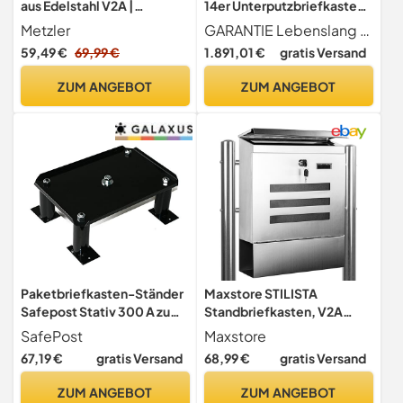
aus Edelstahl V2A |
14er Unterputzbriefkasten
Freistehender Briefkasten
in Anthrazit Grau RAL 7016,
Metzler
GARANTIE Lebenslang gegen Durchrostung Liefergarantie für Ersatzteile und Zubehör + entspricht Europäischer Postnorm DIN 13724
Ständer 120 cm |
14 Fach wetterfeste
59,49 €
69,99 €
1.891,01 €
gratis Versand
Briefkasten Standfuß
Briefkastenanlage Design
wetterfest & rostfrei inkl.
modern
ZUM ANGEBOT
ZUM ANGEBOT
Montagematerial | Modell
Erpo
Paketbriefkasten-Ständer
Maxstore STILISTA
Safepost Stativ 300 A zum
Standbriefkasten, V2A
Aufschrauben schwarz
Edelstahl, Zeitungsfach,
SafePost
Maxstore
Standfuß Briefkasten (RAL
Modellwahl, Sichtschlitze
67,19 €
gratis Versand
68,99 €
gratis Versand
9005)
ZUM ANGEBOT
ZUM ANGEBOT