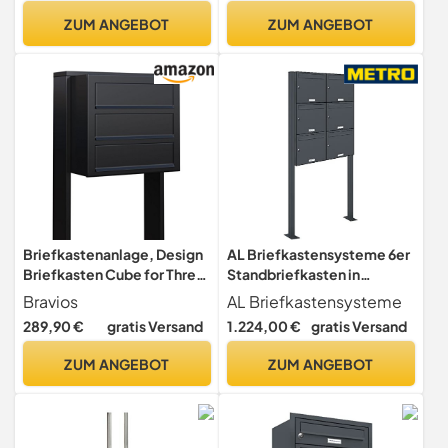
Lasergravur,
ZUM ANGEBOT
ZUM ANGEBOT
Absenkautomatik, inkl.
Montagematerial & 2
Schlüssel | Alves 2
Briefkastenanlage, Design
AL Briefkastensysteme 6er
Briefkasten Cube for Three
Standbriefkasten in
Schwarz - Bravios
Anthrazitgrau RAL 7016 als 6
Bravios
AL Briefkastensysteme
Fach Briefkastenanlage DIN
289,90 €
gratis Versand
1.224,00 €
gratis Versand
A4 in Postkasten
Briefkasten Design modern
ZUM ANGEBOT
ZUM ANGEBOT