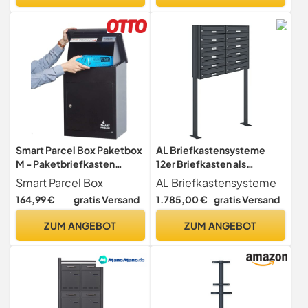
Smart Parcel Box Paketbox
AL Briefkastensysteme
M - Paketbriefkasten
12er Briefkasten als
wetterfest, schwarz
Standbriefkasten, 12 Fach
Smart Parcel Box
AL Briefkastensysteme
Briefkastenanlage in
164,99 €
gratis Versand
1.785,00 €
gratis Versand
Anthrazitgrau RAL 7016
Postkasten modern
ZUM ANGEBOT
ZUM ANGEBOT