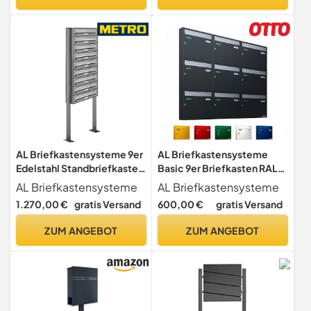
pulverbeschichtet
Postkasten Anthrazit/Silber
37x36,5 cm, Edelstahl
Pulverbeschichtet/Matt
gebürstet
AL Briefkastensysteme 9er
AL Briefkastensysteme
Edelstahl Standbriefkasten
Basic 9er Briefkasten RAL
rostfrei als 9 Fach
7016 Anthrazit
AL Briefkastensysteme
AL Briefkastensysteme
Briefkastenanlage DIN A4 in
Grau/Einwurfklappe RAL
1.270,00 €
gratis Versand
600,00 €
gratis Versand
Postkasten Briefkasten
9006 Weiß Aluminium 9
Design modern
Fach DIN A4 wetterfest mit
ZUM ANGEBOT
ZUM ANGEBOT
Posthaltebügel und 2
Namensschildern