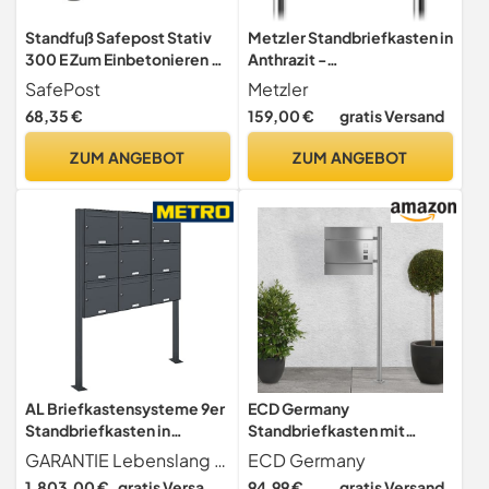
Standfuß Safepost Stativ
Metzler Standbriefkasten in
300 E Zum Einbetonieren -
Anthrazit -
Schwarz Briefkasten-
Pulverbeschichtet & mit
SafePost
Metzler
Ständer für Modelle 65,
Zeitungsfach - Inkl.
68,35 €
159,00 €
gratis Versand
65M, 70-5, 80, 95 LED
Edelstahl Standfuß &
Namensschild -
ZUM ANGEBOT
ZUM ANGEBOT
Personalisierbar -
Hochwertiger Postkasten
mit Zeitungsrolle
Freistehend
AL Briefkastensysteme 9er
ECD Germany
Standbriefkasten in
Standbriefkasten mit
Anthrazitgrau RAL 7016 als 9
Zeitungsfach, Design
GARANTIE Lebenslang gegen Durchrostung Liefergarantie für Ersatzteile und Zubehör + entspricht Europäischer Postnorm DIN 13724
ECD Germany
Fach Briefkastenanlage DIN
Briefkasten mit Pfosten,
1.803,00 €
gratis Versand
94,99 €
gratis Versand