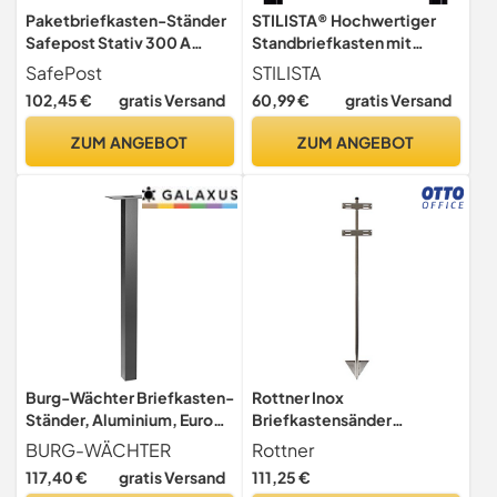
Paketbriefkasten-Ständer
STILISTA® Hochwertiger
Safepost Stativ 300 A
Standbriefkasten mit
Edelstahlfuß zum
Zeitungsfach mit
SafePost
STILISTA
Aufschrauben
Pulverbeschichtung,
102,45 €
gratis Versand
60,99 €
gratis Versand
Verschiedene Designs
ZUM ANGEBOT
ZUM ANGEBOT
Burg-Wächter Briefkasten-
Rottner Inox
Ständer, Aluminium, Europa
Briefkastensänder
EST 1 S, Schwarz
Edelstahl HxBxT
BURG-WÄCHTER
Rottner
1705x240x54 mm für alle
117,40 €
gratis Versand
111,25 €
Rottner Briefkästen zur