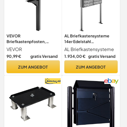
VEVOR
AL Briefkastensysteme
Briefkastenpfosten,
14er Edelstahl
1430x540x151 mm,
Standbriefkasten rostfrei
VEVOR
AL Briefkastensysteme
Aluminium-
als 14 Fach
90,99 €
gratis Versand
1.934,00 €
gratis Versand
Briefkastenständer zur
Briefkastenanlage DIN A4 in
Bodenmontage mit
Postkasten Briefkasten
ZUM ANGEBOT
ZUM ANGEBOT
universeller
Design modern
Plattenhalterung,
Metallpfostenhülsen-Set
für den Außenbereich,
schwarz