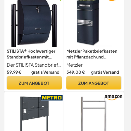
STILISTA® Hochwertiger
Metzler Paketbriefkasten
Standbriefkasten mit
mit Pflanzdach und
Zeitungsfach mit
Paketfach in Anthrazit RAL
Der STILISTA Standbriefkasten im modernen Design bietet viel Stauraum für Ihre Briefe und Postkarten
Metzler
Pulverbeschichtung,
7016, abschließbar und
59,99 €
gratis Versand
349,00 €
gratis Versand
Verschiedene Designs
wetterfest,
personalisierbares
ZUM ANGEBOT
ZUM ANGEBOT
Edelstahlnamensschild,
freistehend, robust, für
große Pakete