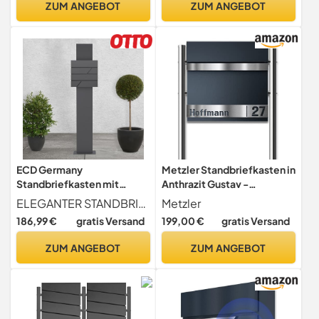
ZUM ANGEBOT
ZUM ANGEBOT
Posthaltebügel und 2
Namensschildern
ECD Germany
Metzler Standbriefkasten in
Standbriefkasten mit
Anthrazit Gustav -
Zeitungsfach,
Briefkasten mit Edelstahl-
ELEGANTER STANDBRIEFKASTEN - Durch ihr zeitloses, elegantes Design fügt sich dieser Standbriefkasten optisch in jedes Wohnumfeld hervorragend ein. Durch die kompakte Ausführung beansprucht der Standbriefkasten wenig Platz. Der Standbriefkasten überzeugt als funktionaler Designer-Briefkasten.
Metzler
Freistehender Briefkasten
Namensschild,
186,99 €
gratis Versand
199,00 €
gratis Versand
Standfuß,
Zeitungsfach &
Briefkastenanlage,
Briefkastenständer -
ZUM ANGEBOT
ZUM ANGEBOT
Briefkastenständer
Pulverbeschichtung in RAL
Anthrazit 170cm,
7016 - Größe: 37 x 37 x 10,5
Postkasten Anthrazit
cm - Höhe 120 cm
37x11x37cm, Edelstahl,
Pulverbeschichtung