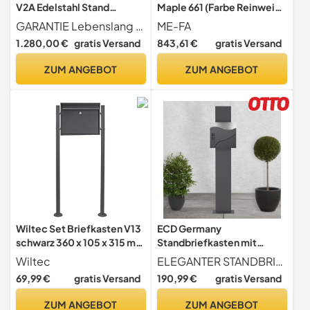
V2A Edelstahl Stand
Maple 661 (Farbe Reinweiß
Briefkasten rostfrei als 7
semi matt, Postkasten mit
GARANTIE Lebenslang gegen Durchrostung Liefergarantie für Ersatzteile und Zubehör + entspricht Europäischer Postnorm DIN 13724
ME-FA
Fach Briefkastenanlage
Schloss, Größe
1.280,00 €
gratis Versand
843,61 €
gratis Versand
Freistehend DIN A4 in
1091x402x303) 661011M
Postkasten Design modern
ZUM ANGEBOT
ZUM ANGEBOT
Wiltec Set Briefkasten V13
ECD Germany
schwarz 360 x 105 x 315 mm
Standbriefkasten mit
mit Ständer,
Zeitungsfach, Briefkasten
Wiltec
ELEGANTER STANDBRIEFKASTEN - Durch ihr zeitloses, elegantes Design fügt sich dieser Standbriefkasten optisch in jedes Wohnumfeld hervorragend ein. Durch die kompakte Ausführung beansprucht der Standbriefkasten wenig Platz. Der Standbriefkasten überzeugt als funktionaler Designer-Briefkasten.
Wandbriefkasten mit
Standfuß Freistehend,
69,99 €
gratis Versand
190,99 €
gratis Versand
Schloss und Klappe,
Briefkastenständer
Postkasten aus Stahl
Anthrazit 170 cm,
ZUM ANGEBOT
ZUM ANGEBOT