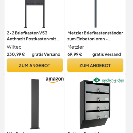
2x2 Briefkasten V53
Metzler Briefkastenständer
Anthrazit Postkasten mit
zum Einbetonieren -
Briefkastenständer und
Briefkastenserie
Wiltec
Metzler
Sichtschlitzen, Postbox
Modell01-Modell03 -
230,99 €
gratis Versand
69,99 €
gratis Versand
Briefkastenpfosten in
Anthrazit RAL 716 -
ZUM ANGEBOT
ZUM ANGEBOT
Freistehend - Gesamthöhe
150 cm