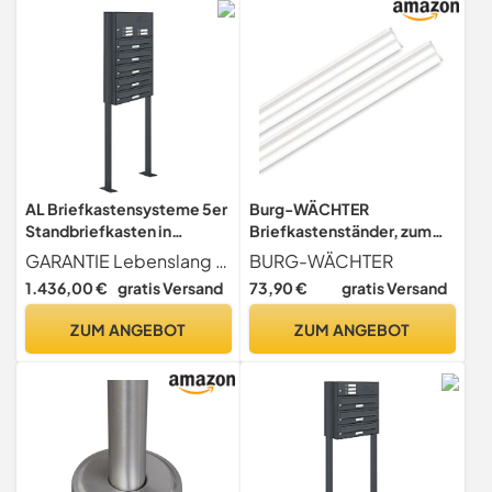
AL Briefkastensysteme 5er
Burg-WÄCHTER
Standbriefkasten in
Briefkastenständer, zum
Anthrazitgrau RAL 7016 mit
Einbetonieren, Standfuß
GARANTIE Lebenslang gegen Durchrostung Liefergarantie für Ersatzteile und Zubehör + entspricht Europäischer Postnorm DIN 13724
BURG-WÄCHTER
Klingel als 5 Fach
aus verzinktem Stahl, für
1.436,00 €
gratis Versand
73,90 €
gratis Versand
Briefkastenanlage in
freistehende Briefkästen,
Postkasten Briefkasten
150 cm, Universal 150 W,
ZUM ANGEBOT
ZUM ANGEBOT
modern
Weiß