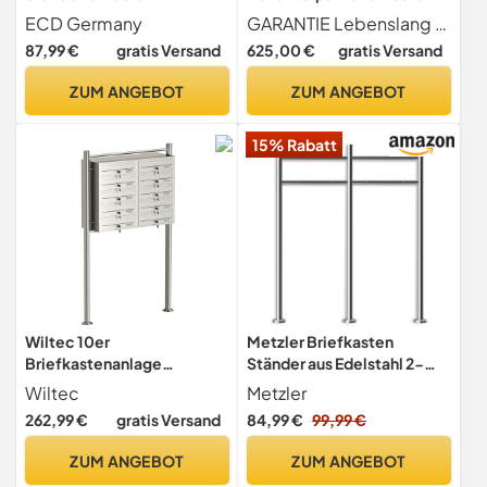
Zeitungsfach, Design
Anthrazit Grau RAL 7016,
ECD Germany
GARANTIE Lebenslang gegen Durchrostung Liefergarantie für Ersatzteile und Zubehör + entspricht Europäischer Postnorm DIN 13724
Briefkasten mit Pfosten,
Briefkastenanlage 4 Fach,
87,99 €
gratis Versand
625,00 €
gratis Versand
Briefkastenanlage,
Postkasten modern
Briefkastenständer Silber
ZUM ANGEBOT
ZUM ANGEBOT
Edelstahl, Postkasten
Anthrazit Schwarz
15% Rabatt
Marmoroptik Stahl
pulverbechichtet
Wiltec 10er
Metzler Briefkasten
Briefkastenanlage
Ständer aus Edelstahl 2-
Edelstahl 945 x 270 x 1500
Fach horizontal -
Wiltec
Metzler
mm, Standbriefkasten mit
Briefkastenständer für 2
262,99 €
gratis Versand
84,99 €
99,99 €
2x5 Fächern, Schlüssel und
Briefkästen, Briefkasten
Namensschild, Briefkasten
Standfuß 2er rostfrei und
ZUM ANGEBOT
ZUM ANGEBOT
Postkasten mit Ständer
wetterfest | Gesamthöhe