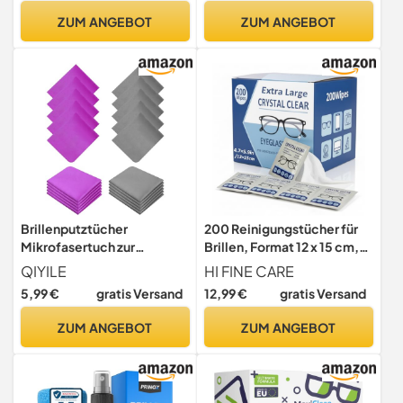
Tablets, Phones, iPhone,
Weich & Saugstark,
ZUM ANGEBOT
ZUM ANGEBOT
Android-Handys, Laptops,
Streifenfreie Reinigung für
LCD-Displays, Silber und
Brillen & Displays, 16x5 cm,
empfindlichen Oberflächen
Mehrfarbig
Brillenputztücher
200 Reinigungstücher für
Mikrofasertuch zur
Brillen, Format 12 x 15 cm,
Reinigung 20 Stück
einzeln verpackt, schnell
QIYILE
HI FINE CARE
Brillenreinigungstücher
und ohne Schlieren, ideal
5,99 €
gratis Versand
12,99 €
gratis Versand
Weich Reinigungstuch für
für optische Gläser,
Brillen Gläser Kamera
Smartphone-Displays,
ZUM ANGEBOT
ZUM ANGEBOT
Smartphone und Tabletten,
Tablets und
15 x 18 CM
Kameraobjektive