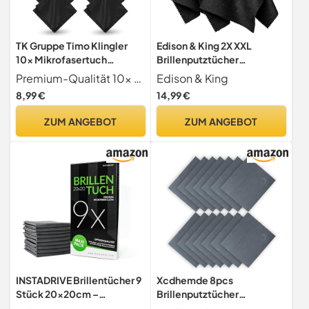
TK Gruppe Timo Klingler
Edison & King 2X XXL
10x Mikrofasertuch
Brillenputztücher
Brillenputztuch zur
(30x40cm) - besseres
Premium-Qualität 10x Mikrofasertücher in Optikerqualität zur effektiven und schonenden Reinigung von Brillengläsern
Edison & King
Reinigung von Brillengläser
Handling der
8,99 €
14,99 €
& Glas - Optikerqualität
Mikrofasertücher durch
Reinigungstücher &
Grip-Struktur …
ZUM ANGEBOT
ZUM ANGEBOT
Brillenreinigungstücher
INSTADRIVE Brillentücher 9
Xcdhemde 8pcs
Stück 20x20cm –
Brillenputztücher
Brillenputztücher aus
Microfaser 15 x 17.5cm,