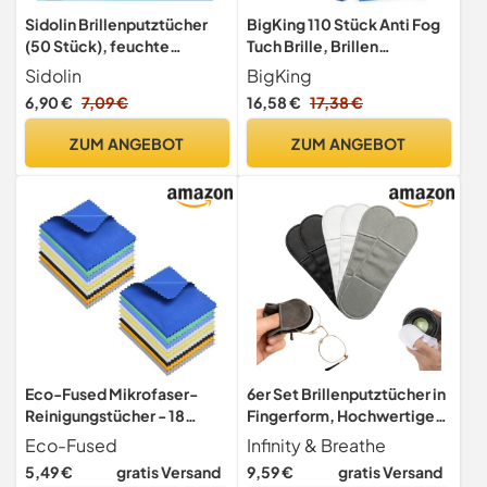
Sidolin Brillenputztücher
BigKing 110 Stück Anti Fog
(50 Stück), feuchte
Tuch Brille, Brillen
Reinigungstücher für
Reinigung Stücher,
Sidolin
BigKing
Brillen, Displays,
Brillenantibeschlagtücher,
6,90 €
7,09 €
16,58 €
17,38 €
Bildschirme, reinigen
Brillenputztuch
mühelos und fusselfrei,
Antibeschlag Einzeln
ZUM ANGEBOT
ZUM ANGEBOT
optimal für unterwegs
verpackt, geeignet zum
Reinigen von Brillen,
Handydisplays und Linsen
Eco-Fused Mikrofaser-
6er Set Brillenputztücher in
Reinigungstücher - 18
Fingerform, Hochwertige
Stück - für die Reinigung
Mikrofaser
Eco-Fused
Infinity & Breathe
von Gläsern, Brillen,
Reinigungstücher in
5,49 €
gratis Versand
9,59 €
gratis Versand
Kameralinsen, iPad,
Optikerqualität, Extra