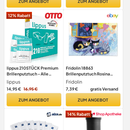
ZUM ANGEBOT
ZUM ANGEBOT
12% Rabatt
lippus 210STÜCK Premium
Fridolin 18863
Brillenputztuch - Alle
Brillenputztuch Rosina
Brillen, Bildschirme,
Wachtmeister - Flying
lippus
Fridolin
Kamera
Hearts, Mikrofaser, 18 x 12,5
14,95 €
16,95 €
7,39 €
gratis Versand
cm
ZUM ANGEBOT
ZUM ANGEBOT
14% Rabatt