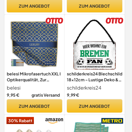
Handy, Laptop, Tablet &
ZUM ANGEBOT
ZUM ANGEBOT
Displays
belesi Mikrofasertuch XXL I
schilderkreis24 Blechschild
Optikerqualität, Zur
18x12cm – Lustige Deko &
Reinigung von Smartphone,
Geschenkidee für
belesi
schilderkreis24
Tablet, Brille,
Fußballfans (Hier wohnt ein
9,95 €
gratis Versand
9,99 €
Display,Kamera,Objektiv I
Bremen Fan - Betreten
30cm X 30cm I Handytuch,
Spieltagen eigene Gefahr!)
ZUM ANGEBOT
ZUM ANGEBOT
Displaytuch,
Brillenputztuch,
30% Rabatt
Reinigungstuch