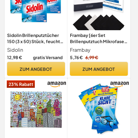
Sidolin Brillenputztücher
Frambay [6er Set
150 (3 x 50) Stück, feuchte
Brillenputztuch Mikrofaser
Reinigungstücher für
in Optikerqualität I
Sidolin
Frambay
Brillen, Displays,
Brillenputztücher für Brille,
12,98 €
gratis Versand
5,76 €
6,99 €
Bildschirme, reinigen
Handy und Kamera I Brillen
mühelos und fusselfrei,
Putztücher - 18x15cm I
ZUM ANGEBOT
ZUM ANGEBOT
optimal für unterwegs
Brillenputztuch Microfaser
23% Rabatt