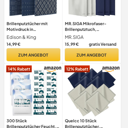
Brillenputztücher mit
MR.SIGA Mikrofaser-
Motivdruck in
Brillenputztuch,
verschiedenen
Brillenreinigungstuch, 6er-
Edison & King
MR.SIGA
Kombinationen (Geo, 3er
Pack
14,99 €
15,99 €
gratis Versand
Pack 20 x 20 cm)
ZUM ANGEBOT
ZUM ANGEBOT
14% Rabatt
12% Rabatt
300 Stück
Quelcc 10 Stück
Brillenputztücher Feucht,
Brillenputztücher,