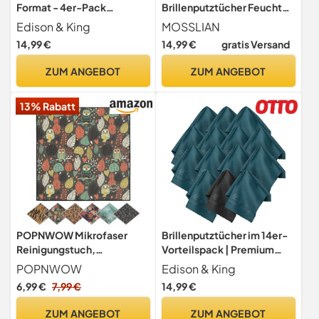
Format - 4er-Pack
Brillenputztücher Feucht
Mikrofasertücher (30cm x
Bildschirm
Edison & King
MOSSLIAN
40cm)
Reinigungstücher für
14,99 €
14,99 €
gratis Versand
Brillen, Handy, Laptops,
Tastaturen, Brillengläsern,
ZUM ANGEBOT
ZUM ANGEBOT
Hörgeräten, iPads, iWatch
und Computern,120 Stück +
13% Rabatt
1 Stück Mikrofasertücher
POPNWOW Mikrofaser
Brillenputztücher im 14er-
Reinigungstuch,
Vorteilspack | Premium
Brillenputztücher
Mikrofasertücher 20x20cm
POPNWOW
Edison & King
Optikerqualität 30x30cm,
| Sicher geeignet für
6,99 €
7,99 €
14,99 €
Microfiber Cleaning Cloths
Bildschirme, Tablets und
Reinigungstücher für Brille,
Kameras - Streifenfreie
ZUM ANGEBOT
ZUM ANGEBOT