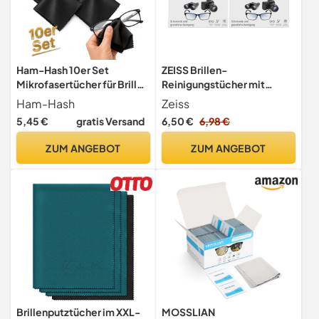
Ham-Hash 10er Set
ZEISS Brillen-
Mikrofasertücher für Brille
Reinigungstücher mit
15 x 18 cm Schwarz –
Alkohol 50 Stück zur
Ham-Hash
Zeiss
Brillenputztuch in
schonenden & gründlichen
5,45 €
gratis Versand
6,50 €
6,98 €
Optikerqualität,
Reinigung Ihrer
Reinigungstuch für
Brillengläser - jedes Tuch
ZUM ANGEBOT
ZUM ANGEBOT
Brillengläser,
einzeln verpackt - ideal für
Sonnenbrillen, Displays,
unterwegs oder auf Reisen
Smartphone, Tablet,
(Packung mit 2)
Laptop & Kamera
Brillenputztücher im XXL-
MOSSLIAN