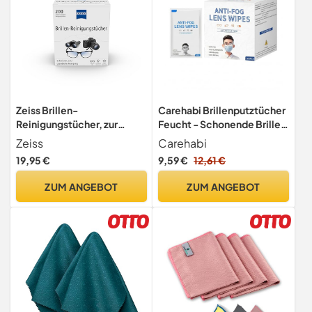
Zeiss Brillen-
Carehabi Brillenputztücher
Reinigungstücher, zur
Feucht - Schonende Brillen
schonenden & gründlichen
Brillenputztücher Feucht
Zeiss
Carehabi
Reinigung Ihrer
Reinigungstücher für
19,95 €
9,59 €
12,61 €
Brillengläser, Neue
Streifenfreie Brillengläser
Formulierung, 200 stück
& Displays, Fettlösend,
ZUM ANGEBOT
ZUM ANGEBOT
Einzeln Verpackt 100 Stück