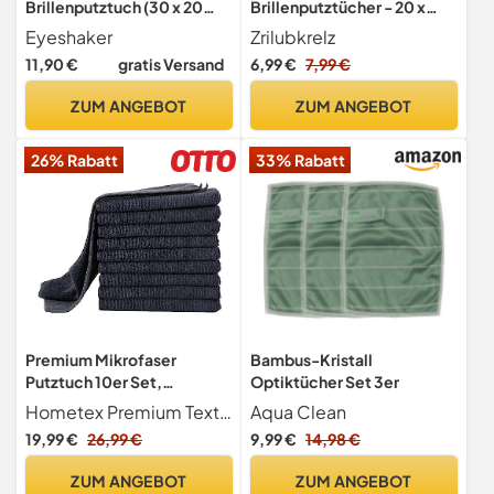
Brillenputztuch (30 x 20
Brillenputztücher - 20 x
cm) - Mikrofaser Tuch zur
20cm - Extra Weich &
Eyeshaker
Zrilubkrelz
Reinigung Ihrer Brille, dem
Saugstark
11,90 €
gratis Versand
6,99 €
7,99 €
Display von Handy und
Laptop sowie dem Objektiv
ZUM ANGEBOT
ZUM ANGEBOT
Ihrer Kamera von
EYESHAKER®
26% Rabatt
33% Rabatt
Premium Mikrofaser
Bambus-Kristall
Putztuch 10er Set,
Optiktücher Set 3er
Mikrofasertuch Extra
Hometex Premium Textiles
Aqua Clean
Saugstark, Putzlappen
19,99 €
26,99 €
9,99 €
14,98 €
Schwere Qualität 300
g/m², Microfaser
ZUM ANGEBOT
ZUM ANGEBOT
Allzwecktücher für Barista,