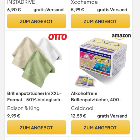
INSTADRIVE
Xcdhemde
Microfaser für die
Brillenreinigungstücher
6,90 €
gratis Versand
5,99 €
gratis Versand
professionelle
Wiederverwendbar,
Brillenreinigung
Mikrofasertuch Brille Extra
ZUM ANGEBOT
ZUM ANGEBOT
Weich, Brillentuch
Saugstark, für Brillen
Kameras Handy Computer -
Grau
Brillenputztücher im XXL-
Alkoholfreie
Format - 50% biologisch
Brillenputztücher, 400
abbaubar - 3er-Pack - 40
Stück - Zur schonenden und
Edison & King
Coldcool
cm x 30 cm
gründlichen Reinigung Ihrer
9,99 €
12,59 €
gratis Versand
Brille, Einzelverpackt -
Ideal für unterwegs und
ZUM ANGEBOT
ZUM ANGEBOT
Reisen