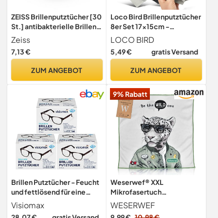
ZEISS Brillenputztücher [30
Loco Bird Brillenputztücher
St.] antibakterielle Brillen-
8er Set 17x15cm -
Reinigungstücher
Brillenputztuch Microfaser
Zeiss
LOCO BIRD
in Optikerqualität -
7,13 €
5,49 €
gratis Versand
Mikrofasertücher für Brille
& Display, Brillen Zubehör,
ZUM ANGEBOT
ZUM ANGEBOT
Brillentücher in Grau
9% Rabatt
Brillen Putztücher - Feucht
Weserwef® XXL
und fettlösend für eine
Mikrofasertuch
streifenfreie Reinigung -
Brillenputztücher in
Visiomax
WESERWEF
156 Stück - 3er Pack (3 x 52
Optikerqualität - 30 x 30
28,07 €
gratis Versand
9,99 €
10,98 €