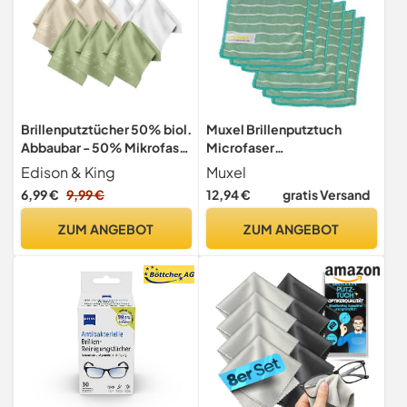
Brillenputztücher 50% biol.
Muxel Brillenputztuch
Abbaubar - 50% Mikrofaser
Microfaser
(7 Stück 20x20 cm)
Reinigungstücher Bambus
Edison & King
Muxel
Brillen u. Handy Tuch 6
6,99 €
9,99 €
12,94 €
gratis Versand
Tücher
ZUM ANGEBOT
ZUM ANGEBOT