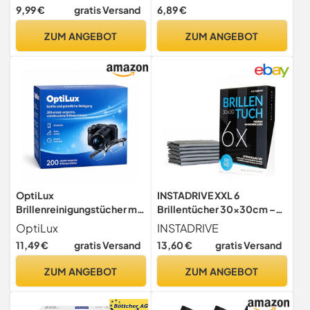
Optikerqualität –
gründliche Reinigung Ihrer
9,99 €
gratis Versand
6,89 €
Reinigungstücher für
Brillengläser -
Brillenreinigung, Display &
langanhaltender Schutz für
ZUM ANGEBOT
ZUM ANGEBOT
Kamera
Mehrfachbeschichtungen -
ideal für unterwegs oder auf
Reisen (1)
OptiLux
INSTADRIVE XXL 6
Brillenreinigungstücher mit
Brillentücher 30x30cm –
Alkohol 200 Stück – einzeln
Brillenputztücher aus
OptiLux
INSTADRIVE
verpackt, streifenfrei,
Microfaser für die
11,49 €
gratis Versand
13,60 €
gratis Versand
schnell trocknend, ohne
professionelle
Kratzer – Reinigungstücher
Brillenreinigung
ZUM ANGEBOT
ZUM ANGEBOT
für Brille, Kamera,
(Brillentücher)
Smartphone & Display