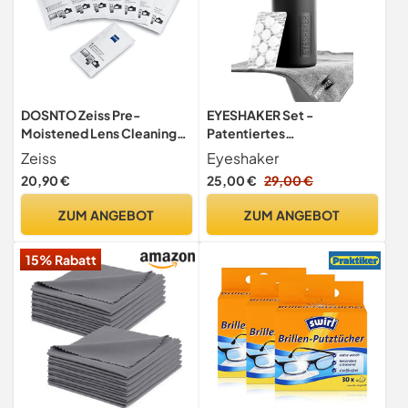
DOSNTO Zeiss Pre-
EYESHAKER Set -
Moistened Lens Cleaning
Patentiertes
Wipes - Cleans Without
Brillenreinigungsgerät im
Zeiss
Eyeshaker
Streaks for Camera Lenses
Komplettpaket -
20,90 €
25,00 €
29,00 €
and Eyeglasses - (200
Innovative Brillenreinigung
Count)
wie vom Optiker für Gläser
ZUM ANGEBOT
ZUM ANGEBOT
& Gestell
15% Rabatt