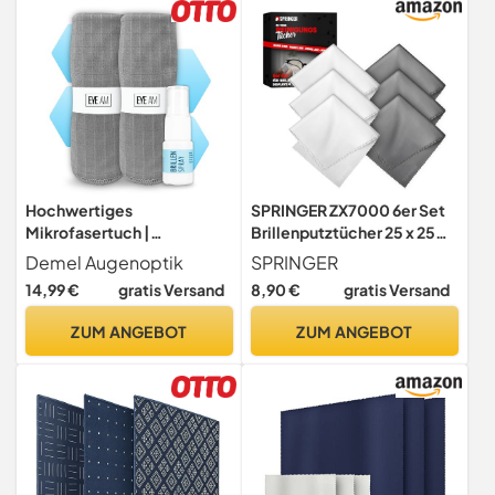
Hochwertiges
SPRINGER ZX7000 6er Set
Mikrofasertuch |
Brillenputztücher 25 x 25
Brillenputztuch in Optiker
cm
Demel Augenoptik
SPRINGER
Qualität | Streifenfreie
14,99 €
gratis Versand
8,90 €
gratis Versand
Reinigung für Brille, Glas,
Touchscreen & Glas-
ZUM ANGEBOT
ZUM ANGEBOT
Oberfläche (2 x
Mikrofasertuch)