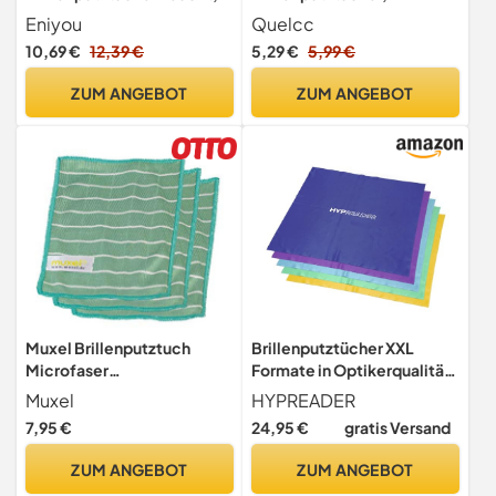
Brillenputztücher, Glasses
Mikrofaser Reinigungstuch,
Eniyou
Quelcc
Wipes, Einzeln Verpackt für
Microfaser Display
10,69 €
12,39 €
5,29 €
5,99 €
Einfachen Transport,
Reinigungstuch, für Brillen,
Geeignet Zur Reinigung Von
Bildschirme, Kamera-
ZUM ANGEBOT
ZUM ANGEBOT
Brillen, Kontaktlinsen,
Mikrofasertuch(15 x 18cm)
Handybildschirmen Usw
Muxel Brillenputztuch
Brillenputztücher XXL
Microfaser
Formate in Optikerqualität
Reinigungstücher Bambus
5-Pack - OPTIMALE Größe
Muxel
HYPREADER
Brillen u. Handy Tuch 3
(40x40cm) - besonders
7,95 €
24,95 €
gratis Versand
Tücher
geeignet für (Brillen,
Handy, Bildschirme und
ZUM ANGEBOT
ZUM ANGEBOT
Tablet & Co...)