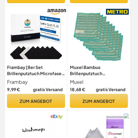
Auto, Haushalt, 40 x 40 cm
Anthrazit
Frambay [8er Set
Muxel Bambus
Brillenputztuch Microfaser
Brillenputztuch
in Optikerqualität I
Reinigungstuch 9 Tücher
Frambay
Muxel
Brillenputztücher für Brille,
Größe 20 x 15 cm Grün
9,99 €
gratis Versand
18,68 €
gratis Versand
Handy und Kamera I Brillen
Polyester Bambus
Putztücher - 18x15cm
Polyamid
ZUM ANGEBOT
ZUM ANGEBOT