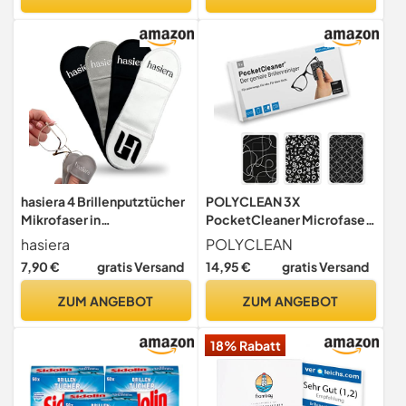
Kamera, Objektiv, Handy,
Reinigung für klare Sicht -
Tablet, Display, Glas (Eule)
ohne Chemie
hasiera 4 Brillenputztücher
POLYCLEAN 3X
Mikrofaser in
PocketCleaner Microfaser
Optikerqualität, 16 x 5 cm –
Brillen- & Displayreiniger (B
hasiera
POLYCLEAN
fusselfreie
& W)
7,90 €
gratis Versand
14,95 €
gratis Versand
Reinigungstücher für Brille,
Handy und Bildschirm –
ZUM ANGEBOT
ZUM ANGEBOT
waschbar &
wiederverwendbar
18% Rabatt