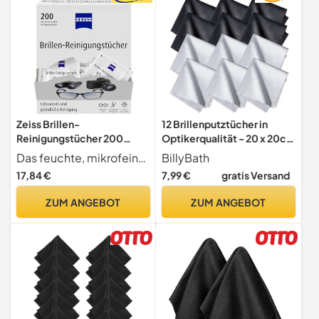
Zeiss Brillen-
12 Brillenputztücher in
Reinigungstücher 200
Optikerqualität - 20 x 20cm
Stück (einzeln verpackt)
- Mikrofaser - Extra Weich
Das feuchte, mikrofeine Zellstofftuch zur Reinigung von Brillengläsern ist schnell zur Hand und effektiv in der Wirkung - ohne die Oberfläche zu verkratzen oder zu belasten
BillyBath
& Saugstark
17,84 €
7,99 €
gratis Versand
ZUM ANGEBOT
ZUM ANGEBOT