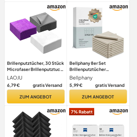
Brillenputztücher, 30 Stück
Bellphany 8er Set
Microfaser Brillenputztuch
Brillenputztücher
Reinigungstücher für Brillen
Mikrofaser - 30 x 30cm
LAOJU
Bellphany
Sonnenbrillen Bildschirme
groß, Tuch Taupe
6,79 €
gratis Versand
5,99 €
gratis Versand
Kamera Tabletten Objektiv
ZUM ANGEBOT
ZUM ANGEBOT
7% Rabatt