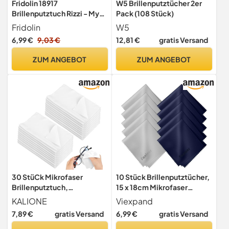
Fridolin 18917
W5 Brillenputztücher 2er
Brillenputztuch Rizzi - My
Pack (108 Stück)
New York City, Mikrofaser,
Fridolin
W5
bunt, 18 x 12,5 x 1 cm
6,99 €
9,03 €
12,81 €
gratis Versand
ZUM ANGEBOT
ZUM ANGEBOT
30 StüCk Mikrofaser
10 Stück Brillenputztücher,
Brillenputztuch,
15 x 18cm Mikrofaser
Brillenputztuch 15 X 18 Cm
Reinigungstuch,
KALIONE
Viexpand
Mikrofaser-
Streifenfrei
7,89 €
gratis Versand
6,99 €
gratis Versand
BrillenreinigungstüCher
Reinigungstücher,
FüR Brillen Bildschirme
Hochwertig