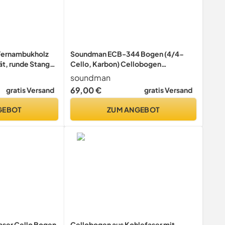
Fernambukholz
Soundman ECB-344 Bogen (4/4-
ät, runde Stange
Cello, Karbon) Cellobogen
re Qualität 4/4
Karbonbogen Carbon Bow
soundman
Violoncello Cello Violoncellobogen
69,00 €
gratis Versand
gratis Versand
Carbonbogen
GEBOT
ZUM ANGEBOT
ser Cello Bogen
Cellobogen aus Kohlefaser mit