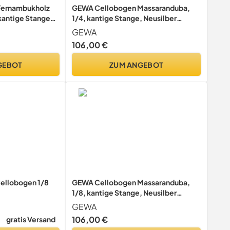
Fernambukholz
GEWA Cellobogen Massaranduba,
 kantige Stange
1/4, kantige Stange, Neusilber
e Qualität 3/4
Fischbeinbewicklung, kantige
GEWA
Stange 1/4
106,00 €
GEBOT
ZUM ANGEBOT
ellobogen 1/8
GEWA Cellobogen Massaranduba,
1/8, kantige Stange, Neusilber
Fischbeinbewicklung, kantige
GEWA
Stange 1/8
106,00 €
gratis Versand