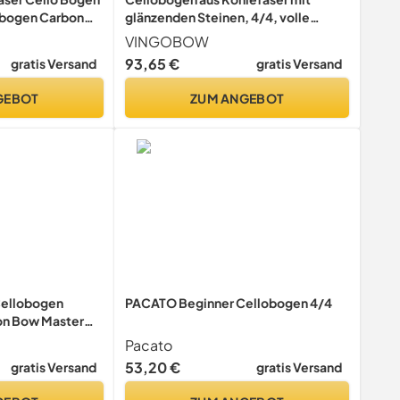
bogen Carbon
glänzenden Steinen, 4/4, volle
haar für lauten
Größe, natürliches schwarzes
VINGOBOW
Pernambuco
Pferdehaar, blaue Drahtwicklung
93,65 €
gratis Versand
gratis Versand
2 Größe Art Nr.
GEBOT
ZUM ANGEBOT
Cellobogen
PACATO Beginner Cellobogen 4/4
n Bow Master
Premium
Pacato
ches Rosshaar 4/4
53,20 €
gratis Versand
gratis Versand