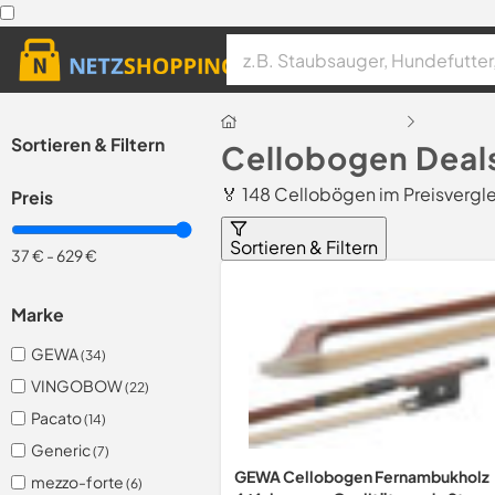
Sortieren & Filtern
Cellobogen Deal
🏅 148 Cellobögen im Preisvergl
Preis
Sortieren & Filtern
37 €
-
629 €
Marke
GEWA
(34)
VINGOBOW
(22)
Pacato
(14)
Generic
(7)
GEWA Cellobogen Fernambukholz
mezzo-forte
(6)