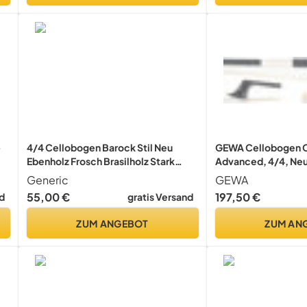
-
4/4 Cellobogen Barock Stil Neu
GEWA Cellobogen 
Ebenholz Frosch Brasilholz Stark
Advanced, 4/4, Neu
Gerade
ausgesuchte Qualit
Generic
GEWA
55,00 €
197,50 €
d
gratis Versand
ZUM ANGEBOT
ZUM AN