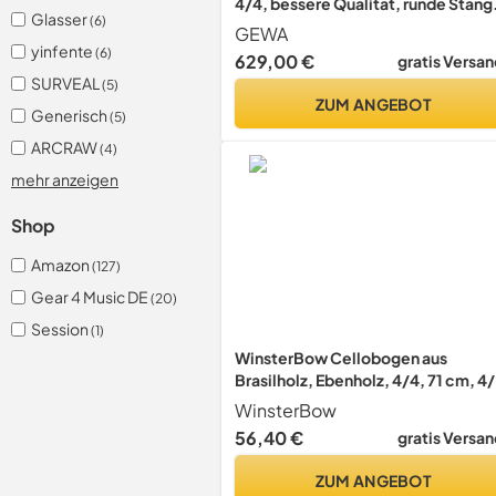
4/4, bessere Qualität, runde Stang
Glasser
(6)
gestempelt "Liuteria" runde Stang
GEWA
bessere Qualität, "Liuteria" 4/4
yinfente
(6)
629,00 €
gratis Versan
SURVEAL
(5)
ZUM ANGEBOT
Generisch
(5)
ARCRAW
(4)
mehr anzeigen
Shop
Amazon
(127)
Gear 4 Music DE
(20)
Session
(1)
WinsterBow Cellobogen aus
Brasilholz, Ebenholz, 4/4, 71 cm, 4/
natürliches Rosshaar (Cellobogen
WinsterBow
4/4)
56,40 €
gratis Versan
ZUM ANGEBOT