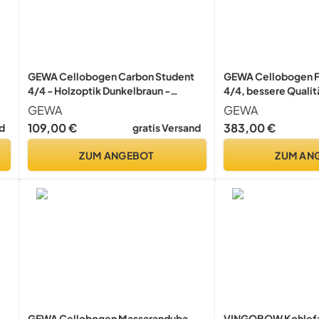
GEWA Cellobogen Carbon Student
GEWA Cellobogen 
4/4 - Holzoptik Dunkelbraun -
4/4, bessere Qualit
Ebenholzfrosch - Naturhaar
runde Stange, besse
GEWA
GEWA
109,00 €
383,00 €
d
gratis Versand
ZUM ANGEBOT
ZUM AN
-
GEWA Cellobogen Massaranduba
VINGOBOW Kohlefa