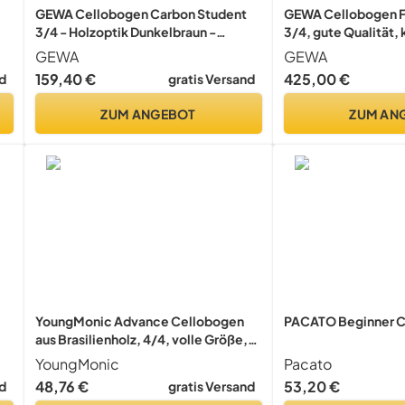
GEWA Cellobogen Carbon Student
GEWA Cellobogen 
3/4 - Holzoptik Dunkelbraun -
3/4, gute Qualität,
,
Ebenholzfrosch - Naturhaar
kantige Stange, gut
GEWA
GEWA
C
159,40 €
425,00 €
d
gratis Versand
ZUM ANGEBOT
ZUM AN
YoungMonic Advance Cellobogen
PACATO Beginner C
aus Brasilienholz, 4/4, volle Größe,
Frosch, natürliche Schleife,
YoungMonic
Pacato
Haarschleifen für Cello (4/4
48,76 €
53,20 €
d
gratis Versand
Cellobogen)