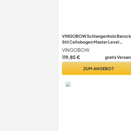
VINGOBOW Schlangenholz Barock
Stil Cellobogen Master Level
Premium Rosshaar Sweet Tone 4/4
VINGOBOW
Größe Art. Nr. 610C
119,85 €
gratis Versan
ZUM ANGEBOT