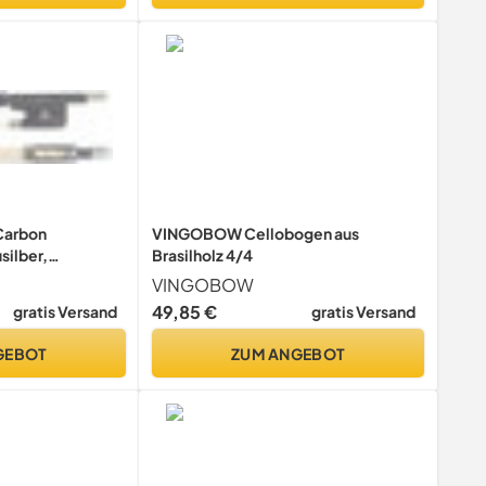
Carbon
VINGOBOW Cellobogen aus
silber,
Brasilholz 4/4
ät
VINGOBOW
49,85 €
gratis Versand
gratis Versand
GEBOT
ZUM ANGEBOT