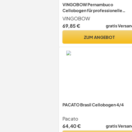
VINGOBOW Pernambuco
Cellobogen für professionelle
Spieler, tiefer und kraftvoller Klang
VINGOBOW
natürliches Rosshaar, Art.-Nr. 430
69,85 €
gratis Versan
ZUM ANGEBOT
PACATO Brasil Cellobogen 4/4
Pacato
64,40 €
gratis Versan