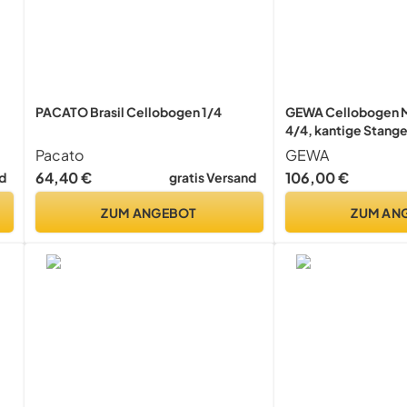
PACATO Brasil Cellobogen 1/4
GEWA Cellobogen 
4/4, kantige Stange
Fischbeinbewicklun
Pacato
GEWA
Stange 4/4
64,40 €
106,00 €
d
gratis Versand
ZUM ANGEBOT
ZUM AN