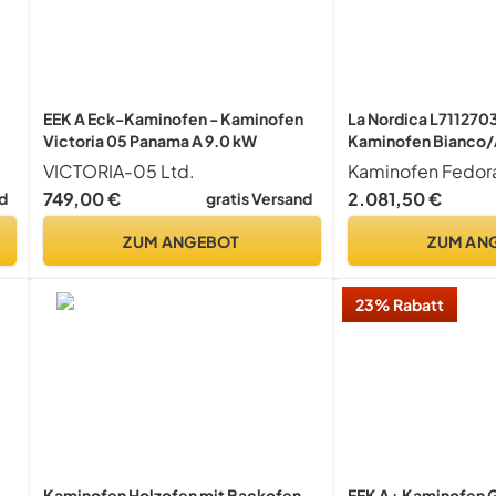
EEK A Eck-Kaminofen - Kaminofen
La Nordica L711270
Victoria 05 Panama A 9.0 kW
Kaminofen Bianco
VICTORIA-05 Ltd.
Kaminofen Fedor
749,00 €
2.081,50 €
d
gratis Versand
ZUM ANGEBOT
ZUM AN
23% Rabatt
Kaminofen Holzofen mit Backofen
EEK A+ Kaminofen 