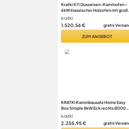
Kratki K11 Gusseisen-Kaminofen –
6 kW klassischer Holzofen mit groß
Sichtscheibe – BImSchV Stufe 2,
kratki
Bauart 1, Ø150 mm Rauchrohr,
1.520,56 €
gratis Versan
freistehend & effizient für kleine
Räume
ZUM ANGEBOT
KRATKI Kaminbausatz Home Easy
Box Simple 8kW Eck rechts Ø200
BImSchV 2 weiß
kratki
2.255,95 €
gratis Versan