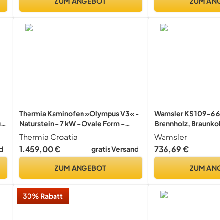
ZUM ANGEBOT
ZUM AN
Thermia Kaminofen »Olympus V3« -
Wamsler KS 109-6 
,
Naturstein - 7 kW - Ovale Form -
Brennholz, Braunkoh
max. 148 m³
Wood Briquettes 12
Thermia Croatia
Wamsler
1.459,00 €
736,69 €
d
gratis Versand
ZUM ANGEBOT
ZUM AN
30% Rabatt