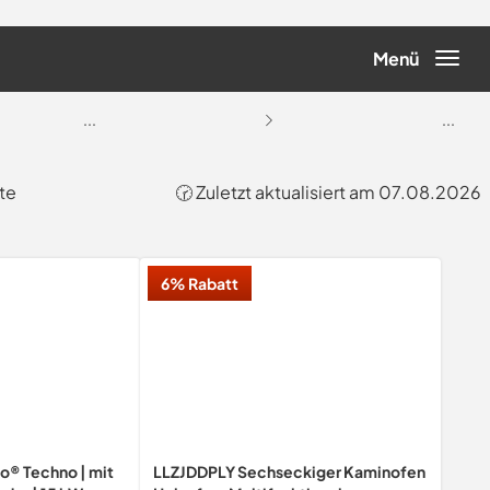
Menü
...
...
te
🕝 Zuletzt aktualisiert am 07.08.2026
6% Rabatt
o® Techno | mit
LLZJDDPLY Sechseckiger Kaminofen