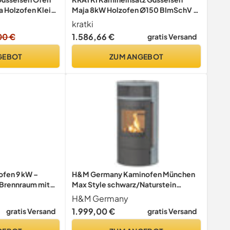
a Holzofen Klein
Maja 8kW Holzofen Ø150 BImSchV 2
senofen
EEK A
kratki
rkstattofen
00 €
1.586,66 €
gratis Versand
en
GEBOT
ZUM ANGEBOT
fen 9 kW –
H&M Germany Kaminofen München
 Brennraum mit
Max Style schwarz/Naturstein
ichtfenster &
150mm Rauchrohranschluss 8kw
H&M Germany
zscheite bis 50
Holzofen Kohle Schwedenofen
1.999,00 €
gratis Versand
gratis Versand
nzklasse A
Steinverkleidung