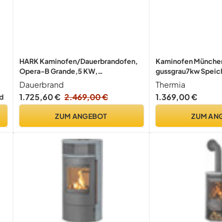
HARK Kaminofen/Dauerbrandofen,
Kaminofen München
Opera-B Grande,5 KW,
gussgrau7kw Speic
Titan/meteor-schwarz
Panoramatür Holzo
Dauerbrand
Thermia
geeignet Schwede
1.725,60 €
2.469,00 €
1.369,00 €
d
Abgasstutzen selbs
(Bauart 1)
ZUM ANGEBOT
ZUM AN