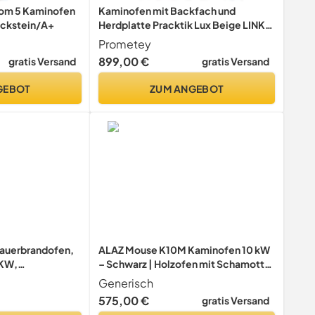
dom 5 Kaminofen
Kaminofen mit Backfach und
eckstein/A+
Herdplatte Pracktik Lux Beige LINKS
Holzofen 9,5 kW Kamin Ofen
Prometey
Dauerbrandofen Werkstattofen
899,00 €
gratis Versand
gratis Versand
Schwedenofen Hüttenofen Heizofen
GEBOT
ZUM ANGEBOT
auerbrandofen,
ALAZ Mouse K10M Kaminofen 10 kW
 KW,
– Schwarz | Holzofen mit Schamott-
arz
Brennkammer & großem
Generisch
Sichtfenster | Für Holzscheite bis 50
575,00 €
gratis Versand
cm | Energieeffizienzklasse A+