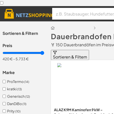
Sortieren & Filtern
Dauerbrandofen 
🏅 150 Dauerbrandöfen im Preisv
Preis
Sortieren & Filtern
420 €
-
5.733 €
Marke
ProTermo
(14)
kratki
(13)
Generisch
(12)
DanDiBo
(11)
ALAZ K9M Kaminofen 9 kW –
Prity
(10)