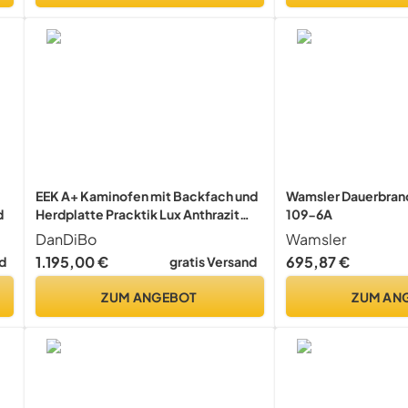
EEK A+ Kaminofen mit Backfach und
Wamsler Dauerbran
d
Herdplatte Pracktik Lux Anthrazit
109-6A
RAL 7016 RECHTS Holzofen 9,5 kW
DanDiBo
Wamsler
Kamin Ofen Dauerbrandofen
1.195,00 €
695,87 €
d
gratis Versand
Werkstattofen Schwedenofen
Hüttenofen Heizofen
ZUM ANGEBOT
ZUM AN