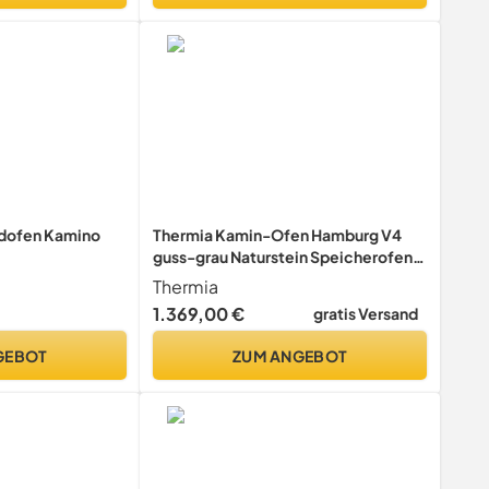
dofen Kamino
Thermia Kamin-Ofen Hamburg V4
guss-grau Naturstein Speicherofen
7kw Warmhaltefach Holzkamin
Thermia
1.369,00 €
gratis Versand
GEBOT
ZUM ANGEBOT