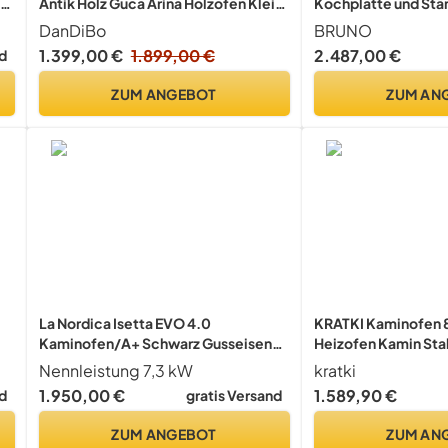
Antik Holz Guca Arina Holzofen Klein
Kochplatte und Stän
6,5 kW Kamin Gusseisenofen
DanDiBo
BRUNO
r
Dauerbrandofen Werkstattofen
1.399,00 €
1.899,00 €
2.487,00 €
d
Hüttenofen Heizofen
ZUM ANGEBOT
ZUM AN
La Nordica Isetta EVO 4.0
KRATKI Kaminofen 8
Kaminofen/A+ Schwarz Gusseisen
Heizofen Kamin Sta
Holz 7,3 kW 209 m³
2
Nennleistung 7,3 kW
kratki
1.950,00 €
1.589,90 €
d
gratis Versand
ür
ZUM ANGEBOT
ZUM AN