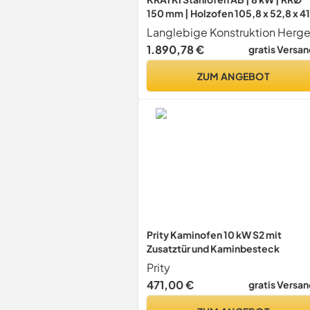
150 mm | Holzofen 105,8 x 52,8 x 41
cm | Stahlofen mit Verglasung |
Erfüllt die Norme BImSchV Stufe 2,
1.890,78 €
gratis Versan
15a B-VG | Kaminofen ideal für jed
Wohnung & Zuhause
ZUM ANGEBOT
Prity Kaminofen 10 kW S2 mit
Zusatztür und Kaminbesteck
Prity
471,00 €
gratis Versan