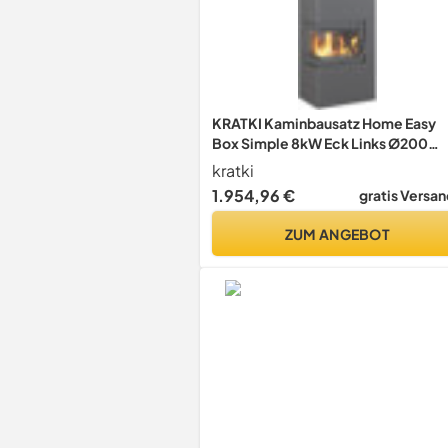
KRATKI Kaminbausatz Home Easy
Box Simple 8kW Eck Links Ø200
BImSchV 2 EEK A
kratki
1.954,96 €
gratis Versan
ZUM ANGEBOT