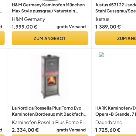
H&M Germany Kaminofen München
Justus 6531 22 Use
er
Max Style gussgrau/Naturstein
Stahl Gussgrau/Sp
150mm Rauchrohranschluss 8kw
H&M Germany
Justus
Holzofen Kohle Schwedenofen
1.999,00 €
1.389,00 €
d
gratis Versand
Steinverkleidung
ZUM ANGEBOT
ZUM AN
La Nordica Rossella Plus Forno Evo
HARK Kaminofen/D
Kaminofen Bordeaux mit Backfach
Opera-B Grande, 7
9,1 kW 260 m³ Holz
Titan/meteor-schw
Kaminofen Rosella Plus Forno Evo
Dauerbrand
2.334,00 €
1.725,60 €
d
gratis Versand