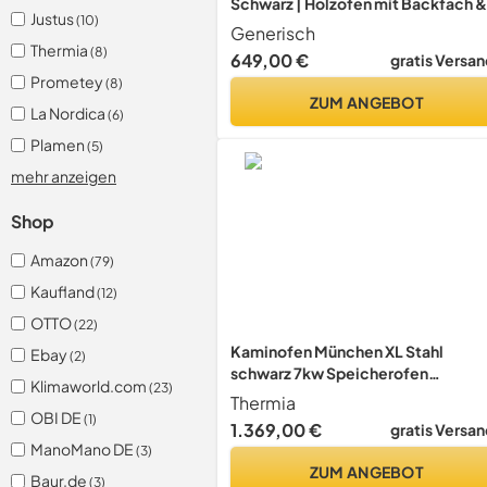
Schwarz | Holzofen mit Backfach &
Justus
(10)
Schamott-Brennkammer |
Generisch
Dauerbrandofen für Scheitholz | Fü
Thermia
(8)
649,00 €
gratis Versan
Haus, Hütte & Ferienhaus
Prometey
(8)
ZUM ANGEBOT
La Nordica
(6)
Plamen
(5)
mehr anzeigen
Shop
Amazon
(79)
Kaufland
(12)
OTTO
(22)
Kaminofen München XL Stahl
Ebay
(2)
schwarz 7kw Speicherofen
Klimaworld.com
(23)
Panoramatür Holzofen Dauerbrand
Thermia
geeignet Schwedenofen 150mm
OBI DE
(1)
1.369,00 €
gratis Versan
Abgasstutzen selbstschließende T
ManoMano DE
(3)
(Bauart 1)
ZUM ANGEBOT
Baur.de
(3)