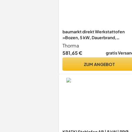
baumarkt direkt Werkstattofen
»Bozen, 5 kW, Dauerbrand,
kompakte Form«
Thorma
581,65 €
gratis Versan
ZUM ANGEBOT
KRATKI Stahlofen AB | 8 kW | RRØ