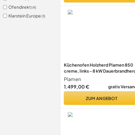
Ofendirekt
(4)
Klarstein Europe
(1)
Küchenofen Holzherd Plamen 850
creme, links - 8 kW Dauerbrandher
Plamen
1.499,00 €
gratis Versan
ZUM ANGEBOT