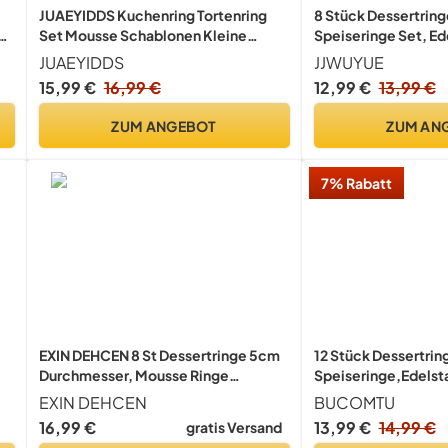
JUAEYIDDS Kuchenring Tortenring
8 Stück Dessertring
e
Set Mousse Schablonen Kleine
Speiseringe Set, Ed
Kuchenringe Set Edelstahl
Speiseringe Servie
JUAEYIDDS
JJWUYUE
Kuchenring Dessertringe Geeigne
Tortenring Set mit 
15,99 €
16,99 €
12,99 €
13,99 €
Runde Speiseringe für Mousses,
Schablonen, Runder
Desserts, Kuchen, DIY Ø 6cm (6)
Form für Backen Tö
ZUM ANGEBOT
ZUM AN
Törtchenform
7% Rabatt
EXIN DEHCEN 8 St Dessertringe 5cm
12 Stück Dessertrin
Durchmesser, Mousse Ringe
Speiseringe,Edelst
Dessertring Set
mit Deckel und Soc
EXIN DEHCEN
BUCOMTU
t
Mousse Ring,Geeign
16,99 €
13,99 €
14,99 €
gratis Versand
se
und Kekse