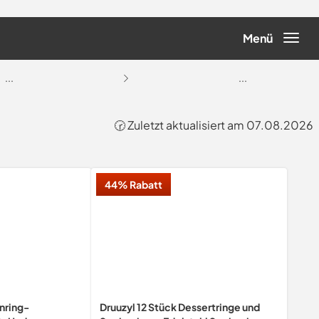
Menü
...
...
e
🕝 Zuletzt aktualisiert am 07.08.2026
44% Rabatt
nring-
Druuzyl 12 Stück Dessertringe und