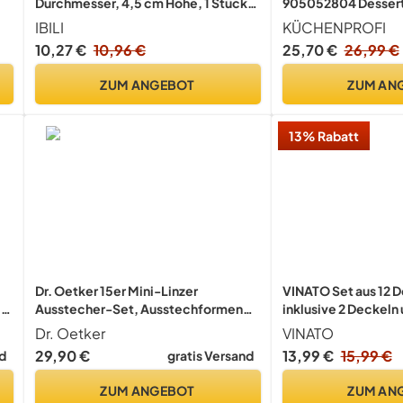
Durchmesser, 4,5 cm Höhe, 1 Stück,
905052804 Desser
Silber
Speisenring, Edelst
IBILI
KÜCHENPROFI
m
Einheitsgröße, sil
10,27 €
10,96 €
25,70 €
26,99 €
n
k
ZUM ANGEBOT
ZUM AN
13% Rabatt
Dr. Oetker 15er Mini-Linzer
VINATO Set aus 12 D
 –
Ausstecher-Set, Ausstechformen
inklusive 2 Deckeln
,7
für Weihnachten, hochwertige
Edelstahl-Servierri
Dr. Oetker
VINATO
s,
Ausstecher für Plätzchen, Kekse und
Durchmesser, rund
29,90 €
13,99 €
15,99 €
d
gratis Versand
Fondant, vielfältige Motive (Farbe:
geeignet für Kekse,
Silber), Menge: 1 x 15er Set
Kuchenbackforme
ZUM ANGEBOT
ZUM AN