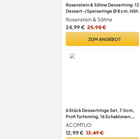
Rosenstein & Söhne Dessertring: 12
Dessert-/Speiseringe Ø 8 cm, Höh
5 cm, rund, mit Heber & Stampfer
Rosenstein & Söhne
(Dessertringe 8, 8 Durchmesser,
24,99 €
25,98 €
Cake)
ZUM ANGEBOT
6 Stück Dessertringe Set, 7.5cm,
Profi Tortenring, 16 Schablonen,
Runde Mousse-Ringe,
ACOMTUO
Wiederverwendbar Speiseringe Se
12,99 €
13,49 €
für Weihnachten Nachspeise Mous