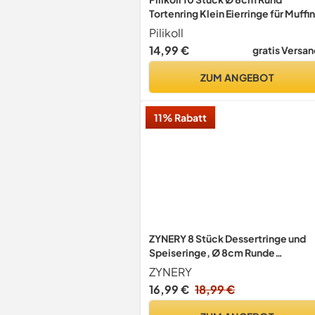
Tortenring Klein Eierringe für Muffi
Pilikoll
14,99 €
gratis Versan
ZUM ANGEBOT
11% Rabatt
ZYNERY 8 Stück Dessertringe und
Speiseringe, Ø 8cm Runde
Speiseringe Kuchenring Tortenring
ZYNERY
Set mit Heber, Lebensmittel Ringe
16,99 €
18,99 €
Edelstahl Backring für DIY Kuchen,
Mousse, Gebäck