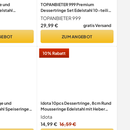
e und
TOPANBIETER 999 Premium
elstahl
Dessertringe Set Edelstahl 10-teilig,
rringe, Ø7.5cm
Profi Speisenringe Ø 4/6/8 cm, mit
TOPANBIETER 999
Deckel & Basis &
Presse & Griff, Anrichtringe,
29,99 €
gratis Versand
 Mousse Ring
Kochringe, Formringe für
rtchenringe
Vorspeisen, Desserts & Beilagen
GEBOT
ZUM ANGEBOT
10% Rabatt
ge und
Idota 10pcs Dessertringe, 8cm Rund
ahl Speiseringe
Mousseringe Edelstahl mit Heber
kel,8cm Runder
Stampfer
Idota
et für Mousse
14,99 €
16,59 €