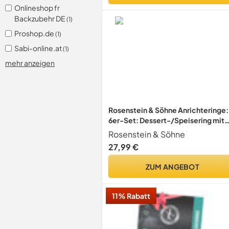
Onlineshop fr
Backzubehr DE
(1)
Proshop.de
(1)
Sabi-online.at
(1)
mehr anzeigen
Rosenstein & Söhne Anrichteringe:
6er-Set: Dessert-/Speisering mit
Heber und Stampfer (Ringe zum
Rosenstein & Söhne
Anrichten von Speisen, Servierring
27,99 €
Set, Cake)
ZUM ANGEBOT
11% Rabatt