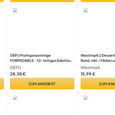
GEFU Profispeisenringe
Westmark 2 Desser
FORMIDABLE - 10-teiliges Edelstahl
Rund, inkl. 1 Heber 
Servierringe-Set
Set 4-tlg., Rostfrei
GEFU
Westmark
e
Kreis, Silber, 1630
28,38 €
15,99 €
ZUM ANGEBOT
ZUM AN