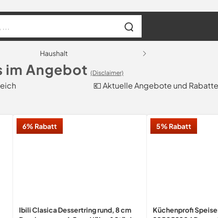
Haushalt
s im Angebot
(Disclaimer)
leich
💶 Aktuelle Angebote und Rabatt
6% Rabatt
5% Rabatt
Ibili Clasica Dessertring rund, 8 cm
Küchenprofi Speise