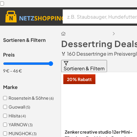
Sortieren & Filtern
Dessertring Deal
🏅 160 Dessertringe im Preisverg
Preis
Sortieren & Filtern
9 €
-
46 €
20% Rabatt
Marke
Rosenstein & Söhne
(6)
Guowall
(5)
Hilsita
(4)
YARNOW
(3)
Zenker creative studio 12er Mini-
MUNGHOK
(3)