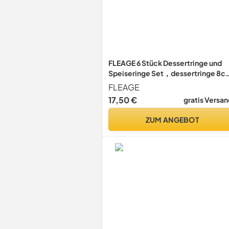
FLEAGE 6 Stück Dessertringe und
Speiseringe Set，dessertringe 8c
und 6cm，servierringe Edelstahl
FLEAGE
Set，Stampfer und Mousse
17,50 €
gratis Versan
Schablonen für Kochen Backen
Mousse
ZUM ANGEBOT