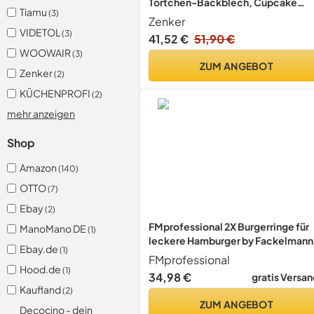
Törtchen-Backblech, Cupcake
Tiamu
(3)
Backform, Minikuchenform mit
Zenker
Antihaftbeschichtung, Kuchenfor
VIDETOL
(3)
41,52 €
51,90 €
für kleine Kuchen, kreatives Backe
WOOWAIR
(3)
(Farbe: rosa, silber), Menge: 1 Stüc
ZUM ANGEBOT
Zenker
(2)
KÜCHENPROFI
(2)
mehr anzeigen
Shop
Amazon
(140)
OTTO
(7)
Ebay
(2)
FMprofessional 2X Burgerringe für
ManoMano DE
(1)
leckere Hamburger by Fackelmann
Ebay.de
(1)
Servierringe verstellbar Ø 9 cm - 11
FMprofessional
cm – Ringe für Burger Buns, Cookie
Hood.de
(1)
34,98 €
gratis Versan
Törtchen & Dessert
Kaufland
(2)
ZUM ANGEBOT
Decocino - dein