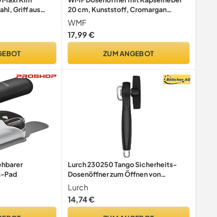
hl, Griff aus
20 cm, Kunststoff, Cromargan
Edelstahl spülmaschinengeeignet
WMF
17,99 €
GEBOT
ZUM ANGEBOT
ehbarer
Lurch 230250 Tango Sicherheits-
s-Pad
Dosenöffner zum Öffnen von
Konserven ohne scharfe Kanten, aus
Lurch
Kunststoff und Edelstahl, 37 x 3.5 x 4
14,74 €
cm