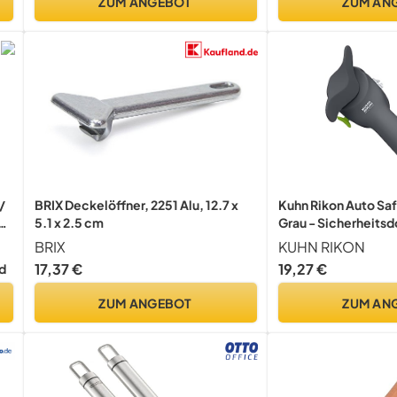
ZUM ANGEBOT
ZUM AN
/
BRIX Deckelöffner, 2251 Alu, 12.7 x
Kuhn Rikon Auto Sa
5.1 x 2.5 cm
Grau - Sicherheits
BRIX
KUHN RIKON
n
17,37 €
19,27 €
d
ZUM ANGEBOT
ZUM AN