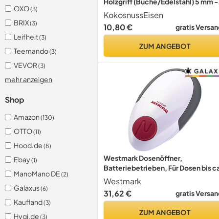
Holzgriff (Buche/Edelstahl) 5 mm -
OXO
(3)
Made in Germany
KokosnussEisen
BRIX
(3)
10,80 €
gratis Versan
Leifheit
(3)
ZUM ANGEBOT
Teemando
(3)
VEVOR
(3)
mehr anzeigen
Shop
Amazon
(130)
OTTO
(11)
Hood.de
(8)
Westmark Dosenöffner,
Ebay
(1)
Batteriebetrieben, Für Dosen bis c
ManoMano DE
(2)
15 cm, Rostfreier
Westmark
Edelstahl/Kunststoff, Automatico,
Galaxus
(6)
31,62 €
gratis Versan
Weiß/Anthrazit/Rot, 10352260
Kaufland
(3)
ZUM ANGEBOT
Hygi.de
(3)