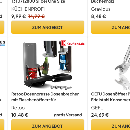
1310712800 Silber One Size
Buchenholz
KÜCHENPROFI
Gravidus
9,99 €
14,99 €
8,48 €
d
ZUM ANGEBOT
ZUM AN
Retoo Dosenpresse Dosenbrecher
GEFU Dosenöffner P
a.
mit Flaschenöffnerr für
Edelstahl Konserven
Wandmontage, Bierdosenpresse für
Kapselheber
Retoo
GEFU
Getränkedosen 500 ml, Recycling
10,48 €
24,69 €
d
gratis Versand
Werkzeug für zu Hause, Crusher-
Crush für Bier, PET Flaschen, Dosen,
ZUM ANGEBOT
ZUM AN
Schwarz