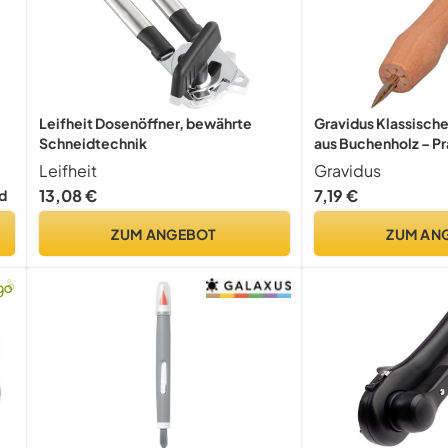
Leifheit Dosenöffner, bewährte
Gravidus Klassisch
Schneidtechnik
aus Buchenholz – Pr
Küchenwerkzeug für
Leifheit
Gravidus
und sichere Öffnen 
13,08 €
7,19 €
d
Konservendosen, M
mehr
ZUM ANGEBOT
ZUM AN