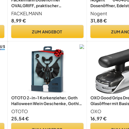
OVALGRIFF, praktischer
Dosenöffner, Edelsta
Konservenöffner aus Edelstahl,
Kunststoff, Rot
FACKELMANN
Nogent
Universalöffner mit ergonomischem
8,99 €
31,88 €
Griff (Farbe: Silber), Menge: 1 Stück
ZUM ANGEBOT
ZUM AN
OTOTO 2-in-1 Korkenzieher, Goth
OXO Good Grips Dr
Halloween Wein Geschenke, Gothic
Glasöffner mit Basi
Küchenhelfer, Flaschenöffner Lustig
OTOTO
OXO
Spooky, Flaschenverschluss (Vino
25,54 €
16,97 €
Fledermaus)