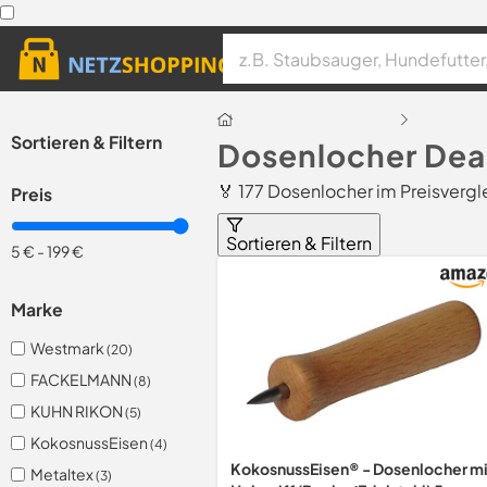
Sortieren & Filtern
Dosenlocher Dea
🏅 177 Dosenlocher im Preisvergl
Preis
Sortieren & Filtern
5 €
-
199 €
Marke
Westmark
(20)
FACKELMANN
(8)
KUHN RIKON
(5)
KokosnussEisen
(4)
KokosnussEisen® - Dosenlocher mi
Metaltex
(3)