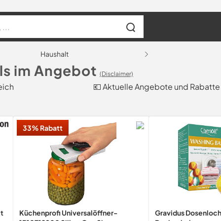
Haushalt
ls im Angebot
(Disclaimer)
eich
💶 Aktuelle Angebote und Rabatte
33% Rabatt
t
Küchenprofi Universalöffner-
Gravidus Dosenloch