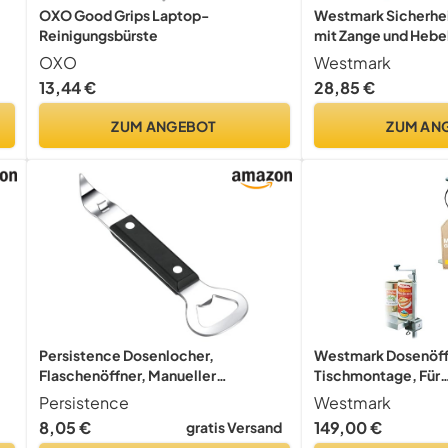
OXO Good Grips Laptop-
Westmark Sicherhei
Reinigungsbürste
mit Zange und Hebel
Rostfreier Edelstahl
OXO
Westmark
2, Schwarz, 103822
13,44 €
28,85 €
 -
ZUM ANGEBOT
ZUM AN
Persistence Dosenlocher,
Westmark Dosenöff
Flaschenöffner, Manueller
Tischmontage, Für
Dosenöffner, Weinflaschenöffner, 1
Gastronomie/Profi
Persistence
Westmark
Packung
84 cm, Stahl/Edelst
8,05 €
149,00 €
gratis Versand
30, 19802260