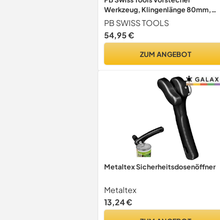
Werkzeug, Klingenlänge 80mm,
650.80 CN
PB SWISS TOOLS
54,95 €
ZUM ANGEBOT
Metaltex Sicherheitsdosenöffner
Metaltex
13,24 €