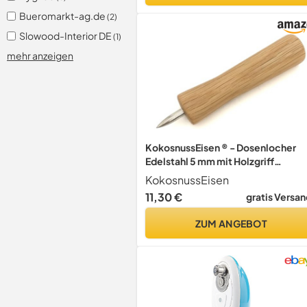
Bueromarkt-ag.de
(2)
Slowood-Interior DE
(1)
mehr anzeigen
KokosnussEisen ® - Dosenlocher
Edelstahl 5 mm mit Holzgriff
(Eichenholz) - Made in Germany
KokosnussEisen
11,30 €
gratis Versan
ZUM ANGEBOT