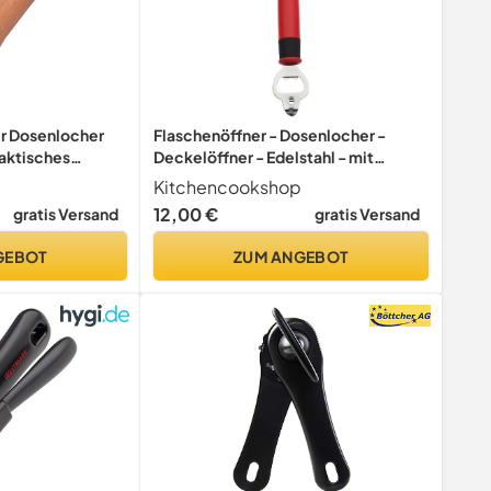
er Dosenlocher
Flaschenöffner - Dosenlocher -
aktisches
Deckelöffner - Edelstahl - mit
 das einfache
weichem Griff
Kitchencookshop
von
12,00 €
gratis Versand
gratis Versand
ilchdosen und
GEBOT
ZUM ANGEBOT