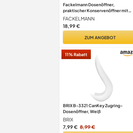
Fackelmann Dosenöffner,
praktischer Konservenöffner mit
Schneidrad aus C-Stahl/Edelstahl,
FACKELMANN
Universalöffner für Deckel ohne
18,99 €
scharfe Kanten (Farbe:
Schwarz/Weiß oder Weiß/Schwarz
ZUM ANGEBOT
nicht frei wählbar), Menge: 1 Stück
11% Rabatt
BRIX B-3321 CanKey Zugring-
Dosenöffner, Weiß
BRIX
7,99 €
8,99 €