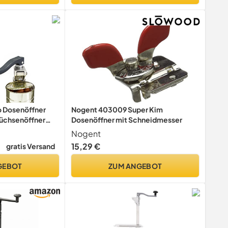
 Dosenöffner
Nogent 403009 Super Kim
üchsenöffner
Dosenöffner mit Schneidmesser
Nogent
15,29 €
gratis Versand
GEBOT
ZUM ANGEBOT