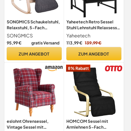
SONGMICS Schaukelstuhl,
Yaheetech Retro Sessel
Relaxstuhl, 5-Fach
Stuhl Lehnstuhl Relaxsessel
verstellbare Fußstütze, bis
mit Rückenlehne
SONGMICS
Yaheetech
150 kg belastbar, Gestell
Einzelsessel mit
95,99 €
gratis Versand
113,99 €
139,99 €
aus Birkenholz,
Metallrahmen und
Abnehmbarer Bezug des
Kunstleder, schwarz
ZUM ANGEBOT
ZUM ANGEBOT
Kopfkissens, 125 x 67 x 91
cm, dunkelgrau LYY42GYZ
8% Rabatt
eslohnt Ohrensessel,
HOMCOM Sessel mit
Vintage Sessel mit
Armlehnen 5-Fach