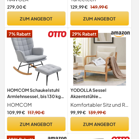
Samtbezug, Retro
Armlehnensessel
279,00 €
129,99 €
149,99 €
Clubsessel mit
Polstersessel Relaxsessel
Metallgestell, Bequem &
Cocktailsessel Teddy-
ZUM ANGEBOT
ZUM ANGEBOT
Stylisch, Petrol
Plüsch Stilvolles Design
Elfenbein
7% Rabatt
29% Rabatt
HOMCOM Schaukelstuhl
YODOLLA Sessel
Armlehnsessel, bis 130 kg
Akzentstühle
Belastbarkeit, Hellgrau
Cocktailsessel für
HOMCOM
Komfortabler Sitz und Rückenlehne Die Sitzfläche und Rückenlehne dieses Akzentstuhls sind mit hochdichtem Schaumstoff gefüllt, der weich genug ist, um sich zu genießen und Ihren Körper nach müden Arbeiten zu entspannen. Außerdem verfügt der Leinenbezug über eine sanfte Textur und eine angenehme Haptik, die Ihnen ein besonders angenehmes Gefühl bietet.
Wohnzimmer, Moderner
109,99 €
117,90 €
99,99 €
139,99 €
loungesessel Lesesessel
mit Holzarmlehne Armchair
ZUM ANGEBOT
ZUM ANGEBOT
Accent Chairs Beige,
65x75x70cm