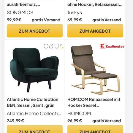
aus Birkenholz,
ohne Hocker, Relaxsessel
Schaukelstuhl, mit
mit Bouclé-Stoff,
SONGMICS
Juskys
Fußstütze in 5 Winkeln,
skandinavischer Stil, hoher
99,99 €
gratis Versand
69,99 €
gratis Versand
Leinenimitat, Tragfähigkeit
Rücken & gepolstert,
150 kg, Wohnzimmer,
Stahlgestell – Beige
ZUM ANGEBOT
ZUM ANGEBOT
Hellgrau LYY11WG
Atlantic Home Collection
HOMCOM Relaxsessel mit
BEN, Sessel, Samt, grün
Hocker Sessel
Loungesessel mit
Atlantic Home Collection
HOMCOM
Leinenoptik, Modern
249,99 €
96,99 €
gratis Versand
Fernsehsessel,
Polstersessel
ZUM ANGEBOT
ZUM ANGEBOT