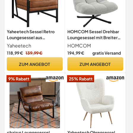
Yaheetech Sessel Retro
HOMCOM Sessel Drehbar
Loungesessel aus
Loungesessel mit Breiter
Kunstleder Hellbraun
Sitzfläche Hellgrau
Yaheetech
HOMCOM
118,99 €
139,99 €
194,99 €
gratis Versand
ZUM ANGEBOT
ZUM ANGEBOT
9% Rabatt
25% Rabatt
chairus Loungesessel
Yaheetech Ohrensessel