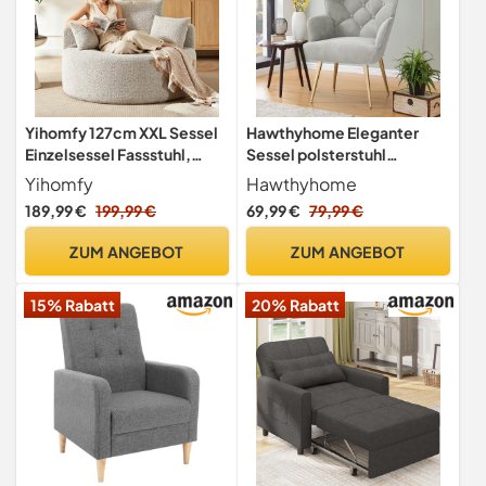
Yihomfy 127cm XXL Sessel
Hawthyhome Eleganter
Einzelsessel Fassstuhl,
Sessel polsterstuhl
üBergroßEr Runder
Ohnzimmer Sessel
Yihomfy
Hawthyhome
Sofastuhl, Sessel Rund,
Schminktisch Stuhl mit
189,99 €
199,99 €
69,99 €
79,99 €
Polstersessel Einzelsessel,
Metall Beinen fürs
Chenille-
Wohnzimmer/Schlafzimme
ZUM ANGEBOT
ZUM ANGEBOT
Polsterung,Freizeitstuhl
rBis 150 KG belastbar Graue
FüR Wohnzimmer, Beige
15% Rabatt
20% Rabatt