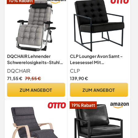
10% Rabatt
DQCHAIR Lehnender
CLP Lounger Avon Samt -
Schwerelosigkeits-Stuhl
Lesesessel Mit
im Freien mit
Gestepptem Samtbezug
DQCHAIR
CLP
Getränkehalter,
Und Stabilem
71,55 €
79,55 €
139,90 €
extrabreiter Verstellbarer
Metallgestell,
Liegestuhl für Patio-
Farbe:schwarz
ZUM ANGEBOT
ZUM ANGEBOT
Garten-Strand-Pool, mit
Kissen-Unterstützung
19% Rabatt
200kg (Color : Silver)