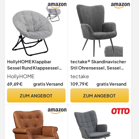
HollyHOME Klappbar
tectake® Skandinavischer
Sessel Rund Klappsessel
Stil Ohrensessel, Sessel
Wohnzimmer Ohrensessel
Hygge mit Breitcordbezug,
HollyHOME
tectake
Runder Loungesessel
Sessel Wohnzimmer,
69,69 €
gratis Versand
109,79 €
gratis Versand
Mondsessel Relaxsessel
Schlafzimmer,
Gemütlicher Lesesessel
Esszimmerstuhl, Statement
ZUM ANGEBOT
ZUM ANGEBOT
Schlafzimmer Plüsch, Grau
Piece Loungesessel,
belastbar bis 150 kg -
anthrazit/schwarz