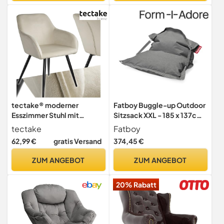
Wohnzimmer, dunkelgrau-
Wohnzimmer/Empfangsrau
weiß LYY011G01
m/Leseecke
tectake® moderner
Fatboy Buggle-up Outdoor
Esszimmer Stuhl mit
Sitzsack XXL - 185 x 137cm
Armlehnen, Sitzfläche aus
- Steingrau
tectake
Fatboy
Samt, Armlehnstuhl, Sessel
62,99 €
gratis Versand
374,45 €
Wohnzimmer, gepolsterter
Bürostuhl mit schwarzen
ZUM ANGEBOT
ZUM ANGEBOT
Metallbeinen,
Schminktisch Stuhl -
20% Rabatt
Creme/schwarz