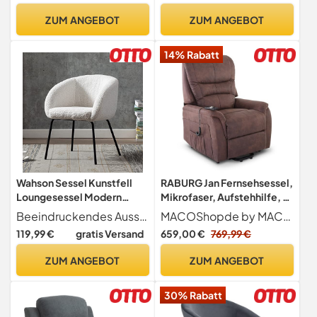
Samt, Belastung 110 kg, für
metallbeinen für
ZUM ANGEBOT
ZUM ANGEBOT
Wohnzimmer,
Schlafzimmer/Wohnzimme
Schlafzimmer, Grau
r/Schminktisch(weiß)
14% Rabatt
LDC087G01
Wahson Sessel Kunstfell
RABURG Jan Fernsehsessel,
Loungesessel Modern
Mikrofaser, Aufstehhilfe, 2
Polsterstuhl mit
Motoren, Kaffeebraun
Beeindruckendes Aussehen - Der Kunstfellstoff verleiht dem Wahson-Sessel ein weiches und flauschiges Gefühl. Und die Kombination aus runder Rückenlehne und schwarzen Beinen strahlt Attraktivität aus, die das schlichte moderne Design geschmackvoller macht.
MACOShopde by MACO Möbel
Metallbeinen Einzelsessel
119,99 €
gratis Versand
659,00 €
769,99 €
für
Schlafzimmer/Wohnzimme
ZUM ANGEBOT
ZUM ANGEBOT
r (Weiß)
30% Rabatt