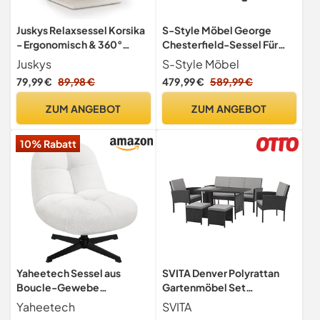
Juskys Relaxsessel Korsika
S-Style Möbel George
- Ergonomisch & 360°
Chesterfield-Sessel Für
drehbar, klappbar mit 5-
Wohnzimmer Loungesessel
Juskys
S-Style Möbel
lagiger Polsterung -
Aus Veganem Leder
79,99 €
89,98 €
479,99 €
589,99 €
Gemütlicher Cord Sessel
Clubsessel Relaxsessel
für Wohnzimmer - Beige
Lesesessel Möbel Sofa
ZUM ANGEBOT
ZUM ANGEBOT
Sessel & Stühle für Lounge
Braun 94 x 86 x 72 cm
10% Rabatt
Yaheetech Sessel aus
SVITA Denver Polyrattan
Boucle-Gewebe
Gartenmöbel Set
Polstersessel ohne
Essgruppe Lounge Esstisch
Yaheetech
SVITA
Armlehne 360° Drehbarer
Schwarz