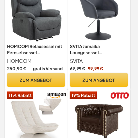
HOMCOM Relaxsessel mit
SVITA Jamaika
Fernsehsessel
Loungesessel
Liegefunktion Rückenlehne
Cocktailsessel Barsessel
HOMCOM
SVITA
Dunkelgrau
Clubsessel Polsterstuhl
250,90 €
gratis Versand
69,99 €
99,99 €
Tellerfuß mit Armlehnen
Samt Dunkelgrau
ZUM ANGEBOT
ZUM ANGEBOT
11% Rabatt
19% Rabatt