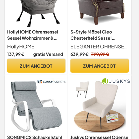
HollyHOME Ohrensessel
S-Style Möbel Cleo
Sessel Wohnzimmer &
Chesterfield Sessel
Schlafzimmer Samt
Ohrensessel Für
HollyHOME
ELEGANTER OHRENSESSEL FÜR WOHNZIMMER Ein Luciano-Ohrensessel ist ein Möbelstück, das in jedem Wohnzimmer einen Hauch von Eleganz und Gemütlichkeit verleiht. Der Sessel für Wohnzimmer hat seinen Namen aufgrund seiner charakteristischen hohen Rückenlehne und seitlichen Flügel, die den Kopf und die Ohren umschließen und somit Komfort beim Lesen oder Entspannen bieten. Die Auswahl an verschiedenen Farben ist enorm, sodass jeder den perfekten Ohrensessel für sein Wohnzimmer finden kann.
Relaxsessel Lesesessel
Wohnzimmer Schlafzimmer
137,99 €
gratis Versand
639,99 €
799,99 €
Armlehnensessel Lounge
Louge Büro Loungesessel
Sessels, Dunkelgrau
Polstersessel
ZUM ANGEBOT
ZUM ANGEBOT
Cocktailsessel Holzbeine
Öko Leder Dunkelbraun 102
x 93 x 102 cm
SONGMICS Schaukelstuhl
Juskys Ohrensessel Odense