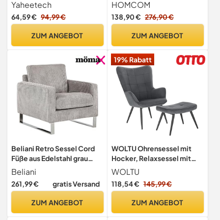
Wohnzimmer, Gepolsterter
Armlehne bis 120kg
Yaheetech
HOMCOM
Sessel Retro, Relaxsessel
Hellgrau
64,59 €
94,99 €
138,90 €
276,90 €
mit Armlehnen aus Holz,
Dunkelgrau
ZUM ANGEBOT
ZUM ANGEBOT
19% Rabatt
Beliani Retro Sessel Cord
WOLTU Ohrensessel mit
Füße aus Edelstahl grau
Hocker, Relaxsessel mit
Vind
Polster, Dunkelgrau
Beliani
WOLTU
261,99 €
gratis Versand
118,54 €
145,99 €
ZUM ANGEBOT
ZUM ANGEBOT