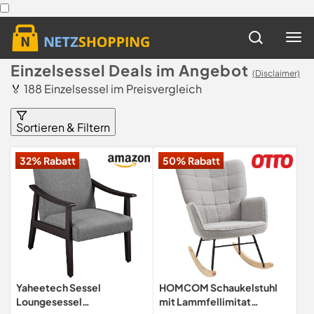
Einzelsessel Deals im Angebot
(Disclaimer)
🏅 188 Einzelsessel im Preisvergleich
Sortieren & Filtern
32% Rabatt
50% Rabatt
Yaheetech Sessel
HOMCOM Schaukelstuhl
Loungesessel
mit Lammfellimitat