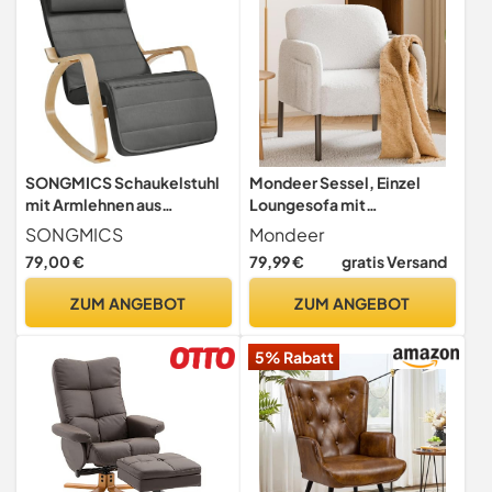
SONGMICS Schaukelstuhl
Mondeer Sessel, Einzel
mit Armlehnen aus
Loungesofa mit
Birkenholz, Schaukelsessel
Seitentasche mit
SONGMICS
Mondeer
Metallbeinen Gemütlicher
79,00 €
79,99 €
gratis Versand
Kunstlammfell Stoff
Modern, für Wohnzimmer
ZUM ANGEBOT
ZUM ANGEBOT
Schlafzimmer
Arbeitszimmer, 63 x 75 x 75
5% Rabatt
cm, Weiß