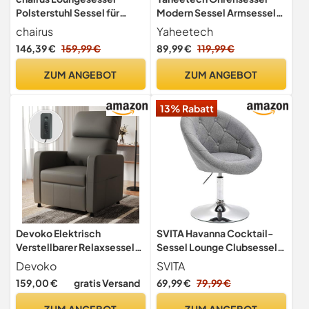
Polsterstuhl Sessel für
Modern Sessel Armsessel
Wohnzimmer aus PU Leder
Lehnsessel Polsterstuhl mit
chairus
Yaheetech
Modern Ohrensessel
Holzbeine bis 136 kg
146,39 €
159,99 €
89,99 €
119,99 €
Schlafzimmer Relaxsessel
Belastbar 81 x 73,5 x 98 cm
mit Armlehnen (Braun)
Weiß
ZUM ANGEBOT
ZUM ANGEBOT
13% Rabatt
Devoko Elektrisch
SVITA Havanna Cocktail-
Verstellbarer Relaxsessel
Sessel Lounge Clubsessel
mit Liegefunktion -
Drehsessel Retro Barhocker
Devoko
SVITA
Fernsehsessel Einzelsessel
Stoff Grau
159,00 €
gratis Versand
69,99 €
79,99 €
Ruhesessel Liegesessel für
Wohnzimmer &
ZUM ANGEBOT
ZUM ANGEBOT