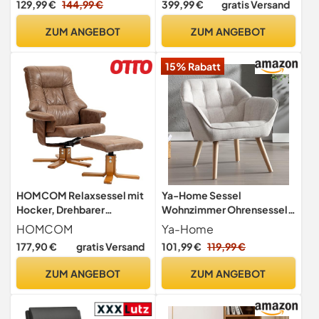
129,99 €
144,99 €
399,99 €
gratis Versand
Sitz Sessel für
Wohnzimmer/Schlafzimme
ZUM ANGEBOT
ZUM ANGEBOT
r/Empfangsraum Weiß
15% Rabatt
HOMCOM Relaxsessel mit
Ya-Home Sessel
Hocker, Drehbarer
Wohnzimmer Ohrensessel
Fernsehsessel, TV Sessel
mit Holzbeinen, Leinen,
HOMCOM
Ya-Home
mit
Beige
177,90 €
gratis Versand
101,99 €
119,99 €
Liegefunktion,Polstersess
el für Wohnzimmer,
ZUM ANGEBOT
ZUM ANGEBOT
Schlafzimmer, Mikrofaser
Braun, 78 x 82,5 x 109 cm