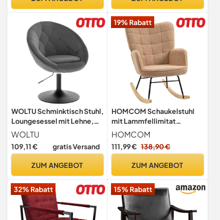
Armlehnensessel für
Wohnzimmer,
19% Rabatt
Schlafzimmer, Braun
WOLTU Schminktisch Stuhl,
HOMCOM Schaukelstuhl
Loungesessel mit Lehne,
mit Lammfellimitat
Samt, Dunkelgrau
Armlehne bis 120kg Braun
WOLTU
HOMCOM
109,11 €
gratis Versand
111,99 €
138,90 €
ZUM ANGEBOT
ZUM ANGEBOT
32% Rabatt
15% Rabatt