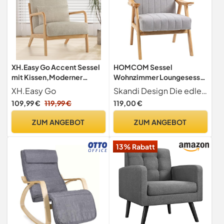
XH.Easy Go Accent Sessel
HOMCOM Sessel
mit Kissen,Moderner
Wohnzimmer Loungesessel
Polstersessel für
mit Gummiholzbeine
XH.Easy Go
Skandi Design Die edle Kombination aus Naturholz und zarten Grauton verleihen diesem Loungesessel ein trendiges Skandi-Design. Dieses Design passt gut zu anderen Einrichtungsstilen und verbreitet in jedem Zimmer viel Gemütlichkeit.
Wohnzimmer,Lounge-Stuhl
Hellgrau
109,99 €
119,99 €
119,00 €
mit
Armlehnen&Holzrahmen,b
ZUM ANGEBOT
ZUM ANGEBOT
equemer Lesesessel,Stoff
Hellgrau
13% Rabatt