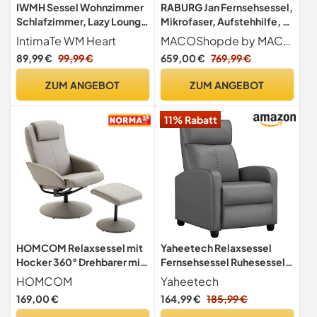
IWMH Sessel Wohnzimmer
RABURG Jan Fernsehsessel,
Schlafzimmer, Lazy Lounge
Mikrofaser, Aufstehhilfe, 2
Cocktailsessel Bequemer
Motoren, Dunkelbraun
IntimaTe WM Heart
MACOShopde by MACO Möbel
mit Armlehnen und Einer
89,99 €
99,99 €
659,00 €
769,99 €
Seitentasche, Samt
Modern dreh Polster
ZUM ANGEBOT
ZUM ANGEBOT
Lesesessel mit
Metallbeinen (Grau)
11% Rabatt
HOMCOM Relaxsessel mit
Yaheetech Relaxsessel
Hocker 360° Drehbarer mit
Fernsehsessel Ruhesessel
Liegefunktion Grau
mit Liege-Funktion und
HOMCOM
Yaheetech
Verstellbarer Beinablage
169,00 €
164,99 €
185,99 €
Recliner Einzelsofa