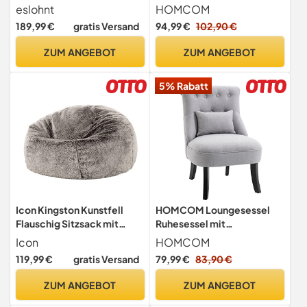
Holzfüße, gepolsterte
Verstellbares Fußteil
eslohnt
HOMCOM
Relaxsessel, Einzelsessel
Schwarz
189,99 €
gratis Versand
94,99 €
102,90 €
für Wohnzimmer,
Schlafzimmer, Leinen (Rot)
ZUM ANGEBOT
ZUM ANGEBOT
5% Rabatt
Icon Kingston Kunstfell
HOMCOM Loungesessel
Flauschig Sitzsack mit
Ruhesessel mit
Füllung, Grau
Rückenkissen Holzbeine
Icon
HOMCOM
Grau
119,99 €
gratis Versand
79,99 €
83,90 €
ZUM ANGEBOT
ZUM ANGEBOT