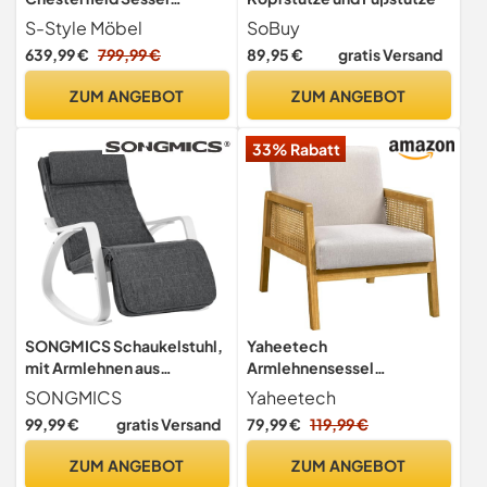
Ohrensessel Für
S-Style Möbel
SoBuy
Wohnzimmer Schlafzimmer
639,99 €
799,99 €
89,95 €
gratis Versand
Louge Büro Loungesessel
Polstersessel
ZUM ANGEBOT
ZUM ANGEBOT
Cocktailsessel Holzbeine
Öko Leder Kastanienbraun
33% Rabatt
102 x 93 x 102 cm
SONGMICS Schaukelstuhl,
Yaheetech
mit Armlehnen aus
Armlehnensessel
Birkenholz,
Loungesessel mit
SONGMICS
Yaheetech
Schaukelsessel, 5-Fach
Polsterung bequemer
99,99 €
gratis Versand
79,99 €
119,99 €
verstellbare Fußstütze, bis
Polstersessel mit
150 kg belastbar, für
Armlehnen aus Rattan
ZUM ANGEBOT
ZUM ANGEBOT
Schlafzimmer,
Einzelsofa für