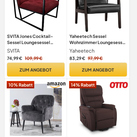
SVITA Jones Cocktail-
Yaheetech Sessel
Sessel Loungesessel
Wohnzimmer Loungesessel
gepolstert mit Stahl-
Retro Relaxsessel
SVITA
Yaheetech
Rahmen Stoff Rot
Lesesessel Einzelsofa bis
74,99 €
109,99 €
83,29 €
97,99 €
136 kg Belastbar für
Empfangsraum,
ZUM ANGEBOT
ZUM ANGEBOT
Schlafzimmer Schwarz
10% Rabatt
14% Rabatt