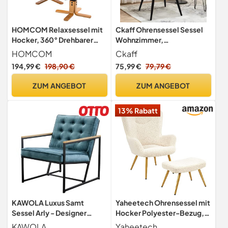
HOMCOM Relaxsessel mit
Ckaff Ohrensessel Sessel
Hocker, 360° Drehbarer
Wohnzimmer,
Fernsehsessel Braun
Skandinavischer Stil
HOMCOM
Ckaff
Relaxsessel PU-Kunstleder
194,99 €
198,90 €
75,99 €
79,79 €
mit Hoher Rückenlehne
Loungesessel Polstersessel
ZUM ANGEBOT
ZUM ANGEBOT
fürs Wohnzimmer
Schlafzimmer
13% Rabatt
Arbeitszimmer
Gästezimmer, Braun
KAWOLA Luxus Samt
Yaheetech Ohrensessel mit
Sessel Arly - Designer
Hocker Polyester-Bezug,
Loungesessel mit
Fernsehsessel
KAWOLA
Yaheetech