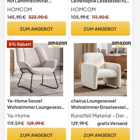
mit Lammfellimitat
Leinenoptik Lesesessel für
Armlehne bis 120kg Beige
Wohnzimmer Dunkelgrau
HOMCOM
HOMCOM
145,90 €
323,90 €
105,99 €
111,90 €
ZUM ANGEBOT
ZUM ANGEBOT
8% Rabatt
Ya-Home Sessel
chairus Loungesessel
Wohnzimmer Loungesessel
Wohnzimmer Einzelsessel
mit Metallgestell, Leinen,
Kunstfell, Boucle
Ya-Home
Kunstfell Material - Der Loungesessel Wohnzimmer ist aus weichem Boucle bezogen, das hautfreundlich und bequem ist. Das 19 cm dicke Polster behält seine Form und sorgt für ein angenehmes und dennoch widerstandsfähiges Sitzerlebnis.
Beige
Polstersessel
119,59 €
129,99 €
129,99 €
gratis Versand
Schlafzimmer, Modern
Ohrensessel mit Armlehne,
ZUM ANGEBOT
ZUM ANGEBOT
Weiß