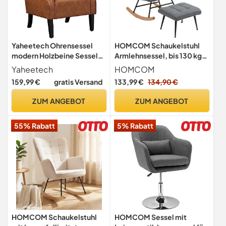
Yaheetech Ohrensessel
HOMCOM Schaukelstuhl
modern Holzbeine Sessel
Armlehnsessel, bis 130 kg
Polstersessel
Belastbarkeit, Grau
Yaheetech
HOMCOM
Fernsehsessel mit
159,99 €
gratis Versand
133,99 €
134,90 €
Armlehnen Einzelsofa
Sitzkomfort Retro-braun
ZUM ANGEBOT
ZUM ANGEBOT
55% Rabatt
5% Rabatt
HOMCOM Schaukelstuhl
HOMCOM Sessel mit