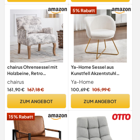
5% Rabatt
chairus Ohrensessel mit
Ya-Home Sessel aus
Holzbeine, Retro
Kunstfell Akzentstuhl
Loungesessel,
modern Loungesessel für
chairus
Ya-Home
Leinen/Beige
Wohnzimmer gepolsterter
161,90 €
167,18 €
100,69 €
105,99 €
Einzelsessel Polsterstuhl
mit Metallbeinen für
ZUM ANGEBOT
ZUM ANGEBOT
Schlafzimmer/Schminktisc
h, Weiß
15% Rabatt