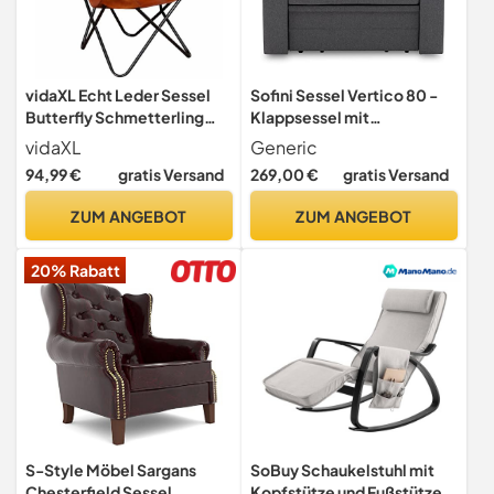
vidaXL Echt Leder Sessel
Sofini Sessel Vertico 80 -
Butterfly Schmetterling
Klappsessel mit
Relaxstuhl Vintage Retro
Schlaffunktion - für
vidaXL
Generic
Braun
Wohnzimmer,
94,99 €
gratis Versand
269,00 €
gratis Versand
Schlafzimmer oder
Kinderzimmer Schlafsessel
ZUM ANGEBOT
ZUM ANGEBOT
(Malmo New 95) aus
Kunststoff
20% Rabatt
S-Style Möbel Sargans
SoBuy Schaukelstuhl mit
Chesterfield Sessel
Kopfstütze und Fußstütze