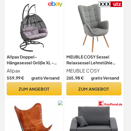
Allpax Doppel-
MEUBLE COSY Sessel
Hängesessel Größe XL -
Relaxsessel Lehnstühle
geeignet für In- und
Polstersessel Einzelsofa
Allpax
MEUBLE COSY
Outdoor - bis 300 kg - Korb
mit Holzbein Ohrensessel
559,99 €
gratis Versand
265,98 €
gratis Versand
aus Polyrattan mit Gestell
für Wohnzimmer
und Sitzkissen - Hängekorb,
Schlafzimmer Büro Vanity,
ZUM ANGEBOT
ZUM ANGEBOT
Hängestuhl,
Stoff, Grau
Schwebesessel,
Hängeschaukel