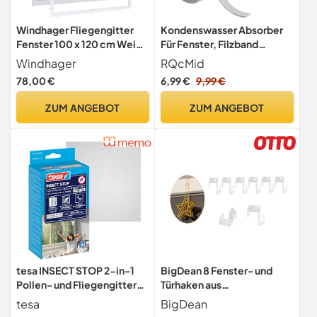
Windhager Fliegengitter
Kondenswasser Absorber
Fenster 100 x 120 cm Weiß,
Für Fenster, Filzband
Plissee ohne Bohren,
Selbstklebend, Filzstreifen
Windhager
RQcMid
Aluminium, kürzbar,
Selbstklebend,
78,00 €
6,99 €
9,99 €
Insektenschutz gegen
Fensterrahmen Folie, 2
Mücken, Fliegenschutz,
Rollen Filzrolle
ZUM ANGEBOT
ZUM ANGEBOT
passgenau, feinmaschig,
selbstklebend, 3 cm * 400
werkzeugfrei montierbar,
cm, Grau Und Beige
03242
tesa INSECT STOP 2-in-1
BigDean 8 Fenster- und
Pollen- und Fliegengitter
Türhaken aus
Premium - 130 cm x 150 cm
transparentem Kunststoff
tesa
BigDean