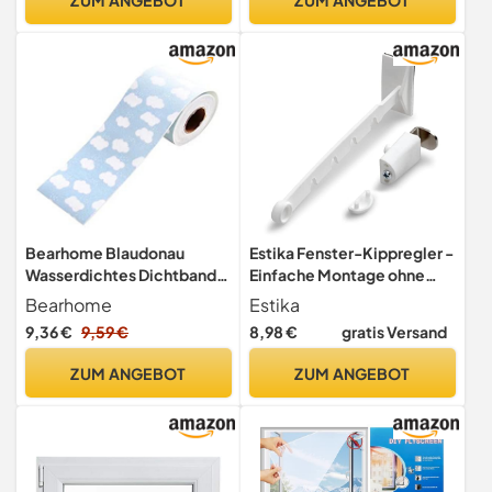
Netz,Insektenschutz
Fenster mit
Klettband+Zuschneider+Pr
esshilfe,Schwarz
Bearhome Blaudonau
Estika Fenster-Kippregler -
Wasserdichtes Dichtband
Einfache Montage ohne
WOLKE
Bohren - Kippfensterschutz
Bearhome
Estika
für Katzen, Komplett-Set
9,36 €
9,59 €
8,98 €
gratis Versand
mit Reinigungstuch und
Montageanleitung, Länge
ZUM ANGEBOT
ZUM ANGEBOT
14 cm, Weiß