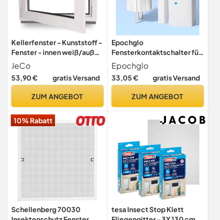
Kellerfenster - Kunststoff -
Epochglo
Fenster - innen weiß/außen
Fensterkontaktschalter für
weiß - BxH: 50 x 40 cm -
Dunstabzugshaube, Funk
JeCo
Epochglo
500 x 400 mm - DIN Links -
Abluftsteuerung,
53,90 €
gratis Versand
33,05 €
gratis Versand
2 fach Verglasung - 60 mm
Fensterschalter, Fenster
Profil
Kontaktschalter für Kamin
ZUM ANGEBOT
ZUM ANGEBOT
10% Rabatt
Schellenberg 70030
tesa Insect Stop Klett
Insektenschutz Fenster
Fliegengitter - 3X 130 cm x