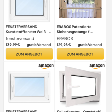
FENSTERVERSAND -
ERABOS Patentierte
Kunststofffenster Weiß - zu
Sicherungsstange f.
öffnendes Fenster 80x80
Fenster u. Türe | von
fensterversand
ERABOS
Kunststoff mit Griff, Dreh-
Polizeibeamten entwickelt
139,99 €
gratis Versand
129,98 €
gratis Versand
& Kippfenster, 2-fach
| MIT KIPPSTELLUNGS-
Verglasung, Klarglas - DIN
Schutz | Einbruchschutz |
ZUM ANGEBOT
ZUM ANGEBOT
links - BxH: 800x800 mm,
101-188cm | MASSIVER
70 mm Profil
Stahl
FENSTERVERSAND -
Kellerfenster - Kunststoff -