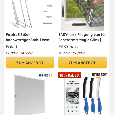
Folzirt 3 Stück
EASYmaxx Fliegengitter für
hochwertiger Stahl Fenster
Fenster mit Magic Click |
Einstellwerkzeug Set(2
Moskitonetz individuell
Folzirt
EASYmaxx
Fenster Einstellschlüssel
zuschneidbar für alle
12,99 €
14,99 €
11,99 €
39,99 €
und 1 Ecklagerschlüssel) für
Fenster bis 150 x 130 cm |
Fenster & Türen,
Einfache Montage mit 12
ZUM ANGEBOT
ZUM ANGEBOT
Fensterbeschläge
Magneten - kein Bohren
Ersatzteile
oder Schrauben [Schwarz]
18% Rabatt