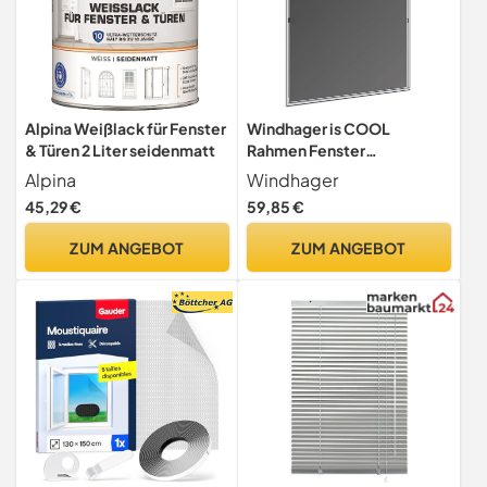
Alpina Weißlack für Fenster
Windhager is COOL
& Türen 2 Liter seidenmatt
Rahmen Fenster
140x150cm W.
Alpina
Windhager
45,29 €
59,85 €
ZUM ANGEBOT
ZUM ANGEBOT