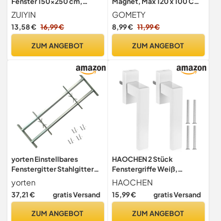
Fenster 150x250 cm,
Magnet, Max 120 x 100 CM
Insektenschutz Fenster
Magnetischer
ZUIYIN
GOMETY
ohne Bohren, Fliegennetz
Insektenschutz für Fenster,
13,58 €
16,99 €
8,99 €
11,99 €
mit Upgrade 2.0 Klettband,
Verstellbarer DIY-
Mückennetz Fenster,
Fliegenschutz für Hält Käfer
ZUM ANGEBOT
ZUM ANGEBOT
Fenstergitter
Fliegen Moskitos fern,
Insektenschutz Schwarz
Ohne Bohren Einfache
Installation
yorten Einstellbares
HAOCHEN 2 Stück
Fenstergitter Stahlgitter
Fenstergriffe Weiß,
Fenster Gitter
Aluminium Fenstergriff
yorten
HAOCHEN
Sicherheitsgitter mit 2
Weiß, Balkontürgriff,
37,21 €
gratis Versand
15,99 €
gratis Versand
Querbalken Höhe 300mm
ergonomische Alu Fenster
für Fenster von 500-650
Griffe für Fenster Terrassen
ZUM ANGEBOT
ZUM ANGEBOT
mm Breite
Balkontüren