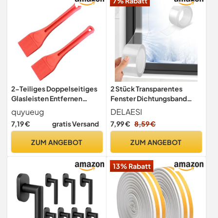
7% Rabatt
2-Teiliges Doppelseitiges
2 Stück Transparentes
Glasleisten Entfernen
Fenster Dichtungsband
Werkzeug – Fenster
5cm x 10m Fenster
quyueug
DELAESI
Montage Werkzeug mit
Abdichten
7,19 €
gratis Versand
7,99 €
8,59 €
Ergonomischen Griffen |
Fleckenbeständig und
ZUM ANGEBOT
ZUM ANGEBOT
Langlebig Klotzkelle,
Glasschaber Installieren
13% Rabatt