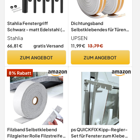
Stahlia Fenstergriff
Dichtungsband
Schwarz - matt Edelstahl (8
Selbstklebendes für Türen
Stück) Fensterolive
Fenster, 20m Türdichtung
Stahlia
UPSEN
Rasterolive
E-Profil Gummidichtung
66,81 €
gratis Versand
11,99 €
13,79 €
Fensterbeschlag
Schalldämmung Anti-
Fenstergarnitur Edelstahl
Kollision Fensterspalten für
ZUM ANGEBOT
ZUM ANGEBOT
Balkontürgriff Innen inkl.
Türen Luftzugstopper
Befestigungsmaterial
Fenster
8% Rabatt
Filzband Selbstklebend
ps QUICKFIX Kipp-Regler-
Filzgleiter Rolle Filzstreifen
Set für Fenster zum Kleben