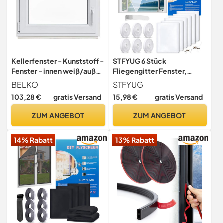
Kellerfenster - Kunststoff -
STFYUG 6 Stück
Fenster - innen weiß/außen
Fliegengitter Fenster,
weiß - BxH: 75 x 45 cm -
Insektenschutz Fenster,
BELKO
STFYUG
750 x 450 mm - DIN Rechts
Moskitonetz Fenster,
103,28 €
gratis Versand
15,98 €
gratis Versand
- 3 fach Verglasung - 60 mm
Fliegennetz Fenster, mit
Profil
Klettband Selbstklebend,
ZUM ANGEBOT
ZUM ANGEBOT
Moskitonetze für Fenster
und Türen
14% Rabatt
13% Rabatt