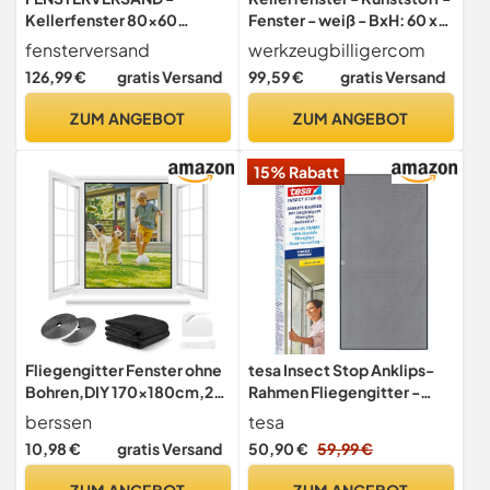
Kellerfenster 80x60
Fenster - weiß - BxH: 60 x
Kunststofffenster Weiß -
60 cm - 600 x 600 mm - DIN
fensterversand
werkzeugbilligercom
2-fach Verglasung mit
Rechts - 3 fach Verglasung
126,99 €
gratis Versand
99,59 €
gratis Versand
Klarglas - Dreh- &
- 60 mm Profil
Kippfenster, Fenster 80x60
ZUM ANGEBOT
ZUM ANGEBOT
- DIN rechts - BxH:
800x600 mm, 70 mm Profil
15% Rabatt
Fliegengitter Fenster ohne
tesa Insect Stop Anklips-
Bohren,DIY 170x180cm,2
Rahmen Fliegengitter -
Stück,Kann auf die
bodentief - 1,2 x 2,4 m
berssen
tesa
Gewünschte Größe
10,98 €
gratis Versand
50,90 €
59,99 €
Zugeschnitten
werden,Verdicktes
ZUM ANGEBOT
ZUM ANGEBOT