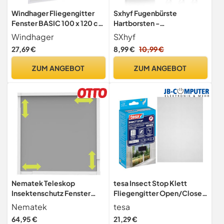
Windhager Fliegengitter
Sxhyf Fugenbürste
Fenster BASIC 100 x 120 cm
Hartborsten -
Weiß,
Multifunktionale
Windhager
SXhyf
Insektenschutzfenster
Reinigungsbürste Bad
27,69 €
8,99 €
10,99 €
individuell kürzbar,
Alurahmen Klemmmontage
ZUM ANGEBOT
ZUM ANGEBOT
ohne bohren, passgenau
zuschneidbar für Fliegen
und Mückenschutz, 04504
Nematek Teleskop
tesa Insect Stop Klett
Insektenschutz Fenster
Fliegengitter Open/Close
(max. 110 x 140 cm) ohne
Premium - 130 cm x 150 cm
Nematek
tesa
Sägen & Bohren -
64,95 €
21,29 €
Fliegengitter Fenster mit