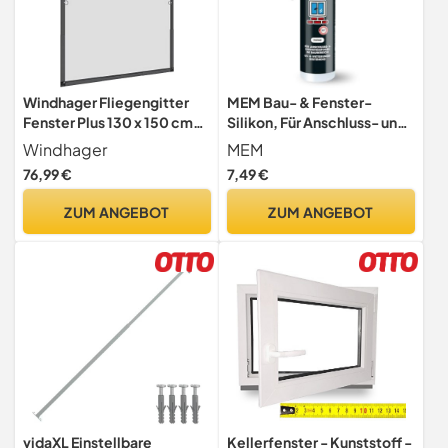
Windhager Fliegengitter
MEM Bau- & Fenster-
Fenster Plus 130 x 150 cm
Silikon, Für Anschluss- und
Anthrazit, Teleskop
Dehnungsfugen im
Windhager
MEM
Spannrahmen ohne Bohren,
Baubereich, Im Innen- und
76,99 €
7,49 €
Aluminium, stufenlos
Außenbereich einsetzbar,
verstellbar, Insektenschutz
UV- und
ZUM ANGEBOT
ZUM ANGEBOT
Fenster, Mückenschutz,
witterungsbeständig,
werkzeugfrei montierbar,
Gebrauchsfertig,
04306
Lösemittelfrei, 300 ml
Kartusche, Weiß
vidaXL Einstellbare
Kellerfenster - Kunststoff -