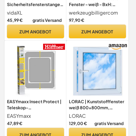
Sicherheitsfensterstange,
Fenster - weiß - BxH:
Silber, 710–1200 mm, Stahl,
70X55 cm - DIN Rechts - 2-
vidaXL
werkzeugbilligercom
Quadratischer Schutz,
Fach Verglasung -
45,99 €
gratis Versand
97,90 €
Sicherheitsbarriere für
Wunschmaße ohne
Haus, Büro, Garage oder
Aufpreis - Lagerware
ZUM ANGEBOT
ZUM ANGEBOT
Schuppen, Kinderschutz,
Passend für 3 Fenster
EASYmaxx Insect Protect |
LORAC | Kunststofffenster
Teleskop-
weiß 800x800mm,
Insektenschutzgitter |
80x80cm, PCV, DIN
EASYmaxx
LORAC
Fliegengitter Fenster | mit
Rechts, kippbar &
47,89 €
129,00 €
gratis Versand
vormontierten Rahmen |
ausstellbar, 2-fach
ausziehbarer
Verglasung,
ZUM ANGEBOT
ZUM ANGEBOT