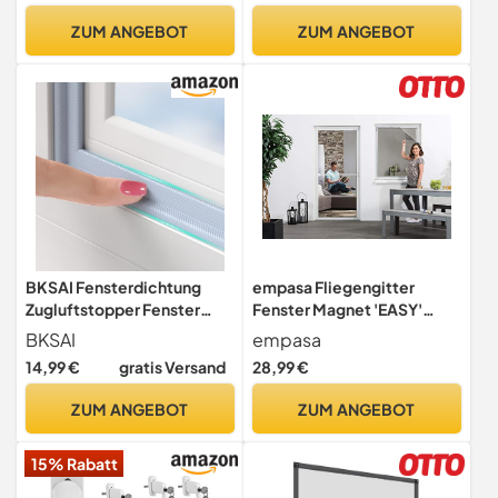
Rahmen in weiß -
ZUM ANGEBOT
ZUM ANGEBOT
Mückenschutz Fenster mit
Premium-Polyester
Gewebe & Bürstendichtung
BKSAI Fensterdichtung
empasa Fliegengitter
Zugluftstopper Fenster
Fenster Magnet 'EASY'
Dichtungsband von Spalten
Insektenschutz
BKSAI
empasa
2-7,5mm Türdichtung
Magnetfenster
14,99 €
gratis Versand
28,99 €
Selbstklebend Dichtband
Fenster Abdichten
ZUM ANGEBOT
ZUM ANGEBOT
Holzfenster
Kunststofffenster Haustür
15% Rabatt
6M Grau