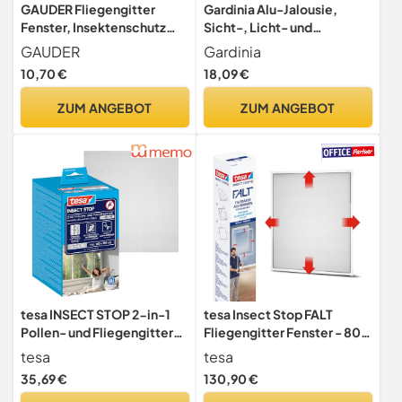
GAUDER Fliegengitter
Gardinia Alu-Jalousie,
Fenster, Insektenschutz
Sicht-, Licht- und
ohne Bohren (130x150cm)
Blendschutz, Wand- und
GAUDER
Gardinia
Deckenmontage, Alle
10,70 €
18,09 €
Montage-Teile inklusive,
Aluminium-Jalousie, Silber,
ZUM ANGEBOT
ZUM ANGEBOT
80 x 130 cm (BxH), 7731
tesa INSECT STOP 2-in-1
tesa Insect Stop FALT
Pollen- und Fliegengitter
Fliegengitter Fenster - 80-
Premium - 150 cm x 180 cm
140 cm - Weiß
tesa
tesa
35,69 €
130,90 €