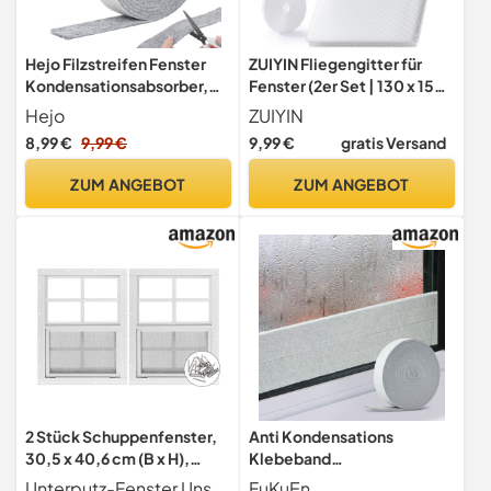
Hejo Filzstreifen Fenster
ZUIYIN Fliegengitter für
Kondensationsabsorber,
Fenster (2er Set | 130 x 150
5m x 4cm (Grau)
cm | Weiß) –
Hejo
ZUIYIN
Zuschneidbarer
8,99 €
9,99 €
9,99 €
gratis Versand
Insektenschutz &
Mückenschutz Fenster
ZUM ANGEBOT
ZUM ANGEBOT
ohne Bohren, Upgrade 2.0
mit Stärkerer Klebekraft
2 Stück Schuppenfenster,
Anti Kondensations
30,5 x 40,6 cm (B x H),
Klebeband
Weiß, bündig montiertes
Kondensationsstreifen Für
Unterputz-Fenster Unsere Schuppenfenster werden mit 2,5 cm Metallnagelrand und Edelstahl-Befestigungsschrauben geliefert, um eine nahtlose Integration von Fenstern und Gebäuden zu gewährleisten, was die Abdichtung und Schönheit verbessert.
FuKuEn