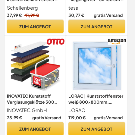
Plus, Fliegengitter Fenster
150 cm - Anthrazit
Schellenberg
tesa
mit Alurahmen, Montage
37,99 €
41,99 €
30,77 €
gratis Versand
ohne bohren, 100 x 120 cm,
Weiß
ZUM ANGEBOT
ZUM ANGEBOT
INOVATEC Kunststoff
LORAC | Kunststofffenster
Verglasungsklötze 300
weiß 800x800mm,
Stück | 1-6 mm Stärken
80x80cm, PCV, DIN Links,
INOVATEC GmbH
LORAC
sortiert
kippbar & ausstellbar, 2-
25,99 €
gratis Versand
119,00 €
gratis Versand
fach Verglasung,
energiesparend – Fenster
ZUM ANGEBOT
ZUM ANGEBOT
mit CE-Zertifikat für Keller