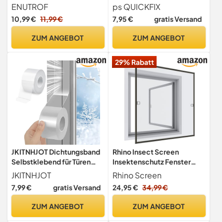
Filzklebeband Breit
- 1 Stück (weiß) - 14 cm
ENUTROF
ps QUICKFIX
Länge - Feststeller für
10,99 €
11,99 €
7,95 €
gratis Versand
Dreh/Kipp-Fenster -
Kippschutz (1)
ZUM ANGEBOT
ZUM ANGEBOT
29% Rabatt
JKITNHJOT Dichtungsband
Rhino Insect Screen
Selbstklebend für Türen
Insektenschutz Fenster
Fenster, 3cmx10m Window
Spannrahmen,
JKITNHJOT
Rhino Screen
Seal Strip Tape, Transparent
Fliegengitter für Fenster,
7,99 €
gratis Versand
24,95 €
34,99 €
Wasserdicht Wetterfeste
Fenstergitter,
für Türen und Fenster &
Fliegenschutz, aus
ZUM ANGEBOT
ZUM ANGEBOT
Glasfugen
Aluminium, anthrazit, 100 x
120 cm, 04310