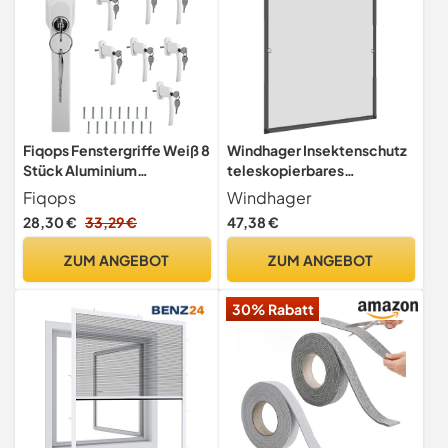
Fiqops Fenstergriffe Weiß 8
Windhager Insektenschutz
Stück Aluminium
teleskopierbares
Abschließbare
Fliegengitterfenster Flexi
Fiqops
Windhager
Fenstergriffe
Fit, Spannrahmen-Fenster,
28,30 €
33,29 €
47,38 €
Kindersicherung
Teleskopfenster ohne
Fenstersicherung mit
Sägen, 100 x 120 cm,
ZUM ANGEBOT
ZUM ANGEBOT
Schloss mit 16 Gleichen
anthrazit, 04304
Schlüsselpaaren
30% Rabatt