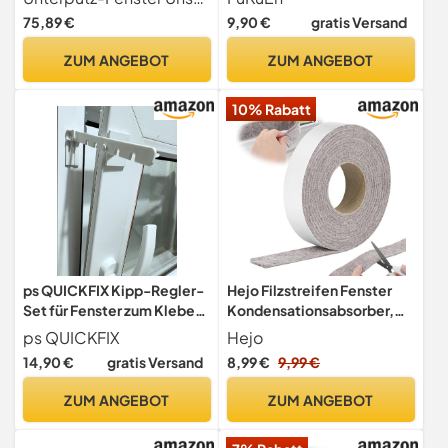
Fenster mit gehärtetem
Fenster Saugfähige
75,89 €
9,90 €
gratis Versand
Glas und abnehmbarem
Streifen Kondensation
Sichtschutz für Spielhäuser,
Filzstreifen Grau 3cm*4m
ZUM ANGEBOT
ZUM ANGEBOT
Schuppen, Garage und
Hühnerställe
10% Rabatt
ps QUICKFIX Kipp-Regler-
Hejo Filzstreifen Fenster
Set für Fenster zum Kleben
Kondensationsabsorber,
- 2 Stück (weiß) - 14 cm
5m x 4cm(Beige)
ps QUICKFIX
Hejo
Länge - Feststeller für
14,90 €
gratis Versand
8,99 €
9,99 €
Dreh/Kipp-Fenster -
Kippschutz (2)
ZUM ANGEBOT
ZUM ANGEBOT