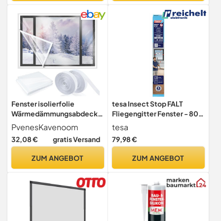
und Wohnung
Fenster isolierfolie
tesa Insect Stop FALT
Wärmedämmungsabdecku
Fliegengitter Fenster - 80-
ng Fensterabdichtungsset
140 cm - Anthrazit
PvenesKavenoom
tesa
Energieeinsparung und
32,08 €
gratis Versand
79,98 €
Kälteschutz Selbstklebend
und
ZUM ANGEBOT
ZUM ANGEBOT
wiederverwendbarGeeign
et für alle Fenster und
Dachfenster
Mückenschutz(150X180CM
)