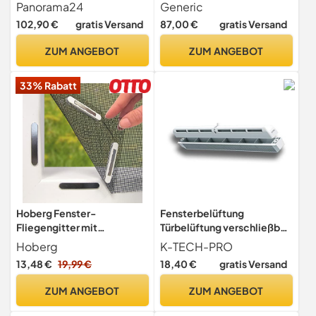
60 cm - DIN rechts - 2-
weiß BxH 50 x 70 cm DIN
Panorama24
Generic
fach-Verglasung -
Rechts - ALLE GRÖßEN - 2
102,90 €
gratis Versand
87,00 €
gratis Versand
Lagerware
fach Verglasung BxH 500 x
700 mm - Funktion Dreh-
ZUM ANGEBOT
ZUM ANGEBOT
Kipp - BauPlaza
33% Rabatt
Hoberg Fenster-
Fensterbelüftung
Fliegengitter mit
Türbelüftung verschließbar
innovativer
Komplettset Passivlüftung
Hoberg
K-TECH-PRO
Magnetbefestigung |
13,48 €
19,99 €
18,40 €
gratis Versand
Fliegennetz bis zu 150 x 130
cm individuell
ZUM ANGEBOT
ZUM ANGEBOT
zuschneidbar, kein Bohren
oder Schrauben |