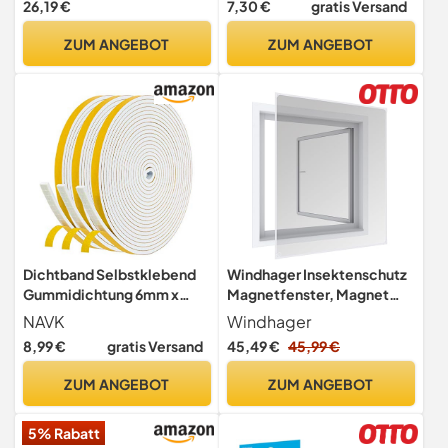
26,19 €
7,30 €
gratis Versand
ZUM ANGEBOT
ZUM ANGEBOT
Dichtband Selbstklebend
Windhager Insektenschutz
Gummidichtung 6mm x
Magnetfenster, Magnet
3mm, NAVK 15m
Rahmen für Fenster
NAVK
Windhager
Dichtungsband für Tür
Fliegengitter
8,99 €
gratis Versand
45,49 €
45,99 €
Fenster Bad Dusche, Anti
Mückengitter,
Kälte-Wind Lärm und
werkzeugfreie Montage,
ZUM ANGEBOT
ZUM ANGEBOT
Kollision -Weiß (5m x 3
Weiß, Selbstbausatz 100 x
Rollen)
120 cm, 04300
5% Rabatt