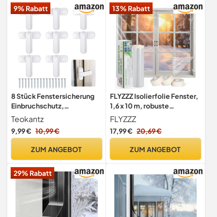
9% Rabatt
13% Rabatt
8 Stück Fenstersicherung
FLYZZZ Isolierfolie Fenster,
Einbruchschutz,
1,6 x 10 m, robuste
Fenstersicherung mit 16
Thermofolie Fenster Gegen
Teokantz
FLYZZZ
Schrauben, Fensterriegel
Kälte für den Innenbereich,
9,99 €
10,99 €
17,99 €
20,69 €
für Upvc Fenster und
mit sauber entfernbarem
Holzfenster
Klebeband zum Blockieren
ZUM ANGEBOT
ZUM ANGEBOT
von Zugluft
29% Rabatt