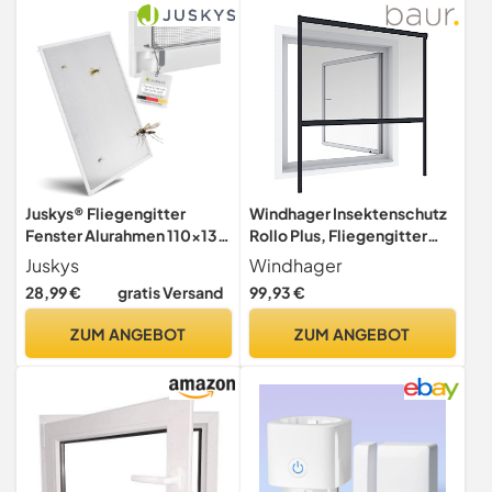
Moskitonetz anbringen mit
16 Magneten [Schwarz]
Juskys® Fliegengitter
Windhager Insektenschutz
Fenster Alurahmen 110x130
Rollo Plus, Fliegengitter
cm (Weiß) – Insektenschutz
Alurahmen für Fenster,
Juskys
Windhager
Spannrahmen ohne Bohren,
individuell kürzbar,
28,99 €
gratis Versand
99,93 €
Einhängen – Mückenschutz
anthrazit, 130 x 160 cm,
Fliegennetz Moskitonetz
04323
ZUM ANGEBOT
ZUM ANGEBOT
Mückennetz Fenstergitter
mit Rahmen