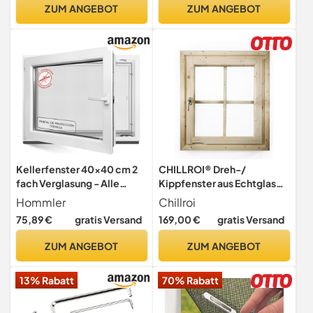
ZUM ANGEBOT
ZUM ANGEBOT
Kellerfenster 40x40 cm 2
CHILLROI® Dreh-/
fach Verglasung - Alle
Kippfenster aus Echtglas
Größen Kunststofffenster
38/40mm
Hommler
Chillroi
60mm Profil -Din Links-
Gartenhausfenster
75,89 €
gratis Versand
169,00 €
gratis Versand
BxH: 400x400mm Perfekt
für Fenster Gartenhaus,
ZUM ANGEBOT
ZUM ANGEBOT
Garagenfenster, Hauskeller
13% Rabatt
70% Rabatt