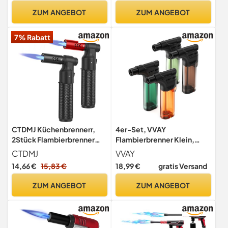
Karamelisieren Grillen
ZUM ANGEBOT
ZUM ANGEBOT
Flambierer für Desserts,
Home Küche, BBQ (Butan
7% Rabatt
nicht Inbegriffen)
CTDMJ Küchenbrennerr,
4er-Set, VVAY
2Stück Flambierbrenner
Flambierbrenner Klein,
Nachfüllbarer Feuerzeuge
Sturmfeuerzeug Jetflamme
CTDMJ
VVAY
Lötbrenner mit
- Gas Nachfüllbar - ohne
14,66 €
15,83 €
18,99 €
gratis Versand
Sicherheitsschloss für für
Gas Geliefert
Camping, Backen,
ZUM ANGEBOT
ZUM ANGEBOT
kulinarisches Löten,
Kochen, Schweißen,
Grillen