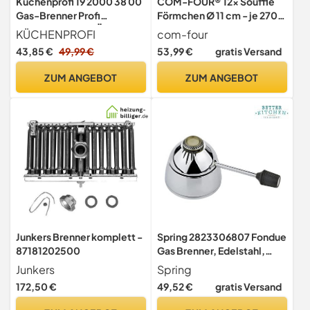
Küchenprofi 19 2000 38 00
COM-FOUR® 12x Soufflé
Gas-Brenner Profi
Förmchen Ø 11 cm - je 270
Alu/Kunststoff, TÜV/GS-
ml - Creme Brulee
KÜCHENPROFI
com-four
geprüft, Höhe 18 cm
Schälchen aus Keramik -
43,85 €
49,99 €
53,99 €
gratis Versand
Ofenfeste Förmchen -
Dessertschale und
ZUM ANGEBOT
ZUM ANGEBOT
Pastetenförmchen für z.B.
Ragout Fin - in weiß
Junkers Brenner komplett -
Spring 2823306807 Fondue
87181202500
Gas Brenner, Edelstahl,
silber, 7,4 x 9,2 x 16,6 cm
Junkers
Spring
172,50 €
49,52 €
gratis Versand