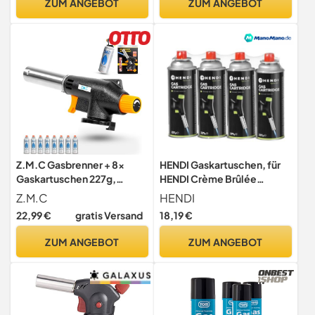
ZUM ANGEBOT
ZUM ANGEBOT
Z.M.C Gasbrenner + 8x
HENDI Gaskartuschen, für
Gaskartuschen 227g,
HENDI Crème Brûlée
Flambierbrenner bis zu
Brenner 198247 & 198216,
Z.M.C
HENDI
1300°C, Bunsenbrenner
Küchenbrenner,
22,99 €
gratis Versand
18,19 €
1,3kW, Lötbrenner,
Flambierbrenner,
Küchenbrenner mit
Gasbrenner, Butangas,
ZUM ANGEBOT
ZUM ANGEBOT
einstellbarer Flamme
Stückzahl: 4