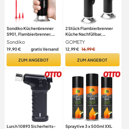
Sondiko Küchenbrenner
2 Stück Flambierbrenner
S901, Flambierbrenner,
Küche Nachfüllbar,
Nachfüllbarer Feuerzeuge,
Einstellbarer
Sondiko
GOMETY
Lötbrenner mit
Küchenbrenner mit
19,90 €
gratis Versand
12,99 €
16,99 €
Sicherheitsschloss für die
Sicherheitsschloss,
Küche, Crème
Bunsenbrenner Gasbrenner
ZUM ANGEBOT
ZUM ANGEBOT
Brulée(Butan Nicht
für Crème Brulée, Desserts,
Inbegriffen)
BBQ, Camping, Grillen
(Butan Nicht Inbegriffen)
Lurch 10893 Sicherheits-
Spraytive 3 x 500ml XXL