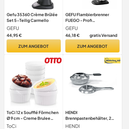
Gefu 35360 Crème Brûlée
GEFU Flambierbrenner
Set 5-Teilig Carmello
FUEGO - Profi
Küchenbrenner für Crème
GEFU
GEFU
Brûlée - 1.300
44,95 €
46,18 €
gratis Versand
ZUM ANGEBOT
ZUM ANGEBOT
ToCi 12 x Soufflé Förmchen
HENDI
Ø 9 cm - Creme Brulee
Brennpastenbehälter, 2
Schälchen | Ofenfeste
Stück, für Chafing Dishes,
ToCi
HENDI