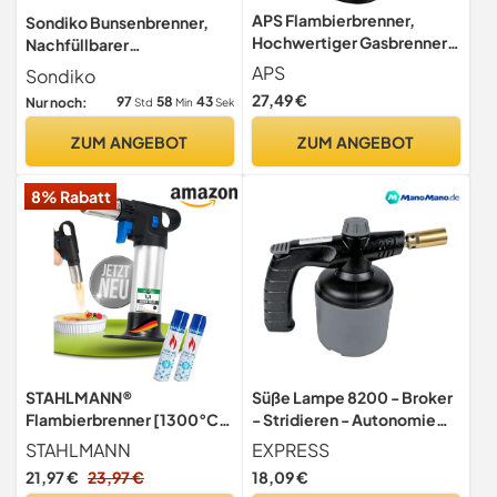
APS Flambierbrenner,
Sondiko Bunsenbrenner,
Hochwertiger Gasbrenner
Nachfüllbarer
zum Flambieren von
Küchenbrenner zum
APS
Sondiko
Speisen, stufenlose
Kochen und Löten
27,49 €
97
58
41
Nur noch:
Std
Min
Sek
Flammenregulierung bis zu
1300°C, ABS, Edelstahl
ZUM ANGEBOT
ZUM ANGEBOT
8% Rabatt
STAHLMANN®
Süße Lampe 8200 - Broker
Flambierbrenner [1300°C]
- Stridieren - Autonomie
inkl. 2x 300 ml Gas –
1H30 - Flammentemperatur
STAHLMANN
EXPRESS
Premium Creme Brulee
1850 ° - Butangas 1,5 bar -
21,97 €
23,97 €
18,09 €
Brenner, nachfüllbar mit
breit/professionell -