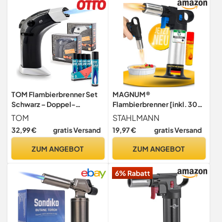
(Gasbrenner Gasanzünder)
Gasbrenner,
Küchenbrenne, Schwarz
TOM Flambierbrenner Set
MAGNUM®
Schwarz – Doppel-
Flambierbrenner [inkl. 300
Jetflame mit 5x Gas
ml Gas] Küchenbrenner bis
TOM
STAHLMANN
1300 °C
32,99 €
gratis Versand
19,97 €
gratis Versand
ZUM ANGEBOT
ZUM ANGEBOT
6% Rabatt