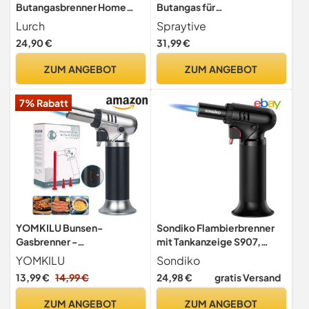
Butangasbrenner Home
Butangas für
zum Flambieren, für Creme
Flambierbrenner &
Lurch
Spraytive
Brule, zum Kamin oder Grill
Feuerzeuge -
24,90 €
31,99 €
anzünden, für Feuerwerk
Feuerzeuggas inkl. Adapter
und mehr
zum Nachfüllen -
ZUM ANGEBOT
ZUM ANGEBOT
Kompatibel zu Clipper-
Feuerzeug, Jet-Flamme,
7% Rabatt
Küchenbrenner u.vm.
YOMKILU Bunsen-
Sondiko Flambierbrenner
Gasbrenner -
mit Tankanzeige S907,
Küchenbrenner mit
Feuerzeuge,
YOMKILU
Sondiko
Sicherheitsverschluss -
Bunsenbrenner,
13,99 €
14,99 €
24,98 €
gratis Versand
Zum Flammen, Kochen,
Nachfüllbarer Lötbrenner
Backen, Desserts, Camping
mit Sicherheitsschloss für
ZUM ANGEBOT
ZUM ANGEBOT