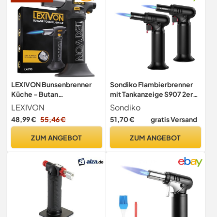
LEXIVON Bunsenbrenner
Sondiko Flambierbrenner
Küche – Butan
mit Tankanzeige S907 2er-
Flambierbrenner mit
Pack, Bunsenbrenner
LEXIVON
Sondiko
Kindersicherung &
Nachfüllbarer Creme
48,99 €
55,46 €
51,70 €
gratis Versand
einstellbarer Flamme,
Brulee Brenner mit
Küchenbrenner &
Sicherheitsschloss für die
ZUM ANGEBOT
ZUM ANGEBOT
Blowtorch für Crème
Küche, Gebäck, Desserts,
Brûlée & DIY |
Camping, Schwarz
Aluminiumtank (LX-775)