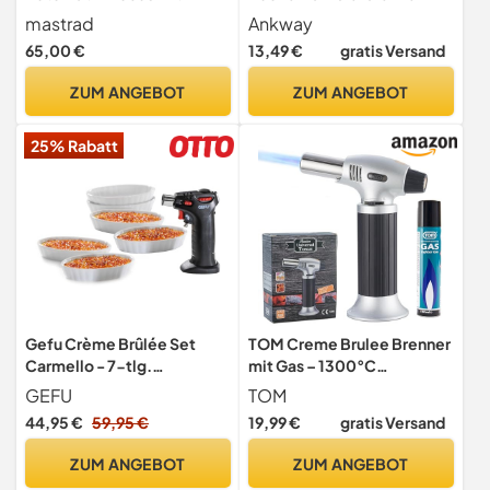
einstellbarer Flamme -
küchenbrenner, Nachfüllbar
mastrad
Ankway
Gas-betrieben -
Verstellbar
65,00 €
13,49 €
gratis Versand
Kindersicherheitssystem -
butangasbrenner mit
abnehmbarer Sockel -
Sicherheitsschloss für
ZUM ANGEBOT
ZUM ANGEBOT
geeignet zum
Creme Brulee, DIY,
Karamellisieren,
Gebäck, Desserts,
25% Rabatt
Hautschälen, Fleischbraten
Camping - Butan
einbegriffen nicht
Gefu Crème Brûlée Set
TOM Creme Brulee Brenner
Carmello - 7-tlg.
mit Gas – 1300°C
Flambierbrenner & 6
Küchenbrenner
GEFU
TOM
Schälchen
44,95 €
59,95 €
19,99 €
gratis Versand
ZUM ANGEBOT
ZUM ANGEBOT