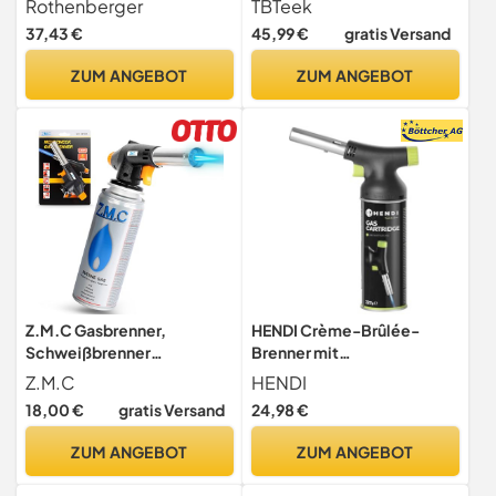
Rothenberger
TBTeek
Creme Brulee, Flambieren,
37,43 €
45,99 €
gratis Versand
Karamellisieren,
Gratinieren, Gastronomie,
ZUM ANGEBOT
ZUM ANGEBOT
Über-Kopf-Arbeiten
möglich, wiederbefüllbar,
1500002990
Z.M.C Gasbrenner,
HENDI Crème-Brûlée-
Schweißbrenner
Brenner mit
Flambierbrenner bis zu
Nachfüllkartusche, für
Z.M.C
HENDI
1300°C, Bunsenbrenner
HENDI Gaskartuschen
18,00 €
gratis Versand
24,98 €
Lötlampe 1,3kW,
199039, mit grünen
Lötbrenner, Küchenbrenner
Akzenten und dem
ZUM ANGEBOT
ZUM ANGEBOT
Abflammgerät mit
ergonomischen Griff,
einstellbarer Flamme
Flambierbrenner, Butan,