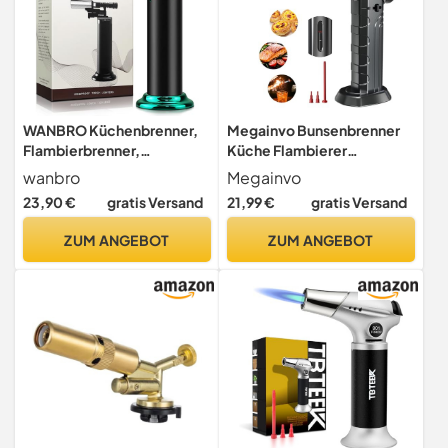
WANBRO Küchenbrenner,
Megainvo Bunsenbrenner
Flambierbrenner,
Küche Flambierer
leistungsstarke &
Küchenbrenner Creme
wanbro
Megainvo
winddicht Jetflamme,
Brulee Brenner
23,90 €
gratis Versand
21,99 €
gratis Versand
Butangas nachfüllbar Jet
Flambierbrenner
feuerzeug for Küche,
Gasbrenner Gasanzünder
ZUM ANGEBOT
ZUM ANGEBOT
Crème Brulée, Löten (Kein
Flammenwerfer
Butangas)
Sturmfeuerzeug
Lötbrenner für
BBQ,Camping,Grill,Kamin,
Backen (Ohne Gas)