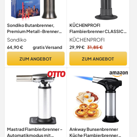
Sondiko Butanbrenner,
KÜCHENPROFI
Premium Metall-Brenner
Flambierbrenner CLASSIC,
mit Großer Flamme –
nachfüllbar, einstellbare
Sondiko
KÜCHENPROFI
Nachfüllbarer Lötbrenner
Flamme
64,90 €
gratis Versand
29,99 €
31,85 €
zum Kochen, BBQ,
Heimwerken und Löten
ZUM ANGEBOT
ZUM ANGEBOT
(Butangas Nicht im
Lieferumfang Enthalten)
Mastrad Flambierbrenner -
Ankway Bunsenbrenner
Automatikmodus mit
Küche Flambierbrenner