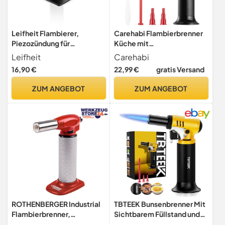
Leifheit Flambierer,
Carehabi Flambierbrenner
Piezozündung für
Küche mit
Karamellisieren und
Sicherheitsschloss,
Leifheit
Carehabi
Aromatisieren
Nachfüllbarer &
16,90 €
22,99 €
gratis Versand
Einstellbarer
Bunsenbrenner
ZUM ANGEBOT
ZUM ANGEBOT
Küchenbrenner für Creme
Brulee, Kochen, Backen,
Camping (Butan nicht
inbegriffen)
ROTHENBERGER Industrial
TBTEEK Bunsenbrenner Mit
Flambierbrenner,
Sichtbarem Füllstand und
Universalbrenner HOT FIRE,
Einstellbarer Flamme