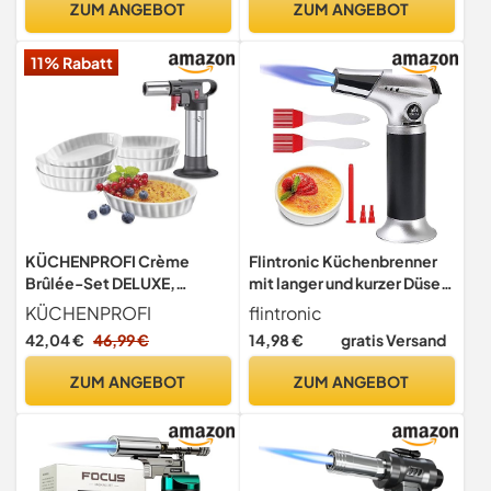
ZUM ANGEBOT
ZUM ANGEBOT
Campingbrenner
Schweißbrenner –
11% Rabatt
Bunsenbrenner
Flambiergerät
KÜCHENPROFI Crème
Flintronic Küchenbrenner
Brûlée-Set DELUXE,
mit langer und kurzer Düse,
Flambierbrenner, 6
Fackel mit Bürste,
KÜCHENPROFI
flintronic
Schälchen
verstellbare Flamme,
42,04 €
46,99 €
14,98 €
gratis Versand
Butan, Kochen,
Gasbrenner, für Crème
ZUM ANGEBOT
ZUM ANGEBOT
Brulee, Grillen, Kochen,
Butan nicht enthalten