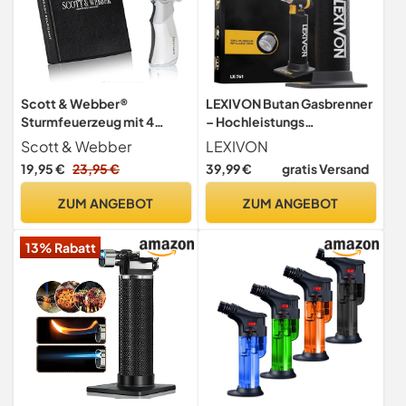
Scott & Webber®
LEXIVON Butan Gasbrenner
Sturmfeuerzeug mit 4
– Hochleistungs
Jetflammen - Nachfüllbar,
Flambierbrenner mit
Scott & Webber
LEXIVON
Windfest, Metall,
Nachfüllbarem
19,95 €
23,95 €
39,99 €
gratis Versand
einstellbar bis 1300°C Inkl.
Aluminiumtank,
edler
Einstellbarem Jet-Flamme |
ZUM ANGEBOT
ZUM ANGEBOT
Geschenkverpackung,
Für Küche, Löten,
Feuerzeug ohne Gasinhalt
Werkstatt & Creme Brulee
13% Rabatt
(LX-761)