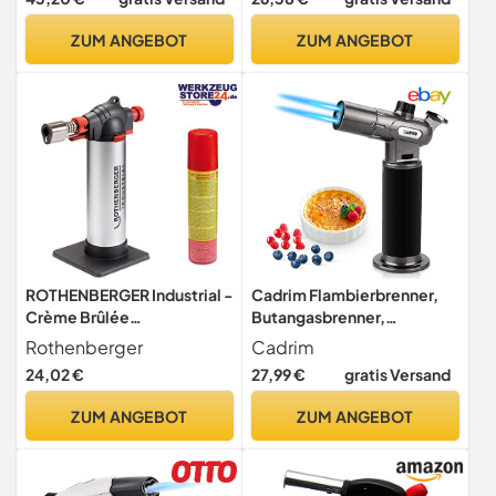
Gasbrenner von Steak,
oder Blauer Flamme -
Grillen, Schweißen
Nachfüllbar mit Butangas
ZUM ANGEBOT
ZUM ANGEBOT
(schwarz, grau) Propantank
nicht inbegriffen
ROTHENBERGER Industrial -
Cadrim Flambierbrenner,
Crème Brûlée
Butangasbrenner,
Gourmetbrenner inkl. 1x
Bunsenbrenner, Dual
Rothenberger
Cadrim
Nachfüllgas |
Flammen Küchenbrenne
24,02 €
27,99 €
gratis Versand
Bunsenbrenner |
Flambierbrenner
Küchenbrenner |
Doppelflammen Ideal zum
ZUM ANGEBOT
ZUM ANGEBOT
Lötbrenner | 450°
Flambieren Karamelisieren
Arbeitstemperatur | großer
Grillen Flambierer für
Gastank | 035126E
Desserts, Home Küche,
BBQ