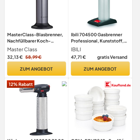
MasterClass-Blasbrenner,
Ibili 704500 Gasbrenner
Nachfüllbarer Koch-
Professional, Kunststoff,
Blasbrenner, einstellbare
schwarz/Silber/rot, 5 x 5 x
Master Class
IBILI
Anti-Flare-Flamme,
10 cm
32,13 €
58,99 €
47,71 €
gratis Versand
rutschfestes
Metallgehäuse, grau/silber
ZUM ANGEBOT
ZUM ANGEBOT
12% Rabatt