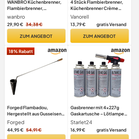
WANBRO Küchenbrenner,
4 Stück Flambierbrenner,
Flambierbrenner,
Küchenbrenner Crème
Einstellbarer Jet l Soft
Brulée Brenner,
wanbro
Vanorell
Flamme, Nachfüllbares
Bunsenbrenner mit
29,90 €
34,38 €
13,79 €
gratis Versand
Butangas feuerzeug zum
Sicherheitsschloss,
Creme Brulee, Schweißen
Nachfüllbar Gasbrenner für
ZUM ANGEBOT
ZUM ANGEBOT
& Löten, Harzkunst (Gas
Küche, Gebäck, Desserts,
Nicht enthalten)
Camping, Grillen (Butan
18% Rabatt
Inbegriffen)
Forged Flambadou,
Gasbrenner mit 4x227g
Hergestellt aus Gusseisen,
Gaskartusche – Lötlampe
Heft aus Olivenholz
mit Piezozündung –
Forged
Starlet24
Flambierbrenner Butan
44,95 €
54,91 €
16,99 €
gratis Versand
1300°C – Küchenbrenner
für Crème Brûlée –