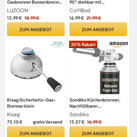
Gasbrenner Bunsenbrenner
90° drehbar mit
Küche Dual Flambierer
Sicherheitsverschluss zum
LUZOON
CoYlBod
Küchenbrenner Creme
Löten
13,99 €
18,99 €
16,99 €
21,99 €
Brulee Brenner mit
Tankanzeige (Butan Nicht
ZUM ANGEBOT
ZUM ANGEBOT
Inbegriffen)
20% Rabatt
Kisag Sicherheits-Gas-
Sondiko Küchenbrenner,
Brenner klein
Nachfüllbarer
Flambierbrenner zum
Kisag
Sondiko
Kochen und Löten
73,10 €
gratis Versand
13,57 €
16,99 €
ZUM ANGEBOT
ZUM ANGEBOT