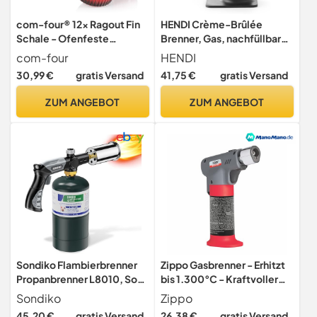
com-four® 12x Ragout Fin
HENDI Crème-Brûlée
Schale - Ofenfeste
Brenner, Gas, nachfüllbar
Förmchen in rot - Creme
(wird leer geliefert),
com-four
HENDI
Brulee Schälchen -
automatischer Zündung,
30,99 €
gratis Versand
41,75 €
gratis Versand
Dessertschale mit je 185 ml
Standfuss, Küchenbrenner,
Flambierbrenner,
ZUM ANGEBOT
ZUM ANGEBOT
Gasbrenner, Butangas,
145x(H)190mm
Sondiko Flambierbrenner
Zippo Gasbrenner - Erhitzt
Propanbrenner L8010, Sous
bis 1.300°C - Kraftvoller
Vide, Bunsenbrenner
Bunsenbrenner -
Sondiko
Zippo
Lagerfeueranlasser,
Flambierbrenner mit Gelber
45,20 €
gratis Versand
26,38 €
gratis Versand