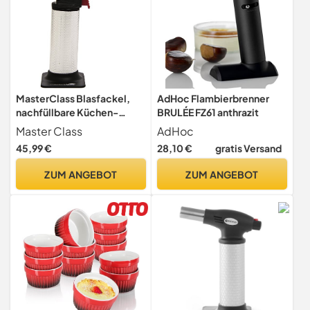
MasterClass Blasfackel,
AdHoc Flambierbrenner
nachfüllbare Küchen-
BRULÉE FZ61 anthrazit
Gasfackel, einstellbare
Master Class
AdHoc
flackerfreie Flamme,
45,99 €
28,10 €
gratis Versand
rutschfestes Metalldesign,
silber/schwarz/rot
ZUM ANGEBOT
ZUM ANGEBOT