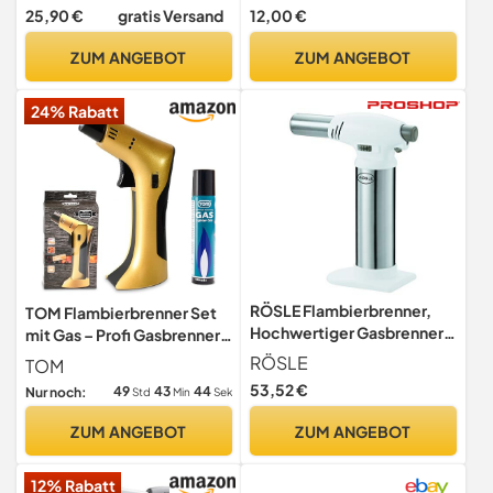
Keramik Förmchen je 185 ml
mit hitzebeständigem Griff,
25,90 €
gratis Versand
12,00 €
| Dessertschale
Deckel,
Pastetenförmchen für
Warmhaltebehälter,
ZUM ANGEBOT
ZUM ANGEBOT
Ragout Fin Schoko-Souffle
Speisewärmer, ø92x(H)
40mm, Edelstahl
24% Rabatt
RÖSLE Flambierbrenner,
TOM Flambierbrenner Set
Hochwertiger Gasbrenner
mit Gas – Profi Gasbrenner,
zum Flambieren von
Gold
RÖSLE
TOM
Speisen wie Crème Brûlée,
53,52 €
49
43
42
Nur noch:
Std
Min
Sek
stufenlose
Flammenregulierung bis zu
ZUM ANGEBOT
ZUM ANGEBOT
1300°C, ABS, Edelstahl
18/10, Weiß
12% Rabatt