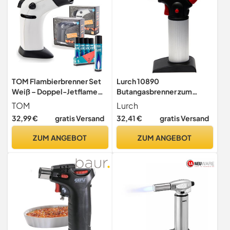
TOM Flambierbrenner Set
Lurch 10890
Weiß – Doppel-Jetflame
Butangasbrenner zum
mit 5x Gas
Flambieren, für Creme
TOM
Lurch
Brule, zum Kamin oder Grill
32,99 €
gratis Versand
32,41 €
gratis Versand
anzünden, für Feuerwerk
und mehr
ZUM ANGEBOT
ZUM ANGEBOT