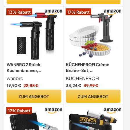
(Butan nicht enthalten)
die Küche, Camping (Butan
nicht Inbegriffen)
13% Rabatt
17% Rabatt
WANBRO 2 Stück
KÜCHENPROFI Crème
Küchenbrenner,
Brûlée-Set,
Flambierbrenner,
Flambierbrenner,
wanbro
KÜCHENPROFI
verstellbare Jetflamme,
Hartporzellan-Schälchen
19,90 €
22,88 €
33,24 €
39,99 €
Butangas nachfüllbar,
winddichtes Jet
ZUM ANGEBOT
ZUM ANGEBOT
feuerzeuge für Creme
Brulee, BBQ, Backen,
17% Rabatt
Löten (Kein Butangas)