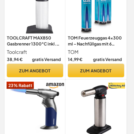
TOOLCRAFT MAX850
TOM Feuerzeuggas 4x300
Gasbrenner 1300°C inkl.
ml – Nachfüllgas mit 6
Piezozünder, stufenlos
Adaptern
Toolcraft
TOM
einstellbare Flamme,
38,94 €
gratis Versand
14,99 €
gratis Versand
Hochtemperatur-
Gasbrenner,
ZUM ANGEBOT
ZUM ANGEBOT
Flambierbrenner für Küche
23% Rabatt