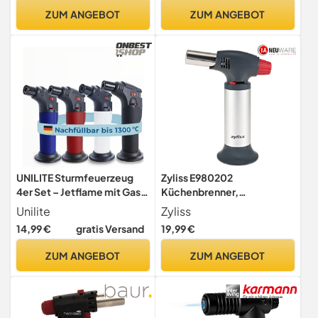
Sicherung – Ideal zum
Galaxie durch Express
ZUM ANGEBOT
ZUM ANGEBOT
Karamellisieren,
Flambieren & Bräunen
UNILITE Sturmfeuerzeug
Zyliss E980202
4er Set – Jetflame mit Gas
Küchenbrenner,
befüllt
Silber/Schwarz,
Unilite
Zyliss
Kochwerkzeug zum
14,99 €
gratis Versand
19,99 €
Bräunen/Karamalisieren
von Lebensmitteln,
ZUM ANGEBOT
ZUM ANGEBOT
einfaches Nachfüllen