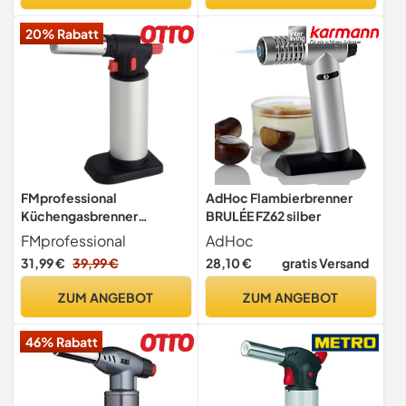
20% Rabatt
FMprofessional
AdHoc Flambierbrenner
Küchengasbrenner
BRULÉE FZ62 silber
unbefüllt 50ml, zum
FMprofessional
AdHoc
nachfüllen geeignet (Farbe:
31,99 €
39,99 €
28,10 €
gratis Versand
Schwarz/Silber/Rot),
Menge: 1 Stück
ZUM ANGEBOT
ZUM ANGEBOT
46% Rabatt