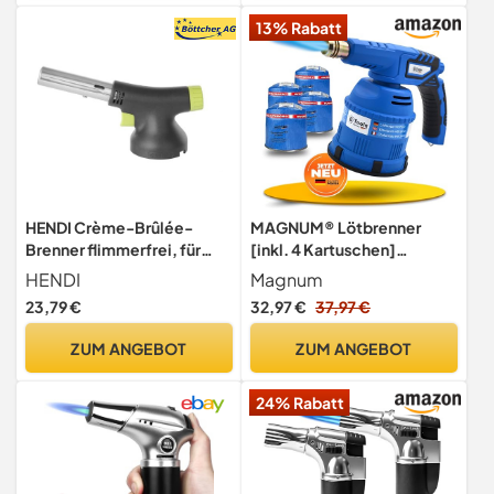
13% Rabatt
HENDI Crème-Brûlée-
MAGNUM® Lötbrenner
Brenner flimmerfrei, für
[inkl. 4 Kartuschen]
HENDI Gaskartuschen
Gasbrenner Bunsenbrenner
HENDI
Magnum
199039, mit grünen
1200 °C
23,79 €
32,97 €
37,97 €
Akzenten und dem
ergonomischen Griff,
ZUM ANGEBOT
ZUM ANGEBOT
Flambierbrenner, Butan,
Gasbrenner,
24% Rabatt
Küchenbrenne,
185x65x(H)100mm,
Schwarz