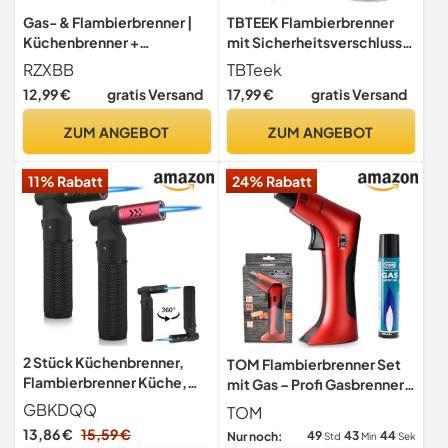
Gas- & Flambierbrenner |
TBTEEK Flambierbrenner
Küchenbrenner +
mit Sicherheitsverschluss,
Lötbrenner 1300°C |
Nachfüllbar für Kochen
RZXBB
TBTeek
Tragbarer Brenner für
12,99 €
gratis Versand
17,99 €
gratis Versand
Camping, BBQ, Gebäck &
Desserts | Einstellbare
ZUM ANGEBOT
ZUM ANGEBOT
Flamme
&Hochtemperatur-
11% Rabatt
24% Rabatt
Abflammgerät
2 Stück Küchenbrenner,
TOM Flambierbrenner Set
Flambierbrenner Küche,
mit Gas – Profi Gasbrenner,
Nachfüllbarer
Rot
GBKDQQ
TOM
Bunsenbrenner,
13,86 €
15,59 €
49
43
42
Nur noch:
Std
Min
Sek
Verstellbare Jetflamme,