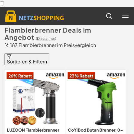
Flambierbrenner Deals im
Angebot
(Disclaimer)
🏅 187 Flambierbrenner im Preisvergleich
Sortieren & Filtern
26% Rabatt
23% Rabatt
LUZOON Flambierbrenner
CoYlBod Butan Brenner, 0–