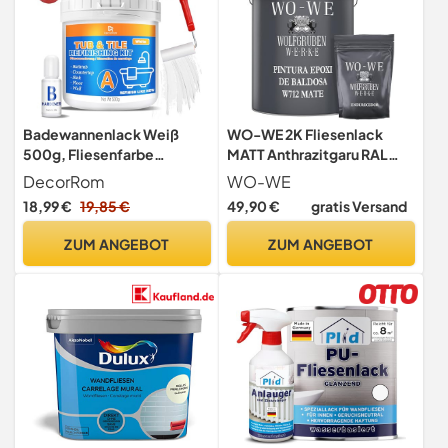
Badewannenlack Weiß
WO-WE 2K Fliesenlack
500g, Fliesenfarbe
MATT Anthrazitgaru RAL
Badezimmer Fliesenlack,
7016 Boden Wand
DecorRom
WO-WE
Badewannen
Fliesenfarbe Bad Küche -
18,99 €
19,85 €
49,90 €
gratis Versand
Renovierungsset FüR
2,5Kg
Waschbecken,
ZUM ANGEBOT
ZUM ANGEBOT
Duschwanne, Bad-
OberfläChen,
WasserbestäNdig &
kratzfest
Badewannenfarbe Mit
Werkzeug