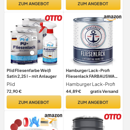
wasserbasiert, für Innen
ZUM ANGEBOT
ZUM ANGEBOT
(Traumhaftes Weiss,
750ml)
Plid Fliesenfarbe Weiß
Hamburger Lack-Profi
Satin 2,25 l – mit Anlauger
Fliesenlack FARBAUSWAHL
& GLANZAUSWAHL
Plid
Hamburger Lack-Profi
Fliesenfarbe (1 L)
72,90 €
44,89 €
gratis Versand
ZUM ANGEBOT
ZUM ANGEBOT