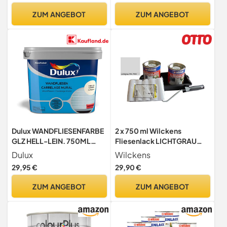
Fliesenfarbe Badezimmer,
ZUM ANGEBOT
ZUM ANGEBOT
Fliesenfarbe Küche, Made
in Germany
Dulux WANDFLIESENFARBE
2 x 750 ml Wilckens
GLZ HELL-LEIN. 750ML
Fliesenlack LICHTGRAU
5280696 Helles Leinen
RAL 7035 inkl. Farbrolle für
Dulux
Wilckens
16 qm
29,95 €
29,90 €
ZUM ANGEBOT
ZUM ANGEBOT