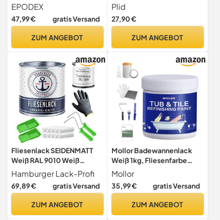
- Polarweiss
0,75 l – Fliesenlack Bad &
EPODEX
Plid
Küche
47,99 €
gratis Versand
27,90 €
ZUM ANGEBOT
ZUM ANGEBOT
Fliesenlack SEIDENMATT
Mollor Badewannenlack
Weiß RAL 9010 Weiß
Weiß 1kg, Fliesenfarbe
Fliesenfarbe für
Badezimmer Fliesenlack,
Hamburger Lack-Profi
Mollor
Bodenfliesen &
Hochdeckende,
69,89 €
gratis Versand
35,99 €
gratis Versand
Wandfliesen mit Lackier-
wasserbeständige
SET (X300) und Verdünnung
Badewannenfarbe,
ZUM ANGEBOT
ZUM ANGEBOT
// Hamburger Lack-Profi (1
Badewannen Reparaturset
L)
weiß,ideal für Badewanne,