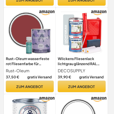
Grund- und Decklack
Rust-Oleum wasserfeste
Wilckens Fliesenlack
rot Fliesenfarbe für
lichtgrau glänzend RAL
Badezimmer in Matt Finish -
7035 - Fliesenfarbe grau
Rust-Oleum
DECOSUPPLY
Bordeaux 750ML
750ml im 2er Set mit
37,50 €
gratis Versand
39,90 €
gratis Versand
Malerbügel inkl. 2
Lackwalzen, Farbwanne &
ZUM ANGEBOT
ZUM ANGEBOT
Schleifschwamm zum
Fliesen streichen für ca. 16
qm