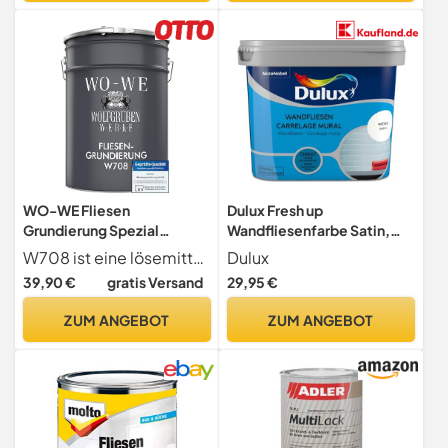
WO-WE Fliesen
Dulux Fresh up
Grundierung Spezial
Wandfliesenfarbe Satin,
Haftgrund Fliesengrund für
Frische Farbe für Ihr Bad,
W708 ist eine lösemittelfreie Spezialgrundierung auf Polymerdispersionsbasis, die die Haftung von Fliesenlacken auf keramischen und mineralischen Untergründen optimiert.
Dulux
Fliesenfarbe W708-2,5Kg
Weiß, 750 ml
39,90 €
gratis Versand
29,95 €
ZUM ANGEBOT
ZUM ANGEBOT