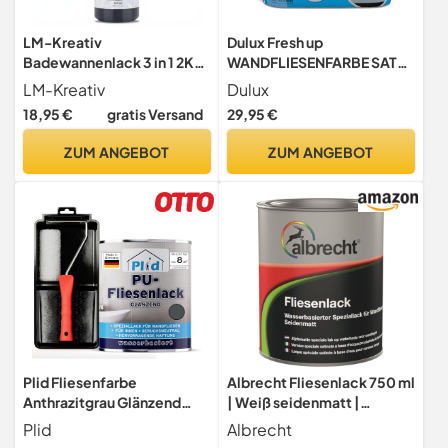
LM-Kreativ
Dulux Fresh up
Badewannenlack 3 in 1 2K
WANDFLIESENFARBE SAT
500ml - Schwarz wie Kohle
TAUPE, 750 ml, 5289290,
LM-Kreativ
Dulux
- Auch nutzbar als
0,75 Liters
18,95 €
gratis Versand
29,95 €
Fliesenfarbe & Fliesenlack
für Badezimmer,
ZUM ANGEBOT
ZUM ANGEBOT
Badewannen, Duschtassen.
Hochdeckend,
strapazierfähig &
wasserfest
Plid Fliesenfarbe
Albrecht Fliesenlack 750 ml
Anthrazitgrau Glänzend
| Weiß seidenmatt |
0,75 l – mit Lackierset
Wasserbasierter
Plid
Albrecht
Speziallack | 2-in-1