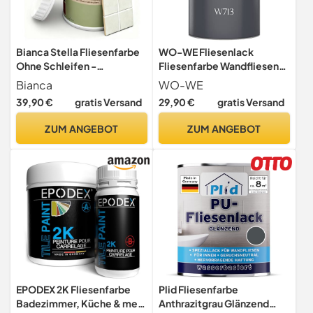
Bianca Stella Fliesenfarbe
WO-WE Fliesenlack
Ohne Schleifen -
Fliesenfarbe Wandfliesen
Wasserbasierter
W713 Rein Weiss ähnl. RAL
Bianca
WO-WE
Parfümierter Fliesenlack für
9010 2.5L
39,90 €
gratis Versand
29,90 €
gratis Versand
Badezimmer, Küche,
Bodenfliesen, Wandfliesen
ZUM ANGEBOT
ZUM ANGEBOT
- Schwarz, Glänzend,
Kratzfest, Hochdeckend,
1000ml
EPODEX 2K Fliesenfarbe
Plid Fliesenfarbe
Badezimmer, Küche & mehr
Anthrazitgrau Glänzend