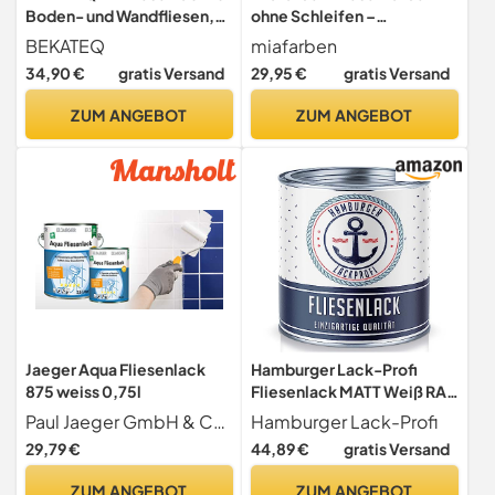
Boden- und Wandfliesen,
ohne Schleifen –
1kg Anthrazitgrau
Fliesenlack für Wand &
BEKATEQ
miafarben
seidenglänzend, außen &
Boden – Bad & Küche –
34,90 €
gratis Versand
29,95 €
gratis Versand
innen - geruchsarm,
hochdeckend, matt,
entlüftet, wasserfest,
wasserbasiert, für Innen
ZUM ANGEBOT
ZUM ANGEBOT
schnelltrocknend,
(Feine Mandelcreme,
hochdeckend - Küche,
750ml)
Bad, Garage BK-721F
Jaeger Aqua Fliesenlack
Hamburger Lack-Profi
875 weiss 0,75l
Fliesenlack MATT Weiß RAL
9010 Weiß Fliesenfarbe (1 L)
Paul Jaeger GmbH & Co. KG
Hamburger Lack-Profi
29,79 €
44,89 €
gratis Versand
ZUM ANGEBOT
ZUM ANGEBOT