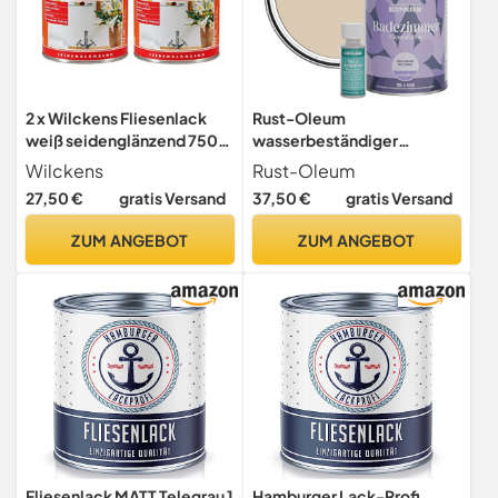
2 x Wilckens Fliesenlack
Rust-Oleum
weiß seidenglänzend 750
wasserbeständiger
ml Renovierungsanstrich für
Fliesenlack für das
Wilckens
Rust-Oleum
Wand- und Deckenfliesen,
Badezimmer in
27,50 €
gratis Versand
37,50 €
gratis Versand
z. B. in Küchen und Bädern
seidenglänzendem Finish -
im Innenbereich
Warmer Ton 750ml
ZUM ANGEBOT
ZUM ANGEBOT
Fliesenlack MATT Telegrau 1
Hamburger Lack-Profi