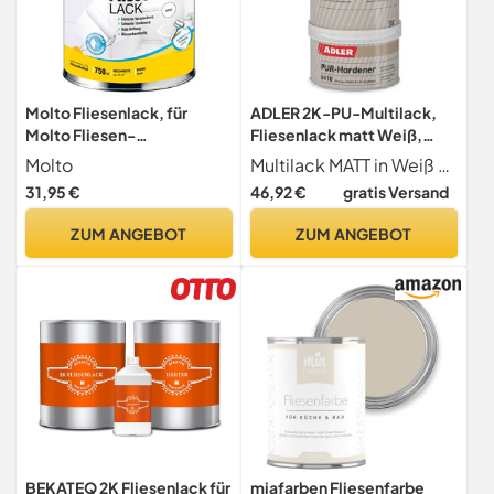
Molto Fliesenlack, für
ADLER 2K-PU-Multilack,
Molto Fliesen-
Fliesenlack matt Weiß,
Grundierung, 750ml
RAL9016 Verkehrsweiß - 1
Molto
Multilack MATT in Weiß RAL9016 Verkehrsweiß von Adler, ist ein lösemittelbasierter, 2-Komponenten High-End PU Lack, die TOP Lösung zum einfachen Renovieren. Für innen und außen geeignet mit extremer Haftung, ausgezeichneter Wetterbeständigkeit, hoch strapazierfähig und sehr chemikalienbeständig.
kg inkl. Härter -
31,95 €
46,92 €
gratis Versand
Fliesenfarbe mit
hervorragenden
ZUM ANGEBOT
ZUM ANGEBOT
Hafteigenschaften für
diverse Untergründe,
Grund- und Decklack
BEKATEQ 2K Fliesenlack für
miafarben Fliesenfarbe