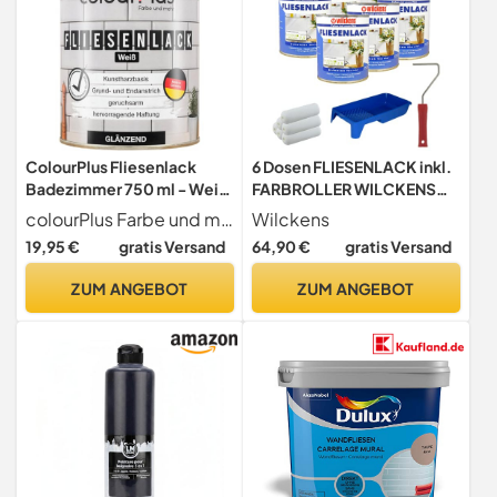
ColourPlus Fliesenlack
6 Dosen FLIESENLACK inkl.
Badezimmer 750 ml - Weiß
FARBROLLER WILCKENS
Glanz - Fliesenfarbe Küche
weiß für 48 qm
colourPlus Farbe und mehr
Wilckens
& Fliesenfarbe Badezimmer
19,95 €
gratis Versand
64,90 €
gratis Versand
(Wand- und Bodenfliesen)
mit hoher Deckkraft |
ZUM ANGEBOT
ZUM ANGEBOT
wasserbeständig,
strapazierfähig