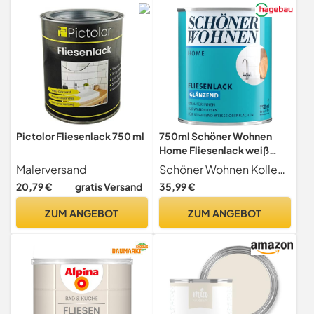
Pictolor Fliesenlack 750 ml
750ml Schöner Wohnen
Home Fliesenlack weiß
glänzend
Malerversand
Schöner Wohnen Kollektion
20,79 €
gratis Versand
35,99 €
ZUM ANGEBOT
ZUM ANGEBOT