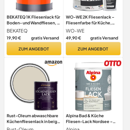
BEKATEQ 1K Fliesenlack für
WO-WE 2K Fliesenlack –
Boden- und Wandfliesen, 1l
Fliesenfarbe für Küche,
Anthrazitgrau seidenmatt I
Badezimmer, Wand- &
BEKATEQ
WO-WE
Fliesenfarbe für den innen &
Bodenfliesen – Anthrazit-
19,90 €
gratis Versand
49,90 €
gratis Versand
außen I Hohe Deckkraft &
Grau ähnl. RAL 7016-2,5Kg
gute Haftung I Für Küche,
ZUM ANGEBOT
ZUM ANGEBOT
Bad, Keller BE-713
Rust-Oleum abwaschbare
Alpina Bad & Küche
Küchenfliesenlack in beige
Fliesen-Lack Nordsee –
mit Matt Finish - Jute
seidenmatt für Wandfliesen
Rust-Oleum
Alpina