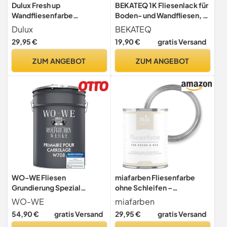
Dulux Fresh up
BEKATEQ 1K Fliesenlack für
Wandfliesenfarbe
Boden- und Wandfliesen, 1l
Glänzend, Frische Farbe für
Schwarz seidenmatt I
Dulux
BEKATEQ
Ihr Bad, Titanium, 750 ml
Fliesenfarbe für innen &
29,95 €
19,90 €
gratis Versand
außen I Hohe Deckkraft &
gute Haftung I Für Küche,
ZUM ANGEBOT
ZUM ANGEBOT
Bad, Keller BE-713
WO-WE Fliesen
miafarben Fliesenfarbe
Grundierung Spezial
ohne Schleifen –
Haftgrund Fliesengrund für
Fliesenlack für Wand &
WO-WE
miafarben
Fliesenfarbe W708-5Kg
Boden – Bad & Küche –
54,90 €
gratis Versand
29,95 €
gratis Versand
hochdeckend, matt,