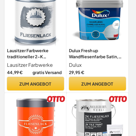
Lausitzer Farbwerke
Dulux Fresh up
traditioneller 2-K
Wandfliesenfarbe Satin,
Fliesenlack für Fliesen inkl.
Frische Farbe für Ihr Bad,
Lausitzer Farbwerke
Dulux
Härter Fliesenlack
Weiß, 750 ml
44,99 €
gratis Versand
29,95 €
GLÄNZEND Für
Bodenfliesen &
ZUM ANGEBOT
ZUM ANGEBOT
Wandfliesen 2-K Lack (1 L,
Steingrau)