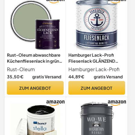
Rust-Oleum abwaschbare
Hamburger Lack-Profi
Küchenfliesenlack in grün
Fliesenlack GLÄNZEND
mit Matt Finish - Khaki Grün
Weiß RAL 9010
Rust-Oleum
Hamburger Lack-Profi
750ML
Fliesenfarbe (1 L)
35,50 €
gratis Versand
44,89 €
gratis Versand
ZUM ANGEBOT
ZUM ANGEBOT