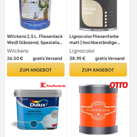
Wilckens 2,5 L. Fliesenlack
Lignocolor Fliesenfarbe
Weiß Glänzend, Speziallack
matt | hochbeständige
Wandfliesen, Küche, Bad
Farbe für Wand- &
Wilckens
Lignocolor
Bodenfliesen (Weiss matt,
26,50 €
gratis Versand
38,95 €
gratis Versand
750 ml) | hochdeckend für
den Innenbereich
ZUM ANGEBOT
ZUM ANGEBOT