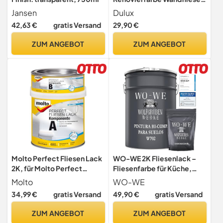
750 ml Helles Leinen satin
Jansen
Dulux
42,63 €
gratis Versand
29,90 €
ZUM ANGEBOT
ZUM ANGEBOT
Molto Perfect Fliesen Lack
WO-WE 2K Fliesenlack –
2K, für Molto Perfect
Fliesenfarbe für Küche,
Fliesen Grundierung 2K,
Badezimmer, Wand- &
Molto
WO-WE
750ml
Bodenfliesen – Basaltgrau
34,99 €
gratis Versand
49,90 €
gratis Versand
ähnl. RAL 7012-2,5Kg
ZUM ANGEBOT
ZUM ANGEBOT