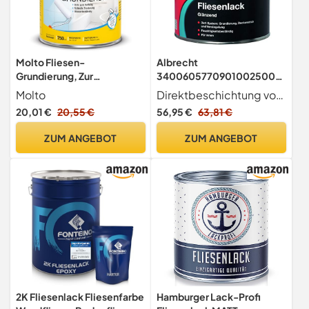
Molto Fliesen-
Albrecht
Grundierung, Zur
3400605770901002500
Optimierung der Haftung
Fliesenlack glänzend weiß
Molto
Direktbeschichtung von Wandfliesen - Weiß er, glä nzender Speziallack fü r dauerhafte, feuchtigkeitsbestä ndige Anstriche auf allen Wandfliesen in Kü che, Bad und WC.
von Molto Fliesen Lack (1K),
2,5l
20,01 €
20,55 €
56,95 €
63,81 €
750 ml
ZUM ANGEBOT
ZUM ANGEBOT
2K Fliesenlack Fliesenfarbe
Hamburger Lack-Profi