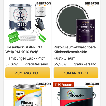
Duschwanne und
Waschbecken
Fliesenlack GLÄNZEND
Rust-Oleum abwaschbare
Weiß RAL 9010 Weiß
Küchenfliesenlack in
Fliesenfarbe für
dunkelgrün mit Matt Finish -
Hamburger Lack-Profi
Rust-Oleum
Bodenfliesen &
Abendessen 750ML
59,89 €
gratis Versand
35,50 €
gratis Versand
Wandfliesen mit Lackier-
SET (X300) und Verdünnung
ZUM ANGEBOT
ZUM ANGEBOT
// Hamburger Lack-Profi (1
L)
11% Rabatt