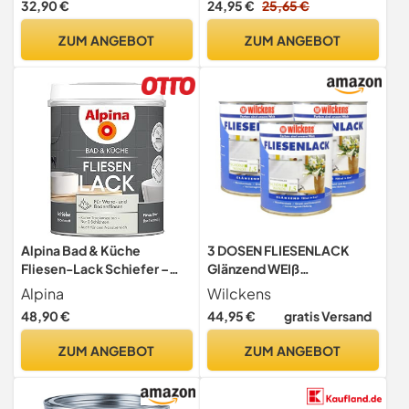
32,90 €
24,95 €
25,65 €
Grundierung & Decklack |
Für Wandfliesen in Küche &
ZUM ANGEBOT
ZUM ANGEBOT
Bad | Lack der grundiert,
deckt & versiegelt
Alpina Bad & Küche
3 DOSEN FLIESENLACK
Fliesen-Lack Schiefer –
Glänzend WEIß
seidenmatter Fliesenlack
Fliesenfarbe 3x750ml Lack
Alpina
Wilckens
für Wandfliesen im
48,90 €
44,95 €
gratis Versand
Innenbereich,
feuchtraumgeeignet &
ZUM ANGEBOT
ZUM ANGEBOT
streichfertig, ideal für
Badezimmer, Küche & WC –
0,75 L