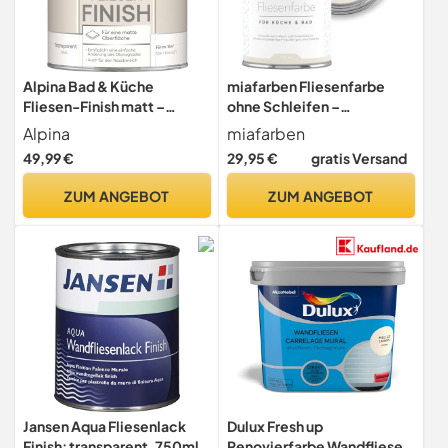
Alpina Bad & Küche
miafarben Fliesenfarbe
Fliesen-Finish matt –
ohne Schleifen –
seidenmatte Versiegelung
Fliesenlack für Wand &
Alpina
miafarben
für gestrichene
Boden – Bad & Küche –
49,99 €
29,95 €
gratis Versand
Wandfliesen, schützt
hochdeckend, matt,
zuverlässig vor
wasserbasiert, für Innen
ZUM ANGEBOT
ZUM ANGEBOT
Feuchtigkeit & Schmutz,
(Dezentes Sandbeige,
ideal für Bad, Küche & WC –
750ml)
0,75L
Jansen Aqua Fliesenlack
Dulux Fresh up
Finish: transparent, 750ml
Renovierfarbe Wandfliese