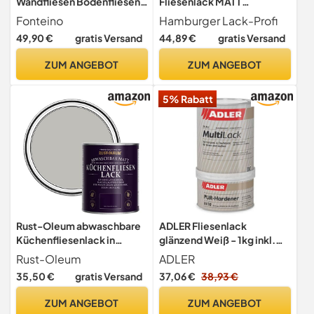
Wandfliesen Bodenfliesen -
Fliesenlack MATT
Lichtgrau 2,5Kg
Anthrazitgrau RAL 7016
Fonteino
Hamburger Lack-Profi
Grau Fliesenfarbe (1 L)
49,90 €
gratis Versand
44,89 €
gratis Versand
ZUM ANGEBOT
ZUM ANGEBOT
5% Rabatt
Rust-Oleum abwaschbare
ADLER Fliesenlack
Küchenfliesenlack in
glänzend Weiß - 1kg inkl.
hellgrau mit Matt Finish -
Härter - Hochwertige
Rust-Oleum
ADLER
Kiesel 750ML
Fliesenfarbe mit
35,50 €
gratis Versand
37,06 €
38,93 €
hervorragenden
Hafteigenschaften für
ZUM ANGEBOT
ZUM ANGEBOT
diverse Untergründe,