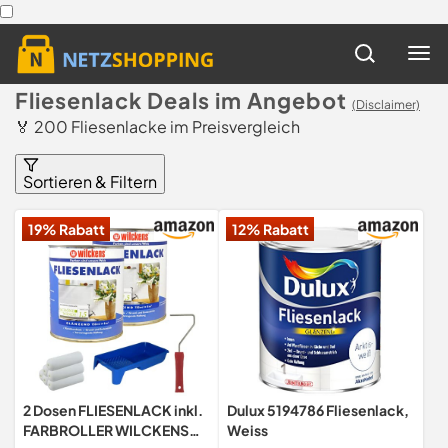
Fliesenlack Deals im Angebot
(Disclaimer)
🏅 200 Fliesenlacke im Preisvergleich
Sortieren & Filtern
19% Rabatt
12% Rabatt
2 Dosen FLIESENLACK inkl.
Dulux 5194786 Fliesenlack,
FARBROLLER WILCKENS
Weiss