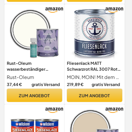
Grund- und Decklack
Rust-Oleum
Fliesenlack MATT
wasserbeständiger
Schwarzrot RAL 3007 Rot
Fliesenlack für das
Fliesenfarbe im SET //
Rust-Oleum
MOIN, MOIN! Mit dem Hamburger Fliesenlack verpassen Sie Ihren Fliesen einen professionellen und modernen Anstrich.
Badezimmer in
Hamburger Lack-Profi (10
37,44 €
gratis Versand
219,89 €
gratis Versand
seidenglänzendem Finish -
L)
Antik Weiß 750ml
ZUM ANGEBOT
ZUM ANGEBOT