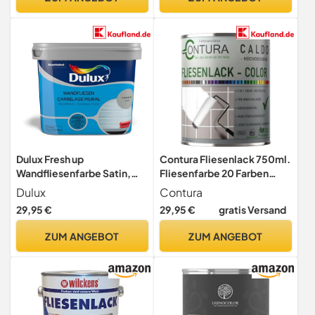
Dulux Fresh up
Contura Fliesenlack 750ml.
Wandfliesenfarbe Satin,
Fliesenfarbe 20 Farben
Frische Farbe für Ihr Bad,
Lack Fliesen Wand Boden
Dulux
Contura
Titanium, 750 ml
Bad Küche Wandfliesen
29,95 €
29,95 €
gratis Versand
Bodenfliesen (RAL 9016
Weiß)
ZUM ANGEBOT
ZUM ANGEBOT