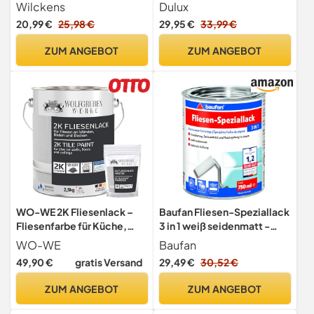
weiß für 16 qm
Wilckens
Dulux
20,99 €
25,98 €
29,95 €
33,99 €
ZUM ANGEBOT
ZUM ANGEBOT
WO-WE 2K Fliesenlack –
Baufan Fliesen-Speziallack
Fliesenfarbe für Küche,
3 in 1 weiß seidenmatt -
Badezimmer, Wand- &
Fliesenlack Badezimmer,
WO-WE
Baufan
Bodenfliesen – Reinweiss
Küche und Innen-
49,90 €
gratis Versand
29,49 €
30,52 €
ähnl. RAL 9010-2,5Kg
Wohnräume, Fliesenfarbe
für Deckanstrich,
ZUM ANGEBOT
ZUM ANGEBOT
Grundierung &
Versiegelung