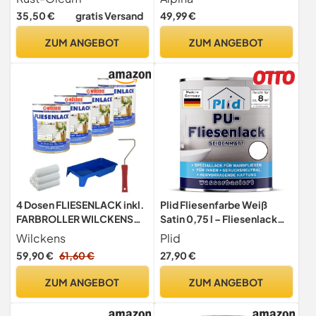
750ML
– 0,75 Liter
35,50 €
gratis Versand
49,99 €
ZUM ANGEBOT
ZUM ANGEBOT
4 Dosen FLIESENLACK inkl.
Plid Fliesenfarbe Weiß
FARBROLLER WILCKENS
Satin 0,75 l – Fliesenlack
weiß für 32 qm
Bad & Küche
Wilckens
Plid
59,90 €
61,60 €
27,90 €
ZUM ANGEBOT
ZUM ANGEBOT