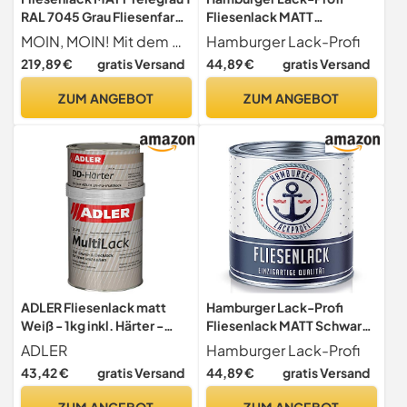
RAL 7045 Grau Fliesenfarbe
Fliesenlack MATT
im SET // Hamburger Lack-
Schiefergrau RAL 7015 Grau
MOIN, MOIN! Mit dem Hamburger Fliesenlack verpassen Sie Ihren Fliesen einen professionellen und modernen Anstrich.
Hamburger Lack-Profi
Profi (10 L)
Fliesenfarbe (1 L)
219,89 €
gratis Versand
44,89 €
gratis Versand
ZUM ANGEBOT
ZUM ANGEBOT
ADLER Fliesenlack matt
Hamburger Lack-Profi
Weiß - 1kg inkl. Härter -
Fliesenlack MATT Schwarz
Hochwertige Fliesenfarbe
RAL 9005 Schwarz
ADLER
Hamburger Lack-Profi
mit hervorragenden
Fliesenfarbe (1 L)
43,42 €
gratis Versand
44,89 €
gratis Versand
Hafteigenschaften für
diverse Untergründe,
ZUM ANGEBOT
ZUM ANGEBOT