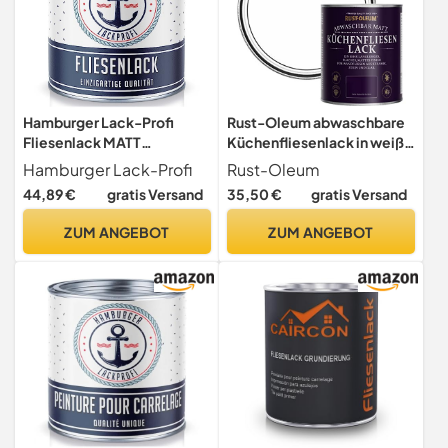
Hamburger Lack-Profi
Rust-Oleum abwaschbare
Fliesenlack MATT
Küchenfliesenlack in weiß
Cremeweiß RAL 9001 Weiß
mit Matt Finish - Baumwolle
Hamburger Lack-Profi
Rust-Oleum
Fliesenfarbe (1 L)
750ML
44,89 €
gratis Versand
35,50 €
gratis Versand
ZUM ANGEBOT
ZUM ANGEBOT