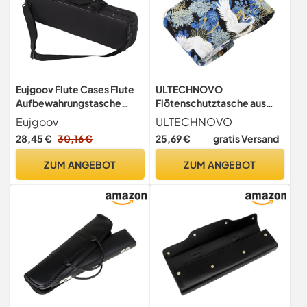
Eujgoov Flute Cases Flute
ULTECHNOVO
Aufbewahrungstasche
Flötenschutztasche aus
Oxford Tuch Tragetasche
Baumwollstoff mit
Eujgoov
ULTECHNOVO
Verstellbarer Schultergurt
Einfachem Design
28,45 €
30,16 €
25,69 €
gratis Versand
Tasche für 16 Löcher Flöte
Verstellbar und Tragbar zum
Schutz von Querflöten bei
ZUM ANGEBOT
ZUM ANGEBOT
Outdoor Anlässen