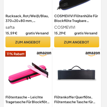
Rucksack, Rot/Weiß/Blau,
COSMEVIVI Flötenhülle Für
370x20x80 mm,
Blockflöte Tragbare
flötenhalter
Flötentasche
safta
COSMEVIVI
Aufbewahrungstasche Für
15,59 €
gratis Versand
15,29 €
gratis Versand
Flöte 35.00 X 5.00 X 4.50
Cm Schutz Vor Stößen Und
ZUM ANGEBOT
ZUM ANGEBOT
Kratzern Für Transport Und
Aufbewahrung
11% Rabatt
Flötentasche – Leichte
Flötenkoffer Querflöte,
Tragetasche Für Blockflöte
Flötentasche Tasche für
Und Querflöte |
Querflöte Gigbag