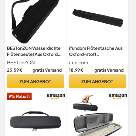
BESTonZON Wasserdichte
ifundom Flötentasche Aus
Flötenbeutel Aus Oxford
Oxford-stoff
Stoff 15.35X4.13X2.76 Zoll
Wasserabweisend Und
BESTonZON
ifundom
Leichte
Langlebig Für Vertikale
23,59 €
gratis Versand
18,99 €
gratis Versand
Aufbewahrungstasche Für
Flöten Und Mini-saxophone
Querflöte Und Klarinette
Schützt Vor Stößen Und
ZUM ANGEBOT
ZUM ANGEBOT
Mit Praktischem Trageband
Kratzern Leicht Und Tragbar
Zum Schutz Und Transport
Für Musiker Geschenk
9% Rabatt