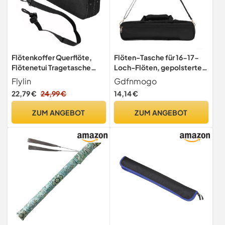
Flötenkoffer Querflöte,
Flöten-Tasche für 16-17-
Flötenetui Tragetasche
Loch-Flöten, gepolsterter
Koffer Oxford-Stoff
Oxford-Tuchkoffer mit
Flylin
Gdfnmogo
Wasserdicht mit
weichem Futter,
22,79 €
24,99 €
14,14 €
Verstellbarem
stoßfestes und
Schultergurt, Flötentasche
regendichtes Design,
ZUM ANGEBOT
ZUM ANGEBOT
Kuriertasche zubehör Flute
inklusive verstellbarem
Zipper Case für 16 Loch
Shou
Flöten