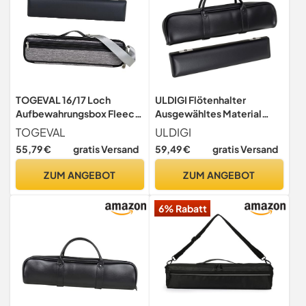
TOGEVAL 16/17 Loch
ULDIGI Flötenhalter
Aufbewahrungsbox Fleece
Ausgewähltes Material
Grau Tragetasche Für
Leicht Kompakt Passend
TOGEVAL
ULDIGI
Musiker
Größe Für Flöte Tragbar
55,79 €
gratis Versand
59,49 €
gratis Versand
Design Schutz Instrument
Verarbeitung Langlebig
ZUM ANGEBOT
ZUM ANGEBOT
6% Rabatt