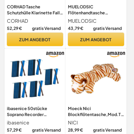
CORHAD Tasche
MUELODSIC
Schutzhülle Klarinette Fall
Flötenhandtasche
Flöte Zubehör Für Sichere
Kompakt Tragbare mit
CORHAD
MUELODSIC
Lagerung Und Einfaches
Verdickter aus Kunstleder
52,29 €
gratis Versand
43,79 €
gratis Versand
Tragen
Löcher Innentasche Leicht
Schwarz bis 17 für Outdoor
ZUM ANGEBOT
ZUM ANGEBOT
Auftritte und Querflöten
ibasenice 50stücke
Moeck Nici
Soprano Recorder
Blockflötentasche,Mod.Ti
Aufbewahrungstasche
ger mit Reißverschluss
ibasenice
NICI
Weiche Flötenhülle Für
57,29 €
gratis Versand
28,99 €
gratis Versand
Vertikale Flöten Für Musiker