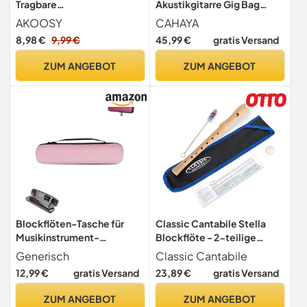
Tragbare
Akustikgitarre Gig Bag
Aufbewahrungstasche Für
Guitar Case wasserdicht
AKOOSY
CAHAYA
Blockflöte Mit Weicher
gepolsterte Gitarre
8,98 €
9,99 €
45,99 €
gratis Versand
Innenpolsterung
Rucksack Verdickte
Reißverschluss Schutz Vor
Gitarrentasche für 39 40 41
ZUM ANGEBOT
ZUM ANGEBOT
Feuchtigkeit Und Staub
Zoll Gitarren CY0152
Leichtes Instrumentenetui
13.00X2.75X0.98In
Blockflöten-Tasche für
Classic Cantabile Stella
Musikinstrument-
Blockflöte - 2-teilige
Aufbewahrung, Beutel
Blockflöte aus Ahorn -
Generisch
Classic Cantabile
EVA-Reißverschluss-
Deutsche Griffweise - Ideal
12,99 €
gratis Versand
23,89 €
gratis Versand
Tragetasche
für Kinder ab 6 Jahren -
Sopranblockflöte Hart,
Inklusive gepolsterter
ZUM ANGEBOT
ZUM ANGEBOT
Haarglätter Umhüllte
Tasche, Grifftabelle,