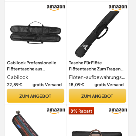
fortgeschrittene Spieler
Instrumente Reisen Schule
Cabilock Professionelle
Tasche Für Flöte
Flötentasche aus
Flötentasche Zum Tragen
Wasserfestem Oxfordstoff
Flötenetui Mit Organizer
Cabilock
Flöten-aufbewahrungs-organizer diese tasche ist leicht und tragbar, sie kann gewaschen und wiederverwendet werden, langlebig und praktisch für sie, bambus-flöten-organizer
Tragbare Bambusflöten
Tragbar Und Robust
22,89 €
gratis Versand
18,09 €
gratis Versand
Organizer Tasche
Stoßgeschützt Leicht und
ZUM ANGEBOT
ZUM ANGEBOT
Praktisch für Schüler und
Musiker in Schwarz
8% Rabatt