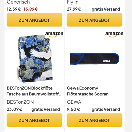
Generisch
Flylin
Waschbares Etui Mit
Konzertflöte, Flöte Hard
12,39 €
13,99 €
27,99 €
gratis Versand
Reißverschluss Für
Case Aufbewahrung von
Sopranblockflöte, Und
Piccolo mit
ZUM ANGEBOT
ZUM ANGEBOT
Vertikalflöten,
Verriegelungsriegel für
Reiseinstrumententasche
Flötenspieler
Musikergeschenk
BESTonZON Blockflöte
Gewa Economy
Tasche aus Baumwollstoff
Flötentasche Sopran
Tragbare Schutzhülle für
BESTonZON
GEWA
Flöten mit Einfachem
23,09 €
gratis Versand
9,50 €
gratis Versand
Design für Außeneinsatz
und Musikalische Anlässe
ZUM ANGEBOT
ZUM ANGEBOT