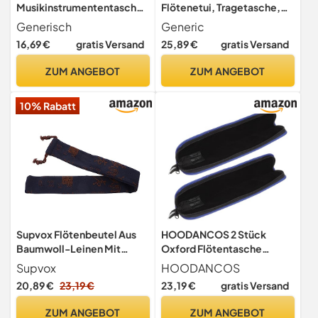
Musikinstrumententasche
Flötenetui, Tragetasche,
– 35 cm (13,98 Zoll) Flöten-
für Musikinstrumente,
Generisch
Generic
Tragetasche – Hartschalen-
Anfängermusiker, Xxl
16,69 €
gratis Versand
25,89 €
gratis Versand
Schutzhülle für Sopran- und
Violinblockflöte, leicht und
ZUM ANGEBOT
ZUM ANGEBOT
tragbar für Reisen, Schule
oder Aufbewahrung
10% Rabatt
Supvox Flötenbeutel Aus
HOODANCOS 2 Stück
Baumwoll-Leinen Mit
Oxford Flötentasche
Kordelzug Für Bambusflöte
Robuste Blockflöten
Supvox
HOODANCOS
Leichte Tragbare
Handlich Tragbar Schutz für
20,89 €
23,19 €
23,19 €
gratis Versand
Flötenaufbewahrungstasch
Musik Instrumente
e Zum Schutz Und Transport
ZUM ANGEBOT
ZUM ANGEBOT