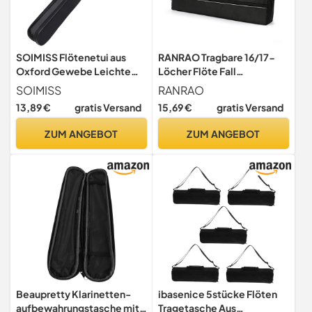
SOIMISS Flötenetui aus
RANRAO Tragbare 16/17-
Oxford Gewebe Leichte
Löcher Flöte Fall
Schwarze Flötentasche mit
Abdeckung
SOIMISS
RANRAO
Innennetz Schützt die Flöte
Aufbewahrungstasche
13,89 €
gratis Versand
15,69 €
gratis Versand
für Aufbewahrung und
Leinwand Schwarz C-Dur
Transport Zufällige Farbe
Flötentasche
ZUM ANGEBOT
ZUM ANGEBOT
Beaupretty Klarinetten-
ibasenice 5stücke Flöten
aufbewahrungstasche mit
Tragetasche Aus