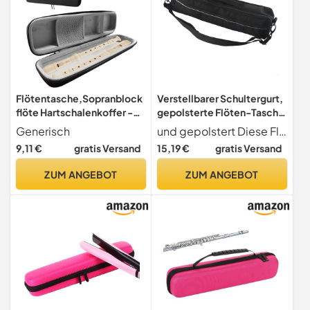
Flötentasche,Sopranblock
Verstellbarer Schultergurt,
flöte Hartschalenkoffer -
gepolsterte Flöten-Tasche
Aufbewahrungsbox
mit weichem Wollfutter für
Generisch
und gepolstert Diese Flöten-Tasche ist mit Materialien und gepolstertem Innenfutter ausgestattet, um hervorragenden Schutz für Ihre 16 17-Loch-Flöte zu bieten.
Schutzhaftung für
16-Loch- und 17-Loch-
9,11 €
gratis Versand
15,19 €
gratis Versand
Lockenstab Haartrockner
Rillen, reflektierende
Musikliebhaber Kinder
Streifen und Metallhaken
ZUM ANGEBOT
ZUM ANGEBOT
Erwachsene Reise Schule
für Sicherheit (16 Löcher)
Auftritt Musiker