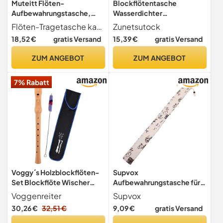
Muteitt Flöten-
Blockflötentasche
Aufbewahrungstasche,
Wasserdichter
Flöten- Und Piccolo-
Reißverschluss-Organizer
Flöten-Tragetasche kann Ihre wertvollen Flöten und Blockflöten vor versehentlicher Beschädigung oder Bruch schützen.
Zunetsutock
Tragetasche, Tragbare
für
18,52 €
gratis Versand
15,39 €
gratis Versand
Blockflöten-flötentasche,
Flöten-schutztasche Für
ZUM ANGEBOT
ZUM ANGEBOT
Flöten-blockflöten
7% Rabatt
Voggy´s Holzblockflöten-
Supvox
Set Blockflöte Wischer
Aufbewahrungstasche für
Stofftasche Set für
Bambusflöten
Voggenreiter
Supvox
Anfänger und
Bambusflötenbehälter
30,26 €
32,51 €
9,09 €
gratis Versand
Fortgeschrittene (C-
Bambusflötenhalter
Sopran, deutsche
Verstärkte Tasche für