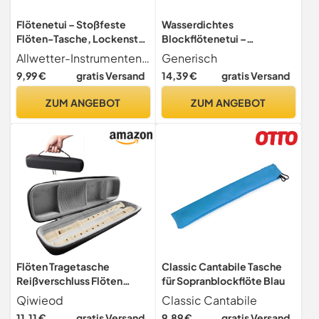
Flötenetui – Stoßfeste
Wasserdichtes
Flöten-Tasche, Lockenstab
Blockflötenetui –
Reise Flötenetui mit
stoßfeste Flötentasche,
Allwetter-Instrumentensicherheit Mit verstärkter Reißverschlussstruktur und hochdichtem EVA-Material, bietet dieser Flötenkoffer zuverlässigen Schutz vor Feuchtigkeitsschäden, schützt Ihr Instrument vor Flüssigkeitseinwirkung beim Pendeln oder bei der Durchführung im Freien
Generisch
Reißverschluss, Flöten-
Reisetasche mit
9,99 €
gratis Versand
14,39 €
gratis Versand
Tasche für
Reißverschluss für
Musikinstrumente,
Haarglätter | Ideal für
ZUM ANGEBOT
ZUM ANGEBOT
Lockenstab Glätteisen
Musiker und Reisende,
Styler, hot pink, Refer to
Frauen und Studenten,
description, Unisex
sicherer Transport von
Musikgeräten
Flöten Tragetasche
Classic Cantabile Tasche
Reißverschluss Flöten
für Sopranblockflöte Blau
Aufbewahrungstasche EVA
Qiwieod
Classic Cantabile
Reißverschluss Mit
11,11 €
gratis Versand
9,89 €
gratis Versand