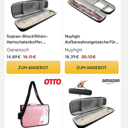
Sopran-Blockflöten-
Nuyhgtr
Hartschalenkoffer,
Aufbewahrungstasche Für
Wasserdichte Holzflöten-
Musikinstrumente,
Generisch
Nuyhgtr
Aufbewahrungsbox,
Hartschalenkoffer Für
14,89 €
15,11 €
18,39 €
20,12 €
Hartflötenkoffer,
Blockflöten, EVA-
Musikinstrumenten-
Blockflötentasche,
ZUM ANGEBOT
ZUM ANGEBOT
Aufbewahrungstasche Mit
Tragetasche Für Sopran-
Reißverschluss, EVA-
Blockflöten
Tragetasche Für Sopran-
Sopran