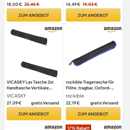
Tragetasche Für
18,00 €
22,45 €
14,49 €
19,03 €
Piccoloflöte Leichtes Etui
Für Holzblasinstrumente
ZUM ANGEBOT
ZUM ANGEBOT
26.00 X 10.00 X 6.00 Cm
Für Unterwegs Und Sichere
Aufbewahrung
VICASKY Lax Tasche 2st
rockible Tragetasche für
Handtasche Vertikale
Flöte, tragbar, Oxford-
Flöten Etui Für Altflöte
Stoff, Tasche für vertikale
VICASKY
rockible
Saxophon Aufbewahrungs
Flöte, Geschenktasche für
27,09 €
gratis Versand
22,19 €
gratis Versand
Für Für Flötenkoffer
Blockflöten, Schwarz Blau
Instrumententragezubehör
ZUM ANGEBOT
ZUM ANGEBOT
Gigbag Für Black
17% Rabatt