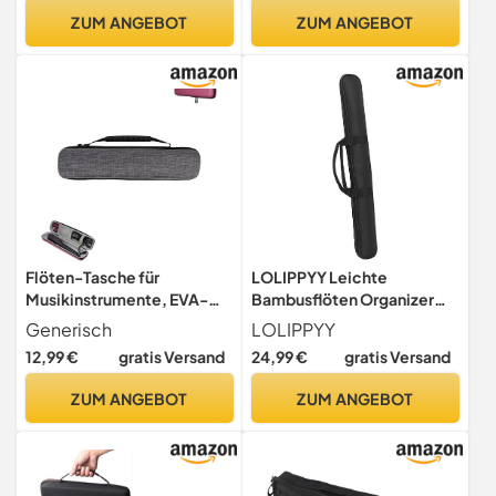
Leichtes Instrumentenetui
ZUM ANGEBOT
ZUM ANGEBOT
Für Querflöte Und
Bambusflöte
23.62X1.97X1.97 in
Flöten-Tasche für
LOLIPPYY Leichte
Musikinstrumente, EVA-
Bambusflöten Organizer
Reißverschluss,
Tasche aus Oxford Stoff
Generisch
LOLIPPYY
Tragetasche,
Flötenschutztasche mit
12,99 €
gratis Versand
24,99 €
gratis Versand
Sopranblockflöte, hart,
Polsterung zum Schutz vor
Haarglätter, umwickelter
Kratzern und Stößen für
ZUM ANGEBOT
ZUM ANGEBOT
Lockenstab, kompakte
Mobilen Einsatz
Tragetasche, Reiseetui
(grau)