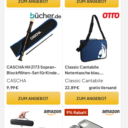
ZUM ANGEBOT
ZUM ANGEBOT
CASCHA HH 2173 Sopran-
Classic Cantabile
Blockflöten-Set für Kinder
Notentasche blau,
& Einsteiger - Anfänger-
Notentasche für den
CASCHA
Classic Cantabile
Set inkl. Flötentasche
Musikunterricht
9,99 €
22,89 €
gratis Versand
Flötenwischer Grifftabelle
- deutsche Griffweise -
ZUM ANGEBOT
ZUM ANGEBOT
leichter zu spielen -
Kunststoff-Blockflöte
9% Rabatt
Kinder