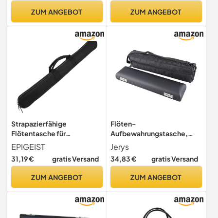
ZUM ANGEBOT
ZUM ANGEBOT
Strapazierfähige
Flöten-
Flötentasche für
Aufbewahrungstasche,
Bambusflöte, Schwarz,
Praktische Flötentasche für
EPIGEIST
Jerys
Doppelt
Auftritte
31,19 €
gratis Versand
34,83 €
gratis Versand
ZUM ANGEBOT
ZUM ANGEBOT