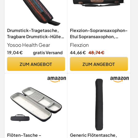
Drumstick-Tragetasche,
Flexzion-Sopransaxophon-
Tragbare Drumstick-Hülle,
Etui Sopransaxophon,
Hängetasche, Exotischer
Saxophon-Gig Rucksack
Yosoo Health Gear
Flexzion
Stil, Percussion-Zubehör,
Riemen, Tasche, Ledergriff,
19,04 €
gratis Versand
44,66 €
48,74 €
Drumsticks-Handtasche
Aufbewahrung
mit Griff, Folk-Gig-Beutel,
Musikinstrumente, leicht,
ZUM ANGEBOT
ZUM ANGEBOT
Einhorn
Wasser & stoßfest für
Windregler,
Steigeisenklarinette,
schwarz
Flöten-Tasche –
Generic Flötentasche,