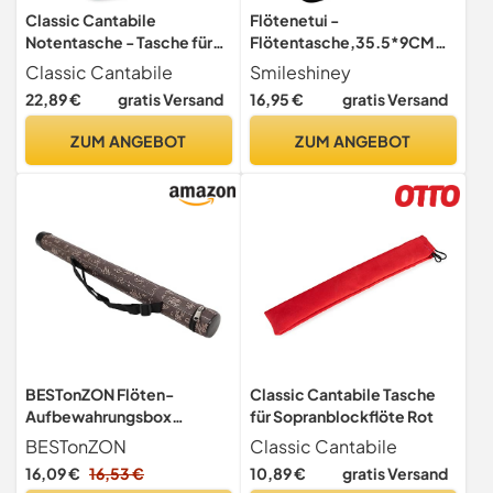
Classic Cantabile
Flötenetui -
Notentasche - Tasche für
Flötentasche,35.5*9CM
Musikunterricht und
Flötenhülle
Classic Cantabile
Smileshiney
Musikalische Früherziehung
Altflöte,Flöten-
22,89 €
gratis Versand
16,95 €
gratis Versand
- Für Noten im DIN- und US-
Tragetasche,Flöten-
Format - Schultergurt -
Aufbewahrungstasche ,EVA
ZUM ANGEBOT
ZUM ANGEBOT
Innenfächer für Utensilien -
Hartschalen-Flötenetui Mit
Musik-Design - rosa
Reißverschluss,Aufbewahr
ungstasche Für Anfänger-
Flöteninstrumente
BESTonZON Flöten-
Classic Cantabile Tasche
Aufbewahrungsbox
für Sopranblockflöte Rot
Tragetasche Für Flöte
BESTonZON
Classic Cantabile
Reiseflötentasche Mit
16,09 €
16,53 €
10,89 €
gratis Versand
Doppelschichtigem Schutz