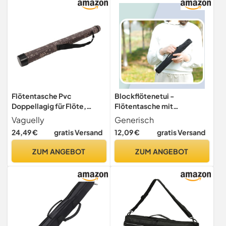
Flötentasche Pvc
Blockflötenetui -
Doppellagig für Flöte,
Flötentasche mit
Tragbarer Koffer für Musiker
Reißverschluss |
Vaguelly
Generisch
Wasserdichte Oxford-
24,49 €
gratis Versand
12,09 €
gratis Versand
Stofftasche | Tragbare
Tasche zum Transport und
ZUM ANGEBOT
ZUM ANGEBOT
zur Aufbewahrung von
Blasinstrumenten für,
Frauen, Männer, Musiker