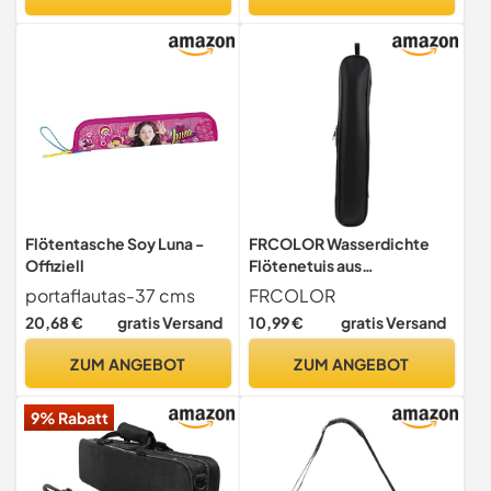
Von Holzblas-Instrumenten
Flötentasche Soy Luna -
FRCOLOR Wasserdichte
Offiziell
Flötenetuis aus
Aufbewahrungstasche für
portaflautas-37 cms
FRCOLOR
Musikinstrumente
20,68 €
gratis Versand
10,99 €
gratis Versand
Flötentragetasche mit
Verstellbarem Gurt Schutz
ZUM ANGEBOT
ZUM ANGEBOT
für Doppelflöten in C-dur
Piccolo und Blockflöten
9% Rabatt