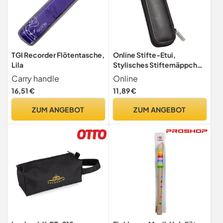
TGI Recorder Flötentasche,
Online Stifte-Etui,
Lila
Stylisches Stiftemäppchen
mit Reißverschluss, mit 2
Carry handle
Online
Stift-Schlaufen, Tasche für
16,51 €
11,89 €
Kugelschreiber, Füller,
Pinsel etc, Federmäppchen
ZUM ANGEBOT
ZUM ANGEBOT
für Schule, Uni & Büro