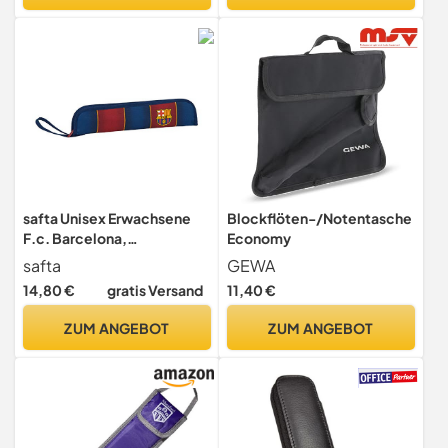
Lockenstab-Tasche
Flötenputzer und Korkfett
Lockenstab Kompakte
Trage-Reisetasche (Rosa)
safta Unisex Erwachsene
Blockflöten-/Notentasche
F.c. Barcelona,
Economy
Marineblau/Granat,
safta
GEWA
Einheitsgröße
14,80 €
gratis Versand
11,40 €
ZUM ANGEBOT
ZUM ANGEBOT