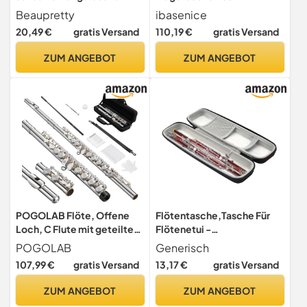
Wasserdichtem Pu-etui
Wasserdichtem Oxford
Beaupretty
ibasenice
Flötenkoffer für E-
Leichte Kompakte
20,49 €
gratis Versand
110,19 €
gratis Versand
gestimmte Dizi und
Aufbewahrung Für
Klarinette Kompakte
Querflöte Robuste
ZUM ANGEBOT
ZUM ANGEBOT
Schutztasche mit
Konstruktion Mit Einfachem
Trennwänden Tragbarer
Tragegriff Für Musiker Und
Musikertasche für Reisen
Unterwegs
POGOLAB Flöte, Offene
Flötentasche,Tasche Für
Loch, C Flute mit geteiltem
Flötenetui -
E&Offset-G, C Fußstück,
Reißverschlusstasche Für
POGOLAB
Generisch
versilberte Flöte mit
Haartrockner Und
107,99 €
gratis Versand
13,17 €
gratis Versand
Flötentasche/Flötenreinig
Lockenstab Für Schüler
ungsset/Sondenstab/Hand
Musiker Anfänger Kinder
ZUM ANGEBOT
ZUM ANGEBOT
schuhe/Fett, für
Und Erwachsene Für