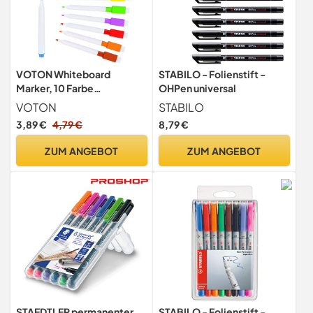
VOTON Whiteboard
STABILO - Folienstift -
Marker, 10 Farbe
OHPen universal
Magnetische Whiteboard
VOTON
STABILO
Stifte und Radiergummi Set
3,89 €
4,79 €
8,79 €
Fine Tip folienstift
abwischbar und Dry Wipe
ZUM ANGEBOT
ZUM ANGEBOT
Markers
STAEDTLER permanenter
STABILO - Folienstift -