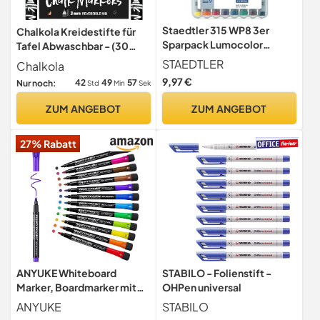
Staedtler 315 WP8 3er
Chalkola Kreidestifte für
Sparpack Lumocolor
Tafel Abwaschbar - (30
Universalstift M-Spitze,
Stifte, 3mm Kreidemarker)
STAEDTLER
Chalkola
circa 1.0 mm, non-
9,97 €
42
49
56
Nur noch:
Std
Min
Sek
permanent, 3x 8 Stück in
aufstellbarer Staedtler Box
ZUM ANGEBOT
ZUM ANGEBOT
27% Rabatt
ANYUKE Whiteboard
STABILO - Folienstift -
Marker, Boardmarker mit
OHPen universal
Schwamm Magnete, Dry
ANYUKE
STABILO
Erase Marker für