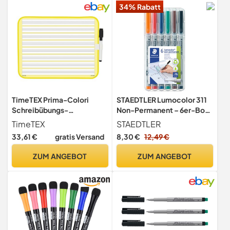
34% Rabatt
TimeTEX Prima-Colori
STAEDTLER Lumocolor 311
Schreibübungs-
Non-Permanent – 6er-Box,
Whiteboard - 4-teilig - 3-
S, 0,4 mm
TimeTEX
STAEDTLER
geteilt - magnethaftend -
33,61 €
gratis Versand
8,30 €
12,49 €
mit Folienstift + Magnet -
28 cm x 21,5 cm -
ZUM ANGEBOT
ZUM ANGEBOT
Whiteboard-Schreibzeilen
- 62290