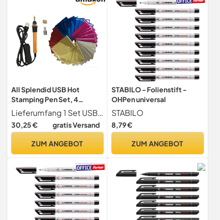
All Splendid USB Hot
STABILO - Folienstift -
Stamping Pen Set, 4
OHPen universal
Austauschbare
Lieferumfang 1 Set USB-Heißstempelstift, 4 runde Spitzen, 30 Blatt Folienpapier in 5 Farben, 1 Stiftspitzenwechsler
STABILO
Stiftspitzen, DIY
30,25 €
gratis Versand
8,79 €
Dekoration, Geeignet für
Karten Einladung Band
ZUM ANGEBOT
ZUM ANGEBOT
Leder, Kalligraphie
Folienstift, Bronzing Pen