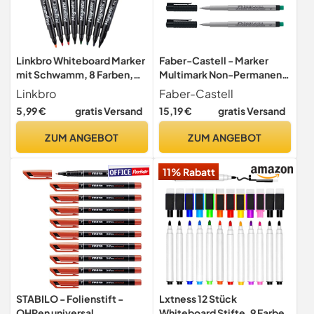
Linkbro Whiteboard Marker
Faber-Castell - Marker
mit Schwamm, 8 Farben,
Multimark Non-Permanent
Dünn 2 mm, Abwischbar,
S Schwarz, 5 Stück
Linkbro
Faber-Castell
Magnetische Whiteboard
5,99 €
gratis Versand
15,19 €
gratis Versand
Stifte, Folienstifte mit
Feine Filzspitze
ZUM ANGEBOT
ZUM ANGEBOT
11% Rabatt
STABILO - Folienstift -
Lxtness 12 Stück
OHPen universal
Whiteboard Stifte, 9 Farbe