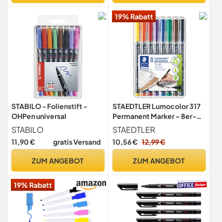
Tafelstifte für
19% Rabatt
Büro,Schule,Zuhause
STABILO - Folienstift -
STAEDTLER Lumocolor 317
OHPen universal
Permanent Marker – 8er-
Box, M, 1,0 mm
STABILO
STAEDTLER
11,90 €
gratis Versand
10,56 €
12,99 €
ZUM ANGEBOT
ZUM ANGEBOT
19% Rabatt