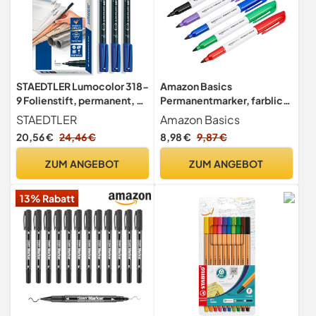
STAEDTLER Lumocolor 318-
Amazon Basics
9 Folienstift, permanent, F-
Permanentmarker, farblich
Spitze Linienbreite ca. 0.6
sortiert, 12er-Pack
STAEDTLER
Amazon Basics
mm, hohe Qualität,
20,56 €
24,46 €
8,98 €
9,87 €
wischfest,
sekundenschnell trocken,
ZUM ANGEBOT
ZUM ANGEBOT
10 Stück, schwarz + 3 Stück
blau Promo Pack
13% Rabatt