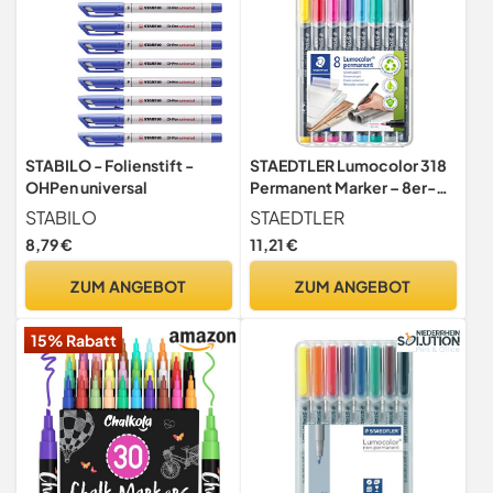
STABILO - Folienstift -
STAEDTLER Lumocolor 318
OHPen universal
Permanent Marker – 8er-
Box, F, schnell
STABILO
STAEDTLER
8,79 €
11,21 €
ZUM ANGEBOT
ZUM ANGEBOT
15% Rabatt