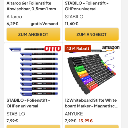
Altaroo 6er Folienstifte
STABILO - Folienstift -
Abwischbar, 0,5mm 1 mm
OHPen universal
Doppelspitze, 3 Farben
Altaroo
STABILO
6,29 €
gratis Versand
11,60 €
ZUM ANGEBOT
ZUM ANGEBOT
43% Rabatt
STABILO - Folienstift -
12 Whiteboard Stifte White
OHPen universal
board Marker - Magnetisch
Whiteboard Stifte mit
STABILO
ANYUKE
Schwamm,Folienstift
7,99 €
7,99 €
13,99 €
Abwischbar Tafelstifte Non