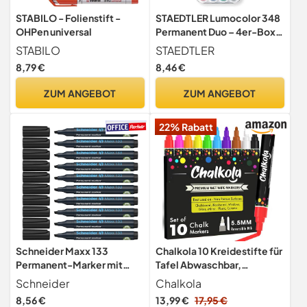
STABILO - Folienstift -
STAEDTLER Lumocolor 348
OHPen universal
Permanent Duo – 4er-Box,
0,6 & 1,5 mm
STABILO
STAEDTLER
8,79 €
8,46 €
ZUM ANGEBOT
ZUM ANGEBOT
22% Rabatt
Schneider Maxx 133
Chalkola 10 Kreidestifte für
Permanent-Marker mit
Tafel Abwaschbar,
Keilspitze (Strichstärke: 1-
Kreidestifte für Fenster
Schneider
Chalkola
4 mm, nachfüllbar) 10er
8,56 €
13,99 €
17,95 €
Packung schwarz