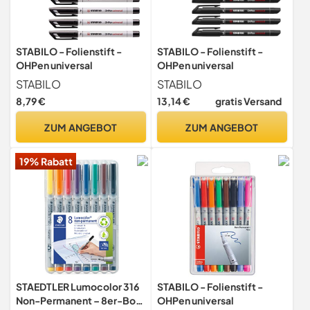
STABILO - Folienstift -
STABILO - Folienstift -
OHPen universal
OHPen universal
STABILO
STABILO
8,79 €
13,14 €
gratis Versand
ZUM ANGEBOT
ZUM ANGEBOT
19% Rabatt
STAEDTLER Lumocolor 316
STABILO - Folienstift -
Non-Permanent – 8er-Box,
OHPen universal