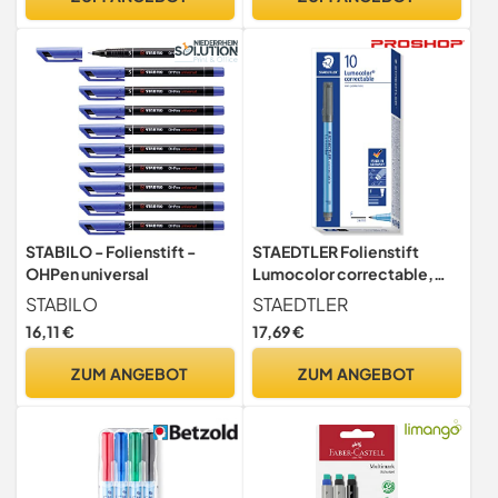
schnelltrocknend,wisch-
und wasserfest
STABILO - Folienstift -
STAEDTLER Folienstift
OHPen universal
Lumocolor correctable,
trocken abwischbar,
STABILO
STAEDTLER
integrierter Wischer am
16,11 €
17,69 €
Stiftende, für Overhead
Projektoren geeignet,
ZUM ANGEBOT
ZUM ANGEBOT
feine Spitze ca. 0,6 mm,
305 F-9, schwarz, 10 Stück