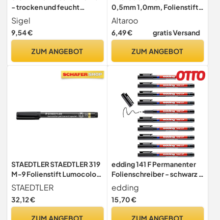
- trocken und feucht
0,5mm 1,0mm, Folienstift
abwischbar - schwarz,
Abwischbar Doppelkopf
Sigel
Altaroo
türkis, magenta, orange -
Schwarz, Wasserlöslicher
9,54 €
6,49 €
gratis Versand
Rundspitze 2-3 mm - 4
Folienstift Non Permanent,
Stück - für weiße Glas-
Whiteboard Marker für
ZUM ANGEBOT
ZUM ANGEBOT
Magnettafeln,
Schule, Büro, Zuhause,
Whiteboards und Flipcharts
Blackboard
STAEDTLER STAEDTLER 319
edding 141 F Permanenter
M-9 Folienstift Lumocolor
Folienschreiber - schwarz -
special M-Spitze, circa 1.0
10 Stifte - Rundspitze 0,6
STAEDTLER
edding
mm, permanent, schwarz,
mm - Stift zum Schreiben
32,12 €
15,70 €
10 Stück im Kartonetui, 319
auf Glas, Kunststoff, Folien
M-9 VE
und glatten Oberflächen -
ZUM ANGEBOT
ZUM ANGEBOT