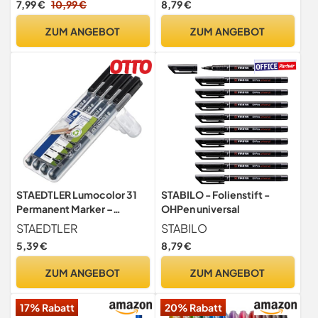
7,99 €
10,99 €
8,79 €
Magnettafel Flipchart &
Wochenplaner, Feinspitze
ZUM ANGEBOT
ZUM ANGEBOT
Abwischbare Stifte Lehrer
Zubehör Schule Zuhause
Büro (12 Farben)
STAEDTLER Lumocolor 31
STABILO - Folienstift -
Permanent Marker –
OHPen universal
Schwarz, 4er-Set
STAEDTLER
STABILO
5,39 €
8,79 €
ZUM ANGEBOT
ZUM ANGEBOT
17% Rabatt
20% Rabatt