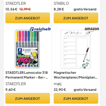
F, 0,6 mm
STAEDTLER
STABILO
10,56 €
12,99 €
8,28 €
gratis Versand
ZUM ANGEBOT
ZUM ANGEBOT
STAEDTLER Lumocolor 318
Magnetischer
Permanent Marker – 8er-
Wochenplaner/Menüplaner
Set, F, wischfest
/Fitnessplaner (30 x 40 cm)
STAEDTLER
møij
inkl. Folienstift -
9,60 €
22,90 €
gratis Versand
rückstandslos abwischbar
ZUM ANGEBOT
ZUM ANGEBOT