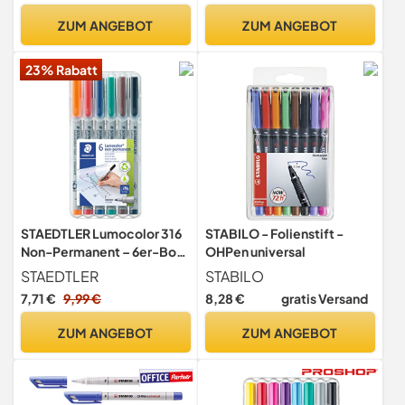
ZUM ANGEBOT
ZUM ANGEBOT
23% Rabatt
STAEDTLER Lumocolor 316
STABILO - Folienstift -
Non-Permanent – 6er-Box,
OHPen universal
F, 0,6 mm
STAEDTLER
STABILO
7,71 €
9,99 €
8,28 €
gratis Versand
ZUM ANGEBOT
ZUM ANGEBOT