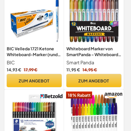
BIC Velleda 1721 Ketone
Whiteboard Marker von
Whiteboard-Marker (runde
SmartPanda – Whiteboard
Spitze, 1,5 mm) Packung à
Stifte, Folienstift
BIC
Smart Panda
24 Stück Blau
Abwischbar -
14,93 €
17,99 €
11,95 €
14,95 €
Doppelspitze, Breite und
Feine – Abwischbare Stifte,
ZUM ANGEBOT
ZUM ANGEBOT
non Permanent Marker,
Whiteboardmarker – 12er
18% Rabatt
Set