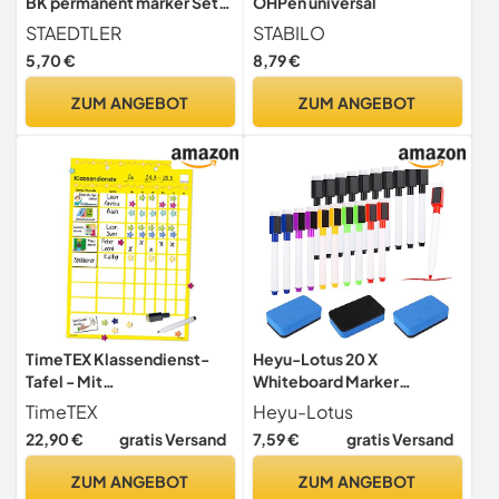
BK permanent marker Set
OHPen universal
mit unterschiedlichen
STAEDTLER
STABILO
Spitzen, 4 Stück auf
5,70 €
8,79 €
Blisterkarte, Weiß, 1 Stück
(1er Pack)
ZUM ANGEBOT
ZUM ANGEBOT
TimeTEX Klassendienst-
Heyu-Lotus 20 X
Tafel - Mit
Whiteboard Marker
Magnetschildchen,
Magnetische mit 3 Stück
TimeTEX
Heyu-Lotus
Sternchen zur
Schwamm, 6 Farbe 3 in 1
22,90 €
gratis Versand
7,59 €
gratis Versand
Kennzeichnung und
Trocken Abwischbar
Folienstift - magnetisch -
Whiteboard Stifte mit
ZUM ANGEBOT
ZUM ANGEBOT
28 x 41 cm - 94919
Radierer, Folienstift