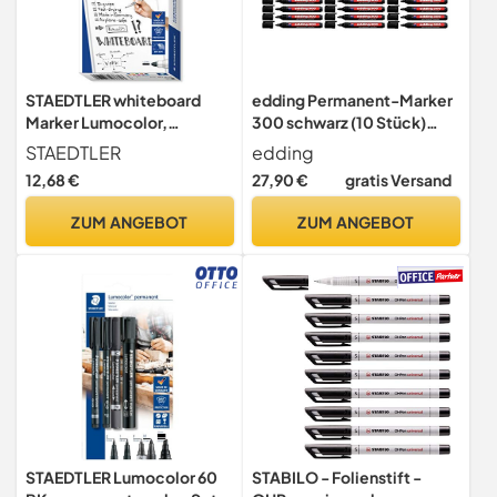
STAEDTLER whiteboard
edding Permanent-Marker
Marker Lumocolor,
300 schwarz (10 Stück)
Linienbreite ca. 2,00 mm,
(30er Pack)
STAEDTLER
edding
schnelltrocknend,
12,68 €
27,90 €
gratis Versand
geruchsarm, lange
Lebensdauer, blockierte
ZUM ANGEBOT
ZUM ANGEBOT
Spitze, 10 whiteboard
Marker in Faltschachtel,
351 B10
STAEDTLER Lumocolor 60
STABILO - Folienstift -