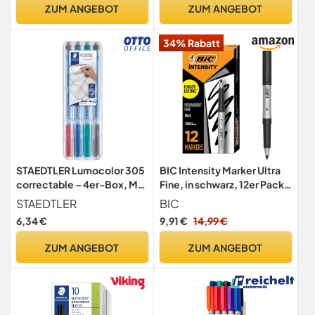
Permanent Stift Dünn Dry
ZUM ANGEBOT
ZUM ANGEBOT
Erase Marker für
Magnettafel Flipchart
34% Rabatt
Lehrer Zubehör
STAEDTLER Lumocolor 305
BIC Intensity Marker Ultra
correctable – 4er-Box, M,
Fine, in schwarz, 12er Pack,
1,0 mm
Strichstärke: 0.6 mm, mit
STAEDTLER
BIC
gummierter Griffzone
6,34 €
9,91 €
14,99 €
ZUM ANGEBOT
ZUM ANGEBOT