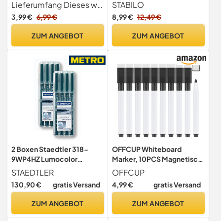
Whiteboard Stifte 8 Farbe
Lieferumfang Dieses whiteboard marker-Set enthält 25 folienstift abwischbar, einschließlich 11 schwarze und weitere 14 in sieben verschiedenen Farben wie rot, grün, blau, gelb, rosa, lila und hellblau, zwei Marker jeder Farbe. Mehrere Farben eignen sich besser zum Markieren von Schlüsselpunkten, und helle Farben können aus der Ferne gesehen werden, was sie sehr geeignet für Klassenzimmer, Bürositzungen und andere Anlässe macht.
STABILO
Folienstift Abwischbar
3,99 €
6,99 €
8,99 €
12,49 €
Whiteboard Marker
Magnetisch mit Feiner
ZUM ANGEBOT
ZUM ANGEBOT
Spitze und Radiergummi Für
Kinder, Schulbedarf, Büro,
Familie
2 Boxen Staedtler 318-
OFFCUP Whiteboard
9WP4HZ Lumocolor
Marker, 10PCS Magnetisch
permanent F Folienstift
Dry Erase Marker
STAEDTLER
OFFCUP
schwarz, 2x 4 Stück in
130,90 €
gratis Versand
4,99 €
gratis Versand
aufstellbarer Staedtler-
Box (2)
ZUM ANGEBOT
ZUM ANGEBOT