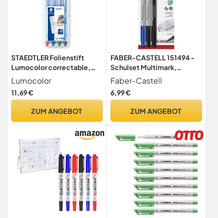
STAEDTLER Folienstift
FABER-CASTELL 151494 -
Lumocolor correctable,
Schulset Multimark,
trocken korrigierbar, F-
Strichbreite: F, 3-teilig
Lumocolor
Faber-Castell
Spitze Linienbreite ca. 0.6
11,69 €
6,99 €
mm, hohe Qualität Made in
Germany, Set mit 4 Farben,
ZUM ANGEBOT
ZUM ANGEBOT
305F WP4-1 , 4 Stück (1er
Pack)