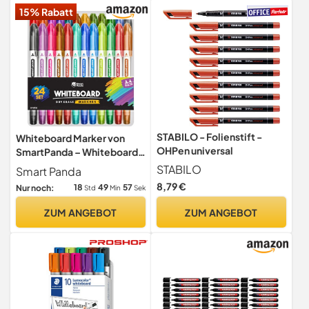
15% Rabatt
STABILO - Folienstift -
Whiteboard Marker von
OHPen universal
SmartPanda – Whiteboard
Stifte, Folienstift
STABILO
Smart Panda
Abwischbar -
8,79 €
18
49
56
Nur noch:
Std
Min
Sek
Doppelspitze, Medium und
Fein – Abwischbare Stifte,
ZUM ANGEBOT
ZUM ANGEBOT
non Permanent Marker,
Whiteboardmarker – 24er
Set