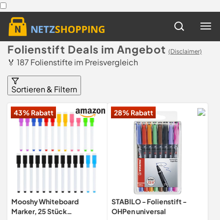
Folienstift Deals im Angebot
(Disclaimer)
🏅 187 Folienstifte im Preisvergleich
Sortieren & Filtern
43% Rabatt
28% Rabatt
Mooshy Whiteboard
STABILO - Folienstift -
Marker, 25 Stück
OHPen universal