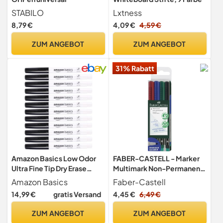
STABILO
Lxtness
8,79 €
4,09 €
4,59 €
ZUM ANGEBOT
ZUM ANGEBOT
31% Rabatt
Amazon Basics Low Odor
FABER-CASTELL - Marker
Ultra Fine Tip Dry Erase
Multimark Non-Permanent
White Board Markers,
M, 4 Farben
Amazon Basics
Faber-Castell
Black, 12-Pack
14,99 €
gratis Versand
4,45 €
6,49 €
ZUM ANGEBOT
ZUM ANGEBOT