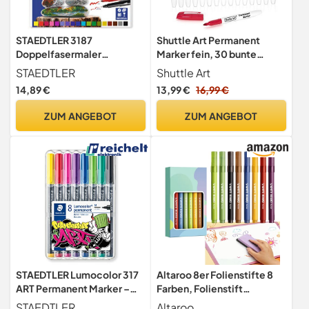
STAEDTLER 3187
Shuttle Art Permanent
Doppelfasermaler
Marker fein, 30 bunte
permanent – 18er Etui
Permanent Marker,
STAEDTLER
Shuttle Art
Folienstifte
14,89 €
13,99 €
16,99 €
ZUM ANGEBOT
ZUM ANGEBOT
STAEDTLER Lumocolor 317
Altaroo 8er Folienstifte 8
ART Permanent Marker –
Farben, Folienstift
8er-Set, M, 1,0 mm
Abwischbar,
STAEDTLER
Altaroo