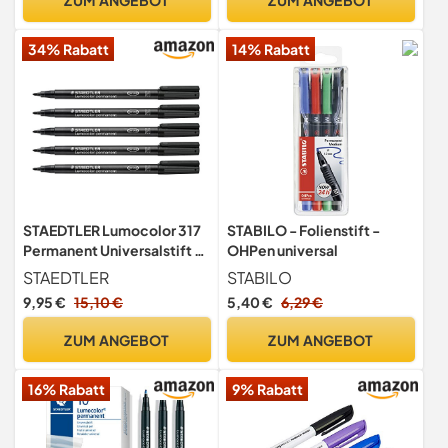
Erase Marker für
Whiteboards Memoboard
34% Rabatt
14% Rabatt
Flipchart
STAEDTLER Lumocolor 317
STABILO - Folienstift -
Permanent Universalstift –
OHPen universal
Schwarz, M
STAEDTLER
STABILO
9,95 €
15,10 €
5,40 €
6,29 €
ZUM ANGEBOT
ZUM ANGEBOT
16% Rabatt
9% Rabatt