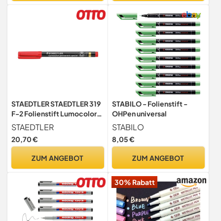
STAEDTLER STAEDTLER 319
STABILO - Folienstift -
F-2 Folienstift Lumocolor
OHPen universal
special F-Spitze, circa 0.6
STAEDTLER
STABILO
mm, permanent, rot, 10
20,70 €
8,05 €
Stück im Kartonetui, 319 F-
2 VE
ZUM ANGEBOT
ZUM ANGEBOT
30% Rabatt