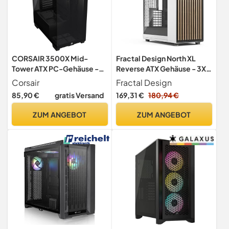
CORSAIR 3500X Mid-
Fractal Design North XL
Tower ATX PC-Gehäuse -
Reverse ATX Gehäuse - 3X
Gehärtetes Panorama-Glas
140mm
Corsair
Fractal Design
- Umgekehrte Verbindung
85,90 €
gratis Versand
169,31 €
180,94 €
Motherboard-Kompatibel
- Keine Lüfter Enthalten -
ZUM ANGEBOT
ZUM ANGEBOT
Schwarz