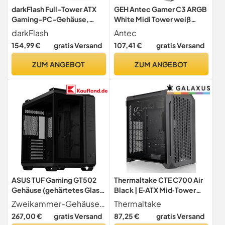
darkFlash Full-Tower ATX
GEH Antec Gamer C3 ARGB
Gaming-PC-Gehäuse,
White Midi Tower weiß
Rückseitig Einsteckbares
Retail
darkFlash
Antec
Motherboard, Zwei
154,99 €
gratis Versand
107,41 €
gratis Versand
Kammern, Panorama-Glas,
bis zu 2 x 360 mm
ZUM ANGEBOT
ZUM ANGEBOT
Radiatoren, RTX 40-
Kompatibel (DY470) (4
PWM-ARGB-Lüfter,
Schwarz)
ASUS TUF Gaming GT502
Thermaltake CTE C700 Air
Gehäuse (gehärtetes Glas,
Black | E‑ATX Mid‑Tower
Zweikammer-Gehäuse,
PC‑Gehäuse | High‑Airflow |
Zweikammer-Gehäuse Im Inneren des GT502 befinden sich zwei Kammern, die unabhängige Kühlzonen für die CPU und die GPU bilden
Thermaltake
Panoramablick, Frontpanel
Tempered‑Glass | leiser
267,00 €
gratis Versand
87,25 €
gratis Versand
High-Speed USB Typ-C​,
Betrieb