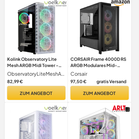
Lüfterpositionen,
mattweiß
Kolink Observatory Lite
CORSAIR Frame 4000D RS
Mesh ARGB Midi Tower -
ARGB Modulares Mid-
mattweiß
Tower ATX PC-Gehäuse –
ObservatoryLiteMeshARGBWH
Corsair
Schwarz
82,99 €
97,50 €
gratis Versand
ZUM ANGEBOT
ZUM ANGEBOT