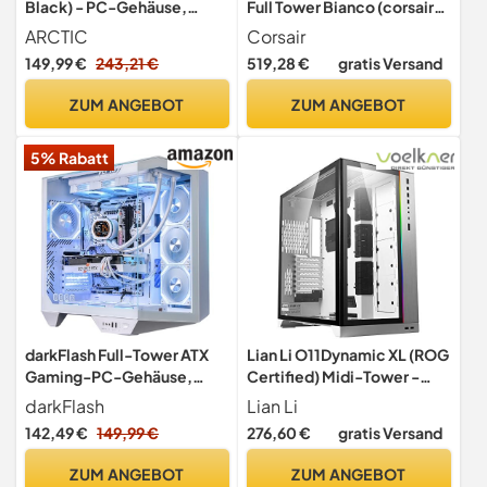
Black) - PC-Gehäuse,
Full Tower Bianco (corsair
Gehärtetes Panorama-Glas
Icue)
ARCTIC
Corsair
149,99 €
243,21 €
519,28 €
gratis Versand
ZUM ANGEBOT
ZUM ANGEBOT
5% Rabatt
darkFlash Full-Tower ATX
Lian Li O11Dynamic XL (ROG
Gaming-PC-Gehäuse,
Certified) Midi-Tower -
Rückseitig Einsteckbares
Midi-Tower PC-Gehaeuse,
darkFlash
Lian Li
Motherboard, Zwei
Gaming-Gehaeuse,
142,49 €
149,99 €
276,60 €
gratis Versand
Kammern, Panorama-Glas,
O11DXL-W, Weiß, Schwarz
bis zu 2 x 360 mm
ZUM ANGEBOT
ZUM ANGEBOT
Radiatoren, RTX 40-