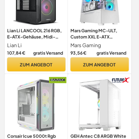
Lian Li LANCOOL 216 RGB,
Mars Gaming MC-ULT,
E-ATX-Gehäuse, Midi-
Custom XXL E-ATX
Tower - schwarz
Gaming-Gehäuse, Dual 90°
Lian Li
Mars Gaming
Rahmenloses Gehärtetes
107,84 €
gratis Versand
93,56 €
gratis Versand
Glas + Seitentür, Volle
Flüssigkühlung, PC Tower
ZUM ANGEBOT
ZUM ANGEBOT
mit Dual Vertical Chamber
Design, Weiß
Corsair Icue 5000t Rgb
GEH Antec C8 ARGB White