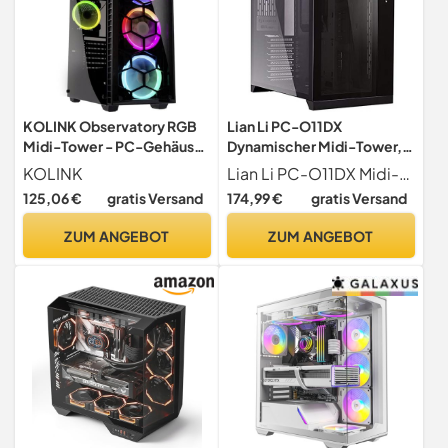
KOLINK Observatory RGB
Lian Li PC-O11DX
Midi-Tower - PC-Gehäuse
Dynamischer Midi-Tower,
- Tempered Glass
gehärtetes Glas - schwarz
KOLINK
Lian Li PC-O11DX Midi-Tower PC-Gehaeuse Schwarz Seitenfenster, Staubfilter
Seitenfenster - ATX -
125,06 €
gratis Versand
174,99 €
gratis Versand
schwarz
ZUM ANGEBOT
ZUM ANGEBOT