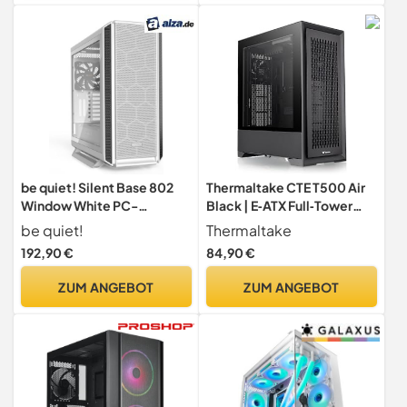
be quiet! Silent Base 802
Thermaltake CTE T500 Air
Window White PC-
Black | E‑ATX Full‑Tower
Gehäuse, 3X Pure Wings 2
PC‑Gehäuse | High‑Airflow |
be quiet!
Thermaltake
140mm, 2 austauschbare
Tempered‑Glass | Leiser
192,90 €
84,90 €
Top- und Frontcover,
Betrieb
entkoppeltes
ZUM ANGEBOT
ZUM ANGEBOT
Mainboardtray