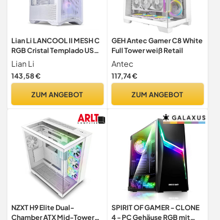
Lian Li LANCOOL II MESH C
GEH Antec Gamer C8 White
RGB Cristal Templado USB-
Full Tower weiß Retail
C Blanca
Lian Li
Antec
143,58 €
117,74 €
ZUM ANGEBOT
ZUM ANGEBOT
NZXT H9 Elite Dual-
SPIRIT OF GAMER - CLONE
Chamber ATX Mid-Tower
4 - PC Gehäuse RGB mit