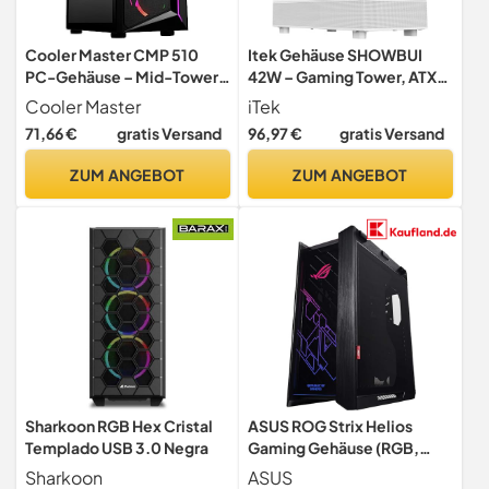
Cooler Master CMP 510
Itek Gehäuse SHOWBUI
PC-Gehäuse – Mid-Tower-
42W – Gaming Tower, ATX,
Gehäuse mit ARGB-
mit 3 12-cm-ARGB-
Cooler Master
iTek
Streifen, Mesh-
Lüftern, 2 USB3-
71,66 €
gratis Versand
96,97 €
gratis Versand
Fronteinlass, 3 x 120mm
Anschlüssen, 1 Typ-C-
ARGB-Lüfter, Seitenwand
Anschluss, Seite und
ZUM ANGEBOT
ZUM ANGEBOT
aus gehärtetem Glas,
Vorderseite aus
vielseitige Kühlung und
gehärtetem Glas. Weiße
Komponentenunterstützun
Ausgabe
g
Sharkoon RGB Hex Cristal
ASUS ROG Strix Helios
Templado USB 3.0 Negra
Gaming Gehäuse (RGB,
EATX/ATX, GPU-Halterung,
Sharkoon
ASUS