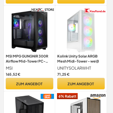
Kühlerunterstützung,ATX-
Gehäuse Schwarz,Gaming
PC-Gehäuse,Type-
C(Schwarz, M2)
MSI MPG GUNGNIR 300R
Kolink Unity Solar ARGB
Airflow Mid-Tower PC-
Mesh Midi-Tower - weiß
Gehäuse - E-ATX
MSI
UNITYSOLARWHT
Unterstützung,
165,52 €
71,25 €
Grafikkartenständer,
schaltbare Halterung,
ZUM ANGEBOT
ZUM ANGEBOT
ARGB-PWM-Lüfter,
Staubfilter, Kabelführung,
6% Rabatt
USB 3.2 Gen 2x2 Typ-C