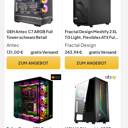
GEH Antec C7 ARGB Full
Fractal Design Meshify 2 XL
Tower schwarz Retail
TG Light, Flexibles ATX Full
Tower Computer Gehäuse
Antec
Fractal Design
mit leicht getöntem
131,00 €
gratis Versand
243,94 €
gratis Versand
Tempered Glass Seitenteil,
schwarz, FD-C-MES2X-02
ZUM ANGEBOT
ZUM ANGEBOT