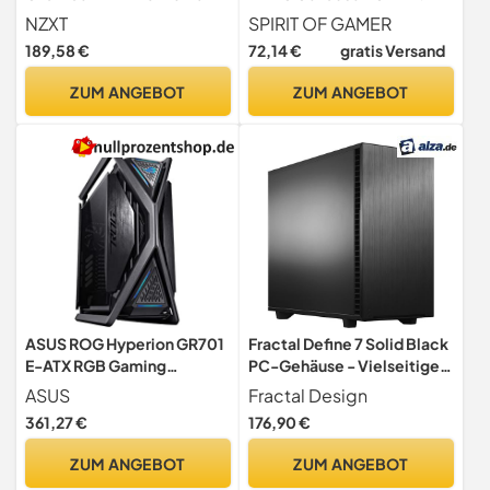
PC Gaming-Gehäuse – CM-
Durchsichtiger Wand Aus
NZXT
SPIRIT OF GAMER
H91EW-01 - Enthält 3 x
Gehärtetem Glas - Erstellen
189,58 €
72,14 €
gratis Versand
120mm F120 RGB Duo-
Sie Ihren Gaming PC -
Lüfter mit Controller –
Tower Mittel Kompatibel
ZUM ANGEBOT
ZUM ANGEBOT
Glasfront, Ober- und
ATX/MATX/ITX - 2 Lüfter
Seitenteile – Weiß
Adressierbar 120mm
Enthalten
ASUS ROG Hyperion GR701
Fractal Define 7 Solid Black
E-ATX RGB Gaming
PC-Gehäuse - Vielseitiger
Gehäuse
Midi-Tower für ATX, Micro-
ASUS
Fractal Design
ATX, ITX Mainboards,
361,27 €
176,90 €
Großzügiger Innenraum,
Leise, Hochwertiges
ZUM ANGEBOT
ZUM ANGEBOT
Design