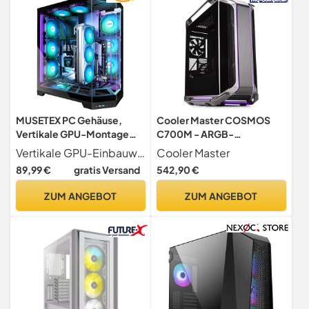
MUSETEX PC Gehäuse,
Cooler Master COSMOS
Vertikale GPU-Montage
C700M - ARGB-
Design, Vorinstallation 5
Aluminiumgehäuse mit
Vertikale GPU-Einbauweise Das MUSETEX GR3 Gaming-Gehäuse verfügt über eine direkte vertikale GPU-Montage. Diese Bauweise präsentiert die Ästhetik Ihrer GPU optimal und unterstreicht Ihren individuellen Stil. Zusätzlich begünstigt die vertikale Position den Luftstrom, was die Kühlleistung verbessert. Die stabile Halterung beugt einem Durchhängen der GPU vor und schützt so den PCIe-Slot des Motherboards. Im Gegensatz zu herkömmlichen Montagen mit leistungsmindernden Verlängerungskabeln, wird die GPU bei unserem innovativen Design direkt in den nativen Slot eingesteckt. So werden Leistungsverluste von 5 30 % vermieden.
Cooler Master
PWM ARGB Lüfter, 360MM
doppelt gebogener
89,99 €
gratis Versand
542,90 €
Rad Support, ATX Mid-
Glasscheibe, ultra-
Tower Gaming PC-Gehäuse
modularem Rahmen und
ZUM ANGEBOT
ZUM ANGEBOT
mit Type-C, 270°
extremer
Panorama-Glas, Schwarz,
Hardwarekapazität - Full
GR3
Tower