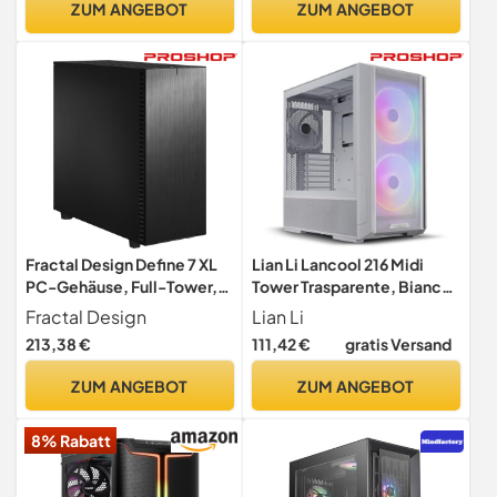
ZUM ANGEBOT
ZUM ANGEBOT
Glas, Typ-C, unterstützt
Wasserkühlungsradiatoren
360mm, Weiß (DS900)
Fractal Design Define 7 XL
Lian Li Lancool 216 Midi
PC-Gehäuse, Full-Tower,
Tower Trasparente, Bianco
ATX/E-ATX, Schwarz -
(lian Li Lancool 216 Rgb
Fractal Design
Lian Li
Fractal Define 7 XL mit
MiD-Tower Pc Case -
213,38 €
111,42 €
gratis Versand
Schalldämmung &
White)
flexiblem
ZUM ANGEBOT
ZUM ANGEBOT
Kabelmanagement
8% Rabatt