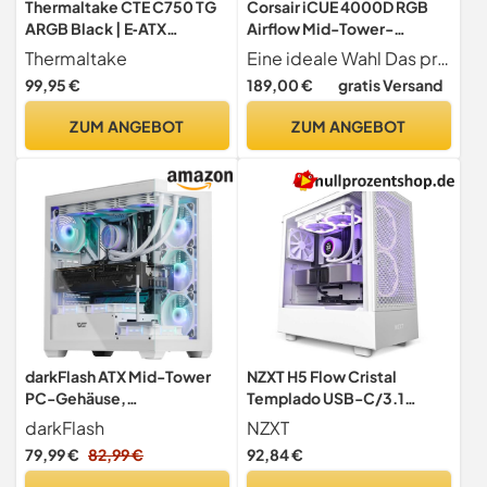
Thermaltake CTE C750 TG
Corsair iCUE 4000D RGB
ARGB Black | E‑ATX
Airflow Mid-Tower-
Full‑Tower PC‑Gehäuse |
Gehäuse, 3 × AF120 RGB
Thermaltake
Eine ideale Wahl Das preisgekrönte 4000D RGB AIRFLOW-Gehäuse bietet eine erstaunliche, vorkonfigurierte Kühlung und RGB-Beleuchtung für Ihr nächstes System, mit drei AF120 RGB ELITE PWM-Lüftern und einer mitgelieferten iCUE Lighting Node PRO RGB-Beleuchtungssteuerung
ARGB‑Sync |
Elite-Lüfter – iCUE Lighting
99,95 €
189,00 €
gratis Versand
Tempered‑Glass |
Node PRO-
High‑Airflow
Beleuchtungssteuerung –
ZUM ANGEBOT
ZUM ANGEBOT
Konstruktion Mit Hohem
Luftdurchsatz - Schwarz
darkFlash ATX Mid-Tower
NZXT H5 Flow Cristal
PC-Gehäuse,
Templado USB-C/3.1
vorinstallierte 4 PWM
Blanca
darkFlash
NZXT
ARGB-Lüfter, Gaming-PC-
79,99 €
82,99 €
92,84 €
Gehäuse mit doppelter
Sichtscheibe gehärtetem