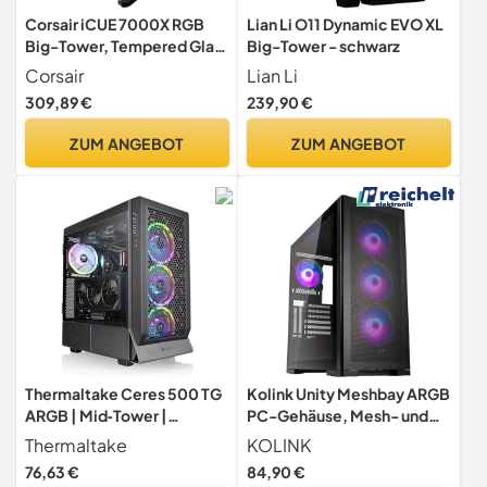
Corsair iCUE 7000X RGB
Lian Li O11 Dynamic EVO XL
Big-Tower, Tempered Glass
Big-Tower - schwarz
- schwarz
Corsair
Lian Li
309,89 €
239,90 €
ZUM ANGEBOT
ZUM ANGEBOT
Thermaltake Ceres 500 TG
Kolink Unity Meshbay ARGB
ARGB | Mid‑Tower |
PC-Gehäuse, Mesh- und
ATX/E‑ATX | 4×
Glas-Paneele, ARGB-
Thermaltake
KOLINK
ARGB‑Lüfter |
Lüfter, Halbe Netzteil-
76,63 €
84,90 €
Tempered‑Glass‑Seitenpan
Hülle, SPCC-Stahl, Mid