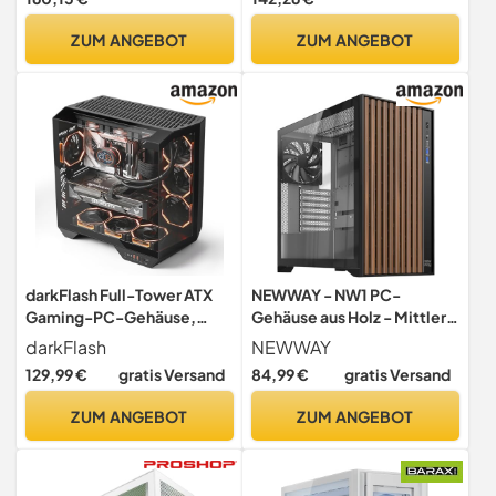
vertikaler
Vorinstallierte RS-Lüfter,
Grafikkarteneinbau
InfiniRail-
ZUM ANGEBOT
ZUM ANGEBOT
Lüfterbefestigungssystem,
Kompatibel mit Reverse-
Connector-Mainboards –
Weiß
darkFlash Full-Tower ATX
NEWWAY - NW1 PC-
Gaming-PC-Gehäuse,
Gehäuse aus Holz - Mittlere
Rückseitig Einsteckbares
Tower kompatibel mit
darkFlash
NEWWAY
Motherboard, Zwei
ATX/Micro-ATX/ITX - Typ C
129,99 €
gratis Versand
84,99 €
gratis Versand
Kammern, Panorama-Glas,
USB - üfter inklusive 3 x 140
bis zu 2 x 360 mm
mm PWM - Seitenpanel aus
ZUM ANGEBOT
ZUM ANGEBOT
Radiatoren, RTX 40-
gehärtetem Glas (schwarz)
Kompatibel (DY470) (1
PWM-ARGB-Lüfter,
Schwarz)