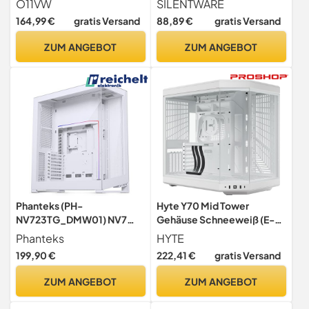
O11VW
SILENTWARE
gehärtetes Glas-
164,99 €
gratis Versand
88,89 €
gratis Versand
Seitenfenster, 4X 120mm
A-RGB Hydro-Lager Lüfter,
ZUM ANGEBOT
ZUM ANGEBOT
GPU bis 383mm,
Abnehmbarer Mesh Deckel,
ATX Netzteil, Schwarz
Phanteks (PH-
Hyte Y70 Mid Tower
NV723TG_DMW01) NV7
Gehäuse Schneeweiß (E-
Showcase Full-Tower
ATX/ATX/M-ATX/M-ITX)
Phanteks
HYTE
Chassis, hohe
199,90 €
222,41 €
gratis Versand
Luftstromleistung,
integrierte D/A-RGB-
ZUM ANGEBOT
ZUM ANGEBOT
Beleuchtung, nahtloses
gehärtetes Glasdesign, 12