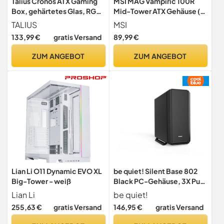
Talius Cronos ATX Gaming
MSI MAG Vampiric 100R
Box, gehärtetes Glas, RGB-
Mid-Tower ATX Gehäuse (1x
Lüfter (in DREI Farben
USB 3.1 Anschluss, 1x
TALIUS
MSI
erhältlich) (Schwarz)
120mm A-RGB Fan im
133,99 €
gratis Versand
89,99 €
Lieferumfang, schwarz,
RGB)
ZUM ANGEBOT
ZUM ANGEBOT
Lian Li O11 Dynamic EVO XL
be quiet! Silent Base 802
Big-Tower - weiß
Black PC-Gehäuse, 3X Pure
Wings 140mm, 2
Lian Li
be quiet!
austauschbare Top- und
255,63 €
gratis Versand
146,95 €
gratis Versand
Frontcover, entkoppeltes
Mainboardtray