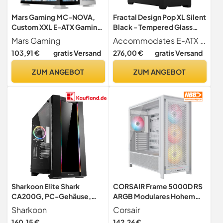
Mars Gaming MC-NOVA,
Fractal Design Pop XL Silent
Custom XXL E-ATX Gaming
Black - Tempered Glass
Tower, Luft- und
Clear Tint - Bitumen Panel
Mars Gaming
Accommodates E-ATX (up to 280 mm) ATX mATX Mini ITX Motherboards
Raumfahrt-Aluminium, Full
and Sound-dampening
103,91 €
gratis Versand
276,00 €
gratis Versand
Dual Window Tempered
Foam – TG Side Panel - Four
Glass, Dual Chamber
120 mm Aspect 12 Fans
ZUM ANGEBOT
ZUM ANGEBOT
Construction, USB-C
Included – E-ATX Silent Full
Tower PC Case
Sharkoon Elite Shark
CORSAIR Frame 5000D RS
CA200G, PC-Gehäuse,
ARGB Modulares Hohem
ARGB, 8-Fach RGB-
Luftstrom Mid-Tower-PC-
Sharkoon
Corsair
Steuerung, klassischer und
Gehäuse – 4X
160,15 €
142,26 €