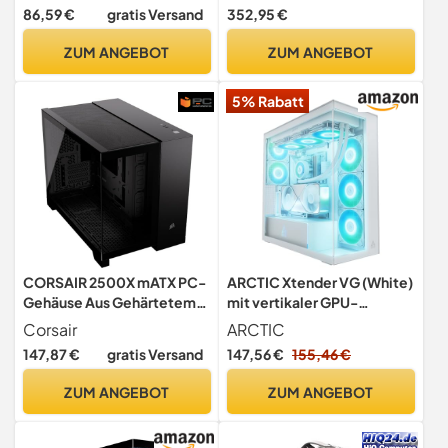
Aluminiumrahmen, Aura
86,59 €
gratis Versand
352,95 €
Sync, 420mm-
Radiatorunterstützung)
ZUM ANGEBOT
ZUM ANGEBOT
schwarz
5% Rabatt
CORSAIR 2500X mATX PC-
ARCTIC Xtender VG (White)
Gehäuse Aus Gehärtetem
mit vertikaler GPU-
Glas - Ohne Lüfter -
Anbringung - PC-Gehäuse
Corsair
ARCTIC
Zweikammer-Design -
147,87 €
gratis Versand
147,56 €
155,46 €
Große Kühlungsflexibilität -
Kompatibel Mit Reverse
ZUM ANGEBOT
ZUM ANGEBOT
Connection Motherboards
- Schwarz