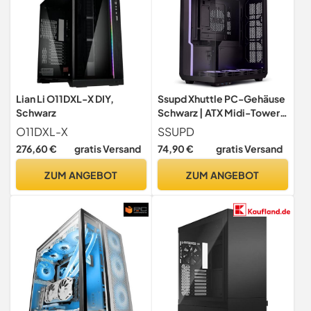
Lian Li O11DXL-X DIY,
Ssupd Xhuttle PC-Gehäuse
Schwarz
Schwarz | ATX Midi-Tower
mit RGB, Tempered Glass,
O11DXL-X
SSUPD
Platz für bis zu 10 Lüfter,
276,60 €
gratis Versand
74,90 €
gratis Versand
Radiatoren bis 360 mm,
Grafikkarten bis 370 mm
ZUM ANGEBOT
ZUM ANGEBOT