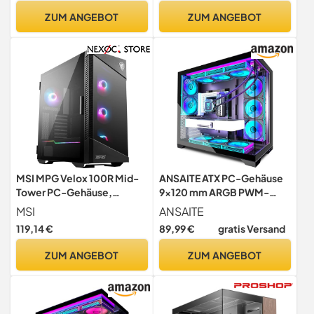
el | Hoher Airflow | USB‑C
Tower, Schwarz
ZUM ANGEBOT
ZUM ANGEBOT
Front I/O | Schwarz
MSI MPG Velox 100R Mid-
ANSAITE ATX PC-Gehäuse
Tower PC-Gehäuse,
9×120 mm ARGB PWM-
geeignet für E-ATX
Lüfter vorinstalliert ，Mid-
MSI
ANSAITE
Mainboards, Front aus
Tower Gaming PC-
119,14 €
89,99 €
gratis Versand
gehärtetem Glas, 4X
Gehäuse, Panorama-
120mm ARGB-Lüfter,
Gehärtetes Glas Schwarz
ZUM ANGEBOT
ZUM ANGEBOT
Mystic Light, unterstützt 2X
Computer-Gehäuse mit
360mm-Kühler & seitliche
Typ-C, 360mm Radiator
Lufteinlässe
Unterstützung，H-D9
(Schwarz)