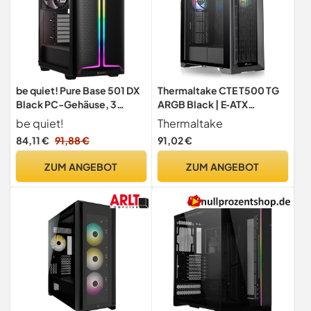
be quiet! Pure Base 501 DX
Thermaltake CTE T500 TG
Black PC-Gehäuse, 3
ARGB Black | E‑ATX
vorinstallierte Pure Wings 3
Full‑Tower PC‑Gehäuse |
be quiet!
Thermaltake
140mm PWM-Lüfter, hoher
ARGB‑Sync |
84,11 €
91,88 €
91,02 €
statischer Druck,
Tempered‑Glass |
dynamisches Front-Design
High‑Airflow
ZUM ANGEBOT
ZUM ANGEBOT
mit eleganter ARGB-
Beleuchtung innen und
außen