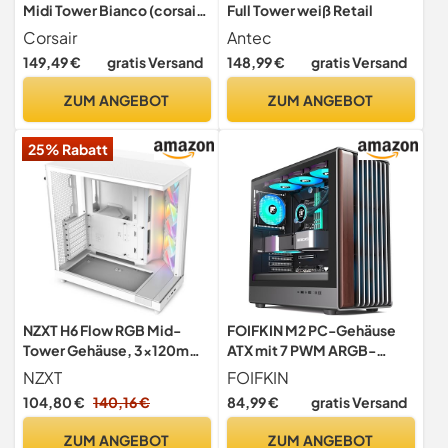
Midi Tower Bianco (corsair
Full Tower weiß Retail
Icue)
Corsair
Antec
149,49 €
gratis Versand
148,99 €
gratis Versand
ZUM ANGEBOT
ZUM ANGEBOT
25% Rabatt
NZXT H6 Flow RGB Mid-
FOIFKIN M2 PC-Gehäuse
Tower Gehäuse, 3x120mm
ATX mit 7 PWM ARGB-
RGB-Lüfter, Weiß
Lüftern, Front aus
NZXT
FOIFKIN
Walnussholz,Computer
104,80 €
140,16 €
84,99 €
gratis Versand
Gehäuse Mid-Tower,Hoher
Luftstrom,360mm
ZUM ANGEBOT
ZUM ANGEBOT