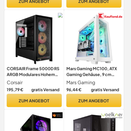
ZUM ANGEBOT
ZUM ANGEBOT
CORSAIR Frame 5000D RS
Mars Gaming MC100, ATX
ARGB Modulares Hohem
Gaming Gehäuse, 9 cm
Luftstrom Mid-Tower-PC-
FRGB Lüfter, Convect-
Corsair
Mars Gaming
Gehäuse – 4X
Cool Belüftung, Schwarz
195,79 €
gratis Versand
96,44 €
gratis Versand
Vorinstallierte RS-Lüfter,
InfiniRail-
ZUM ANGEBOT
ZUM ANGEBOT
Lüfterbefestigungssystem,
Kompatibel mit Reverse-
Connector-Mainboards –
Schwarz