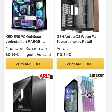
KEDIERS PC Gehäuse-
GEH Antec C8 Wood Full
vorinstalliert 9 ARGB-
Tower schwarz Retail
Lüfter, ATX Mid Tower
Nachdem Sie sich die Beschreibung des KEDIERS-Produkts angesehen haben, werden Sie es sicherlich kaufen, da es das kostengünstigste aller PC-Seaview-Gehäuse ist. Um den Bedürfnissen von mehr Kunden gerecht zu werden, haben wir mehr Kosten in die Vorinstallation von 9 PWM ARGB-Lüftern Infinity Mirror investiert.
Antec
Gaming Gehäuse, mit
80,99 €
gratis Versand
110,84 €
doppeltem gehärtetem
Glas Vollbild
ZUM ANGEBOT
ZUM ANGEBOT
Computergehäuse
(Schwarz, H9)