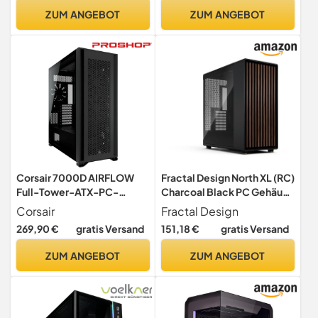
werkzeuglose Seitenteile),
ZUM ANGEBOT
ZUM ANGEBOT
Schwarz
Corsair 7000D AIRFLOW
Fractal Design North XL (RC)
Full-Tower-ATX-PC-
Charcoal Black PC Gehäuse
Gehäuse (Frontverkleidung
mit Reverse-Motherboard-
Corsair
Fractal Design
für Hohen Luftdurchsatz,
Unterstützung - inkl. 3X
269,90 €
gratis Versand
151,18 €
gratis Versand
Drei Inbegriffene 140-mm-
140mm Lüftern - Type-C
LÜFTER mit PWM-
USB - ATX Full Tower Case
ZUM ANGEBOT
ZUM ANGEBOT
Repeater, Kabelführung,
Großen Innenraum)
Schwarz, CC-9011218-WW