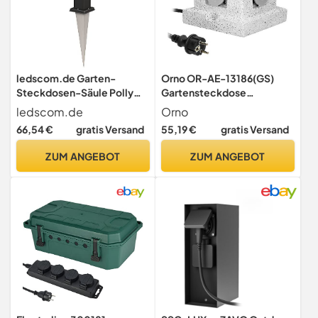
ledscom.de Garten-
Orno OR-AE-13186(GS)
Steckdosen-Säule Polly
Gartensteckdose
schwarz mit Erdspieß für
Steinoptik 4-fach IP44
ledscom.de
Orno
außen, 3-Fach, Smart
Wasserdicht 3m Kabel
66,54 €
gratis Versand
55,19 €
gratis Versand
Home, Edelstahl, eckig,
3680W 16A 1535024, grau
38cm
ZUM ANGEBOT
ZUM ANGEBOT