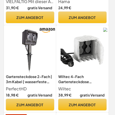
VIELFÄLTIG Mit dieser Außen-Steckdose können Sie bequem und unauffällig jeden Winkel Ihres Gartens mit Strom versorgen. Ob zum Betrieb von Beleuchtung, Gartenpumpen, Hochdruckreiniger uvm. Ihren Ideen sind keine Grenzen gesetzt!
Hama
16A, rund, Energiesäule
Außensteckdose zur App-
31,90 €
gratis Versand
24,99 €
Mehrfachsteckdose Außen
und Sprachsteuerung von
Outdoor Stein Optik
Weihnachtsbeleuchtung
ZUM ANGEBOT
ZUM ANGEBOT
Außensteckdose 4-fach
außen, Gartengeräten,
Granit
Weihnachtsdeko,wetterfe
spitzwassergeschützt
st IP44,2300W,10A) grau
Felsen
Gartensteckdose 2-Fach |
Wiltec 4-Fach
3m Kabel | wasserfeste
Gartensteckdose
Außensteckdose | Outdoor
Außensteckdose Kunstharz
PerfectHD
Wiltec
2X Steckdose | IP44
IP44 Outdoor Steinoptik
18,98 €
gratis Versand
38,99 €
gratis Versand
spritzwassergeschützt | mit
5m Kabel
Erdspieß | schwarz
ZUM ANGEBOT
ZUM ANGEBOT