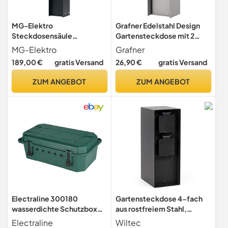
MG-Elektro
Grafner Edelstahl Design
Steckdosensäule
Gartensteckdose mit 2
(Anthrazit) |
Steckdosen, IP44, eckig,
MG-Elektro
Grafner
Außensteckdose
KEIN ROST – Klarlack-
189,00 €
gratis Versand
26,90 €
gratis Versand
wetterfest IP55, Edelstahl,
Beschichtung, klein und
Modernes Design &
schmal, Energiesäule
ZUM ANGEBOT
ZUM ANGEBOT
Premium Qualität
Mehrfach Metall Außen
Steckdose 2-fach silber
poliert
Electraline 300180
Gartensteckdose 4-fach
wasserdichte Schutzbox
aus rostfreiem Stahl,
für Elektroanschlüsse im
eckige Steckdosensäule
Electraline
Wiltec