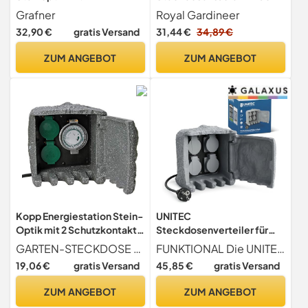
Steckdosen, IP44, 3680W /
Steckdosen-Säule für den
Grafner
Royal Gardineer
16A, eckig, Energiesäule
Garten,
32,90 €
gratis Versand
31,44 €
34,89 €
Mehrfachsteckdose Außen
spritzwassergeschützt IP44
Outdoor Stein Optik
(Gartensteckdosensäule,
ZUM ANGEBOT
ZUM ANGEBOT
Außensteckdose 4-fach
Steckdosensäule aussen,
Granit
Netzkabel)
spitzwassergeschützt
Felsen
Kopp Energiestation Stein-
UNITEC
Optik mit 2 Schutzkontakt-
Steckdosenverteiler für
Steckdosen 250 V &
den Garten in Steinoptik,
GARTEN-STECKDOSE Die verschließbare Steinsteckdose verfügt über 2 Schutzkontakt-Dosen mit Klappdeckel. Der Garten Strom-Verteiler überzeugt durch seine schöne Steinoptik. Geschlossen ist der Stein nicht als Steckdose erkennbar.
FUNKTIONAL Die UNITEC Garten Steckdose in Stein-Optik verfügt über vier Steckdosen
Zeitschaltuhr I
Gartensteckdose,
19,06 €
gratis Versand
45,85 €
gratis Versand
Gartensteckdose Stein-
Außensteckdose, IP 44, 4
Optik für Draußen I Außen-
Steckdosen Würfel
ZUM ANGEBOT
ZUM ANGEBOT
Steckdose Steinoptik I