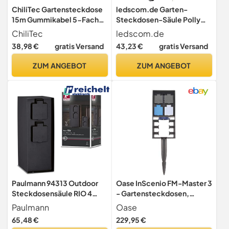
ChiliTec Gartensteckdose
ledscom.de Garten-
15m Gummikabel 5-Fach
Steckdosen-Säule Polly
Außensteckdose Schwarz
mit Erdspieß und 2m Kabel
ChiliTec
ledscom.de
für außen, IP44, 4-Fach,
38,98 €
gratis Versand
43,23 €
gratis Versand
anthrazit, eckig, 40cm
ZUM ANGEBOT
ZUM ANGEBOT
Paulmann 94313 Outdoor
Oase InScenio FM-Master 3
Steckdosensäule RIO 4
- Gartensteckdosen,
fach max. 3,650 Watt
Reichweite bis 80 m,
Paulmann
Oase
Außenbeleuchtung
Ganzjahreseinsatz,
65,48 €
229,95 €
Anthrazit
spritzwassergeschützt,