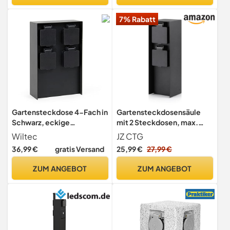
Gartensteckdose
Garten
7% Rabatt
Staubdicht Wetterfest
Outdoor Steckdose mit
Klappdeckel
Gartensteckdose 4-Fach in
Gartensteckdosensäule
Schwarz, eckige
mit 2 Steckdosen, max.
Steckdosensäule mit IP44
3680W, IP44, Aluminium
Wiltec
JZ CTG
für Außenbereiche
Außensteckerdose, für den
36,99 €
gratis Versand
25,99 €
27,99 €
Außenbereich - eckig
schwarz
ZUM ANGEBOT
ZUM ANGEBOT