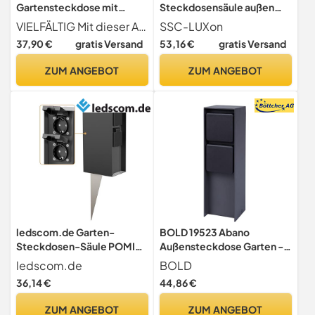
Gartensteckdose mit
Steckdosensäule außen
Erdspieß und Tür, 2
schwarz IP44 Edelstahl -
VIELFÄLTIG Mit dieser Außen-Steckdose können Sie bequem jeden Winkel Ihres Gartens mit Strom versorgen. Ob zum Betrieb von Beleuchtung, Gartenpumpen, Hochdruckreiniger uvm. Ihren Ideen sind keine Grenzen gesetzt! Mit dem beigefügten Metall-Erdspieß kann die Gartensteckdose auf dem Rasen oder Beet aufgestellt werden. Zudem kann die Steckdose auch ohne Erdspieß auf Beton, Pflaster oder Terrassenplatten verschraubt werden.
SSC-LUXon
Steckdosen, 3600 Watt,
Gartensteckdose mit 2
37,90 €
gratis Versand
53,16 €
gratis Versand
schwarz, Höhe: 30 cm,
Steckdosen - Energiesäule
IP44, KEIN ROST –
für Terrasse & Garten
ZUM ANGEBOT
ZUM ANGEBOT
Pulverbeschichtung,
Energiesäule Mehrfach
Metall Außen Steckdose 2-
Fach
ledscom.de Garten-
BOLD 19523 Abano
Steckdosen-Säule POMI
Außensteckdose Garten -
mit Erdspieß für außen,
2-Fach Steckdosensäule
ledscom.de
BOLD
IP44, 4-fach, anthrazit,
Anthrazit
36,14 €
44,86 €
eckig, 23cm
ZUM ANGEBOT
ZUM ANGEBOT