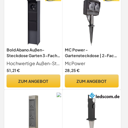
Bold Abano Außen-
MC Power -
Steckdose Garten 3-Fach
Gartensteckdose | 2-Fach
Steckdosensäule Anthrazit
Außensteckdose mit
Hochwertige Außen-Steckdose hergestellt aus rostfreiem, hochwertigem Aluminium mit einer Belastbarkeit von bis zu 3680 Watt und 3 Schuko Anschlüssen
McPower
Zeitschaltuhr, IP44, 3m
51,21 €
28,25 €
Kabel mit Erdspieß,
Doppelsteckdose mit
ZUM ANGEBOT
ZUM ANGEBOT
Deckel für Draußen,
Außenbereich