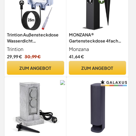
Trintion Außensteckdose
MONZANA®
Wasserdicht
Gartensteckdose 4fach
Aussensteckdose 2 Fach
IP44 Metallspieß Garten
Trintion
Monzana
Doppel Steckdose Außen
Außensteckdose
29,99 €
30,99 €
41,64 €
mit 25M Kabel Schalter
Steckdosensäule
Klappdeckel,Wandsteckdo
Mehrfachsteckdose
ZUM ANGEBOT
ZUM ANGEBOT
se Feuchtraum Aufputz
Steckdosenverteiler
Wetterfest Outdoor
outdoor Edelstahl Schwarz
Gartensteckdose,Grau