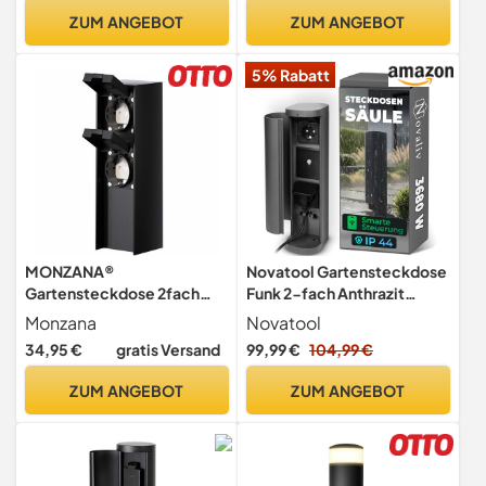
Gartenbeleuchtung
dimmbar (Belastung max.
ZUM ANGEBOT
ZUM ANGEBOT
Edelstahl Steuerung
40-320 W)
5% Rabatt
MONZANA®
Novatool Gartensteckdose
Gartensteckdose 2fach
Funk 2-fach Anthrazit
IP44 Metallspieß Garten
SMART WIFI APP IP44
Monzana
Novatool
Außensteckdose
Steckdose rund Aussen
34,95 €
gratis Versand
99,99 €
104,99 €
Steckdosensäule
Gartensteckdose Outdoor
Mehrfachsteckdose
Steckdosesäule Garten
ZUM ANGEBOT
ZUM ANGEBOT
Steckdosenverteiler
Steckdosenturm
Outdoor Edelstahl Schwarz