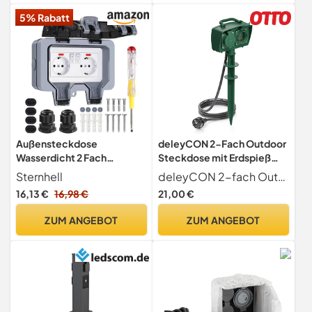
Garten-Steckdose Aussen I
5% Rabatt
Grau – 145323019
Außensteckdose
deleyCON 2-Fach Outdoor
Wasserdicht 2 Fach
Steckdose mit Erdspieß
Outdoor Steckdose IP66
IP44 5m Kabel
Sternhell
deleyCON 2-fach Outdoor-Steckdose mit Erdspieß und 2x Schutzkontaktbuchsen
mit Schalter
16,13 €
16,98 €
21,00 €
Kontrollleuchte,
Aussensteckdose
ZUM ANGEBOT
ZUM ANGEBOT
Wandsteckdose
Gartensteckdose mit
Abschließbar Klappdeckel
für Garten Außenbereich
Feuchträume