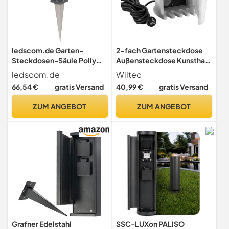
ledscom.de Garten-
2-fach Gartensteckdose
Steckdosen-Säule Polly
Außensteckdose Kunstharz
mit Erdspieß für außen,
Zeitschaltuhr IP44 Outdoor
ledscom.de
Wiltec
IP44, 3-Fach, Smart Home,
Steinoptik 5m Kabel
66,54 €
gratis Versand
40,99 €
gratis Versand
anthrazit, eckig, 38cm
ZUM ANGEBOT
ZUM ANGEBOT
Grafner Edelstahl
SSC-LUXon PALISO