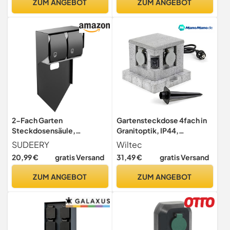
ZUM ANGEBOT
ZUM ANGEBOT
pin) Höhe 50cm, Anthrazit
2-Fach Garten
Gartensteckdose 4fach in
Steckdosensäule,
Granitoptik, IP44,
Gartensteckdose Aussen
Außensteckdose mit
SUDEERY
Wiltec
Wasserdicht,
Sensor für Dämmerung und
20,99 €
gratis Versand
31,49 €
gratis Versand
Außensteckdosensäule mit
1,5m Kabel
IP44 Schutzklasse für
ZUM ANGEBOT
ZUM ANGEBOT
Außenbereiche, Schwarz