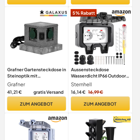
5% Rabatt
Grafner Gartensteckdose in
Aussensteckdose
Steinoptik mit
Wasserdicht IP66 Outdoor
Dämmerungssensor
Steckdose mit Schalter
Grafner
Sternhell
ON/Auto, 4 Steckdosen,
Kontrollleuchte, 3680W
41,21 €
gratis Versand
16,14 €
16,99 €
3680W / 16A, 3 Meter
Wetterfest
Zuleitung mit Stecker,
Außensteckdose Aufputz
ZUM ANGEBOT
ZUM ANGEBOT
eckig, Energiesäule
Wand Garten Steckdose
Mehrfachsteckdose Außen
mit Klappdeckel inklusive
Outdoor Stein Optik Würfel
Gärten Schwimmbad
Aussenbereich