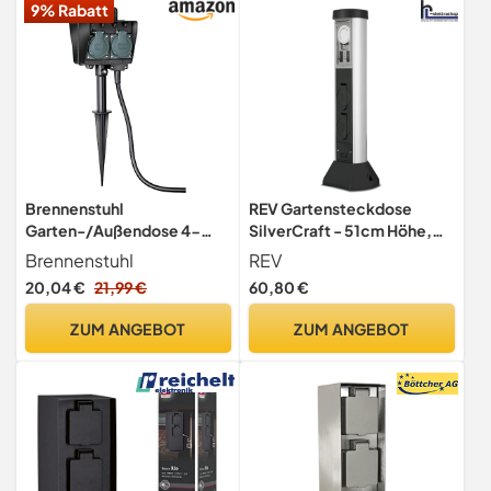
9% Rabatt
Brennenstuhl
REV Gartensteckdose
Garten-/Außendose 4-
SilverCraft - 51cm Höhe,
Fach mit Erdspieß
2fach, Zeitschaltuhr,
Brennenstuhl
REV
(wetterfester Kunststoff,
schwarz
20,04 €
21,99 €
60,80 €
Außensteckdose mit
wasserdichtem Gehäuse,
ZUM ANGEBOT
ZUM ANGEBOT
Kabel 1,4m) französisches
Stecksystem