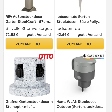
REV Außensteckdose
ledscom.de Garten-
Garten SteelCraft - 57cm,
Steckdosen-Säule Polly
2-Fach, Zeitschaltuhr,
mit Erdspieß für außen,
Stilvolle Stromversorgung für den Garten Aussensteckdose SteelCraft von REV - ideal für den Anschluss von Gartenleuchten, Lichterketten, Radios, Elektrogrills und mehr
ledscom.de
Silber
IP44, 3-Fach mit
72,58 €
gratis Versand
42,64 €
gratis Versand
Timer/Zeitschaltuhr,
Edelstahl, eckig, schwarz,
ZUM ANGEBOT
ZUM ANGEBOT
38cm
Grafner Gartensteckdose in
Hama WLAN Steckdose
Steinoptik mit 4
Outdoor (Gartensteckdose
Steckdosen, IP44, 3680W /
ohne Hub, WLAN