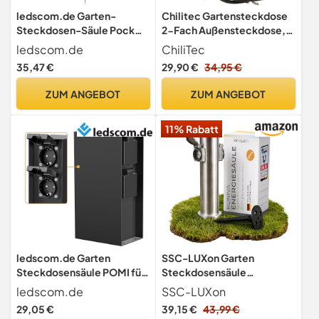
ledscom.de Garten-
Chilitec Gartensteckdose
Steckdosen-Säule Pock
2-Fach Außensteckdose,
mit Erdspieß für außen, 4-
10m Kabel
ledscom.de
ChiliTec
Fach, Stein-Optik, eckig,
35,47 €
29,90 €
34,95 €
39,5cm
ZUM ANGEBOT
ZUM ANGEBOT
11% Rabatt
ledscom.de Garten
SSC-LUXon Garten
Steckdosensäule POMI für
Steckdosensäule
außen, IP44, 4-Fach,
Gartensteckdose mit
ledscom.de
SSC-LUXon
Edelstahl, schwarz, eckig,
Erdspieß Outdoor Edelstahl
29,05 €
39,15 €
43,99 €
23 cm
rostfrei - Stromsäule