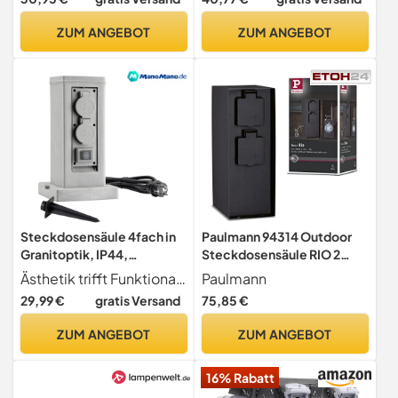
33 cm
Energiesäule
Mehrfachsteckdose
ZUM ANGEBOT
ZUM ANGEBOT
Outdoor Metall
Außensteckdose 4-Fach
Steckdosensäule 4fach in
Paulmann 94314 Outdoor
Granitoptik, IP44,
Steckdosensäule RIO 2
Außensteckdose mit zwei
fach max. 3,650 Watt
Ästhetik trifft Funktionalität Elegante Granitoptik, perfekt für jede Gartengestaltung, verbindet Schönheit mit Praxis.
Paulmann
Schaltern und 1,5m Kabel
Zeitschaltuhr
29,99 €
gratis Versand
75,85 €
Außenbeleuchtung
Anthrazit
ZUM ANGEBOT
ZUM ANGEBOT
Gartenbeleuchtung
Edelstahl Steuerung
16% Rabatt