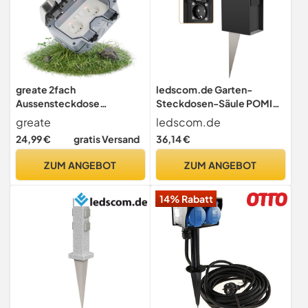
greate 2fach
ledscom.de Garten-
Aussensteckdose
Steckdosen-Säule POMI
wasserdicht mit Schalter
mit Erdspieß für außen,
greate
ledscom.de
für Garten
IP44, 4-fach, schwarz,
24,99 €
gratis Versand
36,14 €
eckig, 23cm
ZUM ANGEBOT
ZUM ANGEBOT
14% Rabatt