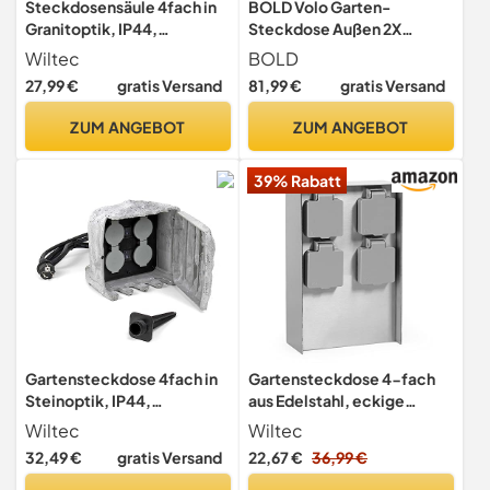
Steckdosensäule 4fach in
BOLD Volo Garten-
Granitoptik, IP44,
Steckdose Außen 2X
Außensteckdose mit 1,5m
Schuko - Steckdosensäule
Wiltec
BOLD
Kabel und Erdspieß
Anthrazit IP44
27,99 €
gratis Versand
81,99 €
gratis Versand
ZUM ANGEBOT
ZUM ANGEBOT
39% Rabatt
Gartensteckdose 4fach in
Gartensteckdose 4-fach
Steinoptik, IP44,
aus Edelstahl, eckige
Außensteckdose mit Zwei
Steckdosensäule mit IP44
Wiltec
Wiltec
Schaltern und 1,5m Kabel
für Außenbereiche
32,49 €
gratis Versand
22,67 €
36,99 €