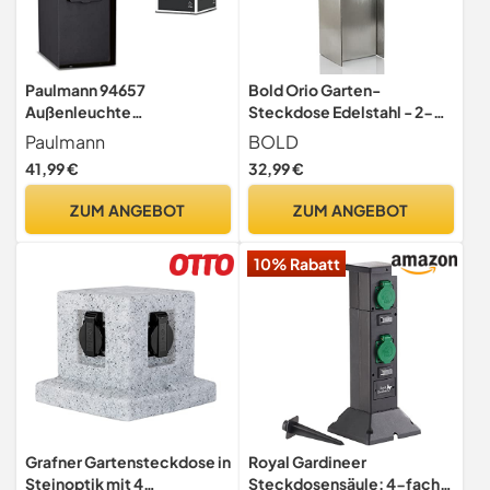
Paulmann 94657
Bold Orio Garten-
Außenleuchte
Steckdose Edelstahl - 2-
Steckdosensäule Rio 2-
Fach Aussen-
Paulmann
BOLD
fach IP44 eckig max. 3.650
Steckdosensaeule IP44
41,99 €
32,99 €
W Anthrazit Strom im
Garten Metall Verteiler
ZUM ANGEBOT
ZUM ANGEBOT
10% Rabatt
Grafner Gartensteckdose in
Royal Gardineer
Steinoptik mit 4
Steckdosensäule: 4-fach-