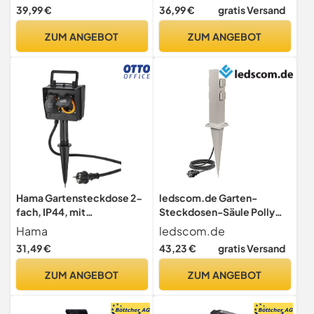
Freien wetterfest IP54 mit
mit IP44 für Außenbereiche
39,99 €
36,99 €
gratis Versand
5 Kabelausgängen (von 7,5
mm bis 12,4 mm),
ZUM ANGEBOT
ZUM ANGEBOT
Abmessung 390x228x138
mm, Grun, Leer X-Large
Hama Gartensteckdose 2-
ledscom.de Garten-
fach, IP44, mit
Steckdosen-Säule Polly
Zeitschaltuhr und Erdspieß
mit Erdspieß und 2m Kabel
Hama
ledscom.de
für außen, IP44, 4-Fach,
31,49 €
43,23 €
gratis Versand
Edelstahl, eckig, 40cm
ZUM ANGEBOT
ZUM ANGEBOT