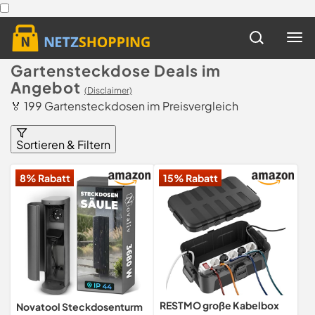
Gartensteckdose Deals im
Angebot
(Disclaimer)
🏅 199 Gartensteckdosen im Preisvergleich
Sortieren & Filtern
8% Rabatt
15% Rabatt
RESTMO große Kabelbox
Novatool Steckdosenturm