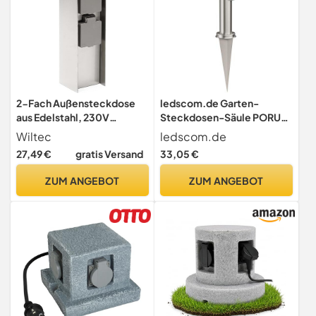
2-Fach Außensteckdose
ledscom.de Garten-
aus Edelstahl, 230V
Steckdosen-Säule PORU
Gartensteckdose mit IP44
mit Erdspieß für außen, 4-
Wiltec
ledscom.de
Schutzklasse für
Fach, Edelstahl, rund, 38cm
27,49 €
gratis Versand
33,05 €
Außenbereiche
ZUM ANGEBOT
ZUM ANGEBOT