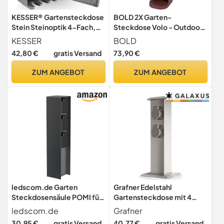
KESSER® Gartensteckdose
BOLD 2X Garten-
Stein Steinoptik 4-Fach,
Steckdose Volo - Outdoor
Außensteckdose
Steckdosensäule IP44
KESSER
BOLD
wasserdicht IP44,
Rostfarben
42,80 €
gratis Versand
73,90 €
Mehrfachsteckdose
Outdoor Garten Terrasse,
ZUM ANGEBOT
ZUM ANGEBOT
mit Dämmerungssensor, 3m
Kabel, 3680W 16A +
Montageset (Grau)
ledscom.de Garten
Grafner Edelstahl
Steckdosensäule POMI für
Gartensteckdose mit 4
außen, IP44, 3-fach,
Steckdosen, IP54, eckig,
ledscom.de
Grafner
Edelstahl, anthrazit, eckig,
Klarlack-Beschichtung,
30,95 €
gratis Versand
40,77 €
gratis Versand