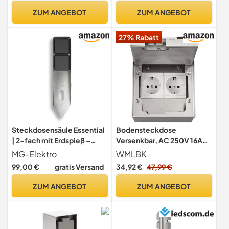
Außenbereich 2 Fach
ZUM ANGEBOT
ZUM ANGEBOT
27% Rabatt
Steckdosensäule Essential
Bodensteckdose
| 2-fach mit Erdspieß –
Versenkbar, AC 250V 16A
Edelstahl | IP55, wetterfest
Wasserdichte Edelstahl-
MG-Elektro
WMLBK
& robust – Außensteckdose
Einbausteckdose mit Zwei
99,00 €
gratis Versand
34,92 €
47,99 €
für Terrasse & Garten
EU-Stecker für Zuhause,
Büros und Garten
ZUM ANGEBOT
ZUM ANGEBOT