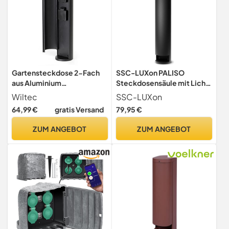
Gartensteckdose 2-Fach
SSC-LUXon PALISO
aus Aluminium
Steckdosensäule mit Licht
Steckdosensäule mit IP44
schwarz IP44 Edelstahl -
Wiltec
SSC-LUXon
für Außenbereich mit 2
Außensteckdose mit 2
64,99 €
gratis Versand
79,95 €
Steckdosen
Steckdosen & G9 Fassung -
Pollerleuchte für Garten &
ZUM ANGEBOT
ZUM ANGEBOT
Terrasse