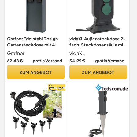
Grafner Edelstahl Design
vidaXL Außensteckdose 2-
Gartensteckdose mit 4
fach, Steckdosensäule mit
Steckdosen, IP44, eckig,
2 Steckdosen Erdspieß,
Grafner
vidaXL
anthrazit, KEIN ROST –
Gartensteckdose mit
62,48 €
gratis Versand
34,99 €
gratis Versand
Pulver-Beschichtung, klein
Klappdeckeln,
und schmal, Energiesäule
Energiesäule, Schwarz Grün
ZUM ANGEBOT
ZUM ANGEBOT
Mehrfach Metall Außen
PP
Steckdose 4-Fach schwarz