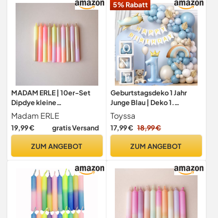
5% Rabatt
MADAM ERLE | 10er-Set
Geburtstagsdeko 1 Jahr
Dipdye kleine
Junge Blau | Deko 1.
Geburtstagskerzen |
Geburtstag Junge mit
Madam ERLE
Toyssa
GOLDENE ELLA |
Ballonbox
19,99 €
gratis Versand
17,99 €
18,99 €
handgemachte Kerzen für
Geburtstagszug| neon-
ZUM ANGEBOT
ZUM ANGEBOT
pastell farbig | bunt |
Kerzen Kinder-Geburtstag
| Dekokerzen |