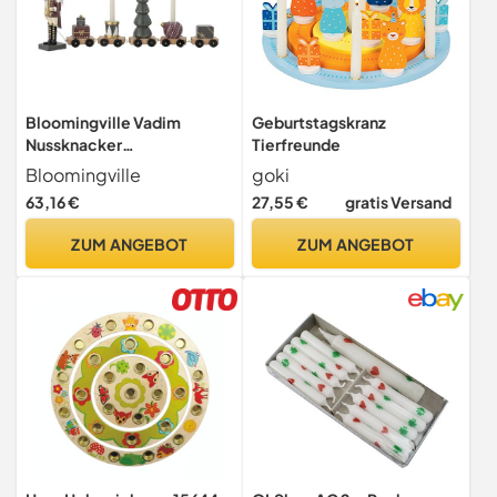
Bloomingville Vadim
Geburtstagskranz
Nussknacker
Tierfreunde
Tischdekoration zu
Bloomingville
goki
Weihnachten als Zug mit
63,16 €
27,55 €
gratis Versand
Weihnachtsfiguren als
dekorativer Kerzenhalter
ZUM ANGEBOT
ZUM ANGEBOT
für eine gemütliche
Atmosphäre 45cm