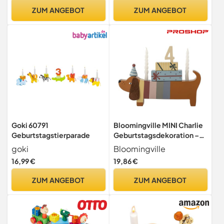
Geburtstagszug Mädchen
ZUM ANGEBOT
ZUM ANGEBOT
Geburtstagskranz
Geburtstagskerzen Zug
Geburtstagsring Deko
Goki 60791
Bloomingville MINI Charlie
Geburtstagstierparade
Geburtstagsdekoration –
Braun – FSC®100%
goki
Bloomingville
Lotusbaumholz & MDF –
16,99 €
19,86 €
Hund mit Kerzenhalter und
Zahlen von 0-9 –
ZUM ANGEBOT
ZUM ANGEBOT
Geschenkbox – 28 × 14 × 5
cm, 82054440