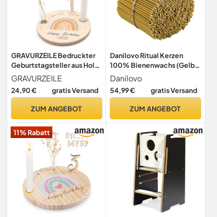
GRAVURZEILE Bedruckter
Danilovo Ritual Kerzen
Geburtstagsteller aus Holz
100% Bienenwachs (Gelb)
- Regenbogen Pastell Rosa
- Orthodoxe Kerzen für
GRAVURZEILE
Danilovo
- Personalisiert mit Name &
Gebet Tischdeko Hochzeit
24,90 €
gratis Versand
54,99 €
gratis Versand
Datum - inkl. Kerzenhalter,
- Ungiftig, Ruß - Tropffrei,
Glasvase & Zahlen 0-9 -
Nachhaltige Produkte, N60,
ZUM ANGEBOT
ZUM ANGEBOT
Geschenk für Baby & Kinder
Höhe: 20,5 cm, Ø 6,6 mm
zum Geburtstag
(200 stück)
11% Rabatt