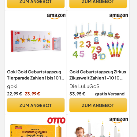
ZUM ANGEBOT
ZUM ANGEBOT
Unruhe Baby
Goki Goki Geburtstagszug
Goki Geburtstagszug Zirkus
Tierparade Zahlen 1 bis 10 10
Zikuswelt Zahlen 1-10 10
Kerzen weiße Lulugos
Kerzen bunt - Die LuLuGoS
goki
Die LuLuGoS
22,99 €
23,99 €
33,95 €
gratis Versand
ZUM ANGEBOT
ZUM ANGEBOT