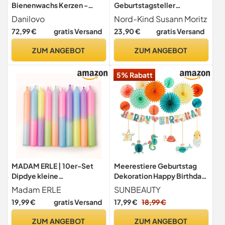
Bienenwachs Kerzen -
Geburtstagsteller
Orthodoxe Kerzen für
personalisiert – Wal 1
Danilovo
Nord-Kind Susann Moritz
Gebet, Rituals, Tischdeko
72,99 €
gratis Versand
23,90 €
gratis Versand
Hochzeit - Ungiftig, Ruß -
Tropffrei, Lang,
ZUM ANGEBOT
ZUM ANGEBOT
Nachhaltige Produkte,
N100, Höhe: 16 cm, Ø 5,7
5% Rabatt
mm
MADAM ERLE | 10er-Set
Meerestiere Geburtstag
Dipdye kleine
Dekoration Happy Birthday
Geburtstagskerzen | SUSI |
Girlande Papier Fächer
Madam ERLE
SUNBEAUTY
handgemachte Kerzen für
Kindergeburtstag Deko
19,99 €
gratis Versand
17,99 €
18,99 €
Geburtstagszug| neon |
Unterwasser Party
bunt | Kerzen Kinder-
Seepferd Seestern
ZUM ANGEBOT
ZUM ANGEBOT