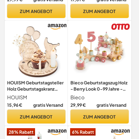
Geburtstag Zug
Geburtstagstisch mit
Geburtstagszug Mädchen
Zahlen 1 2 3 4 5 6, in Blau für
ZUM ANGEBOT
ZUM ANGEBOT
Geburtstagskranz
Jungen, Perfekte Deko für
Geburtstagskerzen Zug
Kindergeburtstage, 16cm x
Geburtstagsring Deko
12cm x 7cm, ab 1 Jahr
HOUISM Geburtstagsteller
Bieco Geburtstagszug Holz
Holz Geburtstagskranz
- Berry Look 0-99 Jahre -
Geburtstagsdeko mit
Junge - Mädchen 1
HOUISM
Bieco
Gravur,Kerzenhalter, Vase
geburtstag
15,96 €
gratis Versand
29,99 €
gratis Versand
& Zahlen, Jahreszahlen 0-9,
Geburtstagsring
Kinder personalisierter
Geburtstagsteller
ZUM ANGEBOT
ZUM ANGEBOT
Geburtstagsteller als
Geburtstagskranz Kerzen
Geburtstagsgeschenk
Geburtstagskerze
28% Rabatt
6% Rabatt