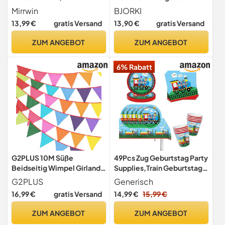
Musselin Baumwolle Stoff
Musselin für
Mirrwin
BJORKI
Wimpelkette mit Quasten
Kindergeburtstag
13,99 €
gratis Versand
13,90 €
gratis Versand
WimpelketteOutdoor
Wetterfest Kinderzimmer
ZUM ANGEBOT
ZUM ANGEBOT
Deko Girlande Geburtstag
für Hausbett, Kinderbett,
6% Rabatt
Wanddeko
G2PLUS 10M Süße
49Pcs Zug Geburtstag Party
Beidseitig Wimpel Girlande
Supplies,Train Geburtstag
Stoff: Orange
Party Geschirr, Zug
G2PLUS
Generisch
Partygeschirr Train
16,99 €
gratis Versand
14,99 €
15,99 €
Set,Teller Train
Kindergeburtstag Deko
ZUM ANGEBOT
ZUM ANGEBOT
Auto Pappteller Becher