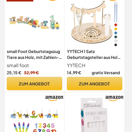
small Foot Geburtstagszug
YYTECH 1 Satz
Tiere aus Holz, mit Zahlen-
Geburtstagsteller aus Holz,
Lokomotive, 6 Waggons mit
Personalisierter
small foot
YYTECH
Tierfiguren, Zahlensteckern
Geburtstagskranz,
25,15 €
32,99 €
14,99 €
gratis Versand
1–9, Deko für
Geburtstagszug DIY
Kindergeburtstage, 12626
Geburtstagsdeko
ZUM ANGEBOT
ZUM ANGEBOT
Geburtstagsteller, mit
Zahlen 0-9,
Geburtstagstischdeko für
Kinder und Baby