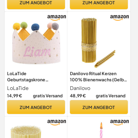
ZUM ANGEBOT
ZUM ANGEBOT
Produkte, N100, Höhe: 16,5
Kinderkerzen
cm, Ø 5,7 mm (350 stück)
Geburtstagszug Minikerzen
bunt Baumkerzen bunt neon
dip Dye Kerzen happy
rainbow
LoLaTide
Danilovo Ritual Kerzen
Geburtstagskrone
100% Bienenwachs (Gelb)
personalisiert mit Namen,
- Orthodoxe Kerzen für
LoLaTide
Danilovo
Jungen und Mädchen
Gebet Tischdeko Hochzeit
14,99 €
gratis Versand
48,99 €
gratis Versand
Geburtstagskronen mit 0-9
- Ungiftig, Ruß - Tropffrei,
Zahlenknöpfen,
Nachhaltige Produkte,
ZUM ANGEBOT
ZUM ANGEBOT
Wiederverwendbare
N30, Höhe: 29,5 cm, Ø 8,5
Partydekorationen (Beige)
mm (100 stück)