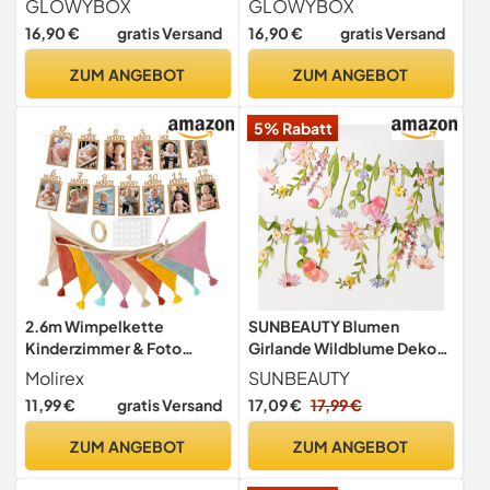
GLOWYBOX
GLOWYBOX
Kerzenring Kerzen für
Kindergeburtstag bunte
16,90 €
gratis Versand
16,90 €
gratis Versand
Babygeburtstag
Kinderkerzen
1.Geburtstag bunte
Geburtstagszug Minikerzen
ZUM ANGEBOT
ZUM ANGEBOT
Kinderkerzen
bunt Baumkerzen bunt neon
Geburtstagszug Minikerzen
dip Dye Kerzen neonpink
5% Rabatt
bunt Baumkerzen bunt neon
dip Dye Kerzen Baby
Regenbogen
2.6m Wimpelkette
SUNBEAUTY Blumen
Kinderzimmer & Foto
Girlande Wildblume Deko
Banner 1. Geburtstag,
Banner in Vielen Farben
Molirex
SUNBEAUTY
Geburtstagsdeko
11,99 €
gratis Versand
17,09 €
17,99 €
ZUM ANGEBOT
ZUM ANGEBOT