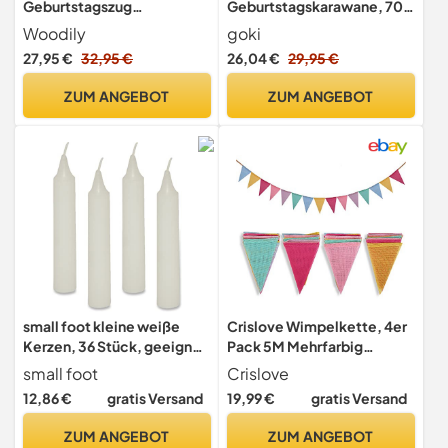
Geburtstagszug
Geburtstagskarawane, 70
Holzeisenbahn Spielzeug
cm, 14-teilig, Holz, mit
Woodily
goki
ab 1-99 Jahr
Zahlen 1–6, farbenfroher
27,95 €
32,95 €
26,04 €
29,95 €
Geburtstagskerzen Junge
Geburtstagszug für
Mädchen Geburtstagsteller
Festliche Tischdekoration
ZUM ANGEBOT
ZUM ANGEBOT
Geburtstagskranz
Geburtstagsring Nachhaltig
Montessori
Geburtstagsgeschenk
small foot kleine weiße
Crislove Wimpelkette, 4er
Kerzen, 36 Stück, geeignet
Pack 5M Mehrfarbig
für Geburtstagskranz oder
Dreieck Flaggen
small foot
Crislove
Zug, ca. 6,5 cm hoch und
12,86 €
gratis Versand
19,99 €
gratis Versand
ca. 1 cm Ø, 4429, Weiß
ZUM ANGEBOT
ZUM ANGEBOT