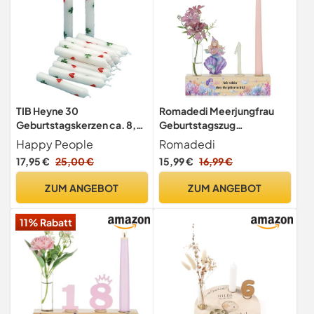
TIB Heyne 30
Romadedi Meerjungfrau
Geburtstagskerzen ca. 8,5
Geburtstagszug
cm hoch mit Kleeblättern
Kerzenständer, für
Happy People
Romadedi
und Herzen verziehrt
Geburtstag Deko
17,95 €
25,00 €
15,99 €
16,99 €
ZUM ANGEBOT
ZUM ANGEBOT
11% Rabatt