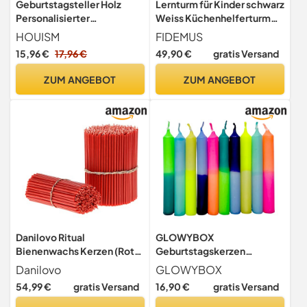
Geburtstagsteller Holz
Lernturm für Kinder schwarz
Personalisierter
Weiss Küchenhelferturm
Geburtstagskranz mit
Lernturm Lernstuhl Küche
HOUISM
FIDEMUS
Kerzenhalter Vase Zahlen
Kitchen Helper Schemel
15,96 €
17,96 €
49,90 €
gratis Versand
0-9 Gästebuch Geburtstag
Verstellbarer Kinderhocker
Geburtstagsdeko
Kinderhocker Küche
ZUM ANGEBOT
ZUM ANGEBOT
Geburtstagsgeschenk für
Montessori Küchenturm
Jungen Mädchen,
Montessori Möbel
(Regenbogen)
Lerntower
Danilovo Ritual
GLOWYBOX
Bienenwachs Kerzen (Rot) -
Geburtstagskerzen
Orthodoxe Kerzen für
Babyfeier Taufe für
Danilovo
GLOWYBOX
Gebet Tischdeko Hochzeit
Kerzenring Kerzen für
54,99 €
gratis Versand
16,90 €
gratis Versand
- Ungiftig, Ruß - Tropffrei,
Babygeburtstag
Lang, Nachhaltige
1.Geburtstag bunte