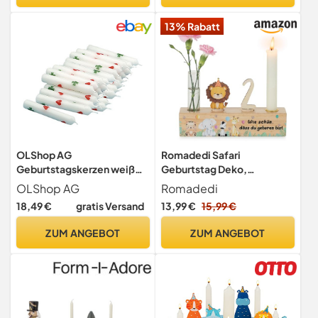
13% Rabatt
OLShop AG
Romadedi Safari
Geburtstagskerzen weiß
Geburtstag Deko,
mit Herzen und
Geburtstagszug
OLShop AG
Romadedi
Kleeblättern, 5er Pack
Kerzenständer für Kinder
18,49 €
gratis Versand
13,99 €
15,99 €
ZUM ANGEBOT
ZUM ANGEBOT