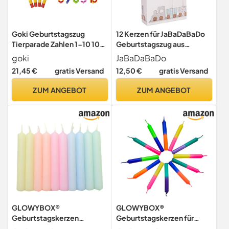
Goki Geburtstagszug
12 Kerzen für JaBaDaBaDo
Tierparade Zahlen 1-10 10
Geburtstagszug aus
Kerzen bunt - Die LuLuGoS
Schweden
goki
JaBaDaBaDo
21,45 €
gratis Versand
12,50 €
gratis Versand
ZUM ANGEBOT
ZUM ANGEBOT
GLOWYBOX®
GLOWYBOX®
Geburtstagskerzen
Geburtstagskerzen für
Babyfeier Taufe für
Kerzenring Kerzen für