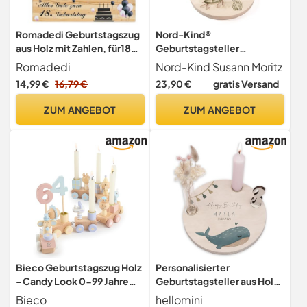
Romadedi Geburtstagszug
Nord-Kind®
aus Holz mit Zahlen, für18
Geburtstagsteller
Geburtstag
personalisiert – Schildkröte
Romadedi
Nord-Kind Susann Moritz
14,99 €
16,79 €
23,90 €
gratis Versand
ZUM ANGEBOT
ZUM ANGEBOT
Bieco Geburtstagszug Holz
Personalisierter
- Candy Look 0-99 Jahre
Geburtstagsteller aus Holz
mit 6 Kerzen - Tischdeko
mit Kerzenhalter, Vase &
Bieco
hellomini