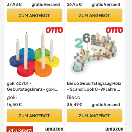
Kindergeburtstag Kerzen
Jahres Zahlen -
37,98 €
gratis Versand
26,95 €
gratis Versand
Geburtstag Zug
Geburtstagsdeko mit Name
Geburtstagszug Mädchen
- 1. Geburtstag Baby &
ZUM ANGEBOT
ZUM ANGEBOT
Geburtstagskranz
Kinder Geschenk - ⌀16 cm x
Geburtstagskerzen Zug
12mm - hellomini (Wal)
Geburtstagsring Deko
goki 60701 -
Bieco Geburtstagszug Holz
Geburtstagskranz - goki
- Scandi Look 0-99 Jahre -
Evolution - Bunte Farben
Geburtstagszug Junge -
goki
Bieco
auf Wasserbasis - Made in
Geburtstagszug Mädchen 1
16,50 €
35,49 €
gratis Versand
Europa
geburtstag junge
Geburtstagsring Holz
ZUM ANGEBOT
ZUM ANGEBOT
Geburtstagsteller
Geburtstagskranz Kerzen
24% Rabatt