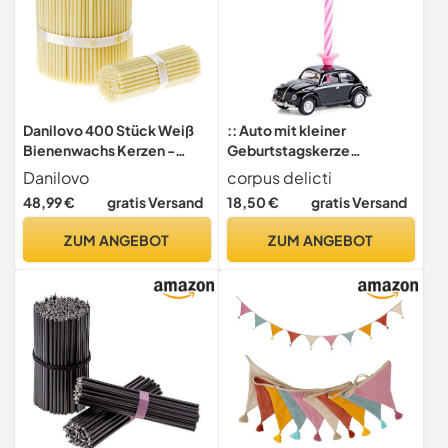
Danilovo 400 Stück Weiß
:: Auto mit kleiner
Bienenwachs Kerzen -
Geburtstagskerze
Orthodoxe Kerzen für
kompatibel mit VW Käfer
Danilovo
corpus delicti
Gebet, Rituals, Tischdeko
(schwarz) (20.5Ks)
48,99 €
gratis Versand
18,50 €
gratis Versand
Hochzeit - Ungiftig, Ruß -
Tropffrei, Lang,
ZUM ANGEBOT
ZUM ANGEBOT
Nachhaltige Produkte,
N120, Höhe: 15 cm, Ø 5,4
mm