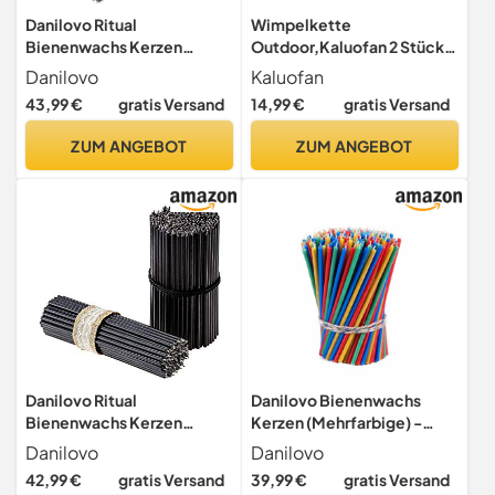
Danilovo Ritual
Wimpelkette
Bienenwachs Kerzen
Outdoor,Kaluofan 2 Stück
(Schwarze) - Kloster
Wimpelketten Bunt
Danilovo
Kaluofan
Orthodoxe Kerzen für
(Bonbonrosa)
43,99 €
gratis Versand
14,99 €
gratis Versand
Gebet, Tischdeko -
Ungiftig, Ruß - Tropffrei,
ZUM ANGEBOT
ZUM ANGEBOT
Lang, Nachhaltige
Produkte, N60, Höhe 20,5
cm, Ø 6,6 mm (150 Stück)
Danilovo Ritual
Danilovo Bienenwachs
Bienenwachs Kerzen
Kerzen (Mehrfarbige) -
(Schwarze) - Kloster
Orthodoxe Kerzen für
Danilovo
Danilovo
Orthodoxe Kerzen für
Gebet Rituals Tischdeko -
42,99 €
gratis Versand
39,99 €
gratis Versand
Gebet, Tischdeko -
Ungiftig, Ruß - Tropffrei,