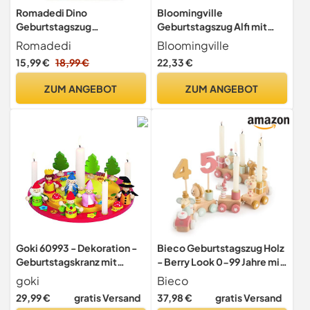
Romadedi Dino
Bloomingville
Geburtstagszug
Geburtstagszug Alfi mit
Kerzenhalter aus Holz, für
dekorativen Figuren und
Romadedi
Bloomingville
Geburtstag Deko
kindlichem Design für den
15,99 €
18,99 €
22,33 €
Geburtstagstisch, 39 cm
lang
ZUM ANGEBOT
ZUM ANGEBOT
Goki 60993 - Dekoration -
Bieco Geburtstagszug Holz
Geburtstagskranz mit
- Berry Look 0-99 Jahre mit
Figurenset
6 Kerzen - Tischdeko
goki
Bieco
Kindergeburtstag Kerzen
29,99 €
gratis Versand
37,98 €
gratis Versand
Geburtstag Zug