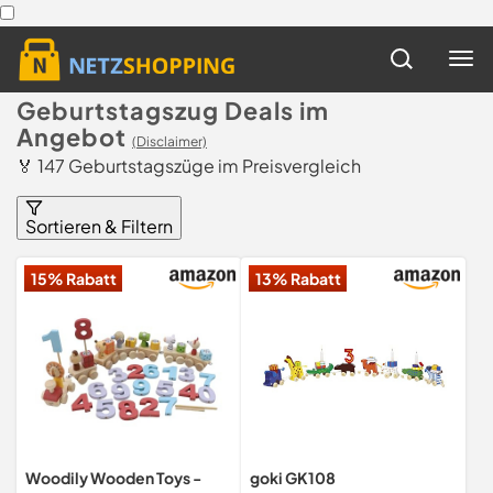
Geburtstagszug Deals im
Angebot
(Disclaimer)
🏅 147 Geburtstagszüge im Preisvergleich
Sortieren & Filtern
15% Rabatt
13% Rabatt
Woodily Wooden Toys -
goki GK108