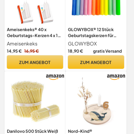
Ameisenkeks® 40 x
GLOWYBOX® 12 Stück
Geburtstags-Kerzen 4 x 10
Geburtstagskerzen für
Stück Kerzen klein weiß für
Kerzenring Kerzen für
Ameisenkeks
GLOWYBOX
Geburtstagszüge + Ringe +
Kindergeburtstag bunte
14,95 €
16,95 €
18,90 €
gratis Versand
Kränze kompatibel zu Goki
Kinderkerzen
+ Grimm's Sparpaket
Geburtstagszug Minikerzen
ZUM ANGEBOT
ZUM ANGEBOT
bunt Baumkerzen bunt neon
dip Dye Kerzen
regenbogen1-farbig
pastell
Danilovo 500 Stück Weiß
Nord-Kind®