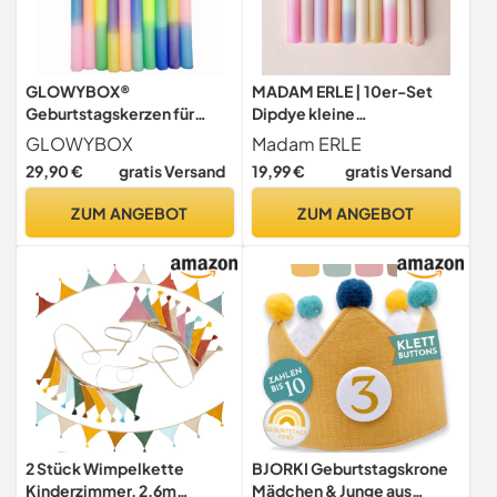
GLOWYBOX®
MADAM ERLE | 10er-Set
Geburtstagskerzen für
Dipdye kleine
Kerzenring Kerzen für
Geburtstagskerzen |
GLOWYBOX
Madam ERLE
Kindergeburtstag bunte
FRIEDA | handgemachte
29,90 €
gratis Versand
19,99 €
gratis Versand
Kinderkerzen
Kerzen für Geburtstagszug|
Geburtstagszug Minikerzen
neon-pastell farbig | bunt |
ZUM ANGEBOT
ZUM ANGEBOT
bunt Baumkerzen bunt neon
Kerzen Kinder-Geburtstag
dip Dye Kerzen regenbogen
|
pastell (20)
2 Stück Wimpelkette
BJORKI Geburtstagskrone
Kinderzimmer, 2.6m
Mädchen & Junge aus