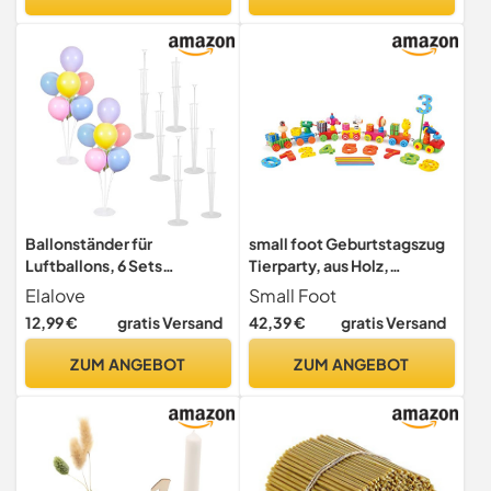
Geburtstag | Kinder-Party |
Baumkerzen | erster
Geburtstag
Ballonständer für
small foot Geburtstagszug
Luftballons, 6 Sets
Tierparty, aus Holz,
Luftballon Ständer mit
Dekoration für jeden
Elalove
Small Foot
Stäben und Halterungen,
Geburtstagstisch, mit 7
12,99 €
gratis Versand
42,39 €
gratis Versand
Wiederverwendbare
Waggons, 3942
Luftballon Ständer
ZUM ANGEBOT
ZUM ANGEBOT
Transparentes Ballon Stand
Set für Geburtstag
Partydeko Hochzeit