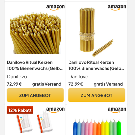
Servietten Tischdeko
Danilovo Ritual Kerzen
Danilovo Ritual Kerzen
100% Bienenwachs (Gelb)
100% Bienenwachs (Gelb)
- Orthodoxe Kerzen für
- Orthodoxe Kerzen für
Danilovo
Danilovo
Gebet Tischdeko Hochzeit
Gebet Tischdeko Hochzeit
72,99 €
gratis Versand
72,99 €
gratis Versand
- Ungiftig, Ruß - Tropffrei,
- Ungiftig, Ruß - Tropffrei,
Nachhaltige Produkte,
Nachhaltige Produkte,
ZUM ANGEBOT
ZUM ANGEBOT
N80, Höhe: 18,5 cm, Ø 6,1
N30, Höhe: 29,5 cm, Ø 8,5
mm (400 stück)
mm (150 stück)
12% Rabatt