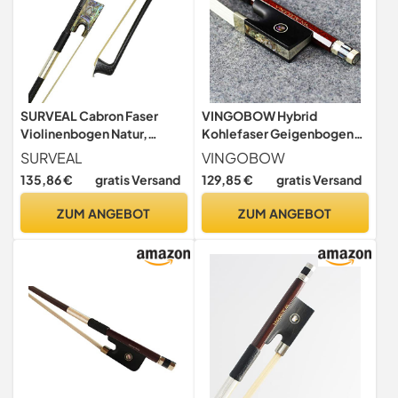
SURVEAL Cabron Faser
VINGOBOW Hybrid
Violinenbogen Natur,
Kohlefaser Geigenbogen
Mongolei, Schachtelhalm,
Violine Geigen bogen
SURVEAL
VINGOBOW
Schwanz, bunt, Muschel,
Premium Natürliches
135,86 €
gratis Versand
129,85 €
gratis Versand
Frosch, gut ausbalanciert
mongolisches Rosshaar,
(4/4)
schnelle Reaktion
ZUM ANGEBOT
ZUM ANGEBOT
Beliebtes Modell
Pernambuco Performance
Art. Nr. 120 V.