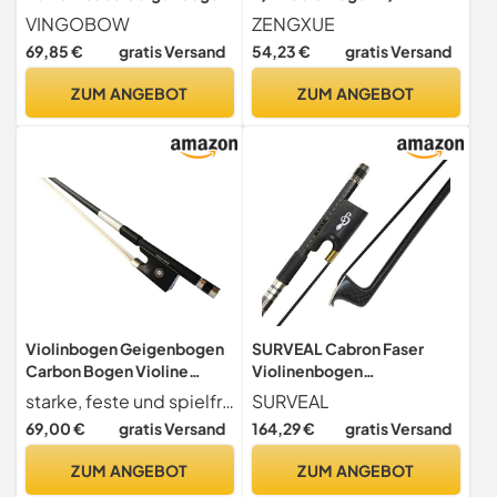
Violine Geigen bogen
Akustik Geigenbogen
VINGOBOW
ZENGXUE
warmer Klang schnelle
Ebony Frosch Weiße
69,85 €
gratis Versand
54,23 €
gratis Versand
Reaktion guter
Mongolei Roshaarstudent
Ebenholzfrosch mit
Gebrauch
ZUM ANGEBOT
ZUM ANGEBOT
Messinglegierung
Violinbogen Geigenbogen
SURVEAL Cabron Faser
Carbon Bogen Violine
Violinenbogen
Geige 4/4
Naturschwarz Mongolei
starke, feste und spielfreudige Carbonstange
SURVEAL
Schachtelhalm Schwanz
69,00 €
gratis Versand
164,29 €
gratis Versand
geschnitzt Ebenholz Frosch
gut ausbalanciert (4/4)
ZUM ANGEBOT
ZUM ANGEBOT