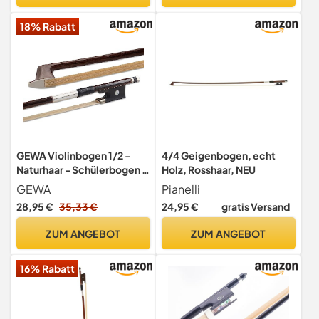
Schwarz
18% Rabatt
GEWA Violinbogen 1/2 -
4/4 Geigenbogen, echt
Naturhaar - Schülerbogen -
Holz, Rosshaar, NEU
Runde Stange -
GEWA
Pianelli
Hartholzfrosch
28,95 €
35,33 €
24,95 €
gratis Versand
ZUM ANGEBOT
ZUM ANGEBOT
16% Rabatt