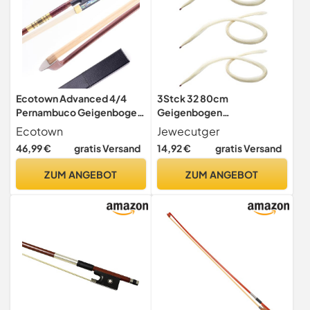
Ecotown Advanced 4/4
3Stck 32 80cm
Pernambuco Geigenbogen
Geigenbogen
– Handgefertigt, leicht und
Violinenbogen Bogen
Ecotown
Jewecutger
ausbalanciert, echtes
Geige Naturhaar Rosshaar
46,99 €
gratis Versand
14,92 €
gratis Versand
Rosshaar für tiefen,
kraftvollen Ton – für
ZUM ANGEBOT
ZUM ANGEBOT
fortgeschrittene
Violinisten