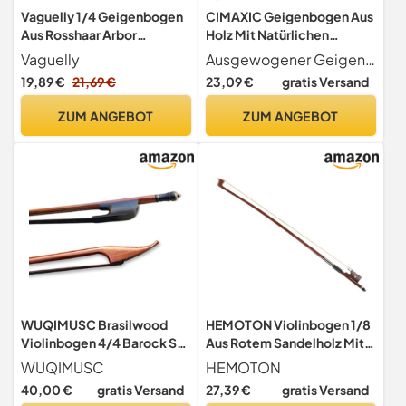
Vaguelly 1/4 Geigenbogen
CIMAXIC Geigenbogen Aus
Aus Rosshaar Arbor
Holz Mit Natürlichen
Violinbogen Für Kleine
Schachtelhalmhaaren Für
Vaguelly
Ausgewogener Geigenbogen Der professionelle Ersatz-Geigenbogen von CIMAXIC ist gerade und perfekt ausbalanciert, was ein präzises und kontrolliertes Spiel für Violinisten jeden Niveaus ermöglicht
Violine Übungsbogen Mit
1/10 Und 1/16 Violinen
19,89 €
21,69 €
23,09 €
gratis Versand
Hellem Klang
Ausgewogener
Komfortablem Griff Und
Violinbogen Für Schüler
ZUM ANGEBOT
ZUM ANGEBOT
Mongolischem Pferdehaar
Und Anfänger
Für Kinder Und Schüler
WUQIMUSC Brasilwood
HEMOTON Violinbogen 1/8
Violinbogen 4/4 Barock Stil
Aus Rotem Sandelholz Mit
Bogen mit Ebenholz Frosch
Elastischem Pferdehaar Für
WUQIMUSC
HEMOTON
Naturschwarz Pferdehaar
Violine Kinder Und
40,00 €
gratis Versand
27,39 €
gratis Versand
glatt (schwarzes Haar)
Anfänger Musikinstrument