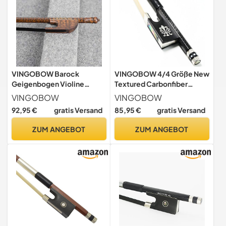
VINGOBOW Barock
VINGOBOW 4/4 Größe New
Geigenbogen Violine
Textured Carbonfiber
Geigen bogen aus
Geigenbogen Beliebtes
VINGOBOW
VINGOBOW
Schlangenholz Wunderbare
Modell Gut ausgewähltes
92,95 €
gratis Versand
85,95 €
gratis Versand
Balance, schwarzes
Rosshaar aus der Mongolei
Rosshaar für lauten Ton und
für Profispieler
ZUM ANGEBOT
ZUM ANGEBOT
starker Stock Master Level