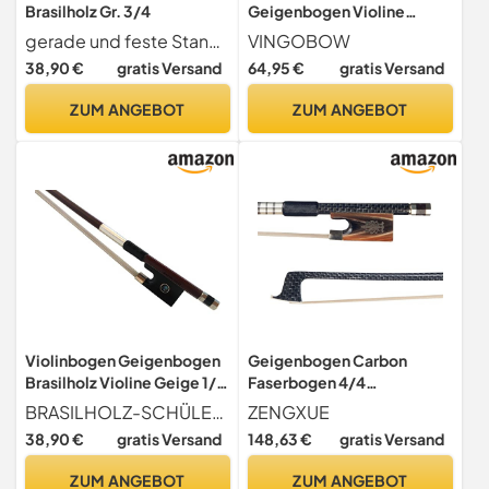
Brasilholz Gr. 3/4
Geigenbogen Violine
Geigen bogen Aus
gerade und feste Stange
VINGOBOW
Carbonfaser Carbon Bow
38,90 €
gratis Versand
64,95 €
gratis Versand
guteAnsprache
Ebenholzfrosch 1/4 56cm
ZUM ANGEBOT
ZUM ANGEBOT
Violinbogen Geigenbogen
Geigenbogen Carbon
Brasilholz Violine Geige 1/2
Faserbogen 4/4
– Schülerbogen, stabil,
Geigenbogen Silber Seide
BRASILHOLZ-SCHÜLERBOGEN Feste, gerade Stange zuverlässig für Violinen in Größe 1 2, ideal für Kinder
ZENGXUE
sauber verarbeitet
Geflochtene
38,90 €
gratis Versand
148,63 €
gratis Versand
Kohlefaserbogen Mit
Ochsenhornfrosch
ZUM ANGEBOT
ZUM ANGEBOT