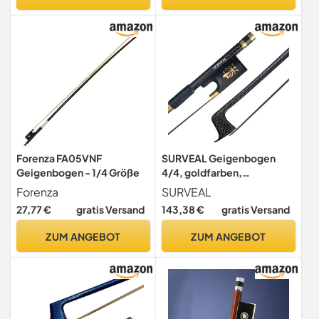
Langlebiger Gebrauch
Forenza FA05VNF
SURVEAL Geigenbogen
Geigenbogen - 1/4 Größe
4/4, goldfarben,
geflochten, Kohlefaser,
Forenza
SURVEAL
rund, Ebenholz, Frosch,
27,77 €
gratis Versand
143,38 €
gratis Versand
schwarzes Rosshaar,
Violinbogen (4/4)
ZUM ANGEBOT
ZUM ANGEBOT