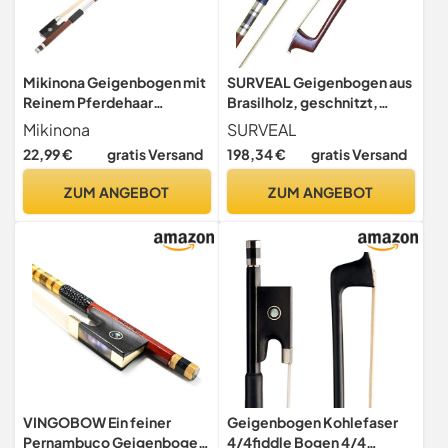
Mikinona Geigenbogen mit
SURVEAL Geigenbogen aus
Reinem Pferdehaar
Brasilholz, geschnitzt,
Handgefertigt und
Ochsenhorn-Frosch mit
Mikinona
SURVEAL
Ausgewogen für Violine
bestem Mongolei-
22,99 €
gratis Versand
198,34 €
gratis Versand
Geeignet für Kinder und
Pferdeschwanz und bestem
Violinisten Einfacher
elastischen Arco de Violino
ZUM ANGEBOT
ZUM ANGEBOT
Gebrauch und Präzises
Größe 4/4 (4/4)
Spielen
VINGOBOW Ein feiner
Geigenbogen Kohlefaser
Pernambuco Geigenbogen
4/4fiddle Bogen 4/4