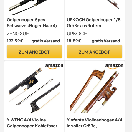
Geigenbogen 5pcs
UPKOCH Geigenbogen 1/8
Schwarzes Bogen Haar 4/4
Größe aus Rotem
Kohlefaser Geige Bug
Sandelholz mit Elastizität
ZENGXUE
UPKOCH
Schwarzes Carbon Bogen
Ausbalancierter Bogen und
192,59 €
gratis Versand
18,89 €
gratis Versand
4/4violin Bogen
Pferdehaar Zufällige Farbe
für Violine Musikpraxis von
ZUM ANGEBOT
ZUM ANGEBOT
Kindern
YIWENG 4/4 Violine
Yinfente Violinenbogen 4/4
Geigenbogen Kohlefaser
in voller Größe,
Rundstab Ebenholz Frosch
Schlangenholz mit