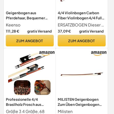
Geigenbogen aus
4/4 Violinbogen Carbon
Pferdehaar, Bequemer
Fiber Violinbogen 4/4 Full
Halt, Geigenbogen,
Size Leichter Geigenbogen
Keenso
ERSATZBOGEN Dieser Ersatz-Geigenbogen wird für 4 4-Geigen verwendet und kann defekte oder beschädigte Bögen direkt ersetzen. Dieser Bogen ist für eine schnelle Ansprache und Elastizität richtig ausbalanciert und liefert einen kraftvollen und sanften Ton
Exquisit für Leistung (4/4)
4/4 Violinbogen Ersatz
111,28 €
gratis Versand
37,09 €
gratis Versand
ZUM ANGEBOT
ZUM ANGEBOT
Professionelle 4/4
MILISTEN Geigenbogen
Brasilholz Frosch aus
Zum Üben Geigenbogen
Ebenholz Violine Arbor weiß
Aus Holz mit Pferdehaar
Größe 3 4 Größe, 68
Milisten