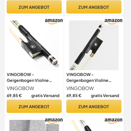
und starker Stock Master
ZUM ANGEBOT
ZUM ANGEBOT
Level
VINGOBOW -
VINGOBOW -
Geigenbogen Violine
Geigenbogen Violine
Geigen bogen Kohlefaser
Geigen bogen Kohlefaser
VINGOBOW
VINGOBOW
Carbon Bow Langlebiger
Carbon Bow Langlebiger
69,85 €
gratis Versand
69,85 €
gratis Versand
Stick und süßer Sound 4/4
Stick und süßer Sound 3/4
ZUM ANGEBOT
ZUM ANGEBOT