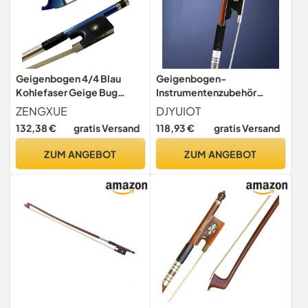
Geigenbogen 4/4 Blau
Geigenbogen-
Kohlefaser Geige Bug
Instrumentenzubehör
Carbon Faser Bogen Gut
Violinbogen Bogenstange
ZENGXUE
DJYUIOT
Gleichgewicht Pferdehaar
Violinbogen Brasilianisches
132,38 €
gratis Versand
118,93 €
gratis Versand
Violin Bow Accessoires
Sandelholz Gold/Silber(4/4
silver)
ZUM ANGEBOT
ZUM ANGEBOT