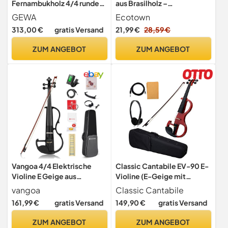
Fernambukholz 4/4 runde
aus Brasilholz –
Stange, 2022-04-04
Ausgewogen,
GEWA
Ecotown
00:00:00
Handgefertigt & Ideal für
313,00 €
gratis Versand
21,99 €
28,59 €
Schüler und Kinder
ZUM ANGEBOT
ZUM ANGEBOT
Vangoa 4/4 Elektrische
Classic Cantabile EV-90 E-
Violine E Geige aus
Violine (E-Geige mit
Massivem Holz Electric
Tonabnehmer,
vangoa
Classic Cantabile
Stille Violine in Volle Größe
Fichte/Ahorn/Ebenholz)
161,99 €
gratis Versand
149,90 €
gratis Versand
mit Kolophonium,
natur matt
Tragetasche, Audiokabel,
ZUM ANGEBOT
ZUM ANGEBOT
Schulterstütze, Bogen,