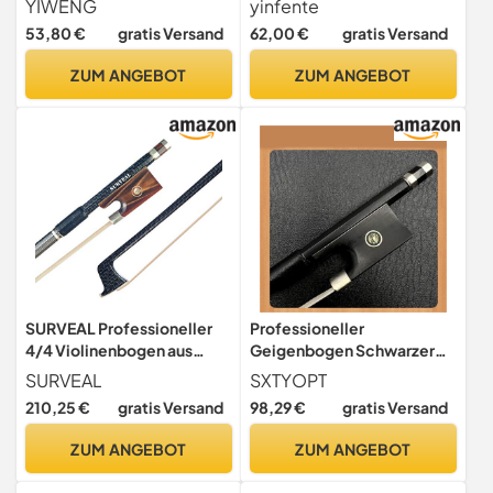
YIWENG
yinfente
Schachtelhalm Haar gut
Perlenauge, natürliches
53,80 €
gratis Versand
62,00 €
gratis Versand
ausbalanciert,Carbon Fiber
Haar, Pernambuko-Ebene,
Geigenbogen
steif und gut ausbalanciert,
ZUM ANGEBOT
ZUM ANGEBOT
Violinenbogen in voller
Größe für Violinisten und
Geiger
SURVEAL Professioneller
Professioneller
4/4 Violinenbogen aus
Geigenbogen Schwarzer
Kohlefaser, Ochsenhorn,
Carbonfaser-Carbon-
SURVEAL
SXTYOPT
Frosch, geschnitzt,
Viola-Bogen
210,25 €
gratis Versand
98,29 €
gratis Versand
natürlicher mongolischer
Bratschenbogen 3/4
Pferdeschwanz, volle
Carbonfaser(3/4)
ZUM ANGEBOT
ZUM ANGEBOT
Größe, Geigenbogen (4/4)