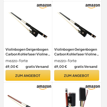
Violinbogen Geigenbogen
Violinbogen Geigenbogen
Carbon Kohlefaser Violine
Carbon Kohlefaser Violine
Geige 1/2 mezzo-forte –
Geige 3/4 mezzo-forte –
mezzo-forte
mezzo-forte
gerade, stabil, spielfreudig
gerade, stabil, spielfreudig
69,00 €
gratis Versand
69,00 €
gratis Versand
ZUM ANGEBOT
ZUM ANGEBOT