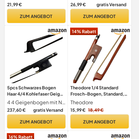
Rosshaar Violine Geige
Größe 4/4 Gut
21,99 €
26,99 €
gratis Versand
Bogen 4/4 Brazilwood
Ausbalanciert für Anfänger
und Profis
ZUM ANGEBOT
ZUM ANGEBOT
14% Rabatt
5pcs Schwarzes Bogen
Theodore 1/4 Standard
Haar 4/4 Kohlefaser Geige
Frosch-Bogen, Standard,
Bug Schwarzes Carbon
1/4 braun
4 4 Geigenbogen mit Naturalmongolia -Pferdehaar ausgestattet.
Theodore
Bogen 4/4violin Bogen
237,60 €
gratis Versand
15,99 €
18,49 €
Geigenbogen voller Größe
ZUM ANGEBOT
ZUM ANGEBOT
16% Rabatt