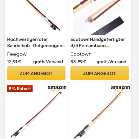
Hochwertiger roter
Ecotown Handgefertigter
Sandelholz-Geigenbogen
4/4 Pernambuco
für Anfänger und Profis, 1/4
Violinbogen mit Etui
Feegow
Ecotown
1/8 1/10 Größen, Rosshaar,
12,91 €
gratis Versand
33,99 €
gratis Versand
ideal zum Üben und für
Aufführungen
ZUM ANGEBOT
ZUM ANGEBOT
8% Rabatt