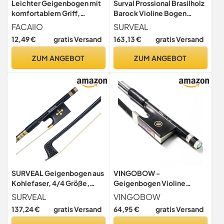
Leichter Geigenbogen mit
Surval Prossional Brasilholz
komfortablem Griff,
Barock Violine Bogen
perfekt für Anfänger (1/10)
Ochsenhorn geschnitzt
FACAIIO
SURVEAL
Frosch mit bestem
12,49 €
gratis Versand
163,13 €
gratis Versand
Mongolei Pferdeschwanz,
bestem elastischem Arco
ZUM ANGEBOT
ZUM ANGEBOT
de Violino Größe 4/4 4/4
braun
SURVEAL Geigenbogen aus
VINGOBOW -
Kohlefaser, 4/4 Größe,
Geigenbogen Violine
Geigenbogen,
Geigen bogen Kohlefaser
SURVEAL
VINGOBOW
Geigenbogen, Gitterstab,
Carbon Bow Schwarzes
137,24 €
gratis Versand
64,95 €
gratis Versand
mit warmem Klang, gutes
Rosshaar für lauteren Klang
Handgefühl (4/4)
1/4