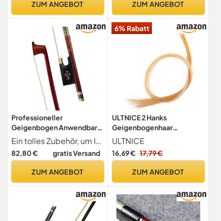
ZUM ANGEBOT
ZUM ANGEBOT
6% Rabatt
Professioneller
ULTNICE 2 Hanks
Geigenbogen Anwendbar
Geigenbogenhaar
Auf 4/4 Pernambuco
Mongolisch Pferdehaar Für
Ein tolles Zubehör, um Ihren alten kaputten Geigenbogen durch einen neuen zu ersetzen, damit Sie Ihr Geigenspielerlebnis noch besser genießen können.
ULTNICE
Achteckigen Violinbogen
Violine Viola
82,80 €
gratis Versand
16,69 €
17,79 €
Aus Ebenholz
Streichinstrument Zubehör
Profi Bogenhaar Mit
ZUM ANGEBOT
ZUM ANGEBOT
Kolophonium Beschichtet
29.92In