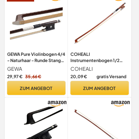
GEWA Pure Violinbogen 4/4
COHEALI
- Naturhaar - Runde Stange
Instrumentenbogen 1/2
- Hartholzfrosch
Geigenbogen – Gut
GEWA
COHEALI
Ausbalancierter
29,97 €
35,66 €
20,09 €
gratis Versand
Übungsbogen Aus
Pferdehaar
ZUM ANGEBOT
ZUM ANGEBOT
Handgefertigtes
Geigenbogen-
Instrumentenzubehör Mit
Pferdehaar