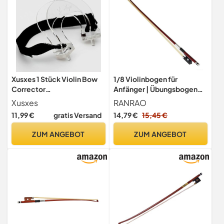
Xusxes 1 Stück Violin Bow
1/8 Violinbogen für
Corrector
Anfänger | Übungsbogen
Geigenbogenkorrektor(Tra
aus Brasilholz & Rosshaar
Xusxes
RANRAO
nsparent) Geigenbogen-
mit versilbertem Griff | 50 g
11,99 €
gratis Versand
14,79 €
15,45 €
einsteller(4/4)
leicht
Violinbogen-
ZUM ANGEBOT
ZUM ANGEBOT
Korrekturwerkzeug
leitfaden für geigenbogen