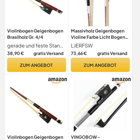
Violinbogen Geigenbogen
Massivholz Geigenbogen
Brasilholz Gr. 4/4
Violine Farbe Licht Bogen
Leistung LED4/4 Größe
gerade und feste Stange, ausgesuchtes Brasilholz
LJERFSW
Musical Instrument Zubehör
38,90 €
gratis Versand
73,66 €
gratis Versand
ZUM ANGEBOT
ZUM ANGEBOT
Violinbogen Geigenbogen
VINGOBOW -