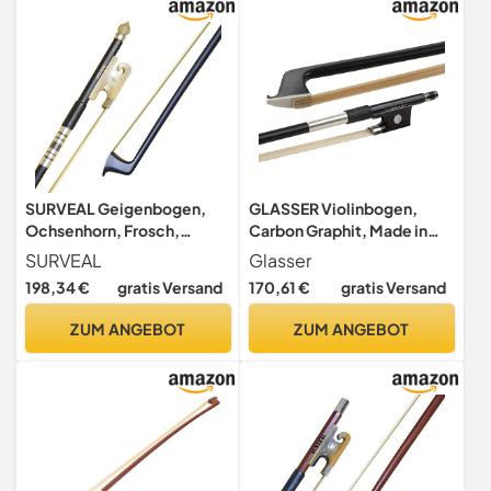
SURVEAL Geigenbogen,
GLASSER Violinbogen,
Ochsenhorn, Frosch,
Carbon Graphit, Made in
geschnitzt, glatte
USA, 2000X-44,
SURVEAL
Glasser
Oberfläche, Stil mit
Neusilberbewicklung, für
198,34 €
gratis Versand
170,61 €
gratis Versand
weißem Mongolei-
4/4 Violine
Pferdschwanz, für einen
ZUM ANGEBOT
ZUM ANGEBOT
warmen Ton