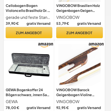
Cellobogen Bogen
VINGOBOW Brasilien Holz
Violoncello Brasilholz Gr.
Geigenbogen Geigen
4/4
Geigenbogen (3/4) Größe
gerade und feste Stange
VINGOBOW
69 cm Ebenholz Frosch gut
39,90 €
gratis Versand
53,79 €
gratis Versand
ausbalanciert süßer Klang
natürliches Pferdehaar
ZUM ANGEBOT
ZUM ANGEBOT
GEWA Bogenkoffer 24
VINGOBOW Barock
Bögen schwarz, innen Samt
Geigenbogen Violine
anthrazit für Violine, Viola,
Geigen bogen aus
GEWA
VINGOBOW
Cello
Schlangenholz Wunderbare
78,00 €
gratis Versand
92,95 €
gratis Versand
Balance, gute Flexibilität