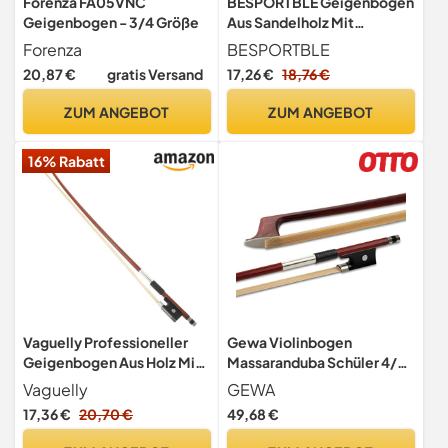
Forenza FA05VNC
BESPORTBLE Geigenbogen
Geigenbogen - 3/4 Größe
Aus Sandelholz Mit
Ebenholz-Frosch
Forenza
BESPORTBLE
Geigenbogen Mit
20,87 €
gratis Versand
17,26 €
18,76 €
Pferdehaar 1/2 Größe
Gerader Bogen Für
ZUM ANGEBOT
ZUM ANGEBOT
Anfänger Und
Fortgeschrittene Für
16% Rabatt
Schule Und Üben
Vaguelly Professioneller
Gewa Violinbogen
Geigenbogen Aus Holz Mit
Massaranduba Schüler 4/4
Natürlichem
Ebenholzfrosch, runde
Vaguelly
GEWA
Schachtelhalmhaar Für
Stange
17,36 €
20,70 €
49,68 €
Violine 17.32 Zoll
Ausgewogener Bogen Für