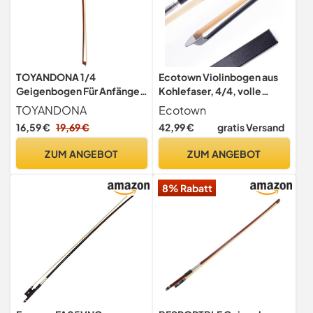
TOYANDONA 1/4
Ecotown Violinbogen aus
Geigenbogen Für Anfänger
Kohlefaser, 4/4, volle
Und Schüler Geigenbogen
Größe, leichter
TOYANDONA
Ecotown
Aus Holz Ausgewogener
Geigenbogen mit tiefem
16,59 €
19,69 €
42,99 €
gratis Versand
Bogen Für Geige Leicht Zu
und kraftvollem Klang für
Handhaben Für Üben Und
Violinen mit
ZUM ANGEBOT
ZUM ANGEBOT
Musikinstrumente Zubehör
fortgeschrittenem Niveau
(Carbonbogen 4/4 Größe)
8% Rabatt