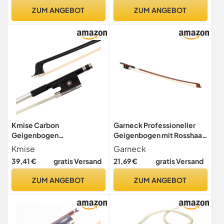
Zubehör Für Übung Und
ZUM ANGEBOT
ZUM ANGEBOT
Spiel
Kmise Carbon
Garneck Professioneller
Geigenbogen
Geigenbogen mit Rosshaar
Atemberaubender Bogen in
Handgefertigt Leicht zu
Kmise
Garneck
voller Größe für Violinteile
Verwenden für Violine und
39,41 €
gratis Versand
21,69 €
gratis Versand
Ersatz Blau 1 Stck (4/4,
Kinder Gitarren Bogen
Schwarz)
ZUM ANGEBOT
ZUM ANGEBOT