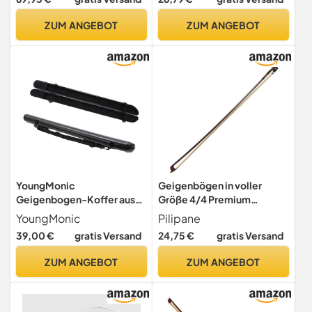
süßer Klang Ordentliche
Kleine Violine
Arbeit für Profispieler
ZUM ANGEBOT
ZUM ANGEBOT
Größe 4/4
YoungMonic
Geigenbögen in voller
Geigenbogen-Koffer aus
Größe 4/4 Premium
Kohlefaser, schützt den
Brasilianer Holz Violine
YoungMonic
Pilipane
Halt, 2 x Violinenbogen,
Bogenstange echte
39,00 €
gratis Versand
24,75 €
gratis Versand
robust, ausgestattet mit
Pferdeschwanzhaarhand -
Gurten (schwarz)
Handwund -Leichtschnur -
ZUM ANGEBOT
ZUM ANGEBOT
Instrumentenzubehör für
professionelle