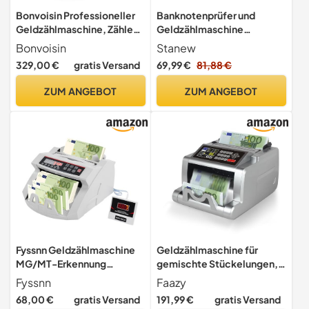
Bonvoisin Professioneller
Banknotenprüfer und
Geldzählmaschine, Zählen
Geldzählmaschine
gemischter Stückelungen
STANEW, Geldscheinprüfer
Bonvoisin
Stanew
2in1, Währungszähler mit
329,00 €
gratis Versand
69,99 €
81,88 €
Wiederaufladbarer
Batterie, Präzise
ZUM ANGEBOT
ZUM ANGEBOT
Falschgelderkennung und
Zählfunktion für
Euro,USD(Upgrade)
Fyssnn Geldzählmaschine
Geldzählmaschine für
MG/MT-Erkennung
gemischte Stückelungen,
Geldscheinzähler mit LED-
Wertzählung,
Fyssnn
Faazy
Display und Falschgeld-
UV/MG/IR/MT-
68,00 €
gratis Versand
191,99 €
gratis Versand
Detektor 900 Blatt/min
Banknotenzähler,