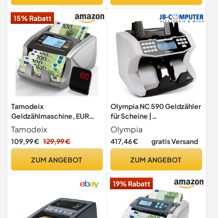
Benutzeroberfläche
15% Rabatt
Tamodeix
Olympia NC 590 Geldzähler
Geldzählmaschine, EUR
für Scheine |
USD GBP-Geldzähler,
Gemischtwertzähler |
Tamodeix
Olympia
UV/MG-Erkennung, 1000
unsortierte Banknoten |
109,99 €
129,99 €
417,46 €
gratis Versand
Blatt/min, LCD-Display, 2
Geldscheinprüfer |
Jahre Garantie, Kann
Falschgeldprüfung | 1500
ZUM ANGEBOT
ZUM ANGEBOT
gemischte Noten nicht
Noten/Min | Zählmaschine
zähle NX-270
für Geldscheine |
19% Rabatt
Frontladegerät | LCD
Display