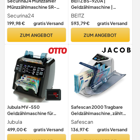
Securina24 Münzzähler
BEITZ BS-920A |
Münzzählmaschine SR-
Geldzählmaschine |
1200 LC mit Abhülsung und
Banknotenzähler mit
Securina24
BEITZ
Starterpaket Münzhülsen
Kundendisplay | EZB-
199,98 €
gratis Versand
593,79 €
gratis Versand
getestet | 2CIS
Technologie | 9-fache
ZUM ANGEBOT
ZUM ANGEBOT
Falschgelderkennung |
Offline & Anonym |
Professioneller Wertzähler
mit Kundenanzeige
Jubula MV-550
Safescan 2000 Tragbare
Geldzählmaschine für
Geldzählmaschine, zählt
gemischte Geldscheine &
sortiert Geldscheine -
Jubula
Safescan
Falschgelddetektor |
Banknotenzähler für
499,00 €
gratis Versand
136,97 €
gratis Versand
UV/MG/IR/DD / 2CIS usw. |
unterwegs - zählt sortierte
Exakt | EUR USD GBP SEK
Banknoten aller Währungen