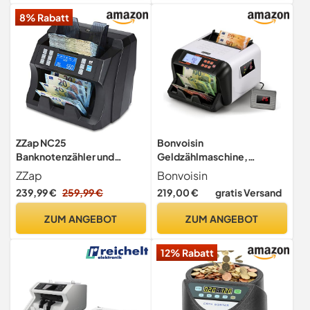
Geldscheinzähler mit
8% Rabatt
Update-Funktion)
ZZap NC25
Bonvoisin
Banknotenzähler und
Geldzählmaschine,
Falschgeld-Detektor -
Wertzählung für gemischte
ZZap
Bonvoisin
Geldzählmaschine
Euro-Banknoten mit
239,99 €
259,99 €
219,00 €
gratis Versand
Banknotenzählmaschine
UV/MG/IR-
Geldzähler
Fälschungserkennung,
ZUM ANGEBOT
ZUM ANGEBOT
Denominationen-
Sortierung, Addieren-,
12% Rabatt
Batch- und Größenmodi, 3
Displays