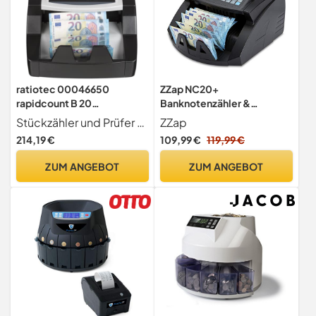
ratiotec 00046650
ZZap NC20+
rapidcount B 20
Banknotenzähler &
Banknotenzählmaschine
Falschgeld-Detektor -
Stückzähler und Prüfer - Zählt sortierte Banknoten
ZZap
mit UV Prüfung, único
Banknotenzählmaschine
214,19 €
109,99 €
119,99 €
Geldzählmaschine
Geldzähler
ZUM ANGEBOT
ZUM ANGEBOT