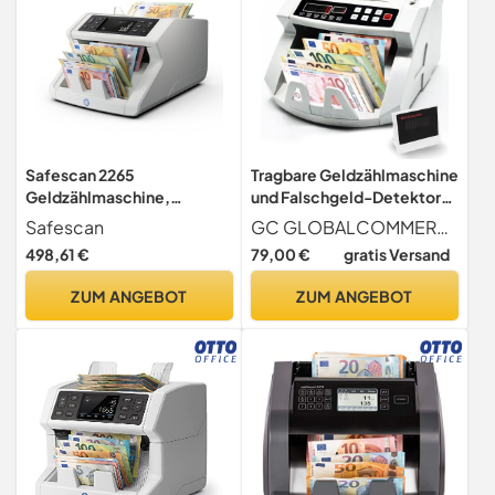
Safescan 2265
Tragbare Geldzählmaschine
Geldzählmaschine,
und Falschgeld-Detektor
Wertzählung für gemischte
mit Doppel-Led Display
Safescan
GC GLOBALCOMMERCE
EUR- und GBP-Banknoten -
498,61 €
79,00 €
gratis Versand
Banknotenzähler mit 6-
facher Echtheitsprüfung -
ZUM ANGEBOT
ZUM ANGEBOT
zählt sortierte Banknoten
Aller Währungen