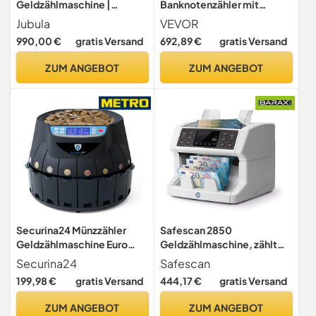
Geldzählmaschine |
Banknotenzähler mit
Banknotensortierer für
Gemischten Nennwerten,
Jubula
VEVOR
gemischte Geldscheine |
2CIS, SN, UV, IR, MG, DD
990,00 €
gratis Versand
692,89 €
gratis Versand
UV/MG/IR/DD / 2CIS usw. |
Falschgelderkennung,
Exakt | EUR USD GBP SEK
Mehrere Währungen,
ZUM ANGEBOT
ZUM ANGEBOT
CHF usw. | Banknotenzähler
Wertzähl- und Sortiergerät,
| Geldzähler |
Drucker Aktiviert
Geldscheinzähler
Securina24 Münzzähler
Safescan 2850
Geldzählmaschine Euro
Geldzählmaschine, zählt
Münzzählmaschine
sortierte Banknoten -
Securina24
Safescan
Münzsortierter Geldzähler
Banknotenzähler mit 3-
199,98 €
gratis Versand
444,17 €
gratis Versand
Professional
facher Echtheitsprüfung -
Geldzählmaschine mit
ZUM ANGEBOT
ZUM ANGEBOT
mehrsprachiger