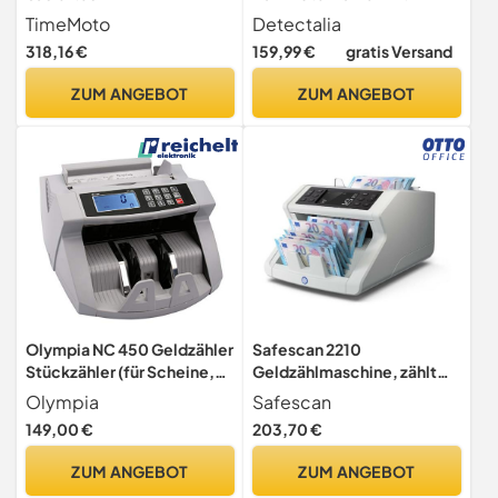
Zeiterfassungsgerät mit
UV/MG/IR/MT/DD
TimeMoto
Detectalia
Fingerabdruck-Sensor,
Erkennung, 3,5” TFT-
318,16 €
159,99 €
gratis Versand
RFID-
Display + Externes Display,
Ausweis/Schlüsselanhänge
Gesamtwert, Batch & Add,
ZUM ANGEBOT
ZUM ANGEBOT
r und PIN, für bis zu 200
1000 Scheine/Minute,
Benutzer, Terminplanung,
Kompatibel mit
Arbeitszeitberichte, Wi-Fi
EUR/GBP/CHF/USD/SEK/D
KK/PLN/TRY/AED/SAR
Olympia NC 450 Geldzähler
Safescan 2210
Stückzähler (für Scheine,
Geldzählmaschine, zählt
Echtheitsprüfung,
sortierte Banknoten -
Olympia
Safescan
Additionsfunktion, LCD-
Banknotenzähler mit 2-
149,00 €
203,70 €
Display, Geldzähl-
facher Echtheitsprüfung -
Maschine für Euro, Dollar,
zählt sortierte Banknoten
ZUM ANGEBOT
ZUM ANGEBOT
Pfund etc., Profi
Aller Währungen