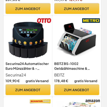
MG SD Echtheitsprüfung,
Geldzähler
Additions- und
Banknotenzählmaschine
ZUM ANGEBOT
ZUM ANGEBOT
Bündelfunktion, 1.000
Scheine/min, EUR
Stückzähler
Securina24 Automatischer
BEITZ BS-1002
Euro Münzzähler & -
Geldzählmaschine &
sortierer Geldzählmaschine
Banknotenzähler |
Securina24
BEITZ
SR1200 Geldzähler
Stückzähler mit UV- & MG-
109,90 €
gratis Versand
178,48 €
gratis Versand
Münzzählautomat (Schwarz
Falschgelderkennung |
- Blacklabel - BBB)
1000 Scheine/min |
ZUM ANGEBOT
ZUM ANGEBOT
Automatischer Start |
Kundendisplay | Offline &
professionell | Robust &
leise