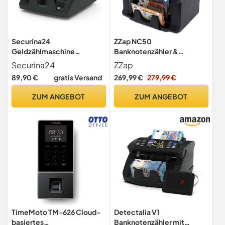
Securina24
ZZap NC50
Geldzählmaschine
Banknotenzähler &
Wertzähler für Einzelsorten
Falschgeld-Detektor -
Securina24
ZZap
Geldzähler
Wertzähler für gemischte
89,90 €
gratis Versand
269,99 €
279,99 €
Banknotenzähler SR3900
Stückelungen – Bargeld-
Währungsmaschine
ZUM ANGEBOT
ZUM ANGEBOT
TimeMoto TM-626 Cloud-
Detectalia V1
basiertes
Banknotenzähler mit