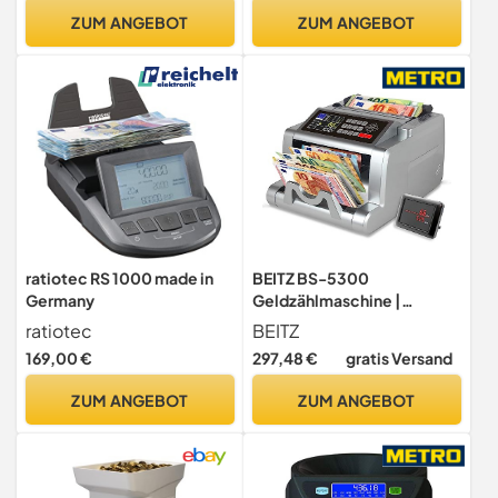
Elektronischer Kleingeld
der Minute | Euro | US-
ZUM ANGEBOT
ZUM ANGEBOT
Zähler mit LCD-Display |
Dollar | Pfund
Zählmaschine mit
Additionsfunktion &
Bündelung
ratiotec RS 1000 made in
BEITZ BS-5300
Germany
Geldzählmaschine |
Kompakter Wertzähler |
ratiotec
BEITZ
gemischte Banknoten
169,00 €
297,48 €
gratis Versand
Zähler | Top Summenzähler |
zuverlässiger
ZUM ANGEBOT
ZUM ANGEBOT
Geldscheinprüfer |
Geldzählmaschine Scheine
| Geldzähler für Euro
Scheine