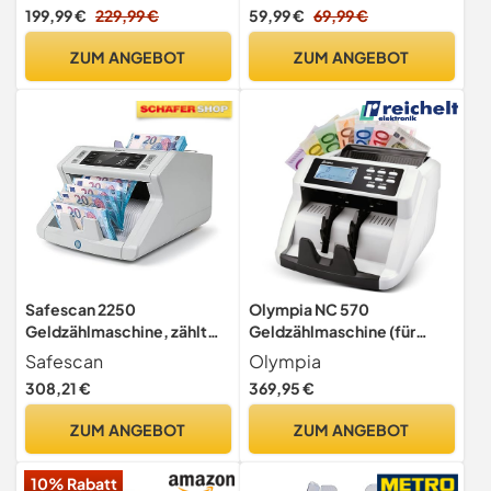
Falschgelddetektor -
Scheine mit Batterie,
199,99 €
229,99 €
59,99 €
69,99 €
Geldzählmaschine
Banknotenprüfer mit 7
Banknotenzählmaschine
Fälschungsprüfungen für
ZUM ANGEBOT
ZUM ANGEBOT
Geldzähler Wertzähler
Falsche EUR, USD, GBP,
GOD, RUB, AED,
Einzelnoteinzug
Safescan 2250
Olympia NC 570
Geldzählmaschine, zählt
Geldzählmaschine (für
sortierte Banknoten -
Scheine, Echtheitsprüfung,
Safescan
Olympia
Banknotenzähler mit 3-
Gemischte Banknoten,
308,21 €
369,95 €
facher Echtheitsprüfung -
LCD-Display, Geldzähler-
zählt sortierte Banknoten
Maschine für Euro, Dollar,
ZUM ANGEBOT
ZUM ANGEBOT
aller Währungen
Pfund etc., Profi
Geldscheinzähler mit
10% Rabatt
Sortiermodus)