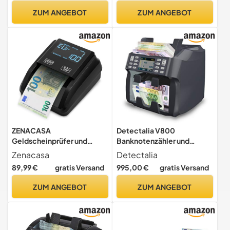
Geldscheinprüfer für EUR,
Geldzählmaschine mit
ZUM ANGEBOT
ZUM ANGEBOT
USD, GBP von Laden, Bank,
Display, EUR-Bargeldzähler
Büro
für Unternehmen
ZENACASA
Detectalia V800
Geldscheinprüfer und
Banknotenzähler und
Geldzählmaschine 2in1 mit
Sortiergerät EUR, GBP,
Zenacasa
Detectalia
Touchscreen- Einzeln
USD, CHF, MAD,
89,99 €
gratis Versand
995,00 €
gratis Versand
einlegen - Banknotenprüfer
Integrierter
Falschgelderkennung mit
Thermodrucker, Entlader,
ZUM ANGEBOT
ZUM ANGEBOT
UV/MG/IR für falsche Euro,
Orient, erkennt
Pfund, Dollarscheine -
Seriennummern -
Mobiler Scanner
geldzählmaschine scheine
mit geldscheinprüfer