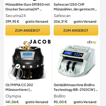
Münzzähler Euro SR1850 mit
Safescan 1250 CHF
Drucker Securina24®
Münzzähler, der gemischte
(schwarz mit Drucker)
Schweizer Franken-
Securina24
Safescan
Münzen schnell zählt +
299,95 €
gratis Versand
206,31 €
gratis Versand
sortiert - Münzsortierer,
sortiert Münzen nach
ZUM ANGEBOT
ZUM ANGEBOT
Stückelung -
Geldzählmaschine für das
Zählen von Münzen
OLYMPIA CC 202
Geldzählmaschine BisBro
Münzsortierer |
Technology BB-2150CW |
Geldzählmaschine für
Banknotenzähler | Erkennt
Olympia
BisBro
Münzen | Münzzähler &
Falschgeld sofort | Zählt
141,06 €
gratis Versand
90,00 €
gratis Versand
Sortierer für Euro-Münzen |
sicher 1000 Geldscheine in