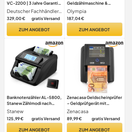
VC-2200 | 3 Jahre Garantie
Geldzählmaschine &
| Versand & Support aus
Geldscheinprüfer |
Deutscher Fachhändler Sofort einsatzbereit Versand aus DE-Lager, 3 Jahre Hersteller garantie & deutschsprachiger Support kein Zoll-Stress, keine langen Wege.
Olympia
Deutschland | Für
Geldzähler für alle Scheine |
329,00 €
gratis Versand
187,04 €
gemischte Euro-Scheine |
UV & MG Prüfung |
Falschgeldprüfung UV IR
Zählmaschine für 1-9999
ZUM ANGEBOT
ZUM ANGEBOT
MG | 1.000 Scheine/min
Noten | LCD Display | 1000
Noten/Min | Autom. Start |
Falschgeld Prüfer
Banknotenzähler AL-5800,
Zenacasa Geldscheinprüfer
Stanew Zählmodi nach
– Geldprüfgerät mit
Bündel und Schnitten,
UV/MG/IR – Für Euro, Dollar,
Stanew
Zenacasa
professioneller
Pfund – Tragbar mit Akku
125,99 €
gratis Versand
89,99 €
gratis Versand
Geldscheinzähler
Euro,UV/MG/IR,
ZUM ANGEBOT
ZUM ANGEBOT