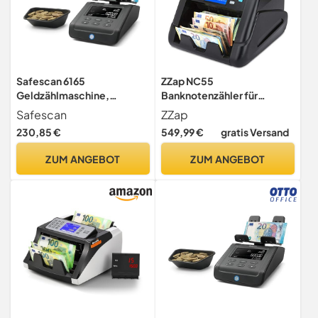
Safescan 6165
ZZap NC55
Geldzählmaschine,
Banknotenzähler für
Wertzählung für Münzen
gemischte Stückelungen &
Safescan
ZZap
und Banknoten -
Falschgelddetektor -
230,85 €
549,99 €
gratis Versand
Münzzähler mit
Geldzählmaschine
automatischer
Geldzähler
ZUM ANGEBOT
ZUM ANGEBOT
Münzrollenerkennung -
Banknotenzählmaschine
Geldwaage für schnelles
und einfaches Zählen von
Kassenladen