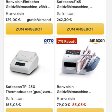
Bonvoisin Einfacher
Safescan 6165
Geldzählmaschine, zählt
Geldzählmaschine,
sortierte Nennwerte
Wertzählung für Münzen
Bonvoisin
Safescan
und Banknoten, Vouchers
129,00 €
gratis Versand
262,30 €
und Chips - Münzzähler mit
automatischer
ZUM ANGEBOT
ZUM ANGEBOT
Münzrollenerkennung - die
Geldwaage speichert
7% Rabatt
individuelle Zählergebnisse
Safescan TP-230
Bonvoisin
Thermodrucker (grau) zum
Geldzählmaschine
Ausdrucken der
Tragbarer, Geldzähler mit
Safescan
Bonvoisin
Zählergebnisse
MG/UV/WM-
155,08 €
79,00 €
85,05 €
Geldzählmaschinen -
Fälschungserkennung, 600
Banknotenzählern -
Stück/Minute