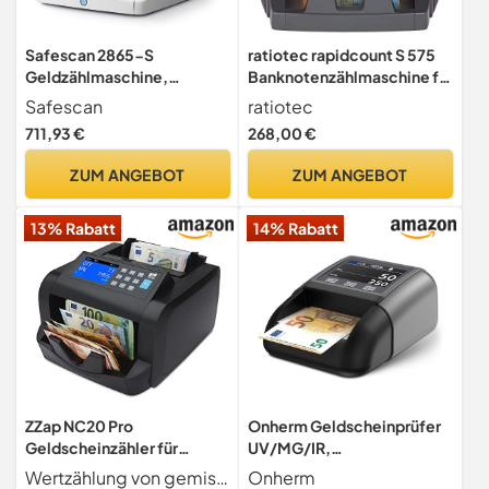
Safescan 2865-S
ratiotec rapidcount S 575
Geldzählmaschine,
Banknotenzählmaschine für
Wertzählung für gemischte
gemischte Banknoten mit
Safescan
ratiotec
Banknoten
Wertermittlung in schwarz
711,93 €
268,00 €
ZUM ANGEBOT
ZUM ANGEBOT
13% Rabatt
14% Rabatt
ZZap NC20 Pro
Onherm Geldscheinprüfer
Geldscheinzähler für
UV/MG/IR,
gemischte Stückelungen &
Geldzählmaschine für
Wertzählung von gemischten und Einzelstückelungen für EURO, GBP, PLN und CZK - Meldet den Gesamtwert und die gezählte Menge. Berichtet auch Ergebnisse für jede Stückelung Zählung von Einzelstückelung für alle Währungen
Onherm