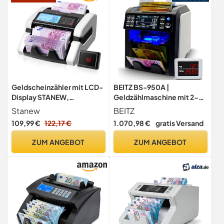
Geldscheinzähler mit LCD-
BEITZ BS-950A |
Display STANEW,
Geldzählmaschine mit 2-
Multimodus-Zählung mit
Taschen-System | EZB-
Stanew
BEITZ
Einzelstückelungssummen,
getestet | Wertzähler &
109,99 €
122,17 €
1.070,98 €
gratis Versand
UV/MG/IR Erkennung,
Falschgeldprüfer (9-fach) |
Geschwindigkeit >1000
Banknotenzähler mit 2CIS-
ZUM ANGEBOT
ZUM ANGEBOT
Stück/min,
Technologie | Touch-
geldzählmaschine für
Display | Updatefähig
EUR/USD/GBP