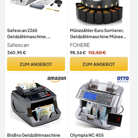
Safescan 2265
Münzzähler Euro Sortierer,
Geldzählmaschine,
Geldzählmaschine Münzen
Wertzählung für gemischte
Sortierer 800 Münzen
Safescan
FOHERE
EUR- und GBP-Banknoten -
Kapazität, Münzen
360,95 €
98,56 €
112,50 €
Banknotenzähler mit 6-
Zählmaschine mit 8
facher Echtheitsprüfung -
Auffangboxen,
ZUM ANGEBOT
ZUM ANGEBOT
zählt sortierte Banknoten
münzzählmaschine für
aller Währungen
Schulladenbank, schwarz,
U-Bahnen
BisBro Geldzählmaschine
Olympia NC 455