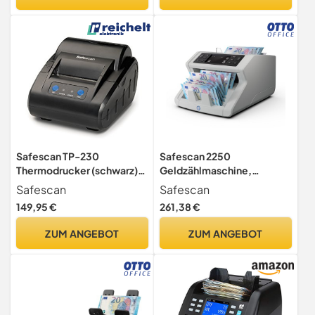
Geschwindigkeit >1000
Stück/min, EUR/USD/GBP
Safescan TP-230
Safescan 2250
Thermodrucker (schwarz)
Geldzählmaschine,
zum Ausdrucken der
Banknotenzähler
Safescan
Safescan
Zählergebnisse der
149,95 €
261,38 €
Safescan
Geldzählmaschinen -
ZUM ANGEBOT
ZUM ANGEBOT
Banknotenzählern -
Münzzählern -
Münzsortierern -
Geldwaagen