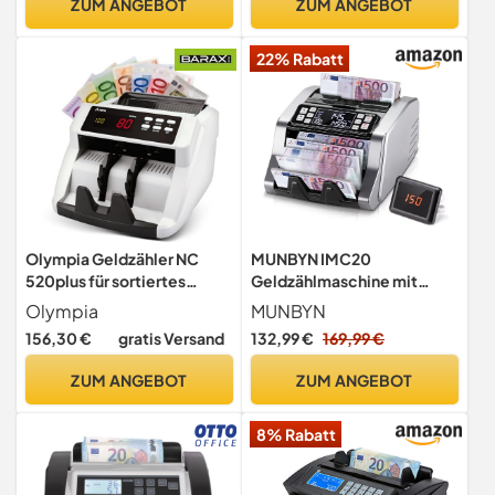
ZUM ANGEBOT
ZUM ANGEBOT
CHF usw. | Banknotenzähler
| Geldzähler (MV-550)
22% Rabatt
Olympia Geldzähler NC
MUNBYN IMC20
520plus für sortiertes
Geldzählmaschine mit
Zählen Prüfung der
Einzelwährung, ERT der
Olympia
MUNBYN
Geldscheine auf UV- und
Währung kann Nicht
156,30 €
gratis Versand
132,99 €
169,99 €
MG Stückzähler
automatisch erkannt
Werden,Wertzählung &
ZUM ANGEBOT
ZUM ANGEBOT
UV/MG/IR/MT
Falschgelderkennung,USD/
8% Rabatt
EUR, Addieren/Batch-
Modus, LED-Außenanzeige