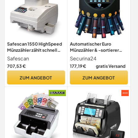
Safescan 1550 HighSpeed
Automatischer Euro
Münzzähler zählt schnell
Münzzähler & -sortierer
sortierte Münzen - Robuste
Geldzählmaschine
Safescan
Securina24
Geldzählmaschine für
SR1200LC mit Abhülsung
707,53 €
177,19 €
gratis Versand
Münzzählungen mit hohem
Geldzähler
Volumen -
Münzzählautomat
ZUM ANGEBOT
ZUM ANGEBOT
Geldzählmaschine für alle
Securina24 (schwarz LC -
sortierten runden Münzen
BBB)
und Wertmarken