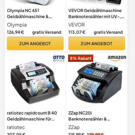
Olympia NC 451
VEVOR Geldzählmaschine
Geldzählmaschine &
Banknotenzähler mit UV-,
Geldscheinprüfer
MG-, IR- und DD-
Olympia
VEVOR
Falschgeldprüfer für alle
Falschgelderkennung USD-
126,94 €
gratis Versand
113,07 €
gratis Versand
Banknoten | UV MG
und EUR-Geldzählmaschine
Sensoren | 1000
mit Großes LCD & Externes
ZUM ANGEBOT
ZUM ANGEBOT
Scheine/Min |
Display Kann gemischte
Additionsfunktion | LED
Noten nicht zählen
8% Rabatt
Display | Zählmaschine
Scheine | Banknotenprüfer
ratiotec rapidcount B 40
ZZap NC20i
Geldzählmaschine für
Banknotenzähler &
sortenreine Banknoten -
Falschgeld-Detektor -
ratiotec
ZZap
Banknotenzähler mit UV IR
Geldzählmaschine
207,05 €
119,99 €
129,99 €