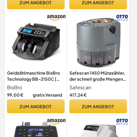
ZUM ANGEBOT
ZUM ANGEBOT
Münzzählern -
Banknotenzähler
Münzsortierern -
(Unterstützt nur Zählen,
Geldwaagen
Manuelle
Banknotenüberprüfung)
Geldzählmaschine BisBro
Safescan 1450 Münzzähler,
Technology BB-2150C |
der schnell große Mengen
Banknotenzähler | Erkennt
gemischter EUR-Münzen
BisBro
Safescan
Falschgeld sofort | Zählt
zählt und sortiert -
99,00 €
gratis Versand
417,24 €
sicher 1000 Geldscheine in
Münzsortierer, sortiert
der Minute | Euro | US-
Münzen nach Stückelung -
ZUM ANGEBOT
ZUM ANGEBOT
Dollar | Pfund
Geldzählmaschine für das
Zählen von Münzen