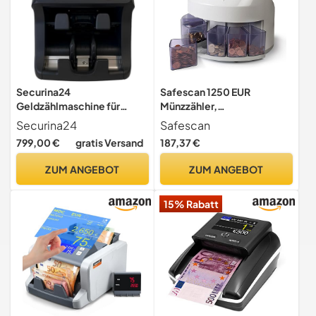
Securina24
Safescan 1250 EUR
Geldzählmaschine für
Münzzähler,
gemischte Scheine
Geldzählmaschine
Securina24
Safescan
Wertzähler Geldzähler
799,00 €
gratis Versand
187,37 €
Banknotenzähler SR9500
ZUM ANGEBOT
ZUM ANGEBOT
15% Rabatt