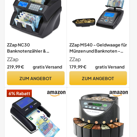
ZZap NC30
ZZap MS40 - Geldwaage für
Banknotenzähler &
Münzen und Banknoten -
Falschgeld-Detektor -
Geldzählmaschine
ZZap
ZZap
Geldzählmaschine
Geldzähler Zählwaage
219,99 €
gratis Versand
179,99 €
gratis Versand
Geldzähler
Münzwaage -
Banknotenzählmaschine
Banknotenzähler und
ZUM ANGEBOT
ZUM ANGEBOT
Münzzähler
6% Rabatt