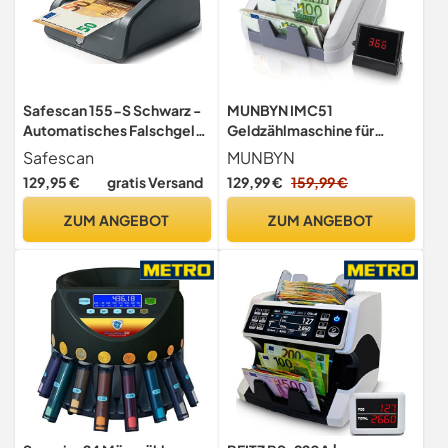
Safescan 155-S Schwarz -
MUNBYN IMC51
Automatisches Falschgeld
Geldzählmaschine für
Prüfgerät zur 100%
Einzelwert, Wert der
Safescan
MUNBYN
Sicherheit
Währung kann nicht
129,95 €
gratis Versand
129,99 €
159,99 €
automatisch erkannt
werden,Add+Batch Modus
ZUM ANGEBOT
ZUM ANGEBOT
Geldscheinzähler,
UV/MG/IR/MT-Erkennung,
nur EUR-Geldzähler, 1100
Blatt/min, Grau