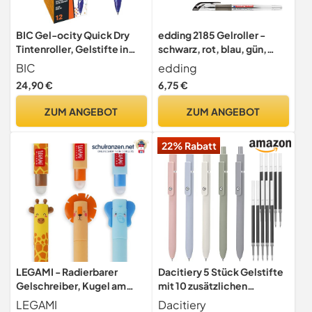
BIC Gel-ocity Quick Dry
edding 2185 Gelroller -
Tintenroller, Gelstifte in
schwarz, rot, blau, gün,
Blau, Strichstärke Medium,
violett, pink, hellblau - 7er-
BIC
edding
Nachfüllbar, 12er Pack
Set - 0,7 mm - Gelstifte
24,90 €
6,75 €
zum Schreiben, Malen,
Mandala, Bulletjournal -
ZUM ANGEBOT
ZUM ANGEBOT
Gelschreiber, Gelmalstifte
22% Rabatt
LEGAMI - Radierbarer
Dacitiery 5 Stück Gelstifte
Gelschreiber, Kugel am
mit 10 zusätzlichen
Ende zum Entfernen der
Nachfüllminen, 0.5mm
LEGAMI
Dacitiery