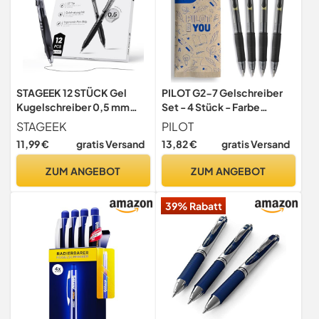
STAGEEK 12 STÜCK Gel
PILOT G2-7 Gelschreiber
Kugelschreiber 0,5 mm
Set - 4 Stück - Farbe
stift Mittelspitze –
Schwarz - weiche Gelstifte
STAGEEK
PILOT
Schwarze
0,36mm Strichstärke,
11,99 €
gratis Versand
13,82 €
gratis Versand
Druckkugelschreiber mit
angenehme Schreibführung
Geltinte, Schreibset für
und kratzfreies, präzises
ZUM ANGEBOT
ZUM ANGEBOT
Schule/Büro/Tagebuch –
Schriftbild, mit
Kugelschreiber Hochwertig
austauschbarer Mine
39% Rabatt
(Schwarz)