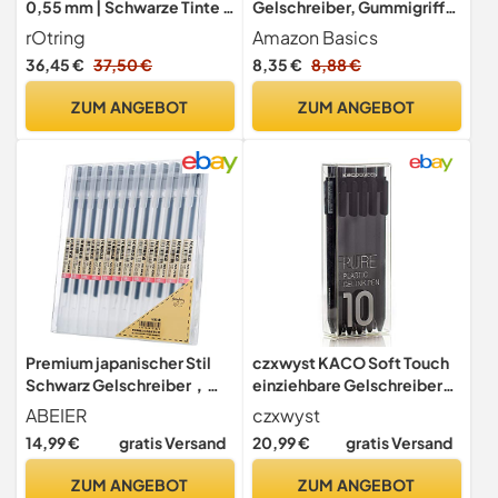
0,55 mm | Schwarze Tinte |
Gelschreiber, Gummigriff,
Silberfarbenes
Schnelltrocknend, Ideal für
rOtring
Amazon Basics
Schreibgerät mit
Schule und Büro, Feine
36,45 €
37,50 €
8,35 €
8,88 €
Metallschaft | Rutschfeste,
Strichstärke (0,7mm), Blau,
gerändelte Griffzone und
12er-Pack
ZUM ANGEBOT
ZUM ANGEBOT
Sechskantschaft |
Nachfüllbar
Premium japanischer Stil
czxwyst KACO Soft Touch
Schwarz Gelschreiber，
einziehbare Gelschreiber
12er-pack,0，5 mm
Schriftzug-Stiftsatz 0,5
ABEIER
czxwyst
Stiftspitze, für Journaling,
mm feine Spitze (Schwarze
14,99 €
gratis Versand
20,99 €
gratis Versand
Doodling, Zeichnungen,
Farbe 10er Pack schwarze
Notizen
Tinte)
ZUM ANGEBOT
ZUM ANGEBOT