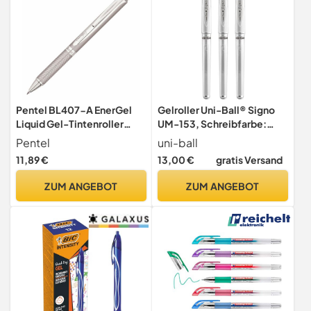
Pentel BL407-A EnerGel
Gelroller Uni-Ball® Signo
Liquid Gel-Tintenroller
UM-153, Schreibfarbe:
Sterling, silberfarbenes
weiß (3 Stück)
Pentel
uni-ball
Metallgehäuse, 0,35 mm
11,89 €
13,00 €
gratis Versand
Strichstärke, Schreibfarbe
schwarz 1 Stück
ZUM ANGEBOT
ZUM ANGEBOT