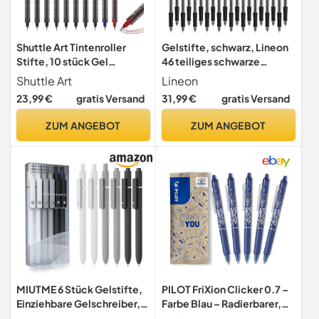
Shuttle Art Tintenroller
Gelstifte, schwarz, Lineon
Stifte, 10 stück Gel
46 teiliges schwarze
kugelschreiber(8 schwarz, 1
Gelschreiber Set (20 Gel
Shuttle Art
Lineon
blau, 1 rot), 0,5mm feine
Stifte und 26 Ersatzminen)
23,99 €
gratis Versand
31,99 €
gratis Versand
Spitze, schnelltrocknend,
mit 0,7 mm Spitze,
flüssige Tinte, Gelschreiber
einziehbar, für Schüler,
ZUM ANGEBOT
ZUM ANGEBOT
für Schreiben, Tagebuch,
Kinder und Erwachsene
Notizen geeignet
geeignet
MIUTME 6 Stück Gelstifte,
PILOT FriXion Clicker 0.7 –
Einziehbare Gelschreiber,
Farbe Blau – Radierbarer,
Schnell Trocknende
nachfüllbarer Gel-