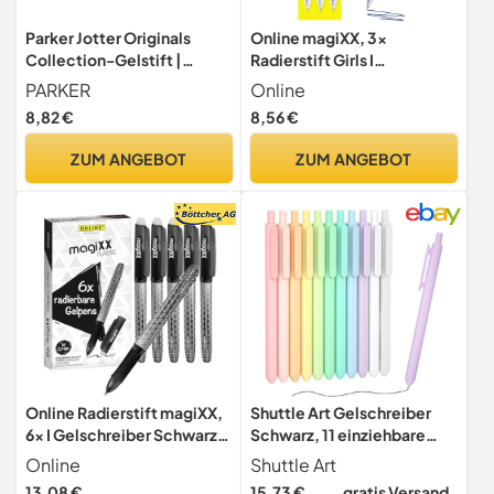
Parker Jotter Originals
Online magiXX, 3x
Collection-Gelstift |
Radierstift Girls I
Klassisches Schwarz |
Gelschreiber blau radierbar
PARKER
Online
mittelfeine Schreibspitze |
mit 0,7mm Strichstärke I
8,82 €
8,56 €
blaue Tinte | 1 Stück
Tintenroller zum
Schreibenlernen, Büro I
ZUM ANGEBOT
ZUM ANGEBOT
Erasable Pen Set I
Radierbarer Kugelschreiber
Schüler
Online Radierstift magiXX,
Shuttle Art Gelschreiber
6x I Gelschreiber Schwarz
Schwarz, 11 einziehbare
mit 0,7mm Strichstärke I
Gelstifte, 0,5 mm feine
Online
Shuttle Art
Tintenroller radierbar zum
Spitze, Gel Kugelschreiber
13,08 €
15,73 €
gratis Versand