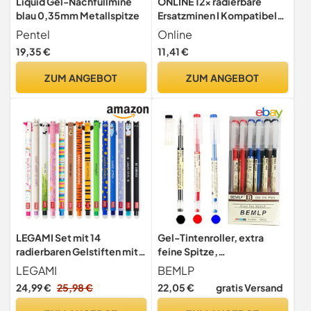
Liquid Gel-Nachfüllmine
ONLINE 12x radierbare
blau 0,35mm Metallspitze
Ersatzminen I Kompatibel
mit Pilot Frixion, magiXX I
Pentel
Online
Blau 0,7mm Strichstärke I
19,35 €
11,41 €
Ersatzmine für Gelstift
radierbar I Nachfüllminen
ZUM ANGEBOT
ZUM ANGEBOT
für Gel-Tintenroller mit
radierbarer Tinte
LEGAMI Set mit 14
Gel-Tintenroller, extra
radierbaren Gelstiften mit
feine Spitze,
thermoempfindlicher
Kugelschreiber, flüssige
LEGAMI
BEMLP
Radiertinte, verschiedene
Tinte, Tintenroller, 0,35
24,99 €
25,98 €
22,05 €
gratis Versand
Tintenfarben und
mm, hochwertig,
Schaftdesigns, 0,7 mm
schnelltrocknend, für