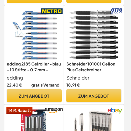
edding 2185 Gelroller - blau
Schneider 101001 Gelion
- 10 Stifte - 0,7 mm -
Plus Gelschreiber
Gelstifte zum Schreiben,
(wechselbare Mine,
edding
Schneider
Malen, Mandala,
Strichstärke F, ultra
22,40 €
gratis Versand
18,91 €
Bulletjournal -
schnelltrocknend)
Gelschreiber, Gelmalstifte
10er,Packung schwarz
ZUM ANGEBOT
ZUM ANGEBOT
14% Rabatt