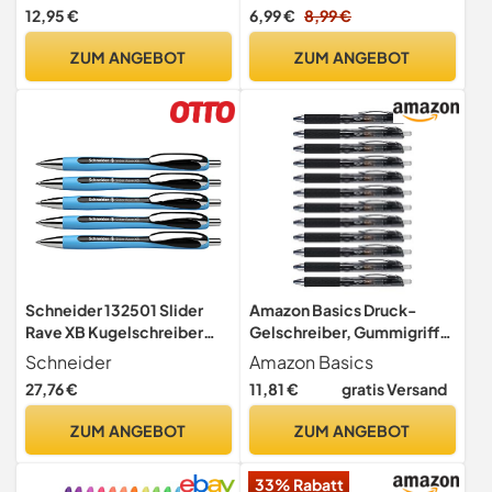
Tinte ohne das Blatt zu
Druckgelschreiber feine
12,95 €
6,99 €
8,99 €
verbrauchen, Schwarze
Spitze, Schnell Trocknende
hitzeempfindliche Tinte -
Tinte, für Schule, Büro,
ZUM ANGEBOT
ZUM ANGEBOT
Savannah Kollektion -
Zuhause - Schwarz
Löwe, Giraffe, Elefant
Schneider 132501 Slider
Amazon Basics Druck-
Rave XB Kugelschreiber
Gelschreiber, Gummigriff,
(Strichstärke: XB,
Wischfest, Ideal für Schule
Schneider
Amazon Basics
dokumentenechte Mine,
und Büro, Feine
27,76 €
11,81 €
gratis Versand
Made in Germany) 5 Stück,
Strichstärke (0,7mm),
Schreibfarbe: schwarz
Schwarz, 12er-Pack
ZUM ANGEBOT
ZUM ANGEBOT
33% Rabatt