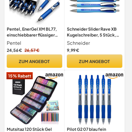
Pentel, EnerGel XM BL77,
Schneider Slider Rave XB
einschiebbarer flüssiger
Kugelschreiber, 5 Stück,
Gelschreiber, 0,7 mm, 54 %
Hellblau-Blau
Pentel
Schneider
recycelt, 12 Stück blau
24,56 €
26,57 €
9,99 €
ZUM ANGEBOT
ZUM ANGEBOT
15% Rabatt
Mutsitaz 120 Stück Gel
Pilot G2 07 blau fein