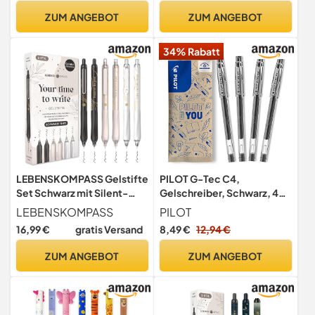
Kulischreiber,
Spitze
ZUM ANGEBOT
ZUM ANGEBOT
Gelschreiber, Ideal für
Büro, Schule, Schreiben
34% Rabatt
und Zeichnen für Kinder und
Erwachsene
LEBENSKOMPASS Gelstifte
PILOT G-Tec C4,
Set Schwarz mit Silent-
Gelschreiber, Schwarz, 4
Click-Technologie -
Stück (1er Pack)
LEBENSKOMPASS
PILOT
Hochpigmentierte,
16,99 €
gratis Versand
8,49 €
12,94 €
Schnelltrocknende Gel
Kugelschreiber - Dünne
ZUM ANGEBOT
ZUM ANGEBOT
0,5mm Strichstärke
Gelschreiber - 6 Stück in 3
Designs