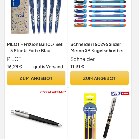
PILOT - FriXion Ball 0.7 Set
Schneider 150296 Slider
- 5 Stück: Farbe Blau -
Memo XB Kugelschreiber
Radierbare Tintenroller
(mit Kappe, Strichstärke:
PILOT
Schneider
0,4mm Strichstärke -
XB) 6er Etui sortiert
16,28 €
gratis Versand
11,31 €
Angenehme
Schreibführung,
ZUM ANGEBOT
ZUM ANGEBOT
Thermosensitive Tinte,
Austauschbare Mine -
Mittlere Spitze