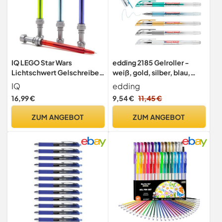
IQ LEGO Star Wars
edding 2185 Gelroller -
Lichtschwert Gelschreiber
weiß, gold, silber, blau,
Set
grün, pink, violett - 7er Set
IQ
edding
- 0,7 mm - Gelstifte zum
16,99 €
9,54 €
11,45 €
Schreiben, Malen,
Mandala, Bulletjournal -
ZUM ANGEBOT
ZUM ANGEBOT
Gelschreiber, Gelmalstifte