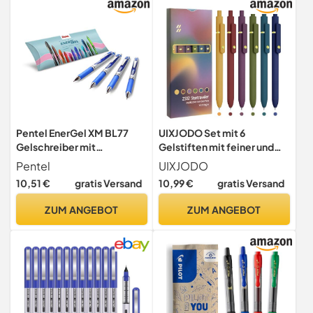
Pentel EnerGel XM BL77
UIXJODO Set mit 6
Gelschreiber mit
Gelstiften mit feiner und
Druckmechanik, blau (4
glatter Spitze, 0,5 mm
Pentel
UIXJODO
Stück)
farbige Tinte für Tagebuch,
10,51 €
gratis Versand
10,99 €
gratis Versand
Notizen, Büro- und
Schulbedarf, Geschenke
ZUM ANGEBOT
ZUM ANGEBOT
für Frauen (Vintage Gold)