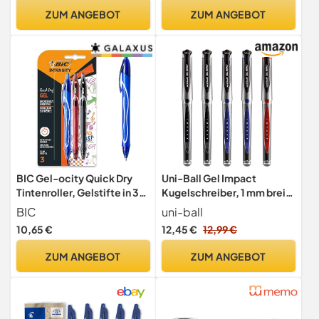
mm, Schreibfarbe Schwarz
0,7mm Strichstärke für
ZUM ANGEBOT
ZUM ANGEBOT
weiche, präzise Striche
beim Schreiben & Zeichnen
| E-733901 00
BIC Gel-ocity Quick Dry
Uni-Ball Gel Impact
Tintenroller, Gelstifte in 3
Kugelschreiber, 1 mm breit,
verschiedenen Farben,
Schwarz, Blau und Rot, 5
BIC
uni-ball
Strichstärke Medium, mit
Stück
10,65 €
12,45 €
12,99 €
gummierter Griff-Fläche
ZUM ANGEBOT
ZUM ANGEBOT