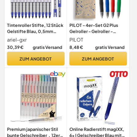
Tintenroller Stifte, 12 Stück
PILOT - 4er-Set G2 Plus
Gelstifte Blau, 0,5mm
Gelroller - Gelroller -
Flüssigtinte Rollerball Stift,
Schwarz, Blau, Rot, Grün -
ariel-gxr
PILOT
Schnelltrocknend
Mittlere Spitze, Kunststoff
30,39 €
gratis Versand
8,48 €
gratis Versand
Gelschreiber Glatter
(4 Stück)
Kugelschreiber für
ZUM ANGEBOT
ZUM ANGEBOT
Journaling, Schreiben,
Notieren & Skizzieren
Premium japanischer Stil
Online Radierstift magiXX,
bunte Gelschreiber，12er-
6x I Gelschreiber Blau mit