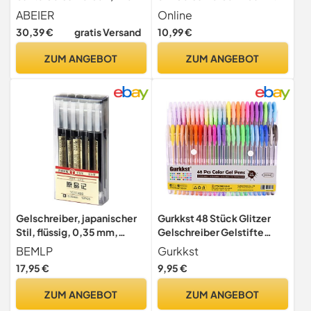
pack Gelstifte,0.5mm
0,7mm Strichstärke I
ABEIER
Online
Stiftspitze Japanese
Tintenroller radierbar zum
30,39 €
gratis Versand
10,99 €
Stationery, für Journaling,
Schreibenlernen & fürs
Doodling, Zeichnungen,
Büro, I Erasable Pen Set I
ZUM ANGEBOT
ZUM ANGEBOT
Notizen
Radierbarer Kugelschreiber
Studenten, Schüler
Gelschreiber, japanischer
Gurkkst 48 Stück Glitzer
Stil, flüssig, 0,35 mm,
Gelschreiber Gelstifte
ultrafeiner Kugelschreiber,
Multicolor Gel Stift Set
BEMLP
Gurkkst
für Büro, Schule,
Zeichnen und Schreiben(12
17,95 €
9,95 €
Schreibwaren, 12
Metallic + 12 Glitzer + 12
Stück/Set, schwarz
Neon + 12 WaterChalk)
ZUM ANGEBOT
ZUM ANGEBOT