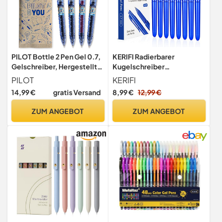
PILOT Bottle 2 Pen Gel 0.7,
KERIFI Radierbarer
Gelschreiber, Hergestellt
Kugelschreiber
aus recyceltem Kunststoff
Tintenroller, 8 Blau, 0.7mm
PILOT
KERIFI
(Schwarz, Blau, Rot, Grün),
Tintenroller mit
14,99 €
gratis Versand
8,99 €
12,99 €
mittlere Spitze, 1 Stück (4er
Radiergummi, Löschbarer
Pack)
Gelschreiber Radierstift für
ZUM ANGEBOT
ZUM ANGEBOT
Schulsachen Bürobedarf
Studenten Notizbuch
Planer Bullet Journal