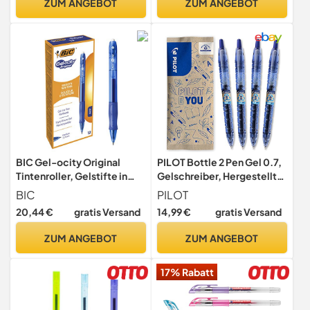
ZUM ANGEBOT
ZUM ANGEBOT
Spitze, Tiermotive
japanisches
Büro,Schule,Schreibwaren
,12
Packungen(4schwarz,4bla
u,4rot)
BIC Gel-ocity Original
PILOT Bottle 2 Pen Gel 0.7,
Tintenroller, Gelstifte in
Gelschreiber, Hergestellt
Blau, Strichstärke Medium,
aus recyceltem Kunststoff,
BIC
PILOT
Nachfüllbar, 12er Pack
(Blau), mittlere Spitze, 1
20,44 €
gratis Versand
14,99 €
gratis Versand
stück (4er Pack)
ZUM ANGEBOT
ZUM ANGEBOT
17% Rabatt