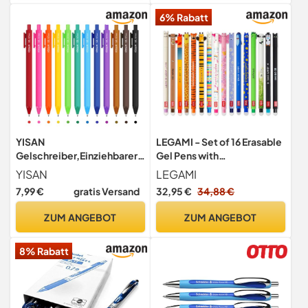
6% Rabatt
YISAN
LEGAMI - Set of 16 Erasable
Gelschreiber,Einziehbarer
Gel Pens with
Kugelschreiber
Thermosensitive Erase Ink,
YISAN
LEGAMI
bunt,Gelstifte 12 Farben
0.7mm Tip, Animal Designs'
7,99 €
gratis Versand
32,95 €
34,88 €
ZUM ANGEBOT
ZUM ANGEBOT
8% Rabatt