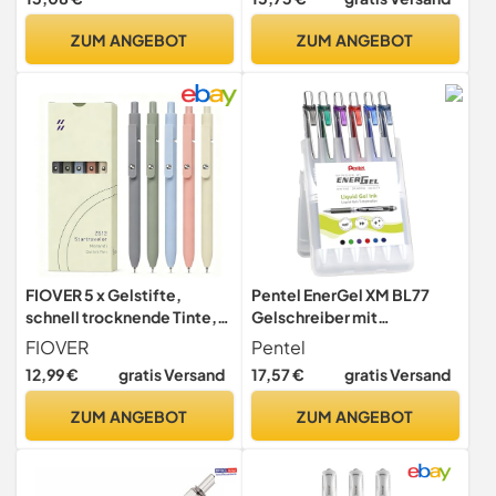
Schreibenlernen & Büro, I
für Schreiben,
Erasable Pen Set I
Tagbuchschreiben und
ZUM ANGEBOT
ZUM ANGEBOT
Radierbarer Kugelschreiber
Notieren, für Schule, Büro,
Studenten, Schüler
Zuhause geeignet
FIOVER 5 x Gelstifte,
Pentel EnerGel XM BL77
schnell trocknende Tinte,
Gelschreiber mit
feine Spitze, Premium-
Druckmechanik, (6 Stück -
FIOVER
Pentel
Gelstifte, schwarze Tinte,
farblich sortiert)
12,99 €
gratis Versand
17,57 €
gratis Versand
glattes Schreiben für
Schule, Büro, Zuhause, 1
ZUM ANGEBOT
ZUM ANGEBOT
Stück (5er Pack)