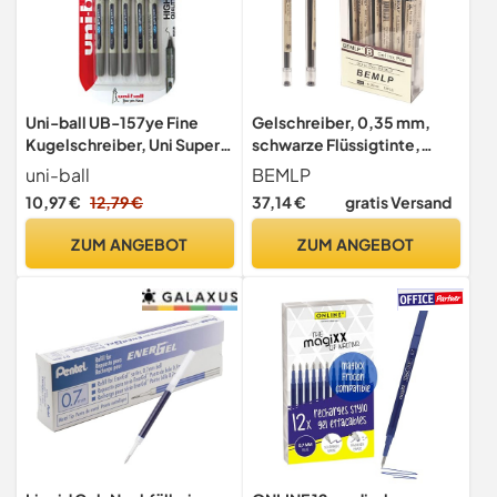
Uni-ball UB-157ye Fine
Gelschreiber, 0,35 mm,
Kugelschreiber, Uni Super-
schwarze Flüssigtinte,
Tinte, 0.7 mm Spitze, 5
Tintenroller, schnell
uni-ball
BEMLP
Stück blau
trocknend, feine Spitze,
10,97 €
12,79 €
37,14 €
gratis Versand
japanische Stifte,
Premium, Schule, Büro,
ZUM ANGEBOT
ZUM ANGEBOT
Prüfung, Schreibwaren,
Zubehör