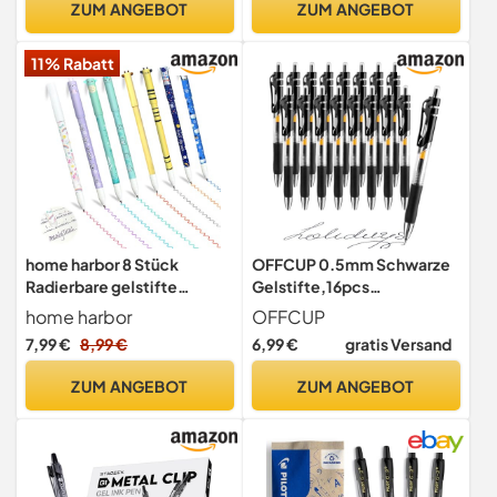
ZUM ANGEBOT
ZUM ANGEBOT
11% Rabatt
home harbor 8 Stück
OFFCUP 0.5mm Schwarze
Radierbare gelstifte
Gelstifte,16pcs
set,Radierbaren
Kugelschreiber Einziehbare
home harbor
OFFCUP
Gelschreibern für
Rollerball
7,99 €
8,99 €
6,99 €
gratis Versand
Kinder,Tier Motiven
radierbare
ZUM ANGEBOT
ZUM ANGEBOT
Stifte,Löschbare
Kunststoffstifte in
verschiedenen
Formen,Geeignet für
Schulen und Büros