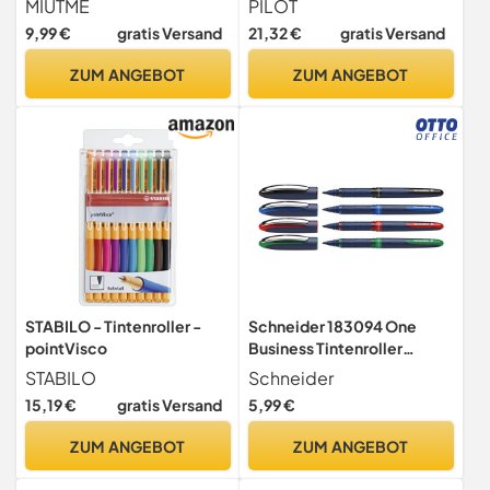
MIUTME
PILOT
Tintenstifte, 0,5 mm Feine
Tintenroller mit
9,99 €
gratis Versand
21,32 €
gratis Versand
Spitze Gel Tintenstifte,
Druckmechanik und
Asthetische Stifte für
thermosensitiver Tinte,
ZUM ANGEBOT
ZUM ANGEBOT
Schule und Bürobedarf
mittlere Spitze, 1 Stück (5er
Pack)
STABILO - Tintenroller -
Schneider 183094 One
pointVisco
Business Tintenroller
(dokumentenecht,
STABILO
Schneider
Strichstärke 0,6 mm, Made
15,19 €
gratis Versand
5,99 €
in Germany) 4er Pack
(schwarz, blau, rot, grün)
ZUM ANGEBOT
ZUM ANGEBOT