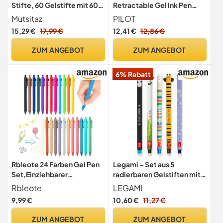
Stifte, 60 Gelstifte mit 60
Retractable Gel Ink Pen
Nachfüllpackungen,
Tintenroller 0,7 mm Feder
Mutsitaz
PILOT
Gelschreiber für
Spitze 0,39 mm Line Breite
15,29 €
17,99 €
12,41 €
12,86 €
Künsterbedarf Erwachsene
nachfüllbar bl-g2–7 (6er
Malbücher
Pack, blau)
ZUM ANGEBOT
ZUM ANGEBOT
6% Rabatt
Rbleote 24 Farben Gel Pen
Legami – Set aus 5
Set,Einziehbarer
radierbaren Gelstiften mit
Kugelschreiber Bunt,1 MM
wärmeempfindlicher Tinte,
Rbleote
LEGAMI
Gel
einer Auswahl an Tintfarben
9,99 €
10,60 €
11,27 €
Kugelschreiber,Geschmeid
und Designs, 0,7 mm
iges
Spitze, mit den Motiven
ZUM ANGEBOT
ZUM ANGEBOT