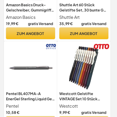
Amazon Basics Druck-
Shuttle Art 60 Stück
Gelschreiber, Gummigriff,
Gelstifte Set, 30 bunte Gel
Wischfest, Ideal für Schule
Stifte mit 30 Ersatzminen,
Amazon Basics
Shuttle Art
und Büro, Feine
Glitzer, Neon, Metallic
19,99 €
gratis Versand
35,99 €
gratis Versand
Strichstärke (0,7mm), Blau,
Stifte für Erwachsene
12er-Pack
Malbuch, Glitzerstifte für
ZUM ANGEBOT
ZUM ANGEBOT
Kinder mädchen,
Gelschreiber zum
Schreiben Bemalen
Pentel BL407MA-A
Westcott Gelstifte
EnerGel Sterling Liquid Gel-
VINTAGE Set 10 Stück
Tintenroller, Gehäuse
Herbstedition |
Pentel
Westcott
Anthrazit, Strichstärke 0.35
Gelschreiber Stifte mit 10
10,58 €
9,99 €
gratis Versand
mm, Kugeldurchmesser 0.7
bunten warmen Farben |