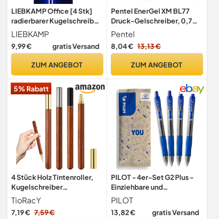
LIEBKAMP Office [4 Stk]
Pentel EnerGel XM BL77
radierbarer Kugelschreiber
Druck-Gelschreiber, 0,7
inkl. 0,7mm Mine | kratzt &
mm, 54 % recyceltes
LIEBKAMP
Pentel
schmiert nicht | Tintenroller
Material, Marineblau, 3
9,99 €
gratis Versand
8,04 €
13,13 €
radierbar | Radierstift |
Stück
Gelstifte Radierbar |
ZUM ANGEBOT
ZUM ANGEBOT
Erasable Pen | Gelschreiber
Radierbar
5% Rabatt
4 Stück Holz Tintenroller,
PILOT - 4er-Set G2 Plus -
Kugelschreiber
Einziehbare und
Hochwertig,
Nachfüllbare Gelstifte -
TioRacY
PILOT
Kugelschreiber, Gelstifte,
Stifte aus Recyceltem
7,19 €
7,59 €
13,82 €
gratis Versand
Kulischreiber,
Kunststoff - Blau - Mittlere