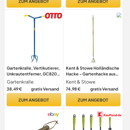
ZUM ANGEBOT
ZUM ANGEBOT
Gartenkralle, Vertikutierer,
Kent & Stowe Holländische
Unkrautentferner, GC820-
Hacke – Gartenhacke aus
06
Edelstahl, zum Schub- und
Gartenkralle
Kent & Stowe
Zug-Jäten, Unkrautjäter mit
38,49 €
gratis Versand
74,98 €
gratis Versand
Stiel aus Eschenholz,
Länge: 160 cm
ZUM ANGEBOT
ZUM ANGEBOT