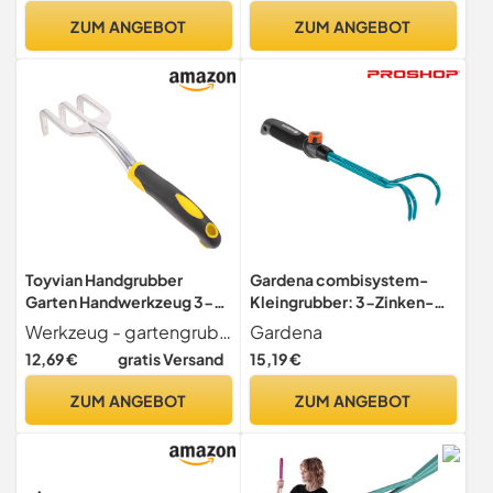
Gartenpflege Grubber
mit Stiel aus Eschenholz,
ZUM ANGEBOT
ZUM ANGEBOT
Handgrubber Handpflug
Länge: 32 cm
Gartenzubehör
Toyvian Handgrubber
Gardena combisystem-
Garten Handwerkzeug 3-
Kleingrubber: 3-Zinken-
klauen Rechen Aus
Gartenkralle zum Lockern
Werkzeug - gartengrubber verfügt über tiefe und gebogene, wodurch leicht zu lockern erde, gartengeräte
Gardena
Magnesium Aluminium
und Lüften des Bodens,
12,69 €
gratis Versand
15,19 €
Legierung Mit Gummigriff
Arbeitsbreite 7 cm,
Für Gartenarbeit
ergonomischer Griff,
ZUM ANGEBOT
ZUM ANGEBOT
Unkrautjäten Und Lockere
Korrosionsschutz (8921-20)
Erde