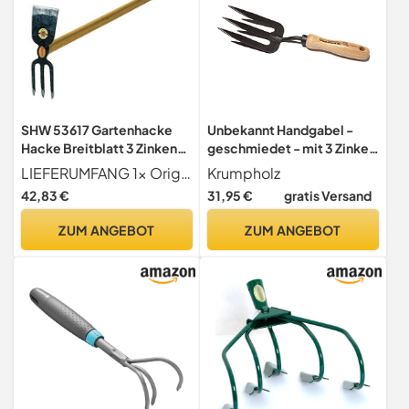
SHW 53617 Gartenhacke
Unbekannt Handgabel -
Hacke Breitblatt 3 Zinken
geschmiedet - mit 3 Zinken
Spitz Geschmiedet Stahl
und 14 cm langem
LIEFERUMFANG 1x Originale SHW Doppelhacke mit Breitblatt und spitzen Doppelzinken; mit Stiel aus Holz
Krumpholz
mit Stiel Esche 29 cm hoch
Eschenholzgriff -
42,83 €
31,95 €
gratis Versand
135 cm lang
Krumpholz Gartengerät
ZUM ANGEBOT
ZUM ANGEBOT