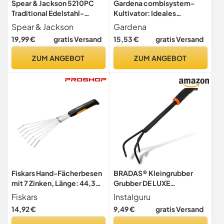
Spear & Jackson 5210PC
Gardena combisystem-
Traditional Edelstahl-
Kultivator: Ideales
Gartenkralle, 3 Zinken, 30-
Gartenzubehör zum
Spear & Jackson
Gardena
cm-Griff
Lockern verkrusteter
19,99 €
gratis Versand
15,53 €
gratis Versand
Böden, Grubber mit
geringer Arbeitsbreite von
ZUM ANGEBOT
ZUM ANGEBOT
3.6 cm, passend zu Allen
cs-Stielen (3132-20)
Fiskars Hand-Fächerbesen
BRADAS® Kleingrubber
mit 7 Zinken, Länge: 44,3
Grubber DE LUXE
cm, Breite: 12,5 cm
Handgrubber |
Fiskars
Instalguru
Hochwertigem Stahl 3
14,92 €
9,49 €
gratis Versand
Zinken Gartenkralle Mit
Rutschfester