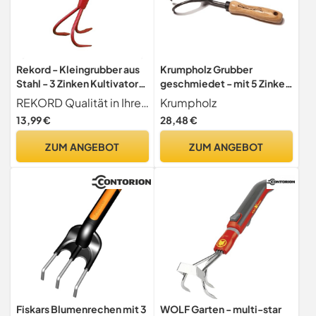
Rekord - Kleingrubber aus
Krumpholz Grubber
Stahl - 3 Zinken Kultivator
geschmiedet - mit 5 Zinken
mit 111 cm Holz-Stiel
und Eschenholzgriff mit 14
REKORD Qualität in Ihrer Hand
Krumpholz
cm Länge Gartengerät
13,99 €
28,48 €
ZUM ANGEBOT
ZUM ANGEBOT
Fiskars Blumenrechen mit 3
WOLF Garten - multi-star