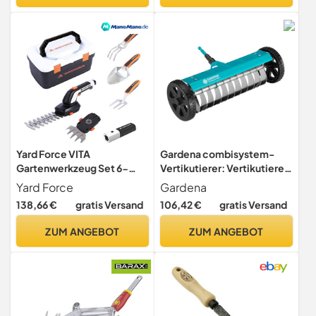
Yard Force VITA
Gardena combisystem-
Gartenwerkzeug Set 6-
Vertikutierer: Vertikutierer
teilig inkl. Koffer I
zur Beseitigung von Moos,
Yard Force
Gardena
Elektrische Grasschere mit
Unkraut und Rasenfilz, 32
138,66 €
gratis Versand
106,42 €
gratis Versand
4Ah Akku & Ladegerät I
cm Arbeitsbreite, mit
Hochwertige Gartengeräte
robusten Rädern und
ZUM ANGEBOT
ZUM ANGEBOT
für kleine Gärten und Balkon
Hubachse zum leichteren
Arbeiten (3395-88)