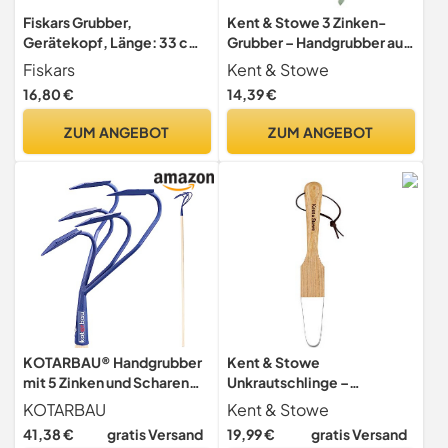
Fiskars Grubber,
Kent & Stowe 3 Zinken-
Gerätekopf, Länge: 33 cm,
Grubber – Handgrubber aus
Breite: 9 cm, Karbonstahl-
Edelstahl, zum Aufbrechen
Fiskars
Kent & Stowe
Zinken, Schwarz/Orange,
verhärteter Böden,
16,80 €
14,39 €
QuikFit, 1000685
Gartenkralle mit Stiel aus
Eschenholz, Länge: 28 cm
ZUM ANGEBOT
ZUM ANGEBOT
KOTARBAU® Handgrubber
Kent & Stowe
mit 5 Zinken und Scharen
Unkrautschlinge –
mit Holzstiel 175 cm
Unkrautjäter aus stabilem
KOTARBAU
Kent & Stowe
Jätegrubber für Unkraut
Edelstahl zum
41,38 €
gratis Versand
19,99 €
gratis Versand
Gartenwerkzeug für
Durchpflügen, Jätschlinge