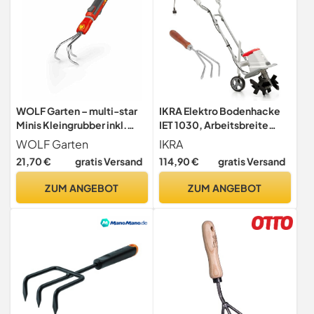
WOLF Garten – multi-star
IKRA Elektro Bodenhacke
Minis Kleingrubber inkl.
IET 1030, Arbeitsbreite
Stiel LA-M /ZM 015;
30cm, inkl. Handgrubber
WOLF Garten
IKRA
Arbeitsbreite: 7cm;
21,70 €
gratis Versand
114,90 €
gratis Versand
71AIE001650
ZUM ANGEBOT
ZUM ANGEBOT