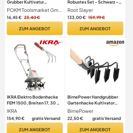
Grubber Kultivatur
Robustes Set – Schwarz –
Bodenlüfter Hacke
Erwachsene – Garten – 360
POKM Toolsmarket GmbH
Root Slayer
Handpflug 3 Schar 150 mm
Griff – RootSlayer +
16,45 €
23,40 €
133,00 €
159,99 €
breit K_31
RootSlayer Special Massif +
RootSlayer Dresse Ränder
ZUM ANGEBOT
ZUM ANGEBOT
IKRA Elektro Bodenhacke
BirnePower Handgrubber
FEM 1500, Breiten 17, 30 &
Gartenhacke Kultivator
45 cm, inkl. Handgrubber
Schwarz Grubber Hacke 5
IKRA
BirnePower
Zinken Kralle Bodenlüfter
154,90 €
gratis Versand
22,50 €
gratis Versand
155cm
ZUM ANGEBOT
ZUM ANGEBOT