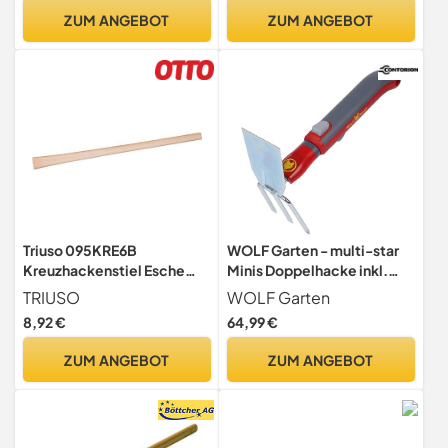
ZUM ANGEBOT
ZUM ANGEBOT
Triuso 095KRE6B
WOLF Garten - multi-star
Kreuzhackenstiel Esche
Minis Doppelhacke inkl.
95cm, Kopf 56 x 36mm,
Stiel LN-M /ZM 015;
TRIUSO
WOLF Garten
Bauware
Arbeitsbreite: 7cm;
8,92 €
64,99 €
71AIE006650,Rot
ZUM ANGEBOT
ZUM ANGEBOT