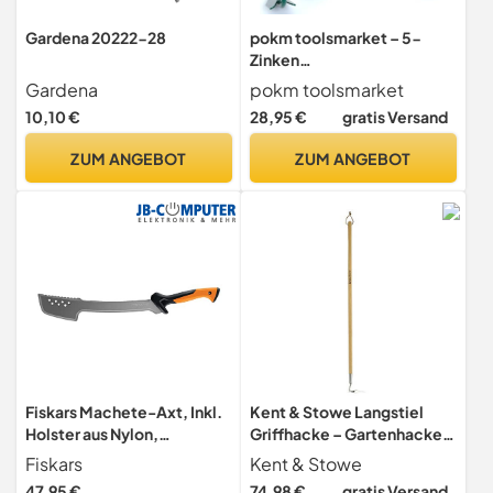
Gardena 20222-28
pokm toolsmarket – 5-
Zinken
Handgrubber/Gartenhacke
Gardena
pokm toolsmarket
/Gartenkralle/Kultivator –
10,10 €
28,95 €
gratis Versand
Robuste Bodenhacke zur
Bodenlockerung &
ZUM ANGEBOT
ZUM ANGEBOT
Unkrautentfernung, ohne
Stiel, Hergestellt in der EU
Fiskars Machete-Axt, Inkl.
Kent & Stowe Langstiel
Holster aus Nylon,
Griffhacke – Gartenhacke
Klingenlänge: 46 cm
aus Edelstahl, zum Lockern
Fiskars
Kent & Stowe
von Erde, Unkrautjäter mit
47,95 €
74,98 €
gratis Versand