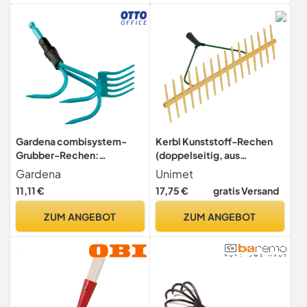
Gardena combisystem-
Kerbl Kunststoff-Rechen
Grubber-Rechen:
(doppelseitig, aus
Praktisches 2-in-1-
Polypropylen, 16 Zinken,
Gardena
Unimet
Gartenwerkzeug,
Stielhalter ø 27 mm, ohne
11,11 €
17,75 €
gratis Versand
türkisschwarz, One Size,
Stiel, für Heu / Gras / Laub)
hochwertige Materialien
29162
ZUM ANGEBOT
ZUM ANGEBOT
(03165-20)