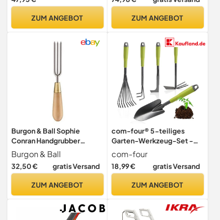
langem Stiel aus
Eschenholz, Länge: 157 cm
ZUM ANGEBOT
ZUM ANGEBOT
Burgon & Ball Sophie
com-four® 5-teiliges
Conran Handgrubber
Garten-Werkzeug-Set -
Unkrautjäter Weeder Silber
Gartenset mit
Burgon & Ball
com-four
272 Gramm
Doppelhacke,
32,50 €
gratis Versand
18,99 €
gratis Versand
Kleingrubber,
Fugenkratzer, Handrechen,
ZUM ANGEBOT
ZUM ANGEBOT
Blumenkelle -
Gartenwerkzeug für
Pflanzen und Gartenarbeit