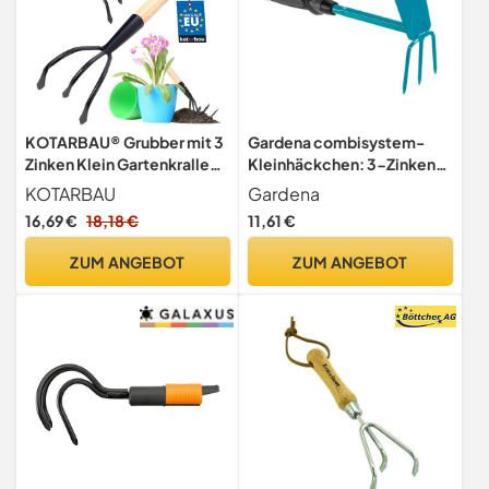
KOTARBAU® Grubber mit 3
Gardena combisystem-
Zinken Klein Gartenkralle
Kleinhäckchen: 3-Zinken-
mit Holzgriff 41 cm Hand
Doppelhacke zum
KOTARBAU
Gardena
Kultivator Handgrubber
Lockern/Lüften und Jäten
16,69 €
18,18 €
11,61 €
Kleingrubber Handpflug
des Bodens, Arbeitsbreite
Gartenzubehör
6,5 cm, ergonomischer
ZUM ANGEBOT
ZUM ANGEBOT
Blumenharke
Griff, Korrosionsschutz
Gartenwerkzeug Schwarz
(8915-20)