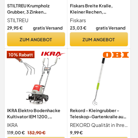
STILTREU Krumpholz
Fiskars Breite Kralle,
Grubber, 3 Zinken
Kleiner Rechen,
(geschmiedet) mit
Gerätekopf, Breite: 5,5 cm
STILTREU
Fiskars
Eschengriff (14 cm)
29,95 €
gratis Versand
23,03 €
gratis Versand
ZUM ANGEBOT
ZUM ANGEBOT
10% Rabatt
IKRA Elektro Bodenhacke
Rekord - Kleingrubber -
Kultivator IEM 1200,
Teleskop-Gartenkralle aus
Arbeitsbreite 40cm,
Stahl - 51-76 cm
IKRA
REKORD Qualität in Ihrer Hand
Arbeitstiefe bis 20cm, inkl.
119,00 €
132,90 €
9,99 €
Handgrubber