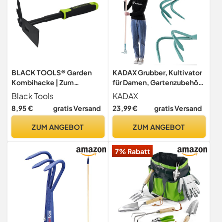
BLACK TOOLS® Garden
KADAX Grubber, Kultivator
Kombihacke | Zum
für Damen, Gartenzubehör
Auflockern und Jäten |
aus Stahl, Gartenhacke mit
Black Tools
KADAX
Rutschfester Griff |
langem Stiel, Handgrubber,
8,95 €
gratis Versand
23,99 €
gratis Versand
Korrosionsgeschützt |
ergonomische
Länge 30 cm | Garten,
Blumenkralle zum Lockern
ZUM ANGEBOT
ZUM ANGEBOT
Kübel, Balkonkästen,
des Bodens, Blumenharke
Beete
(3 Zinken, mit Holzstiel)
7% Rabatt