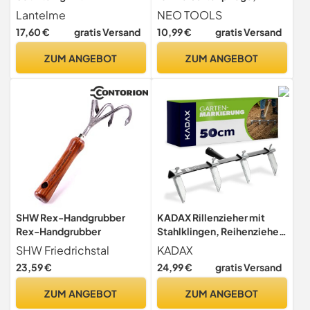
Aufbewahrungstasche |
Manuell Kultivator
Lantelme
NEO TOOLS
Gartengeräte Inkl.
17,60 €
gratis Versand
10,99 €
gratis Versand
Blumenschere Schaufel
Harke Handgrubber
ZUM ANGEBOT
ZUM ANGEBOT
Handschuhe | Ideal für
Gärtnerinnen Gärtner
Blumentopf Grabpflege
SHW Rex-Handgrubber
KADAX Rillenzieher mit
Rex-Handgrubber
Stahlklingen, Reihenzieher,
Furchenzieher,
SHW Friedrichstal
KADAX
Markierungs-rechen für
23,59 €
24,99 €
gratis Versand
Gemüsebeete, Saatgut,
Gartengeräte für gerade
ZUM ANGEBOT
ZUM ANGEBOT
Pflanzreihen (Breite 50cm)