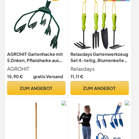
AGROHIT Gartenhacke mit
Relaxdays Gartenwerkzeug
5 Zinken, Pflanzharke aus
Set 4-teilig, Blumenkelle,
Stahl, Blumenharke mit Ø
Kleinrechen, Doppelhacke,
AGROHIT
Relaxdays
2,8 cm Stieldülle,
Blumengabel,
15,90 €
gratis Versand
11,11 €
Kultivator zur
Gartengeräte Set, Eisen,
Bodenauflockerung &
grün
ZUM ANGEBOT
ZUM ANGEBOT
Unkrautentfernung,
Handlicher Grubber für
Garten, 29 x 23 cm, Grün