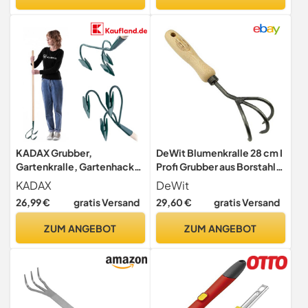
Grubber Für Den Garten,
Unkrautentfernung, ohne
Lockerung des Bodens,
Stiel, Hergestellt in der EU
Gartenhacke Cultivator
KADAX Grubber,
DeWit Blumenkralle 28 cm I
Gartenkralle, Gartenhacke
Profi Grubber aus Borstahl
zum Lockern des Bodens,
mit 3 Zinken I Premium
KADAX
DeWit
Kultivator für Garten,
Garten-Zubehör zum Boden
26,99 €
gratis Versand
29,60 €
gratis Versand
Handgrubber aus Metall,
auflockern I
Blumenkralle,
Handgemachtes Garten-
ZUM ANGEBOT
ZUM ANGEBOT
Gartenzubehör,
Tool in Bester Qualität I
Blumenharke, Bodenlüfter
Garden Tools – Made in
(3 Zinken, mit Holzstiel)
Holland