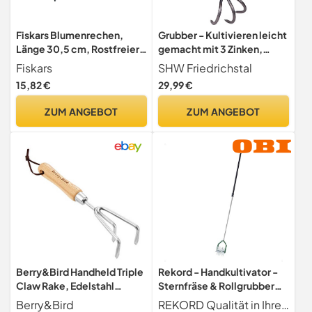
Fiskars Blumenrechen,
Grubber - Kultivieren leicht
Länge 30,5 cm, Rostfreier
gemacht mit 3 Zinken,
Stahlkopf/Kunststoff-
hochwertigem Karbonstahl
Fiskars
SHW Friedrichstal
Griff, Schwarz/Orange,
und Holzgriff von SHW-FIRE
15,82 €
29,99 €
Ergo, 1027019
ZUM ANGEBOT
ZUM ANGEBOT
Berry&Bird Handheld Triple
Rekord - Handkultivator -
Claw Rake, Edelstahl
Sternfräse & Rollgrubber
Garten Hand Grubber mit
mit 150 cm Alustiel
Berry&Bird
REKORD Qualität in Ihrer Hand