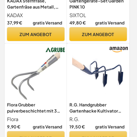
KADAX Sternfräse,
Gartengeräte-Set Garden
Gartenfräse aus Metall,
PINK 10
Krümler zum Lockern des
KADAX
SIXTOL
Bodens, Kultivator für
37,99 €
gratis Versand
49,80 €
gratis Versand
Garten, Rasen, Unkraut,
Rollhacke, Bodenkrümler,
ZUM ANGEBOT
ZUM ANGEBOT
Rollkultivator, Bodenlüfter
(mit 6 Sternen, Holzstiel)
Flora Grubber
R.G. Handgrubber
pulverbeschichtet mit 3
Gartenhacke Kultivator
Zinken, 9 cm Arbeitsbreite,
Grubber Hacke 3 Zinken
Flora
R.G.
ohne Stiel
Kralle Bodenlüfter 155cm
9,90 €
gratis Versand
19,50 €
gratis Versand