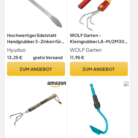
Hochwertiger Edelstahl
WOLF Garten -
Handgrubber 3-Zinken für
Kleingrubber LA-M/ZM30
Gartenarbeit Boden
NEU2018, Rot, 30x10x7
Hyuduo
WOLF Garten
lockern Handfräse Rechen
cm; 71AID001650
13,25 €
gratis Versand
11,95 €
24 cm Gartenhelfer Bonsai
Pflege
ZUM ANGEBOT
ZUM ANGEBOT