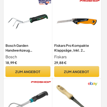
Bosch Garden
Fiskars Pro Kompakte
Handwerkzeug
Klappsäge, Inkl. 2
Gartengrubber
Sägeblättern,
Bosch
Fiskars
Sägeblattlänge: 15 cm, 13
18,99 €
29,88 €
TPI und 24 TPI,
Schwarz/Orange,
ZUM ANGEBOT
ZUM ANGEBOT
PowerTooth, 1062934