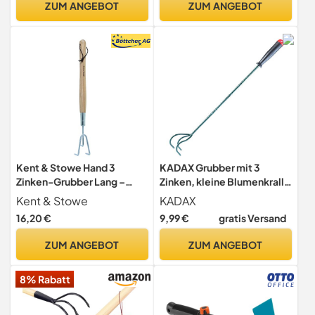
ZUM ANGEBOT
ZUM ANGEBOT
Ergonomischer Griff |
Arbeitsbreite 7,5 cm
Gartenwerkzeuge Zum
Lockern & Lüften Des
Bodens
Kent & Stowe Hand 3
KADAX Grubber mit 3
Zinken-Grubber Lang –
Zinken, kleine Blumenkralle
Garten-Grubber aus
mit Stiel, Gartenzubehör
Kent & Stowe
KADAX
Edelstahl, zum Aufbrechen
aus Metall, Gartenhacke
16,20 €
9,99 €
gratis Versand
von Böden, mit Stiel aus
zum Lockern des Bodens,
Eschenholz, Länge: 54 cm
Kultivator für Garten,
ZUM ANGEBOT
ZUM ANGEBOT
Blumenharke (60cm)
8% Rabatt