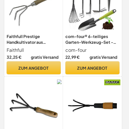
Faithfull Prestige
com-four® 6-teiliges
Handkultivator aus
Garten-Werkzeug-Set -
Edelstahl mit Eschenstiel
Gartenset mit
Faithfull
com-four
Doppelhacke,
32,25 €
gratis Versand
22,99 €
gratis Versand
Kleingrubber,
Fugenkratzer, Handrechen,
ZUM ANGEBOT
ZUM ANGEBOT
Blumenkelle -
Gartenwerkzeug für
Pflanzen und Gartenarbeit