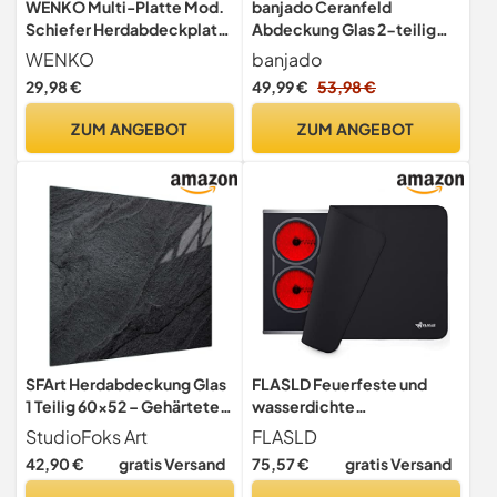
WENKO Multi-Platte Mod.
banjado Ceranfeld
Schiefer Herdabdeckplatte
Abdeckung Glas 2-teilig
für Glaskeramik-
60x52 cm,
WENKO
banjado
Kochfelder vielseitig als
Herdabdeckplatten und
29,98 €
49,99 €
53,98 €
Wandblende oder
Schneidebrett Küche aus
Schneidebrett 56 x 0,5 x 50
gehärtetem Glas,
ZUM ANGEBOT
ZUM ANGEBOT
cm
dekorativer Küchen
Spritzschutz Blumen &
Pflanzen mit Motiv Kamille
Und Mohn
SFArt Herdabdeckung Glas
FLASLD Feuerfeste und
1 Teilig 60x52 – Gehärtetes
wasserdichte
Glas Schneidebrett &
Herdabdeckplattenabdeck
StudioFoks Art
FLASLD
Ceranfeld Abdeckplatte –
ungen, 53.5 x 74 cm,
42,90 €
gratis Versand
75,57 €
gratis Versand
Hygienisch & Rutschfest –
Elektroherdabdeckung,
Schutz für Induktion, Ceran
Glasplatte,