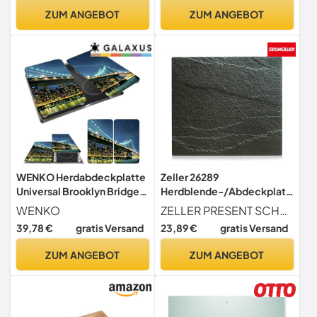
rutschfeste Füße, mit
Herdschutz Deko für
ZUM ANGEBOT
ZUM ANGEBOT
Saftrille, 50 x 56 x 4 cm
Küchen Gehärtetes Glas, 2
Stück - 52x30cm
WENKO Herdabdeckplatte
Zeller 26289
Universal Brooklyn Bridge,
Herdblende-/Abdeckplatt
2er Set Herdabdeckung für
e Schiefer, Glas, anthrazit,
WENKO
ZELLER PRESENT SCHÖNER LEBEN. PRAKTISCH WOHNEN.
alle Herdarten, Gehärtetes
56 x 50 x 0.78 cm
39,78 €
gratis Versand
23,89 €
gratis Versand
Glas, 30 x 52 cm,
Mehrfarbig
ZUM ANGEBOT
ZUM ANGEBOT