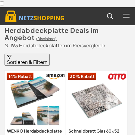
Herdabdeckplatte Deals im
Angebot
(Disclaimer)
🏅 193 Herdabdeckplatten im Preisvergleich
Sortieren & Filtern
14% Rabatt
30% Rabatt
WENKO Herdabdeckplatte
Schneidbrett Glas 60x52