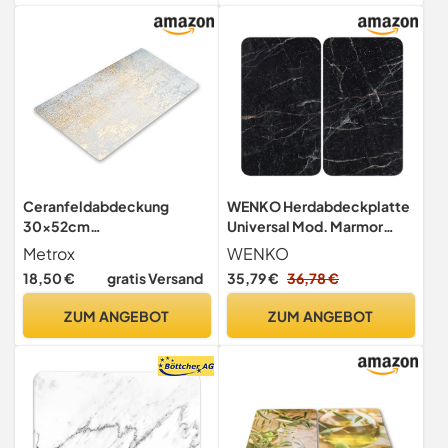
Ceranfeldabdeckung
WENKO Herdabdeckplatte
30x52cm
Universal Mod. Marmor
Herdabdeckplatten
Schwarz, höhenverstellbar
Metrox
WENKO
Induktion Herdschutz Deko
für alle Herdarten,
18,50 €
gratis Versand
35,79 €
36,78 €
Glasplatte Schneidebrett
Schneidebrett und
Sicherheitsglas
Spritzschutz, Glas, 30 x 52
ZUM ANGEBOT
ZUM ANGEBOT
Spritzschutz 1848 (Vintage)
cm, 2-teilig