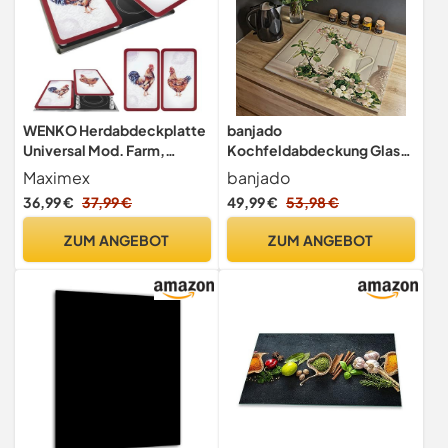
WENKO Herdabdeckplatte
banjado
Universal Mod. Farm,
Kochfeldabdeckung Glas
höhenverstellbar für alle
mit Blumen und Pflanzen
Maximex
banjado
Herdarten, Schneidebrett
Design frisch 60x52 cm
36,99 €
37,99 €
49,99 €
53,98 €
und Spritzschutz, Glas, 30 x
einteilig, hitzebeständige
52 cm, 2-teilig
Herdabdeckplatte mit
ZUM ANGEBOT
ZUM ANGEBOT
Gumminoppen,
Schneidebrett für Küche
und Ceranfeld, Motiv
Stillleben Kirsc