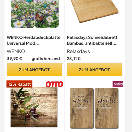
WENKO Herdabdeckplatte
Relaxdays Schneidebrett
Universal Mod.
Bambus, antibakteriell,
Sommerwiese,
Saftrille, Küchenbrett oder
WENKO
Relaxdays
höhenverstellbar für alle
Herdabdeckung, HBT: 2 x
39,90 €
gratis Versand
23,11 €
Herdarten, Schneidebrett
56,5 x 50 cm, natur
und Spritzschutz, Glas, 30 x
ZUM ANGEBOT
ZUM ANGEBOT
52 cm, 2-teilig
12% Rabatt