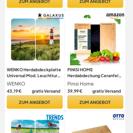
ZUM ANGEBOT
ZUM ANGEBOT
auswechselbaren Füßen für
0,3 cm, Motivfolie: Mosaik
verschiedene
Grau-Schwarz - 3753413
Verwendungsmöglichkeite
n, schwarz
WENKO Herdabdeckplatte
PINISI HOME
Universal Mod. Leuchtturm,
Herdabdeckung Ceranfeld
höhenverstellbar für alle
100% Bambus Rutschfest -
WENKO
Pinisi Home
Herdarten, Schneidebrett
Ceranfeld Abdeckplatte -
43,19 €
gratis Versand
39,99 €
gratis Versand
und Spritzschutz, Glas, 30 x
Herdabdeckplatten für
52 cm, 2-teilig
Ceranfeld - Abdeckung
ZUM ANGEBOT
ZUM ANGEBOT
Ceranfeld -
Cerdabdeckung
Induktionsfeld -
Herdabdeckplatte Glas