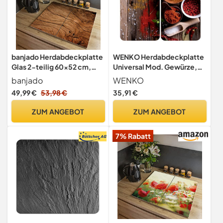
banjado Herdabdeckplatte
WENKO Herdabdeckplatte
Glas 2-teilig 60x52 cm,
Universal Mod. Gewürze,
robuste Ceranfeld
höhenverstellbar für alle
banjado
WENKO
Abdeckung und
Herdarten, Schneidebrett
49,99 €
53,98 €
35,91 €
Schneidebrett Glas aus
und Spritzschutz, Glas, 30 x
gehärtetem Glas,
52 cm, 2-teilig
ZUM ANGEBOT
ZUM ANGEBOT
Spritzschutz Küche in
warmer Holzoptik mit Motiv
7% Rabatt
Trockenes Holz