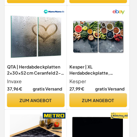
QTA | Herdabdeckplatten
Kesper | XL
2x30x52 cm Ceranfeld 2-
Herdabdeckplatte,
Teilig Universal Elektroherd
Material: Sicherheitsglas,
Invaxe
Kesper
Induktion für Kochplatten
Maße: B: 50 x T: 38,5 x H: 3
37,96 €
gratis Versand
27,99 €
gratis Versand
Herdschutz Deko
cm, Farbe: Healthy Kitchen
Schneidebrett
|36643 13
ZUM ANGEBOT
ZUM ANGEBOT
Sicherheitsglas
Spritzschutz Glas Herz