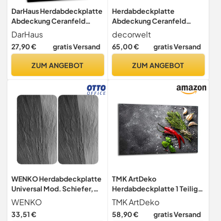
DarHaus Herdabdeckplatte
Herdabdeckplatte
Abdeckung Ceranfeld
Abdeckung Ceranfeld
Abdeckplatte
Abdeckplatte
DarHaus
decorwelt
Schneidebrett 1-Teilig
Schneidebrett 1-Teilig
27,90 €
gratis Versand
65,00 €
gratis Versand
40x52 cm Schwarz
90x52 Gewürze Mehrfarbig
Spritzschutz Glasplatte
ZUM ANGEBOT
ZUM ANGEBOT
Ceranfeldabdeckung
Schutz Herdschutz
Sicherheitsglas
Glasschneidebrett
WENKO Herdabdeckplatte
TMK ArtDeko
Universal Mod. Schiefer,
Herdabdeckplatte 1 Teilig
höhenverstellbar für alle
80x52 cm - Spritzschutz
WENKO
TMK ArtDeko
Herdarten, Schneidebrett
Herdabdeckung –
33,51 €
58,90 €
gratis Versand
und Spritzschutz, Glas, 30 x
Herdschutz aus