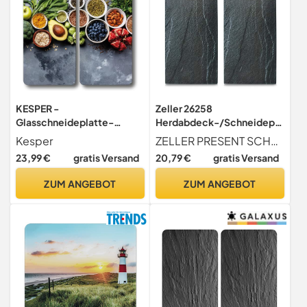
KESPER -
Zeller 26258
Glasschneideplatte-
Herdabdeck-/Schneidepla
Herdabeckplatte, Material:
tten Schiefer, 2-er Set
Kesper
ZELLER PRESENT SCHÖNER LEBEN. PRAKTISCH WOHNEN.
ESG-Sicherheitsglas,
Glas, anthrazit, 52 x 30 x 0.8
23,99 €
gratis Versand
20,79 €
gratis Versand
Maße: 50 x 28,5 cm,
cm, 2 Einheiten
Stärke: 0,4 cm, Fußhöhe:
ZUM ANGEBOT
ZUM ANGEBOT
0,3 cm, Motivfolie: Healthy
Kitchen Grau -Grün - Rot -
Blau - 3754313