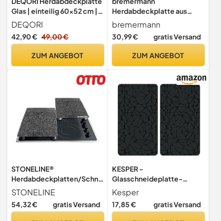
DEQORI Herdabdeckplatte
bremermann
Glas | einteilig 60x52 cm |
Herdabdeckplatte aus
Motiv Zotteliges
Sicherheitsglas, ca. 55,7 x
DEQORI
bremermann
Hochlandrind | Ceranfeld
50 x 0,5 cm (B/T/H) (weiß)
42,90 €
49,00 €
30,99 €
gratis Versand
Abdeckplatte für Küche |
Herd-Abdeckung universal
ZUM ANGEBOT
ZUM ANGEBOT
| Glasplatte &
Schneidebrett für
Kochplatten
STONELINE®
KESPER -
Herdabdeckplatten/Schne
Glasschneideplatte-
ideplatten-Set aus
Herdabeckplatte, Material:
STONELINE
Kesper
schlagfestem und
ESG-Sicherheitsglas,
54,32 €
gratis Versand
17,85 €
gratis Versand
hitzebeständigem Glas, 2-
Maße: 50 x 28,5 cm,
teilig, 52 x 30 x 0,5 cm, mit
Stärke: 0,4 cm, Fußhöhe: