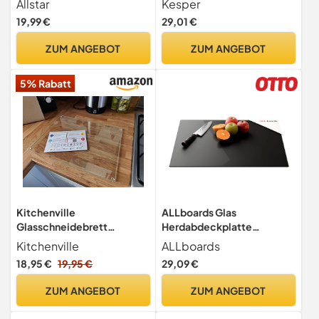
Allstar
Kesper
Induktionskochfelder,
(LxBxH)
19,99 €
29,01 €
Herdabdeckung,
Glasschneidebrett &
ZUM ANGEBOT
ZUM ANGEBOT
Spritzschutz für die
Küchenwand, 30 x 52 cm,
5% Rabatt
Mod. Marmor schwarz
Kitchenville
ALLboards Glas
Glasschneidebrett
Herdabdeckplatte
40×30 cm – Hygienisches
Schneidebrett SCHWARZ
Kitchenville
ALLboards
Schneidebrett aus
CLASSIC BLACK 52x60 cm
18,95 €
19,95 €
29,09 €
gehärtetem Glas –
Multi-Platte Arbeitsplatte
Hitzebeständig, Kratzfest
Herdschutz Deko für
ZUM ANGEBOT
ZUM ANGEBOT
& Rutschfest – Glasplatte
Küchen Gehärtetes
für die Küche –