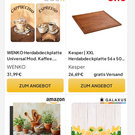
WENKO Herdabdeckplatte
Kesper | XXL
Universal Mod. Kaffee,
Herdabdeckplatte 56 x 50 x
höhenverstellbar für alle
4 cm | Farbe: Dunkelbraun |
WENKO
Kesper
Herdarten, Schneidebrett
Material: FSC Bambus |
31,99 €
26,69 €
gratis Versand
und Spritzschutz, Glas, 30 x
ideal auch Schneideplatte
52 cm, 2-teilig
oder Backbrett
ZUM ANGEBOT
ZUM ANGEBOT