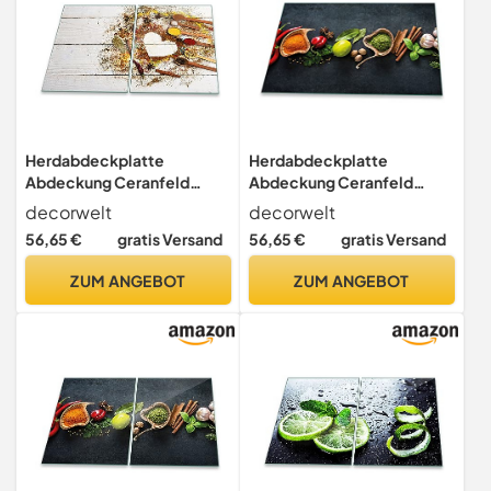
Herdabdeckplatte
Herdabdeckplatte
Abdeckung Ceranfeld
Abdeckung Ceranfeld
Abdeckplatte
Abdeckplatte
decorwelt
decorwelt
Schneidebrett 2-Teilig
Schneidebrett 1-Teilig
56,65 €
gratis Versand
56,65 €
gratis Versand
80x52 Gewürze Mehrfarbig
80x52 Gewürze Mehrfarbig
Spritzschutz Glasplatte
Spritzschutz Glasplatte
ZUM ANGEBOT
ZUM ANGEBOT
Ceranfeldabdeckung
Ceranfeldabdeckung
Schutz Herdschutz
Schutz Herdschutz
Sicherheitsglas
Sicherheitsglas
Glasschneidebrett
Glasschneidebrett
2x40x52