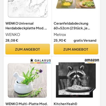
WENKO Universal
Ceranfeldabdeckung
Herdabdeckplatte Mod.
60x52cm (2 Stück, je
Marmor vielseitig
30x52) Herdabdeckplatten
WENKO
Metrox
einsetzbar als Spritzschutz
Induktion Herdschutz Deko
28,08 €
25,90 €
gratis Versand
und Schneidebrett
Glasplatte Schneidebrett
kratzfeste Oberfläche aus
Sicherheitsglas
ZUM ANGEBOT
ZUM ANGEBOT
gehärtetem Glas 56 x 50 cm
Spritzschutz (Oliven)
WENKO Multi-Platte Mod.
KitchenYeah©