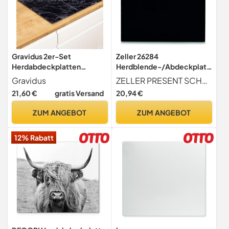
Gravidus 2er-Set
Zeller 26284
Herdabdeckplatten
Herdblende-/Abdeckplatt
Marmor Optik in Schwarz -
e, Glas, schwarz
Gravidus
ZELLER PRESENT SCHÖNER LEBEN. PRAKTISCH WOHNEN.
Ideal für stilvolle
21,60 €
gratis Versand
20,94 €
Küchenabdeckung -
Arbeits- und Servierfläche
ZUM ANGEBOT
ZUM ANGEBOT
- Maße: ca. 52 x 30 x 0,5 cm
12% Rabatt