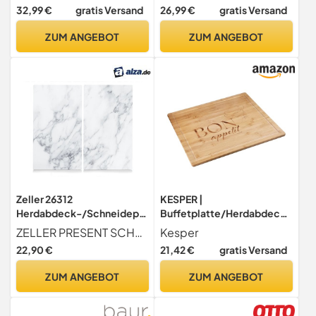
30 cm (B/H/T)
Küche Herdabdeckung
32,99 €
gratis Versand
26,99 €
gratis Versand
ZUM ANGEBOT
ZUM ANGEBOT
Zeller 26312
KESPER |
Herdabdeck-/Schneidepla
Buffetplatte/Herdabdeckp
tten Marmor-Optik, Glas,
latte mit Einbrand, Material:
ZELLER PRESENT SCHÖNER LEBEN. PRAKTISCH WOHNEN.
Kesper
weiß, 30 x 52 x 1 cm, 2
Bambus, Maße: 56 x 50 x 4
22,90 €
21,42 €
gratis Versand
Einheiten
cm, Holzstärke: 1,6 cm,
Farbe: Braun | 58597 13
ZUM ANGEBOT
ZUM ANGEBOT