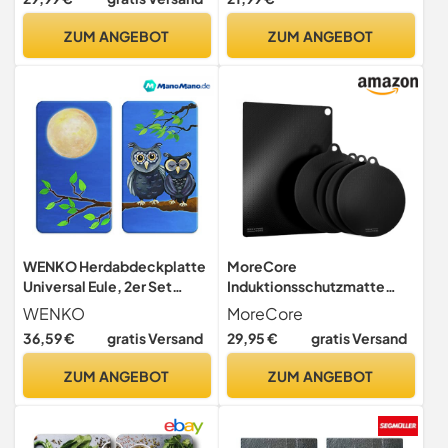
27,5 cm B x 48 H cm // für
flache
ZUM ANGEBOT
ZUM ANGEBOT
Glaskeramikkochfelder
WENKO Herdabdeckplatte
MoreCore
Universal Eule, 2er Set
Induktionsschutzmatte
Herdabdeckung für alle
Herdabdeckplatte
WENKO
MoreCore
Herdarten, Gehärtetes
Kochfeld Abdeckung (5
36,59 €
gratis Versand
29,95 €
gratis Versand
Glas, 30 x 52 cm,
STK)
Mehrfarbig
ZUM ANGEBOT
ZUM ANGEBOT