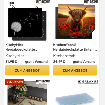
Transparentes Design
KitchyMist
KitchenYeah©
Herdabdeckplatte
Herdabdeckplatte Einteilig
Pusteblume - Zwart Wit -
Küche Herdabdeckung
KitchyMist
KitchenYeah
60x52 cm - Kochfeld
Induktionsfeld Ceranfeld
31,95 €
gratis Versand
24,99 €
gratis Versand
Abdeckung -
Herdabdeckplatten Vinyl
Induktionsschutz - Küchen-
Matte Aufrollbar
ZUM ANGEBOT
ZUM ANGEBOT
Spritzschutz
Schottisches Hochlandrind
- Rosen - Blumenfeld - Kuh
7% Rabatt
- 60x52 cm