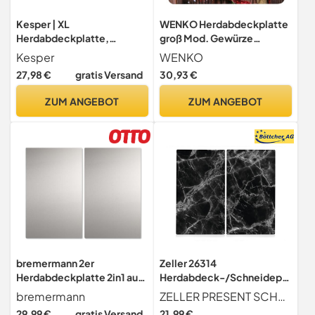
Kesper | XL
WENKO Herdabdeckplatte
Herdabdeckplatte,
groß Mod. Gewürze
Material: Sicherheitsglas,
hochwertige
Kesper
WENKO
Maße: B: 50 x H: 38,5 x T: 3
Herdabdeckung für
27,98 €
gratis Versand
30,93 €
cm, Farbe: Schwarz | 36623
Glaskeramik-Kochfelder
13
aus gehärtetem Glas in
ZUM ANGEBOT
ZUM ANGEBOT
mehrfarbig 56 x 50 cm
bremermann 2er
Zeller 26314
Herdabdeckplatte 2in1 aus
Herdabdeck-/Schneidepla
Edelstahl // gleichzeitig
tten-Set "Marmor", 2-tlg.,
bremermann
ZELLER PRESENT SCHÖNER LEBEN. PRAKTISCH WOHNEN.
Wandspritzschutz // je ca.
ca. 30 x 52 cm
29,99 €
gratis Versand
21,99 €