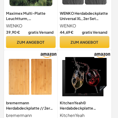
Maximex Multi-Platte
WENKO Herdabdeckplatte
Leuchtturm,
Universal XL, 2er Set
Herdabdeckung für
Herdabdeckung für alle
WENKO
WENKO
Glaskeramik-Kochfelder,
Herdarten, Gehärtetes
39,90 €
gratis Versand
44,69 €
gratis Versand
Gehärtetes Glas, 56 x 50
Glas, Je 40 x 52 cm,
cm , mehrfarbig
Mehrfarbig
ZUM ANGEBOT
ZUM ANGEBOT
bremermann
KitchenYeah©
Herdabdeckplatte // 2er
Herdabdeckplatte
Set // Bambus // ca. 52 x 4 x
Induktion Schutzmatte
bremermann
KitchenYeah