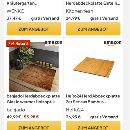
Kräutergarten
Herdabdeckplatte Einteilig
Herdabdeckplatte für
Abdeckplatten
WENKO
KitchenYeah
Glaskeramik-Kochfelder
Cerankochfeld
37,47 €
gratis Versand
24,99 €
gratis Versand
oder Schneidebrett robust
und schlagfest 56 x 0,5 x 50
ZUM ANGEBOT
ZUM ANGEBOT
cm
7% Rabatt
banjado Herdabdeckplatte
HeRo24 Herd Abdeckplatte
Glas in warmer Holzoptik
2er Set aus Bambus –
mit Schneidebrett
Schneidbrett &
banjado
HeRo24
Funktion, 60x52 cm
Kochfeldabdeckung 50×28
49,99 €
53,98 €
36,95 €
gratis Versand
einteilig, gehärtetes
cm – Universal
Sicherheitsglas, Ceranfeld
Arbeitsflächenerweiterung
ZUM ANGEBOT
ZUM ANGEBOT