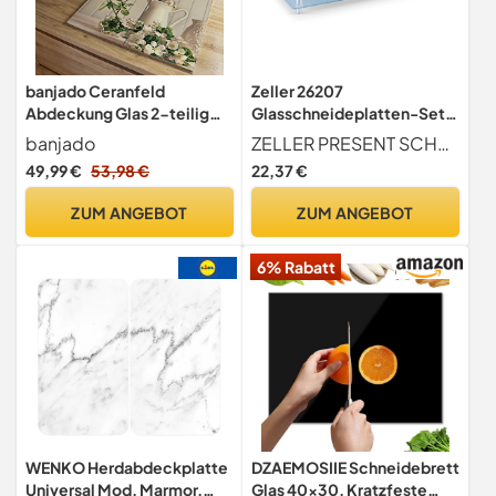
banjado Ceranfeld
Zeller 26207
Abdeckung Glas 2-teilig
Glasschneideplatten-Set
60x52 cm,
2-tlg. f.4-
banjado
ZELLER PRESENT SCHÖNER LEBEN. PRAKTISCH WOHNEN.
Herdabdeckplatten und
Plattenkochfeld, ca. 52 x
49,99 €
53,98 €
22,37 €
Schneidebrett Küche aus
30 x 3 cm,
gehärtetem Glas,
Herdabdeckplatten
ZUM ANGEBOT
ZUM ANGEBOT
dekorativer Küchen
Spritzschutz Blumen &
6% Rabatt
Pflanzen mit Motiv
Stillleben Kirschblüten
WENKO Herdabdeckplatte
DZAEMOSIIE Schneidebrett
Universal Mod. Marmor,
Glas 40x30, Kratzfeste