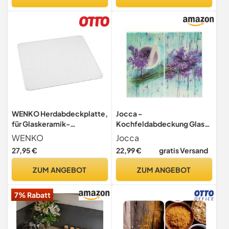
Abdeckung als
, Messerschonend,
Spritzschutz, mit Motiv
Hygienisch & Robust.
Trockenes Holz
WENKO Herdabdeckplatte,
Jocca -
für Glaskeramik-
Kochfeldabdeckung Glas,
Kochfelder, 0.5 x 50 x 56
Herdabdeckplatten 2er-
WENKO
Jocca
cm
Set, Schneidebrett und
27,95 €
22,99 €
gratis Versand
Spritzschutz,
Hitzebeständig, Kratzfest,
ZUM ANGEBOT
ZUM ANGEBOT
Lavendel Design, 30 x 52
cm
7% Rabatt