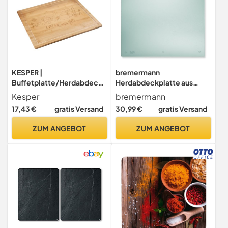
KESPER |
bremermann
Buffetplatte/Herdabdeckp
Herdabdeckplatte aus
latte mit Einbrand, Material:
Sicherheitsglas, ca. 55,7 x
Kesper
bremermann
Bambus, Maße: 56 x 50 x 4
50 x 0,5 cm (B/T/H)
17,43 €
gratis Versand
30,99 €
gratis Versand
cm, Holzstärke: 1,6 cm,
(transparent)
Farbe: Braun | 58598 13
ZUM ANGEBOT
ZUM ANGEBOT