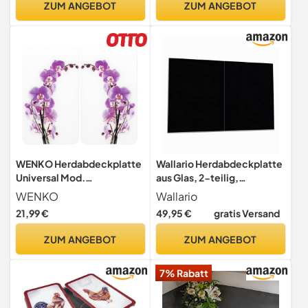
ZUM ANGEBOT
ZUM ANGEBOT
Obsidian
Herdabdeckung, Keramik-
Glas-Kochfeldschutz –
flache Ofenabdeckung,
Schwarz
WENKO Herdabdeckplatte
Wallario Herdabdeckplatte
Universal Mod.
aus Glas, 2-teilig,
Orchideenblüte,
80x52cm, für Ceran- und
WENKO
Wallario
höhenverstellbar für alle
Induktionsherde, Schwarz
21,99 €
49,95 €
gratis Versand
Herdarten, Schneidebrett
und Spritzschutz, Glas, 30 x
ZUM ANGEBOT
ZUM ANGEBOT
52 cm, 2-teilig
7% Rabatt