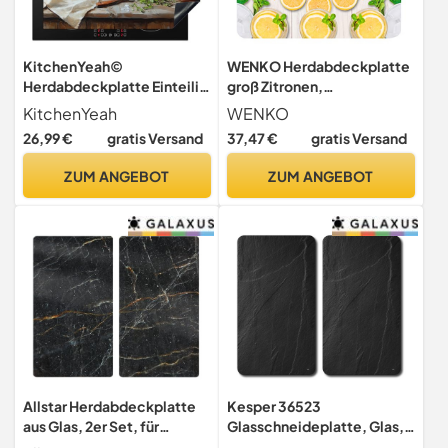
KitchenYeah©
WENKO Herdabdeckplatte
Herdabdeckplatte Einteilig
groß Zitronen,
Ceranfeld Abdeckplatte für
Herdabdeckung für
KitchenYeah
WENKO
Glaskeramik-Kochfelder,
26,99 €
gratis Versand
37,47 €
gratis Versand
Gehärtetes Glas, 56 x 50
cm, Mehrfarbig
ZUM ANGEBOT
ZUM ANGEBOT
Allstar Herdabdeckplatte
Kesper 36523
aus Glas, 2er Set, für
Glasschneideplatte, Glas,
Glaskeramik- und
grau, 52 x 30 x 0,8 cm