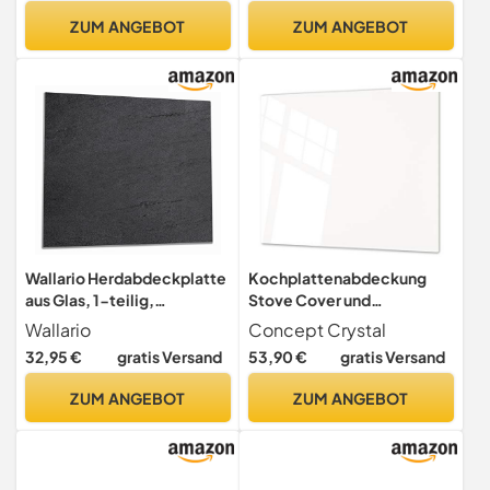
52 cm, 2-teilig
Sicherheitsglas – Robust,
ZUM ANGEBOT
ZUM ANGEBOT
Hygienisch & Rutschfest–
Schutz für Induktion, Ceran,
Gas & Elektro
Wallario Herdabdeckplatte
Kochplattenabdeckung
aus Glas, 1-teilig,
Stove Cover und
60x52cm, Schwarze
Schneideplatten SINGLE
Wallario
Concept Crystal
Schiefertafel Optik
mit 60 x 52 cm und DOUBLE
32,95 €
gratis Versand
53,90 €
gratis Versand
Steintafel
- zwei Bretter mit 30 x 52
cm D17 Schwarz-Weiß-
ZUM ANGEBOT
ZUM ANGEBOT
Serie: White