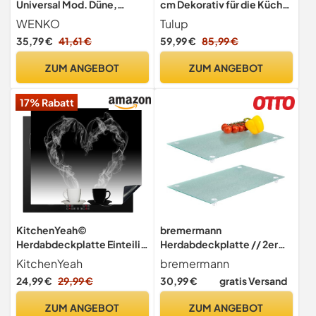
Universal Mod. Düne,
cm Dekorativ für die Küche
höhenverstellbar für alle
Hitzebeständig
WENKO
Tulup
Herdarten, Schneidebrett
Lebensmittelecht
35,79 €
41,61 €
59,99 €
85,99 €
und Spritzschutz, Glas, 30 x
Gehärtetes Glas Rutschfest
52 cm, 2-teilig
Silikonfüße Plastikfrei Dünn
ZUM ANGEBOT
ZUM ANGEBOT
Glasplatte Antibakteriell -
Keramikfliesen
17% Rabatt
KitchenYeah©
bremermann
Herdabdeckplatte Einteilig
Herdabdeckplatte // 2er
Ceranfeld Abdeckplatte
Set // Sicherheitsglas // ca.
KitchenYeah
bremermann
Küche Deko
30 x 3 x 52 cm (B/H/T)
24,99 €
29,99 €
30,99 €
gratis Versand
ZUM ANGEBOT
ZUM ANGEBOT