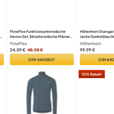
FlowFlex Funktionsunterwäsche
Höhenhorn Starsgar
Herren Set,Skiunterwäsche Männer
Jacke Dunkelblau Gr
Atmungsaktiv Thermounterwäsche
FlowFlex
Höhenhorn
für
24,59 €
48,58 €
99,99 €
Joggen,Radfahren,Fußball,Skifahren
,Motorrad (Blau, XS/S)
ZUM ANGEBOT
ZUM AN
10% Rabatt