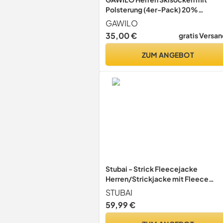
Polsterung (4er-Pack) 20%
wärmende Wolle (as3, numeric,
GAWILO
numeric_43, numeric_46, regular,
35,00 €
gratis Versan
regular, schwarz+, 43-46)
ZUM ANGEBOT
Stubai - Strick Fleecejacke
Herren/Strickjacke mit Fleece
Innenseite für Outdooraktivität,
STUBAI
Strick Fleece Jacke mit Stehkrage
59,99 €
und Reißverschluss ,Anthrazit-
melè,L