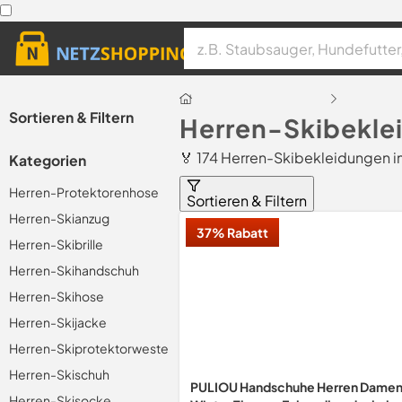
Sortieren & Filtern
Herren-Skibekle
🏅 174 Herren-Skibekleidungen i
Kategorien
Herren-Protektorenhose
Sortieren & Filtern
Herren-Skianzug
37% Rabatt
Herren-Skibrille
Herren-Skihandschuh
Herren-Skihose
Herren-Skijacke
Herren-Skiprotektorweste
Herren-Skischuh
PULIOU Handschuhe Herren Dame
Herren-Skisocke