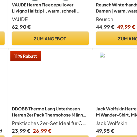
VAUDE Herren Fleecepullover
Reusch Winterhand
Livigno Halfzip II, warm, schnell
Damen | warm, wass
trocknend, atmungsaktiv, Passform:
atmungsaktiv
VAUDE
Reusch
Slim fit, Dark sea, M
62,90 €
44,99 €
49,99 €
ZUM ANGEBOT
ZUM AN
11% Rabatt
DDOBB Thermo Lang Unterhosen
Jack Wolfskin Herre
I
Herren 2er Pack Thermohose Männer
M Wander-Shirt, Mid
Sportkleidung Skiunterwäsche
Praktisches 2er-Set Ideal für Outdoor & Alltag Dieses hochwertige Set beinhaltet zwei Thermo lange Unterhosen Herren in Premium-Qualität. Die lange Unterhosen Winter warm sind dank elastischem, statikfreiem Material perfekt anpassbar und bieten durch mehrere Größen (S-XXL) einen optimalen Sitz für jede Körperform. Perfekt als Basis-Schicht oder allein getragen!
Jack Wolfskin
Winter Funktionsunterwäsche
23,99 €
26,99 €
49,95 €
d
Unterwäsche Hose