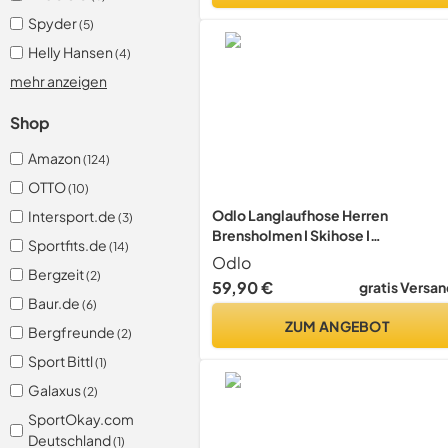
Spyder
(5)
Helly Hansen
(4)
mehr anzeigen
Shop
Amazon
(124)
OTTO
(10)
Odlo Langlaufhose Herren
Intersport.de
(3)
Brensholmen I Skihose I
Sportfits.de
(14)
Skibekleidung
Odlo
Bergzeit
(2)
59,90 €
gratis Versan
Baur.de
(6)
ZUM ANGEBOT
Bergfreunde
(2)
Sport Bittl
(1)
Galaxus
(2)
SportOkay.com
Deutschland
(1)