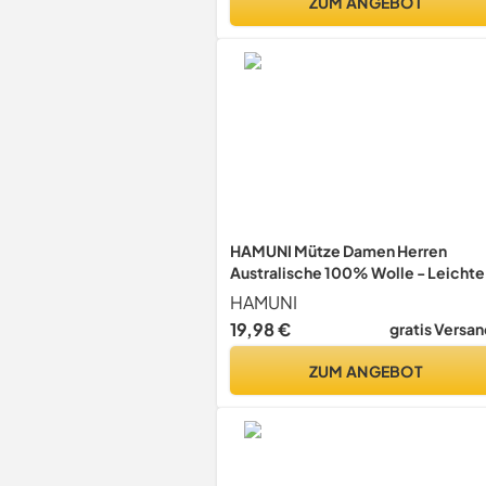
ZUM ANGEBOT
HAMUNI Mütze Damen Herren
Australische 100% Wolle - Leichte
Slouch Beanie Mütze, Atmungsakt
HAMUNI
Chemo Mütze für 3-Saison
19,98 €
gratis Versan
(Frühling/Herbst/Winter)
ZUM ANGEBOT