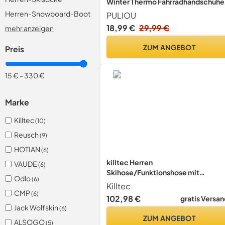
Winter Thermo Fahrradhandschuhe
Warme Winterhandschuhe
Herren-Snowboard-Boot
PULIOU
Winddichte Touchscreen
18,99 €
29,99 €
mehr anzeigen
Laufhandschuhe Sporthandschuhe
zum Laufen Radfahren Klettern
ZUM ANGEBOT
Preis
15 €
-
330 €
Marke
Killtec
(10)
Reusch
(9)
HOTIAN
(6)
killtec Herren
VAUDE
(6)
Skihose/Funktionshose mit
Odlo
(6)
Kantenschutz und Schneefang KS
Killtec
80 MN SKI PNTS, schwarz, XL,
CMP
(6)
102,98 €
gratis Versan
39745-000
Jack Wolfskin
(6)
ZUM ANGEBOT
ALSOGO
(5)