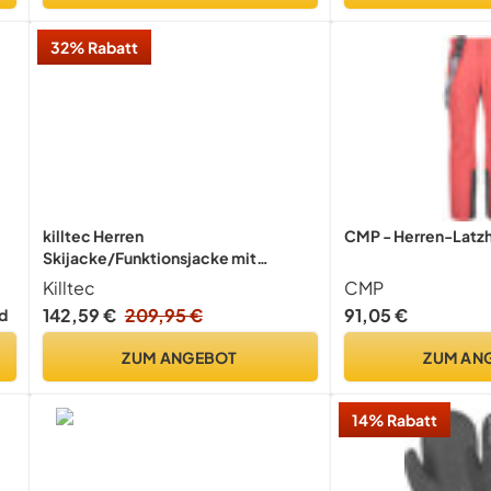
32% Rabatt
killtec Herren
CMP - Herren-Latzho
Skijacke/Funktionsjacke mit
abzippbarer Kapuze und Schneefang
Killtec
CMP
KSW 69 MN SKI JCKT, marine, 4XL,
142,59 €
209,95 €
91,05 €
d
41956-000
ZUM ANGEBOT
ZUM AN
14% Rabatt