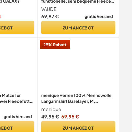
RTGALAXY
funktionelle, sehr bequeme Fleece
Jacke, Passform: Slim fit, dark sea
VAUDE
uni, L
€
69,97 €
gratis Versand
GEBOT
ZUM ANGEBOT
29% Rabatt
 Mütze für
menique Herren 100% Merinowolle
ver Fleecefutter
Langarmshirt Baselayer, M,
satz Cuff Mütze
Natürliche
menique
hwarz)
49,95 €
69,95 €
gratis Versand
GEBOT
ZUM ANGEBOT