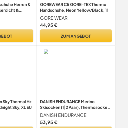
schuhe Herren &
GOREWEAR C5 GORE-TEX Thermo
erdicht &
Handschuhe, Neon Yellow/Black, 11
GORE WEAR
44,95 €
GEBOT
ZUM ANGEBOT
n Sky Thermal Hz
DANISH ENDURANCE Merino
night Sky, XL EU
Skisocken (1|2 Paar), Thermosocken,
Kniestrümpfe, Unisex für Damen,
DANISH ENDURANCE
Herren, Kinder, Grau, 39-42
53,95 €