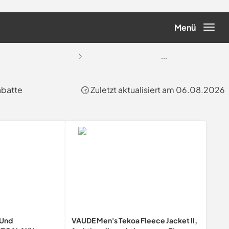
Menü
...
abatte
🕝 Zuletzt aktualisiert am 06.08.2026
 Und
VAUDE Men's Tekoa Fleece Jacket II,