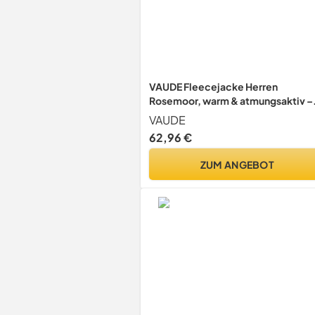
VAUDE Fleecejacke Herren
Rosemoor, warm & atmungsaktiv –
Dunkelblau, XXL
VAUDE
62,96 €
ZUM ANGEBOT