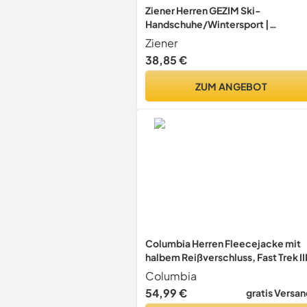
Ziener Herren GEZIM Ski-
Handschuhe/Wintersport |
wasserdicht atmungsaktiv, black
Ziener
tec, 9,5
38,85 €
ZUM ANGEBOT
Columbia Herren Fleecejacke mit
halbem Reißverschluss, Fast Trek II
Columbia
54,99 €
gratis Versan