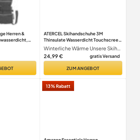
nge Herren &
ATERCEL Skihandschuhe 3M
 wasserdicht,
Thinsulate Wasserdicht Touchscreen
Warme Winter
Winterliche Wärme Unsere Skihandschuhe sind mit 140 g 3M Thinsulate Isolierung gefüllt und bieten außergewöhnliche Wärme für die Wintersaison. Die elastischen Bündchen halten Schnee und Wind effektiv ab und machen sie perfekt für Wintersportarten wie Skifahren, Eislaufen und Snowboarden.
Snowboardhandschuhe für Herren
24,99 €
gratis Versand
und Damen
GEBOT
ZUM ANGEBOT
13% Rabatt
Amazon Essentials Herren