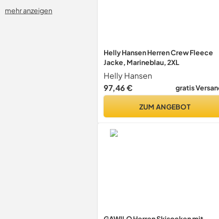
mehr anzeigen
Helly Hansen Herren Crew Fleece
Jacke, Marineblau, 2XL
Helly Hansen
97,46 €
gratis Versan
ZUM ANGEBOT
GAWILO Herren Skisocken mit