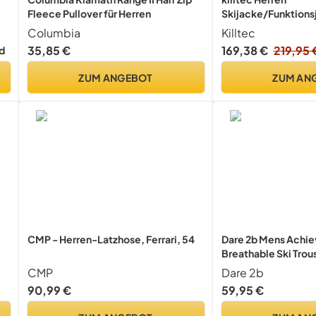
Fleece Pullover für Herren
Skijacke/Funktions
abzippbarer Kapuz
Columbia
Killtec
KSW 45 MN SKI JCKT
35,85 €
169,38 €
219,95 
d
4XL, 38699-000
ZUM ANGEBOT
ZUM AN
CMP - Herren-Latzhose, Ferrari, 54
Dare 2b Mens Achiev
Breathable Ski Trou
CMP
Dare 2b
n
90,99 €
59,95 €