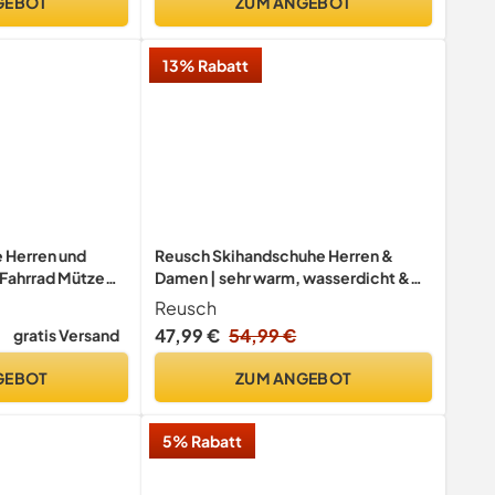
GEBOT
ZUM ANGEBOT
13% Rabatt
 Herren und
Reusch Skihandschuhe Herren &
Fahrrad Mütze
Damen | sehr warm, wasserdicht &
eece Thermo
atmungsaktiv
Reusch
ufen Skifahren
47,99 €
54,99 €
gratis Versand
rden Klettern
tdoor
GEBOT
ZUM ANGEBOT
5% Rabatt