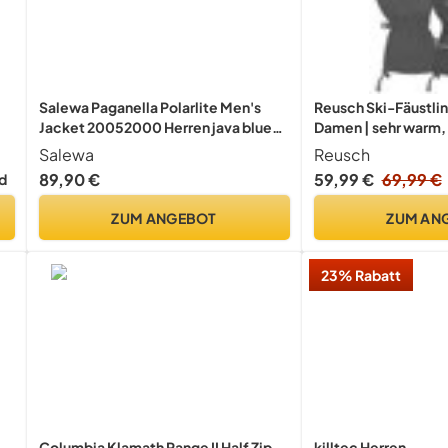
Salewa Paganella Polarlite Men's
Reusch Ski-Fäustli
Jacket 20052000 Herren java blue
Damen | sehr warm,
XXL
atmungsaktiv
Salewa
Reusch
89,90 €
59,99 €
69,99 €
d
ZUM ANGEBOT
ZUM AN
23% Rabatt
Columbia Klamath Range II Half Zip
killtec Herren