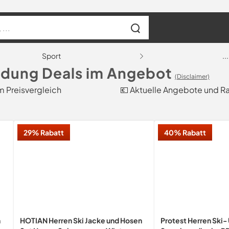
Sport
...
idung Deals im Angebot
(Disclaimer)
m Preisvergleich
💶 Aktuelle Angebote und R
29% Rabatt
40% Rabatt
n
HOTIAN Herren Ski Jacke und Hosen
Protest Herren Ski-