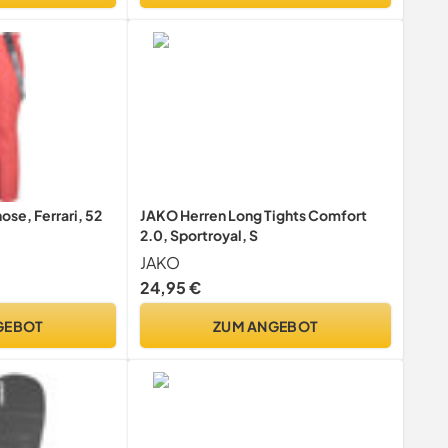
se, Ferrari, 52
JAKO Herren Long Tights Comfort
2.0, Sportroyal, S
JAKO
24,95 €
GEBOT
ZUM ANGEBOT