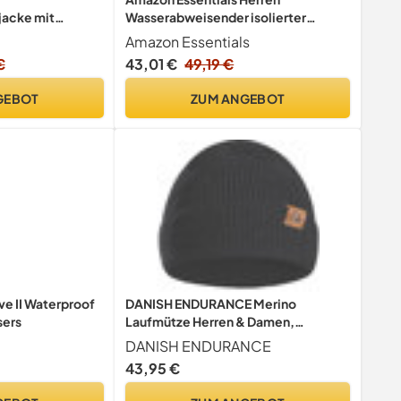
jacke mit
Wasserabweisender isolierter
e und Schneefang
Schneelatzoverall, Schwarz, M
Amazon Essentials
, dunkelorange,
€
43,01 €
49,19 €
GEBOT
ZUM ANGEBOT
e II Waterproof
DANISH ENDURANCE Merino
sers
Laufmütze Herren & Damen,
Schwarz, One Size
DANISH ENDURANCE
43,95 €