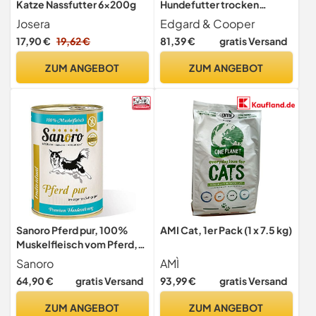
Katze Nassfutter 6x200g
Hundefutter trocken
Getreidefrei für Large Adult
Josera
Edgard & Cooper
Hunde (12kg), frische Ente &
17,90 €
19,62 €
81,39 €
gratis Versand
Huhn, ausgewogene
Ballaststoffe für die
ZUM ANGEBOT
ZUM ANGEBOT
Darmgesundheit,
Hypoallergenes
Hundefutter, nie
Fleischmehl
Sanoro Pferd pur, 100%
AMI Cat, 1er Pack (1 x 7.5 kg)
Muskelfleisch vom Pferd,
salzfrei - Premium-
Sanoro
AMÌ
Hundefutter -
64,90 €
gratis Versand
93,99 €
gratis Versand
singleprotein, hypoallergen
- für Ausschlußdiäten
ZUM ANGEBOT
ZUM ANGEBOT
geeignet (12 x 400 g)