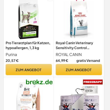
Pro Tierarztplan für Katzen,
Royal Canin Veterinary
hypoallergen, 1,3 kg
Sensitivity Control
Trockenfutter | 3,5 kg |
Purina
ROYAL CANIN
Diät-Alleinfuttermittel für
20,57 €
64,99 €
gratis Versand
Katzen | Zur Minderung von
Nährstoffintoleranzen |
ZUM ANGEBOT
ZUM ANGEBOT
Begrenzte Proteinquellen