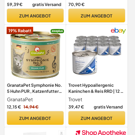
weizenfreies Trockenfutter
zur Unterstützung der
59,39 €
gratis Versand
70,90 €
für sensible erwachsene
Harnwege. Getreidefreies
Katzen – 34 % Protein, 10 %
Alleinfutter im Beutel | 12kg
ZUM ANGEBOT
ZUM ANGEBOT
Fett – für Haut & Fell – ohne
Huhn mit Süßkartoffeln
Zucker & Gentechnik
19% Rabatt
GranataPet Symphonie No.
Trovet Hypoallergenic
5 Huhn PUR , Katzenfutter
Kaninchen & Reis RRD | 12 x
ohne Getreide &
200 g | Diät-
GranataPet
Trovet
Zuckerzusätze, Filet in
Alleinfuttermittel für
12,15 €
14,94 €
39,47 €
gratis Versand
natürlichem Gelee,
Katzen mit
delikates Nassfutter für
Futtermittelunverträglichk
ZUM ANGEBOT
ZUM ANGEBOT
Katzen, 6 x 200 g
eiten | Kann hilfreich dabei
Sein Juckreiz zu reduzieren