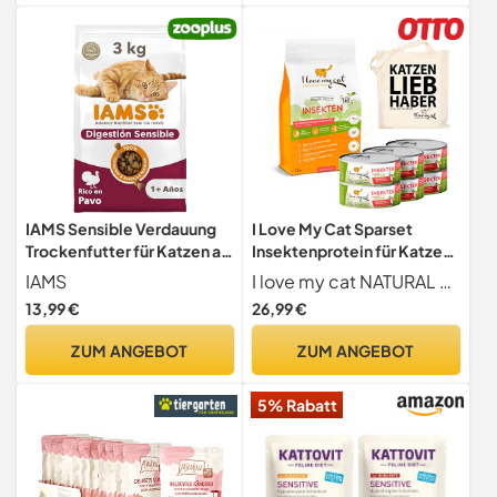
Monoprotein Proteinquelle
- Perlhuhn Essential - 70g
IAMS Sensible Verdauung
I Love My Cat Sparset
Trockenfutter für Katzen ab
Insektenprotein für Katzen
1 Jahr, 3 kg
Getreidefreies
IAMS
I love my cat NATURAL CAT FOOD
Trockenfutter mit
13,99 €
26,99 €
Insektenprotein 1,2 kg und
Nassfutter mit Insekten 6 x
ZUM ANGEBOT
ZUM ANGEBOT
100 g ohne künstliche
Inhaltsstoffe
5% Rabatt