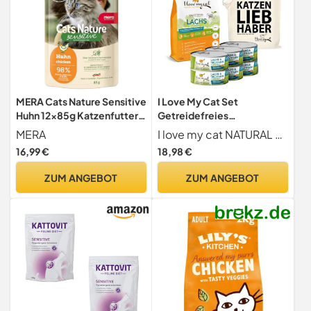
MERA Cats Nature Sensitive
I Love My Cat Set
Huhn 12x85g Katzenfutter
Getreidefreies
nass ohne Getreide
Trockenfutter 1,2 kg und
MERA
I love my cat NATURAL CAT FOOD
Katzenfutter Nass mit
16,99 €
18,98 €
Lachs und Truthahn 6 x 100 g
ohne künstliche
ZUM ANGEBOT
ZUM ANGEBOT
Inhaltsstoffe mit hoher
Verdaulichkeit