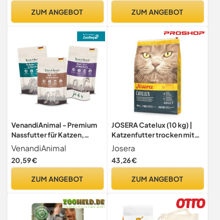
Trockenfutter für Katzen -
ZUM ANGEBOT
ZUM ANGEBOT
Omega3 - Glutenfrei - Alle
Altersklassen- DECHRA
Veterinary Products
VenandiAnimal - Premium
JOSERA Catelux (10 kg) |
Nassfutter für Katzen,
Katzenfutter trocken mit
Probierpaket II, Pferd, Kalb,
Ente & Kartoffel
VenandiAnimal
Josera
Truthahn, 12 x 125 g (12er
20,59 €
43,26 €
Pack), getreidefrei und
naturbelassen
ZUM ANGEBOT
ZUM ANGEBOT