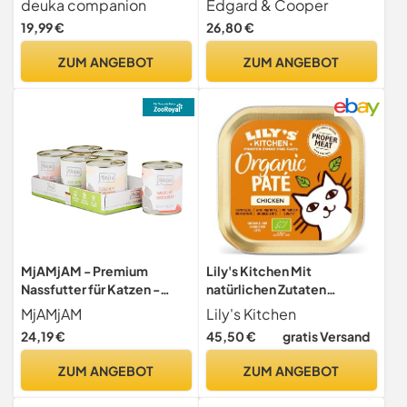
deuka companion
Edgard & Cooper
für ausgewachsene,
sterilisiertes und aktives
19,99 €
26,80 €
Sensible Katzen | viel
Katzenfutter, ohne
Frischfleisch | getreidefrei
Getreide, natürliche
ZUM ANGEBOT
ZUM ANGEBOT
| geprüfte Qualität (KIN)
Inhaltsstoffe, frisches
Fleisch, hypoallergen, ohne
Zuckerzusatz
MjAMjAM - Premium
Lily's Kitchen Mit
Nassfutter für Katzen -
natürlichen Zutaten
Mixpaket I - Huhn, Rind,
hergestellt Nassfutter-
MjAMjAM
Lily's Kitchen
Herzen, 6er Pack (6 x 800g),
Schale für Katzen Bio-Huhn
24,19 €
45,50 €
gratis Versand
getreidefrei mit extra viel
Getreidefreie Rezeptur 19 x
Fleisch
85g
ZUM ANGEBOT
ZUM ANGEBOT