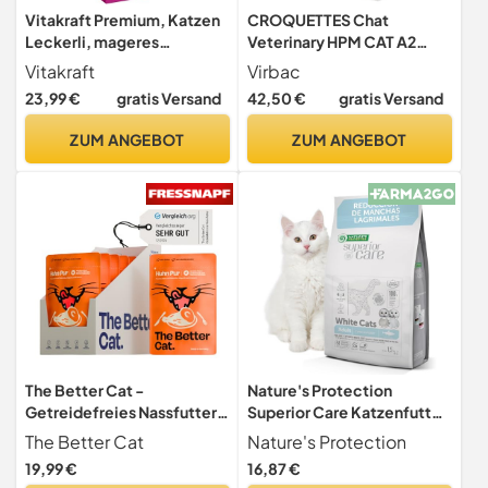
Vitakraft Premium, Katzen
CROQUETTES Chat
Leckerli, mageres
Veterinary HPM CAT A2
Hühnchenfilet,
Allergy - VIRBAC 3 kg
Vitakraft
Virbac
Vorratsgröße,
23,99 €
gratis Versand
42,50 €
gratis Versand
hypoallergen, ohne Zusatz
von Getreide (7X 70g)
ZUM ANGEBOT
ZUM ANGEBOT
The Better Cat -
Nature's Protection
Getreidefreies Nassfutter
Superior Care Katzenfutter
mit extra hohem
White Adult, Hering 1,5 kg
The Better Cat
Nature's Protection
Fleischanteil - Premium
19,99 €
16,87 €
Katzenfutter ohne Getreide