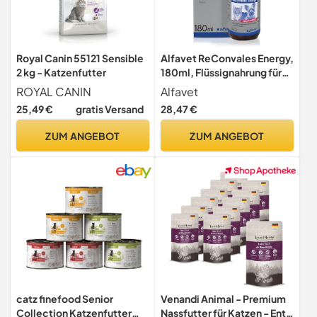
Royal Canin 55121 Sensible
Alfavet ReConvales Energy,
2 kg - Katzenfutter
180ml, Flüssignahrung für
kleine Hunde & Katzen
ROYAL CANIN
Alfavet
25,49 €
gratis Versand
28,47 €
ZUM ANGEBOT
ZUM ANGEBOT
catz finefood Senior
Venandi Animal - Premium
Collection Katzenfutter
Nassfutter für Katzen - Ente