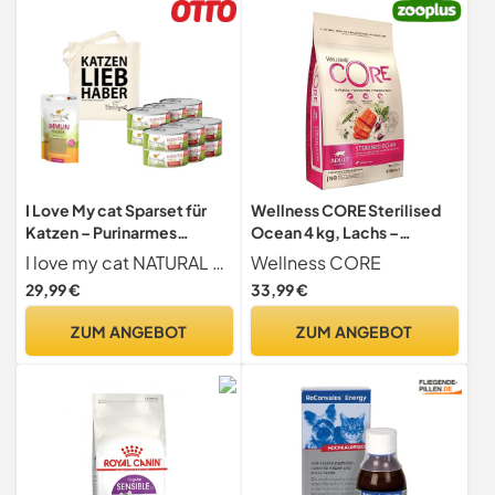
I Love My cat Sparset für
Wellness CORE Sterilised
Katzen – Purinarmes
Ocean 4 kg, Lachs –
Nassfutter mit
Katzenfutter Trocken für
I love my cat NATURAL CAT FOOD
Wellness CORE
Insektenprotein 12×100 g +
sterilisierte Katzen,
29,99 €
33,99 €
Immun Pulver 80 g +
getreidefrei, natürlich,
Jutebeutel – Getreidefrei &
hypoallergen, proteinreich,
ZUM ANGEBOT
ZUM ANGEBOT
natürlich
unterstützt gesunde Haut
und glänzendes Fell