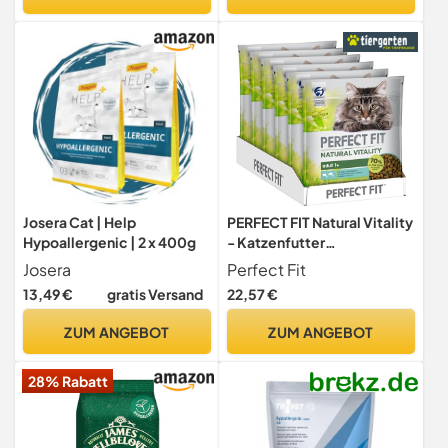
deutsche Herstellung
Josera Cat | Help
PERFECT FIT Natural Vitality
Hypoallergenic | 2 x 400g
- Katzenfutter
Trockenfutter Adult 1+ -
Josera
Perfect Fit
Lachs und Weißfisch, 6 x
13,49 €
gratis Versand
22,57 €
650g
ZUM ANGEBOT
ZUM ANGEBOT
28% Rabatt