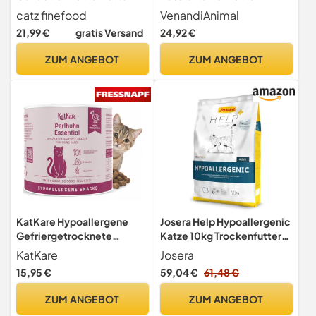
nass - Premium Nassfutter
als Monoprotein 12er Pack
catz finefood
VenandiAnimal
für Ihre Senior Katze -
(12 x 125 g), getreidefrei,
21,99 €
gratis Versand
24,92 €
getreidefrei, ohne Zucker,
Monoprotein
hoher Fleischanteil,
ZUM ANGEBOT
ZUM ANGEBOT
Vitamine & Mineralien (6 x
200g Dose)
KatKare Hypoallergene
Josera Help Hypoallergenic
Gefriergetrocknete
Katze 10kg Trockenfutter
Katzensnacks für
für Katzen
KatKare
Josera
empfindliche Katzen -
15,95 €
59,04 €
61,48 €
Monoprotein Katzen
Leckerlis Getreidefrei,
ZUM ANGEBOT
ZUM ANGEBOT
ohne Zusatzstoffe,