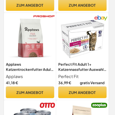
und ohne Zucker mit
ZUM ANGEBOT
ZUM ANGEBOT
Präbiotika (Huhn) 12x85g
Applaws
Perfect Fit Adult 1+
Katzentrockenfutter Adult,
Katzennassfutter Auswahl
Huhn mit Ente, getreidefrei
mit Lachs, Hochseefisch,
Applaws
Perfect Fit
und komplett 7,5 kg (1
Rind und Huhn, 48
41,18 €
36,99 €
gratis Versand
Packung)
Portionsbeutel, 12x85g
(4er Pack) – Premium
ZUM ANGEBOT
ZUM ANGEBOT
Katzenfutter nass, für
erwachsene Katzen ab 1
Jahr