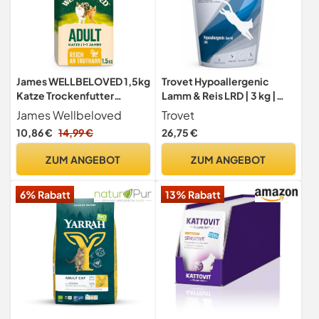
James WELLBELOVED 1,5kg
Trovet Hypoallergenic
Katze Trockenfutter
Lamm & Reis LRD | 3 kg |
Truthahn
Diät-Alleinfuttermittel für
James Wellbeloved
Trovet
Katzen | Bei
10,86 €
14,99 €
26,75 €
wiederkehrenden
Struvitkristallen
ZUM ANGEBOT
ZUM ANGEBOT
(Prophylaxe) | Bei
Futtermittelallergien und -
6% Rabatt
13% Rabatt
intoleranzen