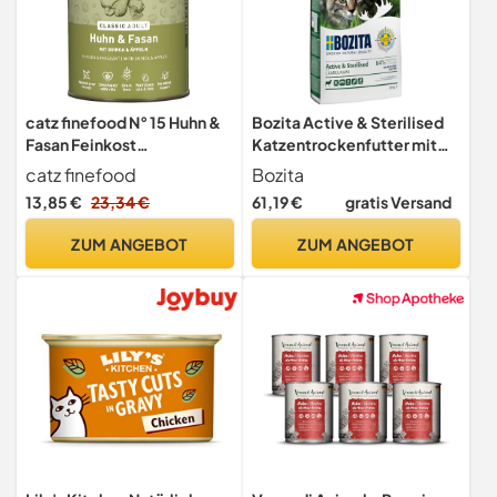
catz finefood N° 15 Huhn &
Bozita Active & Sterilised
Fasan Feinkost
Katzentrockenfutter mit
Katzenfutter nass,
Lamm – 10 kg–
catz finefood
Bozita
verfeinert mit Quinoa &
getreidefreies
13,85 €
23,34 €
61,19 €
gratis Versand
Kresse, 6 x 400g Dosen
Katzenfutter für
sterilisierte, aktive Katzen
ZUM ANGEBOT
ZUM ANGEBOT
– 33 % Protein, 20 % Fett –
ohne Zucker & ohne
Gentechnik