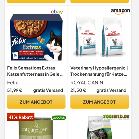
Felix Sensations Extras
Veterinary Hypoallergenic |
Katzenfutter nass in Gelee,
Trockennahrung für Katzen |
Geschmacksvielfalt vom
2 x 400 g
Felix
ROYAL CANIN
Land, 4er Pack, (4 x 24
51,99 €
gratis Versand
21,50 €
gratis Versand
Beutel à 85g)
ZUM ANGEBOT
ZUM ANGEBOT
41% Rabatt