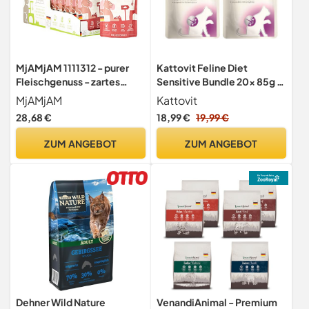
MjAMjAM 1111312 - purer
Kattovit Feline Diet
Fleischgenuss - zartes
Sensitive Bundle 20x 85g /
Känguru pur 12er Pack (12 x
10x Huhn&Ente und 10x
MjAMjAM
Kattovit
125 g), Katze
Huhn&Pute/Zur Minderung
28,68 €
18,99 €
19,99 €
von Ausgangerzeugnis- und
Nährstoffintoleranzerschei
ZUM ANGEBOT
ZUM ANGEBOT
nungen + Miamor Cream
Sachet GRATIS
Dehner Wild Nature
VenandiAnimal - Premium