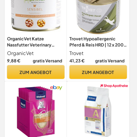
OrganicVet Katze
Trovet Hypoallergenic
Nassfutter Veterinary
Pferd & Reis HRD | 12 x 200 g
Sensibel, 6er Pack (6 x 200
| Diät-Alleinfuttermittel für
OrganicVet
Trovet
g)
Katzen mit
9,88 €
gratis Versand
41,23 €
gratis Versand
Futtermittelunverträglichk
eiten | Kann hilfreich dabei
ZUM ANGEBOT
ZUM ANGEBOT
Sein Juckreiz zu reduzieren