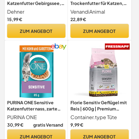
Katzenfutter Gebirgssee,
Trockenfutter für Katzen,
Trockenfutter getreidefrei
Probierpaket 1, 6 x 0,3 kg
Dehner
VenandiAnimal
/ zuckerfrei, für
(6er Pack), getreidefrei mit
15,99 €
22,89 €
ausgewachsene Katzen,
viel frischem Fleisch und
Lachs, 1.5 kg
Fisch
ZUM ANGEBOT
ZUM ANGEBOT
PURINA ONE Sensitive
Florie Sensitiv Geflügel mit
Katzenfutter nass, zarte
Reis | 600g | Premium
Stückchen in Sauce mit
Katzenfutter trocken | für
PURINA ONE
Container.type Tüte
Huhn, 26er Pack (26 x 85g)
ausgewachsene, Sensible
30,99 €
gratis Versand
9,99 €
Katzen | viel Frischfleisch |
geprüfte Qualität (KIN) |
ZUM ANGEBOT
ZUM ANGEBOT