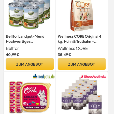
Bellfor Landgut-Menü
Wellness CORE Original 4
Hochwertiges
kg, Huhn & Truthahn –
Getreidefreies
Katzenfutter Trocken
Bellfor
Wellness CORE
Hypoallergenes Nass-
40,99 €
35,49 €
Hundefutter mit Insekten, 6
x 800 g - Diätfutter mit
ZUM ANGEBOT
ZUM ANGEBOT
hoher Verdaulichkeit ohne
tierische
Nebenerzeugnisse