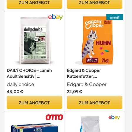
ZUM ANGEBOT
ZUM ANGEBOT
DAILY CHOICE – Lamm
Edgard & Cooper
Adult Sensitiv |
Katzenfutter,
Trockenfutter mit
Trockenfutter für Katzen,
daily choice
Edgard & Cooper
natürlichen Zutaten und
(Huhn, 2kg), Getreidefrei,
48,00 €
22,09 €
wertvollen Superfoods für
voll von frischem Fleisch
ausgewachsene Hunde.
und natürlichen Zutaten,
ZUM ANGEBOT
ZUM ANGEBOT
Alleinfutter ohne
geeignet für sterilisierte
Zusatzstoffe im Beutel |
und aktive Katzen
15kg Lamm