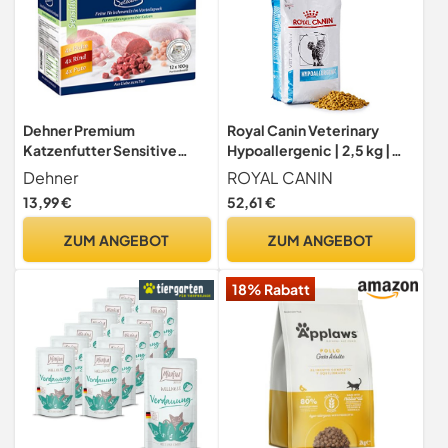
Dehner Premium
Royal Canin Veterinary
Katzenfutter Sensitive
Hypoallergenic | 2,5 kg |
Multipack, Nassfutter, für
Diät-Alleinfuttermittel für
Dehner
ROYAL CANIN
ernährungssensible Katzen,
ausgewachsene Katzen |
13,99 €
52,61 €
je 4 x Huhn / Rind / Pute, 12 x
Zur Minderung von Allergien
100 g Beutel (1.2 kg)
und
ZUM ANGEBOT
ZUM ANGEBOT
Nährstoffintoleranzerschei
nungen
18% Rabatt