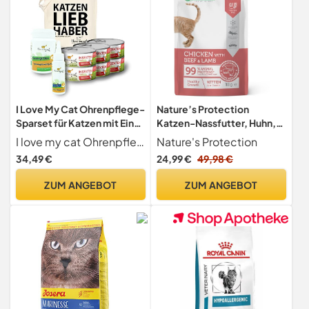
I Love My Cat Ohrenpflege-
Nature’s Protection
Sparset für Katzen mit Einer
Katzen-Nassfutter, Huhn,
Futtermittelallergie
Lachs & Thunfisch, 22 x 100
I love my cat Ohrenpflege Tropfen für Katzen frei von künstlichen Zusätzen und bestehen stattdessen ausschließlich aus natürlichen Inhaltsstoffen
Nature's Protection
Hypoallergenes
g
34,49 €
24,99 €
49,98 €
Katzenfutter 100 g x 6
Ohrenpflege für allergische
ZUM ANGEBOT
ZUM ANGEBOT
Katzen 30 ml Nieren der
Katze unterstützen 35 g