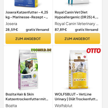
Josera Katzenfutter - 4,25
Royal Canin Vet Diet
kg - Marinesse-Rezept -
Hypoallergenic (DR 25) 4,5
Hypoallergenes Futter für
kg
Josera
Royal Canin Veterinary Diet
Erwachsene Haustiere -
28,59 €
gratis Versand
87,89 €
gratis Versand
Lachsbasis - Getreidefrei -
Qualitätsproteine
ZUM ANGEBOT
ZUM ANGEBOT
Bozita Hair & Skin
WOLFSBLUT – VetLine
Katzentrockenfutter mit
Urinary | Diät Trockenfutter
Lachs – 400g –
für ausgewachsene Hunde
Bozita
Wolfsblut