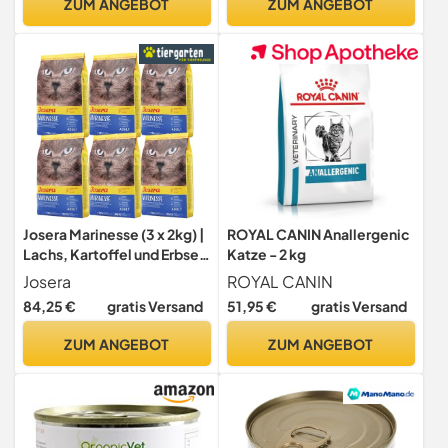
ZUM ANGEBOT
ZUM ANGEBOT
Josera Marinesse (3 x 2kg) |
ROYAL CANIN Anallergenic
Lachs, Kartoffel und Erbse
Katze - 2 kg
als ausgesuchte
Josera
ROYAL CANIN
Proteinquelle für
84,25 €
gratis Versand
51,95 €
gratis Versand
anspruchtsvolle Katzen
hypoallergenes
ZUM ANGEBOT
ZUM ANGEBOT
Katzenfutter Super
Premium Trockenfutter 3er
Pack