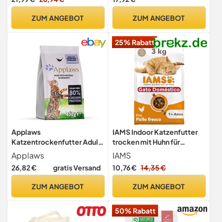
800 g), getreidefrei mit
extra viel Fleisch
ZUM ANGEBOT
ZUM ANGEBOT
25% Rabatt
Applaws
IAMS Indoor Katzenfutter
Katzentrockenfutter Adult,
trocken mit Huhn für
Erwachsene - Huhn mit
Hauskatzen, 3 kg
Applaws
IAMS
Ente, getreidefrei und
26,82 €
gratis Versand
10,76 €
14,35 €
komplett 6 x 400g
ZUM ANGEBOT
ZUM ANGEBOT
50% Rabatt