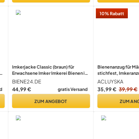
10% Rabatt
Imkerjacke Classic (braun) für
Bienenanzug für Mä
Erwachsene Imker Imkerei Bienen in
stichfest, Imkeranz
ex
S M L XL XXL XXXL, XXL · braun
Polycotton, Imkerk
BIENE24.DE
ACLUYSKA
Handschuhen und be
44,99 €
35,99 €
39,99 €
d
gratis Versand
Bienen-Outfit für d
)
Imkereibedarf(L)
ZUM ANGEBOT
ZUM AN