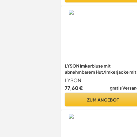
LYSON Imkerbluse mit
abnehmbarem Hut/Imkerjacke mit
Handstulpen mit Daumenloch Unis
LYSON
Imkerbluse belüftet Professionelle
77,60 €
gratis Versan
Imkerbekleidung Imkerjacke mit
Reißverschluss PREMIUM(S, Beige
ZUM ANGEBOT