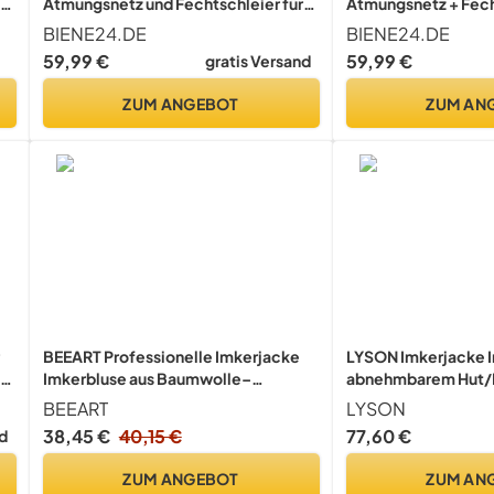
,
Atmungsnetz und Fechtschleier für
Atmungsnetz + Fech
Bienen Wespen Insekten Imkerei
Bienen Wespen Inse
BIENE24.DE
BIENE24.DE
Stichschutz, XL · weiß
Stichschutz Insekte
59,99 €
59,99 €
gratis Versand
XXL XXXL, L · braun
ZUM ANGEBOT
ZUM AN
BEEART Professionelle Imkerjacke
LYSON Imkerjacke I
r
Imkerbluse aus Baumwolle–
abnehmbarem Hut/I
Imkerschutzkleidung – EU Qualität –
Handstulpen mit D
BEEART
LYSON
n
Stichschutzanzug gegen Bienen &
Imkerbluse belüftet
38,45 €
40,15 €
77,60 €
d
Insekten –Bequem & strapazierfähig
Imkerbekleidung, I
–Mit Stoffhut & Schleier – Größen
Reißverschluss PR
ZUM ANGEBOT
ZUM AN
M–3XL
Beige)