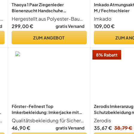
Thaoya 1 Paar Ziegenleder
Imkado Atmungsakt
Bienenzucht Handschuhe
M / Fechtschleier
Handschuhe Schutz für die Anfänger
Professioneller Anzug für guten Schutz
Hergestellt aus Polyester-Baumwolle, Ziegenleder und Canvas.
Imkado
Imker mit 28 cm Lang Leinwand
299,00 €
109,00 €
d
gratis Versand
Ärmel Color One
ZUM ANGEBOT
ZUM AN
8% Rabatt
Förster-Fellnest Top
Zerodis Imkeranzug 
Imkerbekleidung: Imkerjacke mit
Schutzbekleidung m
Wulstkragen in der Größe M (50/52)
Professionelle Bie
mkerjacke mit selbststehendem Rundschleier
Qualitätsbekleidung für Sicherheit bei optimalem Tragekomfort
Zerodis
Ausrüstung XXL für 
46,90 €
35,67 €
38,79 €
gratis Versand
Frauen