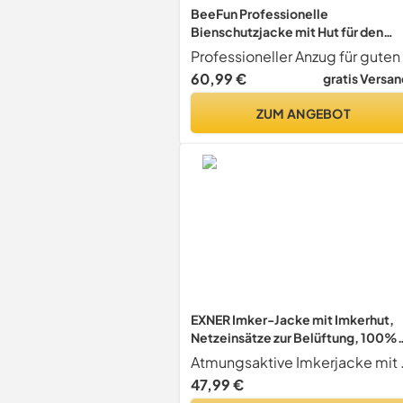
BeeFun Professionelle
Bienschutzjacke mit Hut für den
Imker (XL)
60,99 €
gratis Versan
ZUM ANGEBOT
EXNER Imker-Jacke mit Imkerhut,
Netzeinsätze zur Belüftung, 100%
Baumwolle, weiss, Größe 5XL
Atmungsaktive I
47,99 €