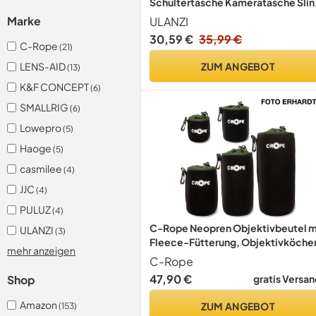
Schultertasche Kameratasche Slin
Bag Stilvoll mit Trennwänden Leic
ULANZI
Marke
Aufbewahrungstasche für DSLR-
30,59 €
35,99 €
Kamera Kamerazubehör Reise
C-Rope
(21)
Outdoor Fotografie Tasche
ZUM ANGEBOT
LENS-AID
(13)
(Schwarz)
K&F CONCEPT
(6)
SMALLRIG
(6)
Lowepro
(5)
Haoge
(5)
casmilee
(4)
JJC
(4)
PULUZ
(4)
C-Rope Neopren Objektivbeutel m
ULANZI
(3)
Fleece-Fütterung, Objektivköche
mehr anzeigen
für Objektive und Kamerazubehör,
C-Rope
(5er Set), Größe XS, S, M, L, XL
47,90 €
gratis Versan
Shop
Amazon
ZUM ANGEBOT
(153)