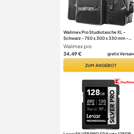
Walimex Pro Studiotasche XL –
Schwarz – 750 x 300 x 330 mm –
Fototasche für Studioblitz,
Walimex pro
Reflektoren, Stative und anderes
34,49 €
gratis Versan
Studiozubehör – Foto Equipment
Kamerazubehör
ZUM ANGEBOT
Lexar SILVER PRO SD Karte 128GB,