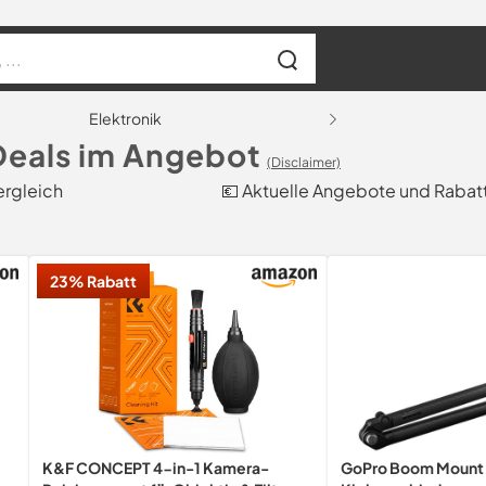
Elektronik
eals im Angebot
(Disclaimer)
ergleich
💶 Aktuelle Angebote und Rabat
23% Rabatt
K&F CONCEPT 4-in-1 Kamera-
GoPro Boom Mount