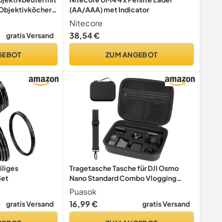
Objektivköcher
(AA/AAA) met Indicator
Kamerazubehör,
Nitecore
38,54 €
gratis Versand
GEBOT
ZUM ANGEBOT
liges
Tragetasche Tasche für DJI Osmo
Set
Nano Standard Combo Vlogging
Action Kamera
Puasok
16,99 €
gratis Versand
gratis Versand