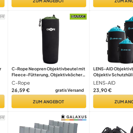
ZUM ANGEBOT
ZUM AN
Käseplatte
r
C-Rope Neopren Objektivbeutel mit
LENS-AID Objektiv
Fleece-Fütterung, Objektivköcher
Objektiv Schutzhüll
für Objektive und Kamerazubehör,
C-Rope
LENS-AID
Größe XXL
26,59 €
23,90 €
gratis Versand
ZUM ANGEBOT
ZUM AN