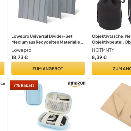
Lowepro Universal Divider-Set
Objektivtasche, N
Medium aus Recycelten Materialien,
Objektivbeutel, Ob
Trennwände für Kamerataschen für
Kamerazubehör Schu
Lowepro
HOTMNTY
Spiegelreflexkameras und
Wasserdichte Schut
18,73 €
8,39 €
Spiegellose Kameras, Set à 3 Stück
Kamera Objektiv, Z
in Größe M
Kameraobjektiv, Sc
ZUM ANGEBOT
ZUM AN
2 Stück
7% Rabatt