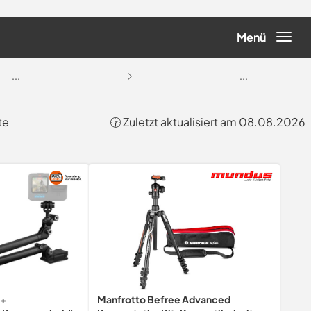
Menü
...
...
te
🕝 Zuletzt aktualisiert am 08.08.2026
 +
Manfrotto Befree Advanced