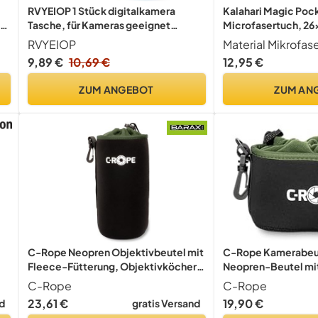
RVYEIOP 1 Stück digitalkamera
Kalahari Magic Poc
Tasche, für Kameras geeignet
Microfasertuch, 26
Kamera Tasche klein, Mini-
Reingung von Objek
RVYEIOP
Material Mikrofas
Hartschalenetui, Reiseschutzhülle,
Smartphones, Table
9,89 €
10,69 €
12,95 €
Kamerazubehör (blau).
Mikrofaser, Fotogra
Fotografiezubehör,
ZUM ANGEBOT
ZUM AN
Objektivzubehör
C-Rope Neopren Objektivbeutel mit
C-Rope Kamerabeut
Fleece-Fütterung, Objektivköcher
Neopren-Beutel mi
für Objektive und Kamerazubehör,
Fütterung, wasser
C-Rope
C-Rope
Größe XL
Kamerazubehör - G
23,61 €
19,90 €
gratis Versand
Sek