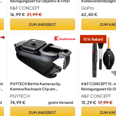
g
Reinigungsset für Objektiv & Filter
Klebeverbindungen
hte
K&F CONCEPT
GoPro
16,99 €
21,99 €
62,40 €
ZUM ANGEBOT
ZUM AN
15% Rabatt
it
PGYTECH Bettle Kameraclip,
K&F CONCEPT 15-i
r
Kamera Rucksack Clip am
Reinigungsset für Ob
Schulterriemen oder Gürtel, zum
PGYTECH
K&F CONCEPT
Tragen für DSLR, Plattenkamera-
74,99 €
d
gratis Versand
Nur noch:
Schnellwechselsystem für Sony,
Nikon, Fuji Rucksack-
ZUM ANGEBOT
ZUM AN
Kameragurthalterung