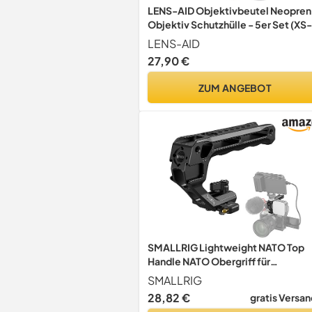
LENS-AID Objektivbeutel Neopren
Objektiv Schutzhülle - 5er Set (XS-
XL)
LENS-AID
27,90 €
ZUM ANGEBOT
SMALLRIG Lightweight NATO Top
Handle NATO Obergriff für
Kamerakäfig 4345
SMALLRIG
29
51
09
Nur noch:
Std
Min