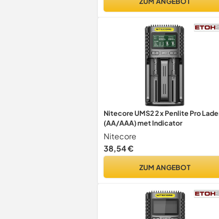
ZUM ANGEBOT
Nitecore UMS2 2 x Penlite Pro Lade
(AA/AAA) met Indicator
Nitecore
38,54 €
ZUM ANGEBOT