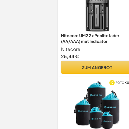
Nitecore UM2 2 x Penlite lader
(AA/AAA) met Indicator
Nitecore
25,44 €
ZUM ANGEBOT