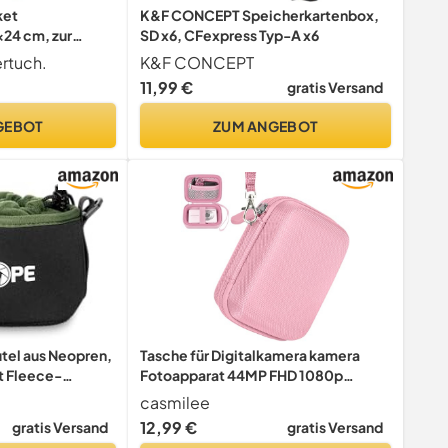
ket
K&F CONCEPT Speicherkartenbox,
x24 cm, zur
SD x6, CFexpress Typ-A x6
tiven,
ertuch.
K&F CONCEPT
ts, Sand,
11,99 €
gratis Versand
fie, Fotografen,
 Kamerazubehör,
GEBOT
ZUM ANGEBOT
el aus Neopren,
Tasche für Digitalkamera kamera
t Fleece-
Fotoapparat 44MP FHD 1080p
abweisend,
Fotokamera Kompatibel mit
casmilee
röße XS
Spiegelreflexkamera &
12,99 €
gratis Versand
gratis Versand
Bridgekamera, Mini Retro