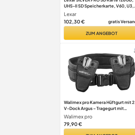
UHS-II SD Speicherkarte, V60, U3,
C10, bis zu 280MB/s Lesen, 120MB
Lexar
Schreiben, SDXC-Karte für
102,30 €
gratis Versan
DSLR/Kamera/Fotografen/Videofi
mer/Enthusiasten (LSDSIPR128G-
ZUM ANGEBOT
BNNAA)
Walimex pro Kamera Hüftgurt mit 2
V-Dock Argus – Tragegurt mit
Holster für Fotoshooting und
Walimex pro
Outdoor Fotografie – V Clip
79,90 €
Kameraholster mit Bauchgurt