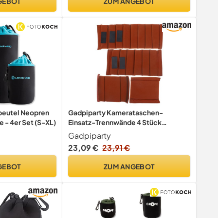
GEBOT
ZUM ANGEBOT
beutel Neopren
Gadpiparty Kamerataschen-
e - 4er Set (S-XL)
Einsatz-Trennwände 4 Stück
Kamerataschen-Kasten-Einsatz
Gadpiparty
Trennwand-Trenner-Trennpolster
23,09 €
23,91 €
Gepolsterte Kamera-Organizer-
Hülle Kamera-Zubehör
GEBOT
ZUM ANGEBOT