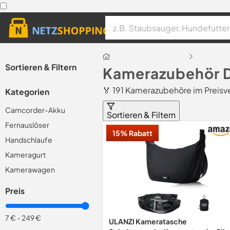
Sortieren & Filtern
Kamerazubehör D
🏅 191 Kamerazubehöre im Preisv
Kategorien
Camcorder-Akku
Sortieren & Filtern
Fernauslöser
15% Rabatt
Handschlaufe
Kameragurt
Kamerawagen
Preis
7 €
-
249 €
ULANZI Kameratasche