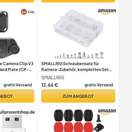
e Camera Clip V3
SMALLRIG Schraubensatz für
dard Plate (CP-
Kamera-Zubehör, komplettes Set
mit 26 Schrauben – 2326
SMALLRIG
gratis Versand
29
51
09
Nur noch:
Std
Min
Sek
GEBOT
ZUM ANGEBOT