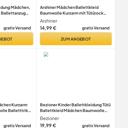
eidung Mädchen,
Arshiner Mädchen Ballettkleid
t Ballettanzug
Baumwolle Kurzarm mit Tütürock
y for 3-12 Jahre
Schwarz 130
Arshiner
14,99 €
gratis Versand
gratis Versand
GEBOT
ZUM ANGEBOT
dchen Kurzarm
Bezioner Kinder Ballettkleidung Tütü
lle Balletttrikot
Ballettkleid Mädchen Baumwolle
 Ballettbody mit
Balletttrikot Kurzarm Ballettanzug
Bezioner
-11Jahre Weiß
Tanzbody mit Rock (100 (90-100 cm,
19,99 €
gratis Versand
gratis Versand
2-3 Jahre), Rosa Langarm)