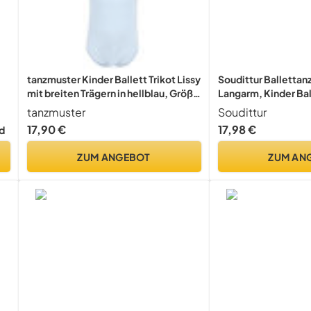
tanzmuster Kinder Ballett Trikot Lissy
Soudittur Balletta
mit breiten Trägern in hellblau, Größe
Langarm, Kinder Ball
140/146
Baumwolle Ballett
tanzmuster
Soudittur
Gymnastikanzug Tur
17,90 €
17,98 €
d
Damen Größe 110-17
ZUM ANGEBOT
ZUM AN