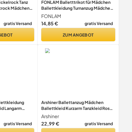
ickelrock Tanz
FONLAM Balletttrikot für Mädchen
ttrock Mädchen
Ballettkleidung Turnanzug Mädchen
enband für
Baumwolle Tanztrikot Tanzbody
FONLAM
Weiß M
Gymnastikanzug Kinder (Weiß, 9-10
14,85 €
gratis Versand
gratis Versand
Jahre)
GEBOT
ZUM ANGEBOT
lettkleidung
Arshiner Ballettanzug Mädchen
id Langarm
Ballettkleid Kurzarm Tanzkleid Rosa
tanzug Tanzkleid
5-6Jahre
Arshiner
olle mit Chiffon
22,99 €
gratis Versand
gratis Versand