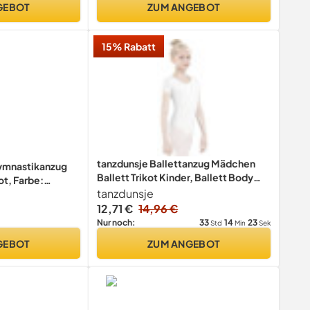
GEBOT
ZUM ANGEBOT
15% Rabatt
tanzdunsje Ballettanzug Mädchen
ymnastikanzug
Ballett Trikot Kinder, Ballett Body
ot, Farbe:
TanzBody Turnanzug
tanzdunsje
8
Gymnastikanzug Trikot für Kinder
12,71 €
14,96 €
Damen Größe 100-170 (140, Weiß)
33
14
23
Nur noch:
Std
Min
Sek
GEBOT
ZUM ANGEBOT