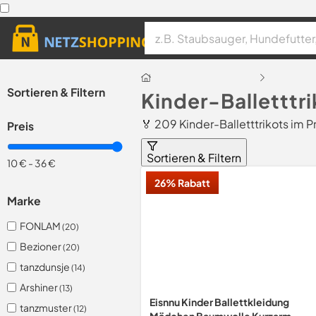
Sortieren & Filtern
Kinder-Balletttr
🏅 209 Kinder-Balletttrikots im P
Preis
Sortieren & Filtern
10 €
-
36 €
26% Rabatt
Marke
FONLAM
(20)
Bezioner
(20)
tanzdunsje
(14)
Arshiner
(13)
Eisnnu Kinder Ballettkleidung
tanzmuster
(12)