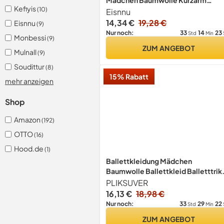
Mädchen Baumwolle Kurzarm
Kefiyis
(10)
Tanzkleid mädchen Ballettrock
Eisnnu
Balletttrikot Ballettanzug mit
14,34 €
19,28 €
Eisnnu
(9)
Chiffon Rock Tütü 2-11 Jahre
33
14
23
Nur noch:
Std
Min
Monbessi
(9)
ZUM ANGEBOT
Mulnall
(9)
Soudittur
(8)
15% Rabatt
mehr anzeigen
Shop
Amazon
(192)
OTTO
(16)
Hood.de
(1)
Ballettkleidung Mädchen
Baumwolle Ballettkleid Balletttrik
Kurzarm Tanzkleid Tanzbody mit
PLIKSUVER
Chiffon Rock Tütü
16,13 €
18,98 €
33
29
22
Nur noch:
Std
Min
ZUM ANGEBOT