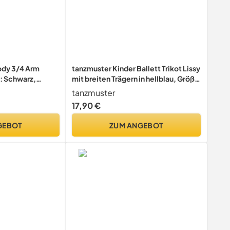
ody 3/4 Arm
tanzmuster Kinder Ballett Trikot Lissy
e: Schwarz,
mit breiten Trägern in hellblau, Größe
104/110
tanzmuster
17,90 €
GEBOT
ZUM ANGEBOT