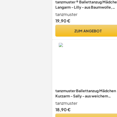
tanzmuster ® Ballettanzug Mädch
Langarm - Lilly - aus Baumwolle,
Ballettbody Kinder Ballett Trikot in
tanzmuster
weiß, Größe 152/158
19,90 €
ZUM ANGEBOT
tanzmuster Ballettanzug Mädchen
Kurzarm - Sally - aus weichem
Baumwollstoff - Ballett Trikot
tanzmuster
Ballettbody in schwarz, Größe
18,90 €
152/158