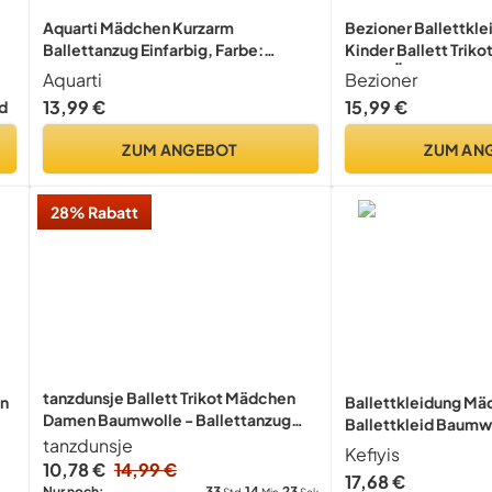
Aquarti Mädchen Kurzarm
Bezioner Ballettkl
Ballettanzug Einfarbig, Farbe:
Kinder Ballett Triko
Schwarz, Kinder Größe: 146
Lange Ärmel TanzBod
Aquarti
Bezioner
Schwarz 140
13,99 €
15,99 €
d
ZUM ANGEBOT
ZUM AN
28% Rabatt
tanzdunsje Ballett Trikot Mädchen
en
Ballettkleidung Mä
Damen Baumwolle - Ballettanzug
Ballettkleid Baumwo
mit Verstellbarem Riemen, Ballett
tanzdunsje
Kinder Ballettanzug
Kefiyis
Body TanzBody Gymnastikanzug
Chiffon Rock Tütü 3
10,78 €
14,99 €
17,68 €
Trikot Leibchen für Kinder
150
33
14
23
Nur noch:
Std
Min
Sek