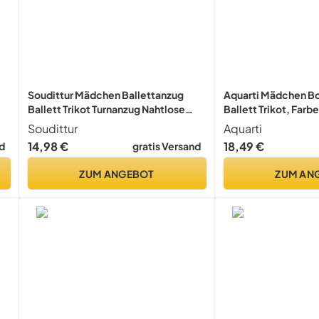
Soudittur Mädchen Ballettanzug
Aquarti Mädchen B
Ballett Trikot Turnanzug Nahtlose
Ballett Trikot, Farb
it
Tanzen Unterwäsche für Kinder und
Größe: 152
Soudittur
Aquarti
Erwachsene Nude (L (155-165 cm))
14,98 €
18,49 €
d
gratis Versand
ZUM ANGEBOT
ZUM AN