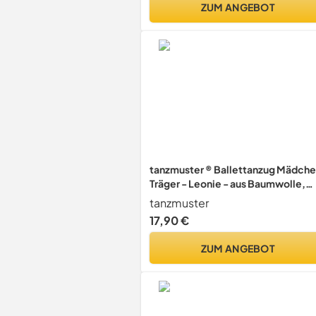
ZUM ANGEBOT
tanzmuster ® Ballettanzug Mädch
Träger - Leonie - aus Baumwolle,
Ballettbody Ballett Trikot in petrol,
tanzmuster
Größe 128/134
17,90 €
ZUM ANGEBOT