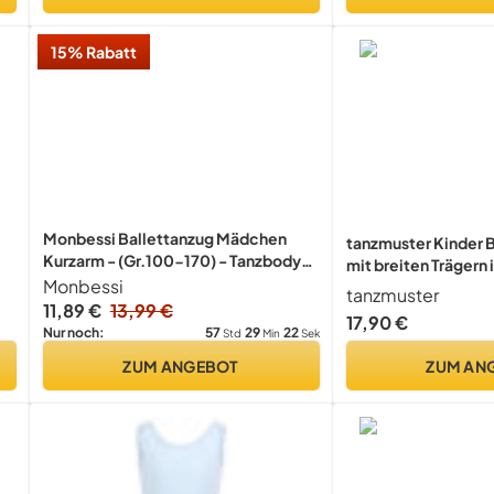
15% Rabatt
Monbessi Ballettanzug Mädchen
tanzmuster Kinder Ba
Kurzarm - (Gr.100-170) - Tanzbody
mit breiten Trägern 
Gymnastikanzug, Baumwolle
Monbessi
140/146
tanzmuster
Ballettbody Damen Ballett Trikot
11,89 €
13,99 €
17,90 €
(120, Rosa)
57
29
22
Nur noch:
Std
Min
Sek
ZUM ANGEBOT
ZUM AN