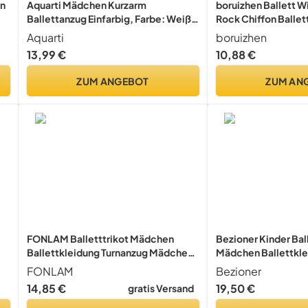
en
Aquarti Mädchen Kurzarm
boruizhen Ballett W
Ballettanzug Einfarbig, Farbe: Weiß,
Rock Chiffon Balle
Kinder Größe: 128
Mit Dehnbarem Taill
Aquarti
boruizhen
Kinder und Damen 
13,99 €
10,88 €
ZUM ANGEBOT
ZUM AN
FONLAM Balletttrikot Mädchen
Bezioner Kinder Bal
Ballettkleidung Turnanzug Mädchen
Mädchen Ballettkle
Langarm Gymnastikanzug Tanztrikot
Balletttrikot Ballet
FONLAM
Bezioner
Kinder (11-12 Jahre, Weiß)
Tanzbody aus Baumw
14,85 €
19,50 €
gratis Versand
Rock Tütü Blau 110