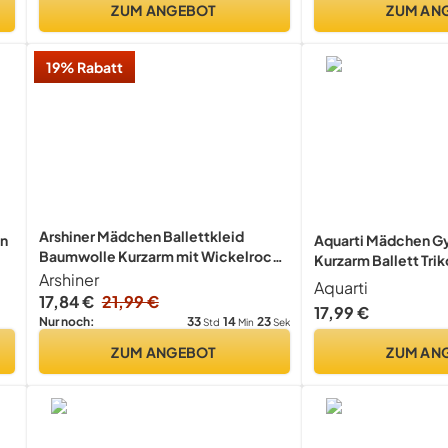
ZUM ANGEBOT
ZUM AN
19% Rabatt
Arshiner Mädchen Ballettkleid
en
Aquarti Mädchen G
Baumwolle Kurzarm mit Wickelrock
Kurzarm Ballett Trik
Blau 150
Arshiner
Schwarz, Größe: 12
Aquarti
17,84 €
21,99 €
17,99 €
33
14
23
Nur noch:
Std
Min
Sek
ZUM ANGEBOT
ZUM AN