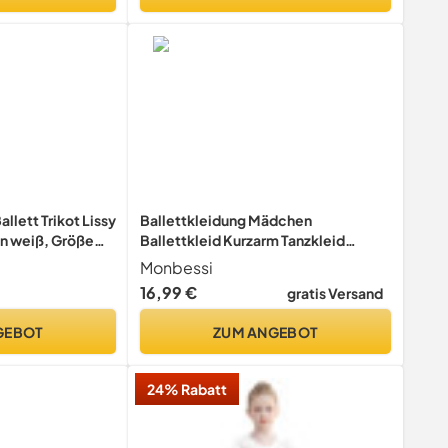
llett Trikot Lissy
Ballettkleidung Mädchen
in weiß, Größe
Ballettkleid Kurzarm Tanzkleid
Balletttrikot aus Baumwolle mit
Monbessi
Chiffon Rock Tütü 2-11Jahre 90-150
16,99 €
gratis Versand
CM (140, Rosa)
GEBOT
ZUM ANGEBOT
24% Rabatt