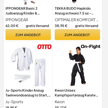
IPPONGEAR Basic 2
TEKKA BUDO Hapkido
Judoanzug Kinder &
Anzug schwarz 7.5 oz -
Erwachsene - Judogi
Hapkido Gi Set (Jacke,
IPPONGEAR
OPTIMALER KOMFORT Leichtes 7,5 oz Mischgewebe für maximale Bewegungsfreiheit und Komfort bei den Techniken und Griffen
Einsteiger Weiß
Hose mit Gummibund,
62,00 €
gratis Versand
38,95 €
gratis Versand
weißer Gürtel) Einsteiger
Anzug, Kinder, Erwachsene
ZUM ANGEBOT
ZUM ANGEBOT
200 cm
Ju-Sports Kinder Anzug
Kwon Unisex
Taekwondoanzug to Start,
Kampfsportanzug Karatea
weiß, 90 cm, 9401090
Shadow , schwarz, 190 cm
Ju-Sports
Kwon
19,95 €
35,17 €