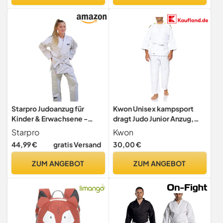
Starpro Judoanzug für
Kwon Unisex kampsport
Kinder & Erwachsene -
dragt Judo Junior Anzug,
Baumwoll-Polyester-
Weiß, 150 EU
Starpro
Kwon
Mischung, 350 g/m² -
44,99 €
gratis Versand
30,00 €
Größen 110-200 cm - Ideal
für Training & Wettkampf
ZUM ANGEBOT
ZUM ANGEBOT