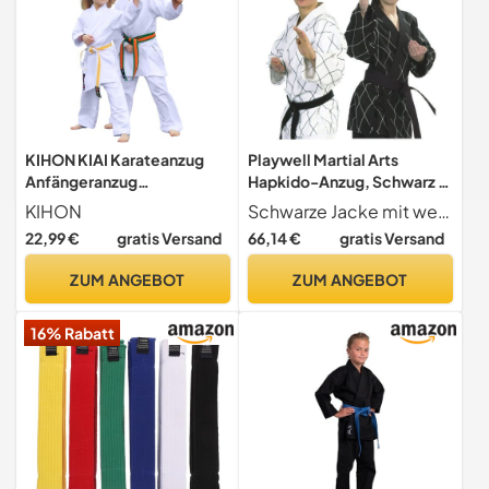
KIHON KIAI Karateanzug
Playwell Martial Arts
Anfängeranzug
Hapkido-Anzug, Schwarz /
Kinderanzug
Weiß
KIHON
Schwarze Jacke mit weißer Paspel
Einsteigeranzug (100 cm)
22,99 €
gratis Versand
66,14 €
gratis Versand
ZUM ANGEBOT
ZUM ANGEBOT
16% Rabatt