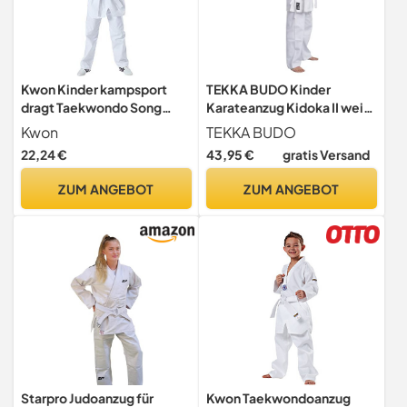
Kwon Kinder kampsport
TEKKA BUDO Kinder
dragt Taekwondo Song
Karateanzug Kidoka II weiß
Anzug, Weiß, 130 EU
- Leichtes Kids Modell 8 oz
Kwon
TEKKA BUDO
Baumwolle - Karate Gi Set -
22,24 €
43,95 €
gratis Versand
Jacke Hose Gürtel -
Einsteiger Anzug
ZUM ANGEBOT
ZUM ANGEBOT
Starpro Judoanzug für
Kwon Taekwondoanzug