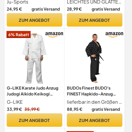
Ju-Sports
LEICHTES UND GLATTES GEWEBE Die richtige Gewebezusammensetzung aus Polyester und Baumwolle garantiert Leichtigkeit und eine hervorragende Belüftung bei intensiven Trainingseinheiten. Die Weichheit des Gewebes des Karateanzug traditionell sorgt für Bewegungsfreiheit, sodass junge Judoka Techniken reibungslos ausführen können. Die hautfreundliche Struktur des Gewebesdes Karateanzug Kinder minimiert das Risiko von Scheuerstellen, auch bei längerem Training.
Größen 110-150 cm, Für
24,95 €
gratis Versand
28,99 €
gratis Versand
Training & Kampfsport (140)
ZUM ANGEBOT
ZUM ANGEBOT
6% Rabatt
G-LIKE Karate Judo Anzug
BUDOs Finest BUDO's
Judogi Aikido Keikogi
FINEST Hapkido-Anzug
Uniform Set mit Gürtel
schwarz 160
G-LIKE
lieferbar in den Größen 160-200, 55%Poly 45%
33,99 €
35,99 €
88,95 €
gratis Versand
ZUM ANGEBOT
ZUM ANGEBOT