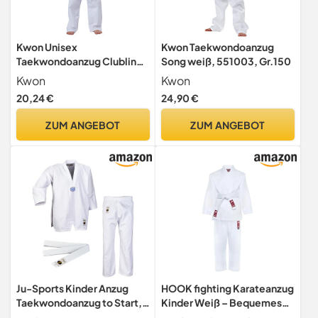
Kwon Unisex
Kwon Taekwondoanzug
Taekwondoanzug Clubline
Song weiß, 551003, Gr.150
Tiger Anzug, Weiß, 170 EU
Kwon
Kwon
20,24 €
24,90 €
ZUM ANGEBOT
ZUM ANGEBOT
Ju-Sports Kinder Anzug
HOOK fighting Karateanzug
Taekwondoanzug to Start,
Kinder Weiß – Bequemes
weiß, 130 cm, 9401130
Karate Set mit Gürtel,