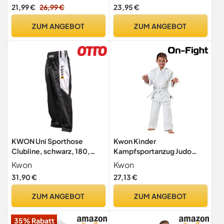
UK
21,99 €
26,99 €
23,95 €
ZUM ANGEBOT
ZUM ANGEBOT
KWON Uni Sporthose
Kwon Kinder
Clubline, schwarz, 180,
Kampfsportanzug Judo
552056180
Randori Anzug, Weiß, 130
Kwon
Kwon
EU
31,90 €
27,13 €
ZUM ANGEBOT
ZUM ANGEBOT
35% Rabatt