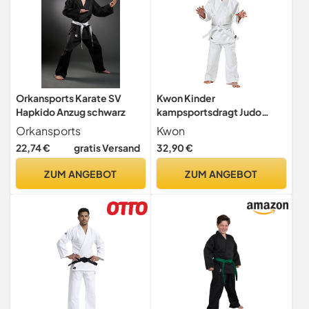
Orkansports Karate SV
Kwon Kinder
Hapkido Anzug schwarz
kampsportsdragt Judo
Randori Anzug, Weiß, 150
Orkansports
Kwon
EU
22,74 €
gratis Versand
32,90 €
ZUM ANGEBOT
ZUM ANGEBOT