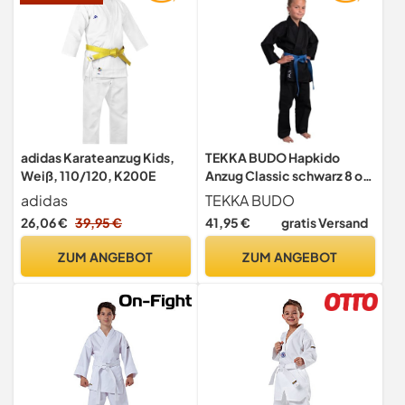
adidas Karateanzug Kids,
TEKKA BUDO Hapkido
Weiß, 110/120, K200E
Anzug Classic schwarz 8 oz
- Hapkido Gi Set (Jacke,
adidas
TEKKA BUDO
Hose mit Gummibund,
26,06 €
39,95 €
41,95 €
gratis Versand
weißer Gürtel) Einsteiger
Anzug, Kinder, Erwachsene
ZUM ANGEBOT
ZUM ANGEBOT
180 cm