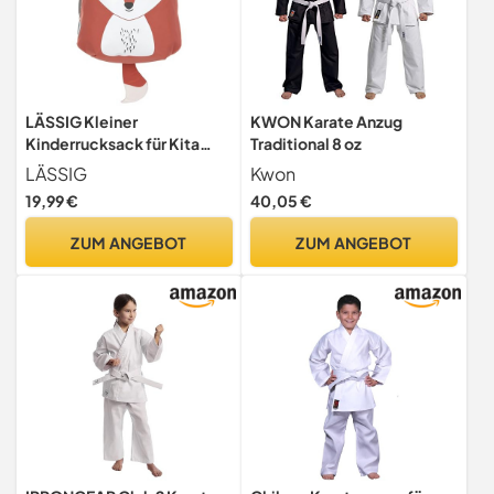
LÄSSIG Kleiner
KWON Karate Anzug
Kinderrucksack für Kita
Traditional 8 oz
Kindertasche
LÄSSIG
Kwon
Krippenrucksack mit
19,99 €
40,05 €
Brustgurt, 20 x 9.5 x 24 cm,
3,5 L/Tiny Backpack Fuchs
ZUM ANGEBOT
ZUM ANGEBOT