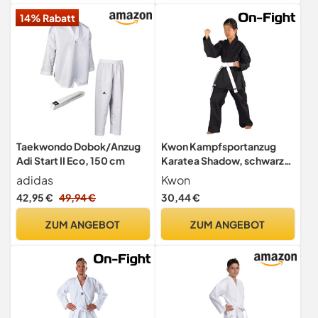
der Hose I 190gr/m²
14% Rabatt
Stoffdichte] weiß
Taekwondo Dobok/Anzug
Kwon Kampfsportanzug
Adi Start II Eco, 150 cm
Karatea Shadow, schwarz,
180 cm, 551101180
adidas
Kwon
42,95 €
49,94 €
30,44 €
ZUM ANGEBOT
ZUM ANGEBOT