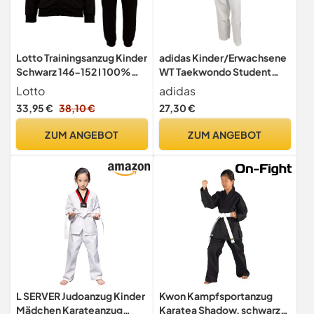
Lotto Trainingsanzug Kinder
adidas Kinder/Erwachsene
Schwarz 146-152 I 100%
WT Taekwondo Student
Polyester I Taschen
Dobok ohne Streifen
Lotto
adidas
Kampfsport WTF Kinder
33,95 €
38,10 €
27,30 €
Uniform 140 cm weiß
ZUM ANGEBOT
ZUM ANGEBOT
L SERVER Judoanzug Kinder
Kwon Kampfsportanzug
Mädchen Karateanzug
Karatea Shadow, schwarz,