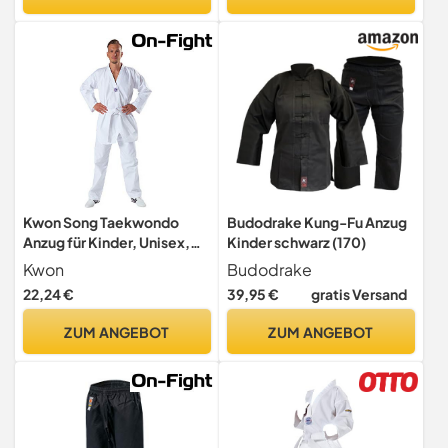
146-152
Kwon Song Taekwondo
Budodrake Kung-Fu Anzug
Anzug für Kinder, Unisex,
Kinder schwarz (170)
551003150, weiß, Größe
Kwon
Budodrake
150 cm
22,24 €
39,95 €
gratis Versand
ZUM ANGEBOT
ZUM ANGEBOT