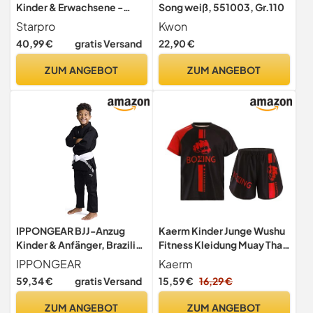
Kinder & Erwachsene -
Song weiß, 551003, Gr.110
Baumwoll-Polyester-
Starpro
Kwon
Mischung, 350 g/m² -
40,99 €
gratis Versand
22,90 €
Größen 110-200 cm - Ideal
für Training & Wettkampf
ZUM ANGEBOT
ZUM ANGEBOT
IPPONGEAR BJJ-Anzug
Kaerm Kinder Junge Wushu
Kinder & Anfänger, Brazilian
Fitness Kleidung Muay Thai
Jiu Jitsu Anzug mit Gürtel
Anzug Kick Boxshorts
IPPONGEAR
Kaerm
Sportbekleidung
59,34 €
gratis Versand
15,59 €
16,29 €
Kampfsport
Kampfausrüstung Hellrot
ZUM ANGEBOT
ZUM ANGEBOT