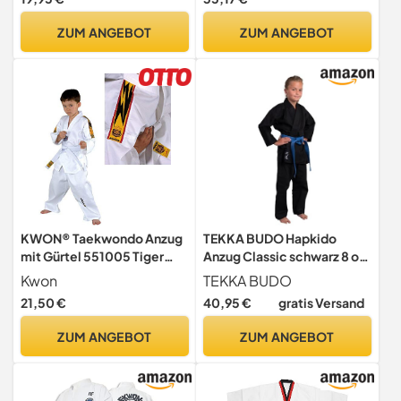
ZUM ANGEBOT
ZUM ANGEBOT
KWON® Taekwondo Anzug
TEKKA BUDO Hapkido
mit Gürtel 551005 Tiger
Anzug Classic schwarz 8 oz
TKD Kinder Kids Junior
- Hapkido Gi Set (Jacke,
Kwon
TEKKA BUDO
Hose mit Gummibund,
21,50 €
40,95 €
gratis Versand
weißer Gürtel) Einsteiger
Anzug, Kinder, Erwachsene
ZUM ANGEBOT
ZUM ANGEBOT
170 cm