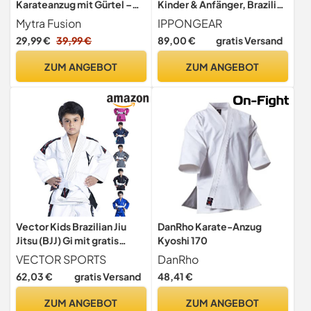
Karateanzug mit Gürtel –
Kinder & Anfänger, Brazilian
Leichter, strapazierfähiger
Jiu Jitsu Anzug mit Gürtel
Mytra Fusion
IPPONGEAR
Anzug für Kampfsport,
29,99 €
39,99 €
89,00 €
gratis Versand
Taekwondo & Training –
Atmungsaktiver Baumwoll-
ZUM ANGEBOT
ZUM ANGEBOT
Gi (Schwarz, 1/140)
Vector Kids Brazilian Jiu
DanRho Karate-Anzug
Jitsu (BJJ) Gi mit gratis
Kyoshi 170
weißem Gürtel, 100%
VECTOR SPORTS
DanRho
Baumwolle, Pearl-Weave-
62,03 €
gratis Versand
48,41 €
gewebter Kimono, Ultra
leicht, vorgeschrumpft,
ZUM ANGEBOT
ZUM ANGEBOT
weiß, K2