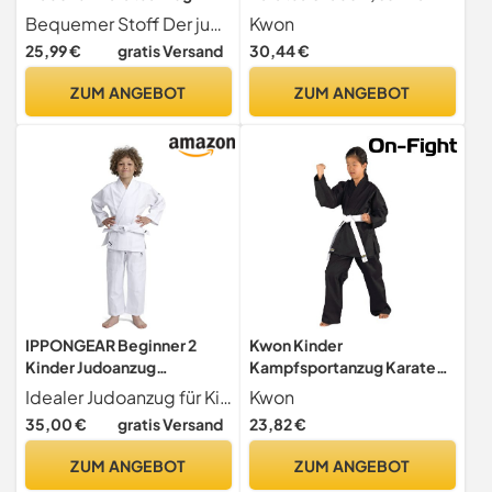
Kinder Jungen
160 cm, 551101160
Bequemer Stoff Der judoanzug kinder ist aus hochwertigen stoffen gefertigt, atmungsaktiv und schweißabsorbierend, weich und hautfreundlich, nicht bauschend, reißfest, immer ein angenehmes tragegefühl zu erhalten.
Kwon
Kampfsportanzug Mädchen
25,99 €
gratis Versand
30,44 €
Taekwondo Anzug mit
Gürtel, Weiß A,140
ZUM ANGEBOT
ZUM ANGEBOT
IPPONGEAR Beginner 2
Kwon Kinder
Kinder Judoanzug
Kampfsportanzug Karatea
Kampfsport Anzug inkl
Shadow, schwarz, 130 cm,
Idealer Judoanzug für Kinder - Einsteigermodell bereits mit hochwertiger Reiskornwebung und 190gr m Stoffdichte. Alles in einem Paket - Judoanzug besteht aus Judoanzugjacke, Hose und Gürtel
Kwon
Gürtel [Ausrüster der
551101130
35,00 €
gratis Versand
23,82 €
deutschen
Nationalmannschaft I
ZUM ANGEBOT
ZUM ANGEBOT
Gummizug & Schnürbund an