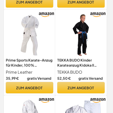
ZUM ANGEBOT
ZUM ANGEBOT
Anfänger, Karateanzug
Fortgeschrittene, Karate
Anzug Erwachsene (160)
Prime Sports Karate-Anzug
TEKKA BUDO Kinder
für Kinder, 100%
Karateanzug Kidoka II
Baumwolle, mit Gürtel,
schwarz - Leichtes Kids
Prime Leather
TEKKA BUDO
weiß, 3-160
Modell 8 oz Baumwolle -
35,99 €
gratis Versand
52,50 €
gratis Versand
Karate Gi Set - Jacke Hose
Gürtel - Einsteiger Anzug
ZUM ANGEBOT
ZUM ANGEBOT