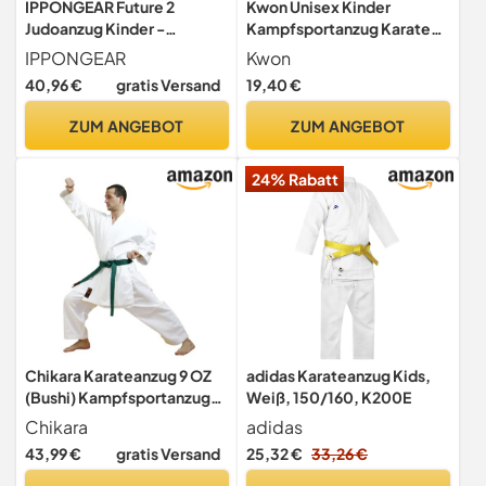
IPPONGEAR Future 2
Kwon Unisex Kinder
Judoanzug Kinder -
Kampfsportanzug Karate
Kampfsport Anzug Weiß
Basic Anzug, Weiß, 140 EU
IPPONGEAR
Kwon
inkl. Gürtel
40,96 €
gratis Versand
19,40 €
ZUM ANGEBOT
ZUM ANGEBOT
24% Rabatt
Chikara Karateanzug 9 OZ
adidas Karateanzug Kids,
(Bushi) Kampfsportanzug
Weiß, 150/160, K200E
Karate, Karateanzug
Chikara
adidas
Kinder, Karateanzug
43,99 €
gratis Versand
25,32 €
33,26 €
Herren, Karateanzug
Damen, Karateanzug