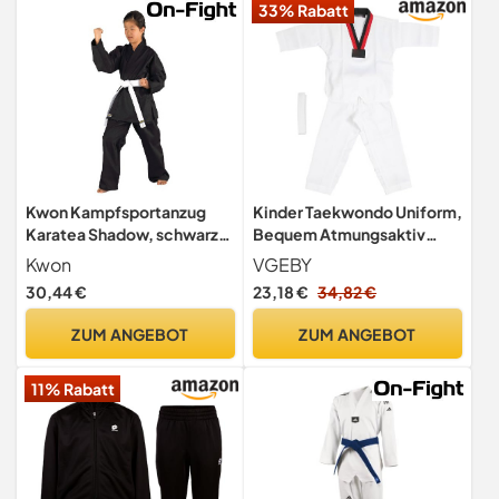
33% Rabatt
Kwon Kampfsportanzug
Kinder Taekwondo Uniform,
Karatea Shadow, schwarz,
Bequem Atmungsaktiv
170 cm, 551101170
Dobok mit Gürtel für
Kwon
VGEBY
Training Wettkampf Freizeit
30,44 €
23,18 €
34,82 €
ZUM ANGEBOT
ZUM ANGEBOT
11% Rabatt