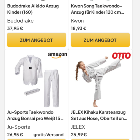
Budodrake Aikido Anzug
Kwon Song Taekwondo-
Kinder (160)
Anzug für Kinder 120 cm
weiß
Budodrake
Kwon
37,95 €
18,93 €
ZUM ANGEBOT
ZUM ANGEBOT
Ju-Sports Taekwondo
JELEX Kihaku Karateanzug
Anzug Bonsai pro Weiß 150 I
Set aus Hose, Oberteil und
Dobok Taekwondo speziell
Gürtel für Erwachsene und
Ju-Sports
JELEX
für Kinder & Einsteiger I
Kinder. Für Karate, Judo und
26,95 €
gratis Versand
25,99 €
Taekwondo Kimono inkl.
andere Kampfsportarten