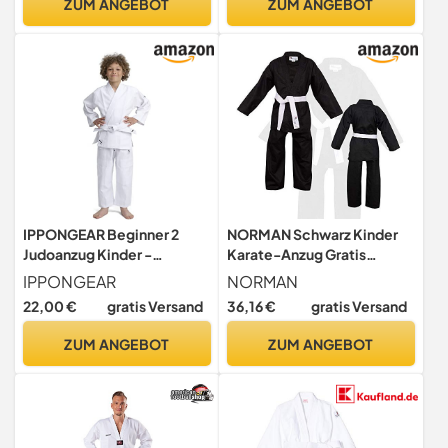
ZUM ANGEBOT
ZUM ANGEBOT
IPPONGEAR Beginner 2
NORMAN Schwarz Kinder
Judoanzug Kinder -
Karate-Anzug Gratis
Kampfsport Anzug Weiß
Weißer Gürtel Kinder
IPPONGEAR
NORMAN
inkl. Gürtel
Karate-Anzug - Schwarz,
22,00 €
gratis Versand
36,16 €
gratis Versand
140cm
ZUM ANGEBOT
ZUM ANGEBOT