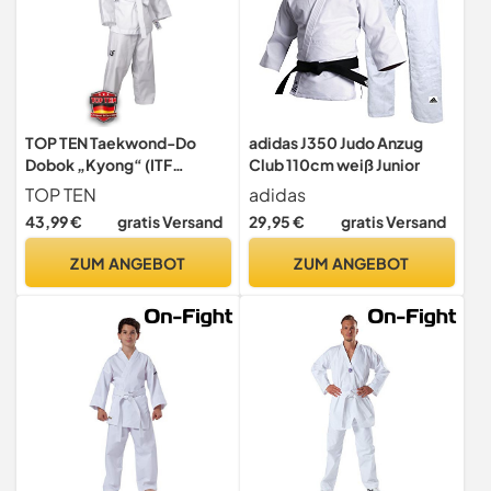
TOP TEN Taekwond-Do
adidas J350 Judo Anzug
Dobok „Kyong“ (ITF
Club 110cm weiß Junior
approved) - weiss, Gr. 160
TOP TEN
adidas
cm, Jacke mit
43,99 €
gratis Versand
29,95 €
gratis Versand
Klettverschluss
ZUM ANGEBOT
ZUM ANGEBOT