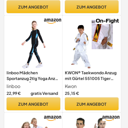
ZUM ANGEBOT
ZUM ANGEBOT
linboo Mädchen
KWON® Taekwondo Anzug
Sportanzug 2tlg Yoga Anzug
mit Gürtel 551005 Tiger
mit Langen Ärmeln und
TKD Kinder Kids Junior (160)
linboo
Kwon
Hosen, Elastisch, Outdoor
22,99 €
gratis Versand
25,15 €
eng anliegende Tanz- und
Fitnessbekleidung für
ZUM ANGEBOT
ZUM ANGEBOT
Kinder, Blau,
Herstellergröße：150
Geeignete 146-152