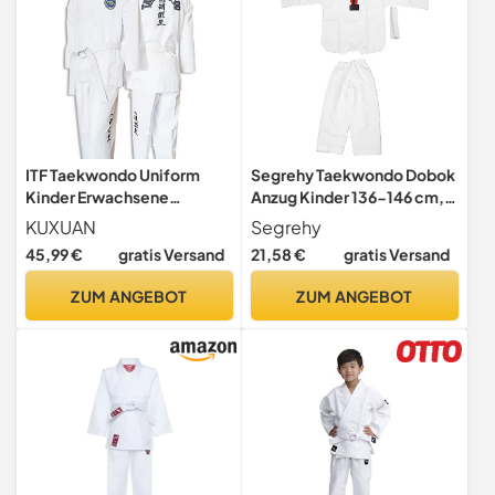
ITF Taekwondo Uniform
Segrehy Taekwondo Dobok
Kinder Erwachsene
Anzug Kinder 136-146 cm,
Gestreifter Stoff Karate Gi
Robuste und
KUXUAN
Segrehy
Judo Anzug für Wettkampf
Atmungsaktive
45,99 €
gratis Versand
21,58 €
gratis Versand
und Training,White-120
Trainingsuniform mit Gürtel,
Ideal für Taekwondo
ZUM ANGEBOT
ZUM ANGEBOT
Training und Wettkämpfe,
für Anfänger und
Fortgeschrittene