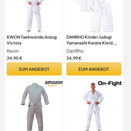
KWON Taekwondo Anzug
DANRHO Kinder Judogi
Victory
Yamanashi Karate Kleid,
Weiß, 130 cm
Kwon
DanRho
34,90 €
34,99 €
ZUM ANGEBOT
ZUM ANGEBOT