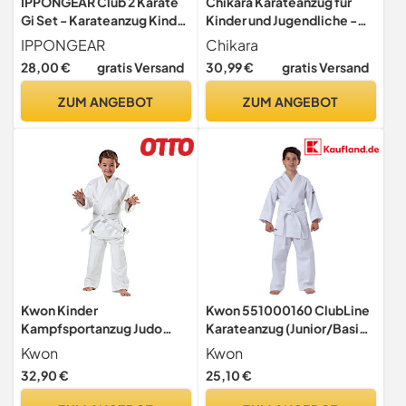
IPPONGEAR Club 2 Karate
Chikara Karateanzug für
Gi Set - Karateanzug Kinder
Kinder und Jugendliche -
& Anfänger inkl. Gürtel
Weißer Karate Anzug aus
IPPONGEAR
Chikara
Baumwolle für Jungen und
28,00 €
gratis Versand
30,99 €
gratis Versand
Mädchen -
Kampfsportanzug (130)
ZUM ANGEBOT
ZUM ANGEBOT
Kwon Kinder
Kwon 551000160 ClubLine
Kampfsportanzug Judo
Karateanzug (Junior/Basic),
Randori Anzug, Weiß, 140
weiß, 160cm
Kwon
Kwon
EU
32,90 €
25,10 €