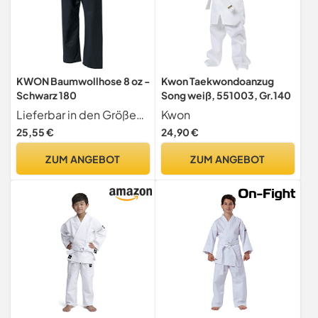
KWON Baumwollhose 8 oz -
Kwon Taekwondoanzug
Schwarz 180
Song weiß, 551003, Gr.140
Lieferbar in den Größen 110-210 und
Kwon
25,55 €
24,90 €
ZUM ANGEBOT
ZUM ANGEBOT