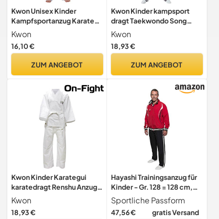
Kwon Unisex Kinder
Kwon Kinder kampsport
Kampfsportanzug Karate
dragt Taekwondo Song
Basic Anzug, Weiß, 120 EU
Anzug, Weiß, 110 EU
Kwon
Kwon
16,10 €
18,93 €
ZUM ANGEBOT
ZUM ANGEBOT
Kwon Kinder Karategui
Hayashi Trainingsanzug für
karatedragt Renshu Anzug,
Kinder - Gr. 128 = 128 cm,
Weiß, 130 EU
rot-schwarz
Kwon
Sportliche Passform
18,93 €
47,56 €
gratis Versand