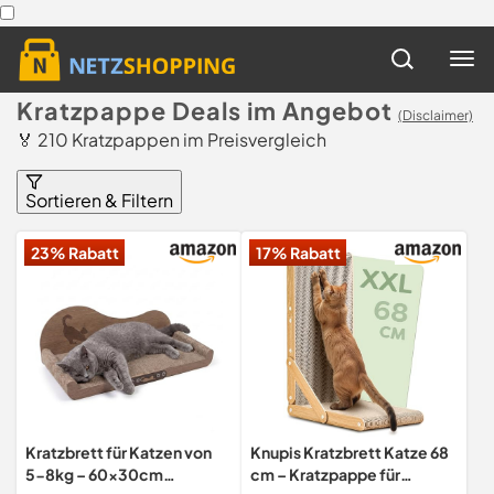
Kratzpappe Deals im Angebot
(Disclaimer)
🏅 210 Kratzpappen im Preisvergleich
Sortieren & Filtern
23% Rabatt
17% Rabatt
Kratzbrett für Katzen von
Knupis Kratzbrett Katze 68
5-8kg – 60x30cm
cm – Kratzpappe für