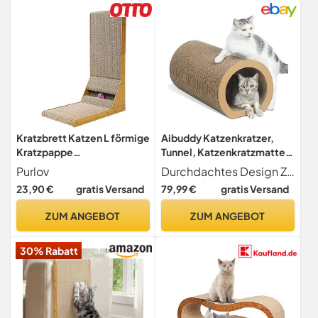
Kratzbrett Katzen L förmige
Aibuddy Katzenkratzer,
Kratzpappe
Tunnel, Katzenkratzmatte,
Katzenkratzbrett
Bett-Lounge mit
Purlov
Durchdachtes Design Zweistufiges Tunneldesign basierend auf der Vorliebe der Katze f r Erkundung und Spielen, perfekt zum Teilen und interaktiven Spielen. Subtile Kurven erleichtern das Kratzen und sind ein bequemer Ort zum Ausruhen und Spielen.
Katzenspielzeug 22008
Katzenminze, robuster
23,90 €
gratis Versand
79,99 €
gratis Versand
Karton & Konstruktion (50 x
33 x 30,5 cm)
ZUM ANGEBOT
ZUM ANGEBOT
30% Rabatt