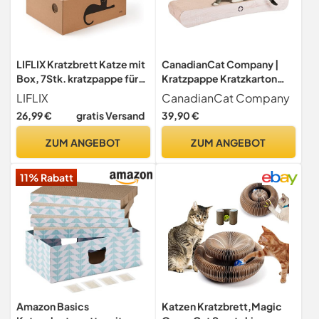
LIFLIX Kratzbrett Katze mit
CanadianCat Company |
Box, 7Stk. kratzpappe für
Kratzpappe Kratzkarton
Katzen mit hochwertiger
XXL 86 x 27 x 11,5 cm in
LIFLIX
CanadianCat Company
Karton, Widerstandsfähig
Holzoptik das Kratzbrett
26,99 €
gratis Versand
39,90 €
Katzenmöbel, 42×32×15cm
Groß
ZUM ANGEBOT
ZUM ANGEBOT
11% Rabatt
Amazon Basics
Katzen Kratzbrett,Magic