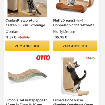
Conlun Kratzbrett für
FluffyDream 2-in-1
Katzen, 58 cm L-förmige
Doppelschicht Kratzbretter
Wandmontage, vertikale
Katze, Kratzpappe für
Conlun
FluffyDream
Kratzfläche,
Katzen, Katzen Zubehör
11,89 €
16,99 €
105,95 €
strapazierfähige Pappe zum
Langlebige Brettpolster
Möbelschutz für
Verhindert Möbelschäden
ZUM ANGEBOT
ZUM ANGEBOT
Wohnungskatzen,
Lounge Bett, XL
Groß,Holzoptik
Simon's Cat Kratzpappe L:
Gimars Hohe 68cm L
52 cm B: 21 cm H: 10 cm
förmige Kratzbrett Katze