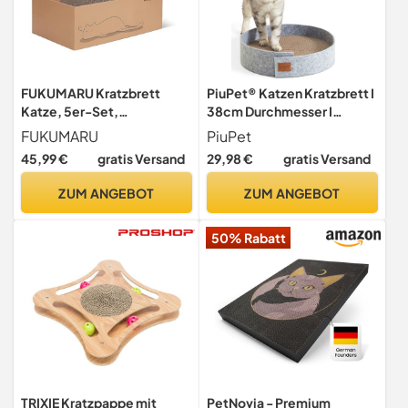
FUKUMARU Kratzbrett
PiuPet® Katzen Kratzbrett I
Katze, 5er-Set,
38cm Durchmesser I
Katzenkratzbox mit
Stylische Kratzbretter
FUKUMARU
PiuPet
hochwertiger Karton,
Katze Filzoptik I Extra runde
45,99 €
gratis Versand
29,98 €
gratis Versand
Doppelseitige Kratzpappe
Kratzpappe für Katzen |
für Katzen,
Katze Kratzmöglichkeit |
ZUM ANGEBOT
ZUM ANGEBOT
Widerstandsfähig
Kratzmatte Katze |
Katzenmöbel,
Kratzbrett Katze
50% Rabatt
43.5x29.5x14 cm Groß
TRIXIE Kratzpappe mit
PetNovia - Premium