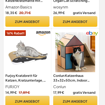
Katzenkratzmatte mit
Organ Cat Scratching
Katzenminze, 4-in-1
Board, 2-in-1 Cat
Amazon Basics
wosynm
Kratzbrett aus Wellpappe,
Kratzbrett mit Glöckchen,
18,35 €
20,71 €
26,99 €
gratis Versand
FSC-Zertifiziert, 41,9cm x
Foldable Convenient Cat
25,4cm x 3,8cm, 4er-Pack,
Scratcher Durable
ZUM ANGEBOT
ZUM ANGEBOT
Blau
Recyclable, Cat Scratcher
Cardboard House
16% Rabatt
Furjoy Kratzbrett für
Conlun Katzenhaus
Katzen, Kratzunterlage,
33x32x50cm, Indoor
wendbares Kratzpappe mit
Kratzbrett Katze,
FURJOY
Conlun
Bio-Katzenminze [44 x 23
Kompakte Pappe
14,99 €
17,89 €
17,99 €
gratis Versand
x 8cm, hochwertiger
Karton und Einzigartiges
ZUM ANGEBOT
ZUM ANGEBOT
Design]