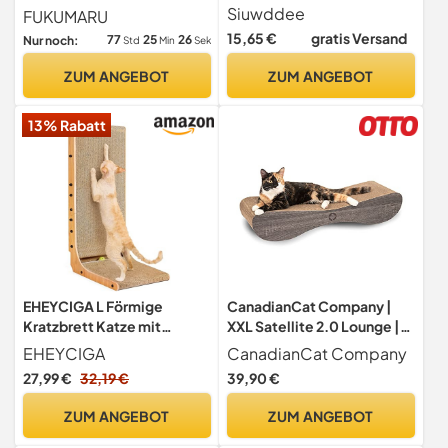
Ovales Sisal Kratzbrett
für Katzen,
Siuwddee
FUKUMARU
Katzenkratzbrett aus
15,65 €
gratis Versand
77
25
25
Nur noch:
Std
Min
Sek
hochwertigem Karton,
widerstandsfähig
ZUM ANGEBOT
ZUM ANGEBOT
Kratzmöbel, Schützt Ihre
Möbel ，Kratzen &
13% Rabatt
Ausruhen，Holzfarbe
EHEYCIGA L Förmige
CanadianCat Company |
Kratzbrett Katze mit
XXL Satellite 2.0 Lounge |
Katzenspielzeug, 81 cm
dunkelgrau | Kratzmöbel,
EHEYCIGA
CanadianCat Company
Hohe
Kratzbrett | Katzen Pappe
27,99 €
32,19 €
39,90 €
+Katzenminze | ca. 76 x 24 x
15 cm
ZUM ANGEBOT
ZUM ANGEBOT