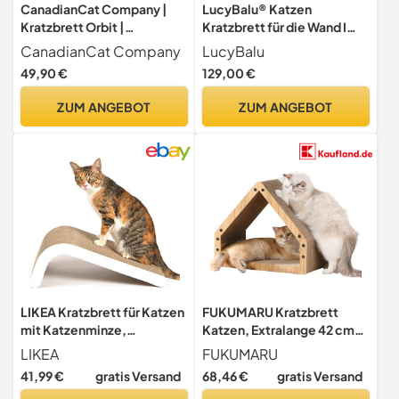
CanadianCat Company |
LucyBalu® Katzen
Kratzbrett Orbit |
Kratzbrett für die Wand I
dunkelgrau | Kratzmöbel,
Austauschbare Sisal
CanadianCat Company
LucyBalu
Lounge für Katzen |
Kratzmatte mit
49,90 €
129,00 €
Kratzpappe + Katzenminze
Metallrahmen |
| ca. 84 x 24 x 23cm
Kratzteppich Katze |
ZUM ANGEBOT
ZUM ANGEBOT
Kratzwand für Katzen |
Kratzschutz Wand |
Wandkratzbaum Katze |
Kratzmöbel | Anthrazit
LIKEA Kratzbrett für Katzen
FUKUMARU Kratzbrett
mit Katzenminze,
Katzen, Extralange 42 cm
Qualitäts-Pappe und
Hausform Kratzpappe für
LIKEA
FUKUMARU
Konstruktion Kratzmöbel,
Katzen, Cat Scratching
41,99 €
gratis Versand
68,46 €
gratis Versand
mehrere Kratzwinkel, 45 x
Board aus widerstandsfähig