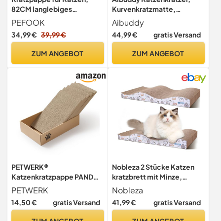
82CM langlebiges
Kurvenkratzmatte,
Kratzbrett und Filz, große
wendbar, aus Karton,
PEFOOK
Aibuddy
Liege, Recycelbares
Lounge-Bett mit Bio-
34,99 €
39,99 €
44,99 €
gratis Versand
Katzenkratzbett aus
Katzenminze [ 44 x 25 x 7
Wellpappe Katzen
cm, hochwertiger Karton &
ZUM ANGEBOT
ZUM ANGEBOT
Kratzspielzeug und
Konstruktion]
Kratzschutz für Möbel
PETWERK®
Nobleza 2 Stücke Katzen
Katzenkratzpappe PANDOR
kratzbrett mit Minze,
Box mit 5 Kratzbrettern -
Wellpappe Kratzmatten,
PETWERK
Nobleza
Doppelseitige Kratzpappe
Recycelbar Qualitäts-
14,50 €
gratis Versand
41,99 €
gratis Versand
für Katzen - Kratzbrett
Pappe Kratzpad,Kratzpads
Katze zur Krallenpflege -
Beidseitig Erhältlich, 44 x
ZUM ANGEBOT
ZUM ANGEBOT