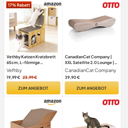
17% Rabatt
Vethby Katzen Kratzbrett
CanadianCat Company |
65cm, L-förmige
XXL Satellite 2.0 Lounge |
Kratzpappe mit Holzrahmen
Natur | Kratzmöbel,
Vefhby
CanadianCat Company
Kratzbrett | Qualitäts-
19,99 €
23,99 €
39,90 €
Pappe +Katzenminze | 76 x
24 x 15cm
ZUM ANGEBOT
ZUM ANGEBOT