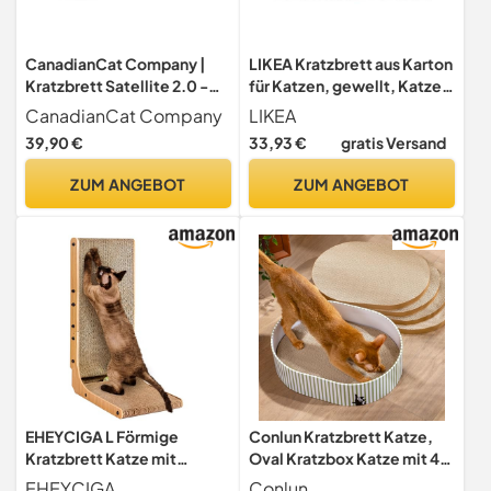
CanadianCat Company |
LIKEA Kratzbrett aus Karton
Kratzbrett Satellite 2.0 -
für Katzen, gewellt, Katze
White Edition - Kratzpappe
mit Katzenminze,
CanadianCat Company
LIKEA
in weiß | ca. 76 x 24 x 15 cm
organisch, Kratzbrett,
39,90 €
33,93 €
gratis Versand
Spielzeug, wendbar,
langlebig
ZUM ANGEBOT
ZUM ANGEBOT
EHEYCIGA L Förmige
Conlun Kratzbrett Katze,
Kratzbrett Katze mit
Oval Kratzbox Katze mit 4
Katzenspielzeug, 68 cm
Wende-Pads, Langlebiges
EHEYCIGA
Conlun