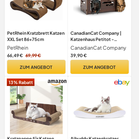
PetRhein Kratzbrett Katzen
CanadianCat Company |
XXL Set 86+75cm
Katzenhaus Petitot -
Katzenhöhle für Katzen mit
PetRhein
CanadianCat Company
Kratzpappe & Liegekissen |
66,49 €
69,99 €
39,90 €
walnuss | ca. 60 x 39 x 39 cm
ZUM ANGEBOT
ZUM ANGEBOT
13% Rabatt
Kratzpappe für Katzen,
Aibuddy Katzenkratzer,