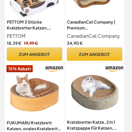
PETTOM 3 Stücke
CanadianCat Company |
Kratzbretter Katzen,
Premium
Kratzpappe für Katzen
Kratzbrett/Kratzlounge für
PETTOM
CanadianCat Company
Katzen – Kratzpappe/Katze
18,39 €
19,99 €
34,90 €
Kratzbrett – Katzenkratzer
mit Wellpappe &
ZUM ANGEBOT
ZUM ANGEBOT
Katzenminze -
Pappkratzbrett
15% Rabatt
Kratzbretter Katze, 2 In 1
FUKUMARU Kratzbrett
Kratzpappe Für Katzen,
Katzen, ovales Kratzbrett