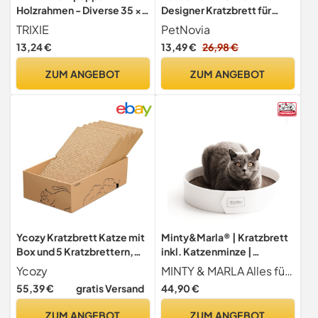
Holzrahmen - Diverse 35 × 4
Designer Kratzbrett für
× 35 cm
Katzen: 5-lagige
TRIXIE
PetNovia
Wellpappe für erhöhte
13,24 €
13,49 €
26,98 €
langlebigkeit (NEU) -
selbstklebend Ideal für
ZUM ANGEBOT
ZUM ANGEBOT
Ecken, Möbel oder Wand.
40 cm x 30 cm Groß
Ycozy Kratzbrett Katze mit
Minty&Marla® | Kratzbrett
Box und 5 Kratzbrettern,
inkl. Katzenminze |
Groß Doppelseitige
Kratzmöbel für Katzen |
Ycozy
MINTY & MARLA Alles für dich und deine Katze
Kratzpappe für Katzen
Kratzpappe | Stylisches
55,39 €
gratis Versand
44,90 €
Hochwertiger
Kratzboard Katze |
Austauschbare Karton
Katzenbett für Katzen mit
ZUM ANGEBOT
ZUM ANGEBOT