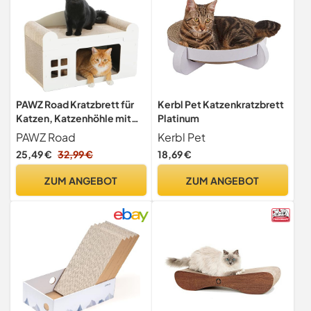
PAWZ Road Kratzbrett für
Kerbl Pet Katzenkratzbrett
Katzen, Katzenhöhle mit
Platinum
Kratzbrett, Katzenhaus
PAWZ Road
Kerbl Pet
Indoor aus Pappe,
25,49 €
32,99 €
18,69 €
Kratzpappe für Katzen,
Kratzpad Lounge,
ZUM ANGEBOT
ZUM ANGEBOT
Langlebiges
Katzenspielzeug 55 x 28 x
35 cm, Weiß