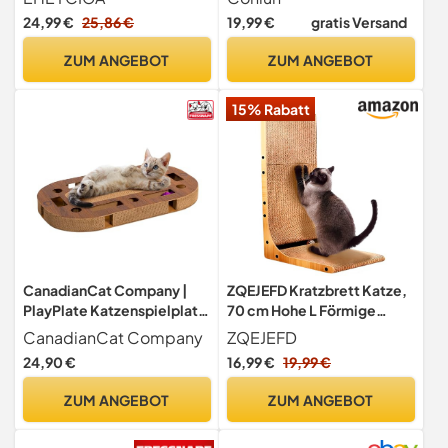
Hohe
24,99 €
25,86 €
19,99 €
gratis Versand
ZUM ANGEBOT
ZUM ANGEBOT
15% Rabatt
CanadianCat Company |
ZQEJEFD Kratzbrett Katze,
PlayPlate Katzenspielplatz
70 cm Hohe L Förmige
65 x 35 x 5,8 cm mit
Kratzpappe für Katzen,
CanadianCat Company
ZQEJEFD
integrierter Kratzpappe,
Hochdichtes
24,90 €
16,99 €
19,99 €
interaktives
Verschleißfestes
Katzenspielzeug Kratzbrett
Kratzmöbel mit
ZUM ANGEBOT
ZUM ANGEBOT
in Holzoptik Kratzkarton
Katzenspielzeug,
Katzenkratzbrett für Wand