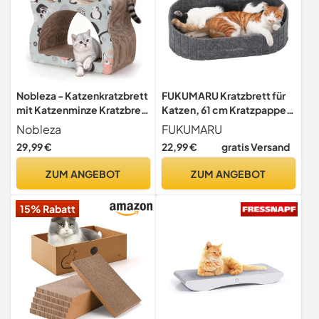
Nobleza - Katzenkratzbrett
FUKUMARU Kratzbrett für
mit Katzenminze Kratzbrett
Katzen, 61 cm Kratzpappe
für Katzen Kätzchen
in Sofa-Form, Umkehrbares
Nobleza
FUKUMARU
Kratzspielzeug Lounge
Katzenbett, Runde
29,99 €
22,99 €
gratis Versand
Kartonkratzer, 39 * 29 * 22
Kratzpads aus
cm
hochwertiger Filz und
ZUM ANGEBOT
ZUM ANGEBOT
Karton, Dunkelgrau.
15% Rabatt