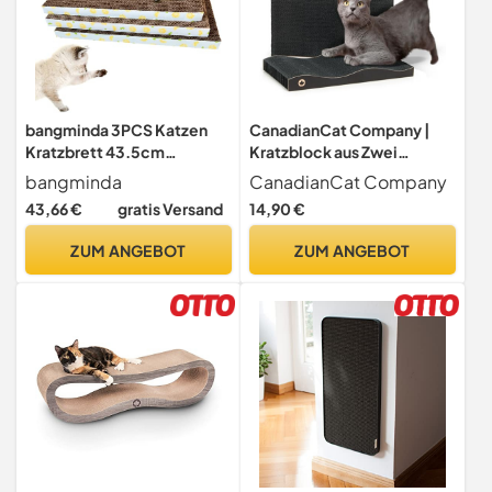
bangminda 3PCS Katzen
CanadianCat Company |
Kratzbrett 43.5cm
Kratzblock aus Zwei
wendbar Kratzpappe für
Kratzwellen | 2 in 1 Katzen
bangminda
CanadianCat Company
Katzen
Kratzpappe | ca. 42 x 23,5 x
43,66 €
gratis Versand
14,90 €
7 cm | schwarz
ZUM ANGEBOT
ZUM ANGEBOT