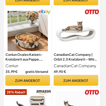
Kratzbox - Kratz Karton -
22cm
28L x 10,5B x 44H cm
Conlun Ovales Katzen-
CanadianCat Company |
Kratzbrett aus Pappe,
Orbit 2.0 Kratzbrett - White
Geschlossener Boden,
Edition | Kratzpappe Katzen
Conlun
CanadianCat Company
Mittel
Lounge in weiß | ca. 84 x 24
35,99 €
gratis Versand
49,90 €
x 23 cm
ZUM ANGEBOT
ZUM ANGEBOT
28% Rabatt