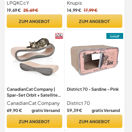
Kratzpappe aus
Krallenpflege – wendbar
LPQKCcY
Knupis
hochdichter Wellpappe –
19,69 €
25,69 €
14,99 €
17,99 €
Katzenschlafsofa zum
Kratzen, Liegen &
ZUM ANGEBOT
ZUM ANGEBOT
Möbelschutz in Einem
CanadianCat Company |
District 70 - Sardine - Pink
Spar-Set Orbit + Satellite
2.0 - Kratzbretter
CanadianCat Company
District 70
dunkelgrau
69,90 €
gratis Versand
59,39 €
gratis Versand
ZUM ANGEBOT
ZUM ANGEBOT