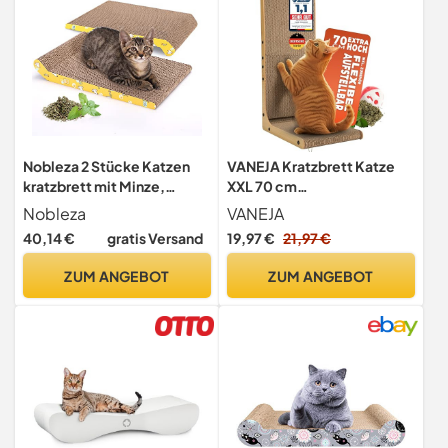
Nobleza 2 Stücke Katzen
VANEJA Kratzbrett Katze
kratzbrett mit Minze,
XXL 70 cm
Wellpappe Kratzmatten,
Katzenkratzbrett
Nobleza
VANEJA
Recycelbar Qualitäts-
Kratzpappe
40,14 €
gratis Versand
19,97 €
21,97 €
Pappe Kratzpad,Kratzpads
Beidseitig Erhältlich, 40 x
ZUM ANGEBOT
ZUM ANGEBOT
25cm