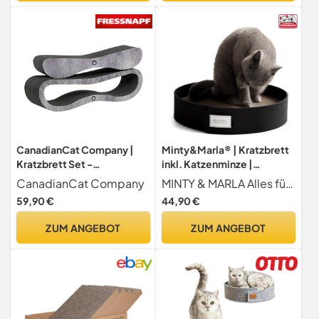
CanadianCat Company |
Minty&Marla® | Kratzbrett
Kratzbrett Set -
inkl. Katzenminze |
Orbit+Satellite 2.0 Black
Kratzmöbel für Katzen |
CanadianCat Company
MINTY & MARLA Alles für dich und deine Katze
Edition - schwarz
Kratzpappe | Stylisches
59,90 €
44,90 €
betonoptik
Kratzboard Katze |
Katzenbett für Katzen mit
ZUM ANGEBOT
ZUM ANGEBOT
Filzrand | Schlafplatz und
Kratzmöglichkeit | Schwarz