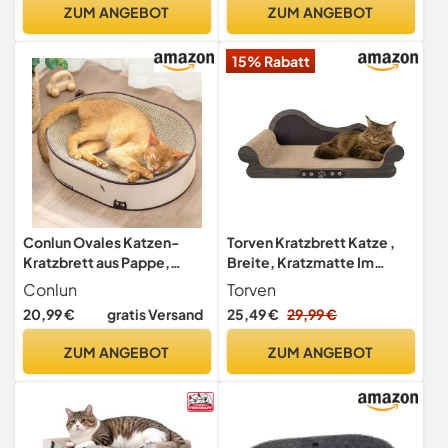
25 x 19 cm
Wellpapier, Groß
ZUM ANGEBOT
ZUM ANGEBOT
15% Rabatt
Conlun Ovales Katzen-
Torven Kratzbrett Katze ,
Kratzbrett aus Pappe,
Breite, Kratzmatte Im
Geschlossener Boden,
Sofa-Design,bestehend
Conlun
Torven
Mittel
Aus Hoher Dichte, Die
20,99 €
gratis Versand
25,49 €
29,99 €
Kräftige Wellpapier Für
Katzenbett Und Sofa-
ZUM ANGEBOT
ZUM ANGEBOT
Platzierung Geeignet Sind,
68 Cm, XXL