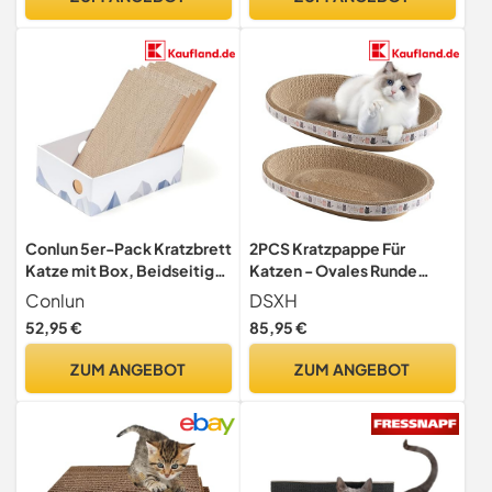
Widerstandsfähig
Filzrand | Schlafplatz und
Katzenmöbel
Kratzmöglichkeit | Weiß
Conlun 5er-Pack Kratzbrett
2PCS Kratzpappe Für
Katze mit Box, Beidseitige
Katzen - Ovales Runde
Kratzpappe für Katzen,
Lounge Kratzbrett,
Conlun
DSXH
Interaktive Öffnungen,
Katzenkratzschale Zum
52,95 €
85,95 €
Möbel-Schutz, Langlebig &
Schutz Von Möbeln, Couch
Stabil (Mittel, Weiß)
Und Bett - Kratzmöbel Für
ZUM ANGEBOT
ZUM ANGEBOT
Trainings Spielzeug (47 *
32cm)