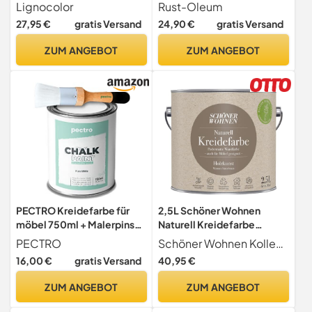
Stil Vintage Look Chalky
ml
Lignocolor
Rust-Oleum
1kg
27,95 €
gratis Versand
24,90 €
gratis Versand
ZUM ANGEBOT
ZUM ANGEBOT
PECTRO Kreidefarbe für
2,5L Schöner Wohnen
möbel 750ml + Malerpinsel
Naturell Kreidefarbe
Chalk Paint (REINES Weiss)
Holzkunst, Warmes
PECTRO
Schöner Wohnen Kollektion
Naturbraun
16,00 €
gratis Versand
40,95 €
ZUM ANGEBOT
ZUM ANGEBOT