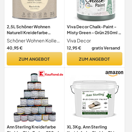
2,5L Schöner Wohnen
Viva Decor Chalk-Paint -
Naturell Kreidefarbe
Misty Green - Grün 250ml -
Muschelliebe, Leichtes
Kreidefarbe für Wand &
Schöner Wohnen Kollektion
Viva Decor
Hellbeige
Deko, Mattes Finish,
40,95 €
12,95 €
gratis Versand
Wasserbasiert,
Hochpigmentiert. Für
ZUM ANGEBOT
ZUM ANGEBOT
Shabby Chic & Vintage
Look für Holz & andere
Oberflächen
Ann Sterling Kreidefarbe
XL 3Kg. Ann Sterling