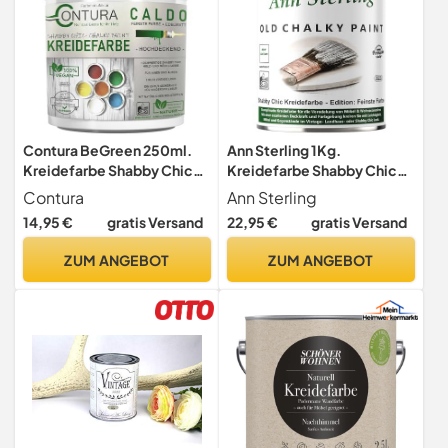
Contura BeGreen 250ml.
Ann Sterling 1Kg.
Kreidefarbe Shabby Chic
Kreidefarbe Shabby Chic
Möbellack Lack Möbel
Feinste Farbe Innen und
Contura
Ann Sterling
Farbe Holzlack Natur (01
Außen Möbellack
14,95 €
gratis Versand
22,95 €
gratis Versand
Weiß)
Bastellfarbe (Weiß 022)
ZUM ANGEBOT
ZUM ANGEBOT