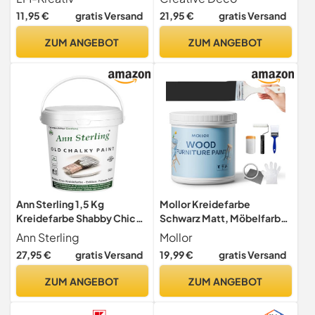
Vintage/Shabby-Chic-
m²/1L
11,95 €
gratis Versand
21,95 €
gratis Versand
Look. Die
Kreidefarben/Kalkfarbe
ZUM ANGEBOT
ZUM ANGEBOT
sind auch als Holzfarbe
verwendbar & trocken matt
auf.
Ann Sterling 1,5 Kg
Mollor Kreidefarbe
Kreidefarbe Shabby Chic
Schwarz Matt, Möbelfarbe
Farbe: Chalky White/Weiß
Ohne Schleifen, 500g
Ann Sterling
Mollor
Lack Chalky Paint 1.5 Kilo / 1
27,95 €
gratis Versand
19,99 €
gratis Versand
Liter
ZUM ANGEBOT
ZUM ANGEBOT