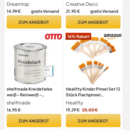
und Wachs Pinsel natürliche
ml | Möbellack, Möbelfarbe
Dreamtop
Creative Deco
Schablonenpinsel Borste
14,99 €
gratis Versand
21,95 €
gratis Versand
Runde Farbe DIY Malerei
Wachsen für Holz Möbel
ZUM ANGEBOT
ZUM ANGEBOT
Home Decor
16% Rabatt
shelfmade Kreidefarbe
Healifty Kinder Pinsel Set 12
weiß - Reinweiß -
Stück Flachpinsel
Holzfarbe DIY - Holz - Farbe
Nylonhaare Holzgriff Für
shelfmade
Healifty
für Möbel - Möbel matter
Malen Graffiti Basteln Auf
16,95 €
19,29 €
23,03 €
Look - Holzlack matt
Papier Und Holz DIY
Kunstwerke
ZUM ANGEBOT
ZUM ANGEBOT