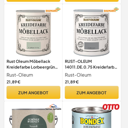
Wasserbasierte
dekorationsfarbe mit
kreideeffekt
Rust Oleum Möbellack
RUST-OLEUM
Kreidefarbe Lorbeergrün
14011.DE.0.75 Kreidefarbe
Matt 750 ml
DOSE 750ml anthrazit
Rust-Oleum
Rust-Oleum
21,89 €
21,89 €
ZUM ANGEBOT
ZUM ANGEBOT