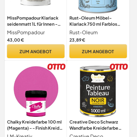
MissPompadour Klarlack
Rust-Oleum Möbel-
seidenmatt 1L für Innen -
Klarlack 750 ml Farblos
Parkettlack, Holzlack
matt
MissPompadour
Rust-Oleum
farblos - Klarlack für Holz,
43,00 €
23,89 €
Treppen, Parkett -
Versiegelung für
ZUM ANGEBOT
ZUM ANGEBOT
Kreidefarbe, Möbelfarbe,
Möbellack - PU-Acryllack
transparent
Chalky Kreidefarbe 100 ml
Creative Deco Schwarz
(Magenta) - - Finish Kreide-
Wandfarbe Kreidefarbe
Farbe für einen
Tafelfarbe | 1000ml | 10
LM-Kreativ
Creative Deco