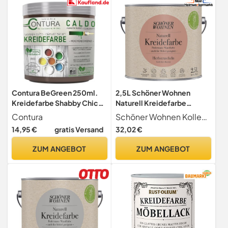
Contura BeGreen 250ml.
2,5L Schöner Wohnen
Kreidefarbe Shabby Chic
Naturell Kreidefarbe
Möbellack Lack Möbel
Herbstrascheln, Gedecktes
Contura
Schöner Wohnen Kollektion
Farbe Holzlack Natur (15
Rostrot
14,95 €
gratis Versand
32,02 €
Hazelnut Dunkelbraun)
ZUM ANGEBOT
ZUM ANGEBOT