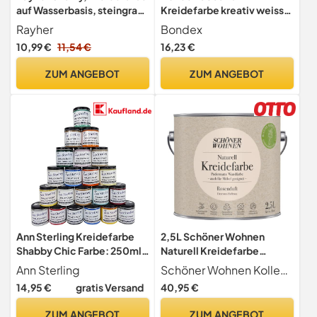
auf Wasserbasis, steingrau,
Kreidefarbe kreativ weiss
für Shabby-Chic, Vintage-
0,5 L für 6 m² - Pflegt und
Rayher
Bondex
und Landhaus-Stil-Looks,
schützt das Holz - Leichte
10,99 €
11,54 €
16,23 €
Dose 230 ml, 35048558
Verarbeitung - Für alle
Holzarten im Innenbereich
ZUM ANGEBOT
ZUM ANGEBOT
Ann Sterling Kreidefarbe
2,5L Schöner Wohnen
Shabby Chic Farbe: 250ml.
Naturell Kreidefarbe
Lack Chalky Paint (Blaues
Rosenduft, Dezentes
Ann Sterling
Schöner Wohnen Kollektion
Wunder)
Hellrosa
14,95 €
gratis Versand
40,95 €
ZUM ANGEBOT
ZUM ANGEBOT