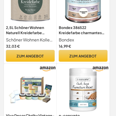
2,5L Schöner Wohnen
Bondex 386522
Naturell Kreidefarbe
Kreidefarbe charmantes
Waldgeflüster, Tiefes
weiss 0,5 L für 6 m² - Pflegt
Schöner Wohnen Kollektion
Bondex
Naturgrün
und schützt das Holz -
32,03 €
16,99 €
Leichte Verarbeitung - Für
alle Holzarten im
ZUM ANGEBOT
ZUM ANGEBOT
Innenbereich
Viva Decor Chalky Vintage-
e-concreto