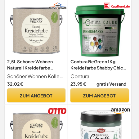
2,5L Schöner Wohnen
Contura BeGreen 1Kg.
Naturell Kreidefarbe
Kreidefarbe Shabby Chic
Schneegestöber, Dezentes
Möbellack Lack Möbel
Schöner Wohnen Kollektion
Contura
Weiß
Farbe Holzlack Natur (01
32,02 €
23,95 €
gratis Versand
Weiß)
ZUM ANGEBOT
ZUM ANGEBOT