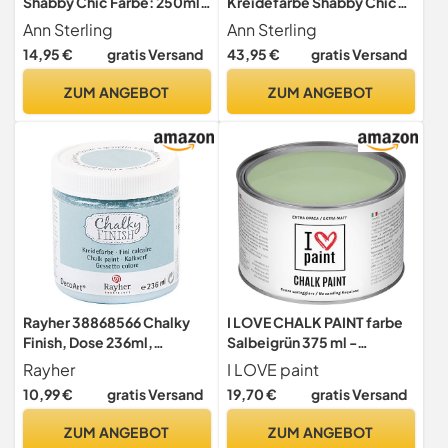
Shabby Chic Farbe: 250ml.
Kreidefarbe Shabby Chic
Lack Chalky Paint (London
Farbe: Chalky White/Weiß
Ann Sterling
Ann Sterling
Green)
3Kg. Lack Chalky Paint
14,95 €
gratis Versand
43,95 €
gratis Versand
ZUM ANGEBOT
ZUM ANGEBOT
Rayher 38868566 Chalky
I LOVE CHALK PAINT farbe
Finish, Dose 236ml,
Salbeigrün 375 ml -
blaugrau
Kreidefarbe für möbel,
Rayher
I LOVE paint
wände und gegenstände
10,99 €
gratis Versand
19,70 €
gratis Versand
ohne schleifen -
Lösungsmittelfrei und
ZUM ANGEBOT
ZUM ANGEBOT
formaldehydfrei -