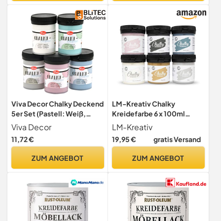
Viva Decor Chalky Deckend
LM-Kreativ Chalky
5er Set (Pastell: Weiß,
Kreidefarbe 6 x 100ml
Rosa, Blau, Grün, Grau, 5 x
(Stadtgespräch) - - Finish
Viva Decor
LM-Kreativ
100 ml) Vintage
Kreide-Farbe für einen
11,72 €
19,95 €
gratis Versand
Kreidefarbe für Shabby
Vintage/Shabby-Chic-
Chic - Chalk Paint für Innen
Look. Die
ZUM ANGEBOT
ZUM ANGEBOT
und Außen - Made in
Kreidefarben/Kalkfarbe
Germany
sind auch als Holzfarbe
verwendbar & trocken matt
auf