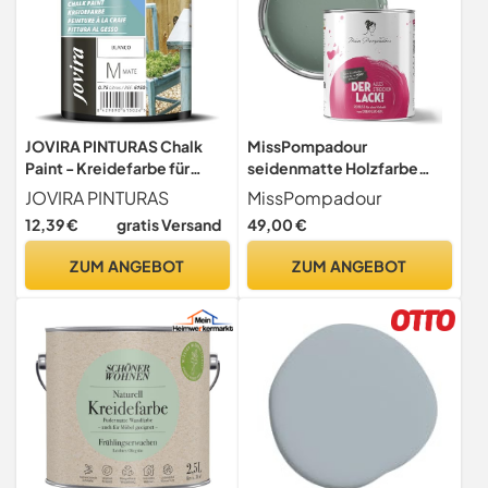
JOVIRA PINTURAS Chalk
MissPompadour
Paint - Kreidefarbe für
seidenmatte Holzfarbe
Möbel Matte Oberfläche.
Innen & Außen 1L Grün mit
JOVIRA PINTURAS
MissPompadour
Erneuern Sie Ihre Möbel,
Grau, Möbelfarbe ohne
12,39 €
gratis Versand
49,00 €
Vintage Möbelfarbe. (750
Schleifen - Farbe für Holz,
Milliliter, Weiß)
Metall, Kunststoff -
ZUM ANGEBOT
ZUM ANGEBOT
Holzlack, Möbellack
schnelltrocknend mit hoher
Deckkraft