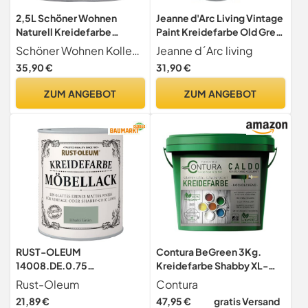
2,5L Schöner Wohnen
Jeanne d'Arc Living Vintage
Naturell Kreidefarbe
Paint Kreidefarbe Old Grey
Frühlingserwachen,
Wasserbasiert und
Schöner Wohnen Kollektion
Jeanne d´Arc living
Leichtes Olivgrün
Umweltfreundlich 700
35,90 €
31,90 €
ml/23,6oz Chalk Kalkfarbe
JDL Malen
ZUM ANGEBOT
ZUM ANGEBOT
RUST-OLEUM
Contura BeGreen 3Kg.
14008.DE.0.75
Kreidefarbe Shabby XL-
Kreidefarbe DOSE 750ml
Paintbox Chic Möbellack
Rust-Oleum
Contura
khaki grün
Lack Möbel Farbe Holzlack
21,89 €
47,95 €
gratis Versand
Natur (01 Weiß)