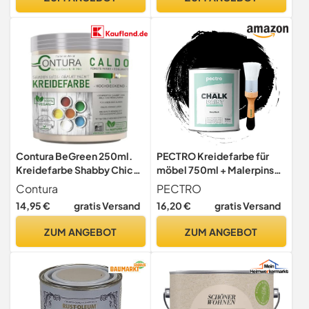
Contura BeGreen 250ml.
PECTRO Kreidefarbe für
Kreidefarbe Shabby Chic
möbel 750ml + Malerpinsel
Möbellack Lack Möbel
Chalk Paint
Contura
PECTRO
Farbe Holzlack Natur (04
DUNKELSCHWARZ
14,95 €
gratis Versand
16,20 €
gratis Versand
Almond)
ZUM ANGEBOT
ZUM ANGEBOT