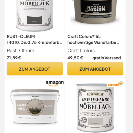
RUST-OLEUM
Craft Colors® 5L
14010.DE.0.75 Kreidefarbe
hochwertige Wandfarbe
DOSE 750ml graphit
edelmatt, Kreidefarbe
Rust-Oleum
Craft Colors
made in Germany, DESIGN
21,89 €
49,50 €
gratis Versand
Collection No. 190 Taupe
ZUM ANGEBOT
ZUM ANGEBOT