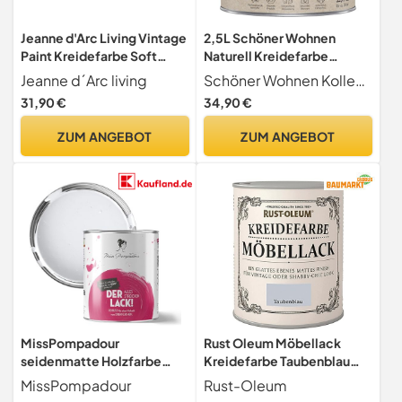
Jeanne d'Arc Living Vintage
2,5L Schöner Wohnen
Paint Kreidefarbe Soft
Naturell Kreidefarbe
Beige Wasserbasiert und
Nachthimmel, Sanftes
Jeanne d´Arc living
Schöner Wohnen Kollektion
Umweltfreundlich 700
Anthrazit
31,90 €
34,90 €
ml/23,6oz Chalk Kalkfarbe
JDL Malen
ZUM ANGEBOT
ZUM ANGEBOT
MissPompadour
Rust Oleum Möbellack
seidenmatte Holzfarbe
Kreidefarbe Taubenblau
Innen & Außen 1L Weiß mit
Matt 750 ml
MissPompadour
Rust-Oleum
Charakter, Möbelfarbe