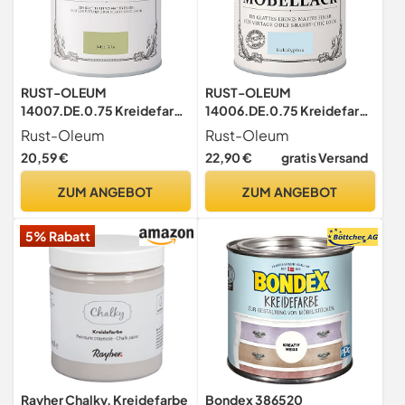
RUST-OLEUM
RUST-OLEUM
14007.DE.0.75 Kreidefarbe
14006.DE.0.75 Kreidefarbe
DOSE 750ml salbei grün
DOSE 750ml eukalyptus
Rust-Oleum
Rust-Oleum
20,59 €
22,90 €
gratis Versand
ZUM ANGEBOT
ZUM ANGEBOT
5% Rabatt
Rayher Chalky, Kreidefarbe
Bondex 386520