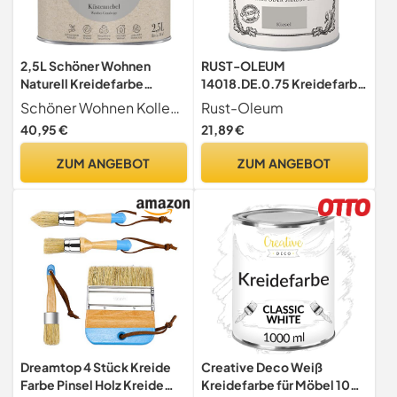
2,5L Schöner Wohnen
RUST-OLEUM
Naturell Kreidefarbe
14018.DE.0.75 Kreidefarbe
Küstennebel, Weiches
DOSE 750ml kiesel
Schöner Wohnen Kollektion
Rust-Oleum
Graubeige
40,95 €
21,89 €
ZUM ANGEBOT
ZUM ANGEBOT
Dreamtop 4 Stück Kreide
Creative Deco Weiß
Farbe Pinsel Holz Kreide
Kreidefarbe für Möbel 1000