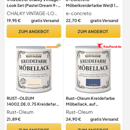
Look Set (Pastel Dream 9-
Möbelkreidefarbe Weiß 1L
teilig) dekorative Lasuren -
mit Rührer | Holzfarbe für
CHALKY VINTAGE-LOOK - ist eine samtmatte Oberflächenlasur mit stumpfer Haptik für Dekorationen im angesagten Used-Look. Die Shabby Chic Farbe Kreidefarbe ist auf Wasserbasis hergestellt. Nach dem Trocknen ist die Farbe wischfest und auf wasserfesten Untergründen wetterfest. Erhalten Sie mit diesem buntem Farbset 4 x 90ml Farbtöne. Außerdem enthalten sind drei Kreativschwämmchen, ein Schleifpapier und ein Step-by-Step-Flyer!
e-concreto
Vintage Kreidefarbe für
Shabby Chic Look |
19,95 €
gratis Versand
22,70 €
gratis Versand
Shabby Chic - Chalk Paint
Möbelfarbe einfach zu
für Innen und Außen - Made
verarbeiten | Möbellack auf
ZUM ANGEBOT
ZUM ANGEBOT
in Germany
Wasserbasis | Kreidefarbe
Weiß | schnelltrocknend
RUST-OLEUM
Rust-Oleum Kreidefarbe
14002.DE.0.75 Kreidefarbe
Möbellack, auf
DOSE 750ml gebrochenes
Wasserbasis, hohe
Rust-Oleum
Rust-Oleum
weiss
Ergiebigkeit, kein Schleifen
21,89 €
24,90 €
gratis Versand
oder Grundieren, Tinte
Blau, 750ml…
ZUM ANGEBOT
ZUM ANGEBOT