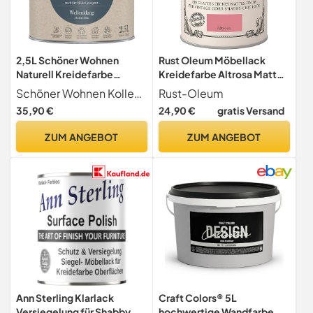
2,5L Schöner Wohnen
Rust Oleum Möbellack
Naturell Kreidefarbe
Kreidefarbe Altrosa Matt
Wellenklang, Dunkles Blau
750 ml
Schöner Wohnen Kollektion
Rust-Oleum
35,90 €
24,90 €
gratis Versand
ZUM ANGEBOT
ZUM ANGEBOT
Ann Sterling Klarlack
Craft Colors® 5L
Versiegelung für Shabby
hochwertige Wandfarbe