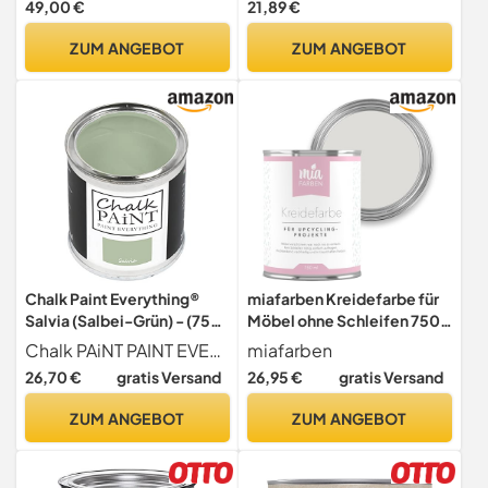
49,00 €
21,89 €
ohne Schleifen - Farbe für
Holz, Metall, Kunststoff -
ZUM ANGEBOT
ZUM ANGEBOT
Holzlack, Möbellack
schnelltrocknend mit hoher
Deckkraft
Chalk Paint Everything®
miafarben Kreidefarbe für
Salvia (Salbei-Grün) - (750
Möbel ohne Schleifen 750
ml) Wasserbasierte
ml (Ruhiges Felslicht)
Chalk PAiNT PAINT EVERYTHING
miafarben
Kreidefarbe für Shabby-
26,70 €
gratis Versand
26,95 €
gratis Versand
Chic-Möbel, Dekoration
und Recycling-Projekte –
ZUM ANGEBOT
ZUM ANGEBOT
Ungiftig, leicht
anzuwenden