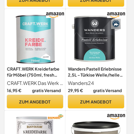
CRAFT.WERK Kreidefarbe
Wanders Pastell Erlebnisse
für Möbel (750ml, fresh
2,5L - Türkise Welle/helles
snow) ultramatte Chalk
Türkis - Edelmatte
CRAFT.WERK Das Werk für Kreative.
Wanders24
Paint Farbe für Holz -
Wandfarbe!
16,95 €
gratis Versand
29,95 €
gratis Versand
Möbelfarbe einfach zu
Küchenmöbellack und
verarbeiten - Möbellack
Möbelfarbe. Kreidefarbe
ZUM ANGEBOT
ZUM ANGEBOT
auf Wasserbasis - Made in
für Holz & mehr. Hohe
Germany
Deckkraft, schnell
trocknend