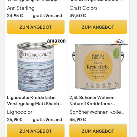
Chic Kreidefarbe (750ml)
edelmatt, Kreidefarbe
Ann Sterling
Craft Colors
made in Germany, DESIGN
24,95 €
gratis Versand
49,50 €
Collection No. 712 seiden
grau, hellgrau,
ZUM ANGEBOT
ZUM ANGEBOT
lösemittelfrei,
atmungsaktiv
Lignocolor Kreidefarbe
2,5L Schöner Wohnen
Versiegelung Matt Shabby
Naturell Kreidefarbe
Chic 750ml
Blütenzauber, Warmes Gelb
Lignocolor
Schöner Wohnen Kollektion
26,95 €
gratis Versand
35,90 €
ZUM ANGEBOT
ZUM ANGEBOT