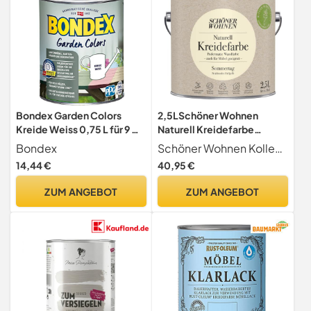
Bondex Garden Colors
2,5LSchöner Wohnen
Kreide Weiss 0,75 L für 9 m²
Naturell Kreidefarbe
| Halbdeckende Farbe |
Sommertag, Strahlendes
Bondex
Schöner Wohnen Kollektion
Vintage-Flair | Dekorative
Hellgelb
14,44 €
40,95 €
Holzfarbe | seidenmatt |
Holzlasur
ZUM ANGEBOT
ZUM ANGEBOT